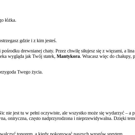
o łóżka.
trzegasz gdzie i z kim jesteś.
pośrodku drewnianej chaty. Przez chwilę siłujesz się z więzami, a lina
aleka wygląda jak Twój statek,
Mantykora
. Wracasz więc do chałupy, 
 przygoda Twego życia.
c nie jest tu w pełni oczywiste, ale wszystko może się wydarzyć – a 
awna, oniryczna, często nadprzyrodzona i nieprzewidywalna. Dzięki te
y walczyć toporem, a kiedy pokonywać naszych wrogów sprytem.