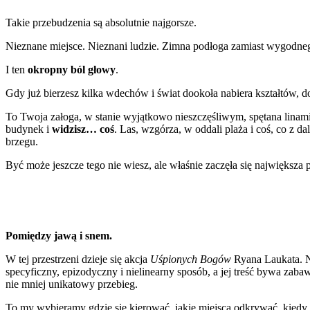
Takie przebudzenia są absolutnie najgorsze.
Nieznane miejsce. Nieznani ludzie. Zimna podłoga zamiast wygodneg
I ten
okropny ból głowy
.
Gdy już bierzesz kilka wdechów i świat dookoła nabiera kształtów, dos
To Twoja załoga, w stanie wyjątkowo nieszczęśliwym, spętana linami 
budynek i
widzisz… coś
. Las, wzgórza, w oddali plaża i coś, co z d
brzegu.
Być może jeszcze tego nie wiesz, ale właśnie zaczęła się największa
Pomiędzy jawą i snem.
W tej przestrzeni dzieje się akcja
Uśpionych Bogów
Ryana Laukata. Ni
specyficzny, epizodyczny i nielinearny sposób, a jej treść bywa zab
nie mniej unikatowy przebieg.
To my wybieramy gdzie się kierować, jakie miejsca odkrywać, kied