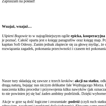
Zapraszam na pokład!
Wuajaż, wuajaż…
Uśpieni Bogowie
to w najogólniejszym ogóle
epicka, kooperacyjna
je poznać. Całość oparta jest o księgę paragrafów oraz księgę map
kapitan Sofi Odessy. Zanim jednak złapiecie się za głowę myśląc, że 
rozwiązania zagadek, pokonania przeciwności i czasem też pokonani
Nasze tury składają się zawsze z trzech kroków:
akcji na statku
, od
drugą naturą, bujając nas niczym delikatne fale Wędrującego Morza.
nauczenia kilku procedur i przyswojenia kilku nawyków (jak oznaczan
to nie powinien jej się bać żaden ambitny podróżnik. Dzięki wyborn
Akcje w grze są dość logiczne i zrozumiałe:
podróż
(czyli ruch statk
zdrowiem, zasobami i punktami doświadczenia). Słowem: same przyje