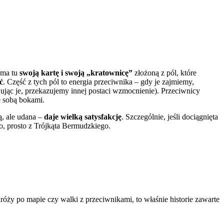
 ma tu
swoją kartę i swoją „kratownicę”
złożoną z pól, które
ć
. Część z tych pól to energia przeciwnika – gdy je zajmiemy,
ując je, przekazujemy innej postaci wzmocnienie). Przeciwnicy
ze sobą bokami.
ą, ale udana –
daje wielką satysfakcję
. Szczególnie, jeśli dociągnięta
o, prosto z Trójkąta Bermudzkiego.
odróży po mapie czy walki z przeciwnikami, to właśnie historie zawarte