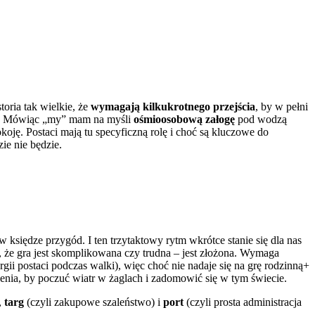
oria tak wielkie, że
wymagają kilkukrotnego przejścia
, by w pełni
wać. Mówiąc „my” mam na myśli
ośmioosobową załogę
pod wodzą
koję. Postaci mają tu specyficzną rolę i choć są kluczowe do
ie nie będzie.
siędze przygód. I ten trzytaktowy rytm wkrótce stanie się dla nas
 że gra jest skomplikowana czy trudna – jest złożona. Wymaga
ii postaci podczas walki), więc choć nie nadaje się na grę rodzinną+
enia, by poczuć wiatr w żaglach i zadomowić się w tym świecie.
,
targ
(czyli zakupowe szaleństwo) i
port
(czyli prosta administracja