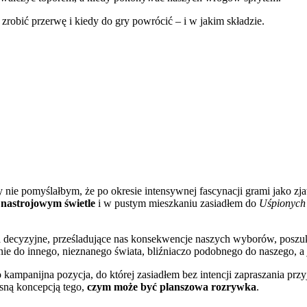
robić przerwę i kiedy do gry powrócić – i w jakim składzie.
y nie pomyślałbym, że po okresie intensywnej fascynacji grami jako zj
nastrojowym świetle
i w pustym mieszkaniu zasiadłem do
Uśpionyc
wka decyzyjne, prześladujące nas konsekwencje naszych wyborów, poszu
nie do innego, nieznanego świata, bliźniaczo podobnego do naszego, a 
ampanijna pozycja, do której zasiadłem bez intencji zapraszania przy
sną koncepcją tego,
czym może być planszowa rozrywka
.