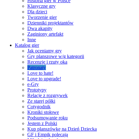
Historia gier w Polsce
Klasyczne gry
Dla dzieci
Tworzenie gier
Dzienniki projektantów
Dwa akapity
Zaginiony artefakt
Inne
Katalog gier
Jak oceniamy gry
Gry planszowe w/g kategorii
Recenzje i rzuty oka
Patronaty
Love to hate!
Love to upgrade!
e-Gry
Prototypy
Relacje z rozgrywek
Ze starej półki
Cotygodnik
Kroniki stołowe
Podsumowanie roku
Jestem z Polski
Kup planszówkę na Dzień Dziecka
GF i Empik polecają