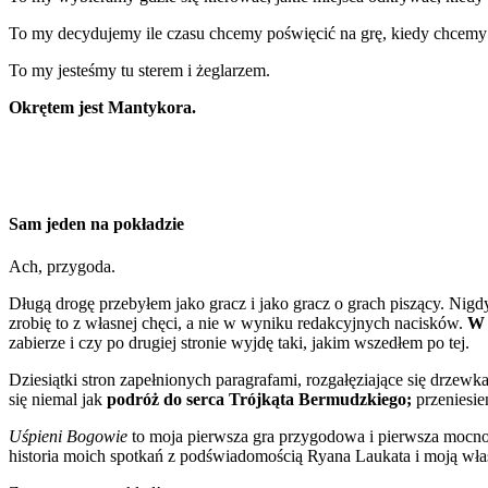
To my decydujemy ile czasu chcemy poświęcić na grę, kiedy chcemy z
To my jesteśmy tu sterem i żeglarzem.
Okrętem jest Mantykora.
Sam jeden na pokładzie
Ach, przygoda.
Długą drogę przebyłem jako gracz i jako gracz o grach piszący. Nigd
zrobię to z własnej chęci, a nie w wyniku redakcyjnych nacisków.
W 
zabierze i czy po drugiej stronie wyjdę taki, jakim wszedłem po tej.
Dziesiątki stron zapełnionych paragrafami, rozgałęziające się drze
się niemal jak
podróż do serca Trójkąta Bermudzkiego;
przeniesie
Uśpieni Bogowie
to moja pierwsza gra przygodowa i pierwsza mocno k
historia moich spotkań z podświadomością Ryana Laukata i moją wła