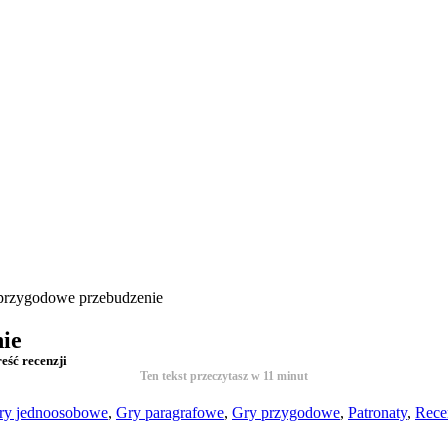
przygodowe przebudzenie
ie
ść recenzji
Ten tekst przeczytasz w
11
minut
ry jednoosobowe
,
Gry paragrafowe
,
Gry przygodowe
,
Patronaty
,
Rece