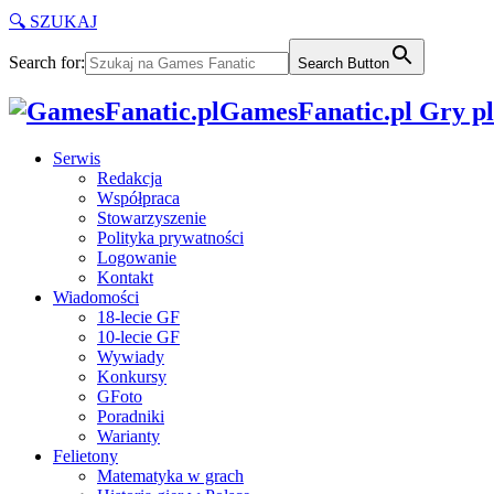
🔍 SZUKAJ
Search for:
Search Button
GamesFanatic.pl Gry pla
Serwis
Redakcja
Współpraca
Stowarzyszenie
Polityka prywatności
Logowanie
Kontakt
Wiadomości
18-lecie GF
10-lecie GF
Wywiady
Konkursy
GFoto
Poradniki
Warianty
Felietony
Matematyka w grach