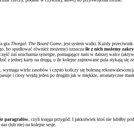
ca gra
Thorgal: The Board Game
, jest system walki. Każdy przeciwnik
nego, bo spudłować również możemy) oznacza
ile z nich możemy zakry
 część zaś uruchamia synergie, pomagające nam w dalszej walce (aktyw
dzić z jednej karty na drugą, o ile kolejne zajmowane pola stykają się 
sta, wymaga wielu zasobów i często kończy się bolesną rekonwalescencj
ypasuje i ciosy wejdą jeden po drugim jak w miękkie, aromatyczne masł
iór paragrafów
, czyli księga przygód. I jakkolwiek ktoś nie lubiłby p
as (lub nie) na kolejne sesje.