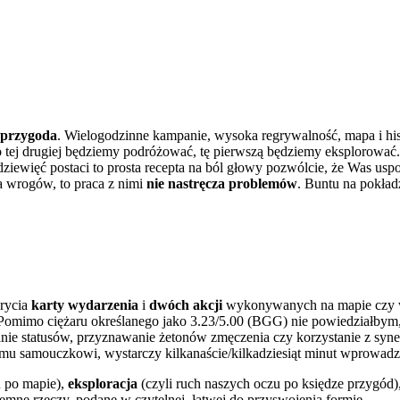
 przygoda
. Wielogodzinne kampanie, wysoka regrywalność, mapa i hist
. Po tej drugiej będziemy podróżować, tę pierwszą będziemy eksploro
dziewięć postaci to prosta recepta na ból głowy pozwólcie, że Was uspo
a wrogów, to praca z nimi
nie nastręcza problemów
. Buntu na pokładz
krycia
karty wydarzenia
i
dwóch akcji
wykonywanych na mapie czy w k
 Pomimo ciężaru określanego jako 3.23/5.00 (BGG) nie powiedziałbym,
ie statusów, przyznawanie żetonów zmęczenia czy korzystanie z synerg
emu samouczkowi, wystarczy kilkanaście/kilkadziesiąt minut wprowadz
u po mapie),
eksploracja
(czyli ruch naszych oczu po księdze przygód)
mne rzeczy, podane w czytelnej, łatwej do przyswojenia formie.