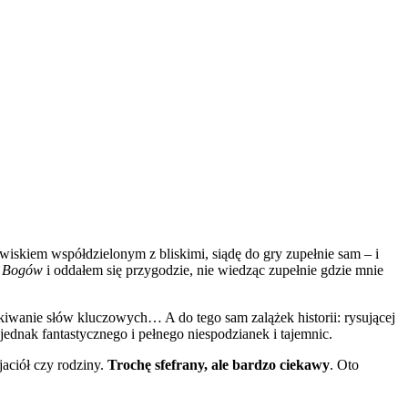
awiskiem współdzielonym z bliskimi, siądę do gry zupełnie sam – i
h Bogów
i oddałem się przygodzie, nie wiedząc zupełnie gdzie mnie
kiwanie słów kluczowych… A do tego sam zalążek historii: rysującej
jednak fantastycznego i pełnego niespodzianek i tajemnic.
jaciół czy rodziny.
Trochę sfefrany, ale bardzo ciekawy
. Oto