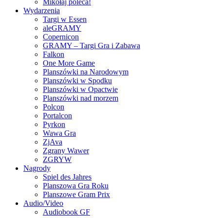
Mikołaj poleca!
Wydarzenia
Targi w Essen
aleGRAMY
Copernicon
GRAMY – Targi Gra i Zabawa
Falkon
One More Game
Planszówki na Narodowym
Planszówki w Spodku
Planszówki w Opactwie
Planszówki nad morzem
Polcon
Portalcon
Pyrkon
Wawa Gra
ZjAva
Zgrany Wawer
ZGRYW
Nagrody
Spiel des Jahres
Planszowa Gra Roku
Planszowe Gram Prix
Audio/Video
Audiobook GF