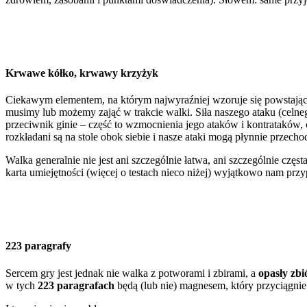
Krwawe kółko, krwawy krzyżyk
Ciekawym elementem, na którym najwyraźniej wzoruje się powstają
musimy lub możemy zająć w trakcie walki. Siła naszego ataku (cel
przeciwnik ginie – część to wzmocnienia jego ataków i kontrataków,
rozkładani są na stole obok siebie i nasze ataki mogą płynnie przecho
Walka generalnie nie jest ani szczególnie łatwa, ani szczególnie czę
karta umiejętności (więcej o testach nieco niżej) wyjątkowo nam prz
223 paragrafy
Sercem gry jest jednak nie walka z potworami i zbirami, a
opasły zb
w tych
223 paragrafach
będą (lub nie) magnesem, który przyciągnie n