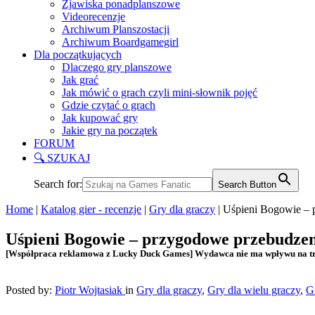
Zjawiska ponadplanszowe
Videorecenzje
Archiwum Planszostacji
Archiwum Boardgamegirl
Dla początkujących
Dlaczego gry planszowe
Jak grać
Jak mówić o grach czyli mini-słownik pojęć
Gdzie czytać o grach
Jak kupować gry
Jakie gry na początek
FORUM
🔍 SZUKAJ
Search for:
Search Button
Home
|
Katalog gier - recenzje
|
Gry dla graczy
|
Uśpieni Bogowie – 
Uśpieni Bogowie – przygodowe przebudzen
[Współpraca reklamowa z Lucky Duck Games] Wydawca nie ma wpływu na tre
Posted by:
Piotr Wojtasiak
in
Gry dla graczy
,
Gry dla wielu graczy
,
G