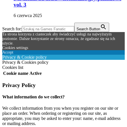
vol. 3
6 czerwca 2025
Search for:
Search Button
Ta strona korzysta z ciasteczek aby świadczyć usługi na najwyższym
poziomie. Dalsze korzystanie ze strony oznacza, że zgadzasz się na ich
użycie.
Cookies settings
Accept
Privacy & Cookie policy
Privacy & Cookies policy
Cookies list
Cookie name
Active
Privacy Policy
What information do we collect?
We collect information from you when you register on our site or
place an order. When ordering or registering on our site, as
appropriate, you may be asked to enter your: name, e-mail address
or mailing address.