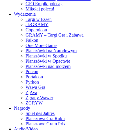
GF i Empik polecają
Mikołaj poleca!
Wydarzenia
Targi w Essen
aleGRAMY
Copernicon
GRAMY – Targi Gra i Zabawa
Falkon
One More Game
Planszówki na Narodowym
Planszówki w Spodku
Planszówki w Opactwie
Planszówki nad morzem
Polcon
Portalcon
Pyrkon
Wawa Gra
ZjAva
Zgrany Wawer
ZGRYW
Nagrody
Spiel des Jahres
Planszowa Gra Roku
Planszowe Gram Prix
Audio/Video