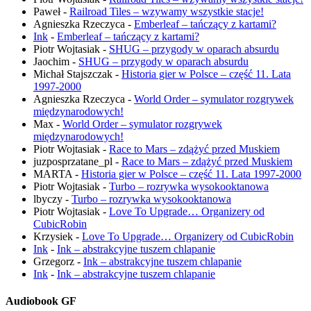
Paweł
-
Railroad Tiles – wzywamy wszystkie stacje!
Agnieszka Rzeczyca
-
Emberleaf – tańczący z kartami?
Ink
-
Emberleaf – tańczący z kartami?
Piotr Wojtasiak
-
SHUG – przygody w oparach absurdu
Jaochim
-
SHUG – przygody w oparach absurdu
Michał Stajszczak
-
Historia gier w Polsce – część 11. Lata
1997-2000
Agnieszka Rzeczyca
-
World Order – symulator rozgrywek
międzynarodowych!
Max
-
World Order – symulator rozgrywek
międzynarodowych!
Piotr Wojtasiak
-
Race to Mars – zdążyć przed Muskiem
juzposprzatane_pl
-
Race to Mars – zdążyć przed Muskiem
MARTA
-
Historia gier w Polsce – część 11. Lata 1997-2000
Piotr Wojtasiak
-
Turbo – rozrywka wysokooktanowa
lbyczy
-
Turbo – rozrywka wysokooktanowa
Piotr Wojtasiak
-
Love To Upgrade… Organizery od
CubicRobin
Krzysiek
-
Love To Upgrade… Organizery od CubicRobin
Ink
-
Ink – abstrakcyjne tuszem chlapanie
Grzegorz
-
Ink – abstrakcyjne tuszem chlapanie
Ink
-
Ink – abstrakcyjne tuszem chlapanie
Audiobook GF