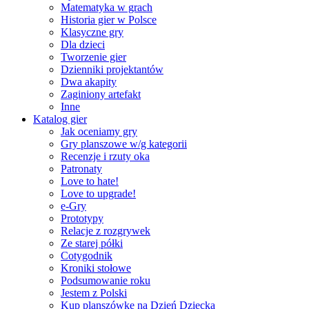
Matematyka w grach
Historia gier w Polsce
Klasyczne gry
Dla dzieci
Tworzenie gier
Dzienniki projektantów
Dwa akapity
Zaginiony artefakt
Inne
Katalog gier
Jak oceniamy gry
Gry planszowe w/g kategorii
Recenzje i rzuty oka
Patronaty
Love to hate!
Love to upgrade!
e-Gry
Prototypy
Relacje z rozgrywek
Ze starej półki
Cotygodnik
Kroniki stołowe
Podsumowanie roku
Jestem z Polski
Kup planszówkę na Dzień Dziecka