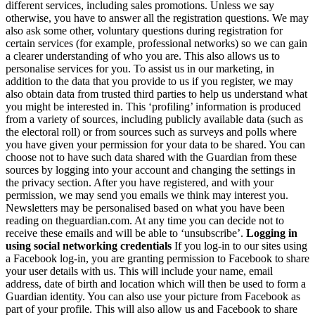
different services, including sales promotions. Unless we say
otherwise, you have to answer all the registration questions. We may
also ask some other, voluntary questions during registration for
certain services (for example, professional networks) so we can gain
a clearer understanding of who you are. This also allows us to
personalise services for you. To assist us in our marketing, in
addition to the data that you provide to us if you register, we may
also obtain data from trusted third parties to help us understand what
you might be interested in. This ‘profiling’ information is produced
from a variety of sources, including publicly available data (such as
the electoral roll) or from sources such as surveys and polls where
you have given your permission for your data to be shared. You can
choose not to have such data shared with the Guardian from these
sources by logging into your account and changing the settings in
the privacy section. After you have registered, and with your
permission, we may send you emails we think may interest you.
Newsletters may be personalised based on what you have been
reading on theguardian.com. At any time you can decide not to
receive these emails and will be able to ‘unsubscribe’.
Logging in
using social networking credentials
If you log-in to our sites using
a Facebook log-in, you are granting permission to Facebook to share
your user details with us. This will include your name, email
address, date of birth and location which will then be used to form a
Guardian identity. You can also use your picture from Facebook as
part of your profile. This will also allow us and Facebook to share