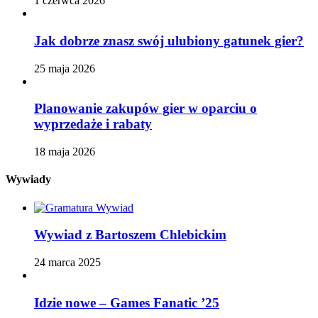
1 czerwca 2026
Jak dobrze znasz swój ulubiony gatunek gier?
25 maja 2026
Planowanie zakupów gier w oparciu o
wyprzedaże i rabaty
18 maja 2026
Wywiady
Wywiad z Bartoszem Chlebickim
24 marca 2025
Idzie nowe – Games Fanatic ’25