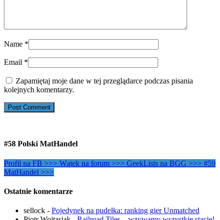
Name
*
Email
*
Zapamiętaj moje dane w tej przeglądarce podczas pisania
kolejnych komentarzy.
#58 Polski MatHandel
Profil na FB >>>
Wątek na forum >>>
GeekLists na BGG >>>
#59
MatHandel >>>
Ostatnie komentarze
sellock
-
Pojedynek na pudełka: ranking gier Unmatched
Piotr Wojtasiak
-
Railroad Tiles – wzywamy wszystkie stacje!