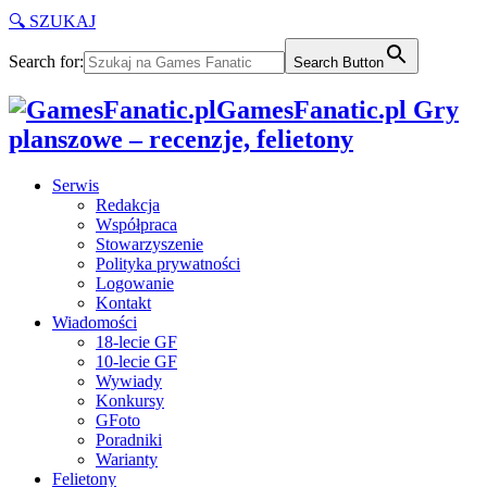
🔍 SZUKAJ
Search for:
Search Button
GamesFanatic.pl Gry
planszowe – recenzje, felietony
Serwis
Redakcja
Współpraca
Stowarzyszenie
Polityka prywatności
Logowanie
Kontakt
Wiadomości
18-lecie GF
10-lecie GF
Wywiady
Konkursy
GFoto
Poradniki
Warianty
Felietony