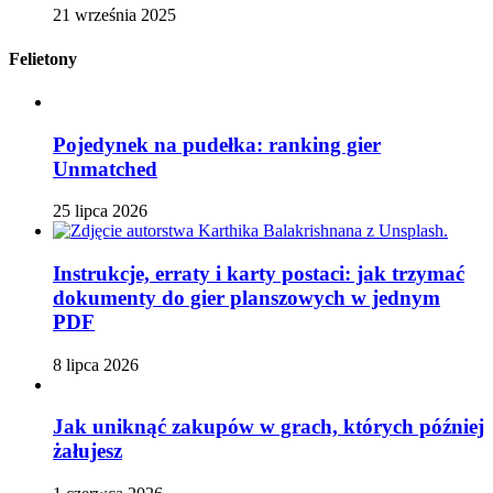
21 września 2025
Felietony
Pojedynek na pudełka: ranking gier
Unmatched
25 lipca 2026
Instrukcje, erraty i karty postaci: jak trzymać
dokumenty do gier planszowych w jednym
PDF
8 lipca 2026
Jak uniknąć zakupów w grach, których później
żałujesz