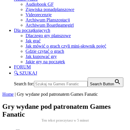
Audiobook GF
Zjawiska ponadplanszowe
Videorecenzje
Archiwum Planszostacji
Archiwum Boardgamegirl
Dla początkujących
Dlaczego gry planszowe
Jak grać
Jak mówić o grach czyli mini-słownik pojęć
Gdzie czytać o grach
Jak kupować gry
Jakie gry na początek
FORUM
🔍 SZUKAJ
Search for:
Search Button
Home
|
Gry wydane pod patronatem Games Fanatic
Gry wydane pod patronatem Games
Fanatic
Ten tekst przeczytasz w
5
minut