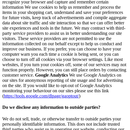
recognize your browser and capture and remember certain
information We use cookies to help us remember and process the
items in your shopping cart, understand and save your preferences
for future visits, keep track of advertisements and compile aggregate
data about site traffic and site interaction so that we can offer better
site experiences and tools in the future. We may contract with third-
party service providers to assist us in better understanding our site
visitors. These service providers are not permitted to use the
information collected on our behalf except to help us conduct and
improve our business. If you prefer, you can choose to have your
computer warn you each time a cookie is being sent, or you can
choose to turn off all cookies via your browser settings. Like most
websites, if you turn your cookies off, some of our services may not
function properly. However, you can still place orders by contacting
customer service.
Google Analytics
We use Google Analytics on
our sites for anonymous reporting of site usage and for advertising
on the site. If you would like to opt-out of Google Analytics
monitoring your behaviour on our sites please use this link
(
https://tools.google.com/dlpage/gaoptout/
)
Do we disclose any information to outside parties?
We do not sell, trade, or otherwise transfer to outside parties your
personally identifiable information. This does not include trusted
third parties who assist us in operating our website, conducting our