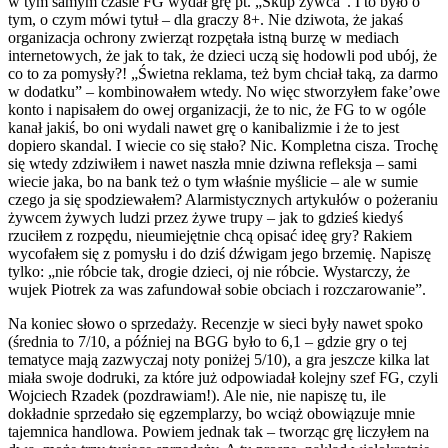
w tym samym czasie FG wydał grę pt. „Skup żywca”. I to było o
tym, o czym mówi tytuł – dla graczy 8+. Nie dziwota, że jakaś
organizacja ochrony zwierząt rozpętała istną burzę w mediach
internetowych, że jak to tak, że dzieci uczą się hodowli pod ubój, że
co to za pomysły?! „Świetna reklama, też bym chciał taką, za darmo
w dodatku” – kombinowałem wtedy. No więc stworzyłem fake’owe
konto i napisałem do owej organizacji, że to nic, że FG to w ogóle
kanał jakiś, bo oni wydali nawet grę o kanibalizmie i że to jest
dopiero skandal. I wiecie co się stało? Nic. Kompletna cisza. Trochę
się wtedy zdziwiłem i nawet naszła mnie dziwna refleksja – sami
wiecie jaka, bo na bank też o tym właśnie myślicie – ale w sumie
czego ja się spodziewałem? Alarmistycznych artykułów o pożeraniu
żywcem żywych ludzi przez żywe trupy – jak to gdzieś kiedyś
rzuciłem z rozpędu, nieumiejętnie chcą opisać ideę gry? Rakiem
wycofałem się z pomysłu i do dziś dźwigam jego brzemię. Napiszę
tylko: „nie róbcie tak, drogie dzieci, oj nie róbcie. Wystarczy, że
wujek Piotrek za was zafundował sobie obciach i rozczarowanie”.
Na koniec słowo o sprzedaży. Recenzje w sieci były nawet spoko
(średnia to 7/10, a później na BGG było to 6,1 – gdzie gry o tej
tematyce mają zazwyczaj noty poniżej 5/10), a gra jeszcze kilka lat
miała swoje dodruki, za które już odpowiadał kolejny szef FG, czyli
Wojciech Rzadek (pozdrawiam!). Ale nie, nie napiszę tu, ile
dokładnie sprzedało się egzemplarzy, bo wciąż obowiązuje mnie
tajemnica handlowa. Powiem jednak tak – tworząc grę liczyłem na