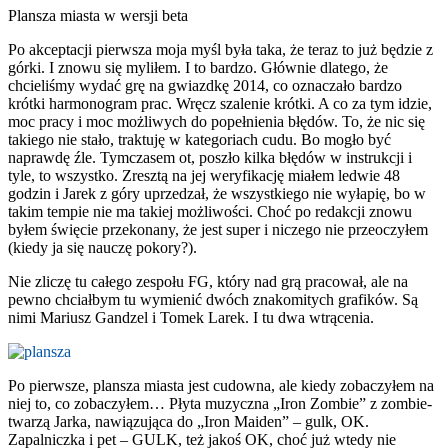
Plansza miasta w wersji beta
Po akceptacji pierwsza moja myśl była taka, że teraz to już będzie z
górki. I znowu się myliłem. I to bardzo. Głównie dlatego, że
chcieliśmy wydać grę na gwiazdkę 2014, co oznaczało bardzo
krótki harmonogram prac. Wręcz szalenie krótki. A co za tym idzie,
moc pracy i moc możliwych do popełnienia błędów. To, że nic się
takiego nie stało, traktuję w kategoriach cudu. Bo mogło być
naprawdę źle. Tymczasem ot, poszło kilka błędów w instrukcji i
tyle, to wszystko. Zresztą na jej weryfikację miałem ledwie 48
godzin i Jarek z góry uprzedzał, że wszystkiego nie wyłapię, bo w
takim tempie nie ma takiej możliwości. Choć po redakcji znowu
byłem święcie przekonany, że jest super i niczego nie przeoczyłem
(kiedy ja się nauczę pokory?).
Nie zliczę tu całego zespołu FG, który nad grą pracował, ale na
pewno chciałbym tu wymienić dwóch znakomitych grafików. Są
nimi Mariusz Gandzel i Tomek Larek. I tu dwa wtrącenia.
Po pierwsze, plansza miasta jest cudowna, ale kiedy zobaczyłem na
niej to, co zobaczyłem… Płyta muzyczna „Iron Zombie” z zombie-
twarzą Jarka, nawiązująca do „Iron Maiden” – gulk, OK.
Zapalniczka i pet – GULK, też jakoś OK, choć już wtedy nie