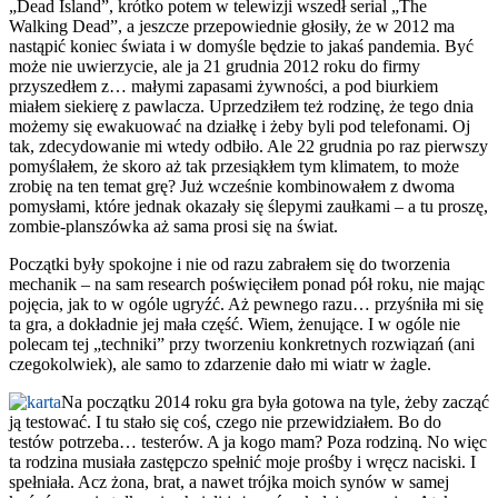
„Dead Island”, krótko potem w telewizji wszedł serial „The
Walking Dead”, a jeszcze przepowiednie głosiły, że w 2012 ma
nastąpić koniec świata i w domyśle będzie to jakaś pandemia. Być
może nie uwierzycie, ale ja 21 grudnia 2012 roku do firmy
przyszedłem z… małymi zapasami żywności, a pod biurkiem
miałem siekierę z pawlacza. Uprzedziłem też rodzinę, że tego dnia
możemy się ewakuować na działkę i żeby byli pod telefonami. Oj
tak, zdecydowanie mi wtedy odbiło. Ale 22 grudnia po raz pierwszy
pomyślałem, że skoro aż tak przesiąkłem tym klimatem, to może
zrobię na ten temat grę? Już wcześnie kombinowałem z dwoma
pomysłami, które jednak okazały się ślepymi zaułkami – a tu proszę,
zombie-planszówka aż sama prosi się na świat.
Początki były spokojne i nie od razu zabrałem się do tworzenia
mechanik – na sam research poświęciłem ponad pół roku, nie mając
pojęcia, jak to w ogóle ugryźć. Aż pewnego razu… przyśniła mi się
ta gra, a dokładnie jej mała część. Wiem, żenujące. I w ogóle nie
polecam tej „techniki” przy tworzeniu konkretnych rozwiązań (ani
czegokolwiek), ale samo to zdarzenie dało mi wiatr w żagle.
Na początku 2014 roku gra była gotowa na tyle, żeby zacząć
ją testować. I tu stało się coś, czego nie przewidziałem. Bo do
testów potrzeba… testerów. A ja kogo mam? Poza rodziną. No więc
ta rodzina musiała zastępczo spełnić moje prośby i wręcz naciski. I
spełniała. Acz żona, brat, a nawet trójka moich synów w samej