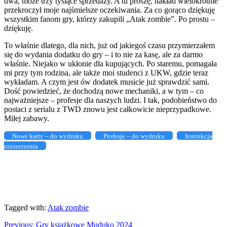
dwa, może trzy tysiące sprzedaży. A tu proszę, nakład wielokrotnie
przekroczył moje najśmielsze oczekiwania. Za co gorąco dziękuję
wszystkim fanom gry, którzy zakupili „Atak zombie”. Po prostu –
dziękuję.
To właśnie dlatego, dla nich, już od jakiegoś czasu przymierzałem
się do wydania dodatku do gry – i to nie za kasę, ale za darmo
właśnie. Niejako w ukłonie dla kupujących. Po staremu, pomagała
mi przy tym rodzina, ale także moi studenci z UKW, gdzie teraz
wykładam. A czym jest ów dodatek musicie już sprawdzić sami.
Dość powiedzieć, że dochodzą nowe mechaniki, a w tym – co
najważniejsze – profesje dla naszych ludzi. I tak, podobieństwo do
postaci z serialu z TWD znowu jest całkowicie nieprzypadkowe.
Miłej zabawy.
Nowe karty – do wydruku
Profesje – do wydruku
Instrukcja
rozszerzenia
Tagged with:
Atak zombie
Previous:
Gry książkowe Muduko 2024