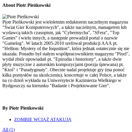
About Piotr Pieńkowski
Piotr Pieńkowski jest wieloletnim redaktorem naczelnym magazynu
"Świat Gier Komputerowych", a także naczelnym, managerem lub
wydawcą takich czasopism, jak "Cybermycha", "SFera", "Top
Games" i wielu innych, a następnie prowadził portal o nazwie
"Gamelog". W latach 2005-2010 szefował produkcji AAA pt.
"Hellion: Mystery of the Inqusition", która jednak ostatecznie się nie
ukazała. Ponadto był stałym współpracownikiem magazynu "Pixel",
wydał zbiór opowiadań pt. "Epizodia i historiony", a także dwie
płyty muzyczne z autorskim kompozycjami (poezja śpiewana) pt.
"Ktoś" i "Paradygmaty". Obecnie nadal projektuje gry (ma ponoć
kilka pomysłów na ukończeniu), koncertuje w całej Polsce, a także
na co dzień wykłada na Uniwersytecie Kazimierza Wielkiego w
Bydgoszczy na kierunku "Badanie i Projektowanie Gier".
By Piotr Pieńkowski
ZOMBIE WCIĄŻ ATAKUJĄ
All (1)