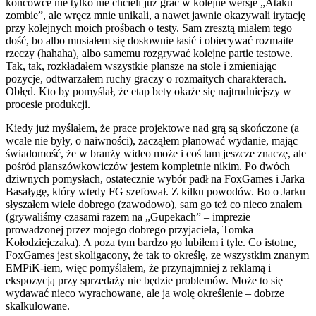
końcówce nie tylko nie chcieli już grać w kolejne wersje „Ataku
zombie”, ale wręcz mnie unikali, a nawet jawnie okazywali irytację
przy kolejnych moich prośbach o testy. Sam zresztą miałem tego
dość, bo albo musiałem się dosłownie łasić i obiecywać rozmaite
rzeczy (hahaha), albo samemu rozgrywać kolejne partie testowe.
Tak, tak, rozkładałem wszystkie plansze na stole i zmieniając
pozycje, odtwarzałem ruchy graczy o rozmaitych charakterach.
Obłęd. Kto by pomyślał, że etap bety okaże się najtrudniejszy w
procesie produkcji.
Kiedy już myślałem, że prace projektowe nad grą są skończone (a
wcale nie były, o naiwności), zacząłem planować wydanie, mając
świadomość, że w branży wideo może i coś tam jeszcze znaczę, ale
pośród planszówkowiczów jestem kompletnie nikim. Po dwóch
dziwnych pomysłach, ostatecznie wybór padł na FoxGames i Jarka
Basałygę, który wtedy FG szefował. Z kilku powodów. Bo o Jarku
słyszałem wiele dobrego (zawodowo), sam go też co nieco znałem
(grywaliśmy czasami razem na „Gupekach” – imprezie
prowadzonej przez mojego dobrego przyjaciela, Tomka
Kołodziejczaka). A poza tym bardzo go lubiłem i tyle. Co istotne,
FoxGames jest skoligacony, że tak to określę, ze wszystkim znanym
EMPiK-iem, więc pomyślałem, że przynajmniej z reklamą i
ekspozycją przy sprzedaży nie będzie problemów. Może to się
wydawać nieco wyrachowane, ale ja wolę określenie – dobrze
skalkulowane.