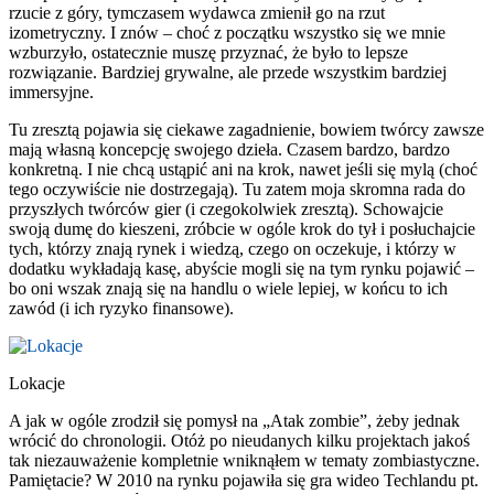
rzucie z góry, tymczasem wydawca zmienił go na rzut
izometryczny. I znów – choć z początku wszystko się we mnie
wzburzyło, ostatecznie muszę przyznać, że było to lepsze
rozwiązanie. Bardziej grywalne, ale przede wszystkim bardziej
immersyjne.
Tu zresztą pojawia się ciekawe zagadnienie, bowiem twórcy zawsze
mają własną koncepcję swojego dzieła. Czasem bardzo, bardzo
konkretną. I nie chcą ustąpić ani na krok, nawet jeśli się mylą (choć
tego oczywiście nie dostrzegają). Tu zatem moja skromna rada do
przyszłych twórców gier (i czegokolwiek zresztą). Schowajcie
swoją dumę do kieszeni, zróbcie w ogóle krok do tył i posłuchajcie
tych, którzy znają rynek i wiedzą, czego on oczekuje, i którzy w
dodatku wykładają kasę, abyście mogli się na tym rynku pojawić –
bo oni wszak znają się na handlu o wiele lepiej, w końcu to ich
zawód (i ich ryzyko finansowe).
Lokacje
A jak w ogóle zrodził się pomysł na „Atak zombie”, żeby jednak
wrócić do chronologii. Otóż po nieudanych kilku projektach jakoś
tak niezauważenie kompletnie wniknąłem w tematy zombiastyczne.
Pamiętacie? W 2010 na rynku pojawiła się gra wideo Techlandu pt.