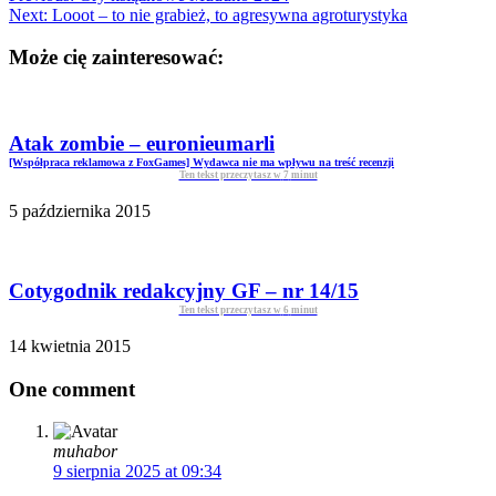
Next:
Looot – to nie grabież, to agresywna agroturystyka
Może cię zainteresować:
Atak zombie – euronieumarli
[Współpraca reklamowa z FoxGames] Wydawca nie ma wpływu na treść recenzji
Ten tekst przeczytasz w
7
minut
5 października 2015
Cotygodnik redakcyjny GF – nr 14/15
Ten tekst przeczytasz w
6
minut
14 kwietnia 2015
One comment
muhabor
9 sierpnia 2025 at 09:34