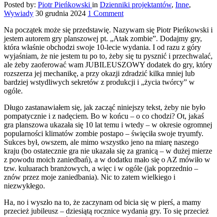
Posted by:
Piotr Pieńkowski
in
Dzienniki projektantów
,
Inne
,
Wywiady
30 grudnia 2024
1 Comment
Na początek może się przedstawię. Nazywam się Piotr Pieńkowski i
jestem autorem gry planszowej pt. „Atak zombie”. Dodajmy gry,
która właśnie obchodzi swoje 10-lecie wydania. I od razu z góry
wyjaśniam, że nie jestem tu po to, żeby się tu pysznić i przechwalać,
ale żeby zaoferować wam JUBILEUSZOWY dodatek do gry, który
rozszerza jej mechanikę, a przy okazji zdradzić kilka mniej lub
bardziej wstydliwych sekretów z produkcji i „życia twórcy” w
ogóle.
Długo zastanawiałem się, jak zacząć niniejszy tekst, żeby nie było
pompatycznie i z nadęciem. Bo w końcu – o co chodzi? Ot, jakaś
gra planszowa ukazała się 10 lat temu i wtedy – w okresie ogromnej
popularności klimatów zombie postapo – święciła swoje tryumfy.
Sukces był, owszem, ale mimo wszystko jeno na miarę naszego
kraju (bo ostatecznie gra nie ukazała się za granicą – w dużej mierze
z powodu moich zaniedbań), a w dodatku mało się o AZ mówiło w
tzw. kuluarach branżowych, a więc i w ogóle (jak poprzednio –
znów przez moje zaniedbania). Nic to zatem wielkiego i
niezwykłego.
Ha, no i wyszło na to, że zaczynam od bicia się w pierś, a mamy
przecież jubileusz – dziesiątą rocznice wydania gry. To się przecież