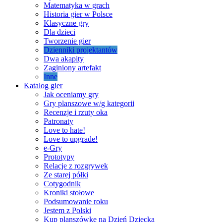
Matematyka w grach
Historia gier w Polsce
Klasyczne gry
Dla dzieci
Tworzenie gier
Dzienniki projektantów
Dwa akapity
Zaginiony artefakt
Inne
Katalog gier
Jak oceniamy gry
Gry planszowe w/g kategorii
Recenzje i rzuty oka
Patronaty
Love to hate!
Love to upgrade!
e-Gry
Prototypy
Relacje z rozgrywek
Ze starej półki
Cotygodnik
Kroniki stołowe
Podsumowanie roku
Jestem z Polski
Kup planszówkę na Dzień Dziecka