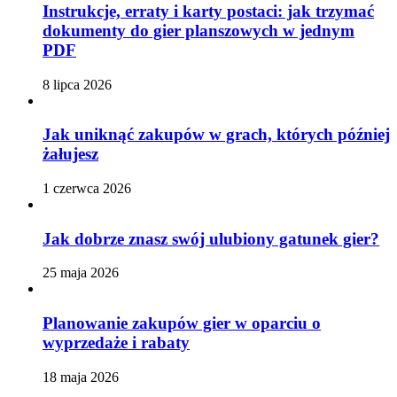
Instrukcje, erraty i karty postaci: jak trzymać
dokumenty do gier planszowych w jednym
PDF
8 lipca 2026
Jak uniknąć zakupów w grach, których później
żałujesz
1 czerwca 2026
Jak dobrze znasz swój ulubiony gatunek gier?
25 maja 2026
Planowanie zakupów gier w oparciu o
wyprzedaże i rabaty
18 maja 2026