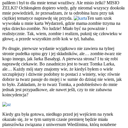
paliłem i był to dla mnie temat wrażliwy. Ale misio żelki? MISIO
ŻELKI? Ochłonąłem dopiero wtedy, gdy nieomal wszyscy dookoła
mnie powiedzieli, że przesadzam, że ta odrobina luzu przy tak
ciężkiej tematyce naprawdę się przyda.
Ten sam szok
wywołała u mnie karta Wydarzeń, gdzie mama-zombie trzyma na
ręku dziecko-zombie. No ludzie! Miało być na poważnie i
realistycznie. Tak, wiem, zombie i realizm, puknij się człowieku w
głowę, a przede wszystkim zrób kok w tył, hahaha.
Po drugie, pierwsze wydanie wyjątkowo nie zawiera na tylnej
stronie pudełka opisu gry i jej składników, ale… zombie-twarz nie
kogo innego, jak Jarka Basałygi. A pierwsza strona? I tu się robi
naprawdę ciekawie. Bo zasadniczo jest to twarz Tomka Larka,
ale… Każdy mój stary znajomy wie, że kiedyś byłem o wiele
szczuplejszy i dziwnie podobny to postaci z winiety, więc równie
dobrze ta twarz pasuje do mojej i w sumie do dzisiaj nie wiem, jak
to było. Zakładam, że to twarz Tomka, a podobieństwo do mnie
jednak jest przypadkowe, ale nawet jeśli, czy to nie zabawna
koincydencja?
Kiedy gra była gotowa, niedługo przed jej wejściem na rynek
okazało się, że w tym samym czasie premierę będzie miała
planszówka związana z uniwersum Wiedźmina, którą notabene