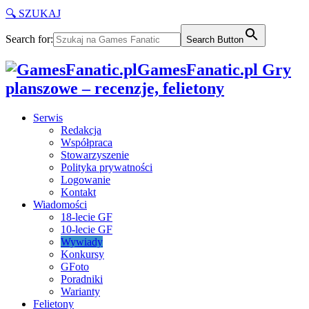
🔍 SZUKAJ
Search for:
Search Button
GamesFanatic.pl Gry
planszowe – recenzje, felietony
Serwis
Redakcja
Współpraca
Stowarzyszenie
Polityka prywatności
Logowanie
Kontakt
Wiadomości
18-lecie GF
10-lecie GF
Wywiady
Konkursy
GFoto
Poradniki
Warianty
Felietony