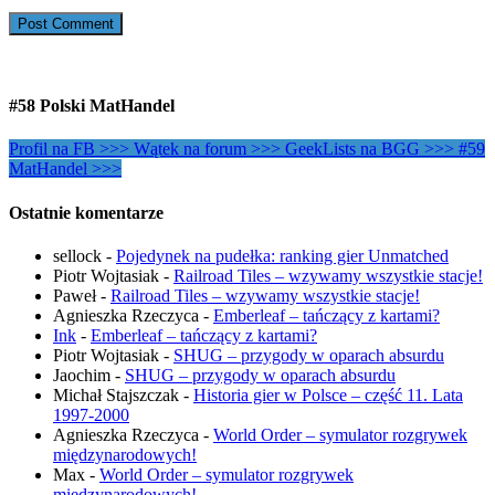
#58 Polski MatHandel
Profil na FB >>>
Wątek na forum >>>
GeekLists na BGG >>>
#59
MatHandel >>>
Ostatnie komentarze
sellock
-
Pojedynek na pudełka: ranking gier Unmatched
Piotr Wojtasiak
-
Railroad Tiles – wzywamy wszystkie stacje!
Paweł
-
Railroad Tiles – wzywamy wszystkie stacje!
Agnieszka Rzeczyca
-
Emberleaf – tańczący z kartami?
Ink
-
Emberleaf – tańczący z kartami?
Piotr Wojtasiak
-
SHUG – przygody w oparach absurdu
Jaochim
-
SHUG – przygody w oparach absurdu
Michał Stajszczak
-
Historia gier w Polsce – część 11. Lata
1997-2000
Agnieszka Rzeczyca
-
World Order – symulator rozgrywek
międzynarodowych!
Max
-
World Order – symulator rozgrywek
międzynarodowych!