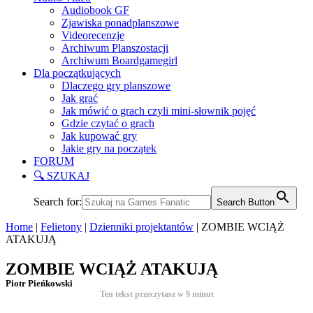
Audiobook GF
Zjawiska ponadplanszowe
Videorecenzje
Archiwum Planszostacji
Archiwum Boardgamegirl
Dla początkujących
Dlaczego gry planszowe
Jak grać
Jak mówić o grach czyli mini-słownik pojęć
Gdzie czytać o grach
Jak kupować gry
Jakie gry na początek
FORUM
🔍 SZUKAJ
Search for:
Search Button
Home
|
Felietony
|
Dzienniki projektantów
|
ZOMBIE WCIĄŻ
ATAKUJĄ
ZOMBIE WCIĄŻ ATAKUJĄ
Piotr Pieńkowski
Ten tekst przeczytasz w
9
minut