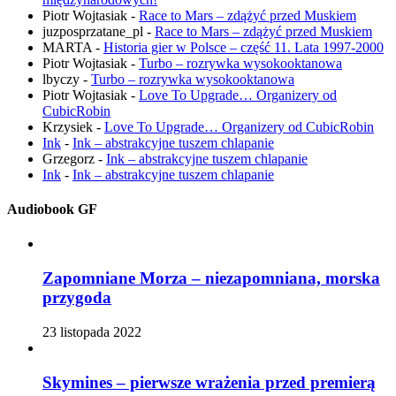
Piotr Wojtasiak
-
Race to Mars – zdążyć przed Muskiem
juzposprzatane_pl
-
Race to Mars – zdążyć przed Muskiem
MARTA
-
Historia gier w Polsce – część 11. Lata 1997-2000
Piotr Wojtasiak
-
Turbo – rozrywka wysokooktanowa
lbyczy
-
Turbo – rozrywka wysokooktanowa
Piotr Wojtasiak
-
Love To Upgrade… Organizery od
CubicRobin
Krzysiek
-
Love To Upgrade… Organizery od CubicRobin
Ink
-
Ink – abstrakcyjne tuszem chlapanie
Grzegorz
-
Ink – abstrakcyjne tuszem chlapanie
Ink
-
Ink – abstrakcyjne tuszem chlapanie
Audiobook GF
Zapomniane Morza – niezapomniana, morska
przygoda
23 listopada 2022
Skymines – pierwsze wrażenia przed premierą