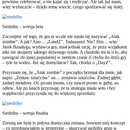
powinno celebrować, a nie kajać się i rozliczać. Ale tak już mam,
więc wybaczcie – dzięki temu wiecie, czego spodziewać się dalej.
Siedziba – wersja beta
Zacznijmy od tego, że gra ta wcale nie miała się nazywać „Atak
zombie”. A jak? Ano… „LandZ”. Tadaaaam! Nie? Hm… więc
Jarek Basałyga, wydawca gry, miał jednak rację, że poza wyjątkami
nikt nie skojarzy takiego dziwnego tytułu. A chodziło mi tu o to, aby
nawiązać do innej popularnej w tamtym czasie (i chyba do dziś) gry
– tyle że wideo. Już się domyślacie? Tak, chodzi o „DayZ”.
Przyznam się, że „Atak zombie” z początku brzmiał dla mnie, jak
napis: „Zestaw sztućców” na… zestawie sztućców. Żadnej głębi,
żadnej metafory. Ot, prosto mostu, czy nawet prosto w gębę, na
odlew. Ale po latach przyznaję, że ta strategia miała sens i bez
wątpliwości przyczyniła się do większej sprzedaży.
Siedziba – wersja finalna
Zresztą nie była to jedyna drastyczna zmiana, bowiem mój koncept
– co przedstawiałem w prototypie – ukazywał siedziby grup w