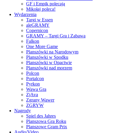
GF i Empik polecają
Mikołaj poleca!
Wydarzenia
Targi w Essen
aleGRAMY
Copernicon
GRAMY – Targi Gra i Zabawa
Falkon
One More Game
Planszówki na Narodowym
Planszówki w Spodku
Planszówki w Opactwie
Planszówki nad morzem
Polcon
Portalcon
Pyrkon
Wawa Gra
ZjAva
Zgrany Wawer
ZGRYW
Nagrody
Spiel des Jahres
Planszowa Gra Roku
Planszowe Gram Prix
Audio/Video