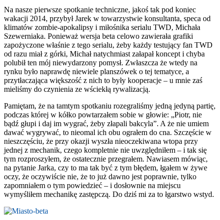
Na nasze pierwsze spotkanie techniczne, jakoś tak pod koniec
wakacji 2014, przybył Jarek w towarzystwie konsultanta, speca od
klimatów zombie-apokalipsy i miłośnika serialu TWD, Michała
Szewerniaka. Ponieważ wersja beta celowo zawierała grafiki
zapożyczone właśnie z tego serialu, żeby każdy testujący fan TWD
od razu miał z górki, Michał natychmiast załapał koncept i chyba
polubił ten mój niewydarzony pomysł. Zwłaszcza że wtedy na
rynku było naprawdę niewiele planszówek o tej tematyce, a
przytłaczająca większość z nich to były kooperacje – u mnie zaś
mieliśmy do czynienia ze wściekłą rywalizacją.
Pamiętam, że na tamtym spotkaniu rozegraliśmy jedną jedyną partię,
podczas której w kółko powtarzałem sobie w głowie: „Piotr, nie
bądź głupi i daj im wygrać, żeby złapali bakcyla”. A że nie umiem
dawać wygrywać, to nieomal ich obu ograłem do cna. Szczęście w
nieszczęściu, że przy okazji wyszła nieoczekiwana wtopa przy
jednej z mechanik, czego kompletnie nie uwzględniłem – i tak się
tym rozproszyłem, że ostatecznie przegrałem. Nawiasem mówiąc,
na pytanie Jarka, czy to ma tak być z tym błędem, łgałem w żywe
oczy, że oczywiście nie, że to już dawno jest poprawnie, tylko
zapomniałem o tym powiedzieć – i dosłownie na miejscu
wymyśliłem mechanikę zastępczą. Do dziś mi za to łgarstwo wstyd.