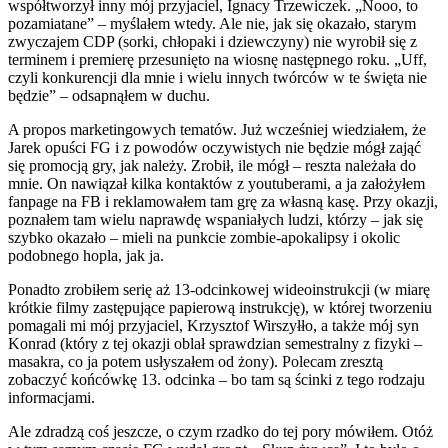
współtworzył inny mój przyjaciel, Ignacy Trzewiczek. „Nooo, to
pozamiatane” – myślałem wtedy. Ale nie, jak się okazało, starym
zwyczajem CDP (sorki, chłopaki i dziewczyny) nie wyrobił się z
terminem i premierę przesunięto na wiosnę następnego roku. „Uff,
czyli konkurencji dla mnie i wielu innych twórców w te święta nie
będzie” – odsapnąłem w duchu.
A propos marketingowych tematów. Już wcześniej wiedziałem, że
Jarek opuści FG i z powodów oczywistych nie będzie mógł zająć
się promocją gry, jak należy. Zrobił, ile mógł – reszta należała do
mnie. On nawiązał kilka kontaktów z youtuberami, a ja założyłem
fanpage na FB i reklamowałem tam grę za własną kasę. Przy okazji,
poznałem tam wielu naprawdę wspaniałych ludzi, którzy – jak się
szybko okazało – mieli na punkcie zombie-apokalipsy i okolic
podobnego hopla, jak ja.
Ponadto zrobiłem serię aż 13-odcinkowej wideoinstrukcji (w miarę
krótkie filmy zastępujące papierową instrukcję), w której tworzeniu
pomagali mi mój przyjaciel, Krzysztof Wirszyłło, a także mój syn
Konrad (który z tej okazji oblał sprawdzian semestralny z fizyki –
masakra, co ja potem usłyszałem od żony). Polecam zresztą
zobaczyć końcówkę 13. odcinka – bo tam są ścinki z tego rodzaju
informacjami.
Ale zdradzą coś jeszcze, o czym rzadko do tej pory mówiłem. Otóż