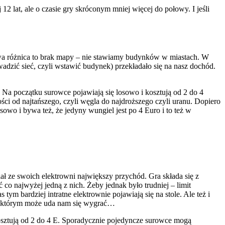
12 lat, ale o czasie gry skróconym mniej więcej do połowy. I jeśli
owa różnica to brak mapy – nie stawiamy budynków w miastach. W
wadzić sieć, czyli wstawić budynek) przekładało się na nasz dochód.
 Na początku surowce pojawiają się losowo i kosztują od 2 do 4
ości od najtańszego, czyli węgla do najdroższego czyli uranu. Dopiero
sowo i bywa też, że jedyny wungiel jest po 4 Euro i to też w
ał ze swoich elektrowni największy przychód. Gra składa się z
 co najwyżej jedną z nich. Żeby jednak było trudniej – limit
ym bardziej intratne elektrownie pojawiają się na stole. Ale też i
ęki którym może uda nam się wygrać…
osztują od 2 do 4 E. Sporadycznie pojedyncze surowce mogą