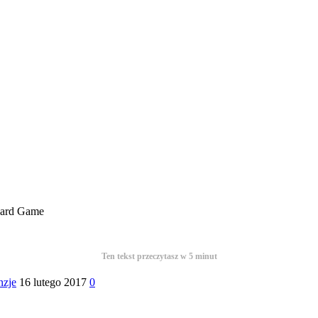
Card Game
Ten tekst przeczytasz w
5
minut
nzje
16 lutego 2017
0