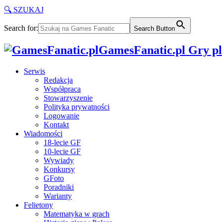
🔍 SZUKAJ
Search for:
Search Button
GamesFanatic.pl Gry pla
Serwis
Redakcja
Współpraca
Stowarzyszenie
Polityka prywatności
Logowanie
Kontakt
Wiadomości
18-lecie GF
10-lecie GF
Wywiady
Konkursy
GFoto
Poradniki
Warianty
Felietony
Matematyka w grach