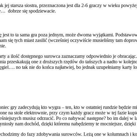
jej starsza siostra, przeznaczona jest dla 2-6 graczy w wieku powyżej 
ie… dobrze się spodziewacie.
awę jest to ta sama gra poza jednym, może dwoma wyjątkami. Podstaw
 nam się tych miast zasilić (wcześniej oczywiście musieliśmy tam dopro
nie.
arty a ilość dostępnego surowca zaznaczamy odpowiednio je obracając.
łniania przeskakują one z droższych rzędów do tańszych a nadto w kolejn
węgiel…. no tak nie do końca najłatwiej, bo jednak uzupełniamy karty lo
ec gry zadecydują kto wygra – ten, kto w ostatniej rundzie będzie mi
one na stole elektrownie, przy czym każdy gracz może w tej fazie kupić
niejszych musisz odrzucić. Po co nabywać następne? bo im dalej w las t
przyniosły nam dochód, dzięki któremu nabędziemy te mocniejsze, dzi
przechodzimy do fazy zdobywania surowców. Leżą one w kolumnach i k