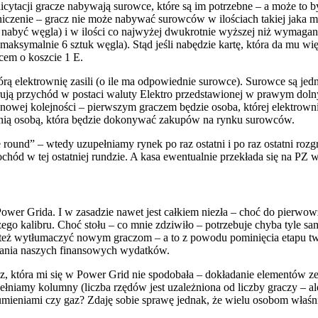
icytacji gracze nabywają surowce, które są im potrzebne – a może to by
aniczenie – gracz nie może nabywać surowców w ilościach takiej jaka 
e nabyć węgla) i w ilości co najwyżej dwukrotnie wyższej niż wymagana
aksymalnie 6 sztuk węgla). Stąd jeśli nabędzie kartę, która da mu wi
cem o koszcie 1 E.
órą elektrownię zasili (o ile ma odpowiednie surowce). Surowce są jed
rują przychód w postaci waluty Elektro przedstawionej w prawym doln
nowej kolejności – pierwszym graczem będzie osoba, której elektrowni
tatnią osobą, która będzie dokonywać zakupów na rynku surowców.
ound” – wtedy uzupełniamy rynek po raz ostatni i po raz ostatni rozg
ochód w tej ostatniej rundzie. A kasa ewentualnie przekłada się na PZ 
ower Grida. I w zasadzie nawet jest całkiem niezła – choć do pierwow
zego kalibru. Choć stołu – co mnie zdziwiło – potrzebuje chyba tyle s
st też wytłumaczyć nowym graczom – a to z powodu pominięcia etapu twor
owania naszych finansowych wydatków.
z, która mi się w Power Grid nie spodobała – dokładanie elementów ze
ełniamy kolumny (liczba rzędów jest uzależniona od liczby graczy – a
trumieniami czy gaz? Zdaję sobie sprawę jednak, że wielu osobom właśn