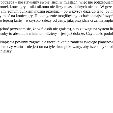
ie potrzeba – nie stawiamy swojej sieci w miastach, więc nie potrzebuj
arunek końca gry – nikt nikomu nie liczy miast, których nie ma. W grz
ym jednym punktem można przegrać – bo wszyscy dążą do tego, by mieć
my mieć na koniec gry. Hipotetycznie moglibyśmy jechać na najsłabszych
lepszą kartę – wszystko zależy od ceny, jaką przyjdzie ci za nią zap
 (choć przyznam się, że w 6 osób nie grałam), a to z uwagi na system l
by to absolutne minimum. Cztery – jest już dobrze. Czyli dość podob
apięcia powinni zagrać, ale raczej nikt nie zamieni swojego planszow
m czy warto – nie jest on na tyle skomplikowany, aby trzeba było robi
niejszy.