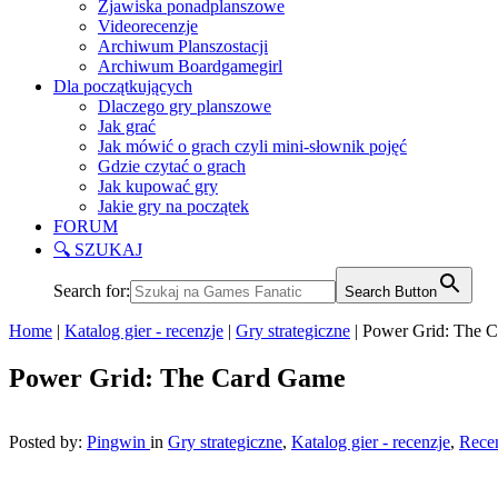
Zjawiska ponadplanszowe
Videorecenzje
Archiwum Planszostacji
Archiwum Boardgamegirl
Dla początkujących
Dlaczego gry planszowe
Jak grać
Jak mówić o grach czyli mini-słownik pojęć
Gdzie czytać o grach
Jak kupować gry
Jakie gry na początek
FORUM
🔍 SZUKAJ
Search for:
Search Button
Home
|
Katalog gier - recenzje
|
Gry strategiczne
|
Power Grid: The 
Power Grid: The Card Game
Posted by:
Pingwin
in
Gry strategiczne
,
Katalog gier - recenzje
,
Rece