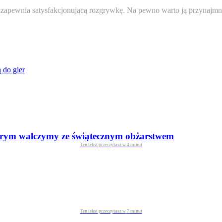
ż zapewnia satysfakcjonującą rozgrywkę. Na pewno warto ją przynajmn
 do gier
tórym walczymy ze świątecznym obżarstwem
Ten tekst przeczytasz w
4
minut
Ten tekst przeczytasz w
7
minut