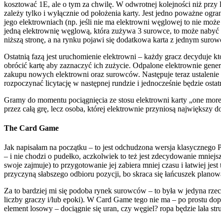
kosztować 1E, ale o tym za chwilę. W odwrotnej kolejności niż przy l
zależy tylko i wyłącznie od położenia karty. Jest jedno poważne ogr
jego elektrowniach (np. jeśli nie ma elektrowni węglowej to nie moż
jedną elektrownię węglową, która zużywa 3 surowce, to może nabyć m
niższą stronę, a na rynku pojawi się dodatkowa karta z jednym surow
Ostatnią fazą jest uruchomienie elektrowni – każdy gracz decyduje kt
obrócić kartę aby zaznaczyć ich zużycie. Odpalone elektrownie gene
zakupu nowych elektrowni oraz surowców. Następuje teraz ustalenie 
rozpoczynać licytację w następnej rundzie i jednocześnie będzie os
Gramy do momentu pociągnięcia ze stosu elektrowni karty „one more r
przez całą grę, lecz osoba, której elektrownie przyniosą największy d
The Card Game
Jak napisałam na początku – to jest odchudzona wersja klasycznego P
– i nie chodzi o pudełko, aczkolwiek to też jest zdecydowanie mniejs
swoje zajmuje) to przygotowanie jej zabiera mniej czasu i łatwiej je
przyczyną słabszego odbioru pozycji, bo skraca się łańcuszek plan
Za to bardziej mi się podoba rynek surowców – to była w jedyna rzec
liczby graczy i/lub epoki). W Card Game tego nie ma – po prostu dop
element losowy – dociągnie się uran, czy węgiel? ropa będzie lała s