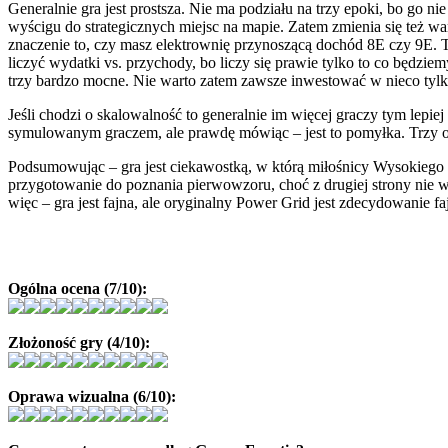
Generalnie gra jest prostsza. Nie ma podziału na trzy epoki, bo go n
wyścigu do strategicznych miejsc na mapie. Zatem zmienia się też w
znaczenie to, czy masz elektrownię przynoszącą dochód 8E czy 9E. T
liczyć wydatki vs. przychody, bo liczy się prawie tylko to co będzie
trzy bardzo mocne. Nie warto zatem zawsze inwestować w nieco tylko 
Jeśli chodzi o skalowalność to generalnie im więcej graczy tym lepiej
symulowanym graczem, ale prawdę mówiąc – jest to pomyłka. Trzy oso
Podsumowując – gra jest ciekawostką, w którą miłośnicy Wysokiego N
przygotowanie do poznania pierwowzoru, choć z drugiej strony nie wie
więc – gra jest fajna, ale oryginalny Power Grid jest zdecydowanie faj
Ogólna ocena (7/10):
Złożoność gry (4/10):
Oprawa wizualna (6/10):