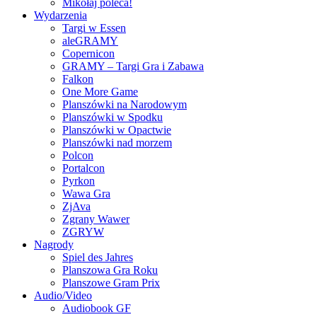
Mikołaj poleca!
Wydarzenia
Targi w Essen
aleGRAMY
Copernicon
GRAMY – Targi Gra i Zabawa
Falkon
One More Game
Planszówki na Narodowym
Planszówki w Spodku
Planszówki w Opactwie
Planszówki nad morzem
Polcon
Portalcon
Pyrkon
Wawa Gra
ZjAva
Zgrany Wawer
ZGRYW
Nagrody
Spiel des Jahres
Planszowa Gra Roku
Planszowe Gram Prix
Audio/Video
Audiobook GF