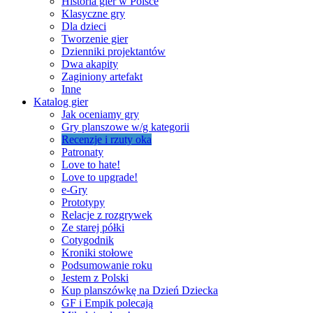
Historia gier w Polsce
Klasyczne gry
Dla dzieci
Tworzenie gier
Dzienniki projektantów
Dwa akapity
Zaginiony artefakt
Inne
Katalog gier
Jak oceniamy gry
Gry planszowe w/g kategorii
Recenzje i rzuty oka
Patronaty
Love to hate!
Love to upgrade!
e-Gry
Prototypy
Relacje z rozgrywek
Ze starej półki
Cotygodnik
Kroniki stołowe
Podsumowanie roku
Jestem z Polski
Kup planszówkę na Dzień Dziecka
GF i Empik polecają