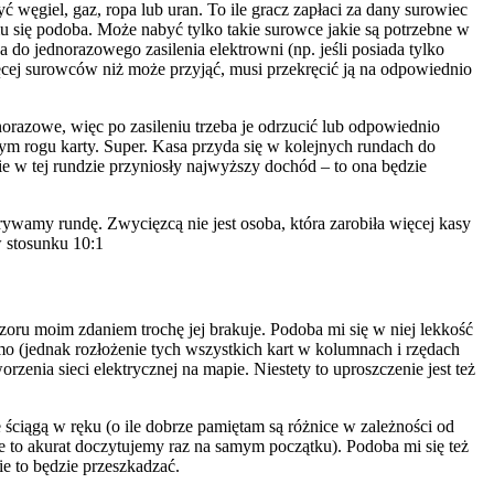
ć węgiel, gaz, ropa lub uran. To ile gracz zapłaci za dany surowiec
mu się podoba. Może nabyć tylko takie surowce jakie są potrzebne w
 do jednorazowego zasilenia elektrowni (np. jeśli posiada tylko
ęcej surowców niż może przyjąć, musi przekręcić ją na odpowiednio
norazowe, więc po zasileniu trzeba je odrzucić lub odpowiednio
ym rogu karty. Super. Kasa przyda się w kolejnych rundach do
e w tej rundzie przyniosły najwyższy dochód – to ona będzie
rywamy rundę. Zwycięzcą nie jest osoba, która zarobiła więcej kasy
w stosunku 10:1
zoru moim zdaniem trochę jej brakuje. Podoba mi się w niej lekkość
amo (jednak rozłożenie tych wszystkich kart w kolumnach i rzędach
zenia sieci elektrycznej na mapie. Niestety to uproszczenie jest też
 ściągą w ręku (o ile dobrze pamiętam są różnice w zależności od
le to akurat doczytujemy raz na samym początku). Podoba mi się też
ie to będzie przeszkadzać.