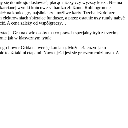
emy się do nikogo dostawiać, płacąc niższy czy wyższy koszt. Nie ma
e karcianej wyniki końcowe są bardzo zbliżone. Robi ogromne
 na koniec gry najsilniejsze możliwe karty. Trzeba też dobrze
 elektrowniach zbierając fundusze, a przez ostatnie trzy rundy nabyć
łacić. A cena zależy od współgraczy…
icytacji. Gra na dwie osoby ma co prawda specjalny tryb z trzecim,
nie jak w klasycznym tytule.
ego Power Grida na wersję karcianą. Może też służyć jako
ć to aż takimi etapami. Nawet jeśli jest się graczem rodzinnym. A