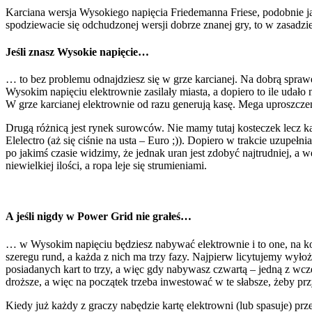
Karciana wersja Wysokiego napięcia Friedemanna Friese, podobnie jak 
spodziewacie się odchudzonej wersji dobrze znanej gry, to w zasadz
Jeśli znasz Wysokie napięcie…
… to bez problemu odnajdziesz się w grze karcianej. Na dobrą spr
Wysokim napięciu elektrownie zasilały miasta, a dopiero to ile udało
W grze karcianej elektrownie od razu generują kasę. Mega uproszcze
Drugą różnicą jest rynek surowców. Nie mamy tutaj kosteczek lecz k
Elelectro (aż się ciśnie na usta – Euro ;)). Dopiero w trakcie uzupe
po jakimś czasie widzimy, że jednak uran jest zdobyć najtrudniej, a 
niewielkiej ilości, a ropa leje się strumieniami.
A jeśli nigdy w Power Grid nie grałeś…
… w Wysokim napięciu będziesz nabywać elektrownie i to one, na koni
szeregu rund, a każda z nich ma trzy fazy. Najpierw licytujemy wyłoż
posiadanych kart to trzy, a więc gdy nabywasz czwartą – jedną z wcześ
droższe, a więc na początek trzeba inwestować w te słabsze, żeby 
Kiedy już każdy z graczy nabędzie kartę elektrowni (lub spasuje) 