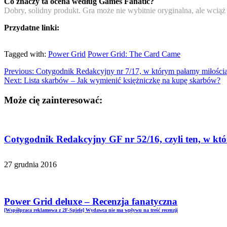
Co znaczy ta ocena według Games Fanatic?
Dobry, solidny produkt. Gra może nie wybitnie oryginalna, ale wcią
Przydatne linki:
Tagged with:
Power Grid
Power Grid: The Card Came
Previous:
Cotygodnik Redakcyjny nr 7/17, w którym pałamy miłością
Next:
Lista skarbów – Jak wymienić księżniczkę na kupę skarbów?
Może cię zainteresować:
Cotygodnik Redakcyjny GF nr 52/16, czyli ten, w k
27 grudnia 2016
Power Grid deluxe – Recenzja fanatyczna
[Współpraca reklamowa z 2F-Spiele] Wydawca nie ma wpływu na treść recenzji