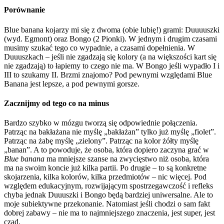
Porównanie
Blue banana kojarzy mi się z dwoma (obie lubię!) grami: Duuuuszki
(wyd. Egmont) oraz Bongo (2 Pionki). W jednym i drugim czasami
musimy szukać tego co wypadnie, a czasami dopełnienia. W
Duuuszkach – jeśli nie zgadzają się kolory (a na większości kart się
nie zgadzają) to łapiemy to czego nie ma. W Bongo jeśli wypadło I i
III to szukamy II. Brzmi znajomo? Pod pewnymi względami Blue
Banana jest lepsze, a pod pewnymi gorsze.
Zacznijmy od tego co na minus
Bardzo szybko w mózgu tworzą się odpowiednie połączenia.
Patrząc na bakłażana nie myślę „bakłażan” tylko już myślę „fiolet”.
Patrząc na żabę myślę „zielony”. Patrząc na kolor żółty myślę
„banan”. A to powoduje, że osoba, która dopiero zaczyna grać w
Blue banana
ma mniejsze szanse na zwycięstwo niż osoba, która
ma na swoim koncie już kilka partii. Po drugie – to są konkretne
skojarzenia, kilka kolorów, kilka przedmiotów – nic więcej. Pod
względem edukacyjnym, rozwijającym spostrzegawczość i refleks
chyba jednak Duuuszki i Bongo będą bardziej uniwersalne. Ale to
moje subiektywne przekonanie. Natomiast jeśli chodzi o sam fakt
dobrej zabawy – nie ma to najmniejszego znaczenia, jest super, jest
czad.