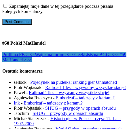
Zapamiętaj moje dane w tej przeglądarce podczas pisania
kolejnych komentarzy.
#58 Polski MatHandel
Profil na FB >>>
Wątek na forum >>>
GeekLists na BGG >>>
#59
MatHandel >>>
Ostatnie komentarze
sellock
-
Pojedynek na pudełka: ranking gier Unmatched
Piotr Wojtasiak
-
Railroad Tiles – wzywamy wszystkie stacje!
Paweł
-
Railroad Tiles – wzywamy wszystkie stacje!
Agnieszka Rzeczyca
-
Emberleaf – tańczący z kartami?
Ink
-
Emberleaf – tańczący z kartami?
Piotr Wojtasiak
-
SHUG – przygody w oparach absurdu
Jaochim
-
SHUG – przygody w oparach absurdu
Michał Stajszczak
-
Historia gier w Polsce – część 11. Lata
1997-2000
Agnieszka Rzeczyca
-
World Order – symulator rozgrywek