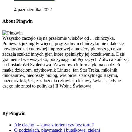
4 października 2022
About Pingwin
Wszystko zaczęło się na przełomie wieków od ... chińczyka.
Ponieważ już nigdy więcej, przy żadnym chińczyku nie udało się
powtórzyć tej cudownej imprezowej atmosfery pierwszego razu
zaczęła szukać innych gier, które spełniłyby jej oczekiwania. Dziś
gra niemal we wszystko, poczynając od Pędzących Żółwi a kończąc
na Posiadłości Szaleństwa. Zawodowo informatyk, na co dzień
matka dzieciom, użytkownik Linuxa, fan Star Treka, miłośnik
dinozaurów, niedoszły biolog, wielbiciel starożytnego Rzymu,
pożeracz książek, z założenia człowiek ciekawy świata - jedyne
czego nie znosi to polityka i II Wojna Światowa.
By Pingwin
Ale ciacho! – kawa z tortem czy bez tortu?
O podziałach, playmatach i butelkowej zieleni