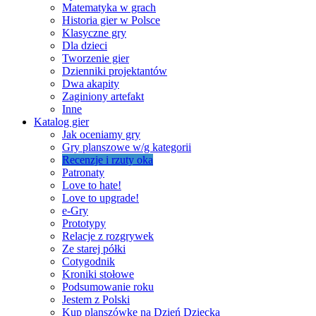
Matematyka w grach
Historia gier w Polsce
Klasyczne gry
Dla dzieci
Tworzenie gier
Dzienniki projektantów
Dwa akapity
Zaginiony artefakt
Inne
Katalog gier
Jak oceniamy gry
Gry planszowe w/g kategorii
Recenzje i rzuty oka
Patronaty
Love to hate!
Love to upgrade!
e-Gry
Prototypy
Relacje z rozgrywek
Ze starej półki
Cotygodnik
Kroniki stołowe
Podsumowanie roku
Jestem z Polski
Kup planszówkę na Dzień Dziecka