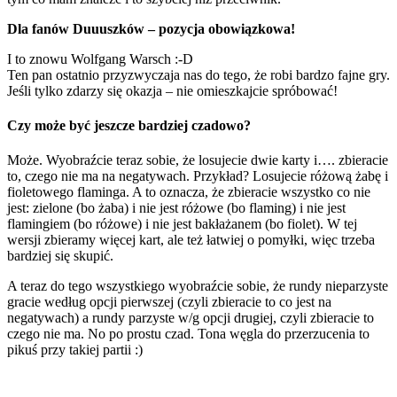
Dla fanów Duuuszków – pozycja obowiązkowa!
I to znowu Wolfgang Warsch :-D
Ten pan ostatnio przyzwyczaja nas do tego, że robi bardzo fajne gry.
Jeśli tylko zdarzy się okazja – nie omieszkajcie spróbować!
Czy może być jeszcze bardziej czadowo?
Może. Wyobraźcie teraz sobie, że losujecie dwie karty i…. zbieracie
to, czego nie ma na negatywach. Przykład? Losujecie różową żabę i
fioletowego flaminga. A to oznacza, że zbieracie wszystko co nie
jest: zielone (bo żaba) i nie jest różowe (bo flaming) i nie jest
flamingiem (bo różowe) i nie jest bakłażanem (bo fiolet). W tej
wersji zbieramy więcej kart, ale też łatwiej o pomyłki, więc trzeba
bardziej się skupić.
A teraz do tego wszystkiego wyobraźcie sobie, że rundy nieparzyste
gracie według opcji pierwszej (czyli zbieracie to co jest na
negatywach) a rundy parzyste w/g opcji drugiej, czyli zbieracie to
czego nie ma. No po prostu czad. Tona węgla do przerzucenia to
pikuś przy takiej partii :)