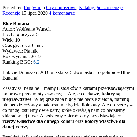
Posted by:
Pingwin
in
Gry imprezowe
,
Katalog gier - recenzje
,
Recenzje
15 lipca 2020
4 komentarze
Blue Banana
Autor: Wolfgang Warsch
Liczba graczy: 2-5
Wiek: 10+
Czas gry: ok 20 min.
Wydawca: Piatnik
Rok wydania: 2019
Ranking BGG:
6.2
Lubicie Duuuszki? A Duuuszki za 5 dwunasta? To polubicie Blue
Banana!
Zasady są banalne – mamy 8 stosików z kartami przedstawiającymi
kolorowe przedmioty / zwierzęta. Ale, co ciekawe,
kolory są
nieprawdziwe
. W tej grze żaba nigdy nie będzie zielona, flaming
nie będzie różowy a bakłażan nie będzie fioletowy. Ale do rzeczy –
co rundę losujemy dwie karty, które określają nam co będziemy
zbierać w tej turze. A będziemy zbierać karty przedstawiające
rzeczy właściwe dla danego
koloru
oraz
kolory właściwe dla
danej rzeczy
.