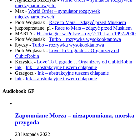
międzynarodowych!
Max
-
World Order – symulator rozgrywek
międzynarodowych!
Piotr Wojtasiak
-
Race to Mars – zdążyć przed Muskiem
juzposprzatane_pl
-
Race to Mars – zdążyć przed Muskiem
MARTA
-
Historia gier w Polsce – część 11. Lata 1997-2000
Piotr Wojtasiak
-
Turbo – rozrywka wysokooktanowa
lbyczy
-
Turbo – rozrywka wysokooktanowa
Piotr Wojtasiak
-
Love To Upgrade… Organizery od
CubicRobin
Krzysiek
-
Love To Upgrade… Organizery od CubicRobin
Ink
-
Ink – abstrakcyjne tuszem chlapanie
Grzegorz
-
Ink – abstrakcyjne tuszem chlapanie
Ink
-
Ink – abstrakcyjne tuszem chlapanie
Audiobook GF
Zapomniane Morza – niezapomniana, morska
przygoda
23 listopada 2022