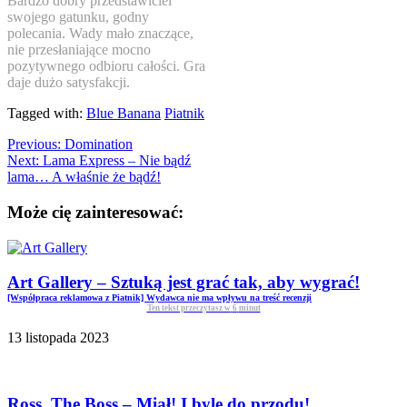
Bardzo dobry przedstawiciel
swojego gatunku, godny
polecania. Wady mało znaczące,
nie przesłaniające mocno
pozytywnego odbioru całości. Gra
daje dużo satysfakcji.
Tagged with:
Blue Banana
Piatnik
Previous:
Domination
Next:
Lama Express – Nie bądź
lama… A właśnie że bądź!
Może cię zainteresować:
Art Gallery – Sztuką jest grać tak, aby wygrać!
[Współpraca reklamowa z Piatnik] Wydawca nie ma wpływu na treść recenzji
Ten tekst przeczytasz w
6
minut
13 listopada 2023
Ross, The Boss – Miał! I byle do przodu!