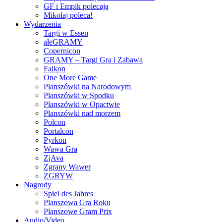
GF i Empik polecają
Mikołaj poleca!
Wydarzenia
Targi w Essen
aleGRAMY
Copernicon
GRAMY – Targi Gra i Zabawa
Falkon
One More Game
Planszówki na Narodowym
Planszówki w Spodku
Planszówki w Opactwie
Planszówki nad morzem
Polcon
Portalcon
Pyrkon
Wawa Gra
ZjAva
Zgrany Wawer
ZGRYW
Nagrody
Spiel des Jahres
Planszowa Gra Roku
Planszowe Gram Prix
Audio/Video