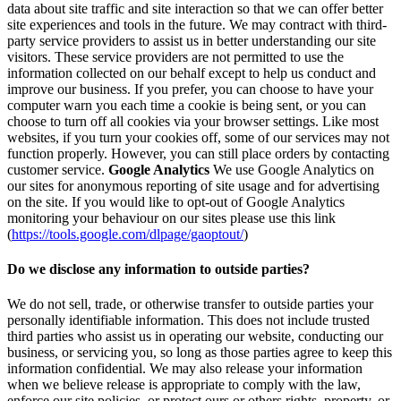
data about site traffic and site interaction so that we can offer better
site experiences and tools in the future. We may contract with third-
party service providers to assist us in better understanding our site
visitors. These service providers are not permitted to use the
information collected on our behalf except to help us conduct and
improve our business. If you prefer, you can choose to have your
computer warn you each time a cookie is being sent, or you can
choose to turn off all cookies via your browser settings. Like most
websites, if you turn your cookies off, some of our services may not
function properly. However, you can still place orders by contacting
customer service.
Google Analytics
We use Google Analytics on
our sites for anonymous reporting of site usage and for advertising
on the site. If you would like to opt-out of Google Analytics
monitoring your behaviour on our sites please use this link
(
https://tools.google.com/dlpage/gaoptout/
)
Do we disclose any information to outside parties?
We do not sell, trade, or otherwise transfer to outside parties your
personally identifiable information. This does not include trusted
third parties who assist us in operating our website, conducting our
business, or servicing you, so long as those parties agree to keep this
information confidential. We may also release your information
when we believe release is appropriate to comply with the law,
enforce our site policies, or protect ours or others rights, property, or