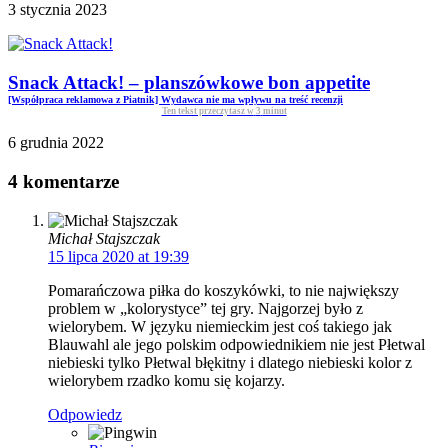
3 stycznia 2023
Snack Attack! – planszówkowe bon appetite
[Współpraca reklamowa z Piatnik] Wydawca nie ma wpływu na treść recenzji
Ten tekst przeczytasz w
3
minut
6 grudnia 2022
4 komentarze
Michał Stajszczak
15 lipca 2020 at 19:39
Pomarańczowa piłka do koszykówki, to nie największy
problem w „kolorystyce” tej gry. Najgorzej było z
wielorybem. W języku niemieckim jest coś takiego jak
Blauwahl ale jego polskim odpowiednikiem nie jest Płetwal
niebieski tylko Płetwal błękitny i dlatego niebieski kolor z
wielorybem rzadko komu się kojarzy.
Odpowiedz