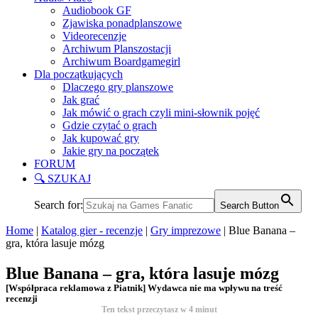
Audiobook GF
Zjawiska ponadplanszowe
Videorecenzje
Archiwum Planszostacji
Archiwum Boardgamegirl
Dla początkujących
Dlaczego gry planszowe
Jak grać
Jak mówić o grach czyli mini-słownik pojęć
Gdzie czytać o grach
Jak kupować gry
Jakie gry na początek
FORUM
🔍 SZUKAJ
Search for:
Search Button
Home
|
Katalog gier - recenzje
|
Gry imprezowe
|
Blue Banana –
gra, która lasuje mózg
Blue Banana – gra, która lasuje mózg
[Współpraca reklamowa z Piatnik] Wydawca nie ma wpływu na treść
recenzji
Ten tekst przeczytasz w
4
minut