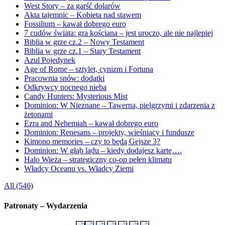
West Story – za garść dolarów
Akta tajemnic – Kobieta nad stawem
Fossilium – kawał dobrego euro
7 cudów świata: gra kościana – jest uroczo, ale nie najlepiej
Biblia w grze cz.2 – Nowy Testament
Biblia w grze cz.1 – Stary Testament
Azul Pojedynek
Age of Rome – sztylet, cynizm i Fortuna
Pracownia snów: dodatki
Odkrywcy nocnego nieba
Candy Hunters: Mysterious Mist
Dominion: W Nieznane – Tawerna, pielgrzymi i zdarzenia z
żetonami
Ezra and Nehemiah – kawał dobrego euro
Dominion: Renesans – projekty, wieśniacy i fundusze
Kimono memories – czy to będą Gejsze 3?
Dominion: W głąb lądu – kiedy dodajesz kartę….
Halo Wieża – strategiczny co-op pełen klimatu
Władcy Oceanu vs. Władcy Ziemi
All (546)
Patronaty – Wydarzenia