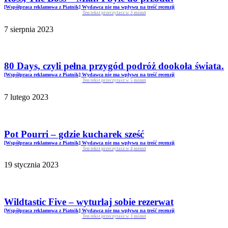
[Współpraca reklamowa z Piatnik] Wydawca nie ma wpływu na treść recenzji
Ten tekst przeczytasz w
3
minut
7 sierpnia 2023
80 Days, czyli pełna przygód podróż dookoła świata.
[Współpraca reklamowa z Piatnik] Wydawca nie ma wpływu na treść recenzji
Ten tekst przeczytasz w
5
minut
7 lutego 2023
Pot Pourri – gdzie kucharek sześć
[Współpraca reklamowa z Piatnik] Wydawca nie ma wpływu na treść recenzji
Ten tekst przeczytasz w
4
minut
19 stycznia 2023
Wildtastic Five – wyturlaj sobie rezerwat
[Współpraca reklamowa z Piatnik] Wydawca nie ma wpływu na treść recenzji
Ten tekst przeczytasz w
3
minut