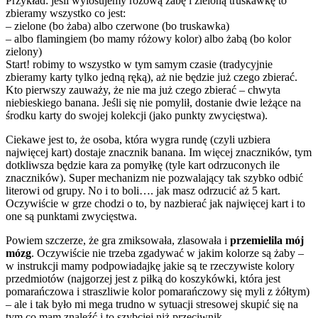
Przykład: jeśli wylosujemy różową żabę i zieloną truskawkę to
zbieramy wszystko co jest:
– zielone (bo żaba) albo czerwone (bo truskawka)
– albo flamingiem (bo mamy różowy kolor) albo żabą (bo kolor
zielony)
Start! robimy to wszystko w tym samym czasie (tradycyjnie
zbieramy karty tylko jedną ręką), aż nie będzie już czego zbierać.
Kto pierwszy zauważy, że nie ma już czego zbierać – chwyta
niebieskiego banana. Jeśli się nie pomylił, dostanie dwie leżące na
środku karty do swojej kolekcji (jako punkty zwycięstwa).
Ciekawe jest to, że osoba, która wygra rundę (czyli uzbiera
najwięcej kart) dostaje znacznik banana. Im więcej znaczników, tym
dotkliwsza będzie kara za pomyłkę (tyle kart odrzuconych ile
znaczników). Super mechanizm nie pozwalający tak szybko odbić
literowi od grupy. No i to boli…. jak masz odrzucić aż 5 kart.
Oczywiście w grze chodzi o to, by nazbierać jak najwięcej kart i to
one są punktami zwycięstwa.
Powiem szczerze, że gra zmiksowała, zlasowała i
przemielila mój
mózg
. Oczywiście nie trzeba zgadywać w jakim kolorze są żaby –
w instrukcji mamy podpowiadajkę jakie są te rzeczywiste kolory
przedmiotów (najgorzej jest z piłką do koszykówki, która jest
pomarańczowa i straszliwie kolor pomarańczowy się myli z żółtym)
– ale i tak było mi mega trudno w sytuacji stresowej skupić się na
tym co mam znaleźć i to szybciej niż przeciwnik.