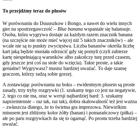
To przejdźmy teraz do plusów
W porównaniu do Duuuszkow i Bongo, a nawet do wielu innych
gier na spostrzegawczość –
Blue banana
wspaniale się balansuje.
Osoba, która wygrywa dostaje za każdym razem znacznik banana
(na szczęście nie może mieć więcej niż 5 takich znaczników) – ale
wcale nie są to punkty zwycięstwa. Liczba bananów określa liczbę
kart jaką będzie musiała odrzucić gdy się pomyli (czyli zabierze
kartę niespełniającą warunków albo zakończy turę przed czasem,
gdy jeszcze jest coś na stole do wzięcia). Takie proste, a takie
genialne! Wygrywasz? musisz bardziej uważać. To daje szansę
graczom, którzy radzą sobie gorzej.
A zostawiając porównania na boku – ewidentnym plusem są proste
zasady, trzy tryby rozgrywki (1. szukamy tego co jest na negatywie,
2. tego co nie ma, oraz w wersji najbardziej hard: 3. szukamy
naprzemiennie – raz tak, raz tak), dobra skalowalność też jest ważna
– zwłaszcza dlatego, że to świetna gra imprezowa. Niewielkim
minusem jest zbliżony kolor żółty (banan) i pomarańczowy (piłka) –
ale po paru rozgrywkach da się to ogarnąć. Po prostu trzeba bardziej
uważać.