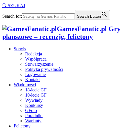
🔍 SZUKAJ
Search for:
Search Button
GamesFanatic.pl Gry
planszowe – recenzje, felietony
Serwis
Redakcja
Współpraca
Stowarzyszenie
Polityka prywatności
Logowanie
Kontakt
Wiadomości
18-lecie GF
10-lecie GF
Wywiady
Konkursy
GFoto
Poradniki
Warianty
Felietony