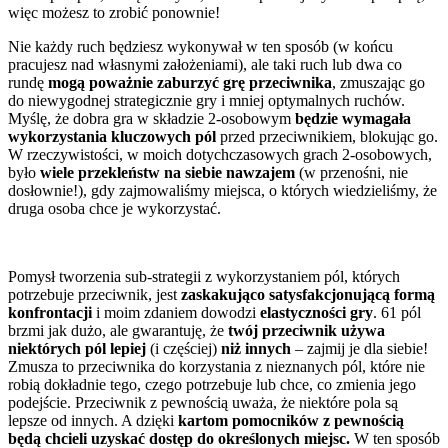
więc możesz to zrobić ponownie!
Nie każdy ruch będziesz wykonywał w ten sposób (w końcu
pracujesz nad własnymi założeniami), ale taki ruch lub dwa co
rundę
mogą poważnie zaburzyć grę przeciwnika
, zmuszając go
do niewygodnej strategicznie gry i mniej optymalnych ruchów.
Myślę, że dobra gra w składzie 2-osobowym
będzie wymagała
wykorzystania kluczowych pól
przed przeciwnikiem, blokując go.
W rzeczywistości, w moich dotychczasowych grach 2-osobowych,
było
wiele przekleństw na siebie nawzajem
(w przenośni, nie
dosłownie!), gdy zajmowaliśmy miejsca, o których wiedzieliśmy, że
druga osoba chce je wykorzystać.
Pomysł tworzenia sub-strategii z wykorzystaniem pól, których
potrzebuje przeciwnik, jest
zaskakująco satysfakcjonującą formą
konfrontacji
i moim zdaniem dowodzi
elastyczności gry
. 61 pól
brzmi jak dużo, ale gwarantuję, że
twój przeciwnik używa
niektórych pól lepiej
(i częściej)
niż innych
– zajmij je dla siebie!
Zmusza to przeciwnika do korzystania z nieznanych pól, które nie
robią dokładnie tego, czego potrzebuje lub chce, co zmienia jego
podejście. Przeciwnik z pewnością uważa, że niektóre pola są
lepsze od innych. A dzięki
kartom pomocników z pewnością
będą chcieli uzyskać dostęp do określonych miejsc.
W ten sposób