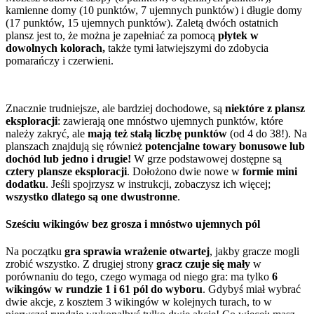
kamienne domy (10 punktów, 7 ujemnych punktów) i długie domy
(17 punktów, 15 ujemnych punktów). Zaletą dwóch ostatnich
plansz jest to, że można je zapełniać za pomocą
płytek w
dowolnych kolorach,
także tymi łatwiejszymi do zdobycia
pomarańczy i czerwieni.
Znacznie trudniejsze, ale bardziej dochodowe, są
niektóre z plansz
eksploracji
: zawierają one mnóstwo ujemnych punktów, które
należy zakryć, ale
mają też stałą liczbę punktów
(od 4 do 38!). Na
planszach znajdują się również
potencjalne towary bonusowe lub
dochód lub jedno i drugie!
W grze podstawowej dostępne są
cztery plansze eksploracji
. Dołożono dwie nowe w
formie mini
dodatku
. Jeśli spojrzysz w instrukcji, zobaczysz ich więcej;
wszystko dlatego są one dwustronne
.
Sześciu wikingów bez grosza i mnóstwo ujemnych pól
Na początku
gra sprawia wrażenie otwartej
, jakby gracze mogli
zrobić wszystko. Z drugiej strony
gracz czuje się mały
w
porównaniu do tego, czego wymaga od niego gra: ma tylko
6
wikingów w rundzie 1 i 61 pól do wyboru
. Gdybyś miał wybrać
dwie akcje, z kosztem 3 wikingów w kolejnych turach, to w