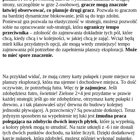
strony, szczególnie w grze 2-osobowej,
gracze mogą znacznie
łatwiej obserwować, co planuje drugi gracz
. Pozwala to graczom
na bardziej dynamiczne blokowanie, jeśli są do tego zdolni.
Ponieważ gra pozwala na elastyczność w strategii, możesz pozwolić
sobie na opracowanie sub-strategii, która
ograniczy tempo
przeciwnika
– zdolność do zajmowania dokładnie tych pól, które
chcą, kiedy chcą i w kolejności, w jakiej chcą je zająć. Wciąż będą
mieli kilka przydatnych opcji, ale mogą wtedy zmniejszyć tempo
zajmowania pól potrzebne do zapełnienia planszy eksploracji.
Może
to mieć spore znaczenie.
Na przykład widać, że mają cztery karty pułapek i puste miejsce na
planszy eksploracji, która ma ujemne i dochodowe miejsca. To dość
oczywiste, że potrzebują futra. Więc ty
je zajmujesz
. Jeśli
zdobędziesz futro, świetnie! Zielone 2×4 jest przydatne w prawie
każdej strategii; jeśli go nie zdobędziesz, otrzymasz kartę pułapki i
drewno, a i tak planowałeś użyć drewna do budowy kolejnej
jednostki pływającej. A przeciwnicy? Są poważnie dotknięci. Teraz
jedynym sposobem na wypełnienie tej luki jest
żmudna praca
polegająca na zdobyciu dwóch innych płytek
, które ją wypełnią,
a kolory płytek mogą to utrudnić. Na razie utknęli z -6 i nie dostali
tych dwóch punktów dochodu, na które liczyli. Dzięki dodatkowej
karcie pułapek, którą zdobyłeś, możesz później wykonać pułapkę,