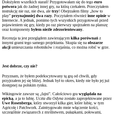
Dołożyłem wszelkich starań! Przygotowałam się do tego
euro
potwora
jak do żadnej innej gry, na którą czekałem. Przeczytałem
instrukcję nie raz, nie dwa, ale
trzy
! Obejrzałem filmy „how to
play”
przynajmniej dwa razy
. Poczytałem również
inne opinie
w
Internecie. A jednak, pomimo tych wszystkich przygotowań przed
pojawieniem się gry, kiedy po raz pierwszy spojrzałem na planszę
oraz komponenty
byłem nieźle zdezorientowany
.
Recenzja ta jest przeglądem zawierającym
kilka porównań
z
innymi grami tego samego projektanta. Skupia się na
obszarze
akcji
umieszczania robotników i rozjaśnia, co można robić w grze.
Jest dobrze, czy nie?
Przyznam, że byłem podekscytowany tą grą od chwili, gdy
przyjrzałem jej się bliżej. Jednak był to okres, kiedy nie było jej już
dostępnej na polskim rynku.
Wikingowie zawsze są „fajni”. Całościowo gra
wyglądała na
epicką
, a ja to lubię.
Uczta dla Odyna
zostało zaprojektowane przez
Uwe Rosenberga
, który stworzył kilka gier, które lubię, w tym
Agricolę i Patchwork. Zaintrygowało mnie włączenie kości,
szczególnie związanych z myślistwem, pułapkami, połowami,