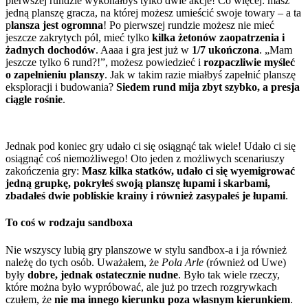
pierwszej rundzie wykonałbyś tylko dwie akcje! Co więcej: masz
jedną planszę gracza, na której możesz umieścić swoje towary – a ta
p
lansza jest ogromna
! Po pierwszej rundzie możesz nie mieć
jeszcze zakrytych pól, mieć tylko
kilka żetonów zaopatrzenia i
żadnych dochodów
. Aaaa i gra jest już w
1/7 ukończona
. „Mam
jeszcze tylko 6 rund?!”, możesz powiedzieć i
rozpaczliwie myśleć
o zapełnieniu planszy
. Jak w takim razie miałbyś zapełnić planszę
eksploracji i budowania?
Siedem rund mija zbyt szybko, a presja
ciągle rośnie
.
Jednak pod koniec gry udało ci się osiągnąć tak wiele! Udało ci się
osiągnąć coś niemożliwego! Oto jeden z możliwych scenariuszy
zakończenia gry:
Masz kilka statków, udało ci się wyemigrować
jedną grupkę, pokryłeś swoją planszę łupami i skarbami,
zbadałeś dwie pobliskie krainy i również zasypałeś je łupami
.
To coś w rodzaju sandboxa
Nie wszyscy lubią gry planszowe w stylu sandbox-a i ja również
należę do tych osób. Uważałem, że
Pola Arle
(również od Uwe)
były
dobre, jednak ostatecznie nudne
. Było tak wiele rzeczy,
które można było wypróbować, ale już po trzech rozgrywkach
czułem, że
nie ma innego kierunku poza własnym kierunkiem
.