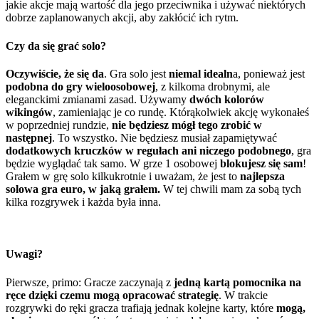
jakie akcje mają wartość dla jego przeciwnika i używać niektórych
dobrze zaplanowanych akcji, aby zakłócić ich rytm.
Czy da się grać solo?
Oczywiście, że się da
. Gra solo jest
niemal idealn
a, ponieważ jest
podobna do gry wieloosobowej
, z kilkoma drobnymi, ale
eleganckimi zmianami zasad. Używamy
dwóch kolorów
wikingów
, zamieniając je co rundę. Którąkolwiek akcję wykonałeś
w poprzedniej rundzie,
nie będziesz mógł tego zrobić w
następnej
. To wszystko. Nie będziesz musiał zapamiętywać
dodatkowych kruczków w regułach ani niczego podobnego
, gra
będzie wyglądać tak samo. W grze 1 osobowej
blokujesz się sam
!
Grałem w grę solo kilkukrotnie i uważam, że jest to
najlepsza
solowa gra euro, w jaką grałem.
W tej chwili mam za sobą tych
kilka rozgrywek i każda była inna.
Uwagi?
Pierwsze, primo: Gracze zaczynają z
jedną kartą pomocnika na
ręce dzięki czemu mogą opracować strategię
. W trakcie
rozgrywki do ręki gracza trafiają jednak kolejne karty, które
mogą,