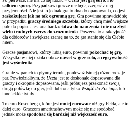
Po pierwsze, nie ma co się łudzić –
Uczta
jest grą euro, i to
całkiem sporą
. Przypadkowi gracze nie będą czerpać z niej
przyjemności. Nie jest to jednak gra trudna do opanowania, co jest
zaskakujące jak na tak ogromną grę
. Gra powinna sprawdzić się
w przypadku
graczy średniego szczebla,
którzy chcą mieć większe
pole do popisu. Jest ona bardzo
łatwa do nauczenia i nie ma zbyt
wielu trudnych rzeczy do zrozumienia
. Poszerza to atrakcyjność
dla odbiorców i zwiększa szansę na to, że gra stanie się dla Ciebie
hitem.
Gracze pasjansowi, którzy lubią euro, powinni
pokochać tę grę
.
Wszystko w niej działa dobrze
nawet w grze solo, a regrywalność
jest wyśmienita
.
Granie w parach to płynny termin, ponieważ istnieją różne rodzaje
par. Powiedziałbym, że
Uczta
jest to doskonale dopasowana dla
graczy i okropnie dopasowana, jeśli próbujesz przekonać swoją
drugą połówkę do gier, jeśli lubi ona tylko
Wsiąść do Pociągu
, lub
inne lekkie tytuły.
To euro Rosenberga, które jest
mniej eurowate
niż gry Felda, ale to
dalej euro. Graczom ameritrashowym może się nie spodobać,
jednak może
spodobać się bardziej niż większość euro
.