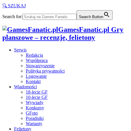
🔍 SZUKAJ
Search for:
Search Button
GamesFanatic.pl Gry
planszowe – recenzje, felietony
Serwis
Redakcja
Współpraca
Stowarzyszenie
Polityka prywatności
Logowanie
Kontakt
Wiadomości
18-lecie GF
10-lecie GF
Wywiady
Konkursy
GFoto
Poradniki
Warianty
Felietony