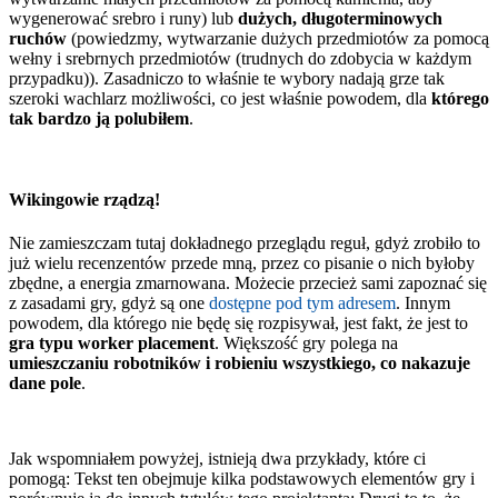
wygenerować srebro i runy) lub
dużych, długoterminowych
ruchów
(powiedzmy, wytwarzanie dużych przedmiotów za pomocą
wełny i srebrnych przedmiotów (trudnych do zdobycia w każdym
przypadku)). Zasadniczo to właśnie te wybory nadają grze tak
szeroki wachlarz możliwości, co jest właśnie powodem, dla
którego
tak bardzo ją polubiłem
.
Wikingowie rządzą!
Nie zamieszczam tutaj dokładnego przeglądu reguł, gdyż zrobiło to
już wielu recenzentów przede mną, przez co pisanie o nich byłoby
zbędne, a energia zmarnowana. Możecie przecież sami zapoznać się
z zasadami gry, gdyż są one
dostępne pod tym adresem
. Innym
powodem, dla którego nie będę się rozpisywał, jest fakt, że jest to
gra typu worker placement
. Większość gry polega na
umieszczaniu robotników i robieniu wszystkiego, co nakazuje
dane pole
.
Jak wspomniałem powyżej, istnieją dwa przykłady, które ci
pomogą: Tekst ten obejmuje kilka podstawowych elementów gry i