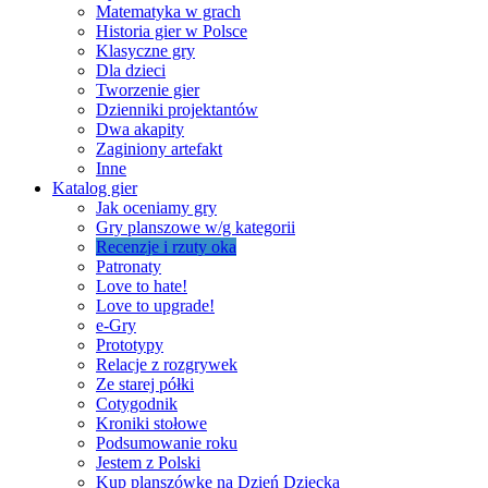
Matematyka w grach
Historia gier w Polsce
Klasyczne gry
Dla dzieci
Tworzenie gier
Dzienniki projektantów
Dwa akapity
Zaginiony artefakt
Inne
Katalog gier
Jak oceniamy gry
Gry planszowe w/g kategorii
Recenzje i rzuty oka
Patronaty
Love to hate!
Love to upgrade!
e-Gry
Prototypy
Relacje z rozgrywek
Ze starej półki
Cotygodnik
Kroniki stołowe
Podsumowanie roku
Jestem z Polski
Kup planszówkę na Dzień Dziecka