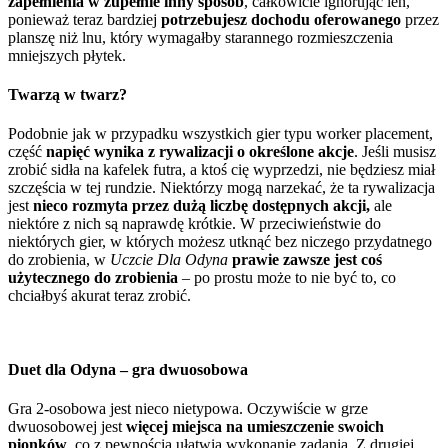
zapełnienia w zupełnie inny sposób
, całkowicie ignorując len,
ponieważ teraz bardziej
potrzebujesz dochodu oferowanego
przez
planszę niż lnu, który wymagałby starannego rozmieszczenia
mniejszych płytek.
Twarzą w twarz?
Podobnie jak w przypadku wszystkich gier typu worker placement,
część
napięć wynika z rywalizacji o określone akcje
. Jeśli musisz
zrobić sidła na kafelek futra, a ktoś cię wyprzedzi, nie będziesz miał
szczęścia w tej rundzie. Niektórzy mogą narzekać, że ta rywalizacja
jest
nieco rozmyta przez dużą liczbę dostępnych akcji,
ale
niektóre z nich są naprawdę krótkie. W przeciwieństwie do
niektórych gier, w których możesz utknąć bez niczego przydatnego
do zrobienia, w
Uczcie Dla Odyna
prawie zawsze jest coś
użytecznego do zrobienia
– po prostu może to nie być to, co
chciałbyś akurat teraz zrobić.
Duet dla Odyna – gra dwuosobowa
Gra 2-osobowa jest nieco nietypowa. Oczywiście w grze
dwuosobowej jest
więcej miejsca na umieszczenie swoich
pionków
, co z pewnością ułatwia wykonanie zadania. Z drugiej