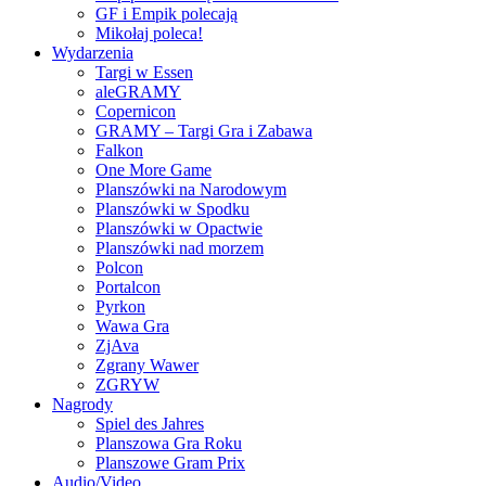
GF i Empik polecają
Mikołaj poleca!
Wydarzenia
Targi w Essen
aleGRAMY
Copernicon
GRAMY – Targi Gra i Zabawa
Falkon
One More Game
Planszówki na Narodowym
Planszówki w Spodku
Planszówki w Opactwie
Planszówki nad morzem
Polcon
Portalcon
Pyrkon
Wawa Gra
ZjAva
Zgrany Wawer
ZGRYW
Nagrody
Spiel des Jahres
Planszowa Gra Roku
Planszowe Gram Prix
Audio/Video