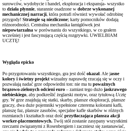
surowców, wydobycie i handel, eksploracja i ekspansja- wszystko
to
działa płynnie
, starannie osadzone w
dobrze wykonanej
mechanicznej narracji
, która potrafi również wywołać odrobinę
przygody!
Strategie są niezliczone
; karty pomocników dodają
różnorodności. Centralna mechanika łamigłówek jest
niepowtarzalna
w porównaniu do wszystkiego, w co grałem
wcześniej i jest fascynującą częścią rozgrywki. UWIELBIAM
UCZTĘ!
Wygląda epicko
Po przygotowaniu wszystkiego, gra jest dość
okazał
. Ale j
asne
kolory i świetny projekt
wizualny naprawdę rzucają się w oczy i
pozwalają nadać grze odpowiedni ton: nie ma tu
poważnych
brązowo-zielonych odcieni euro
– zamiast tego dużo
jaskrawego
niebieskiego
, aby podkreślić żeglarski motyw, oraz tytułową
Ucztę
gry. W grze znajdują się statki, skarby, plansze eksploracji, plansze
graczy, dwa duże pojemniki wypełnione czterema kolorami kafli,
planszę faz, plansze zasobów, specjalne kafle skarbów w różnych
rozmiarach i kształtach oraz dość
przytłaczająca plansza akcji
worker-placementowych.
Twój stół zostanie zasypany wszystkimi
rzeczami związanymi z Rosenbergiem i zaczniesz się zastanawiać,