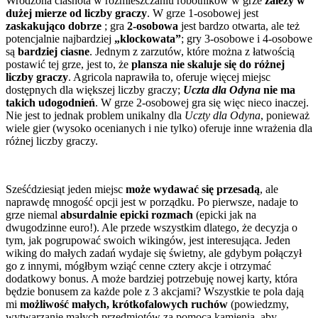
Wrodzona ciasnota w rozmieszczaniu robotników w grze
zależy w
dużej mierze od liczby graczy
. W grze 1-osobowej jest
zaskakująco dobrze
; gra
2-osobowa
jest bardzo otwarta, ale też
potencjalnie najbardziej
„klockowata”
; gry 3-osobowe i 4-osobowe
są
bardziej ciasne
. Jednym z zarzutów, które można z łatwością
postawić tej grze, jest to, że
plansza nie skaluje się do różnej
liczby graczy
. Agricola naprawiła to, oferuje więcej miejsc
dostępnych dla większej liczby graczy;
Uczta dla Odyna
nie ma
takich udogodnień
. W grze 2-osobowej gra się więc nieco inaczej.
Nie jest to jednak problem unikalny dla
Uczty dla Odyna
, ponieważ
wiele gier (wysoko ocenianych i nie tylko) oferuje inne wrażenia dla
różnej liczby graczy.
Sześćdziesiąt jeden miejsc
może wydawać się przesadą
, ale
naprawdę mnogość opcji jest w porządku. Po pierwsze, nadaje to
grze niemal
absurdalnie epicki rozmach
(epicki jak na
dwugodzinne euro!). Ale przede wszystkim dlatego, że decyzja o
tym, jak pogrupować swoich wikingów, jest interesująca. Jeden
wiking do małych zadań wydaje się świetny, ale gdybym połączył
go z innymi, mógłbym wziąć cenne cztery akcje i otrzymać
dodatkowy bonus. A może bardziej potrzebuję nowej karty, która
będzie bonusem za każde pole z 3 akcjami? Wszystkie te pola dają
mi
możliwość małych, krótkofalowych ruchów
(powiedzmy,
wytwarzanie małych przedmiotów za pomocą kamienia, aby