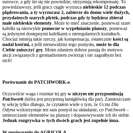
surowce, a gdy im się nie powiedzie, otrzymują rekompensatę. To
powiedziawszy, jeśli gracz ciągle wyrzuca
niebieskie 12 podczas
plądrowania, a ty wyrzucasz 2, zabierze do domu wiele dużych,
przydatnych szarych płytek, podczas gdy ty będziesz zbierał
małe niebieskie elementy
. Może to mieć znaczenie, ponieważ szare
kafelki są niezwykle
pomocne w wypełnianiu planszy
, ponieważ
są jedynymi dostępnymi kafelkami o nieregularnych kształtach.
Chociaż istnieją takie rzeczy, jak kompensacja, ostatecznie
kości są
nadal kośćmi,
a jeśli nienawidzisz tego pomysłu,
może to dla
Ciebie zniszczyć grę
. Moim zdaniem dobrze pasują do motywu
akcji związanych z gromadzeniem zwierząt i nie zagrałbym bez
nich!
Porównanie do PATCHWORK-a
Oczywiście waga i rozmiar tej gry
w niczym nie przypominają
Patchwork
(która jest przyjemną łamigłówką dla par). Zamieszczam
tę sekcję tylko dlatego, że czytałem wiele o tym, że
Uczta Dla
Odyna
wykorzystuje ten sam pomysł na układanie, co
Patchwork
–
umieszczanie elementów na planszy i dopasowywanie ich do siebie.
Jednak rozgrywka w tych dwóch grach jest zupełnie inna.
W porównaniu do AGRICOLA