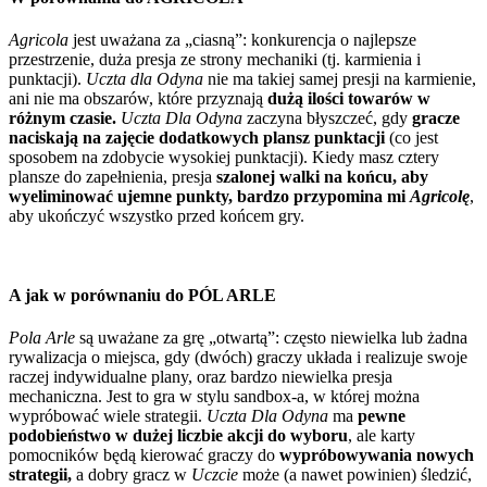
Agricola
jest uważana za „ciasną”: konkurencja o najlepsze
przestrzenie, duża presja ze strony mechaniki (tj. karmienia i
punktacji).
Uczta dla Odyna
nie ma takiej samej presji na karmienie,
ani nie ma obszarów, które przyznają
dużą ilości towarów w
różnym czasie.
Uczta Dla Odyna
zaczyna błyszczeć, gdy
gracze
naciskają na zajęcie dodatkowych plansz punktacji
(co jest
sposobem na zdobycie wysokiej punktacji). Kiedy masz cztery
plansze do zapełnienia, presja
szalonej walki na końcu, aby
wyeliminować ujemne punkty, bardzo przypomina mi
Agricolę
,
aby ukończyć wszystko przed końcem gry.
A jak w porównaniu do PÓL ARLE
Pola Arle
są uważane za grę „otwartą”: często niewielka lub żadna
rywalizacja o miejsca, gdy (dwóch) graczy układa i realizuje swoje
raczej indywidualne plany, oraz bardzo niewielka presja
mechaniczna. Jest to gra w stylu sandbox-a, w której można
wypróbować wiele strategii.
Uczta Dla Odyna
ma
pewne
podobieństwo w dużej liczbie akcji do wyboru
, ale karty
pomocników będą kierować graczy do
wypróbowywania nowych
strategii,
a dobry gracz w
Uczcie
może (a nawet powinien) śledzić,