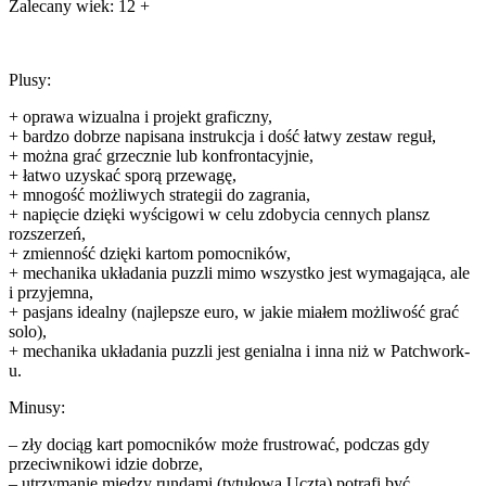
Zalecany wiek: 12 +
Plusy:
+ oprawa wizualna i projekt graficzny,
+ bardzo dobrze napisana instrukcja i dość łatwy zestaw reguł,
+ można grać grzecznie lub konfrontacyjnie,
+ łatwo uzyskać sporą przewagę,
+ mnogość możliwych strategii do zagrania,
+ napięcie dzięki wyścigowi w celu zdobycia cennych plansz
rozszerzeń,
+ zmienność dzięki kartom pomocników,
+ mechanika układania puzzli mimo wszystko jest wymagająca, ale
i przyjemna,
+ pasjans idealny (najlepsze euro, w jakie miałem możliwość grać
solo),
+ mechanika układania puzzli jest genialna i inna niż w Patchwork-
u.
Minusy:
– zły dociąg kart pomocników może frustrować, podczas gdy
przeciwnikowi idzie dobrze,
– utrzymanie między rundami (tytułowa Uczta) potrafi być