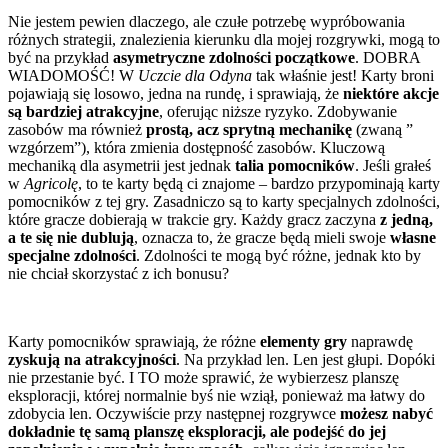
Nie jestem pewien dlaczego, ale czułe potrzebę wypróbowania
różnych strategii, znalezienia kierunku dla mojej rozgrywki, mogą to
być na przykład
asymetryczne zdolności początkowe
. DOBRA
WIADOMOŚĆ! W
Uczcie dla Odyna
tak właśnie jest! Karty broni
pojawiają się losowo, jedna na rundę, i sprawiają, że
niektóre akcje
są bardziej atrakcyjne
, oferując niższe ryzyko. Zdobywanie
zasobów ma również
prostą, acz sprytną mechanikę
(zwaną ”
wzgórzem”), która zmienia dostępność zasobów. Kluczową
mechaniką dla asymetrii jest jednak
talia pomocników
. Jeśli grałeś
w
Agricolę
, to te karty będą ci znajome – bardzo przypominają karty
pomocników z tej gry. Zasadniczo są to karty specjalnych zdolności,
które gracze dobierają w trakcie gry. Każdy gracz zaczyna
z jedną,
a te się nie dublują
, oznacza to, że gracze będą mieli swoje
własne
specjalne zdolności
. Zdolności te mogą być różne, jednak kto by
nie chciał skorzystać z ich bonusu?
Karty pomocników sprawiają, że różne
elementy gry
naprawdę
zyskują na atrakcyjności
. Na przykład len. Len jest głupi. Dopóki
nie przestanie być. I TO może sprawić, że wybierzesz planszę
eksploracji, której normalnie byś nie wziął, ponieważ ma łatwy do
zdobycia len. Oczywiście przy następnej rozgrywce
możesz nabyć
dokładnie tę samą planszę eksploracji, ale podejść do jej