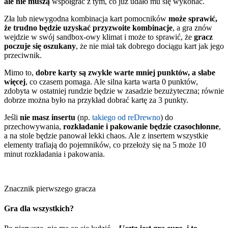
ale nie muszą
współgrać z tym, co już udało mu się wykonać.
Zła lub niewygodna kombinacja kart pomocników
może sprawić,
że trudno będzie uzyskać przyzwoite kombinacje
, a gra znów
wejdzie w swój sandbox-owy klimat i może to sprawić, że
gracz
poczuje się oszukany
, że nie miał tak dobrego dociągu kart jak jego
przeciwnik.
Mimo to,
dobre karty są zwykle warte mniej punktów, a słabe
więcej
, co czasem pomaga. Ale silna karta warta 0 punktów,
zdobyta w ostatniej rundzie będzie w zasadzie bezużyteczna; równie
dobrze można było na przykład dobrać kartę za 3 punkty.
Jeśli
nie masz insertu
(np.
takiego od reDrewno
) do
przechowywania,
rozkładanie i pakowanie będzie czasochłonne
,
a na stole będzie panował lekki chaos. Ale z insertem wszystkie
elementy trafiają do pojemników, co przełoży się na 5 może 10
minut rozkładania i pakowania.
Znacznik pierwszego gracza
Gra dla wszystkich?