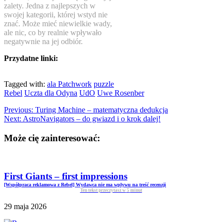
zalety. Jedna z najlepszych w
swojej kategorii, której wstyd nie
znać. Może mieć niewielkie wady,
ale nic, co by realnie wpływało
negatywnie na jej odbiór.
Przydatne linki:
Tagged with:
ala Patchwork
puzzle
Rebel
Uczta dla Odyna
UdO
Uwe Rosenber
Previous:
Turing Machine – matematyczna dedukcja
Next:
AstroNavigators – do gwiazd i o krok dalej!
Może cię zainteresować:
First Giants – first impressions
[Współpraca reklamowa z Rebel] Wydawca nie ma wpływu na treść recenzji
Ten tekst przeczytasz w
5
minut
29 maja 2026