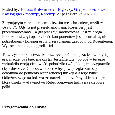
Posted by:
Tomasz Kulse
in
Gry dla graczy
,
Gry jednoosobowe
,
Katalog gier - recenzje
,
Recenzje
27 października 2023
0
Z irytującym chrząknięciem i ciężkim westchnieniem, myślisz:
Uczta dla Odyna
jest przereklamowana. Rosenberg jest
przereklamowany. Ta gra jest zbyt sandboxowa. Jest za droga.
Pudełko jest zbyt opasłe. Ilość komponentów jest absurdalna; nie
potrzebujemy kolejnej gry z przerabianiem zasobów od Rosenberga.
Wynocha z mojego ogródka itd.
To wszystko kłamstwa. Musisz być choć trochę zaciekawiony tą
grą, inaczej byś tego nie czytał. Jesteście tutaj, bo coś w tej grze
wzbudziło twoją ciekawość, pobudziło twój głód gier, przyprawiło
cię o dreszcze. Chcesz wiedzieć więcej, więc zgłaszam się na
ochotnika do pełnienia recenzenckiej funkcji dla tego tytułu.
Odłóżmy więc na bok wasze narzekania i rzućmy okiem na grę,
która dzięki wydawnictwu Rebel ponownie trafiła na sklepowe
półki.
Przygotowania do Odyna