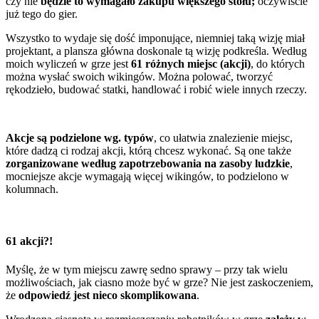
czy nie
będzie to wymagało zakupu większego stołu;
oczywiście
już tego do gier.
Wszystko to wydaje się dość imponujące, niemniej taką wizję miał
projektant, a plansza główna doskonale tą wizję podkreśla. Według
moich wyliczeń w grze jest
61 różnych miejsc (akcji)
, do których
można wysłać swoich wikingów. Można polować, tworzyć
rękodzieło, budować statki, handlować i robić wiele innych rzeczy.
Akcje są podzielone wg. typów
, co ułatwia znalezienie miejsc,
które dadzą ci rodzaj akcji, którą chcesz wykonać. Są one także
zorganizowane według zapotrzebowania na zasoby ludzkie
,
mocniejsze akcje wymagają więcej wikingów, to podzielono w
kolumnach.
61 akcji?!
Myślę, że w tym miejscu zawrę sedno sprawy – przy tak wielu
możliwościach, jak ciasno może być w grze? Nie jest zaskoczeniem,
że
odpowiedź jest nieco skomplikowana
.