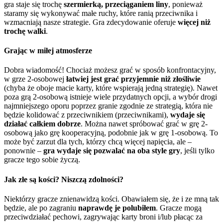
gra staje się trochę
szermierką, przeciąganiem liny
, ponieważ
staramy się wykonywać małe ruchy, które ranią przeciwnika i
wzmacniają nasze strategie. Gra zdecydowanie oferuje
więcej niż
trochę walki
.
Grając w miłej atmosferze
Dobra wiadomość! Chociaż możesz grać w sposób konfrontacyjny,
w grze 2-osobowej
łatwiej jest grać przyjemnie niż złośliwie
(chyba że oboje macie karty, które wspierają jedną strategię). Nawet
poza grą 2-osobową istnieje wiele przydatnych opcji, a wybór drogi
najmniejszego oporu poprzez granie zgodnie ze strategią, która nie
będzie kolidować z przeciwnikiem (przeciwnikami),
wydaje się
działać całkiem dobrze
. Można nawet spróbować grać w grę 2-
osobową jako grę kooperacyjną, podobnie jak w grę 1-osobową. To
może być zarzut dla tych, którzy chcą więcej napięcia, ale –
ponownie –
gra wydaje się pozwalać na oba style gry
, jeśli tylko
gracze tego sobie życzą.
Jak złe są kości? Niszczą zdolności?
Niektórzy gracze znienawidzą kości. Obawiałem się, że i ze mną tak
będzie, ale po zagraniu
naprawdę je polubiłem
. Gracze mogą
przeciwdziałać pechowi, zagrywając karty broni i/lub płacąc za