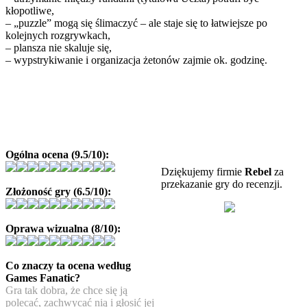
kłopotliwe,
– „puzzle” mogą się ślimaczyć – ale staje się to łatwiejsze po
kolejnych rozgrywkach,
– plansza nie skaluje się,
– wypstrykiwanie i organizacja żetonów zajmie ok. godzinę.
Ogólna ocena (9.5/10):
Dziękujemy firmie
Rebel
za
przekazanie gry do recenzji.
Złożoność gry (6.5/10):
Oprawa wizualna (8/10):
Co znaczy ta ocena według
Games Fanatic?
Gra tak dobra, że chce się ją
polecać, zachwycać nią i głosić jej