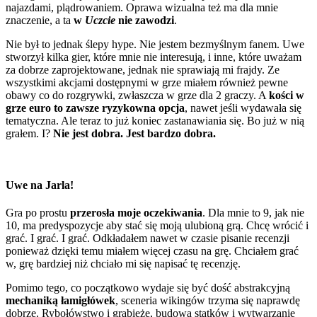
najazdami, plądrowaniem. Oprawa wizualna też ma dla mnie
znaczenie, a ta
w
Uczcie
nie zawodzi
.
Nie był to jednak ślepy hype. Nie jestem bezmyślnym fanem. Uwe
stworzył kilka gier, które mnie nie interesują, i inne, które uważam
za dobrze zaprojektowane, jednak nie sprawiają mi frajdy. Ze
wszystkimi akcjami dostępnymi w grze miałem również pewne
obawy co do rozgrywki, zwłaszcza w grze dla 2 graczy. A
kości w
grze euro to zawsze ryzykowna opcja
, nawet jeśli wydawała się
tematyczna. Ale teraz to już koniec zastanawiania się. Bo już w nią
grałem. I?
Nie jest dobra. Jest bardzo dobra.
Uwe na Jarla!
Gra po prostu
przerosła moje oczekiwania
. Dla mnie to 9, jak nie
10, ma predyspozycje aby stać się moją ulubioną grą. Chcę wrócić i
grać. I grać. I grać. Odkładałem nawet w czasie pisanie recenzji
ponieważ dzięki temu miałem więcej czasu na grę. Chciałem grać
w, grę bardziej niż chciało mi się napisać tę recenzję.
Pomimo tego, co początkowo wydaje się być dość abstrakcyjną
mechaniką łamigłówek
, sceneria wikingów trzyma się naprawdę
dobrze. Rybołówstwo i grabieże, budowa statków i wytwarzanie