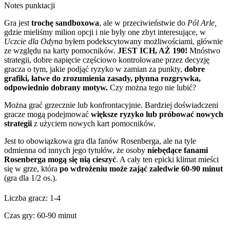
Notes punktacji
Gra jest
trochę sandboxowa
, ale w przeciwieństwie do
Pól Arle,
gdzie mieliśmy milion opcji i nie były one zbyt interesujące, w
Uczcie dla Odyna
byłem podekscytowany możliwościami, głównie
ze względu na karty pomocników.
JEST ICH, AŻ 190!
Mnóstwo
strategii, dobre napięcie częściowo kontrolowane przez decyzję
gracza o tym, jakie podjąć ryzyko w zamian za punkty,
dobre
grafiki, łatwe do zrozumienia zasady, płynna rozgrywka,
odpowiednio dobrany motyw.
Czy można tego nie lubić?
Można grać grzecznie lub konfrontacyjnie. Bardziej doświadczeni
gracze mogą podejmować
większe ryzyko lub próbować nowych
strategii
z użyciem nowych kart pomocników.
Jest to obowiązkowa gra dla fanów Rosenberga, ale na tyle
odmienna od innych jego tytułów, że osoby
niebędące fanami
Rosenberga mogą się nią cieszyć
. A cały ten epicki klimat mieści
się w grze, która
po wdrożeniu może zająć zaledwie 60-90 minut
(gra dla 1/2 os.).
Liczba gracz: 1-4
Czas gry: 60-90 minut