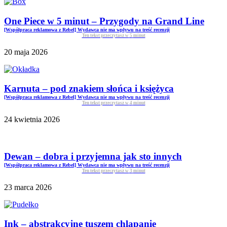
One Piece w 5 minut – Przygody na Grand Line
[Współpraca reklamowa z Rebel] Wydawca nie ma wpływu na treść recenzji
Ten tekst przeczytasz w
5
minut
20 maja 2026
Karnuta – pod znakiem słońca i księżyca
[Współpraca reklamowa z Rebel] Wydawca nie ma wpływu na treść recenzji
Ten tekst przeczytasz w
4
minut
24 kwietnia 2026
Dewan – dobra i przyjemna jak sto innych
[Współpraca reklamowa z Rebel] Wydawca nie ma wpływu na treść recenzji
Ten tekst przeczytasz w
3
minut
23 marca 2026
Ink – abstrakcyjne tuszem chlapanie