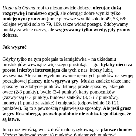
Uczta dla Odyna
robi to niesamowicie dobrze,
oferując dużą
rozgrywkę i mnóstwo opcji
, ale oferując dobre wyniki t
ylko
umiejętnym graczom
(moje pierwsze wyniki solo to 49, 53, 68;
kolejne wyniki solo to 79, 109, także widać postęp). Zdobywamy
punkty za wiele rzeczy, ale
wygrywamy tylko wtedy, gdy gramy
dobrze
.
Jak wygrać
Gdyby tylko na tym polegała ta łamigłówka – na układaniu
prostokątów wewnątrz większego prostokąta – gra
byłaby nieco za
prosta i niezbyt interesująca
dla tych z nas, którzy lubią
wyzwania. Ale samo wyeliminowanie ujemnych punktów na swojej
początkowej planszy
nie wygrywa gry
. Musisz znaleźć także inne
sposoby na zdobycie punktów. Istnieją proste sposoby, takie jak
owce (2-3 punkty), bydło (3-4 punkty), karty pomocników
(zazwyczaj 0-3 punkty), budowa statków (3, 5 i 7 punktów),
monety (1 punkt za sztukę) i emigracja (odpowiednio 18 i 21
punktów). Są to z pewnością najłatwiejsze sposoby.
Ale jeśli grasz
w gry Rosenberga, prawdopodobnie nie robisz tego dlatego, że
są łatwe.
Inną możliwością, wciąż dość mało ryzykowną, są
plansze domów
.
Możesz budować szopy (8 punktów, 6 ujemnych punktów),