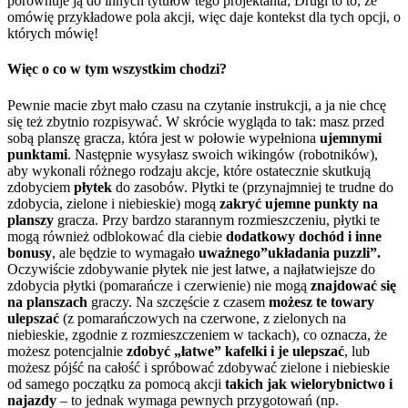
porównuje ją do innych tytułów tego projektanta; Drugi to to, że
omówię przykładowe pola akcji, więc daje kontekst dla tych opcji, o
których mówię!
Więc o co w tym wszystkim chodzi?
Pewnie macie zbyt mało czasu na czytanie instrukcji, a ja nie chcę
się też zbytnio rozpisywać. W skrócie wygląda to tak: masz przed
sobą planszę gracza, która jest w połowie wypełniona
ujemnymi
punktami
. Następnie wysyłasz swoich wikingów (robotników),
aby wykonali różnego rodzaju akcje, które ostatecznie skutkują
zdobyciem
płytek
do zasobów. Płytki te (przynajmniej te trudne do
zdobycia, zielone i niebieskie) mogą
zakryć ujemne punkty na
planszy
gracza. Przy bardzo starannym rozmieszczeniu, płytki te
mogą również odblokować dla ciebie
dodatkowy dochód i inne
bonusy
, ale będzie to wymagało
uważnego”układania puzzli”.
Oczywiście zdobywanie płytek nie jest łatwe, a najłatwiejsze do
zdobycia płytki (pomarańcze i czerwienie) nie mogą
znajdować się
na planszach
graczy. Na szczęście z czasem
możesz te towary
ulepszać
(z pomarańczowych na czerwone, z zielonych na
niebieskie, zgodnie z rozmieszczeniem w tackach), co oznacza, że
możesz potencjalnie
zdobyć „łatwe” kafelki i je ulepszać
, lub
możesz pójść na całość i spróbować zdobywać zielone i niebieskie
od samego początku za pomocą akcji
takich jak wielorybnictwo i
najazdy
– to jednak wymaga pewnych przygotowań (np.