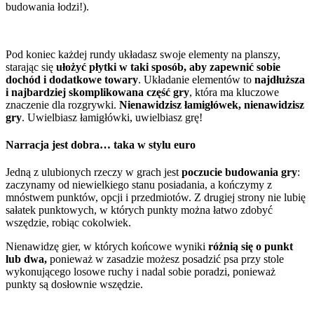
budowania łodzi!).
Pod koniec każdej rundy układasz swoje elementy na planszy,
starając się
ułożyć płytki w taki sposób, aby zapewnić sobie
dochód i dodatkowe towary
. Układanie elementów to
najdłuższa
i najbardziej skomplikowana część gry
, która ma kluczowe
znaczenie dla rozgrywki.
Nienawidzisz łamigłówek, nienawidzisz
gry
. Uwielbiasz łamigłówki, uwielbiasz grę!
Narracja jest dobra… taka w stylu euro
Jedną z ulubionych rzeczy w grach jest
poczucie budowania gry
:
zaczynamy od niewielkiego stanu posiadania, a kończymy z
mnóstwem punktów, opcji i przedmiotów. Z drugiej strony nie lubię
sałatek punktowych, w których punkty można łatwo zdobyć
wszędzie, robiąc cokolwiek.
Nienawidzę gier, w których końcowe wyniki
różnią się o punkt
lub
dwa,
ponieważ w zasadzie możesz posadzić psa przy stole
wykonującego losowe ruchy i nadal sobie poradzi, ponieważ
punkty są dosłownie wszędzie.