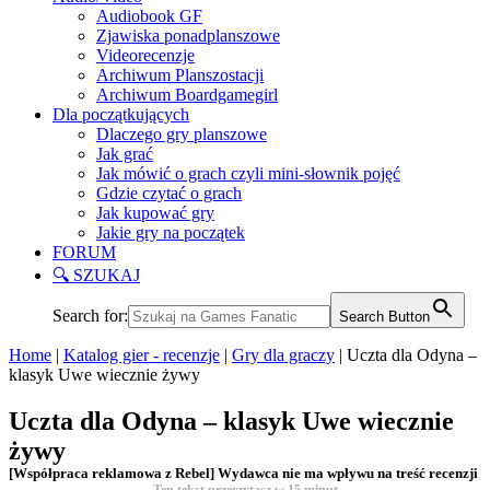
Audiobook GF
Zjawiska ponadplanszowe
Videorecenzje
Archiwum Planszostacji
Archiwum Boardgamegirl
Dla początkujących
Dlaczego gry planszowe
Jak grać
Jak mówić o grach czyli mini-słownik pojęć
Gdzie czytać o grach
Jak kupować gry
Jakie gry na początek
FORUM
🔍 SZUKAJ
Search for:
Search Button
Home
|
Katalog gier - recenzje
|
Gry dla graczy
|
Uczta dla Odyna –
klasyk Uwe wiecznie żywy
Uczta dla Odyna – klasyk Uwe wiecznie
żywy
[Współpraca reklamowa z Rebel] Wydawca nie ma wpływu na treść recenzji
Ten tekst przeczytasz w
15
minut