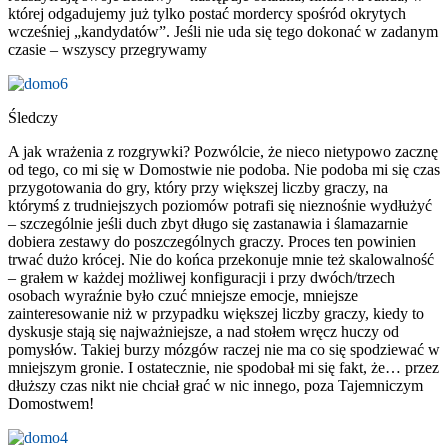
której odgadujemy już tylko postać mordercy spośród okrytych
wcześniej „kandydatów”. Jeśli nie uda się tego dokonać w zadanym
czasie – wszyscy przegrywamy
Śledczy
A jak wrażenia z rozgrywki? Pozwólcie, że nieco nietypowo zacznę
od tego, co mi się w Domostwie nie podoba. Nie podoba mi się czas
przygotowania do gry, który przy większej liczby graczy, na
którymś z trudniejszych poziomów potrafi się nieznośnie wydłużyć
– szczególnie jeśli duch zbyt długo się zastanawia i ślamazarnie
dobiera zestawy do poszczególnych graczy. Proces ten powinien
trwać dużo krócej. Nie do końca przekonuje mnie też skalowalność
– grałem w każdej możliwej konfiguracji i przy dwóch/trzech
osobach wyraźnie było czuć mniejsze emocje, mniejsze
zainteresowanie niż w przypadku większej liczby graczy, kiedy to
dyskusje stają się najważniejsze, a nad stołem wręcz huczy od
pomysłów. Takiej burzy mózgów raczej nie ma co się spodziewać w
mniejszym gronie. I ostatecznie, nie spodobał mi się fakt, że… przez
dłuższy czas nikt nie chciał grać w nic innego, poza Tajemniczym
Domostwem!