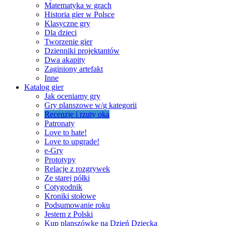
Matematyka w grach
Historia gier w Polsce
Klasyczne gry
Dla dzieci
Tworzenie gier
Dzienniki projektantów
Dwa akapity
Zaginiony artefakt
Inne
Katalog gier
Jak oceniamy gry
Gry planszowe w/g kategorii
Recenzje i rzuty oka
Patronaty
Love to hate!
Love to upgrade!
e-Gry
Prototypy
Relacje z rozgrywek
Ze starej półki
Cotygodnik
Kroniki stołowe
Podsumowanie roku
Jestem z Polski
Kup planszówkę na Dzień Dziecka