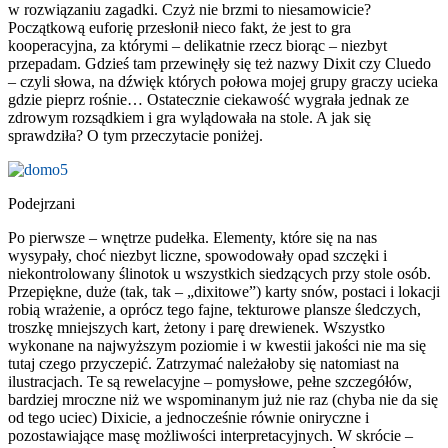
w rozwiązaniu zagadki. Czyż nie brzmi to niesamowicie?
Początkową euforię przesłonił nieco fakt, że jest to gra
kooperacyjna, za którymi – delikatnie rzecz biorąc – niezbyt
przepadam. Gdzieś tam przewinęły się też nazwy Dixit czy Cluedo
– czyli słowa, na dźwięk których połowa mojej grupy graczy ucieka
gdzie pieprz rośnie… Ostatecznie ciekawość wygrała jednak ze
zdrowym rozsądkiem i gra wylądowała na stole. A jak się
sprawdziła? O tym przeczytacie poniżej.
Podejrzani
Po pierwsze – wnętrze pudełka. Elementy, które się na nas
wysypały, choć niezbyt liczne, spowodowały opad szczęki i
niekontrolowany ślinotok u wszystkich siedzących przy stole osób.
Przepiękne, duże (tak, tak – „dixitowe”) karty snów, postaci i lokacji
robią wrażenie, a oprócz tego fajne, tekturowe plansze śledczych,
troszkę mniejszych kart, żetony i parę drewienek. Wszystko
wykonane na najwyższym poziomie i w kwestii jakości nie ma się
tutaj czego przyczepić. Zatrzymać należałoby się natomiast na
ilustracjach. Te są rewelacyjne – pomysłowe, pełne szczegółów,
bardziej mroczne niż we wspominanym już nie raz (chyba nie da się
od tego uciec) Dixicie, a jednocześnie równie oniryczne i
pozostawiające masę możliwości interpretacyjnych. W skrócie –