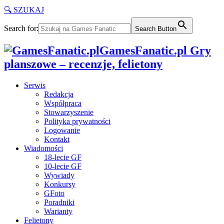
🔍 SZUKAJ
Search for:
Search Button
GamesFanatic.pl Gry
planszowe – recenzje, felietony
Serwis
Redakcja
Współpraca
Stowarzyszenie
Polityka prywatności
Logowanie
Kontakt
Wiadomości
18-lecie GF
10-lecie GF
Wywiady
Konkursy
GFoto
Poradniki
Warianty
Felietony