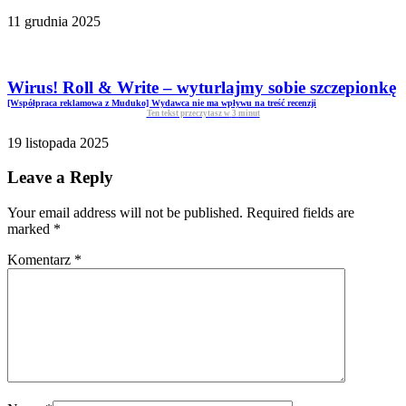
11 grudnia 2025
Wirus! Roll & Write – wyturlajmy sobie szczepionkę
[Współpraca reklamowa z Muduko] Wydawca nie ma wpływu na treść recenzji
Ten tekst przeczytasz w
3
minut
19 listopada 2025
Leave a Reply
Your email address will not be published. Required fields are
marked
*
Komentarz
*