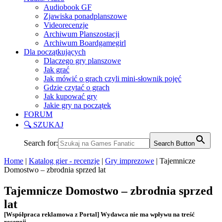
Audiobook GF
Zjawiska ponadplanszowe
Videorecenzje
Archiwum Planszostacji
Archiwum Boardgamegirl
Dla początkujących
Dlaczego gry planszowe
Jak grać
Jak mówić o grach czyli mini-słownik pojęć
Gdzie czytać o grach
Jak kupować gry
Jakie gry na początek
FORUM
🔍 SZUKAJ
Search for:
Search Button
Home
|
Katalog gier - recenzje
|
Gry imprezowe
|
Tajemnicze
Domostwo – zbrodnia sprzed lat
Tajemnicze Domostwo – zbrodnia sprzed
lat
[Współpraca reklamowa z Portal] Wydawca nie ma wpływu na treść
recenzji