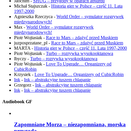
Jaochim
-
SHUG – przygody w oparach absurdu
Michał Stajszczak
-
Historia gier w Polsce – część 11. Lata
1997-2000
Agnieszka Rzeczyca
-
World Order – symulator rozgrywek
międzynarodowych!
Max
-
World Order – symulator rozgrywek
międzynarodowych!
Piotr Wojtasiak
-
Race to Mars – zdążyć przed Muskiem
juzposprzatane_pl
-
Race to Mars – zdążyć przed Muskiem
MARTA
-
Historia gier w Polsce – część 11. Lata 1997-2000
Piotr Wojtasiak
-
Turbo – rozrywka wysokooktanowa
lbyczy
-
Turbo – rozrywka wysokooktanowa
Piotr Wojtasiak
-
Love To Upgrade… Organizery od
CubicRobin
Krzysiek
-
Love To Upgrade… Organizery od CubicRobin
Ink
-
Ink – abstrakcyjne tuszem chlapanie
Grzegorz
-
Ink – abstrakcyjne tuszem chlapanie
Ink
-
Ink – abstrakcyjne tuszem chlapanie
Audiobook GF
Zapomniane Morza – niezapomniana, morska
przygoda