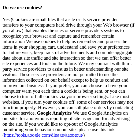
Do we use cookies?
Yes (Cookies are small files that a site or its service provider
transfers to your computers hard drive through your Web browser (if
you allow) that enables the sites or service providers systems to
recognize your browser and capture and remember certain
information We use cookies to help us remember and process the
items in your shopping cart, understand and save your preferences
for future visits, keep track of advertisements and compile aggregate
data about site traffic and site interaction so that we can offer better
site experiences and tools in the future. We may contract with third-
party service providers to assist us in better understanding our site
visitors. These service providers are not permitted to use the
information collected on our behalf except to help us conduct and
improve our business. If you prefer, you can choose to have your
computer warn you each time a cookie is being sent, or you can
choose to turn off all cookies via your browser settings. Like most
websites, if you turn your cookies off, some of our services may not
function properly. However, you can still place orders by contacting
customer service.
Google Analytics
We use Google Analytics on
our sites for anonymous reporting of site usage and for advertising
on the site. If you would like to opt-out of Google Analytics
monitoring your behaviour on our sites please use this link
(
https://tools.google.com/dlpage/gaoptout/
)