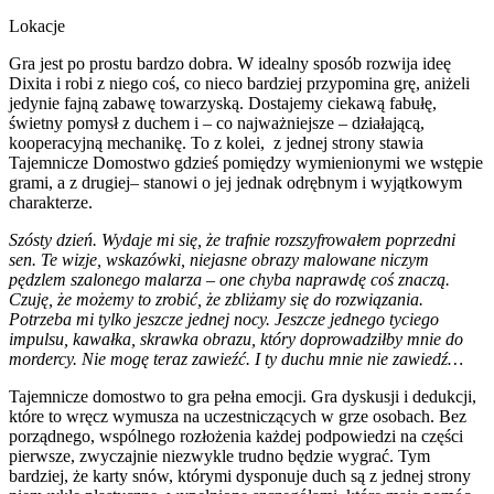
Lokacje
Gra jest po prostu bardzo dobra. W idealny sposób rozwija ideę
Dixita i robi z niego coś, co nieco bardziej przypomina grę, aniżeli
jedynie fajną zabawę towarzyską. Dostajemy ciekawą fabułę,
świetny pomysł z duchem i – co najważniejsze – działającą,
kooperacyjną mechanikę. To z kolei, z jednej strony stawia
Tajemnicze Domostwo gdzieś pomiędzy wymienionymi we wstępie
grami, a z drugiej– stanowi o jej jednak odrębnym i wyjątkowym
charakterze.
Szósty dzień. Wydaje mi się, że trafnie rozszyfrowałem poprzedni
sen. Te wizje, wskazówki, niejasne obrazy malowane niczym
pędzlem szalonego malarza – one chyba naprawdę coś znaczą.
Czuję, że możemy to zrobić, że zbliżamy się do rozwiązania.
Potrzeba mi tylko jeszcze jednej nocy. Jeszcze jednego tyciego
impulsu, kawałka, skrawka obrazu, który doprowadziłby mnie do
mordercy. Nie mogę teraz zawieźć. I ty duchu mnie nie zawiedź…
Tajemnicze domostwo to gra pełna emocji. Gra dyskusji i dedukcji,
które to wręcz wymusza na uczestniczących w grze osobach. Bez
porządnego, wspólnego rozłożenia każdej podpowiedzi na części
pierwsze, zwyczajnie niezwykle trudno będzie wygrać. Tym
bardziej, że karty snów, którymi dysponuje duch są z jednej strony