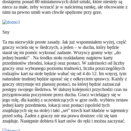
dostajemy ponad 80 miniaturowych dzieł sztuki, które niestety są
nieco za małe, żeby wrzucić je w naścienną ramkę, ale obcowanie z
nimi na pewno umili wam chwile spędzone przy grze.
Sny
Ta ma niezwykle proste zasady. Jak już wspomniałem wyżej, część
graczy wciela się w śledczych, a jeden – w ducha, który będzie
starał się im pomóc wykonać zadanie. Wszyscy gramy więc „do
jednej bramki” . Na środku stołu rozkładamy najpierw karty
przedmiotów zbrodni, lokacji oraz postaci. W zależności od liczby
graczy oraz wybranego poziomu trudności, liczba poszczególnych
rodzajów kart na stole będzie wahać się od 4 do 12. Im więcej, tym
naturalnie trudniej będzie uporać się z odkryciem sprawcy. Każdy z
graczy otrzymuje też planszę postaci, na której będzie zaznaczał
postępy swojego śledztwa. W dalszej kolejności przychodzi czas na
przygotowania poczynione przez ducha. Gracz wcielający się w
jego rolę, dla każdej z uczestniczących w grze osób, wybiera zestaw
jednej karty przedmiotu, lokacji oraz postaci (spośród tych
znajdujących się na stole) i taki „set” trzech kart kładzie w tajemnicy
przed sobą. Żaden z graczy nie ma prawa dostrzec cóż się tam
znajduje. Następnie dobiera 6 kart snów do ręki i można zaczynać.