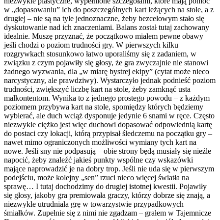
niezwykle plastyczne, wypełnione szczegółami, które mają pomóc
w „dopasowaniu” ich do poszczególnych kart leżących na stole, a z
drugiej – nie są na tyle jednoznaczne, żeby bezcelowym stało się
dyskutowanie nad ich znaczeniami. Balans został tutaj zachowany
idealnie. Muszę przyznać, że początkowo miałem pewne obawy
jeśli chodzi o poziom trudności gry. W pierwszych kilku
rozgrywkach stosunkowo łatwo uporaliśmy się z zadaniem, w
związku z czym pojawiły się głosy, że gra zwyczajnie nie stanowi
żadnego wyzwania, dla „w miarę bystrej ekipy” (cytat może nieco
narcystyczny, ale prawdziwy). Wystarczyło jednak podnieść poziom
trudności, zwiększyć liczbę kart na stole, żeby zamknąć usta
malkontentom. Wynika to z jednego prostego powodu – z każdym
poziomem przybywa kart na stole, spomiędzy których będziemy
wybierać, ale duch wciąż dysponuje jedynie 6 snami w ręce. Często
niezwykle ciężko jest więc duchowi dopasować odpowiednią kartę
do postaci czy lokacji, którą przypisał śledczemu na początku gry –
nawet mimo ograniczonych możliwości wymiany tych kart na
nowe. Jeśli sny nie podpasują – obie strony będą musiały się nieźle
napocić, żeby znaleźć jakieś punkty wspólne czy wskazówki
mające naprowadzić je na dobry trop. Jeśli nie uda się w pierwszym
podejściu, może kolejny „sen” rzuci nieco więcej światła na
sprawę… I tutaj dochodzimy do drugiej istotnej kwestii. Pojawiły
się głosy, jakoby gra premiowała graczy, którzy dobrze się znają, a
niezwykle utrudniała grę w towarzystwie przypadkowych
śmiałków. Zupełnie się z nimi nie zgadzam – grałem w Tajemnicze