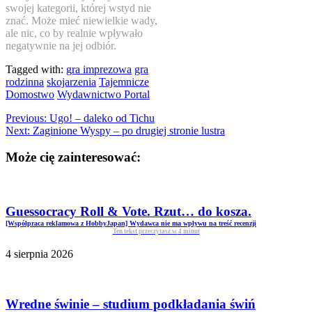
swojej kategorii, której wstyd nie
znać. Może mieć niewielkie wady,
ale nic, co by realnie wpływało
negatywnie na jej odbiór.
Tagged with:
gra imprezowa
gra
rodzinna
skojarzenia
Tajemnicze
Domostwo
Wydawnictwo Portal
Previous:
Ugo! – daleko od Tichu
Next:
Zaginione Wyspy – po drugiej stronie lustra
Może cię zainteresować:
Guessocracy Roll & Vote. Rzut… do kosza.
[Współpraca reklamowa z HobbyJapan] Wydawca nie ma wpływu na treść recenzji
Ten tekst przeczytasz w
4
minut
4 sierpnia 2026
Wredne świnie – studium podkładania świń