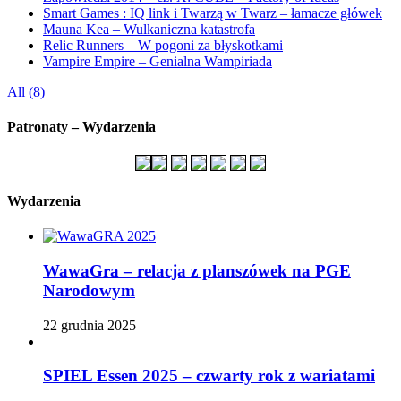
Smart Games : IQ link i Twarzą w Twarz – łamacze główek
Mauna Kea – Wulkaniczna katastrofa
Relic Runners – W pogoni za błyskotkami
Vampire Empire – Genialna Wampiriada
All (8)
Patronaty – Wydarzenia
Wydarzenia
WawaGra – relacja z planszówek na PGE
Narodowym
22 grudnia 2025
SPIEL Essen 2025 – czwarty rok z wariatami