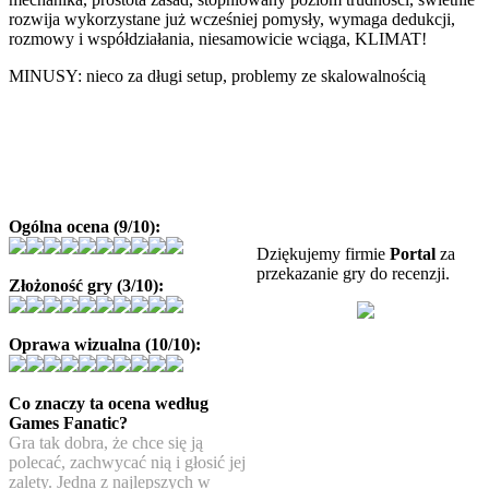
rozwija wykorzystane już wcześniej pomysły, wymaga dedukcji,
rozmowy i współdziałania, niesamowicie wciąga, KLIMAT!
MINUSY: nieco za długi setup, problemy ze skalowalnością
Ogólna ocena (9/10):
Dziękujemy firmie
Portal
za
przekazanie gry do recenzji.
Złożoność gry (3/10):
Oprawa wizualna (10/10):
Co znaczy ta ocena według
Games Fanatic?
Gra tak dobra, że chce się ją
polecać, zachwycać nią i głosić jej
zalety. Jedna z najlepszych w