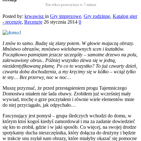
Ten tekst przeczytasz w
7
minut
Posted by:
krwawisz
in
Gry imprezowe
,
Gry rodzinne
,
Katalog gier
- recenzje
,
Recenzje
26 stycznia 2014
0
I znów to samo. Budzę się zlany potem. W głowie majaczą obrazy.
Mnóstwo obrazów, mnóstwo wielobarwnych scen i kształtów.
Początkowo pamiętam jeszcze szczegóły – samotne drzewo na polu,
zakrwawiony obrus.. Później wszystko zlewa się w jedną,
niezidentyfikowaną plamę. Po co to wszystko? To już czwarty dzień,
czwarta doba dochodzenia, a my kręcimy się w kółko – wciąż tylko
te sny… Bez przerwy, noc w noc…
Muszę przyznać, że przed przestąpieniem progu Tajemniczego
Domostwa miałem nie lada obawy. Zrobiłem już wcześniej mały
wywiad, trochę o grze poczytałem i równie wiele elementów mnie
do niej przyciągało, jak odpychało…
Fascynujący jest pomysł – grupa śledczych wchodzi do domu, w
którym ktoś kogoś kiedyś zamordował i ma za zadanie dowiedzieć
się kto to zrobił, gdzie i w jaki sposób. Co więcej, na swojej drodze
spotykamy ducha nieszczęśnika, który dołącza do drużyny i będzie
w trakcie snu zsyłał nam obrazy, które miałyby okazać się pomocne