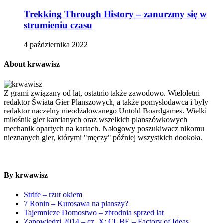
Trekking Through History – zanurzmy się w
strumieniu czasu
4 października 2022
About krwawisz
Z grami związany od lat, ostatnio także zawodowo. Wieloletni
redaktor Świata Gier Planszowych, a także pomysłodawca i były
redaktor naczelny nieodżałowanego Untold Boardgames. Wielki
miłośnik gier karcianych oraz wszelkich planszówkowych
mechanik opartych na kartach. Nałogowy poszukiwacz nikomu
nieznanych gier, którymi "męczy" później wszystkich dookoła.
By krwawisz
Strife – rzut okiem
7 Ronin – Kurosawa na planszy?
Tajemnicze Domostwo – zbrodnia sprzed lat
Zapowiedzi 2014 – cz. X: CUBE – Factory of Ideas