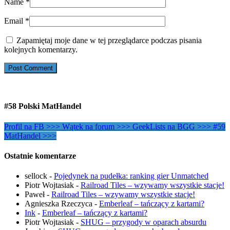
Name
*
Email
*
Zapamiętaj moje dane w tej przeglądarce podczas pisania
kolejnych komentarzy.
#58 Polski MatHandel
Profil na FB >>>
Wątek na forum >>>
GeekLists na BGG >>>
#59
MatHandel >>>
Ostatnie komentarze
sellock
-
Pojedynek na pudełka: ranking gier Unmatched
Piotr Wojtasiak
-
Railroad Tiles – wzywamy wszystkie stacje!
Paweł
-
Railroad Tiles – wzywamy wszystkie stacje!
Agnieszka Rzeczyca
-
Emberleaf – tańczący z kartami?
Ink
-
Emberleaf – tańczący z kartami?
Piotr Wojtasiak
-
SHUG – przygody w oparach absurdu