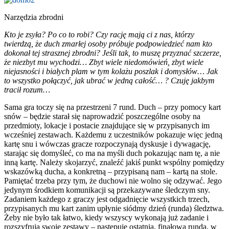
Narzędzia zbrodni
Kto je zsyła? Po co to robi? Czy rację mają ci z nas, którzy
twierdzą, że duch zmarłej osoby próbuje podpowiedzieć nam kto
dokonał tej strasznej zbrodni? Jeśli tak, to muszę przyznać szczerze,
że niezbyt mu wychodzi… Zbyt wiele niedomówień, zbyt wiele
niejasności i białych plam w tym kolażu poszlak i domysłów… Jak
to wszystko połączyć, jak ubrać w jedną całość… ? Czuję jakbym
tracił rozum…
Sama gra toczy się na przestrzeni 7 rund. Duch – przy pomocy kart
snów – będzie starał się naprowadzić poszczególne osoby na
przedmioty, lokacje i postacie znajdujące się w przypisanych im
wcześniej zestawach. Każdemu z uczestników pokazuje więc jedną
kartę snu i wówczas gracze rozpoczynają dyskusje i dywagację,
starając się domyśleć, co ma na myśli duch pokazując nam tę, a nie
inną kartę. Należy skojarzyć, znaleźć jakiś punkt wspólny pomiędzy
wskazówką ducha, a konkretną – przypisaną nam – kartą na stole.
Pamiętać trzeba przy tym, że duchowi nie wolno się odzywać. Jego
jedynym środkiem komunikacji są przekazywane śledczym sny.
Zadaniem każdego z graczy jest odgadnięcie wszystkich trzech,
przypisanych mu kart zanim upłynie siódmy dzień (runda) śledztwa.
Żeby nie było tak łatwo, kiedy wszyscy wykonają już zadanie i
rozszyfrują swoje zestawy – następuje ostatnia, finałowa runda, w