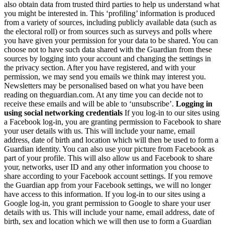
also obtain data from trusted third parties to help us understand what
you might be interested in. This ‘profiling’ information is produced
from a variety of sources, including publicly available data (such as
the electoral roll) or from sources such as surveys and polls where
you have given your permission for your data to be shared. You can
choose not to have such data shared with the Guardian from these
sources by logging into your account and changing the settings in
the privacy section. After you have registered, and with your
permission, we may send you emails we think may interest you.
Newsletters may be personalised based on what you have been
reading on theguardian.com. At any time you can decide not to
receive these emails and will be able to ‘unsubscribe’.
Logging in
using social networking credentials
If you log-in to our sites using
a Facebook log-in, you are granting permission to Facebook to share
your user details with us. This will include your name, email
address, date of birth and location which will then be used to form a
Guardian identity. You can also use your picture from Facebook as
part of your profile. This will also allow us and Facebook to share
your, networks, user ID and any other information you choose to
share according to your Facebook account settings. If you remove
the Guardian app from your Facebook settings, we will no longer
have access to this information. If you log-in to our sites using a
Google log-in, you grant permission to Google to share your user
details with us. This will include your name, email address, date of
birth, sex and location which we will then use to form a Guardian