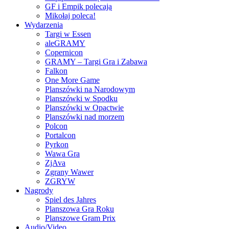
GF i Empik polecają
Mikołaj poleca!
Wydarzenia
Targi w Essen
aleGRAMY
Copernicon
GRAMY – Targi Gra i Zabawa
Falkon
One More Game
Planszówki na Narodowym
Planszówki w Spodku
Planszówki w Opactwie
Planszówki nad morzem
Polcon
Portalcon
Pyrkon
Wawa Gra
ZjAva
Zgrany Wawer
ZGRYW
Nagrody
Spiel des Jahres
Planszowa Gra Roku
Planszowe Gram Prix
Audio/Video