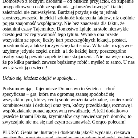
Domostwo z różnymi osobami – od bliskich przyjaciół, do zupełnie
przypadkowych osób ze spotkania „planszówkowego” i takiej
zależności nie zauważyłem. Bardziej przydaje się tu jednak
spostrzegawczość, intelekt i zdolność kojarzenia faktów, niż ogólnie
pojęta znajomość współgraczy. Nie bez znaczenia dla faktu, że
ostatnimi czasy Tajemnicze Domostwo ląduje na stole niezwykle
często jest też regrywalność tego tytułu. Wynika ona przede
wszystkim ze sporej liczby kart poszczególnych lokacji, postaci,
przedmiotów, a także (oczywiście) kart snów. W każdej rozgrywce
użyjemy jedynie części z nich, a i do każdej karty poszczególne
osoby znajdą pewnie zupełnie inne skojarzenia. Nie ma więc obaw,
że po kilku partiach zawsze będziemy robić i myśleć to samo. U nas
wciąż wołają o więcej!
Udało się. Możesz odejść w spokoju…
Podsumowując, Tajemnicze Domostwo to świetna – choć
specyficzna – gra, która ma ogromną szansę spodobać się
wszystkim tym, którzy cenią sobie wrażenia wizualne, konieczność
kombinowania i dedukcji oraz tym, którzy przedkładają rozmowę i
współdziałanie ponad agresywną rywalizację. A jeśli dodatkowo
jesteście fanami Dixita, kryminałów czy nawiedzonych domów, to
zwyczajnie nie ma się nad czym zastanawiać. Gorąco polecam!
PLUSY: Genialne ilustracje i doskonała jakość wydania, ciekawa
mechanika, prostota zasad, stopniowany poziom trudności, świetnie