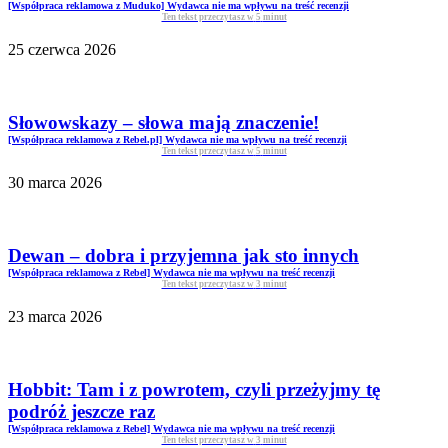
[Współpraca reklamowa z Muduko] Wydawca nie ma wpływu na treść recenzji
Ten tekst przeczytasz w
5
minut
25 czerwca 2026
Słowowskazy – słowa mają znaczenie!
[Współpraca reklamowa z Rebel.pl] Wydawca nie ma wpływu na treść recenzji
Ten tekst przeczytasz w
5
minut
30 marca 2026
Dewan – dobra i przyjemna jak sto innych
[Współpraca reklamowa z Rebel] Wydawca nie ma wpływu na treść recenzji
Ten tekst przeczytasz w
3
minut
23 marca 2026
Hobbit: Tam i z powrotem, czyli przeżyjmy tę
podróż jeszcze raz
[Współpraca reklamowa z Rebel] Wydawca nie ma wpływu na treść recenzji
Ten tekst przeczytasz w
3
minut