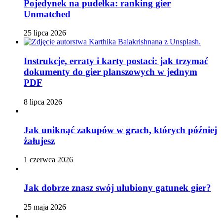
Pojedynek na pudełka: ranking gier
Unmatched
25 lipca 2026
Instrukcje, erraty i karty postaci: jak trzymać
dokumenty do gier planszowych w jednym
PDF
8 lipca 2026
Jak uniknąć zakupów w grach, których później
żałujesz
1 czerwca 2026
Jak dobrze znasz swój ulubiony gatunek gier?
25 maja 2026