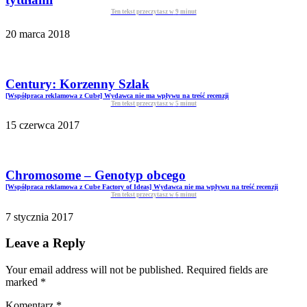
Ten tekst przeczytasz w
9
minut
20 marca 2018
Century: Korzenny Szlak
[Współpraca reklamowa z Cube] Wydawca nie ma wpływu na treść recenzji
Ten tekst przeczytasz w
5
minut
15 czerwca 2017
Chromosome – Genotyp obcego
[Współpraca reklamowa z Cube Factory of Ideas] Wydawca nie ma wpływu na treść recenzji
Ten tekst przeczytasz w
6
minut
7 stycznia 2017
Leave a Reply
Your email address will not be published. Required fields are
marked
*
Komentarz
*