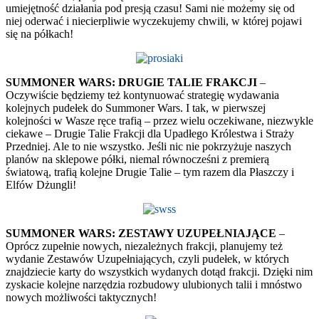
umiejętność działania pod presją czasu! Sami nie możemy się od
niej oderwać i niecierpliwie wyczekujemy chwili, w której pojawi
się na półkach!
SUMMONER WARS: DRUGIE TALIE FRAKCJI
–
Oczywiście będziemy też kontynuować strategię wydawania
kolejnych pudełek do Summoner Wars. I tak, w pierwszej
kolejności w Wasze ręce trafią – przez wielu oczekiwane, niezwykle
ciekawe – Drugie Talie Frakcji dla Upadłego Królestwa i Straży
Przedniej. Ale to nie wszystko. Jeśli nic nie pokrzyżuje naszych
planów na sklepowe półki, niemal równocześni z premierą
światową, trafią kolejne Drugie Talie – tym razem dla Płaszczy i
Elfów Dżungli!
SUMMONER WARS: ZESTAWY UZUPEŁNIAJĄCE
–
Oprócz zupełnie nowych, niezależnych frakcji, planujemy też
wydanie Zestawów Uzupełniających, czyli pudełek, w których
znajdziecie karty do wszystkich wydanych dotąd frakcji. Dzięki nim
zyskacie kolejne narzędzia rozbudowy ulubionych talii i mnóstwo
nowych możliwości taktycznych!