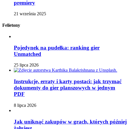
premiery
21 września 2025
Felietony
Pojedynek na pudełka: ranking gier
Unmatched
25 lipca 2026
Instrukcje, erraty i karty postaci: jak trzymać
dokumenty do gier planszowych w jednym
PDF
8 lipca 2026
Jak uniknąć zakupów w grach, których później
żałujesz