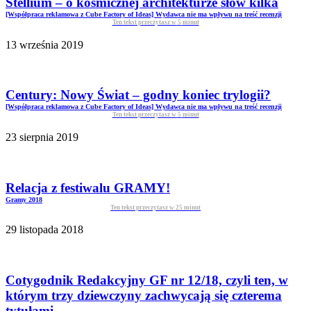
Stellium – o kosmicznej architekturze słów kilka
[Współpraca reklamowa z Cube Factory of Ideas] Wydawca nie ma wpływu na treść recenzji
Ten tekst przeczytasz w
5
minut
13 września 2019
Century: Nowy Świat – godny koniec trylogii?
[Współpraca reklamowa z Cube Factory of Ideas] Wydawca nie ma wpływu na treść recenzji
Ten tekst przeczytasz w
5
minut
23 sierpnia 2019
Relacja z festiwalu GRAMY!
Gramy 2018
Ten tekst przeczytasz w
25
minut
29 listopada 2018
Cotygodnik Redakcyjny GF nr 12/18, czyli ten, w
którym trzy dziewczyny zachwycają się czterema
tytułami