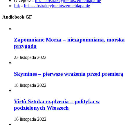
Grzegorz
-
Ink – abstrakcyjne tuszem chlapanie
Ink
-
Ink – abstrakcyjne tuszem chlapanie
Audiobook GF
Zapomniane Morza – niezapomniana, morska
przygoda
23 listopada 2022
Skymines – pierwsze wrażenia przed premierą
18 listopada 2022
Virtù Sztuka rządzenia – polityka w
podzielonych Włoszech
16 listopada 2022