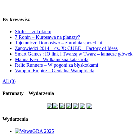
By krwawisz
Strife – rzut okiem
7 Ronin – Kurosawa na planszy?
Tajemnicze Domostwo – zbrodnia sprzed lat
Zapowiedzi 2014 – cz. X: CUBE – Factory of Ideas
Smart Games : IQ link i Twarzą w Twarz – łamacze główek
Mauna Kea – Wulkaniczna katastrofa
Relic Runners – W pogoni za błyskotkami
Vampire Empire – Genialna Wampiriada
All (8)
Patronaty – Wydarzenia
Wydarzenia