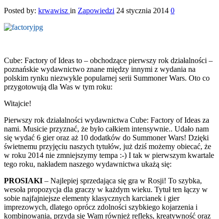
Posted by:
krwawisz
in
Zapowiedzi
24 stycznia 2014
0
Cube: Factory of Ideas to – obchodzące pierwszy rok działalności –
poznańskie wydawnictwo znane między innymi z wydania na
polskim rynku niezwykle popularnej serii Summoner Wars. Oto co
przygotowują dla Was w tym roku:
Witajcie!
Pierwszy rok działalności wydawnictwa Cube: Factory of Ideas za
nami. Musicie przyznać, że było całkiem intensywnie.. Udało nam
się wydać 6 gier oraz aż 10 dodatków do Summoner Wars! Dzięki
świetnemu przyjęciu naszych tytułów, już dziś możemy obiecać, że
w roku 2014 nie zmniejszymy tempa :-) I tak w pierwszym kwartale
tego roku, nakładem naszego wydawnictwa ukażą się:
PROSIAKI
– Najlepiej sprzedająca się gra w Rosji! To szybka,
wesoła propozycja dla graczy w każdym wieku. Tytuł ten łączy w
sobie najfajniejsze elementy klasycznych karcianek i gier
imprezowych, dlatego oprócz zdolności szybkiego kojarzenia i
kombinowania, przyda się Wam również refleks, kreatywność oraz