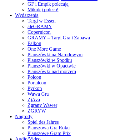
GF i Empik polecają
Mikołaj poleca!
Wydarzenia
Targi w Essen
aleGRAMY
Copernicon
GRAMY – Targi Gra i Zabawa
Falkon
One More Game
Planszówki na Narodowym
Planszówki w Spodku
Planszówki w Opactwie
Planszówki nad morzem
Polcon
Portalcon
Pyrkon
Wawa Gra
ZjAva
Zgrany Wawer
ZGRYW
Nagrody
Spiel des Jahres
Planszowa Gra Roku
Planszowe Gram Prix
Audio/Video