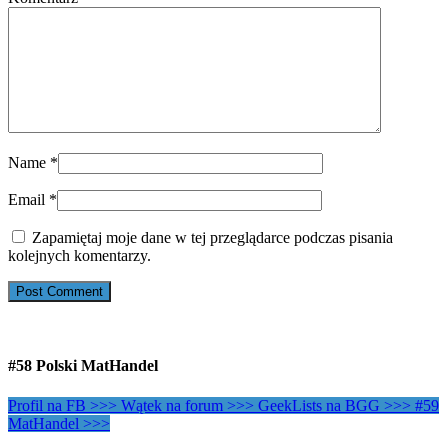
Name
*
Email
*
Zapamiętaj moje dane w tej przeglądarce podczas pisania
kolejnych komentarzy.
#58 Polski MatHandel
Profil na FB >>>
Wątek na forum >>>
GeekLists na BGG >>>
#59
MatHandel >>>