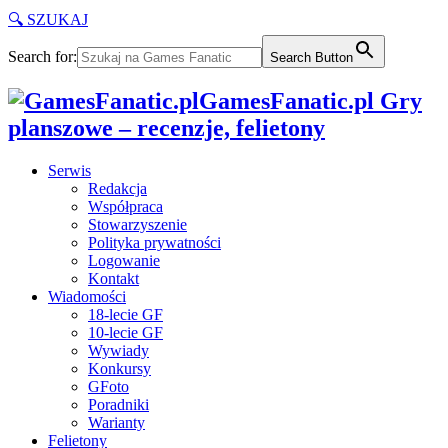
🔍 SZUKAJ
Search for:
Search Button
GamesFanatic.pl Gry
planszowe – recenzje, felietony
Serwis
Redakcja
Współpraca
Stowarzyszenie
Polityka prywatności
Logowanie
Kontakt
Wiadomości
18-lecie GF
10-lecie GF
Wywiady
Konkursy
GFoto
Poradniki
Warianty
Felietony