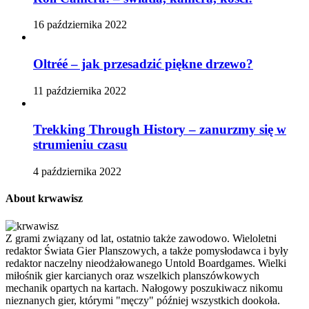
16 października 2022
Oltréé – jak przesadzić piękne drzewo?
11 października 2022
Trekking Through History – zanurzmy się w
strumieniu czasu
4 października 2022
About krwawisz
Z grami związany od lat, ostatnio także zawodowo. Wieloletni
redaktor Świata Gier Planszowych, a także pomysłodawca i były
redaktor naczelny nieodżałowanego Untold Boardgames. Wielki
miłośnik gier karcianych oraz wszelkich planszówkowych
mechanik opartych na kartach. Nałogowy poszukiwacz nikomu
nieznanych gier, którymi "męczy" później wszystkich dookoła.