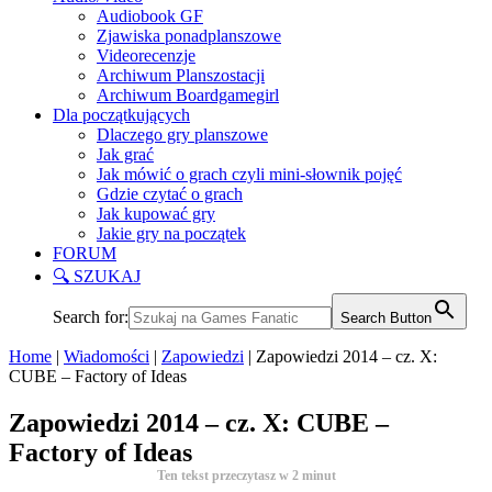
Audiobook GF
Zjawiska ponadplanszowe
Videorecenzje
Archiwum Planszostacji
Archiwum Boardgamegirl
Dla początkujących
Dlaczego gry planszowe
Jak grać
Jak mówić o grach czyli mini-słownik pojęć
Gdzie czytać o grach
Jak kupować gry
Jakie gry na początek
FORUM
🔍 SZUKAJ
Search for:
Search Button
Home
|
Wiadomości
|
Zapowiedzi
|
Zapowiedzi 2014 – cz. X:
CUBE – Factory of Ideas
Zapowiedzi 2014 – cz. X: CUBE –
Factory of Ideas
Ten tekst przeczytasz w
2
minut