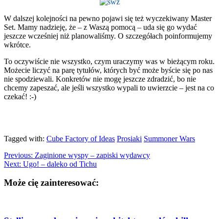
W dalszej kolejności na pewno pojawi się też wyczekiwany Master
Set. Mamy nadzieję, że – z Waszą pomocą – uda się go wydać
jeszcze wcześniej niż planowaliśmy. O szczegółach poinformujemy
wkrótce.
To oczywiście nie wszystko, czym uraczymy was w bieżącym roku.
Możecie liczyć na parę tytułów, których być może byście się po nas
nie spodziewali. Konkretów nie mogę jeszcze zdradzić, bo nie
chcemy zapeszać, ale jeśli wszystko wypali to uwierzcie – jest na co
czekać! :-)
Tagged with:
Cube Factory of Ideas
Prosiaki
Summoner Wars
Previous:
Zaginione wyspy – zapiski wydawcy
Next:
Ugo! – daleko od Tichu
Może cię zainteresować: