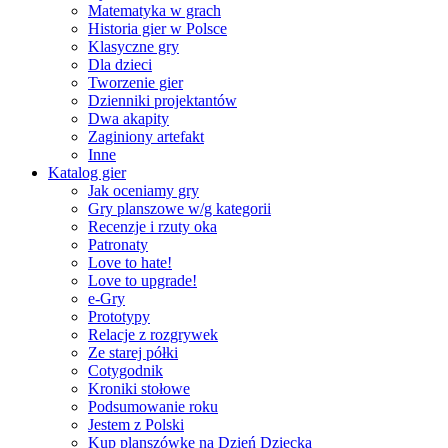
Matematyka w grach
Historia gier w Polsce
Klasyczne gry
Dla dzieci
Tworzenie gier
Dzienniki projektantów
Dwa akapity
Zaginiony artefakt
Inne
Katalog gier
Jak oceniamy gry
Gry planszowe w/g kategorii
Recenzje i rzuty oka
Patronaty
Love to hate!
Love to upgrade!
e-Gry
Prototypy
Relacje z rozgrywek
Ze starej półki
Cotygodnik
Kroniki stołowe
Podsumowanie roku
Jestem z Polski
Kup planszówkę na Dzień Dziecka