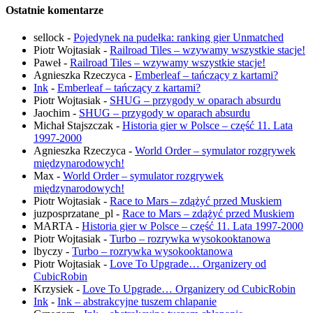
Ostatnie komentarze
sellock
-
Pojedynek na pudełka: ranking gier Unmatched
Piotr Wojtasiak
-
Railroad Tiles – wzywamy wszystkie stacje!
Paweł
-
Railroad Tiles – wzywamy wszystkie stacje!
Agnieszka Rzeczyca
-
Emberleaf – tańczący z kartami?
Ink
-
Emberleaf – tańczący z kartami?
Piotr Wojtasiak
-
SHUG – przygody w oparach absurdu
Jaochim
-
SHUG – przygody w oparach absurdu
Michał Stajszczak
-
Historia gier w Polsce – część 11. Lata
1997-2000
Agnieszka Rzeczyca
-
World Order – symulator rozgrywek
międzynarodowych!
Max
-
World Order – symulator rozgrywek
międzynarodowych!
Piotr Wojtasiak
-
Race to Mars – zdążyć przed Muskiem
juzposprzatane_pl
-
Race to Mars – zdążyć przed Muskiem
MARTA
-
Historia gier w Polsce – część 11. Lata 1997-2000
Piotr Wojtasiak
-
Turbo – rozrywka wysokooktanowa
lbyczy
-
Turbo – rozrywka wysokooktanowa
Piotr Wojtasiak
-
Love To Upgrade… Organizery od
CubicRobin
Krzysiek
-
Love To Upgrade… Organizery od CubicRobin
Ink
-
Ink – abstrakcyjne tuszem chlapanie