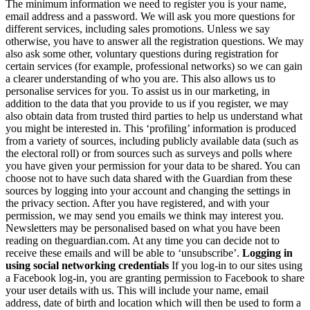
The minimum information we need to register you is your name,
email address and a password. We will ask you more questions for
different services, including sales promotions. Unless we say
otherwise, you have to answer all the registration questions. We may
also ask some other, voluntary questions during registration for
certain services (for example, professional networks) so we can gain
a clearer understanding of who you are. This also allows us to
personalise services for you. To assist us in our marketing, in
addition to the data that you provide to us if you register, we may
also obtain data from trusted third parties to help us understand what
you might be interested in. This ‘profiling’ information is produced
from a variety of sources, including publicly available data (such as
the electoral roll) or from sources such as surveys and polls where
you have given your permission for your data to be shared. You can
choose not to have such data shared with the Guardian from these
sources by logging into your account and changing the settings in
the privacy section. After you have registered, and with your
permission, we may send you emails we think may interest you.
Newsletters may be personalised based on what you have been
reading on theguardian.com. At any time you can decide not to
receive these emails and will be able to ‘unsubscribe’.
Logging in
using social networking credentials
If you log-in to our sites using
a Facebook log-in, you are granting permission to Facebook to share
your user details with us. This will include your name, email
address, date of birth and location which will then be used to form a