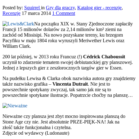
Posted by:
Squirrel
in
Gry dla graczy
,
Katalog gier - recenzje
,
Recenzje
17 marca 2014
1 Comment
Na początku XIX w. Stany Zjednoczone zapłaciły
Francji 15 milionów dolarów za 2,14 milionów km² ziemi na
zachód od Missisipi. Na nowo pozyskane tereny, ku brzegom
Pacyfiku w maju 1804 roku wyruszyli Meriwether Lewis oraz
William Clark.
200 lat później, w 2013 roku Francuz (!)
Cédrick Chaboussit
uczynił to zdarzenie tematem swojej debiutanckiej gry planszowej.
Jednej z lepszych gier z zeszłorocznych targów gier w Essen.
Na pudełku Lewisa & Clarka obok nazwiska autora gry znajdziemy
także nazwisko grafika –
Vincenta Dutrait
. Nie jest to
powszechnie spotykany zwyczaj, tak samo jak nie są to
powszechnie spotykane ilustracje. Popatrzcie choćby na planszę…
Nieważne czy plansza jest zbyt mocno inspirowana planszą do
Stone Age czy nie. Jest absolutnie PRZE-PIĘK-NA! Jak na
złość także funkcjonalna i czytelna.
Zdjęcie od wydawcy (Ludonaute)