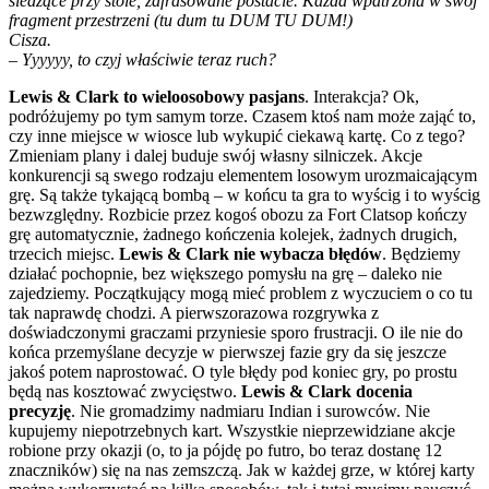
siedzące przy stole, zafrasowane postacie. Każda wpatrzona w swój
fragment przestrzeni (tu dum tu DUM TU DUM!)
Cisza.
– Yyyyyy, to czyj właściwie teraz ruch?
Lewis & Clark to wieloosobowy pasjans
. Interakcja? Ok,
podróżujemy po tym samym torze. Czasem ktoś nam może zająć to,
czy inne miejsce w wiosce lub wykupić ciekawą kartę. Co z tego?
Zmieniam plany i dalej buduje swój własny silniczek. Akcje
konkurencji są swego rodzaju elementem losowym urozmaicającym
grę. Są także tykającą bombą – w końcu ta gra to wyścig i to wyścig
bezwzględny. Rozbicie przez kogoś obozu za Fort Clatsop kończy
grę automatycznie, żadnego kończenia kolejek, żadnych drugich,
trzecich miejsc.
Lewis & Clark nie wybacza błędów
. Będziemy
działać pochopnie, bez większego pomysłu na grę – daleko nie
zajedziemy. Początkujący mogą mieć problem z wyczuciem o co tu
tak naprawdę chodzi. A pierwszorazowa rozgrywka z
doświadczonymi graczami przyniesie sporo frustracji. O ile nie do
końca przemyślane decyzje w pierwszej fazie gry da się jeszcze
jakoś potem naprostować. O tyle błędy pod koniec gry, po prostu
będą nas kosztować zwycięstwo.
Lewis & Clark docenia
precyzję
. Nie gromadzimy nadmiaru Indian i surowców. Nie
kupujemy niepotrzebnych kart. Wszystkie nieprzewidziane akcje
robione przy okazji (o, to ja pójdę po futro, bo teraz dostanę 12
znaczników) się na nas zemszczą. Jak w każdej grze, w której karty