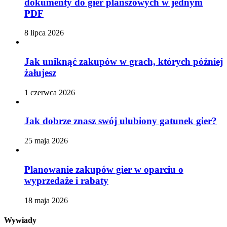
dokumenty do gier planszowych w jednym
PDF
8 lipca 2026
Jak uniknąć zakupów w grach, których później
żałujesz
1 czerwca 2026
Jak dobrze znasz swój ulubiony gatunek gier?
25 maja 2026
Planowanie zakupów gier w oparciu o
wyprzedaże i rabaty
18 maja 2026
Wywiady