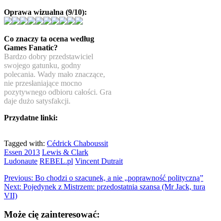
Oprawa wizualna (9/10):
Co znaczy ta ocena według
Games Fanatic?
Bardzo dobry przedstawiciel
swojego gatunku, godny
polecania. Wady mało znaczące,
nie przesłaniające mocno
pozytywnego odbioru całości. Gra
daje dużo satysfakcji.
Przydatne linki:
Tagged with:
Cédrick Chaboussit
Essen 2013
Lewis & Clark
Ludonaute
REBEL.pl
Vincent Dutrait
Previous:
Bo chodzi o szacunek, a nie „poprawność polityczną”
Next:
Pojedynek z Mistrzem: przedostatnia szansa (Mr Jack, tura
VII)
Może cię zainteresować: