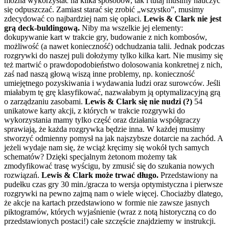
można wykorzystać na kilka sposobów, tak i tutaj musimy nauczyć
się odpuszczać. Zamiast starać się zrobić „wszystko”, musimy
zdecydować co najbardziej nam się opłaci.
Lewis & Clark nie jest
grą deck-buldingową.
Niby ma wszelkie jej elementy:
dokupywanie kart w trakcie gry, budowanie z nich kombosów,
możliwość (a nawet konieczność) odchudzania talii. Jednak podczas
rozgrywki do naszej puli dołożymy tylko kilka kart. Nie musimy się
też martwić o prawdopodobieństwo dolosowania konkretnej z nich,
zaś nad naszą głową wiszą inne problemy, np. konieczność
umiejętnego pozyskiwania i wydawania ludzi oraz surowców. Jeśli
miałabym tę grę klasyfikować, nazwałabym ją optymalizacyjną grą
o zarządzaniu zasobami.
Lewis & Clark się nie nudzi (?)
54
unikatowe karty akcji, z których w trakcie rozgrywki do
wykorzystania mamy tylko część oraz działania współgraczy
sprawiają, że każda rozgrywka będzie inna. W każdej musimy
stworzyć odmienny pomysł na jak najszybsze dotarcie na zachód. A
jeżeli wydaje nam się, że wciąż kręcimy się wokół tych samych
schematów? Dzięki specjalnym żetonom możemy tak
zmodyfikować trasę wyścigu, by zmusić się do szukania nowych
rozwiązań.
Lewis & Clark może trwać długo.
Przedstawiony na
pudełku czas gry 30 min./gracza to wersja optymistyczna i pierwsze
rozgrywki na pewno zajmą nam o wiele więcej. Chociażby dlatego,
że akcje na kartach przedstawiono w formie nie zawsze jasnych
piktogramów, których wyjaśnienie (wraz z notą historyczną co do
przedstawionych postaci!) całe szczęście znajdziemy w instrukcji.