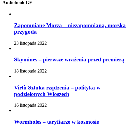
Audiobook GF
Zapomniane Morza – niezapomniana, morska
przygoda
23 listopada 2022
Skymines – pierwsze wrażenia przed premierą
18 listopada 2022
Virtù Sztuka rządzenia – polityka w
podzielonych Włoszech
16 listopada 2022
Wormholes – taryfiarze w kosmosie