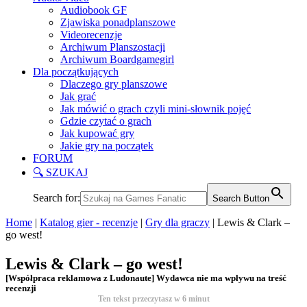
Audiobook GF
Zjawiska ponadplanszowe
Videorecenzje
Archiwum Planszostacji
Archiwum Boardgamegirl
Dla początkujących
Dlaczego gry planszowe
Jak grać
Jak mówić o grach czyli mini-słownik pojęć
Gdzie czytać o grach
Jak kupować gry
Jakie gry na początek
FORUM
🔍 SZUKAJ
Search for:
Search Button
Home
|
Katalog gier - recenzje
|
Gry dla graczy
|
Lewis & Clark –
go west!
Lewis & Clark – go west!
[Współpraca reklamowa z Ludonaute] Wydawca nie ma wpływu na treść
recenzji
Ten tekst przeczytasz w
6
minut