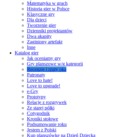
Matematyka w grach
Historia gier w Polsce
Klasyczne gry
Dla dzieci
Tworzenie gier
Dzienniki projektantów
Dwa akapity
Zaginiony artefakt
Inne
Katalog gier
Jak oceniamy gry
Gry planszowe w/g kategorii
Recenzje i rzuty oka
Patronaty
Love to hate!
Love to upgrade!
e-Gry
Prototypy
Relacje z rozgrywek
Ze starej półki
Cotygodnik
Kroniki stołowe
Podsumowanie roku
Jestem z Polski
Kup planszówkę na Dzień Dziecka