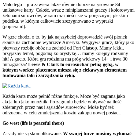
Mało tego – gra zawiera także równie dobrze narysowane 84
unikatowe karty. Całość, wraz z miniplanszami graczy i kolorowymi
żetonami surowców, w sam raz mieści się w poręcznym, płaskim
pudełku, w którym całkowicie zrezygnowano z wypraski
(popieram!).
W grze chodzi o to, by jak najszybciej doprowadzić swój pionek
skauta na zachodnie wybrzeże Ameryki. Wygrywa gracz, który jako
pierwszy rozbije obóz na zachód od Fort Clatsop. Mamy lekki,
przyjazny temat, pogodną kolorystykę… mamy kolejny rodzinny
hit! A gucio. Która gra rodzinna ma próg wiekowy 14+ i trwa 30
min./gracza?
Lewis & Clark to eurosuchar pełną gębą, w
którym worker placement miesza się z ciekawym elementem
budowania talii i zarządzania ręką.
Każda karta może pełnić różne funkcje. Może być zagrana jako
akcja lub jako mnożnik. Po zagraniu będzie wpływać na ilość
zbieranych przez nas i sąsiadów surowców. Może być też
odrzucona w celu zmniejszenia kosztu zakupu nowej postaci.
Go west (life is peaceful there)
Zasady nie są skomplikowane.
W swojej turze musimy wykonać