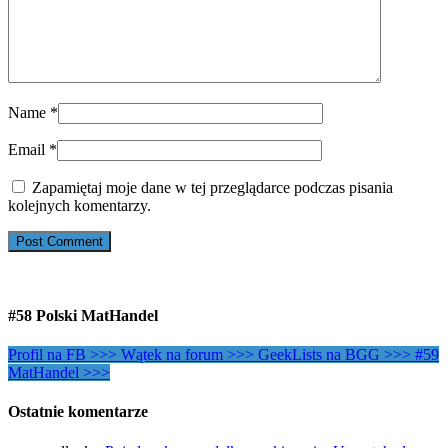
Name
*
Email
*
Zapamiętaj moje dane w tej przeglądarce podczas pisania
kolejnych komentarzy.
#58 Polski MatHandel
Profil na FB >>>
Wątek na forum >>>
GeekLists na BGG >>>
#59
MatHandel >>>
Ostatnie komentarze