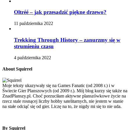
Oltréé – jak przesadzić piękne drzewo?
11 października 2022
Trekking Through History – zanurzmy się w
strumieniu czasu
4 października 2022
About Squirrel
Moje teksty ukazywały się na Games Fanatic (od 2008 r.) i w
Świecie Gier Planszowych (od 2009 r.). Mój blog kurzy się także na
ZnadPlanszy.pl. Choć porzuciłam aktywne planszówkowe życie na
rzecz stale rosnącej liczby hobby satelitarnych, nie jestem w stanie
na stałe odciąć się od gier. Liczę na to, że nigdy mi się to nie uda.
By Squirrel