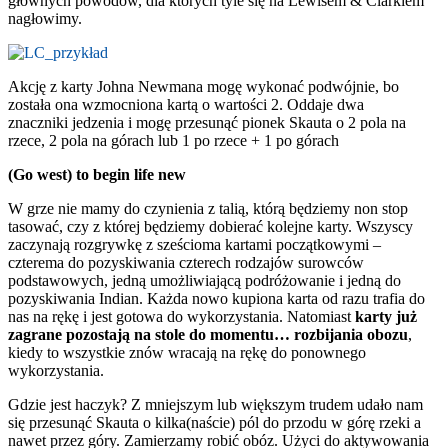
głównych powodów, dla których tyle się na Lewisem & Clarkiem
nagłowimy.
Akcję z karty Johna Newmana mogę wykonać podwójnie, bo
została ona wzmocniona kartą o wartości 2. Oddaje dwa
znaczniki jedzenia i mogę przesunąć pionek Skauta o 2 pola na
rzece, 2 pola na górach lub 1 po rzece + 1 po górach
(Go west) to begin life new
W grze nie mamy do czynienia z talią, którą będziemy non stop
tasować, czy z której będziemy dobierać kolejne karty. Wszyscy
zaczynają rozgrywkę z sześcioma kartami początkowymi –
czterema do pozyskiwania czterech rodzajów surowców
podstawowych, jedną umożliwiającą podróżowanie i jedną do
pozyskiwania Indian. Każda nowo kupiona karta od razu trafia do
nas na rękę i jest gotowa do wykorzystania. Natomiast
karty już
zagrane pozostają na stole do momentu… rozbijania obozu
,
kiedy to wszystkie znów wracają na rękę do ponownego
wykorzystania.
Gdzie jest haczyk? Z mniejszym lub większym trudem udało nam
się przesunąć Skauta o kilka(naście) pól do przodu w górę rzeki a
nawet przez góry. Zamierzamy robić obóz. Użyci do aktywowania