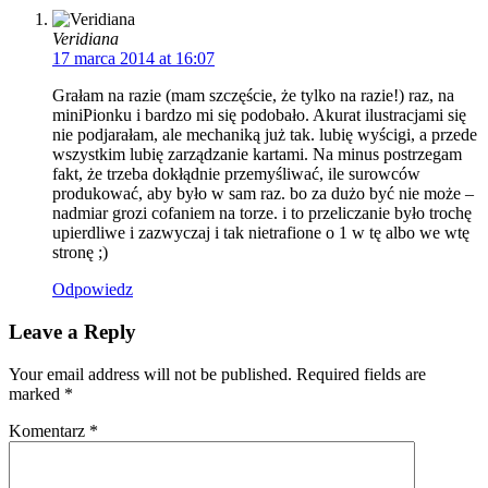
Veridiana
17 marca 2014 at 16:07
Grałam na razie (mam szczęście, że tylko na razie!) raz, na
miniPionku i bardzo mi się podobało. Akurat ilustracjami się
nie podjarałam, ale mechaniką już tak. lubię wyścigi, a przede
wszystkim lubię zarządzanie kartami. Na minus postrzegam
fakt, że trzeba dokłądnie przemyśliwać, ile surowców
produkować, aby było w sam raz. bo za dużo być nie może –
nadmiar grozi cofaniem na torze. i to przeliczanie było trochę
upierdliwe i zazwyczaj i tak nietrafione o 1 w tę albo we wtę
stronę ;)
Odpowiedz
Leave a Reply
Your email address will not be published. Required fields are
marked
*
Komentarz
*