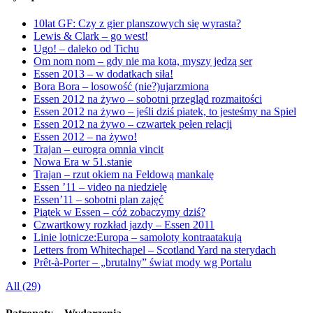
10lat GF: Czy z gier planszowych się wyrasta?
Lewis & Clark – go west!
Ugo! – daleko od Tichu
Om nom nom – gdy nie ma kota, myszy jedzą ser
Essen 2013 – w dodatkach siła!
Bora Bora – losowość (nie?)ujarzmiona
Essen 2012 na żywo – sobotni przegląd rozmaitości
Essen 2012 na żywo – jeśli dziś piatek, to jesteśmy na Spiel
Essen 2012 na żywo – czwartek pełen relacji
Essen 2012 – na żywo!
Trajan – eurogra omnia vincit
Nowa Era w 51.stanie
Trajan – rzut okiem na Feldową mankalę
Essen ’11 – video na niedzielę
Essen’11 – sobotni plan zajęć
Piątek w Essen – cóż zobaczymy dziś?
Czwartkowy rozkład jazdy – Essen 2011
Linie lotnicze:Europa – samoloty kontraatakują
Letters from Whitechapel – Scotland Yard na sterydach
Prêt-à-Porter – „brutalny” świat mody wg Portalu
All (29)