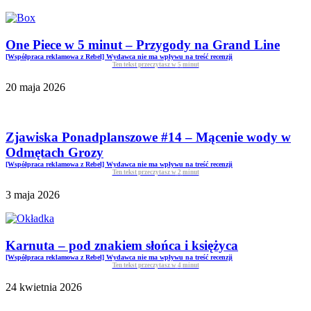
One Piece w 5 minut – Przygody na Grand Line
[Współpraca reklamowa z Rebel] Wydawca nie ma wpływu na treść recenzji
Ten tekst przeczytasz w
5
minut
20 maja 2026
Zjawiska Ponadplanszowe #14 – Mącenie wody w
Odmętach Grozy
[Współpraca reklamowa z Rebel] Wydawca nie ma wpływu na treść recenzji
Ten tekst przeczytasz w
2
minut
3 maja 2026
Karnuta – pod znakiem słońca i księżyca
[Współpraca reklamowa z Rebel] Wydawca nie ma wpływu na treść recenzji
Ten tekst przeczytasz w
4
minut
24 kwietnia 2026