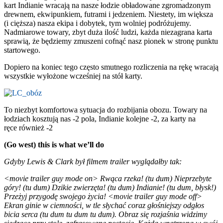
kart Indianie wracają na nasze łodzie obładowane zgromadzonym
drewnem, ekwipunkiem, futrami i jedzeniem. Niestety, im większa
(i cięższa) nasza ekipa i dobytek, tym wolniej podróżujemy.
Nadmiarowe towary, zbyt duża ilość ludzi, każda niezagrana karta
sprawią, że będziemy zmuszeni cofnąć nasz pionek w stronę punktu
startowego.
Dopiero na koniec tego często smutnego rozliczenia na rękę wracają
wszystkie wyłożone wcześniej na stół karty.
To niezbyt komfortowa sytuacja do rozbijania obozu. Towary na
łodziach kosztują nas -2 pola, Indianie kolejne -2, za karty na
ręce również -2
(Go west) this is what we’ll do
Gdyby Lewis & Clark był filmem trailer wyglądałby tak:
<movie trailer guy mode on> Rwąca rzeka! (tu dum) Nieprzebyte
góry! (tu dum) Dzikie zwierzęta! (tu dum) Indianie! (tu dum, błysk!)
Przeżyj przygodę swojego życia! <movie trailer guy mode off>
Ekran ginie w ciemności, w tle słychać coraz głośniejszy odgłos
bicia serca (tu dum tu dum tu dum). Obraz się rozjaśnia widzimy