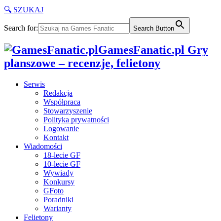
🔍 SZUKAJ
Search for:
Search Button
GamesFanatic.pl Gry
planszowe – recenzje, felietony
Serwis
Redakcja
Współpraca
Stowarzyszenie
Polityka prywatności
Logowanie
Kontakt
Wiadomości
18-lecie GF
10-lecie GF
Wywiady
Konkursy
GFoto
Poradniki
Warianty
Felietony