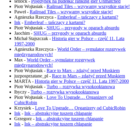
sellock
-
Pojedynek na pudełka: ranking gier Unmatched
Piotr Wojtasiak
-
Railroad Tiles – wzywamy wszystkie stacje!
Paweł
-
Railroad Tiles – wzywamy wszystkie stacje!
Agnieszka Rzeczyca
-
Emberleaf – tańczący z kartami?
Ink
-
Emberleaf – tańczący z kartami?
Piotr Wojtasiak
-
SHUG – przygody w oparach absurdu
Jaochim
-
SHUG – przygody w oparach absurdu
Michał Stajszczak
-
Historia gier w Polsce – część 11. Lata
1997-2000
Agnieszka Rzeczyca
-
World Order – symulator rozgrywek
międzynarodowych!
Max
-
World Order – symulator rozgrywek
międzynarodowych!
Piotr Wojtasiak
-
Race to Mars – zdążyć przed Muskiem
juzposprzatane_pl
-
Race to Mars – zdążyć przed Muskiem
MARTA
-
Historia gier w Polsce – część 11. Lata 1997-2000
Piotr Wojtasiak
-
Turbo – rozrywka wysokooktanowa
lbyczy
-
Turbo – rozrywka wysokooktanowa
Piotr Wojtasiak
-
Love To Upgrade… Organizery od
CubicRobin
Krzysiek
-
Love To Upgrade… Organizery od CubicRobin
Ink
-
Ink – abstrakcyjne tuszem chlapanie
Grzegorz
-
Ink – abstrakcyjne tuszem chlapanie
Ink
-
Ink – abstrakcyjne tuszem chlapanie