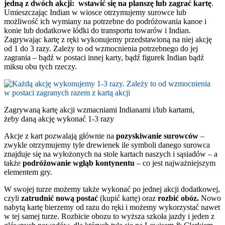
jedną z dwóch akcji: wstawić się na planszę lub zagrać kartę
.
Umieszczając Indian w wiosce otrzymujemy surowce lub
możliwość ich wymiany na potrzebne do podróżowania kanoe i
konie lub dodatkowe łódki do transportu towarów i Indian.
Zagrywając kartę z ręki wykonujemy przedstawioną na niej akcję
od 1 do 3 razy. Zależy to od wzmocnienia potrzebnego do jej
zagrania – bądź w postaci innej karty, bądź figurek Indian bądź
miksu obu tych rzeczy.
Zagrywaną kartę akcji wzmacniami Indianami i/lub kartami,
żeby daną akcję wykonać 1-3 razy
Akcje z kart pozwalają głównie na
pozyskiwanie surowców
–
zwykle otrzymujemy tyle drewienek ile symboli danego surowca
znajduje się na wyłożonych na stole kartach naszych i sąsiadów – a
także
podróżowanie wgłąb kontynentu
– co jest najważniejszym
elementem gry.
W swojej turze możemy także wykonać po jednej akcji dodatkowej,
czyli
zatrudnić nową postać
(kupić kartę) oraz
rozbić obóz.
Nowo
nabytą kartę bierzemy od razu do ręki i możemy wykorzystać nawet
w tej samej turze. Rozbicie obozu to wyższa szkoła jazdy i jeden z