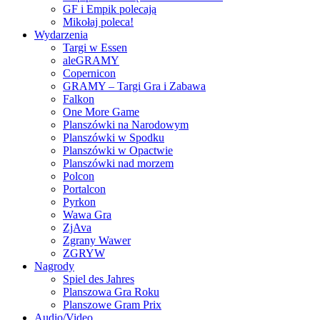
GF i Empik polecają
Mikołaj poleca!
Wydarzenia
Targi w Essen
aleGRAMY
Copernicon
GRAMY – Targi Gra i Zabawa
Falkon
One More Game
Planszówki na Narodowym
Planszówki w Spodku
Planszówki w Opactwie
Planszówki nad morzem
Polcon
Portalcon
Pyrkon
Wawa Gra
ZjAva
Zgrany Wawer
ZGRYW
Nagrody
Spiel des Jahres
Planszowa Gra Roku
Planszowe Gram Prix
Audio/Video