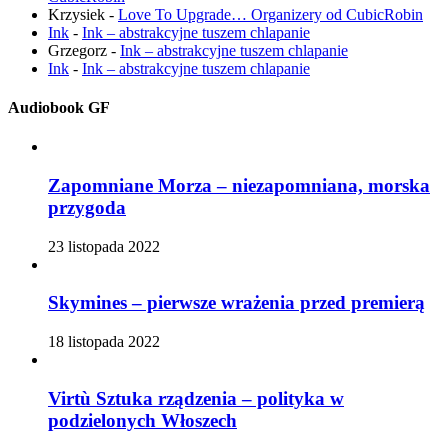
Krzysiek
-
Love To Upgrade… Organizery od CubicRobin
Ink
-
Ink – abstrakcyjne tuszem chlapanie
Grzegorz
-
Ink – abstrakcyjne tuszem chlapanie
Ink
-
Ink – abstrakcyjne tuszem chlapanie
Audiobook GF
Zapomniane Morza – niezapomniana, morska
przygoda
23 listopada 2022
Skymines – pierwsze wrażenia przed premierą
18 listopada 2022
Virtù Sztuka rządzenia – polityka w
podzielonych Włoszech