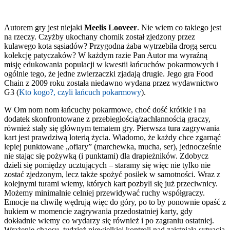
Autorem gry jest niejaki
Meelis Looveer
. Nie wiem co takiego jest
na rzeczy. Czyżby ukochany chomik został zjedzony przez
kulawego kota sąsiadów? Przygodna żaba wytrzebiła drogą sercu
kolekcję patyczaków? W każdym razie Pan Autor ma wyraźną
misję edukowania populacji w kwestii łańcuchów pokarmowych i
ogólnie tego, że jedne zwierzaczki zjadają drugie. Jego gra Food
Chain z 2009 roku została niedawno wydana przez wydawnictwo
G3 (
Kto kogo?, czyli łańcuch pokarmowy
).
W Om nom nom łańcuchy pokarmowe, choć dość krótkie i na
dodatek skonfrontowane z przebiegłością/zachłannością graczy,
również stały się głównym tematem gry. Pierwsza tura zagrywania
kart jest prawdziwą loterią życia. Wiadomo, że każdy chce zgarnąć
lepiej punktowane „ofiary” (marchewka, mucha, ser), jednocześnie
nie stając się pożywką (i punktami) dla drapieżników. Zdobycz
dzieli się pomiędzy ucztujących – staramy się więc nie tylko nie
zostać zjedzonym, lecz także spożyć posiłek w samotności. Wraz z
kolejnymi turami wiemy, których kart pozbyli się już przeciwnicy.
Możemy minimalnie celniej przewidywać ruchy współgraczy.
Emocje na chwilę wędrują więc do góry, po to by ponownie opaść z
hukiem w momencie zagrywania przedostatniej karty, gdy
dokładnie wiemy co wydarzy się również i po zagraniu ostatniej.
Wrażenie chaosu, tudzież niewielkiej kontroli nad zaistniałą sytuacją