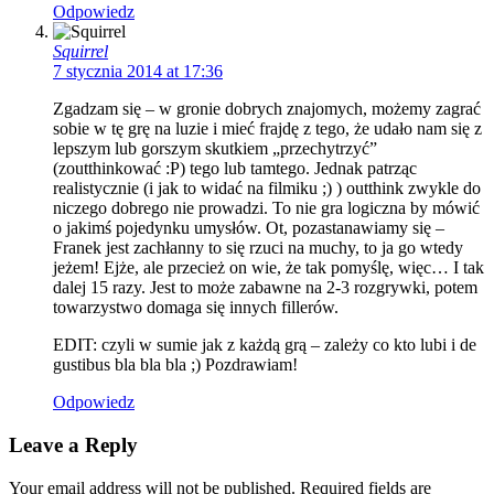
Odpowiedz
Squirrel
7 stycznia 2014 at 17:36
Zgadzam się – w gronie dobrych znajomych, możemy zagrać
sobie w tę grę na luzie i mieć frajdę z tego, że udało nam się z
lepszym lub gorszym skutkiem „przechytrzyć”
(zoutthinkować :P) tego lub tamtego. Jednak patrząc
realistycznie (i jak to widać na filmiku ;) ) outthink zwykle do
niczego dobrego nie prowadzi. To nie gra logiczna by mówić
o jakimś pojedynku umysłów. Ot, pozastanawiamy się –
Franek jest zachłanny to się rzuci na muchy, to ja go wtedy
jeżem! Ejże, ale przecież on wie, że tak pomyślę, więc… I tak
dalej 15 razy. Jest to może zabawne na 2-3 rozgrywki, potem
towarzystwo domaga się innych fillerów.
EDIT: czyli w sumie jak z każdą grą – zależy co kto lubi i de
gustibus bla bla bla ;) Pozdrawiam!
Odpowiedz
Leave a Reply
Your email address will not be published. Required fields are