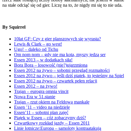
na stałe odciąć się od gier. Liczę na to, że nigdy mi się to nie uda.
By Squirrel
10lat GF: Czy z gier planszowych się wyrasta?
Lewis & Clark – go west!
Ugo! – daleko od Tichu
Om nom nom – gdy nie ma kota, myszy jedzą ser
Essen 2013 – w dodatkach siła!
Bora Bora – losowość (nie?)ujarzmiona
Essen 2012 na żywo – sobotni przegląd rozmaitości
Essen 2012 na żywo – jeśli dziś piatek, to jesteśmy na Spiel
Essen 2012 na żywo – czwartek pełen relacji
Essen 2012 – na żywo!
Trajan – eurogra omnia vincit
Nowa Era w 51.stanie
Trajan – rzut okiem na Feldową mankalę
Essen ’11 – video na niedzielę
Essen’11 – sobotni plan zajęć
Piątek w Essen – cóż zobaczymy dziś?
Czwartkowy rozkład jazdy – Essen 2011
Linie lotnicze:Europa – samoloty kontraatakują