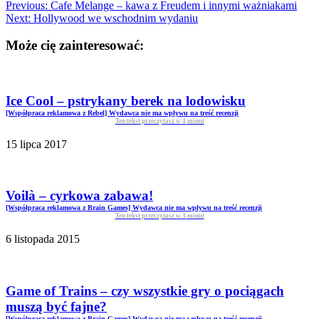
Previous:
Cafe Melange – kawa z Freudem i innymi ważniakami
Next:
Hollywood we wschodnim wydaniu
Może cię zainteresować:
Ice Cool – pstrykany berek na lodowisku
[Współpraca reklamowa z Rebel] Wydawca nie ma wpływu na treść recenzji
Ten tekst przeczytasz w
4
minut
15 lipca 2017
Voilà – cyrkowa zabawa!
[Współpraca reklamowa z Brain Games] Wydawca nie ma wpływu na treść recenzji
Ten tekst przeczytasz w
3
minut
6 listopada 2015
Game of Trains – czy wszystkie gry o pociągach
muszą być fajne?
[Współpraca reklamowa z Brain Games] Wydawca nie ma wpływu na treść recenzji