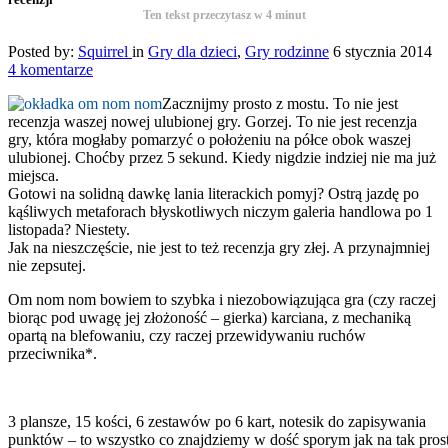
Ten tekst przeczytasz w
4
minut
Posted by:
Squirrel
in
Gry dla dzieci
,
Gry rodzinne
6 stycznia 2014
4 komentarze
Zacznijmy prosto z mostu. To nie jest
recenzja waszej nowej ulubionej gry. Gorzej. To nie jest recenzja
gry, która mogłaby pomarzyć o położeniu na półce obok waszej
ulubionej. Choćby przez 5 sekund. Kiedy nigdzie indziej nie ma już
miejsca.
Gotowi na solidną dawkę lania literackich pomyj? Ostrą jazdę po
kąśliwych metaforach błyskotliwych niczym galeria handlowa po 1
listopada? Niestety.
Jak na nieszczęście, nie jest to też recenzja gry złej. A przynajmniej
nie zepsutej.
Om nom nom bowiem to szybka i niezobowiązująca gra (czy raczej
biorąc pod uwagę jej złożoność – gierka) karciana, z mechaniką
opartą na blefowaniu, czy raczej przewidywaniu ruchów
przeciwnika*.
3 plansze, 15 kości, 6 zestawów po 6 kart, notesik do zapisywania
punktów – to wszystko co znajdziemy w dość sporym jak na tak pros