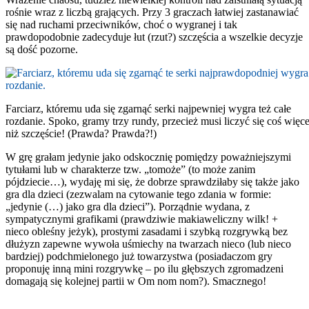
rośnie wraz z liczbą grających. Przy 3 graczach łatwiej zastanawiać
się nad ruchami przeciwników, choć o wygranej i tak
prawdopodobnie zadecyduje łut (rzut?) szczęścia a wszelkie decyzje
są dość pozorne.
Farciarz, któremu uda się zgarnąć serki najpewniej wygra też całe
rozdanie. Spoko, gramy trzy rundy, przecież musi liczyć się coś więce
niż szczęście! (Prawda? Prawda?!)
W grę grałam jedynie jako odskocznię pomiędzy poważniejszymi
tytułami lub w charakterze tzw. „tomoże” (to może zanim
pójdziecie…), wydaję mi się, że dobrze sprawdziłaby się także jako
gra dla dzieci (zezwalam na cytowanie tego zdania w formie:
„jedynie (…) jako gra dla dzieci”). Porządnie wydana, z
sympatycznymi grafikami (prawdziwie makiaweliczny wilk! +
nieco obleśny jeżyk), prostymi zasadami i szybką rozgrywką bez
dłużyzn zapewne wywoła uśmiechy na twarzach nieco (lub nieco
bardziej) podchmielonego już towarzystwa (posiadaczom gry
proponuję inną mini rozgrywkę – po ilu głębszych zgromadzeni
domagają się kolejnej partii w Om nom nom?). Smacznego!