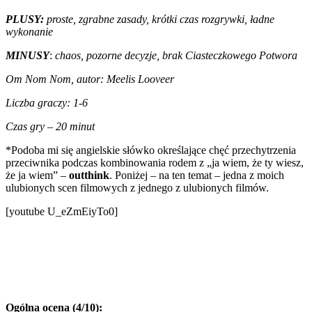
PLUSY:
proste, zgrabne zasady, krótki czas rozgrywki, ładne
wykonanie
MINUSY
:
chaos, pozorne decyzje,
brak Ciasteczkowego Potwora
Om Nom Nom, autor: Meelis Looveer
Liczba graczy: 1-6
Czas gry – 20 minut
*Podoba mi się angielskie słówko określające chęć przechytrzenia
przeciwnika podczas kombinowania rodem z „ja wiem, że ty wiesz,
że ja wiem” –
outthink
. Poniżej – na ten temat – jedna z moich
ulubionych scen filmowych z jednego z ulubionych filmów.
[youtube U_eZmEiyTo0]
Ogólna ocena (4/10):