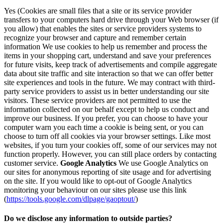
Yes (Cookies are small files that a site or its service provider
transfers to your computers hard drive through your Web browser (if
you allow) that enables the sites or service providers systems to
recognize your browser and capture and remember certain
information We use cookies to help us remember and process the
items in your shopping cart, understand and save your preferences
for future visits, keep track of advertisements and compile aggregate
data about site traffic and site interaction so that we can offer better
site experiences and tools in the future. We may contract with third-
party service providers to assist us in better understanding our site
visitors. These service providers are not permitted to use the
information collected on our behalf except to help us conduct and
improve our business. If you prefer, you can choose to have your
computer warn you each time a cookie is being sent, or you can
choose to turn off all cookies via your browser settings. Like most
websites, if you turn your cookies off, some of our services may not
function properly. However, you can still place orders by contacting
customer service.
Google Analytics
We use Google Analytics on
our sites for anonymous reporting of site usage and for advertising
on the site. If you would like to opt-out of Google Analytics
monitoring your behaviour on our sites please use this link
(
https://tools.google.com/dlpage/gaoptout/
)
Do we disclose any information to outside parties?