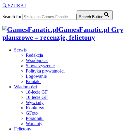
🔍 SZUKAJ
Search for:
Search Button
GamesFanatic.pl Gry
planszowe – recenzje, felietony
Serwis
Redakcja
Współpraca
Stowarzyszenie
Polityka prywatności
Logowanie
Kontakt
Wiadomości
18-lecie GF
10-lecie GF
Wywiady
Konkursy
GFoto
Poradniki
Warianty
Felietony