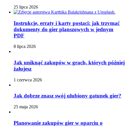
25 lipca 2026
Instrukcje, erraty i karty postaci: jak trzymać
dokumenty do gier planszowych w jednym
PDF
8 lipca 2026
Jak uniknąć zakupów w grach, których później
żałujesz
1 czerwca 2026
Jak dobrze znasz swój ulubiony gatunek gier?
25 maja 2026
Planowanie zakupów gier w oparciu o