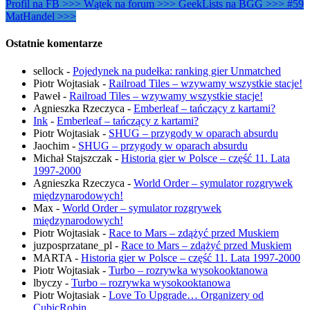
Profil na FB >>>
Wątek na forum >>>
GeekLists na BGG >>>
#59
MatHandel >>>
Ostatnie komentarze
sellock
-
Pojedynek na pudełka: ranking gier Unmatched
Piotr Wojtasiak
-
Railroad Tiles – wzywamy wszystkie stacje!
Paweł
-
Railroad Tiles – wzywamy wszystkie stacje!
Agnieszka Rzeczyca
-
Emberleaf – tańczący z kartami?
Ink
-
Emberleaf – tańczący z kartami?
Piotr Wojtasiak
-
SHUG – przygody w oparach absurdu
Jaochim
-
SHUG – przygody w oparach absurdu
Michał Stajszczak
-
Historia gier w Polsce – część 11. Lata
1997-2000
Agnieszka Rzeczyca
-
World Order – symulator rozgrywek
międzynarodowych!
Max
-
World Order – symulator rozgrywek
międzynarodowych!
Piotr Wojtasiak
-
Race to Mars – zdążyć przed Muskiem
juzposprzatane_pl
-
Race to Mars – zdążyć przed Muskiem
MARTA
-
Historia gier w Polsce – część 11. Lata 1997-2000
Piotr Wojtasiak
-
Turbo – rozrywka wysokooktanowa
lbyczy
-
Turbo – rozrywka wysokooktanowa
Piotr Wojtasiak
-
Love To Upgrade… Organizery od
CubicRobin