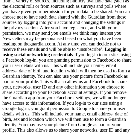
from a variety of sources, including publicly available data (such as
the electoral roll) or from sources such as surveys and polls where
you have given your permission for your data to be shared. You can
choose not to have such data shared with the Guardian from these
sources by logging into your account and changing the settings in
the privacy section. After you have registered, and with your
permission, we may send you emails we think may interest you.
Newsletters may be personalised based on what you have been
reading on theguardian.com. At any time you can decide not to
receive these emails and will be able to ‘unsubscribe’.
Logging in
using social networking credentials
If you log-in to our sites using
a Facebook log-in, you are granting permission to Facebook to share
your user details with us. This will include your name, email
address, date of birth and location which will then be used to form a
Guardian identity. You can also use your picture from Facebook as
part of your profile. This will also allow us and Facebook to share
your, networks, user ID and any other information you choose to
share according to your Facebook account settings. If you remove
the Guardian app from your Facebook settings, we will no longer
have access to this information. If you log-in to our sites using a
Google log-in, you grant permission to Google to share your user
details with us. This will include your name, email address, date of
birth, sex and location which we will then use to form a Guardian
identity. You may use your picture from Google as part of your
profile. This also allows us to share your networks, user ID and any