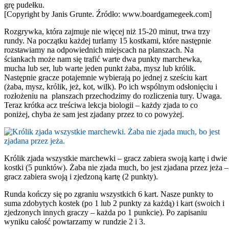
grę pudełku.
[Copyright by Janis Grunte. Źródło: www.boardgamegeek.com]
Rozgrywka, która zajmuje nie więcej niż 15-20 minut, trwa trzy
rundy. Na początku każdej turlamy 15 kostkami, które następnie
rozstawiamy na odpowiednich miejscach na planszach. Na
ściankach może nam się trafić warte dwa punkty marchewka,
mucha lub ser, lub warte jeden punkt żaba, mysz lub królik.
Następnie gracze potajemnie wybierają po jednej z sześciu kart
(żaba, mysz, królik, jeż, kot, wilk). Po ich wspólnym odsłonięciu i
rozłożeniu na planszach przechodzimy do rozliczenia tury. Uwaga.
Teraz krótka acz treściwa lekcja biologii – każdy zjada to co
poniżej, chyba że sam jest zjadany przez to co powyżej.
Królik zjada wszystkie marchewki – gracz zabiera swoją kartę i dwie
kostki (5 punktów). Żaba nie zjada much, bo jest zjadana przez jeża –
gracz zabiera swoją i zjedzoną kartę (2 punkty).
Runda kończy się po zgraniu wszystkich 6 kart. Nasze punkty to
suma zdobytych kostek (po 1 lub 2 punkty za każdą) i kart (swoich i
zjedzonych innych graczy – każda po 1 punkcie). Po zapisaniu
wyniku całość powtarzamy w rundzie 2 i 3.