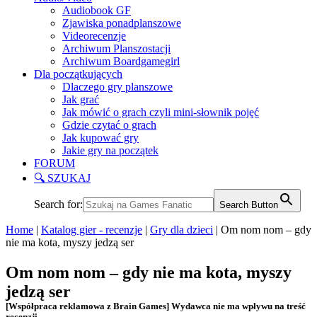
Audiobook GF
Zjawiska ponadplanszowe
Videorecenzje
Archiwum Planszostacji
Archiwum Boardgamegirl
Dla początkujących
Dlaczego gry planszowe
Jak grać
Jak mówić o grach czyli mini-słownik pojęć
Gdzie czytać o grach
Jak kupować gry
Jakie gry na początek
FORUM
🔍 SZUKAJ
Search for:
Search Button
Home
|
Katalog gier - recenzje
|
Gry dla dzieci
|
Om nom nom – gdy
nie ma kota, myszy jedzą ser
Om nom nom – gdy nie ma kota, myszy
jedzą ser
[Współpraca reklamowa z Brain Games] Wydawca nie ma wpływu na treść
recenzji