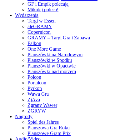
GF i Empik polecają
Mikołaj poleca!
Wydarzenia
Targi w Essen
aleGRAMY
Copernicon
GRAMY – Targi Gra i Zabawa
Falkon
One More Game
Planszówki na Narodowym
Planszówki w Spodku
Planszówki w Opactwie
Planszówki nad morzem
Polcon
Portalcon
Pyrkon
Wawa Gra
ZjAva
Zgrany Wawer
ZGRYW
Nagrody
Spiel des Jahres
Planszowa Gra Roku
Planszowe Gram Prix
Audio/Video