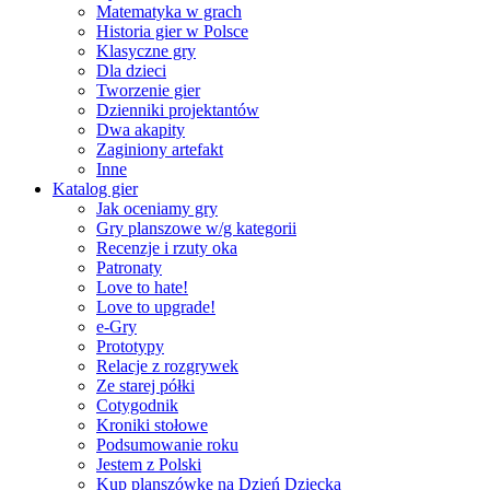
Matematyka w grach
Historia gier w Polsce
Klasyczne gry
Dla dzieci
Tworzenie gier
Dzienniki projektantów
Dwa akapity
Zaginiony artefakt
Inne
Katalog gier
Jak oceniamy gry
Gry planszowe w/g kategorii
Recenzje i rzuty oka
Patronaty
Love to hate!
Love to upgrade!
e-Gry
Prototypy
Relacje z rozgrywek
Ze starej półki
Cotygodnik
Kroniki stołowe
Podsumowanie roku
Jestem z Polski
Kup planszówkę na Dzień Dziecka