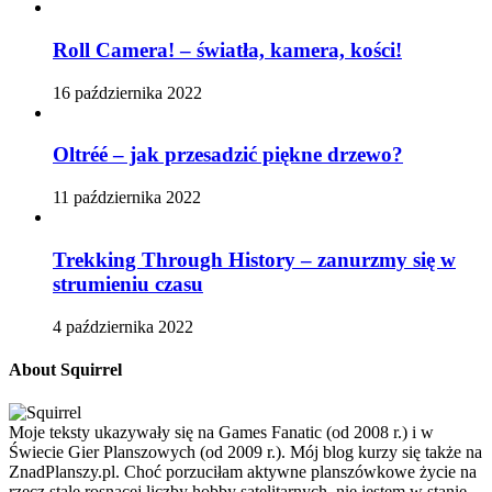
Roll Camera! – światła, kamera, kości!
16 października 2022
Oltréé – jak przesadzić piękne drzewo?
11 października 2022
Trekking Through History – zanurzmy się w
strumieniu czasu
4 października 2022
About Squirrel
Moje teksty ukazywały się na Games Fanatic (od 2008 r.) i w
Świecie Gier Planszowych (od 2009 r.). Mój blog kurzy się także na
ZnadPlanszy.pl. Choć porzuciłam aktywne planszówkowe życie na
rzecz stale rosnącej liczby hobby satelitarnych, nie jestem w stanie