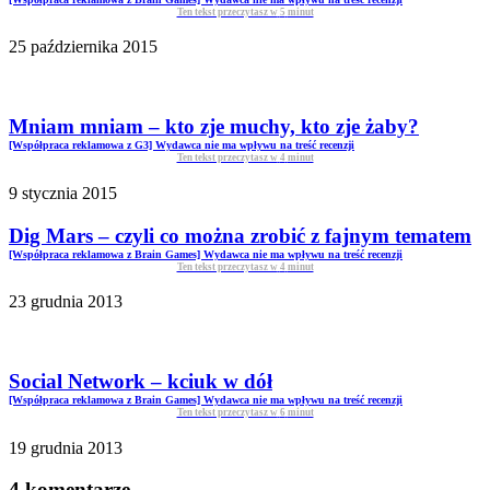
Ten tekst przeczytasz w
5
minut
25 października 2015
Mniam mniam – kto zje muchy, kto zje żaby?
[Współpraca reklamowa z G3] Wydawca nie ma wpływu na treść recenzji
Ten tekst przeczytasz w
4
minut
9 stycznia 2015
Dig Mars – czyli co można zrobić z fajnym tematem
[Współpraca reklamowa z Brain Games] Wydawca nie ma wpływu na treść recenzji
Ten tekst przeczytasz w
4
minut
23 grudnia 2013
Social Network – kciuk w dół
[Współpraca reklamowa z Brain Games] Wydawca nie ma wpływu na treść recenzji
Ten tekst przeczytasz w
6
minut
19 grudnia 2013
4 komentarze