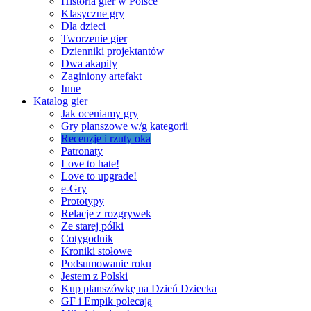
Historia gier w Polsce
Klasyczne gry
Dla dzieci
Tworzenie gier
Dzienniki projektantów
Dwa akapity
Zaginiony artefakt
Inne
Katalog gier
Jak oceniamy gry
Gry planszowe w/g kategorii
Recenzje i rzuty oka
Patronaty
Love to hate!
Love to upgrade!
e-Gry
Prototypy
Relacje z rozgrywek
Ze starej półki
Cotygodnik
Kroniki stołowe
Podsumowanie roku
Jestem z Polski
Kup planszówkę na Dzień Dziecka
GF i Empik polecają