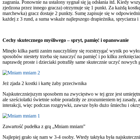
zagrania. Ponownie na ustalony sygnał się ją odsłania itd. Kiedy wszy
zjedzona przez innego gracza) otrzymuje się 1 punkt. Za każdą kostk
marchewka) gracz dostaje 2 punkty. Sumę zapisuje się w odpowiednim
każdej z 3 rund, a suma wskaże najlepszego drapieżnika, spryciarza i
Cechy skutecznego myśliwego – spryt, pamięć i opanowanie
Minęło kilka partii zanim nauczyliśmy się rozstrzygać wynik po wyłoż
sposobów niestety trzeba się nauczyć na pamięć i po kilku zerknięcia
naprawdę proste i dzieciaki potrafiły same skutecznie uczyć nowyc
Jeż zjada 2 kostki i kartę żaby przeciwnika
Najskuteczniejszym sposobem na zwycięstwo w tej grze jest umiejęt
ale sześciolatki świetnie sobie poradziły ze zrozumieniem tej zasady, 
interakcji, więc podczas rozgrywki, zawsze było dużo śmiechu i o
Zawartość pudełka z grą „Mniam mniam”
Najlepiej grało się nam w 3-4 osoby. Wtedy taktyka była najskuteczni