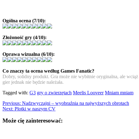
Ogólna ocena (7/10):
Złożoność gry (4/10):
Oprawa wizualna (6/10):
Co znaczy ta ocena według Games Fanatic?
Dobry, solidny produkt. Gra może nie wybitnie oryginalna, ale wci
gier jednak nie będzie należała.
Tagged with:
G3
gry o zwierzętach
Meelis Looveer
Mniam mniam
Previous:
Nadzwyczajni – wyobraźnia na najwyższych obrotach
Next:
Plotki w naszym CV
Może cię zainteresować: