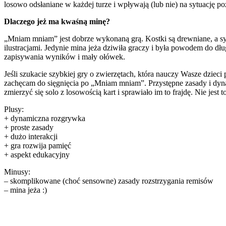
losowo odsłaniane w każdej turze i wpływają (lub nie) na sytuację po
Dlaczego jeż ma kwaśną minę?
„Mniam mniam” jest dobrze wykonaną grą. Kostki są drewniane, a sy
ilustracjami. Jedynie mina jeża dziwiła graczy i była powodem do dłu
zapisywania wyników i mały ołówek.
Jeśli szukacie szybkiej gry o zwierzętach, która nauczy Wasze dzie
zachęcam do sięgnięcia po „Mniam mniam”. Przystępne zasady i dynam
zmierzyć się solo z losowością kart i sprawiało im to frajdę. Nie je
Plusy:
+ dynamiczna rozgrywka
+ proste zasady
+ dużo interakcji
+ gra rozwija pamięć
+ aspekt edukacyjny
Minusy:
– skomplikowane (choć sensowne) zasady rozstrzygania remisów
– mina jeża :)