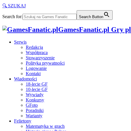
🔍 SZUKAJ
Search for:
Search Button
GamesFanatic.pl Gry pla
Serwis
Redakcja
Współpraca
Stowarzyszenie
Polityka prywatności
Logowanie
Kontakt
Wiadomości
18-lecie GF
10-lecie GF
Wywiady
Konkursy
GFoto
Poradniki
Warianty
Felietony
Matematyka w grach