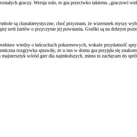
zostałych graczy. Wersja solo, to gra przeciwko takiemu „graczowi widm
mbole są charakterystyczne, choć przyznam, że wizerunek myszy wybr
giej serii żartów o przyczynie jej powstania. Grafiki są na dobrym poz
ci podstaw wiedzy o łańcuchach pokarmowych, wskaże przydatność spryt
iczna rozgrywka sprawiły, że u nas w domu gra przyjęła się znakomic
st to majstersztyk wśród gier dla najmłodszych, mimo to zachęcam do spr