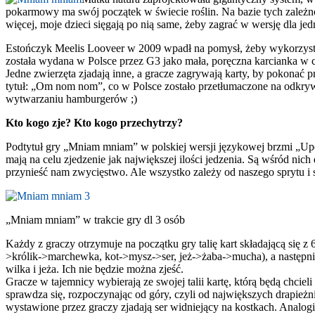
pokarmowy ma swój początek w świecie roślin. Na bazie tych zależn
więcej, moje dzieci sięgają po nią same, żeby zagrać w wersję dla 
Estończyk Meelis Looveer w 2009 wpadł na pomysł, żeby wykorzyst
została wydana w Polsce przez G3 jako mała, poręczna karcianka w 
Jedne zwierzęta zjadają inne, a gracze zagrywają karty, by pokonać
tytuł: „Om nom nom”, co w Polsce zostało przetłumaczone na odkry
wytwarzaniu hamburgerów ;)
Kto kogo zje? Kto kogo przechytrzy?
Podtytuł gry „Mniam mniam” w polskiej wersji językowej brzmi „Upol
mają na celu zjedzenie jak największej ilości jedzenia. Są wśród nich
przynieść nam zwycięstwo. Ale wszystko zależy od naszego sprytu i s
„Mniam mniam” w trakcie gry dl 3 osób
Każdy z graczy otrzymuje na początku gry talię kart składającą się z 
>królik->marchewka, kot->mysz->ser, jeż->żaba->mucha), a następnie
wilka i jeża. Ich nie będzie można zjeść.
Gracze w tajemnicy wybierają ze swojej talii kartę, którą będą chcie
sprawdza się, rozpoczynając od góry, czyli od największych drapieżn
wystawione przez graczy zjadają ser widniejący na kostkach. Analogi