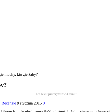
je muchy, kto zje żaby?
by?
Ten tekst przeczytasz w
4
minut
,
Recenzje
9 stycznia 2015
0
órym istnieje niezliczona ilość zależności. Jedne stworzenia korzystaj