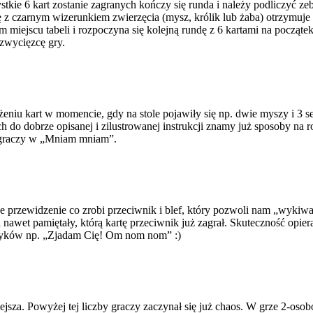
stkie 6 kart zostanie zagranych kończy się runda i należy podliczyć zebr
ę z czarnym wizerunkiem zwierzęcia (mysz, królik lub żaba) otrzymuje 
 miejscu tabeli i rozpoczyna się kolejną rundę z 6 kartami na począte
 zwycięzcę gry.
eniu kart w momencie, gdy na stole pojawiły się np. dwie myszy i 3 se
ch do dobrze opisanej i zilustrowanej instrukcji znamy już sposoby na
h graczy w „Mniam mniam”.
ne przewidzenie co zrobi przeciwnik i blef, który pozwoli nam „wykiw
a nawet pamiętały, którą kartę przeciwnik już zagrał. Skuteczność opier
krzyków np. „Zjadam Cię! Om nom nom” :)
ejsza. Powyżej tej liczby graczy zaczynał się już chaos. W grze 2-osobo