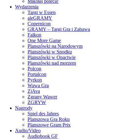
Mikołaj poleca!
Wydarzenia
Targi w Essen
aleGRAMY
Copernicon
GRAMY – Targi Gra i Zabawa
Falkon
One More Game
Planszówki na Narodowym
Planszówki w Spodku
Planszówki w Opactwie
Planszówki nad morzem
Polcon
Portalcon
Pyrkon
Wawa Gra
ZjAva
Zgrany Wawer
ZGRYW
Nagrody
Spiel des Jahres
Planszowa Gra Roku
Planszowe Gram Prix
Audio/Video
Audiobook GF