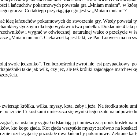
ości i łańcuchów pokarmowych powstała gra „Mniam mniam”, w którą gr
jednego gracza. Co takiego przyciągającego jest w „Mniam mniam”?
ać ideę łańcuchów pokarmowych do stworzenia gry. Wtedy powstał ty
charakterystycznym dla tego wydawnictwa pudełku. Dokładnie 4 lata p
 przeciwników i wygrać w odwiecznej, naturalnej walce o przeżycie w 
wcze „Mniam mniam”. Ciekawostką jest fakt, że Pan Looveer ma na swo
uj swoje jedzonko”. Ten bezpośredni zwrot nie jest przypadkowy, pon
 drapieżniki takie jak wilk, czy jeż, ale też króliki zajadające marche
zczęścia.
6 zwierząt: królika, wilka, myszy, kota, żaby i jeża. Na środku stołu 
 po rzucie 15 kostkami umieszcza się wyniki tego rzutu na odpowiedni
li zagrać, na ustalony sygnał odsłaniają ją i umieszczają obok kostek 
ików, kto kogo zjada. Kot zjada wszystkie myszy; zarówno na kostkach j
cznie rozstrzyga się pozostałe dwa łańcuchy pokarmowe. Zebrane karty i