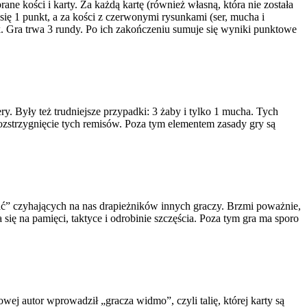
ane kości i karty. Za każdą kartę (również własną, która nie została
się 1 punkt, a za kości z czerwonymi rysunkami (ser, mucha i
k. Gra trwa 3 rundy. Po ich zakończeniu sumuje się wyniki punktowe
ry. Były też trudniejsze przypadki: 3 żaby i tylko 1 mucha. Tych
 rozstrzygnięcie tych remisów. Poza tym elementem zasady gry są
ać” czyhających na nas drapieżników innych graczy. Brzmi poważnie,
a się na pamięci, taktyce i odrobinie szczęścia. Poza tym gra ma sporo
wej autor wprowadził „gracza widmo”, czyli talię, której karty są