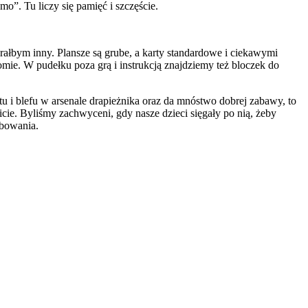
o”. Tu liczy się pamięć i szczęście.
ałbym inny. Plansze są grube, a karty standardowe i ciekawymi
iomie. W pudełku poza grą i instrukcją znajdziemy też bloczek do
u i blefu w arsenale drapieżnika oraz da mnóstwo dobrej zabawy, to
ie. Byliśmy zachwyceni, gdy nasze dzieci sięgały po nią, żeby
óbowania.