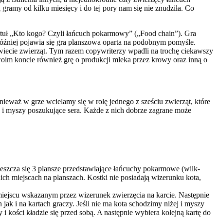
amy od kilku miesięcy i do tej pory nam się nie znudziła. Co
tuł „Kto kogo? Czyli łańcuch pokarmowy” („Food chain”). Gra
óźniej pojawia się gra planszowa oparta na podobnym pomyśle.
świecie zwierząt. Tym razem copywriterzy wpadli na trochę ciekawszy
im koncie również grę o produkcji mleka przez krowy oraz inną o
ieważ w grze wcielamy się w rolę jednego z sześciu zwierząt, które
wkę i myszy poszukujące sera. Każde z nich dobrze zagrane może
umieszcza się 3 plansze przedstawiające łańcuchy pokarmowe (wilk-
ch miejscach na planszach. Kostki nie posiadają wizerunku kota,
na miejscu wskazanym przez wizerunek zwierzęcia na karcie. Następnie
ak i na kartach graczy. Jeśli nie ma kota schodzimy niżej i myszy
 kości kładzie się przed sobą. A następnie wybiera kolejną kartę do