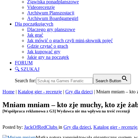
Zjawiska ponadplanszowe
Videorecenzje
Archiwum Planszostacji
Archiwum Boardgamegirl
Dla początkujących
Dlaczego gry planszowe
Jak grać
Jak mówić o grach czyli mini-słownik pojęć
Gdzie czytać o grach
Jak kupować gry
Jakie gry na początek
FORUM
🔍 SZUKAJ
Search for:
Search Button
Home
|
Katalog gier - recenzje
|
Gry dla dzieci
|
Mniam mniam – kto z
Mniam mniam – kto zje muchy, kto zje ża
[Współpraca reklamowa z G3] Wydawca nie ma wpływu na treść recenzji
Posted by:
JackOfRedClubs
in
Gry dla dzieci
,
Katalog gier - recenzje
Matka natura zaprojektowała gigantyczny system, w kt