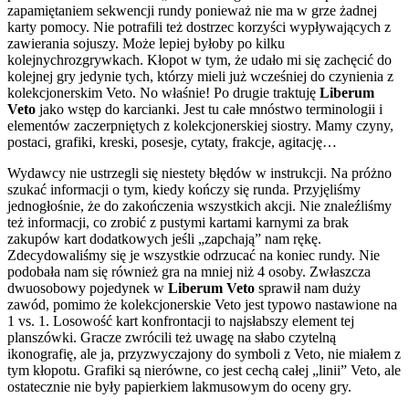
zapamiętaniem sekwencji rundy ponieważ nie ma w grze żadnej
karty pomocy. Nie potrafili też dostrzec korzyści wypływających z
zawierania sojuszy. Może lepiej byłoby po kilku
kolejnychrozgrywkach. Kłopot w tym, że udało mi się zachęcić do
kolejnej gry jedynie tych, którzy mieli już wcześniej do czynienia z
kolekcjonerskim Veto. No właśnie! Po drugie traktuję
Liberum
Veto
jako wstęp do karcianki. Jest tu całe mnóstwo terminologii i
elementów zaczerpniętych z kolekcjonerskiej siostry. Mamy czyny,
postaci, grafiki, kreski, posesje, cytaty, frakcje, agitację…
Wydawcy nie ustrzegli się niestety błędów w instrukcji. Na próżno
szukać informacji o tym, kiedy kończy się runda. Przyjęliśmy
jednogłośnie, że do zakończenia wszystkich akcji. Nie znaleźliśmy
też informacji, co zrobić z pustymi kartami karnymi za brak
zakupów kart dodatkowych jeśli „zapchają” nam rękę.
Zdecydowaliśmy się je wszystkie odrzucać na koniec rundy. Nie
podobała nam się również gra na mniej niż 4 osoby. Zwłaszcza
dwuosobowy pojedynek w
Liberum Veto
sprawił nam duży
zawód, pomimo że kolekcjonerskie Veto jest typowo nastawione na
1 vs. 1. Losowość kart konfrontacji to najsłabszy element tej
planszówki. Gracze zwrócili też uwagę na słabo czytelną
ikonografię, ale ja, przyzwyczajony do symboli z Veto, nie miałem z
tym kłopotu. Grafiki są nierówne, co jest cechą całej „linii” Veto, ale
ostatecznie nie były papierkiem lakmusowym do oceny gry.