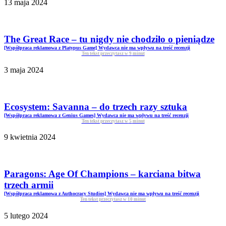
13 maja 2024
The Great Race – tu nigdy nie chodziło o pieniądze
[Współpraca reklamowa z Platypus Game] Wydawca nie ma wpływu na treść recenzji
Ten tekst przeczytasz w
9
minut
3 maja 2024
Ecosystem: Savanna – do trzech razy sztuka
[Współpraca reklamowa z Genius Games] Wydawca nie ma wpływu na treść recenzji
Ten tekst przeczytasz w
5
minut
9 kwietnia 2024
Paragons: Age Of Champions – karciana bitwa
trzech armii
[Współpraca reklamowa z Authocracy Studios] Wydawca nie ma wpływu na treść recenzji
Ten tekst przeczytasz w
10
minut
5 lutego 2024