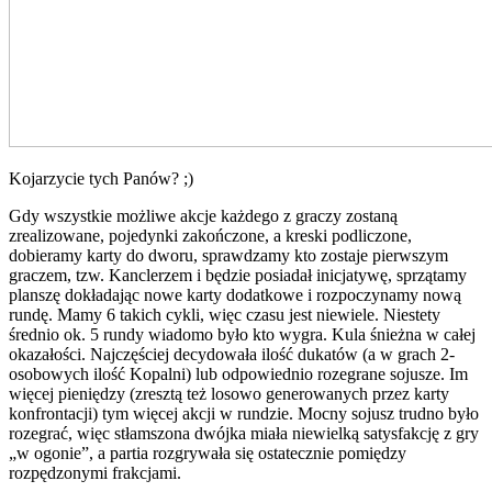
Kojarzycie tych Panów? ;)
Gdy wszystkie możliwe akcje każdego z graczy zostaną
zrealizowane, pojedynki zakończone, a kreski podliczone,
dobieramy karty do dworu, sprawdzamy kto zostaje pierwszym
graczem, tzw. Kanclerzem i będzie posiadał inicjatywę, sprzątamy
planszę dokładając nowe karty dodatkowe i rozpoczynamy nową
rundę. Mamy 6 takich cykli, więc czasu jest niewiele. Niestety
średnio ok. 5 rundy wiadomo było kto wygra. Kula śnieżna w całej
okazałości. Najczęściej decydowała ilość dukatów (a w grach 2-
osobowych ilość Kopalni) lub odpowiednio rozegrane sojusze. Im
więcej pieniędzy (zresztą też losowo generowanych przez karty
konfrontacji) tym więcej akcji w rundzie. Mocny sojusz trudno było
rozegrać, więc stłamszona dwójka miała niewielką satysfakcję z gry
„w ogonie”, a partia rozgrywała się ostatecznie pomiędzy
rozpędzonymi frakcjami.