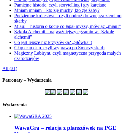
Pamiętne historie, czyli storytelling i gry karciane
Mniam mniam – kto zje muchy, kto zje żaby?
Podziemne królestwa – czyli podróż do wnętrza ziemi po
skarby
Miau! – historia o kocie co łapał myszy, mówiąc „miau!”
Szkoła Alchemii – najważniejszy egzamin w „Szkole
alchemii”
Co jest lepsze niż krzyżówka? „Słówka”!
Cłap cłap cłap, czyli wyprawa po Smoczy skarb
Magiczny Labirynt, czyli magnetyczna przygoda małych
czarodziejów
All (31)
Patronaty – Wydarzenia
Wydarzenia
WawaGra – relacja z planszówek na PGE