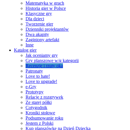
Matematyka w grach
Historia gier w Polsce
Klasyczne gry
Dla dzieci
Tworzenie gier
Dzienniki projektantów
Dwa akapity
Zaginiony artefakt
Inne
Katalog gier
Jak oceniamy gry
Gry planszowe w/g kategorii
Recenzje i rzuty oka
Patronaty
Love to hate!
Love to upgrade!
e-Gry
Prototypy
Relacje z rozgrywek
Ze starej półki
Cotygodnik
Kroniki stołowe
Podsumowanie roku
Jestem z Polski
Kup planszówkę na Dzień Dziecka