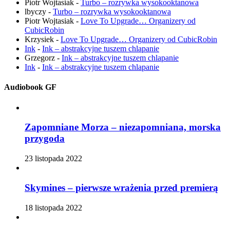
Piotr Wojtasiak
-
Turbo – rozrywka wysokooktanowa
lbyczy
-
Turbo – rozrywka wysokooktanowa
Piotr Wojtasiak
-
Love To Upgrade… Organizery od
CubicRobin
Krzysiek
-
Love To Upgrade… Organizery od CubicRobin
Ink
-
Ink – abstrakcyjne tuszem chlapanie
Grzegorz
-
Ink – abstrakcyjne tuszem chlapanie
Ink
-
Ink – abstrakcyjne tuszem chlapanie
Audiobook GF
Zapomniane Morza – niezapomniana, morska
przygoda
23 listopada 2022
Skymines – pierwsze wrażenia przed premierą
18 listopada 2022