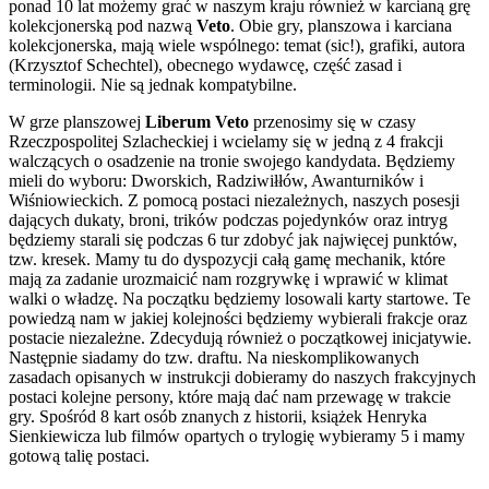
ponad 10 lat możemy grać w naszym kraju również w karcianą grę
kolekcjonerską pod nazwą
Veto
. Obie gry, planszowa i karciana
kolekcjonerska, mają wiele wspólnego: temat (sic!), grafiki, autora
(Krzysztof Schechtel), obecnego wydawcę, część zasad i
terminologii. Nie są jednak kompatybilne.
W grze planszowej
Liberum Veto
przenosimy się w czasy
Rzeczpospolitej Szlacheckiej i wcielamy się w jedną z 4 frakcji
walczących o osadzenie na tronie swojego kandydata. Będziemy
mieli do wyboru: Dworskich, Radziwiłłów, Awanturników i
Wiśniowieckich. Z pomocą postaci niezależnych, naszych posesji
dających dukaty, broni, trików podczas pojedynków oraz intryg
będziemy starali się podczas 6 tur zdobyć jak najwięcej punktów,
tzw. kresek. Mamy tu do dyspozycji całą gamę mechanik, które
mają za zadanie urozmaicić nam rozgrywkę i wprawić w klimat
walki o władzę. Na początku będziemy losowali karty startowe. Te
powiedzą nam w jakiej kolejności będziemy wybierali frakcje oraz
postacie niezależne. Zdecydują również o początkowej inicjatywie.
Następnie siadamy do tzw. draftu. Na nieskomplikowanych
zasadach opisanych w instrukcji dobieramy do naszych frakcyjnych
postaci kolejne persony, które mają dać nam przewagę w trakcie
gry. Spośród 8 kart osób znanych z historii, książek Henryka
Sienkiewicza lub filmów opartych o trylogię wybieramy 5 i mamy
gotową talię postaci.