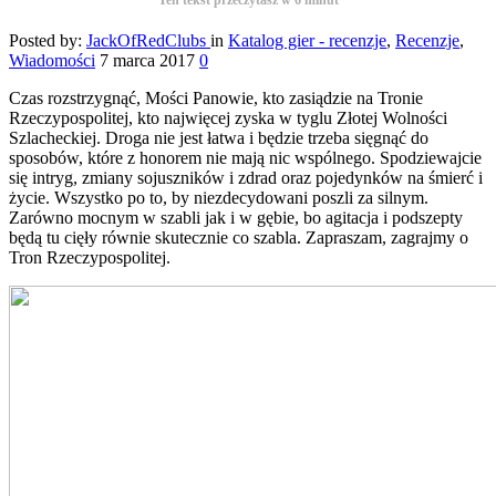
Posted by:
JackOfRedClubs
in
Katalog gier - recenzje
,
Recenzje
,
Wiadomości
7 marca 2017
0
Czas rozstrzygnąć, Mości Panowie, kto zasiądzie na Tronie
Rzeczypospolitej, kto najwięcej zyska w tyglu Złotej Wolności
Szlacheckiej. Droga nie jest łatwa i będzie trzeba sięgnąć do
sposobów, które z honorem nie mają nic wspólnego. Spodziewajcie
się intryg, zmiany sojuszników i zdrad oraz pojedynków na śmierć i
życie. Wszystko po to, by niezdecydowani poszli za silnym.
Zarówno mocnym w szabli jak i w gębie, bo agitacja i podszepty
będą tu cięły równie skutecznie co szabla. Zapraszam, zagrajmy o
Tron Rzeczypospolitej.