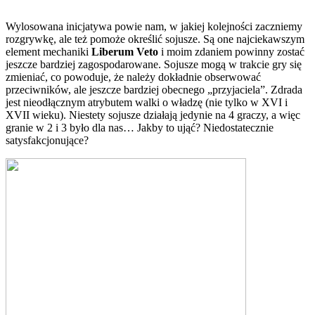
Wylosowana inicjatywa powie nam, w jakiej kolejności zaczniemy
rozgrywkę, ale też pomoże określić sojusze. Są one najciekawszym
element mechaniki
Liberum Veto
i moim zdaniem powinny zostać
jeszcze bardziej zagospodarowane. Sojusze mogą w trakcie gry się
zmieniać, co powoduje, że należy dokładnie obserwować
przeciwników, ale jeszcze bardziej obecnego „przyjaciela”. Zdrada
jest nieodłącznym atrybutem walki o władzę (nie tylko w XVI i
XVII wieku). Niestety sojusze działają jedynie na 4 graczy, a więc
granie w 2 i 3 było dla nas… Jakby to ująć? Niedostatecznie
satysfakcjonujące?