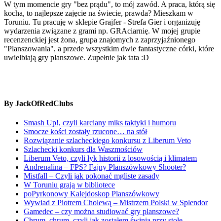
W tym momencie gry "bez prądu", to mój zawód. A praca, którą się
kocha, to najlepsze zajęcie na świecie, prawda? Mieszkam w
Toruniu. Tu pracuję w sklepie Grajfer - Strefa Gier i organizuję
wydarzenia związane z grami np. GRAciarnię. W mojej grupie
recenzenckiej jest żona, grupa znajomych z zaprzyjaźnionego
"Planszowania", a przede wszystkim dwie fantastyczne córki, które
uwielbiają gry planszowe. Zupełnie jak tata :D
By JackOfRedClubs
Smash Up!, czyli karciany miks taktyki i humoru
Smocze kości zostały rzucone… na stół
Rozwiązanie szlacheckiego konkursu z Liberum Veto
Szlachecki konkurs dla Waszmościów
Liberum Veto, czyli łyk historii z losowością i klimatem
Andrenalina – FPS? Fajny Planszówkowy Shooter?
Mistfall – Czyli jak pokonać mgliste zasady
W Toruniu grają w bibliotece
poPyrkonowy Kalejdoskop Planszówkowy
Wywiad z Piotrem Cholewą – Mistrzem Polski w Splendor
Gamedec – czy można studiować gry planszowe?
Chrum, chrum, czyli jak zostałem świnią przy stole