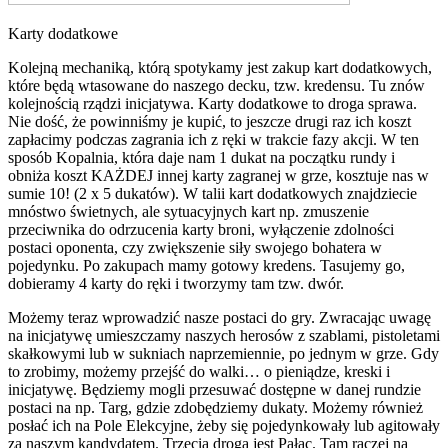
Karty dodatkowe
Kolejną mechaniką, którą spotykamy jest zakup kart dodatkowych,
które będą wtasowane do naszego decku, tzw. kredensu. Tu znów
kolejnością rządzi inicjatywa. Karty dodatkowe to droga sprawa.
Nie dość, że powinniśmy je kupić, to jeszcze drugi raz ich koszt
zapłacimy podczas zagrania ich z ręki w trakcie fazy akcji. W ten
sposób Kopalnia, która daje nam 1 dukat na początku rundy i
obniża koszt KAŻDEJ innej karty zagranej w grze, kosztuje nas w
sumie 10! (2 x 5 dukatów). W talii kart dodatkowych znajdziecie
mnóstwo świetnych, ale sytuacyjnych kart np. zmuszenie
przeciwnika do odrzucenia karty broni, wyłączenie zdolności
postaci oponenta, czy zwiększenie siły swojego bohatera w
pojedynku. Po zakupach mamy gotowy kredens. Tasujemy go,
dobieramy 4 karty do ręki i tworzymy tam tzw. dwór.
Możemy teraz wprowadzić nasze postaci do gry. Zwracając uwagę
na inicjatywę umieszczamy naszych herosów z szablami, pistoletami
skałkowymi lub w sukniach naprzemiennie, po jednym w grze. Gdy
to zrobimy, możemy przejść do walki… o pieniądze, kreski i
inicjatywę. Będziemy mogli przesuwać dostępne w danej rundzie
postaci na np. Targ, gdzie zdobędziemy dukaty. Możemy również
posłać ich na Pole Elekcyjne, żeby się pojedynkowały lub agitowały
za naszym kandydatem. Trzecią drogą jest Pałac. Tam raczej na