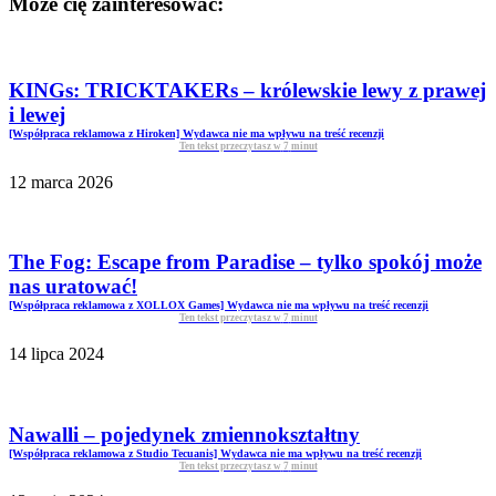
Może cię zainteresować:
KINGs: TRICKTAKERs – królewskie lewy z prawej
i lewej
[Współpraca reklamowa z Hiroken] Wydawca nie ma wpływu na treść recenzji
Ten tekst przeczytasz w
7
minut
12 marca 2026
The Fog: Escape from Paradise – tylko spokój może
nas uratować!
[Współpraca reklamowa z XOLLOX Games] Wydawca nie ma wpływu na treść recenzji
Ten tekst przeczytasz w
7
minut
14 lipca 2024
Nawalli – pojedynek zmiennokształtny
[Współpraca reklamowa z Studio Tecuanis] Wydawca nie ma wpływu na treść recenzji
Ten tekst przeczytasz w
7
minut