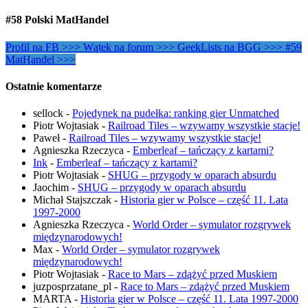
#58 Polski MatHandel
Profil na FB >>>
Wątek na forum >>>
GeekLists na BGG >>>
#59
MatHandel >>>
Ostatnie komentarze
sellock
-
Pojedynek na pudełka: ranking gier Unmatched
Piotr Wojtasiak
-
Railroad Tiles – wzywamy wszystkie stacje!
Paweł
-
Railroad Tiles – wzywamy wszystkie stacje!
Agnieszka Rzeczyca
-
Emberleaf – tańczący z kartami?
Ink
-
Emberleaf – tańczący z kartami?
Piotr Wojtasiak
-
SHUG – przygody w oparach absurdu
Jaochim
-
SHUG – przygody w oparach absurdu
Michał Stajszczak
-
Historia gier w Polsce – część 11. Lata
1997-2000
Agnieszka Rzeczyca
-
World Order – symulator rozgrywek
międzynarodowych!
Max
-
World Order – symulator rozgrywek
międzynarodowych!
Piotr Wojtasiak
-
Race to Mars – zdążyć przed Muskiem
juzposprzatane_pl
-
Race to Mars – zdążyć przed Muskiem
MARTA
-
Historia gier w Polsce – część 11. Lata 1997-2000