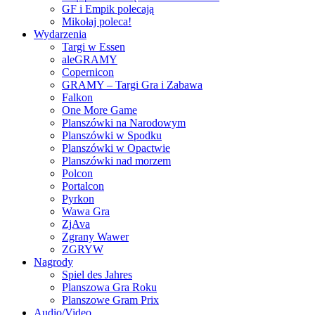
GF i Empik polecają
Mikołaj poleca!
Wydarzenia
Targi w Essen
aleGRAMY
Copernicon
GRAMY – Targi Gra i Zabawa
Falkon
One More Game
Planszówki na Narodowym
Planszówki w Spodku
Planszówki w Opactwie
Planszówki nad morzem
Polcon
Portalcon
Pyrkon
Wawa Gra
ZjAva
Zgrany Wawer
ZGRYW
Nagrody
Spiel des Jahres
Planszowa Gra Roku
Planszowe Gram Prix
Audio/Video