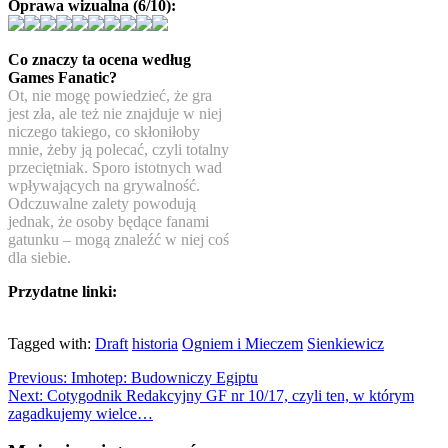
Oprawa wizualna (6/10):
Co znaczy ta ocena według
Games Fanatic?
Ot, nie mogę powiedzieć, że gra
jest zła, ale też nie znajduje w niej
niczego takiego, co skłoniłoby
mnie, żeby ją polecać, czyli totalny
przeciętniak. Sporo istotnych wad
wpływających na grywalność.
Odczuwalne zalety powodują
jednak, że osoby będące fanami
gatunku – mogą znaleźć w niej coś
dla siebie.
Przydatne linki:
Tagged with:
Draft
historia
Ogniem i Mieczem
Sienkiewicz
Previous:
Imhotep: Budowniczy Egiptu
Next:
Cotygodnik Redakcyjny GF nr 10/17, czyli ten, w którym
zagadkujemy wielce…