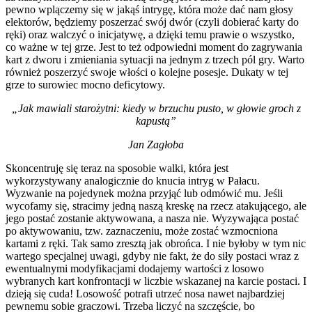
pewno wplączemy się w jakąś intrygę, która może dać nam głosy
elektorów, będziemy poszerzać swój dwór (czyli dobierać karty do
ręki) oraz walczyć o inicjatywę, a dzięki temu prawie o wszystko,
co ważne w tej grze. Jest to też odpowiedni moment do zagrywania
kart z dworu i zmieniania sytuacji na jednym z trzech pól gry. Warto
również poszerzyć swoje włości o kolejne posesje. Dukaty w tej
grze to surowiec mocno deficytowy.
„Jak mawiali starożytni: kiedy w brzuchu pusto, w głowie groch z
kapustą”
Jan Zagłoba
Skoncentruję się teraz na sposobie walki, która jest
wykorzystywany analogicznie do knucia intryg w Pałacu.
Wyzwanie na pojedynek można przyjąć lub odmówić mu. Jeśli
wycofamy się, stracimy jedną naszą kreskę na rzecz atakującego, ale
jego postać zostanie aktywowana, a nasza nie. Wyzywająca postać
po aktywowaniu, tzw. zaznaczeniu, może zostać wzmocniona
kartami z ręki. Tak samo zresztą jak obrońca. I nie byłoby w tym nic
wartego specjalnej uwagi, gdyby nie fakt, że do siły postaci wraz z
ewentualnymi modyfikacjami dodajemy wartości z losowo
wybranych kart konfrontacji w liczbie wskazanej na karcie postaci. I
dzieją się cuda! Losowość potrafi utrzeć nosa nawet najbardziej
pewnemu sobie graczowi. Trzeba liczyć na szczęście, bo