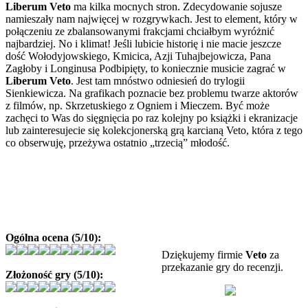
Liberum Veto
ma kilka mocnych stron. Zdecydowanie sojusze
namieszały nam najwięcej w rozgrywkach. Jest to element, który w
połączeniu ze zbalansowanymi frakcjami chciałbym wyróżnić
najbardziej. No i klimat! Jeśli lubicie historię i nie macie jeszcze
dość Wołodyjowskiego, Kmicica, Azji Tuhajbejowicza, Pana
Zagłoby i Longinusa Podbipięty, to koniecznie musicie zagrać w
Liberum Veto
. Jest tam mnóstwo odniesień do trylogii
Sienkiewicza. Na grafikach poznacie bez problemu twarze aktorów
z filmów, np. Skrzetuskiego z Ogniem i Mieczem. Być może
zachęci to Was do sięgnięcia po raz kolejny po książki i ekranizacje
lub zainteresujecie się kolekcjonerską grą karcianą Veto, która z tego
co obserwuję, przeżywa ostatnio „trzecią” młodość.
Ogólna ocena (5/10):
Dziękujemy firmie
Veto
za
przekazanie gry do recenzji.
Złożoność gry (5/10):