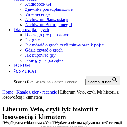
Audiobook GF
Zjawiska ponadplanszowe
Videorecenzje
Archiwum Planszostacji
Archiwum Boardgamegirl
Dla początkujących
Dlaczego gry planszowe
Jak grać
Jak mówić o grach czyli mini-słownik pojęć
Gdzie czytać o grach
Jak kupować gry
Jakie gry na początek
FORUM
🔍 SZUKAJ
Search for:
Search Button
Home
|
Katalog gier - recenzje
|
Liberum Veto, czyli łyk historii z
losowością i klimatem
Liberum Veto, czyli łyk historii z
losowością i klimatem
[Współpraca reklamowa z Veto] Wydawca nie ma wpływu na treść recenzji
Ten tekst przeczytasz w
6
minut