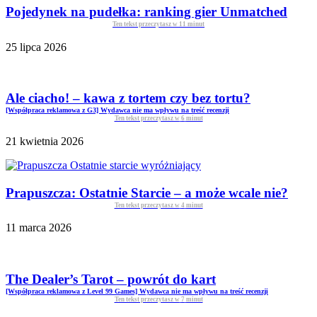
Pojedynek na pudełka: ranking gier Unmatched
Ten tekst przeczytasz w
11
minut
25 lipca 2026
Ale ciacho! – kawa z tortem czy bez tortu?
[Współpraca reklamowa z G3] Wydawca nie ma wpływu na treść recenzji
Ten tekst przeczytasz w
6
minut
21 kwietnia 2026
Prapuszcza: Ostatnie Starcie – a może wcale nie?
Ten tekst przeczytasz w
4
minut
11 marca 2026
The Dealer’s Tarot – powrót do kart
[Współpraca reklamowa z Level 99 Games] Wydawca nie ma wpływu na treść recenzji
Ten tekst przeczytasz w
7
minut