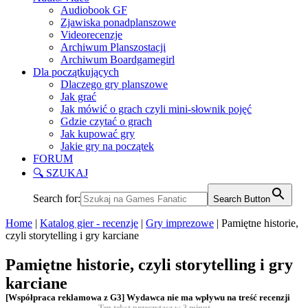
Audiobook GF
Zjawiska ponadplanszowe
Videorecenzje
Archiwum Planszostacji
Archiwum Boardgamegirl
Dla początkujących
Dlaczego gry planszowe
Jak grać
Jak mówić o grach czyli mini-słownik pojęć
Gdzie czytać o grach
Jak kupować gry
Jakie gry na początek
FORUM
🔍 SZUKAJ
Search for:
Search Button
Home
|
Katalog gier - recenzje
|
Gry imprezowe
|
Pamiętne historie,
czyli storytelling i gry karciane
Pamiętne historie, czyli storytelling i gry
karciane
[Współpraca reklamowa z G3] Wydawca nie ma wpływu na treść recenzji
Ten tekst przeczytasz w
3
minut