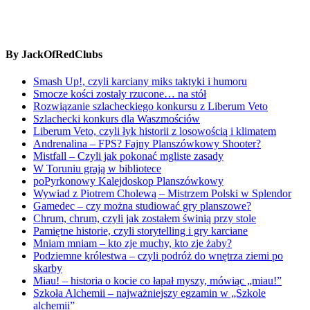
By JackOfRedClubs
Smash Up!, czyli karciany miks taktyki i humoru
Smocze kości zostały rzucone… na stół
Rozwiązanie szlacheckiego konkursu z Liberum Veto
Szlachecki konkurs dla Waszmościów
Liberum Veto, czyli łyk historii z losowością i klimatem
Andrenalina – FPS? Fajny Planszówkowy Shooter?
Mistfall – Czyli jak pokonać mgliste zasady
W Toruniu grają w bibliotece
poPyrkonowy Kalejdoskop Planszówkowy
Wywiad z Piotrem Cholewą – Mistrzem Polski w Splendor
Gamedec – czy można studiować gry planszowe?
Chrum, chrum, czyli jak zostałem świnią przy stole
Pamiętne historie, czyli storytelling i gry karciane
Mniam mniam – kto zje muchy, kto zje żaby?
Podziemne królestwa – czyli podróż do wnętrza ziemi po
skarby
Miau! – historia o kocie co łapał myszy, mówiąc „miau!”
Szkoła Alchemii – najważniejszy egzamin w „Szkole
alchemii”