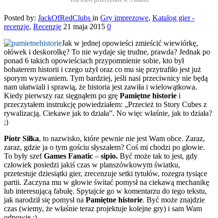
Posted by:
JackOfRedClubs
in
Gry imprezowe
,
Katalog gier -
recenzje
,
Recenzje
21 maja 2015
0
Jak w jednej opowieści zmieścić wiewiórkę,
ołówek i deskorolkę? To nie wydaje się trudne, prawda? Jednak po
ponad 6 takich opowieściach przypomnienie sobie, kto był
bohaterem historii i czego użył oraz co mu się przytrafiło jest już
sporym wyzwaniem. Tym bardziej, jeśli nasi przeciwnicy nie będą
nam ułatwiali i sprawią, że historia jest zawiła i wielowątkowa.
Kiedy pierwszy raz sięgnąłem po grę
Pamiętne historie
i
przeczytałem instrukcję powiedziałem: „Przecież to Story Cubes z
rywalizacją. Ciekawe jak to działa”. No więc właśnie, jak to działa?
;)
Piotr Siłka
, to nazwisko, które pewnie nie jest Wam obce. Zaraz,
zaraz, gdzie ja o tym gościu słyszałem? Coś mi chodzi po głowie.
To były szef
Games Fanatic
–
sipio.
Być może tak to jest, gdy
człowiek posiedzi jakiś czas w planszówkowym światku,
przetestuje dziesiątki gier, zrecenzuje setki tytułów, rozegra tysiące
partii. Zaczyna mu w głowie świtać pomysł na ciekawą mechanikę
lub interesującą fabułę. Spytajcie go w komentarzu do tego tekstu,
jak narodził się pomysł na
Pamiętne historie
. Być może znajdzie
czas (wiemy, że właśnie teraz projektuje kolejne gry) i sam Wam
odpowie ;)