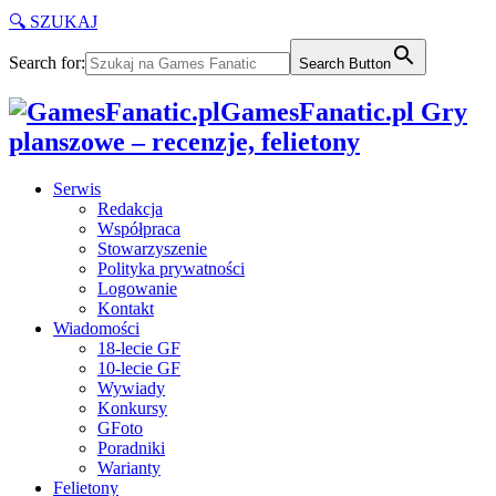
🔍 SZUKAJ
Search for:
Search Button
GamesFanatic.pl Gry
planszowe – recenzje, felietony
Serwis
Redakcja
Współpraca
Stowarzyszenie
Polityka prywatności
Logowanie
Kontakt
Wiadomości
18-lecie GF
10-lecie GF
Wywiady
Konkursy
GFoto
Poradniki
Warianty
Felietony