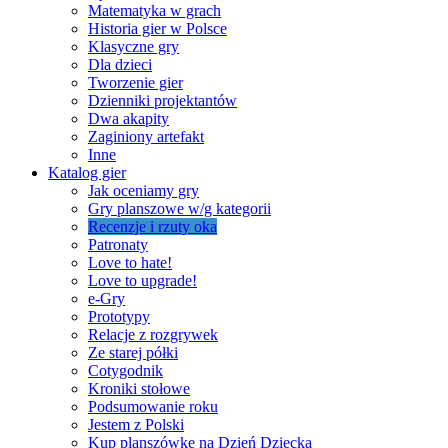
Matematyka w grach
Historia gier w Polsce
Klasyczne gry
Dla dzieci
Tworzenie gier
Dzienniki projektantów
Dwa akapity
Zaginiony artefakt
Inne
Katalog gier
Jak oceniamy gry
Gry planszowe w/g kategorii
Recenzje i rzuty oka
Patronaty
Love to hate!
Love to upgrade!
e-Gry
Prototypy
Relacje z rozgrywek
Ze starej półki
Cotygodnik
Kroniki stołowe
Podsumowanie roku
Jestem z Polski
Kup planszówkę na Dzień Dziecka