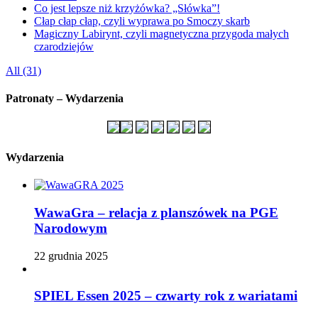
Co jest lepsze niż krzyżówka? „Słówka”!
Cłap cłap cłap, czyli wyprawa po Smoczy skarb
Magiczny Labirynt, czyli magnetyczna przygoda małych
czarodziejów
All (31)
Patronaty – Wydarzenia
Wydarzenia
WawaGra – relacja z planszówek na PGE
Narodowym
22 grudnia 2025
SPIEL Essen 2025 – czwarty rok z wariatami