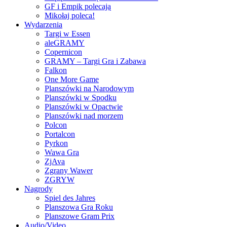
GF i Empik polecają
Mikołaj poleca!
Wydarzenia
Targi w Essen
aleGRAMY
Copernicon
GRAMY – Targi Gra i Zabawa
Falkon
One More Game
Planszówki na Narodowym
Planszówki w Spodku
Planszówki w Opactwie
Planszówki nad morzem
Polcon
Portalcon
Pyrkon
Wawa Gra
ZjAva
Zgrany Wawer
ZGRYW
Nagrody
Spiel des Jahres
Planszowa Gra Roku
Planszowe Gram Prix
Audio/Video