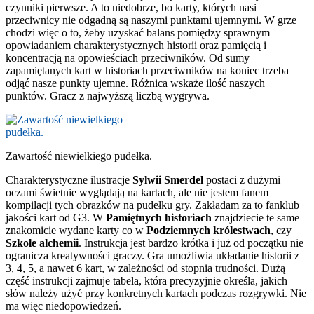
czynniki pierwsze. A to niedobrze, bo karty, których nasi
przeciwnicy nie odgadną są naszymi punktami ujemnymi. W grze
chodzi więc o to, żeby uzyskać balans pomiędzy sprawnym
opowiadaniem charakterystycznych historii oraz pamięcią i
koncentracją na opowieściach przeciwników. Od sumy
zapamiętanych kart w historiach przeciwników na koniec trzeba
odjąć nasze punkty ujemne. Różnica wskaże ilość naszych
punktów. Gracz z najwyższą liczbą wygrywa.
Zawartość niewielkiego pudełka.
Charakterystyczne ilustracje
Sylwii Smerdel
postaci z dużymi
oczami świetnie wyglądają na kartach, ale nie jestem fanem
kompilacji tych obrazków na pudełku gry. Zakładam za to fanklub
jakości kart od G3. W
Pamiętnych historiach
znajdziecie te same
znakomicie wydane karty co w
Podziemnych królestwach
, czy
Szkole alchemii
. Instrukcja jest bardzo krótka i już od początku nie
ogranicza kreatywności graczy. Gra umożliwia układanie historii z
3, 4, 5, a nawet 6 kart, w zależności od stopnia trudności. Dużą
część instrukcji zajmuje tabela, która precyzyjnie określa, jakich
słów należy użyć przy konkretnych kartach podczas rozgrywki. Nie
ma więc niedopowiedzeń.