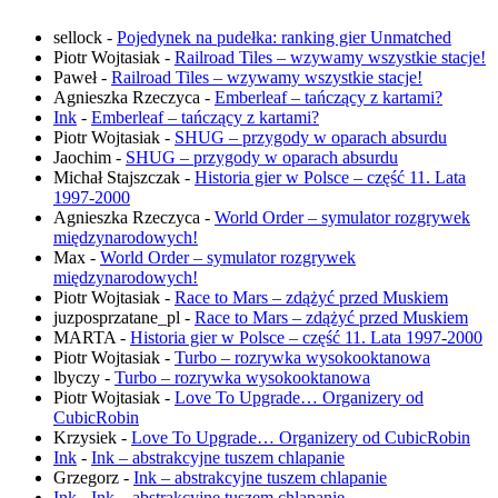
sellock
-
Pojedynek na pudełka: ranking gier Unmatched
Piotr Wojtasiak
-
Railroad Tiles – wzywamy wszystkie stacje!
Paweł
-
Railroad Tiles – wzywamy wszystkie stacje!
Agnieszka Rzeczyca
-
Emberleaf – tańczący z kartami?
Ink
-
Emberleaf – tańczący z kartami?
Piotr Wojtasiak
-
SHUG – przygody w oparach absurdu
Jaochim
-
SHUG – przygody w oparach absurdu
Michał Stajszczak
-
Historia gier w Polsce – część 11. Lata
1997-2000
Agnieszka Rzeczyca
-
World Order – symulator rozgrywek
międzynarodowych!
Max
-
World Order – symulator rozgrywek
międzynarodowych!
Piotr Wojtasiak
-
Race to Mars – zdążyć przed Muskiem
juzposprzatane_pl
-
Race to Mars – zdążyć przed Muskiem
MARTA
-
Historia gier w Polsce – część 11. Lata 1997-2000
Piotr Wojtasiak
-
Turbo – rozrywka wysokooktanowa
lbyczy
-
Turbo – rozrywka wysokooktanowa
Piotr Wojtasiak
-
Love To Upgrade… Organizery od
CubicRobin
Krzysiek
-
Love To Upgrade… Organizery od CubicRobin
Ink
-
Ink – abstrakcyjne tuszem chlapanie
Grzegorz
-
Ink – abstrakcyjne tuszem chlapanie
Ink
-
Ink – abstrakcyjne tuszem chlapanie