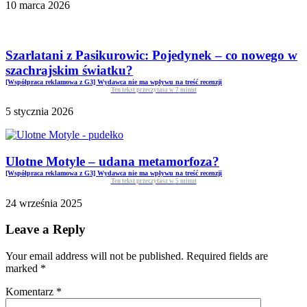
10 marca 2026
Szarlatani z Pasikurowic: Pojedynek – co nowego w
szachrajskim światku?
[Współpraca reklamowa z G3] Wydawca nie ma wpływu na treść recenzji
Ten tekst przeczytasz w
7
minut
5 stycznia 2026
Ulotne Motyle – udana metamorfoza?
[Współpraca reklamowa z G3] Wydawca nie ma wpływu na treść recenzji
Ten tekst przeczytasz w
5
minut
24 września 2025
Leave a Reply
Your email address will not be published. Required fields are
marked
*
Komentarz
*