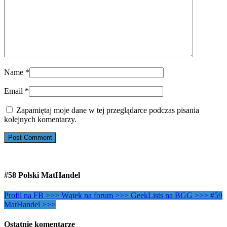
Name
*
Email
*
Zapamiętaj moje dane w tej przeglądarce podczas pisania
kolejnych komentarzy.
#58 Polski MatHandel
Profil na FB >>>
Wątek na forum >>>
GeekLists na BGG >>>
#59
MatHandel >>>
Ostatnie komentarze