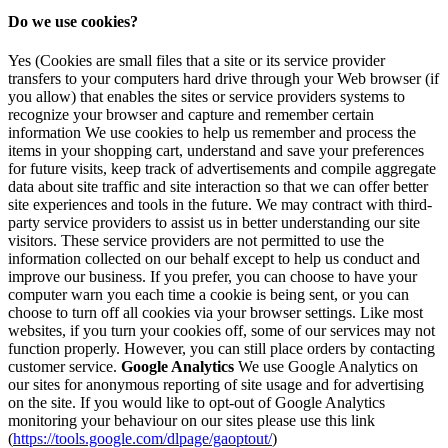
Do we use cookies?
Yes (Cookies are small files that a site or its service provider
transfers to your computers hard drive through your Web browser (if
you allow) that enables the sites or service providers systems to
recognize your browser and capture and remember certain
information We use cookies to help us remember and process the
items in your shopping cart, understand and save your preferences
for future visits, keep track of advertisements and compile aggregate
data about site traffic and site interaction so that we can offer better
site experiences and tools in the future. We may contract with third-
party service providers to assist us in better understanding our site
visitors. These service providers are not permitted to use the
information collected on our behalf except to help us conduct and
improve our business. If you prefer, you can choose to have your
computer warn you each time a cookie is being sent, or you can
choose to turn off all cookies via your browser settings. Like most
websites, if you turn your cookies off, some of our services may not
function properly. However, you can still place orders by contacting
customer service.
Google Analytics
We use Google Analytics on
our sites for anonymous reporting of site usage and for advertising
on the site. If you would like to opt-out of Google Analytics
monitoring your behaviour on our sites please use this link
(
https://tools.google.com/dlpage/gaoptout/
)