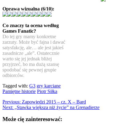
Oprawa wizualna (6/10):
Co znaczy ta ocena według
Games Fanatic?
Do tej gry mamy konkretne
zarzuty. Może być fajna i dawać
satysfakcję, ale… ale jest jakieś
zasadnicze „ale”. Ostatecznie
warto się jej jednak bliżej
przyjrzeć, bo ma dużą szansę
spodobać się pewnej grupie
odbiorców.
Tagged with:
G3
gry karciane
Pamiętne historie
Piotr Siłka
Previous:
Zapowiedzi 2015 – cz. X – Bard
Next:
„Stawka większa niż życie” na Grenadierze
Może cię zainteresować: