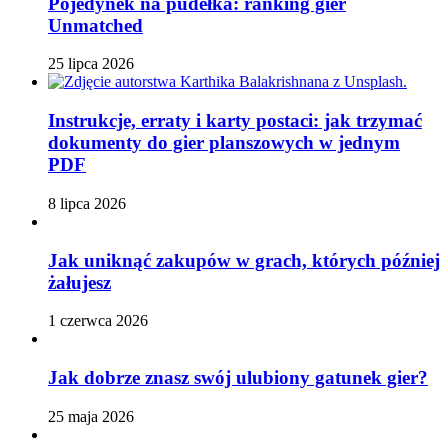
Pojedynek na pudełka: ranking gier
Unmatched
25 lipca 2026
Instrukcje, erraty i karty postaci: jak trzymać
dokumenty do gier planszowych w jednym
PDF
8 lipca 2026
Jak uniknąć zakupów w grach, których później
żałujesz
1 czerwca 2026
Jak dobrze znasz swój ulubiony gatunek gier?
25 maja 2026