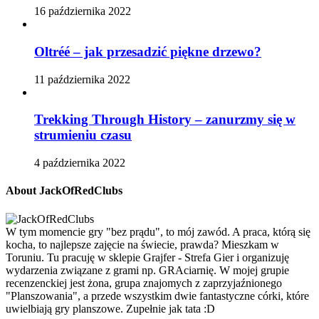
16 października 2022
Oltréé – jak przesadzić piękne drzewo?
11 października 2022
Trekking Through History – zanurzmy się w
strumieniu czasu
4 października 2022
About JackOfRedClubs
W tym momencie gry "bez prądu", to mój zawód. A praca, którą się
kocha, to najlepsze zajęcie na świecie, prawda? Mieszkam w
Toruniu. Tu pracuję w sklepie Grajfer - Strefa Gier i organizuję
wydarzenia związane z grami np. GRAciarnię. W mojej grupie
recenzenckiej jest żona, grupa znajomych z zaprzyjaźnionego
"Planszowania", a przede wszystkim dwie fantastyczne córki, które
uwielbiają gry planszowe. Zupełnie jak tata :D