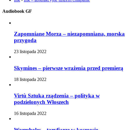
Audiobook GF
Zapomniane Morza – niezapomniana, morska
przygoda
23 listopada 2022
Skymines – pierwsze wrażenia przed premierą
18 listopada 2022
Virtù Sztuka rządzenia – polityka w
podzielonych Włoszech
16 listopada 2022
Wormholes – taryfiarze w kosmosie