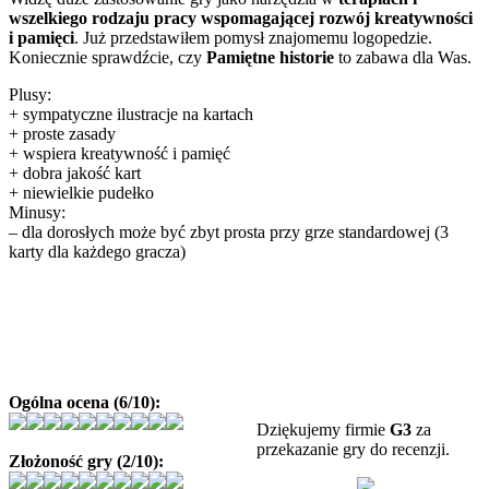
wszelkiego rodzaju pracy wspomagającej rozwój kreatywności
i pamięci
. Już przedstawiłem pomysł znajomemu logopedzie.
Koniecznie sprawdźcie, czy
Pamiętne historie
to zabawa dla Was.
Plusy:
+ sympatyczne ilustracje na kartach
+ proste zasady
+ wspiera kreatywność i pamięć
+ dobra jakość kart
+ niewielkie pudełko
Minusy:
– dla dorosłych może być zbyt prosta przy grze standardowej (3
karty dla każdego gracza)
Ogólna ocena (6/10):
Dziękujemy firmie
G3
za
przekazanie gry do recenzji.
Złożoność gry (2/10):