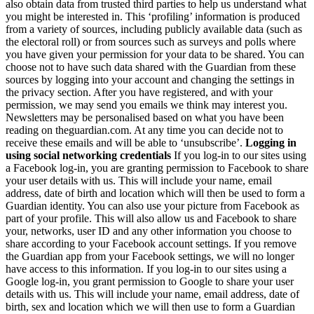
also obtain data from trusted third parties to help us understand what
you might be interested in. This ‘profiling’ information is produced
from a variety of sources, including publicly available data (such as
the electoral roll) or from sources such as surveys and polls where
you have given your permission for your data to be shared. You can
choose not to have such data shared with the Guardian from these
sources by logging into your account and changing the settings in
the privacy section. After you have registered, and with your
permission, we may send you emails we think may interest you.
Newsletters may be personalised based on what you have been
reading on theguardian.com. At any time you can decide not to
receive these emails and will be able to ‘unsubscribe’.
Logging in
using social networking credentials
If you log-in to our sites using
a Facebook log-in, you are granting permission to Facebook to share
your user details with us. This will include your name, email
address, date of birth and location which will then be used to form a
Guardian identity. You can also use your picture from Facebook as
part of your profile. This will also allow us and Facebook to share
your, networks, user ID and any other information you choose to
share according to your Facebook account settings. If you remove
the Guardian app from your Facebook settings, we will no longer
have access to this information. If you log-in to our sites using a
Google log-in, you grant permission to Google to share your user
details with us. This will include your name, email address, date of
birth, sex and location which we will then use to form a Guardian