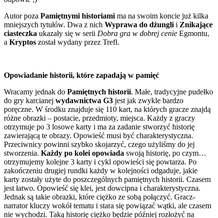
Autor poza
Pamiętnymi historiami
ma na swoim koncie już kilka
mniejszych tytułów. Dwa z nich
Wyprawa do dżungli
i
Znikające
ciasteczka
ukazały się w serii
Dobra gra w dobrej cenie
Egmontu,
a
Kryptos
został wydany przez Trefl.
Opowiadanie historii, które zapadają w pamięć
Wracamy jednak do
Pamiętnych historii
. Małe, tradycyjne pudełko
do gry karcianej
wydawnictwa G3
jest jak zwykle bardzo
poręczne. W środku znajduje się 110 kart, na których gracze znajdą
różne obrazki – postacie, przedmioty, miejsca. Każdy z graczy
otrzymuje po 3 losowe karty i ma za zadanie stworzyć historię
zawierającą te obrazy. Opowieść musi być charakterystyczna.
Przeciwnicy powinni szybko skojarzyć, czego użyliśmy do jej
stworzenia.
Każdy po kolei opowiada
swoją historię, po czym…
otrzymujemy kolejne 3 karty i cykl opowieści się powtarza. Po
zakończeniu drugiej rundki każdy w kolejności odgaduje, jakie
karty zostały użyte do poszczególnych pamiętnych historii. Czasem
jest łatwo. Opowieść się klei, jest dowcipna i charakterystyczna.
Jednak są takie obrazki, które ciężko ze sobą połączyć. Gracz-
narrator kluczy wokół tematu i stara się powiązać wątki, ale czasem
nie wychodzi. Taką historię ciężko będzie później rozłożyć na