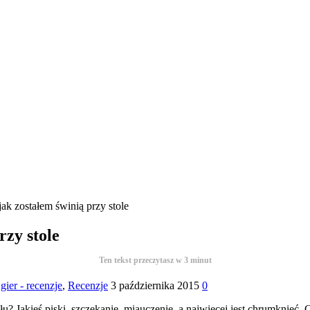
ak zostałem świnią przy stole
rzy stole
Ten tekst przeczytasz w
3
minut
gier - recenzje
,
Recenzje
3 października 2015
0
u? Jakieś piski, szczekanie, miauczenie, a najwięcej jest chrumknięć. 