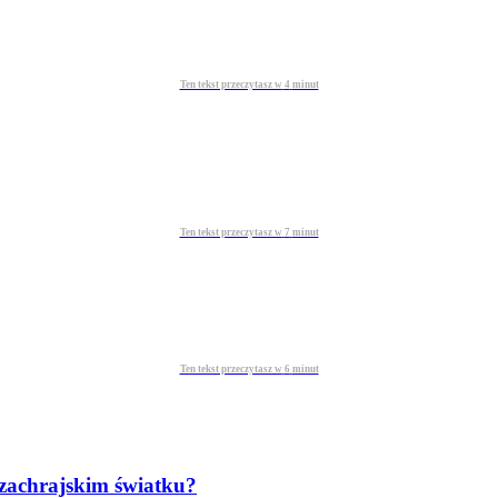
Ten tekst przeczytasz w
4
minut
Ten tekst przeczytasz w
7
minut
Ten tekst przeczytasz w
6
minut
szachrajskim światku?