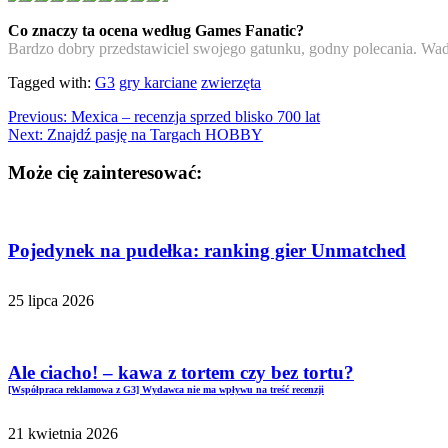
Co znaczy ta ocena według Games Fanatic?
Bardzo dobry przedstawiciel swojego gatunku, godny polecania. Wady
Tagged with:
G3
gry karciane
zwierzęta
Previous:
Mexica – recenzja sprzed blisko 700 lat
Next:
Znajdź pasję na Targach HOBBY
Może cię zainteresować:
Pojedynek na pudełka: ranking gier Unmatched
25 lipca 2026
Ale ciacho! – kawa z tortem czy bez tortu?
[Współpraca reklamowa z G3] Wydawca nie ma wpływu na treść recenzji
21 kwietnia 2026