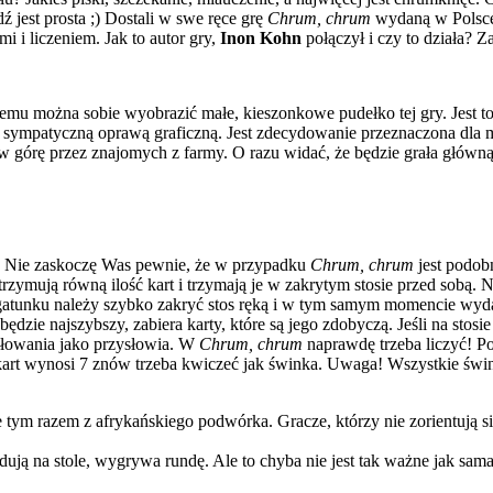
ź jest prosta ;) Dostali w swe ręce grę
Chrum, chrum
wydaną w Polsc
i i liczeniem. Jak to autor gry,
Inon Kohn
połączył i czy to działa? Z
blemu można sobie wyobrazić małe, kieszonkowe pudełko tej gry. Jest
 sympatyczną oprawą graficzną. Jest zdecydowanie przeznaczona dla mł
w górę przez znajomych z farmy. O razu widać, że będzie grała główną
d. Nie zaskoczę Was pewnie, że w przypadku
Chrum, chrum
jest podobn
trzymują równą ilość kart i trzymają je w zakrytym stosie przed sobą. Na
gatunku należy szybko zakryć stos ręką i w tym samym momencie wyda
 będzie najszybszy, zabiera karty, które są jego zdobyczą. Jeśli na stosi
ułowania jako przysłowia. W
Chrum, chrum
naprawdę trzeba liczyć! P
kart wynosi 7 znów trzeba kwiczeć jak świnka. Uwaga! Wszystkie śwink
e tym razem z afrykańskiego podwórka. Gracze, którzy nie zorientują 
ądują na stole, wygrywa rundę. Ale to chyba nie jest tak ważne jak sam