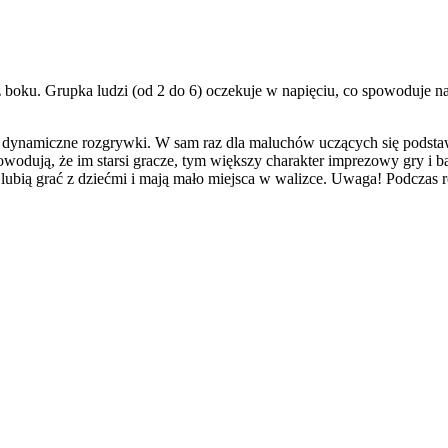
z boku. Grupka ludzi (od 2 do 6) oczekuje w napięciu, co spowoduje na
i dynamiczne rozgrywki. W sam raz dla maluchów uczących się podstaw
owodują, że im starsi gracze, tym większy charakter imprezowy gry i b
lubią grać z dziećmi i mają mało miejsca w walizce. Uwaga! Podczas