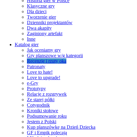
Historia gier w Polsce
Klasyczne gry
Dla dzieci
Tworzenie gier
Dzienniki projektantów
Dwa akapity
Zaginiony artefakt
Inne
Katalog gier
Jak oceniamy gry
Gry planszowe w/g kategorii
Recenzje i rzuty oka
Patronaty
Love to hate!
Love to upgrade!
e-Gry
Prototypy
Relacje z rozgrywek
Ze starej półki
Cotygodnik
Kroniki stołowe
Podsumowanie roku
Jestem z Polski
Kup planszówkę na Dzień Dziecka
GF i Empik polecają