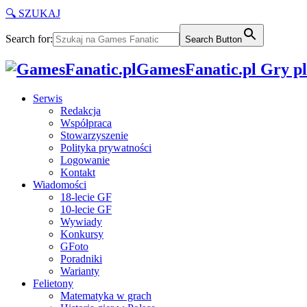
🔍 SZUKAJ
Search for:
Search Button
GamesFanatic.pl Gry pla
Serwis
Redakcja
Współpraca
Stowarzyszenie
Polityka prywatności
Logowanie
Kontakt
Wiadomości
18-lecie GF
10-lecie GF
Wywiady
Konkursy
GFoto
Poradniki
Warianty
Felietony
Matematyka w grach