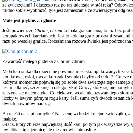
ze zwierzętami? I dlaczego raz po raz uderzają w stół ręką? Odpowied
trudno sobie wyobrazić, tyle jest zamieszania ze zwierzęcymi odgłosam
Małe jest piękne… i głośne
Jeśli powiem, że
Chrum, chrum
to mała gra karciana, to już bez pro
kompaktowych karciankach. Jest to kolejna gra z prostymi zasadami i
razu po wesołej grafice. Roześmiana różowa świnka jest podrzucana 
Zawartość małego pudełka z Chrum Chrum
Mała karcianka dla dzieci nie powinna mieć skomplikowanych zasa
kot, krowa, osioł, owca, kurczak i świnia) i cyfry od 0 do 7. Gracze o
którymś momencie pojawią się po sobie dwa zwierzęta tego samego 
jest miałknięć, szczeknięć i oślego ryku! Gracz, który się nie pomyli i
zaczyna się matematyka. Co ciekawe, wcale nie używam tego sform
liczby w lewym górnym rogu karty. Jeśli suma cyfr dwóch ostatnich 
dwóch powodów naraz :)
A co jeśli nastąpi pomyłka? Na scenę wchodzi kolejne zwierzątko, al
małpkę.
Gracz, który zbierze największą ilość kart, po tym jak wszystkie wyl
uwielbiają tę tajemnicę i tę niesamowitą atmosferę.