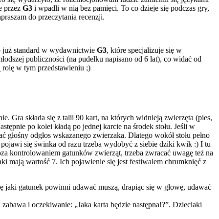
e przez
G3
i wpadli w nią bez pamięci. To co dzieje się podczas gry,
apraszam do przeczytania recenzji.
 to już standard w wydawnictwie
G3
, które specjalizuje się w
odszej publiczności (na pudełku napisano od 6 lat), co widać od
 rolę w tym przedstawieniu ;)
ie. Gra składa się z talii 90 kart, na których widnieją zwierzęta (pies,
stępnie po kolei kładą po jednej karcie na środek stołu. Jeśli w
ć głośny odgłos wskazanego zwierzaka. Dlatego wokół stołu pełno
e pojawi się świnka od razu trzeba wydobyć z siebie dziki kwik :) I tu
oza kontrolowaniem gatunków zwierząt, trzeba zwracać uwagę też na
i mają wartość 7. Ich pojawienie się jest festiwalem chrumknięć z
się jaki gatunek powinni udawać muszą, drapiąc się w głowę, udawać
a zabawa i oczekiwanie: „Jaka karta będzie następna!?”. Dzieciaki