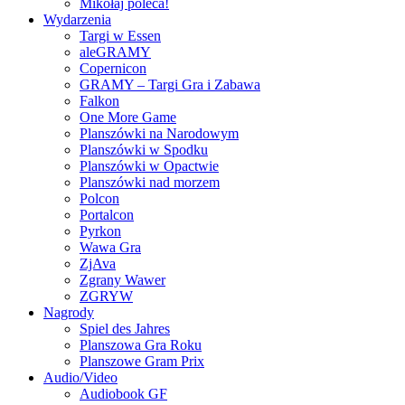
Mikołaj poleca!
Wydarzenia
Targi w Essen
aleGRAMY
Copernicon
GRAMY – Targi Gra i Zabawa
Falkon
One More Game
Planszówki na Narodowym
Planszówki w Spodku
Planszówki w Opactwie
Planszówki nad morzem
Polcon
Portalcon
Pyrkon
Wawa Gra
ZjAva
Zgrany Wawer
ZGRYW
Nagrody
Spiel des Jahres
Planszowa Gra Roku
Planszowe Gram Prix
Audio/Video
Audiobook GF