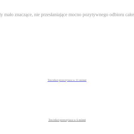
 mało znaczące, nie przesłaniające mocno pozytywnego odbioru całości
Ten tekst przeczytasz w
11
minut
Ten tekst przeczytasz w
6
minut