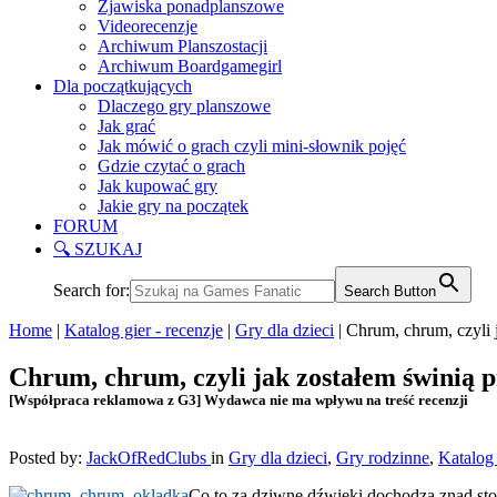
Zjawiska ponadplanszowe
Videorecenzje
Archiwum Planszostacji
Archiwum Boardgamegirl
Dla początkujących
Dlaczego gry planszowe
Jak grać
Jak mówić o grach czyli mini-słownik pojęć
Gdzie czytać o grach
Jak kupować gry
Jakie gry na początek
FORUM
🔍 SZUKAJ
Search for:
Search Button
Home
|
Katalog gier - recenzje
|
Gry dla dzieci
|
Chrum, chrum, czyli j
Chrum, chrum, czyli jak zostałem świnią p
[Współpraca reklamowa z G3] Wydawca nie ma wpływu na treść recenzji
Posted by:
JackOfRedClubs
in
Gry dla dzieci
,
Gry rodzinne
,
Katalog 
Co to za dziwne dźwięki dochodzą znad stoł