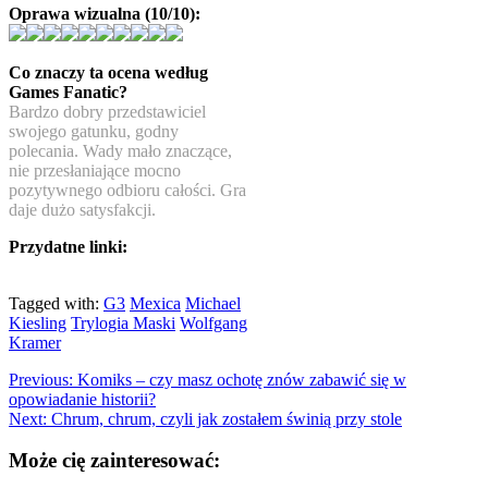
Oprawa wizualna (10/10):
Co znaczy ta ocena według
Games Fanatic?
Bardzo dobry przedstawiciel
swojego gatunku, godny
polecania. Wady mało znaczące,
nie przesłaniające mocno
pozytywnego odbioru całości. Gra
daje dużo satysfakcji.
Przydatne linki:
Tagged with:
G3
Mexica
Michael
Kiesling
Trylogia Maski
Wolfgang
Kramer
Previous:
Komiks – czy masz ochotę znów zabawić się w
opowiadanie historii?
Next:
Chrum, chrum, czyli jak zostałem świnią przy stole
Może cię zainteresować: