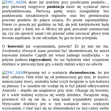
A skoro już jesteśmy przy przeliczaniu punktów…
przy pierwszej rozgrywce
punktacja
może się wydawać nieco
przekombinowana. Pierwszą partię wręcz rozegraliśmy bez
punktowania niezałożonych regionów oraz bez premiowania
powrotu pionków do pałacu cesarza. Po prostu zapomnieliśmy.
Potem co prawda już graliśmy na full, ale jeśli kiedykolwiek będę
jeszcze grać z kimś, kto w
Mexicę
nie grał, poważnie zastanawiam
się, czy nie uprościć zasad i nie przestać sobie zawracać głowy tymi
dwoma aspektami. Ja nie odczułam, by gra na tym ucierpiała.
O
losowości
już wspominałam, prawda? Że jej tam nie ma.
Zwolennicy równych szans powinni być ukontentowani, bo nawet
losowanie żetonów Capulli nie wnosi żadnego rozdźwięku – to
jedynie podnosi
regrywalność
, bo raz będziemy mieć wypasione
dzielnice w pierwszej fazie gry, a kiedy indziej wręcz na odwrót.
Wspomnę też o wariancie
dwuosobowym
, bo jest
dość ciekawy. Otóż różni się od podstawowej gry tym, że losowo
umieszczamy trzeci, neutralny kolor (czyli świątynie w tym kolorze)
na planszy. I w zasadzie nie wydaje się to być jakimś odkrywaniem
Ameryki – dopóki nie usiądziecie przy stole. Okazuje się bowiem,
że o wiele trudniej wytycza się wtedy dzielnice. Świątynie stoją,
przestawić ich się nie da, a tutaj kanał wypadałoby postawić.
Wytyczanie dzielnicy jest w tym wariancie nieco większym
wyzwaniem. I choć traci się na różnorodności (w trzy-cztery osoby