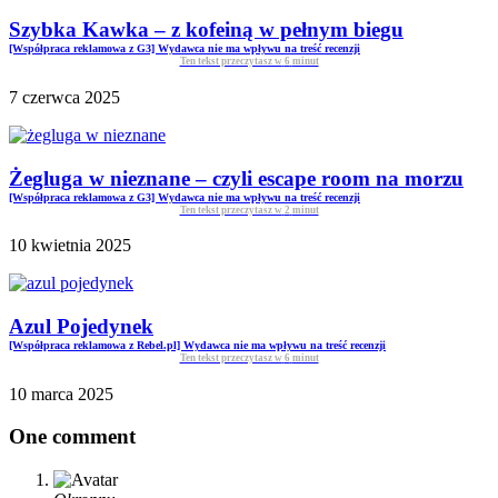
Szybka Kawka – z kofeiną w pełnym biegu
[Współpraca reklamowa z G3] Wydawca nie ma wpływu na treść recenzji
Ten tekst przeczytasz w
6
minut
7 czerwca 2025
Żegluga w nieznane – czyli escape room na morzu
[Współpraca reklamowa z G3] Wydawca nie ma wpływu na treść recenzji
Ten tekst przeczytasz w
2
minut
10 kwietnia 2025
Azul Pojedynek
[Współpraca reklamowa z Rebel.pl] Wydawca nie ma wpływu na treść recenzji
Ten tekst przeczytasz w
6
minut
10 marca 2025
One comment