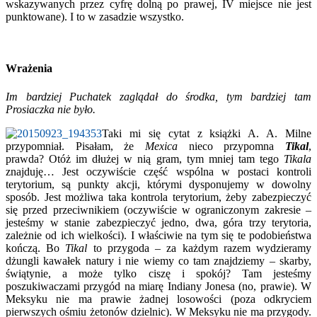
wskazywanych przez cyfrę dolną po prawej, IV miejsce nie jest
punktowane). I to w zasadzie wszystko.
Wrażenia
Im bardziej Puchatek zaglądał do środka, tym bardziej tam
Prosiaczka nie było.
Taki mi się cytat z książki A. A. Milne
przypomniał. Pisałam, że
Mexica
nieco przypomna
Tikal
,
prawda? Otóż im dłużej w nią gram, tym mniej tam tego
Tikala
znajduję… Jest oczywiście część wspólna w postaci kontroli
terytorium, są punkty akcji, którymi dysponujemy w dowolny
sposób. Jest możliwa taka kontrola terytorium, żeby zabezpieczyć
się przed przeciwnikiem (oczywiście w ograniczonym zakresie –
jesteśmy w stanie zabezpieczyć jedno, dwa, góra trzy terytoria,
zależnie od ich wielkości). I właściwie na tym się te podobieństwa
kończą. Bo
Tikal
to przygoda – za każdym razem wydzieramy
dżungli kawałek natury i nie wiemy co tam znajdziemy – skarby,
świątynie, a może tylko ciszę i spokój? Tam jesteśmy
poszukiwaczami przygód na miarę Indiany Jonesa (no, prawie). W
Meksyku nie ma prawie żadnej losowości (poza odkryciem
pierwszych ośmiu żetonów dzielnic). W Meksyku nie ma przygody.