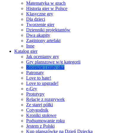
Matematyka w grach
Historia gier w Polsce
Klasyczne gry
Dla dzieci
Tworzenie gier
Dzienniki projektantów
Dwa akapity
Zaginiony artefakt
Inne
Katalog gier
Jak oceniamy gry
Gry planszowe w/g kategorii
Recenzje i rzuty oka
Patronaty
Love to hate!
Love to upgrade!
e-Gry
Prototypy
Relacje z rozgrywek
Ze starej półki
Cotygodnik
Kroniki stołowe
Podsumowanie roku
Jestem z Polski
Kup planszówkę na Dzień Dziecka