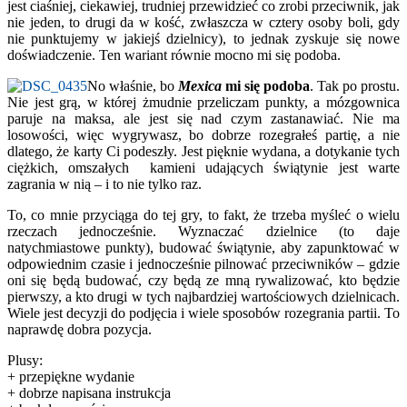
jest ciaśniej, ciekawiej, trudniej przewidzieć co zrobi przeciwnik, jak
nie jeden, to drugi da w kość, zwłaszcza w cztery osoby boli, gdy
nie punktujemy w jakiejś dzielnicy), to jednak zyskuje się nowe
doświadczenie. Ten wariant równie mocno mi się podoba.
No właśnie, bo
Mexica
mi się podoba
. Tak po prostu.
Nie jest grą, w której żmudnie przeliczam punkty, a mózgownica
paruje na maksa, ale jest się nad czym zastanawiać. Nie ma
losowości, więc wygrywasz, bo dobrze rozegrałeś partię, a nie
dlatego, że karty Ci podeszły. Jest pięknie wydana, a dotykanie tych
ciężkich, omszałych kamieni udających świątynie jest warte
zagrania w nią – i to nie tylko raz.
To, co mnie przyciąga do tej gry, to fakt, że trzeba myśleć o wielu
rzeczach jednocześnie. Wyznaczać dzielnice (to daje
natychmiastowe punkty), budować świątynie, aby zapunktować w
odpowiednim czasie i jednocześnie pilnować przeciwników – gdzie
oni się będą budować, czy będą ze mną rywalizować, kto będzie
pierwszy, a kto drugi w tych najbardziej wartościowych dzielnicach.
Wiele jest decyzji do podjęcia i wiele sposobów rozegrania partii. To
naprawdę dobra pozycja.
Plusy:
+ przepiękne wydanie
+ dobrze napisana instrukcja