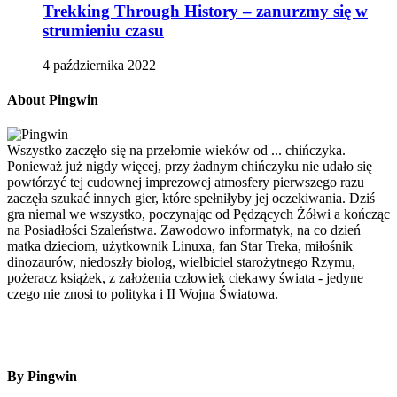
Trekking Through History – zanurzmy się w
strumieniu czasu
4 października 2022
About Pingwin
Wszystko zaczęło się na przełomie wieków od ... chińczyka.
Ponieważ już nigdy więcej, przy żadnym chińczyku nie udało się
powtórzyć tej cudownej imprezowej atmosfery pierwszego razu
zaczęła szukać innych gier, które spełniłyby jej oczekiwania. Dziś
gra niemal we wszystko, poczynając od Pędzących Żółwi a kończąc
na Posiadłości Szaleństwa. Zawodowo informatyk, na co dzień
matka dzieciom, użytkownik Linuxa, fan Star Treka, miłośnik
dinozaurów, niedoszły biolog, wielbiciel starożytnego Rzymu,
pożeracz książek, z założenia człowiek ciekawy świata - jedyne
czego nie znosi to polityka i II Wojna Światowa.
By Pingwin