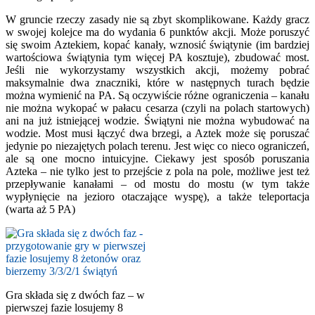
W gruncie rzeczy zasady nie są zbyt skomplikowane. Każdy gracz
w swojej kolejce ma do wydania 6 punktów akcji. Może poruszyć
się swoim Aztekiem, kopać kanały, wznosić świątynie (im bardziej
wartościowa świątynia tym więcej PA kosztuje), zbudować most.
Jeśli nie wykorzystamy wszystkich akcji, możemy pobrać
maksymalnie dwa znaczniki, które w następnych turach będzie
można wymienić na PA. Są oczywiście różne ograniczenia – kanału
nie można wykopać w pałacu cesarza (czyli na polach startowych)
ani na już istniejącej wodzie. Świątyni nie można wybudować na
wodzie. Most musi łączyć dwa brzegi, a Aztek może się poruszać
jedynie po niezajętych polach terenu. Jest więc co nieco ograniczeń,
ale są one mocno intuicyjne. Ciekawy jest sposób poruszania
Azteka – nie tylko jest to przejście z pola na pole, możliwe jest też
przepływanie kanałami – od mostu do mostu (w tym także
wypłynięcie na jezioro otaczające wyspę), a także teleportacja
(warta aż 5 PA)
Gra składa się z dwóch faz – w
pierwszej fazie losujemy 8