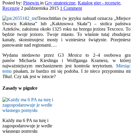
Posted by:
Pingwin
in
Gry strategiczne
,
Katalog gier - recenzje
,
Recenzje
2 października 2015
1 Comment
Tenochtitlan (w języku nahuatl oznacza „Miejsce
Owocu Kaktusa” lub „Kaktusowa Skała”) – stolica państwa
Azteków, założona około 1325 roku na brzegu jeziora Texcoco. To
będzie twoje jezioro. Twoje miasto. To właśnie tutaj zbudujesz
kanały, skonstruujesz mosty i wzniesiesz świątynie. Przejmiesz
panowanie nad regionami….
Wydana niedawno przez G3
Mexica
to 2–4 osobowa gra
panów Michaela Kieslinga i Wolfganga Kramera, w której
najważniejszym mechanizmem jest kontrola terytorium.
Miesiąc
temu
pisałam, że bardzo mi się podoba. I że nieco przypomina mi
Tikal
. Czy tak jest w istocie?
Zasady w pigułce
Każdy ma 6 PA na turę i
zagospodarowuje je wedle
własnego pomysłu