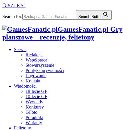
🔍 SZUKAJ
Search for:
Search Button
GamesFanatic.pl Gry
planszowe – recenzje, felietony
Serwis
Redakcja
Współpraca
Stowarzyszenie
Polityka prywatności
Logowanie
Kontakt
Wiadomości
18-lecie GF
10-lecie GF
Wywiady
Konkursy
GFoto
Poradniki
Warianty
Felietony