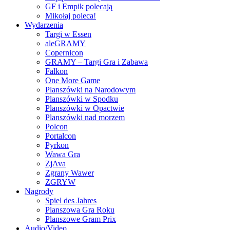
GF i Empik polecają
Mikołaj poleca!
Wydarzenia
Targi w Essen
aleGRAMY
Copernicon
GRAMY – Targi Gra i Zabawa
Falkon
One More Game
Planszówki na Narodowym
Planszówki w Spodku
Planszówki w Opactwie
Planszówki nad morzem
Polcon
Portalcon
Pyrkon
Wawa Gra
ZjAva
Zgrany Wawer
ZGRYW
Nagrody
Spiel des Jahres
Planszowa Gra Roku
Planszowe Gram Prix
Audio/Video