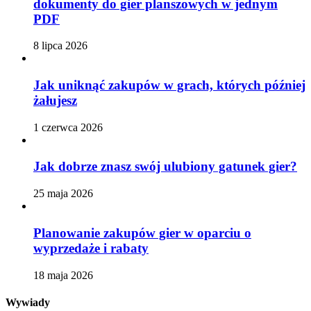
dokumenty do gier planszowych w jednym
PDF
8 lipca 2026
Jak uniknąć zakupów w grach, których później
żałujesz
1 czerwca 2026
Jak dobrze znasz swój ulubiony gatunek gier?
25 maja 2026
Planowanie zakupów gier w oparciu o
wyprzedaże i rabaty
18 maja 2026
Wywiady