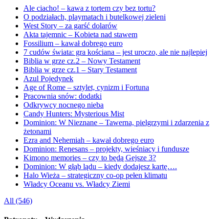
Ale ciacho! – kawa z tortem czy bez tortu?
O podziałach, playmatach i butelkowej zieleni
West Story – za garść dolarów
Akta tajemnic – Kobieta nad stawem
Fossilium – kawał dobrego euro
7 cudów świata: gra kościana – jest uroczo, ale nie najlepiej
Biblia w grze cz.2 – Nowy Testament
Biblia w grze cz.1 – Stary Testament
Azul Pojedynek
Age of Rome – sztylet, cynizm i Fortuna
Pracownia snów: dodatki
Odkrywcy nocnego nieba
Candy Hunters: Mysterious Mist
Dominion: W Nieznane – Tawerna, pielgrzymi i zdarzenia z
żetonami
Ezra and Nehemiah – kawał dobrego euro
Dominion: Renesans – projekty, wieśniacy i fundusze
Kimono memories – czy to będą Gejsze 3?
Dominion: W głąb lądu – kiedy dodajesz kartę….
Halo Wieża – strategiczny co-op pełen klimatu
Władcy Oceanu vs. Władcy Ziemi
All (546)