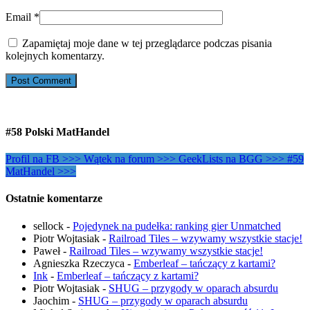
Email
*
Zapamiętaj moje dane w tej przeglądarce podczas pisania
kolejnych komentarzy.
#58 Polski MatHandel
Profil na FB >>>
Wątek na forum >>>
GeekLists na BGG >>>
#59
MatHandel >>>
Ostatnie komentarze
sellock
-
Pojedynek na pudełka: ranking gier Unmatched
Piotr Wojtasiak
-
Railroad Tiles – wzywamy wszystkie stacje!
Paweł
-
Railroad Tiles – wzywamy wszystkie stacje!
Agnieszka Rzeczyca
-
Emberleaf – tańczący z kartami?
Ink
-
Emberleaf – tańczący z kartami?
Piotr Wojtasiak
-
SHUG – przygody w oparach absurdu
Jaochim
-
SHUG – przygody w oparach absurdu