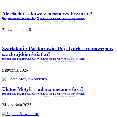
Ale ciacho! – kawa z tortem czy bez tortu?
[Współpraca reklamowa z G3] Wydawca nie ma wpływu na treść recenzji
Ten tekst przeczytasz w
6
minut
21 kwietnia 2026
Szarlatani z Pasikurowic: Pojedynek – co nowego w
szachrajskim światku?
[Współpraca reklamowa z G3] Wydawca nie ma wpływu na treść recenzji
Ten tekst przeczytasz w
7
minut
5 stycznia 2026
Ulotne Motyle – udana metamorfoza?
[Współpraca reklamowa z G3] Wydawca nie ma wpływu na treść recenzji
Ten tekst przeczytasz w
5
minut
24 września 2025