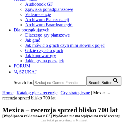
Audiobook GF
Zjawiska ponadplanszowe
Videorecenzje
Archiwum Planszostacji
Archiwum Boardgamegirl
Dla początkujących
Dlaczego gry planszowe
Jak grać
Jak mówić o grach czyli mini-słownik pojęć
Gdzie czytać o grach
Jak kupować gry
Jakie gry na początek
FORUM
🔍 SZUKAJ
Search for:
Search Button
Home
|
Katalog gier - recenzje
|
Gry strategiczne
|
Mexica –
recenzja sprzed blisko 700 lat
Mexica – recenzja sprzed blisko 700 lat
[Współpraca reklamowa z G3] Wydawca nie ma wpływu na treść recenzji
Ten tekst przeczytasz w
6
minut