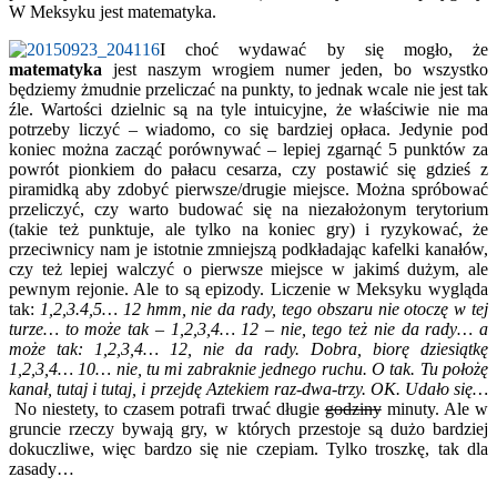
W Meksyku jest matematyka.
I choć wydawać by się mogło, że
matematyka
jest naszym wrogiem numer jeden, bo wszystko
będziemy żmudnie przeliczać na punkty, to jednak wcale nie jest tak
źle. Wartości dzielnic są na tyle intuicyjne, że właściwie nie ma
potrzeby liczyć – wiadomo, co się bardziej opłaca. Jedynie pod
koniec można zacząć porównywać – lepiej zgarnąć 5 punktów za
powrót pionkiem do pałacu cesarza, czy postawić się gdzieś z
piramidką aby zdobyć pierwsze/drugie miejsce. Można spróbować
przeliczyć, czy warto budować się na niezałożonym terytorium
(takie też punktuje, ale tylko na koniec gry) i ryzykować, że
przeciwnicy nam je istotnie zmniejszą podkładając kafelki kanałów,
czy też lepiej walczyć o pierwsze miejsce w jakimś dużym, ale
pewnym rejonie. Ale to są epizody. Liczenie w Meksyku wygląda
tak:
1,2,3.4,5… 12 hmm, nie da rady, tego obszaru nie otoczę w tej
turze… to może tak – 1,2,3,4… 12 – nie, tego też nie da rady… a
może tak: 1,2,3,4… 12, nie da rady. Dobra, biorę dziesiątkę
1,2,3,4… 10… nie, tu mi zabraknie jednego ruchu. O tak. Tu położę
kanał, tutaj i tutaj, i przejdę Aztekiem raz-dwa-trzy. OK. Udało się…
No niestety, to czasem potrafi trwać długie
godziny
minuty. Ale w
gruncie rzeczy bywają gry, w których przestoje są dużo bardziej
dokuczliwe, więc bardzo się nie czepiam. Tylko troszkę, tak dla
zasady…