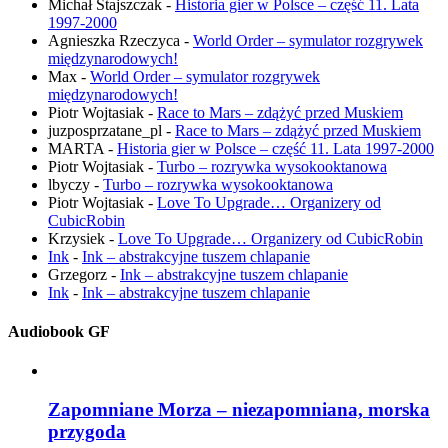
Michał Stajszczak
-
Historia gier w Polsce – część 11. Lata
1997-2000
Agnieszka Rzeczyca
-
World Order – symulator rozgrywek
międzynarodowych!
Max
-
World Order – symulator rozgrywek
międzynarodowych!
Piotr Wojtasiak
-
Race to Mars – zdążyć przed Muskiem
juzposprzatane_pl
-
Race to Mars – zdążyć przed Muskiem
MARTA
-
Historia gier w Polsce – część 11. Lata 1997-2000
Piotr Wojtasiak
-
Turbo – rozrywka wysokooktanowa
lbyczy
-
Turbo – rozrywka wysokooktanowa
Piotr Wojtasiak
-
Love To Upgrade… Organizery od
CubicRobin
Krzysiek
-
Love To Upgrade… Organizery od CubicRobin
Ink
-
Ink – abstrakcyjne tuszem chlapanie
Grzegorz
-
Ink – abstrakcyjne tuszem chlapanie
Ink
-
Ink – abstrakcyjne tuszem chlapanie
Audiobook GF
Zapomniane Morza – niezapomniana, morska
przygoda