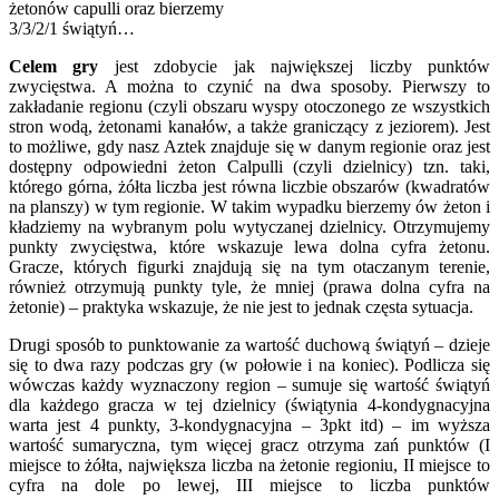
żetonów capulli oraz bierzemy
3/3/2/1 świątyń…
Celem gry
jest zdobycie jak największej liczby punktów
zwycięstwa. A można to czynić na dwa sposoby. Pierwszy to
zakładanie regionu (czyli obszaru wyspy otoczonego ze wszystkich
stron wodą, żetonami kanałów, a także graniczący z jeziorem). Jest
to możliwe, gdy nasz Aztek znajduje się w danym regionie oraz jest
dostępny odpowiedni żeton Calpulli (czyli dzielnicy) tzn. taki,
którego górna, żółta liczba jest równa liczbie obszarów (kwadratów
na planszy) w tym regionie. W takim wypadku bierzemy ów żeton i
kładziemy na wybranym polu wytyczanej dzielnicy. Otrzymujemy
punkty zwycięstwa, które wskazuje lewa dolna cyfra żetonu.
Gracze, których figurki znajdują się na tym otaczanym terenie,
również otrzymują punkty tyle, że mniej (prawa dolna cyfra na
żetonie) – praktyka wskazuje, że nie jest to jednak częsta sytuacja.
Drugi sposób to punktowanie za wartość duchową świątyń – dzieje
się to dwa razy podczas gry (w połowie i na koniec). Podlicza się
wówczas każdy wyznaczony region – sumuje się wartość świątyń
dla każdego gracza w tej dzielnicy (świątynia 4-kondygnacyjna
warta jest 4 punkty, 3-kondygnacyjna – 3pkt itd) – im wyższa
wartość sumaryczna, tym więcej gracz otrzyma zań punktów (I
miejsce to żółta, największa liczba na żetonie regioniu, II miejsce to
cyfra na dole po lewej, III miejsce to liczba punktów