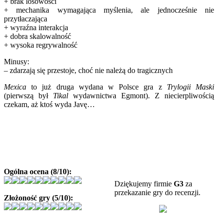
+ brak losowości
+ mechanika wymagająca myślenia, ale jednocześnie nie
przytłaczająca
+ wyraźna interakcja
+ dobra skalowalność
+ wysoka regrywalność
Minusy:
– zdarzają się przestoje, choć nie należą do tragicznych
Mexica
to już druga wydana w Polsce gra z
Trylogii Maski
(pierwszą był
Tikal
wydawnictwa Egmont). Z niecierpliwością
czekam, aż ktoś wyda Javę…
Ogólna ocena (8/10):
Dziękujemy firmie
G3
za
przekazanie gry do recenzji.
Złożoność gry (5/10):