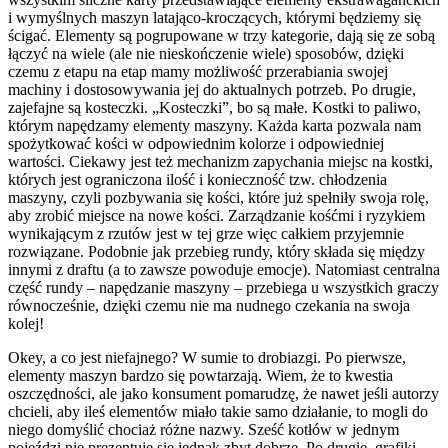
i wymyślnych maszyn latająco-kroczących, którymi będziemy się
ścigać. Elementy są pogrupowane w trzy kategorie, dają się ze sobą
łączyć na wiele (ale nie nieskończenie wiele) sposobów, dzięki
czemu z etapu na etap mamy możliwość przerabiania swojej
machiny i dostosowywania jej do aktualnych potrzeb. Po drugie,
zajefajne są kosteczki. „Kosteczki”, bo są małe. Kostki to paliwo,
którym napędzamy elementy maszyny. Każda karta pozwala nam
spożytkować kości w odpowiednim kolorze i odpowiedniej
wartości. Ciekawy jest też mechanizm zapychania miejsc na kostki,
których jest ograniczona ilość i konieczność tzw. chłodzenia
maszyny, czyli pozbywania się kości, które już spełniły swoja rolę,
aby zrobić miejsce na nowe kości. Zarządzanie kośćmi i ryzykiem
wynikającym z rzutów jest w tej grze więc całkiem przyjemnie
rozwiązane. Podobnie jak przebieg rundy, który składa się między
innymi z draftu (a to zawsze powoduje emocje). Natomiast centralna
część rundy – napędzanie maszyny – przebiega u wszystkich graczy
równocześnie, dzięki czemu nie ma nudnego czekania na swoja
kolej!
Okey, a co jest niefajnego? W sumie to drobiazgi. Po pierwsze,
elementy maszyn bardzo się powtarzają. Wiem, że to kwestia
oszczędności, ale jako konsument pomarudzę, że nawet jeśli autorzy
chcieli, aby ileś elementów miało takie samo działanie, to mogli do
niego domyślić chociaż różne nazwy. Sześć kotłów w jednym
pojeździ nie prezentuje się jednak zbyt dobrze. Po drugie, grafiki