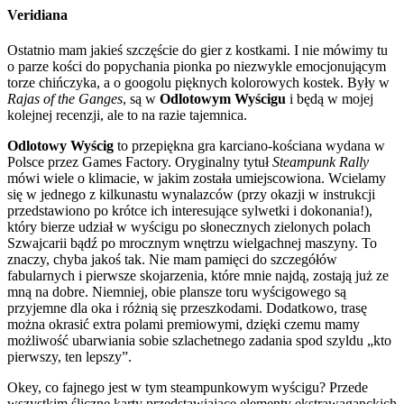
Veridiana
Ostatnio mam jakieś szczęście do gier z kostkami. I nie mówimy tu
o parze kości do popychania pionka po niezwykle emocjonującym
torze chińczyka, a o googolu pięknych kolorowych kostek. Były w
Rajas of the Ganges
, są w
Odlotowym Wyścigu
i będą w mojej
kolejnej recenzji, ale to na razie tajemnica.
Odlotowy Wyścig
to przepiękna gra karciano-kościana wydana w
Polsce przez Games Factory. Oryginalny tytuł
Steampunk Rally
mówi wiele o klimacie, w jakim została umiejscowiona. Wcielamy
się w jednego z kilkunastu wynalazców (przy okazji w instrukcji
przedstawiono po krótce ich interesujące sylwetki i dokonania!),
który bierze udział w wyścigu po słonecznych zielonych polach
Szwajcarii bądź po mrocznym wnętrzu wielgachnej maszyny. To
znaczy, chyba jakoś tak. Nie mam pamięci do szczegółów
fabularnych i pierwsze skojarzenia, które mnie najdą, zostają już ze
mną na dobre. Niemniej, obie plansze toru wyścigowego są
przyjemne dla oka i różnią się przeszkodami. Dodatkowo, trasę
można okrasić extra polami premiowymi, dzięki czemu mamy
możliwość ubarwiania sobie szlachetnego zadania spod szyldu „kto
pierwszy, ten lepszy”.
Okey, co fajnego jest w tym steampunkowym wyścigu? Przede
wszystkim śliczne karty przedstawiające elementy ekstrawaganckich