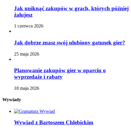
Jak uniknąć zakupów w grach, których później
żałujesz
1 czerwca 2026
Jak dobrze znasz swój ulubiony gatunek gier?
25 maja 2026
Planowanie zakupów gier w oparciu o
wyprzedaże i rabaty
18 maja 2026
Wywiady
Wywiad z Bartoszem Chlebickim