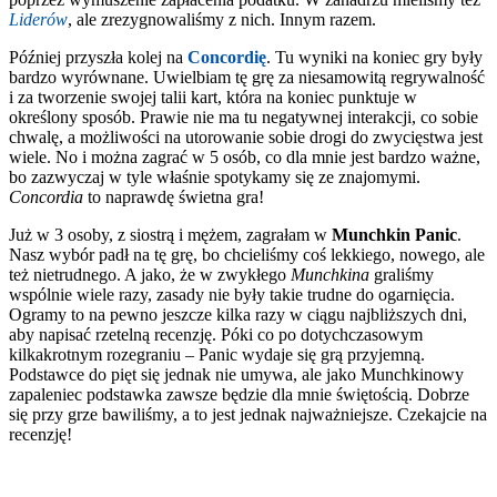
Liderów
, ale zrezygnowaliśmy z nich. Innym razem.
Później przyszła kolej na
Concordię
. Tu wyniki na koniec gry były
bardzo wyrównane. Uwielbiam tę grę za
niesamowitą regrywalność
i za tworzenie swojej talii kart, która na koniec punktuje w
określony sposób. Prawie nie ma tu negatywnej interakcji, co sobie
chwalę, a możliwości na utorowanie sobie drogi do zwycięstwa jest
wiele. No i można zagrać w 5 osób, co dla mnie jest bardzo ważne,
bo zazwyczaj w tyle właśnie spotykamy się ze znajomymi.
Concordia
to naprawdę świetna gra!
Już w 3 osoby, z siostrą i mężem, zagrałam w
Munchkin Panic
.
Nasz wybór padł na tę grę, bo chcieliśmy coś lekkiego, nowego, ale
też nietrudnego. A jako, że w zwykłego
Munchkina
graliśmy
wspólnie wiele razy, zasady nie były takie trudne do ogarnięcia.
Ogramy to na pewno jeszcze kilka razy w ciągu najbliższych dni,
aby napisać rzetelną recenzję. Póki co po dotychczasowym
kilkakrotnym rozegraniu – Panic wydaje się grą przyjemną.
Podstawce do pięt się jednak nie umywa, ale jako Munchkinowy
zapaleniec podstawka zawsze będzie dla mnie świętością. Dobrze
się przy grze bawiliśmy, a to jest jednak najważniejsze. Czekajcie na
recenzję!