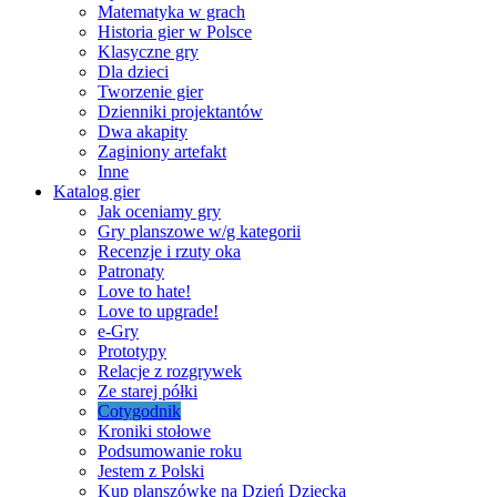
Matematyka w grach
Historia gier w Polsce
Klasyczne gry
Dla dzieci
Tworzenie gier
Dzienniki projektantów
Dwa akapity
Zaginiony artefakt
Inne
Katalog gier
Jak oceniamy gry
Gry planszowe w/g kategorii
Recenzje i rzuty oka
Patronaty
Love to hate!
Love to upgrade!
e-Gry
Prototypy
Relacje z rozgrywek
Ze starej półki
Cotygodnik
Kroniki stołowe
Podsumowanie roku
Jestem z Polski
Kup planszówkę na Dzień Dziecka