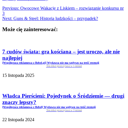
Previous:
Owocowe Wakacje z Liskiem – rozwiązanie konkursu nr
3
Next:
Guns & Steel: Historia ludzkości – przypadek?
Może cię zainteresować:
7 cudów świata: gra kościana – jest uroczo, ale nie
najlepiej
[Współpraca reklamowa z Rebel.pl] Wydawca nie ma wpływu na treść recenzji
Ten tekst przeczytasz w
5
minut
15 listopada 2025
Władca Pierścieni: Pojedynek o Śródziemie — drugi
znaczy lepszy?
[Współpraca reklamowa z Rebel] Wydawca nie ma wpływu na treść recenzji
Ten tekst przeczytasz w
3
minut
22 listopada 2024