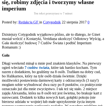
się, robimy zdjęcia i tworzymy własne
imperium
Ten tekst przeczytasz w
7
minut
Posted by:
Redakcja GF
in
Cotygodnik
22 sierpnia 2017
0
Dzisiejszy Cotygodnik wyjątkowo późno, ale to dlatego, że Ginet
musiał wrócić z Kostaryki, Veridiana ukończyć Odlotowy Wyścig, a
Gała skończyć budowę 7 Cudów Świata i podbić Imperium
Romanum :)
Gała
Długi weekend minął u mnie pod znakiem klasyków. Na pierwszy
ogień wleciało
7 cudów świata
, które tak bardzo kocham. Tym
razem z dodatkiem, bo graliśmy na 8 osób. Trafiłam na dobry cud,
bo Halikarnos, który na tyle osób działa świetnie. Dzięki
możliwości postawienia darmowej karty z odrzuconych (3 razy!)
mogłam sobie wybudować dwa razy po 8 punktów, co praktycznie
oznaczało już dla mnie zwycięstwo. I tak też się stało. 2 miejsce
zajęła Alexandia, która na 8 osób też jest świetna, bo brakuje kart z
surowcami. Dodatek to kilka nowych kart, gołąbki pokoju (nie
bierzesz udziału w wojnie) lub małe uprzykrzenie życia innym
poprzez wymuszenie zapłacenia podatku. W zanadrzu mieliśmy też