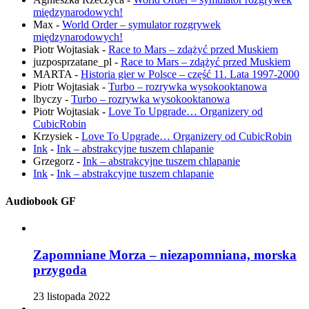
międzynarodowych!
Max
-
World Order – symulator rozgrywek
międzynarodowych!
Piotr Wojtasiak
-
Race to Mars – zdążyć przed Muskiem
juzposprzatane_pl
-
Race to Mars – zdążyć przed Muskiem
MARTA
-
Historia gier w Polsce – część 11. Lata 1997-2000
Piotr Wojtasiak
-
Turbo – rozrywka wysokooktanowa
lbyczy
-
Turbo – rozrywka wysokooktanowa
Piotr Wojtasiak
-
Love To Upgrade… Organizery od
CubicRobin
Krzysiek
-
Love To Upgrade… Organizery od CubicRobin
Ink
-
Ink – abstrakcyjne tuszem chlapanie
Grzegorz
-
Ink – abstrakcyjne tuszem chlapanie
Ink
-
Ink – abstrakcyjne tuszem chlapanie
Audiobook GF
Zapomniane Morza – niezapomniana, morska
przygoda
23 listopada 2022