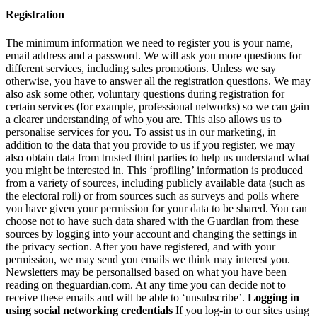
Registration
The minimum information we need to register you is your name,
email address and a password. We will ask you more questions for
different services, including sales promotions. Unless we say
otherwise, you have to answer all the registration questions. We may
also ask some other, voluntary questions during registration for
certain services (for example, professional networks) so we can gain
a clearer understanding of who you are. This also allows us to
personalise services for you. To assist us in our marketing, in
addition to the data that you provide to us if you register, we may
also obtain data from trusted third parties to help us understand what
you might be interested in. This ‘profiling’ information is produced
from a variety of sources, including publicly available data (such as
the electoral roll) or from sources such as surveys and polls where
you have given your permission for your data to be shared. You can
choose not to have such data shared with the Guardian from these
sources by logging into your account and changing the settings in
the privacy section. After you have registered, and with your
permission, we may send you emails we think may interest you.
Newsletters may be personalised based on what you have been
reading on theguardian.com. At any time you can decide not to
receive these emails and will be able to ‘unsubscribe’.
Logging in
using social networking credentials
If you log-in to our sites using