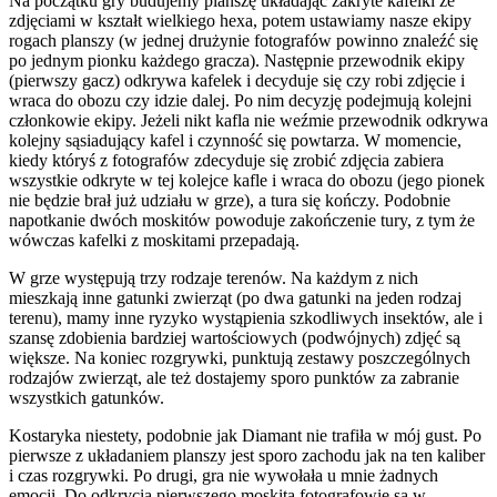
Na początku gry budujemy planszę układając zakryte kafelki ze
zdjęciami w kształt wielkiego hexa, potem ustawiamy nasze ekipy
rogach planszy (w jednej drużynie fotografów powinno znaleźć się
po jednym pionku każdego gracza). Następnie przewodnik ekipy
(pierwszy gacz) odkrywa kafelek i decyduje się czy robi zdjęcie i
wraca do obozu czy idzie dalej. Po nim decyzję podejmują kolejni
członkowie ekipy. Jeżeli nikt kafla nie weźmie przewodnik odkrywa
kolejny sąsiadujący kafel i czynność się powtarza. W momencie,
kiedy któryś z fotografów zdecyduje się zrobić zdjęcia zabiera
wszystkie odkryte w tej kolejce kafle i wraca do obozu (jego pionek
nie będzie brał już udziału w grze), a tura się kończy. Podobnie
napotkanie dwóch moskitów powoduje zakończenie tury, z tym że
wówczas kafelki z moskitami przepadają.
W grze występują trzy rodzaje terenów. Na każdym z nich
mieszkają inne gatunki zwierząt (po dwa gatunki na jeden rodzaj
terenu), mamy inne ryzyko wystąpienia szkodliwych insektów, ale i
szansę zdobienia bardziej wartościowych (podwójnych) zdjęć są
większe. Na koniec rozgrywki, punktują zestawy poszczególnych
rodzajów zwierząt, ale też dostajemy sporo punktów za zabranie
wszystkich gatunków.
Kostaryka niestety, podobnie jak Diamant nie trafiła w mój gust. Po
pierwsze z układaniem planszy jest sporo zachodu jak na ten kaliber
i czas rozgrywki. Po drugi, gra nie wywołała u mnie żadnych
emocji. Do odkrycia pierwszego moskita fotografowie są w