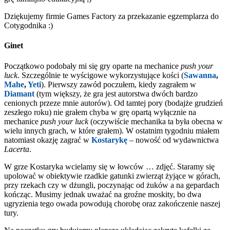
Dziękujemy firmie Games Factory za przekazanie egzemplarza do
Cotygodnika :)
Ginet
Początkowo podobały mi się gry oparte na mechanice
push your
luck
. Szczególnie te wyścigowe wykorzystujące kości (
Sawanna
,
Mahe
,
Yeti
). Pierwszy zawód poczułem, kiedy zagrałem w
Diamant
(tym większy, że gra jest autorstwa dwóch bardzo
cenionych przeze mnie autorów). Od tamtej pory (bodajże grudzień
zeszłego roku) nie grałem chyba w grę opartą wyłącznie na
mechanice
push your luck
(oczywiście mechanika ta była obecna w
wielu innych grach, w które grałem). W ostatnim tygodniu miałem
natomiast okazję zagrać w
Kostarykę
– nowość od wydawnictwa
Lacerta
.
W grze Kostaryka wcielamy się w łowców … zdjęć. Staramy się
upolować w obiektywie rzadkie gatunki zwierząt żyjące w górach,
przy rzekach czy w dżungli, poczynając od żuków a na gepardach
kończąc. Musimy jednak uważać na groźne moskity, bo dwa
ugryzienia tego owada powodują chorobę oraz zakończenie naszej
tury.