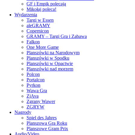
GF i Empik polecają
Mikołaj poleca!
Wydarzenia
Targi w Essen
aleGRAMY
Copernicon
GRAMY – Targi Gra i Zabawa
Falkon
One More Game
Planszówki na Narodowym
Planszówki w Spodku
Planszówki w Opactwie
Planszówki nad morzem
Polcon
Portalcon
Pyrkon
Wawa Gra
ZjAva
Zgrany Wawer
ZGRYW
Nagrody
Spiel des Jahres
Planszowa Gra Roku
Planszowe Gram Prix
Audio/Video