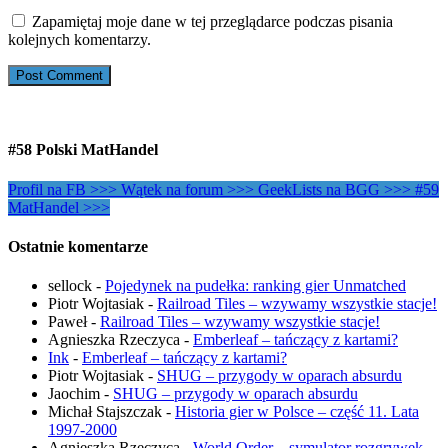
Zapamiętaj moje dane w tej przeglądarce podczas pisania
kolejnych komentarzy.
#58 Polski MatHandel
Profil na FB >>>
Wątek na forum >>>
GeekLists na BGG >>>
#59
MatHandel >>>
Ostatnie komentarze
sellock
-
Pojedynek na pudełka: ranking gier Unmatched
Piotr Wojtasiak
-
Railroad Tiles – wzywamy wszystkie stacje!
Paweł
-
Railroad Tiles – wzywamy wszystkie stacje!
Agnieszka Rzeczyca
-
Emberleaf – tańczący z kartami?
Ink
-
Emberleaf – tańczący z kartami?
Piotr Wojtasiak
-
SHUG – przygody w oparach absurdu
Jaochim
-
SHUG – przygody w oparach absurdu
Michał Stajszczak
-
Historia gier w Polsce – część 11. Lata
1997-2000
Agnieszka Rzeczyca
-
World Order – symulator rozgrywek