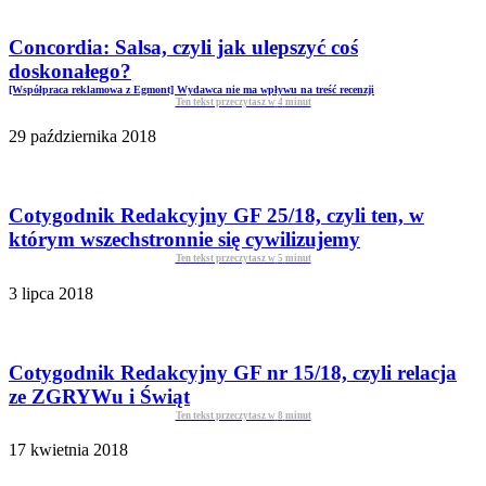
Concordia: Salsa, czyli jak ulepszyć coś
doskonałego?
[Współpraca reklamowa z Egmont] Wydawca nie ma wpływu na treść recenzji
Ten tekst przeczytasz w
4
minut
29 października 2018
Cotygodnik Redakcyjny GF 25/18, czyli ten, w
którym wszechstronnie się cywilizujemy
Ten tekst przeczytasz w
5
minut
3 lipca 2018
Cotygodnik Redakcyjny GF nr 15/18, czyli relacja
ze ZGRYWu i Świąt
Ten tekst przeczytasz w
8
minut
17 kwietnia 2018