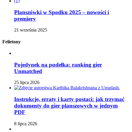
Planszówki w Spodku 2025 – nowości i
premiery
21 września 2025
Felietony
Pojedynek na pudełka: ranking gier
Unmatched
25 lipca 2026
Instrukcje, erraty i karty postaci: jak trzymać
dokumenty do gier planszowych w jednym
PDF
8 lipca 2026