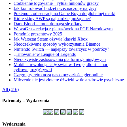
Codzienne logowanie – rytuał milionów graczy
Jak kontrolować budżet przeznaczony na gry?
Pokémon: od sensacji na Game Boyu do globalnej marki
Które skiny AWP są najbardziej pożądane?
Dark Blood – mrok domaga się ofiary
WawaGra – relacja z planszówek na PGE Narodowym
Poradnik prezentowy 2025
Jak Warsztat Steam ożywia klasyki Xbox
Nieoczekiwane sposoby wykorzystania Binance
Nintendo Switch — najlepszy towarzysz w podróży?
„Tiltowanie”w League of Legends
Nieoczywiste zastosowania platform gamingowych
Mobilna rewolucja: cały świat w Twojej dłoni – moc
cyfrowej roz(g)rywki
Czego gry retro uczą nas o przyszłości gier online
Milczenie nie jest złotem: dźwięki w tle a zdrowie psychiczne
All (416)
Patronaty – Wydarzenia
Wydarzenia