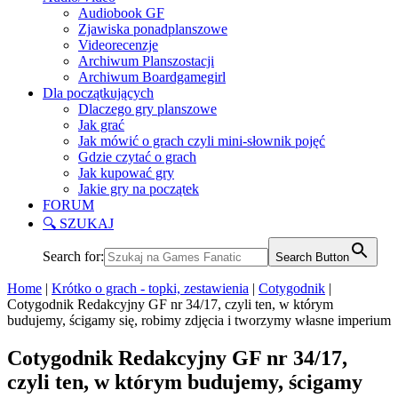
Audiobook GF
Zjawiska ponadplanszowe
Videorecenzje
Archiwum Planszostacji
Archiwum Boardgamegirl
Dla początkujących
Dlaczego gry planszowe
Jak grać
Jak mówić o grach czyli mini-słownik pojęć
Gdzie czytać o grach
Jak kupować gry
Jakie gry na początek
FORUM
🔍 SZUKAJ
Search for:
Search Button
Home
|
Krótko o grach - topki, zestawienia
|
Cotygodnik
|
Cotygodnik Redakcyjny GF nr 34/17, czyli ten, w którym
budujemy, ścigamy się, robimy zdjęcia i tworzymy własne imperium
Cotygodnik Redakcyjny GF nr 34/17,
czyli ten, w którym budujemy, ścigamy