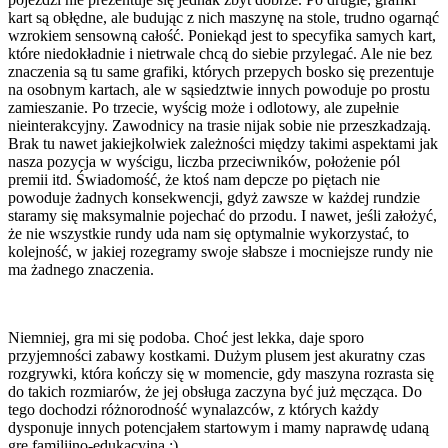
kart są obłędne, ale budując z nich maszynę na stole, trudno ogarnąć
wzrokiem sensowną całość. Poniekąd jest to specyfika samych kart,
które niedokładnie i nietrwale chcą do siebie przylegać. Ale nie bez
znaczenia są tu same grafiki, których przepych bosko się prezentuje
na osobnym kartach, ale w sąsiedztwie innych powoduje po prostu
zamieszanie. Po trzecie, wyścig może i odlotowy, ale zupełnie
nieinterakcyjny. Zawodnicy na trasie nijak sobie nie przeszkadzają.
Brak tu nawet jakiejkolwiek zależności między takimi aspektami jak
nasza pozycja w wyścigu, liczba przeciwników, położenie pól
premii itd. Świadomość, że ktoś nam depcze po piętach nie
powoduje żadnych konsekwencji, gdyż zawsze w każdej rundzie
staramy się maksymalnie pojechać do przodu. I nawet, jeśli założyć,
że nie wszystkie rundy uda nam się optymalnie wykorzystać, to
kolejność, w jakiej rozegramy swoje słabsze i mocniejsze rundy nie
ma żadnego znaczenia.
Niemniej, gra mi się podoba. Choć jest lekka, daje sporo
przyjemności zabawy kostkami. Dużym plusem jest akuratny czas
rozgrywki, która kończy się w momencie, gdy maszyna rozrasta się
do takich rozmiarów, że jej obsługa zaczyna być już męcząca. Do
tego dochodzi różnorodność wynalazców, z których każdy
dysponuje innych potencjałem startowym i mamy naprawdę udaną
grę familijno-edukacyjną ;)