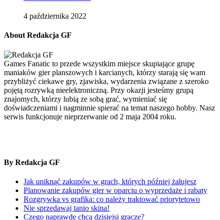
4 października 2022
About Redakcja GF
Games Fanatic to przede wszystkim miejsce skupiające grupę
maniaków gier planszowych i karcianych, którzy starają się wam
przybliżyć ciekawe gry, zjawiska, wydarzenia związane z szeroko
pojętą rozrywką nieelektroniczną. Przy okazji jesteśmy grupą
znajomych, którzy lubią ze sobą grać, wymieniać się
doświadczeniami i nagminnie spierać na temat naszego hobby. Nasz
serwis funkcjonuje nieprzerwanie od 2 maja 2004 roku.
By Redakcja GF
Jak uniknąć zakupów w grach, których później żałujesz
Planowanie zakupów gier w oparciu o wyprzedaże i rabaty
Rozgrywka vs grafika: co należy traktować priorytetowo
Nie sprzedawaj tanio skina!
Czego naprawdę chcą dzisiejsi gracze?