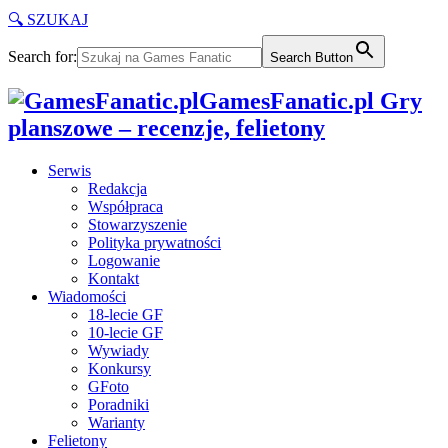
🔍 SZUKAJ
Search for:
Search Button
GamesFanatic.pl Gry
planszowe – recenzje, felietony
Serwis
Redakcja
Współpraca
Stowarzyszenie
Polityka prywatności
Logowanie
Kontakt
Wiadomości
18-lecie GF
10-lecie GF
Wywiady
Konkursy
GFoto
Poradniki
Warianty
Felietony