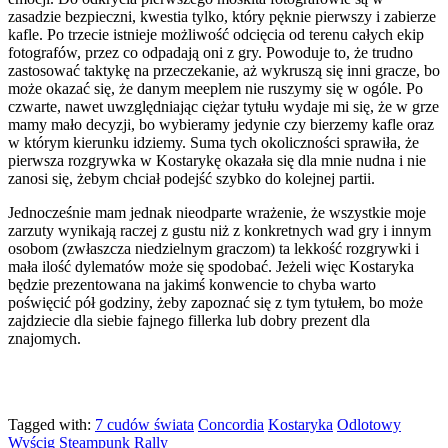
zasadzie bezpieczni, kwestia tylko, który pęknie pierwszy i zabierze
kafle. Po trzecie istnieje możliwość odcięcia od terenu całych ekip
fotografów, przez co odpadają oni z gry. Powoduje to, że trudno
zastosować taktykę na przeczekanie, aż wykruszą się inni gracze, bo
może okazać się, że danym meeplem nie ruszymy się w ogóle. Po
czwarte, nawet uwzględniając ciężar tytułu wydaje mi się, że w grze
mamy mało decyzji, bo wybieramy jedynie czy bierzemy kafle oraz
w którym kierunku idziemy. Suma tych okoliczności sprawiła, że
pierwsza rozgrywka w Kostarykę okazała się dla mnie nudna i nie
zanosi się, żebym chciał podejść szybko do kolejnej partii.
Jednocześnie mam jednak nieodparte wrażenie, że wszystkie moje
zarzuty wynikają raczej z gustu niż z konkretnych wad gry i innym
osobom (zwłaszcza niedzielnym graczom) ta lekkość rozgrywki i
mała ilość dylematów może się spodobać. Jeżeli więc Kostaryka
będzie prezentowana na jakimś konwencie to chyba warto
poświęcić pół godziny, żeby zapoznać się z tym tytułem, bo może
zajdziecie dla siebie fajnego fillerka lub dobry prezent dla
znajomych.
Tagged with:
7 cudów świata
Concordia
Kostaryka
Odlotowy
Wyścig
Steampunk Rally