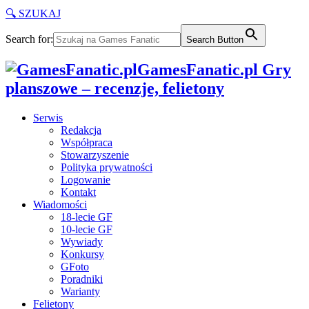
🔍 SZUKAJ
Search for:
Search Button
GamesFanatic.pl Gry
planszowe – recenzje, felietony
Serwis
Redakcja
Współpraca
Stowarzyszenie
Polityka prywatności
Logowanie
Kontakt
Wiadomości
18-lecie GF
10-lecie GF
Wywiady
Konkursy
GFoto
Poradniki
Warianty
Felietony