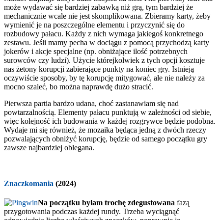
może wydawać się bardziej zabawką niż grą, tym bardziej że
mechanicznie wcale nie jest skomplikowana. Zbieramy karty, żeby
wymienić je na poszczególne elementu i przyczynić się do
rozbudowy pałacu. Każdy z nich wymaga jakiegoś konkretnego
zestawu. Jeśli mamy pecha w dociągu z pomocą przychodzą karty
jokerów i akcje specjalne (np. obniżające ilość potrzebnych
surowców czy ludzi). Użycie którejkolwiek z tych opcji kosztuje
nas żetony korupcji zabierające punkty na koniec gry. Istnieją
oczywiście sposoby, by tę korupcję mitygować, ale nie należy za
mocno szaleć, bo można naprawdę dużo stracić.
Pierwsza partia bardzo udana, choć zastanawiam się nad
powtarzalnością. Elementy pałacu punktują w zależności od siebie,
więc kolejność ich budowania w każdej rozgrywce będzie podobna.
Wydaje mi się również, że mozaika będąca jedną z dwóch rzeczy
pozwalających obniżyć korupcję, będzie od samego początku gry
zawsze najbardziej oblegana.
Znaczkomania
(2024)
Na początku byłam trochę zdegustowana
fazą
przygotowania podczas każdej rundy. Trzeba wyciągnąć