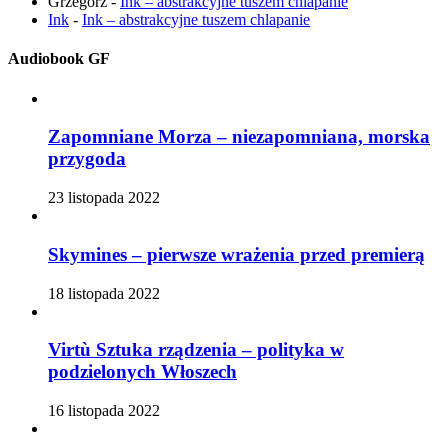
Grzegorz
-
Ink – abstrakcyjne tuszem chlapanie
Ink
-
Ink – abstrakcyjne tuszem chlapanie
Audiobook GF
Zapomniane Morza – niezapomniana, morska
przygoda
23 listopada 2022
Skymines – pierwsze wrażenia przed premierą
18 listopada 2022
Virtù Sztuka rządzenia – polityka w
podzielonych Włoszech
16 listopada 2022