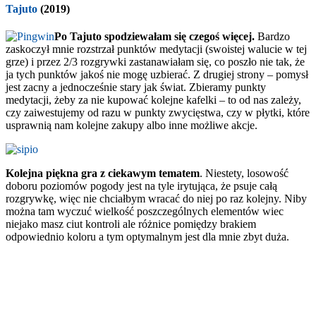
Tajuto
(2019)
Po Tajuto spodziewałam się czegoś więcej.
Bardzo
zaskoczył mnie rozstrzał punktów medytacji (swoistej walucie w tej
grze) i przez 2/3 rozgrywki zastanawiałam się, co poszło nie tak, że
ja tych punktów jakoś nie mogę uzbierać. Z drugiej strony – pomysł
jest zacny a jednocześnie stary jak świat. Zbieramy punkty
medytacji, żeby za nie kupować kolejne kafelki – to od nas zależy,
czy zaiwestujemy od razu w punkty zwycięstwa, czy w płytki, które
usprawnią nam kolejne zakupy albo inne możliwe akcje.
Kolejna piękna gra z ciekawym tematem
. Niestety, losowość
doboru poziomów pogody jest na tyle irytująca, że psuje całą
rozgrywkę, więc nie chciałbym wracać do niej po raz kolejny. Niby
można tam wyczuć wielkość poszczególnych elementów wiec
niejako masz ciut kontroli ale różnice pomiędzy brakiem
odpowiednio koloru a tym optymalnym jest dla mnie zbyt duża.