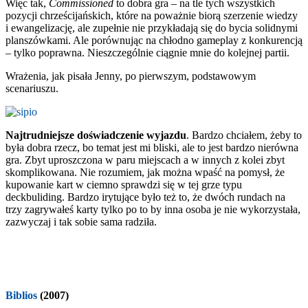
Więc tak,
Commissioned
to dobra gra – na tle tych wszystkich
pozycji chrześcijańskich, które na poważnie biorą szerzenie wiedzy
i ewangelizację, ale zupełnie nie przykładają się do bycia solidnymi
planszówkami. Ale porównując na chłodno gameplay z konkurencją
– tylko poprawna. Nieszczególnie ciągnie mnie do kolejnej partii.
Wrażenia, jak pisała Jenny, po pierwszym, podstawowym
scenariuszu.
Najtrudniejsze doświadczenie wyjazdu
. Bardzo chciałem, żeby to
była dobra rzecz, bo temat jest mi bliski, ale to jest bardzo nierówna
gra. Zbyt uproszczona w paru miejscach a w innych z kolei zbyt
skomplikowana. Nie rozumiem, jak można wpaść na pomysł, że
kupowanie kart w ciemno sprawdzi się w tej grze typu
deckbuliding. Bardzo irytujące było też to, że dwóch rundach na
trzy zagrywałeś karty tylko po to by inna osoba je nie wykorzystała,
zazwyczaj i tak sobie sama radziła.
Biblios
(2007)