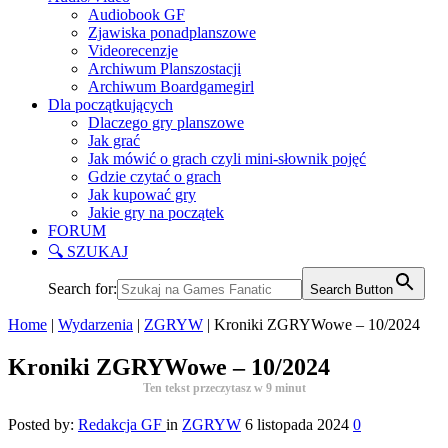
Audiobook GF
Zjawiska ponadplanszowe
Videorecenzje
Archiwum Planszostacji
Archiwum Boardgamegirl
Dla początkujących
Dlaczego gry planszowe
Jak grać
Jak mówić o grach czyli mini-słownik pojęć
Gdzie czytać o grach
Jak kupować gry
Jakie gry na początek
FORUM
🔍 SZUKAJ
Search for:
Search Button
Home
|
Wydarzenia
|
ZGRYW
|
Kroniki ZGRYWowe – 10/2024
Kroniki ZGRYWowe – 10/2024
Ten tekst przeczytasz w
9
minut
Posted by:
Redakcja GF
in
ZGRYW
6 listopada 2024
0