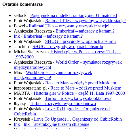
Ostatnie komentarze
sellock
-
Pojedynek na pudełka: ranking gier Unmatched
Piotr Wojtasiak
-
Railroad Tiles – wzywamy wszystkie stacje!
Paweł
-
Railroad Tiles – wzywamy wszystkie stacje!
Agnieszka Rzeczyca
-
Emberleaf – tańczący z kartami?
Ink
-
Emberleaf – tańczący z kartami?
Piotr Wojtasiak
-
SHUG – przygody w oparach absurdu
Jaochim
-
SHUG – przygody w oparach absurdu
Michał Stajszczak
-
Historia gier w Polsce – część 11. Lata
1997-2000
Agnieszka Rzeczyca
-
World Order – symulator rozgrywek
międzynarodowych!
Max
-
World Order – symulator rozgrywek
międzynarodowych!
Piotr Wojtasiak
-
Race to Mars – zdążyć przed Muskiem
juzposprzatane_pl
-
Race to Mars – zdążyć przed Muskiem
MARTA
-
Historia gier w Polsce – część 11. Lata 1997-2000
Piotr Wojtasiak
-
Turbo – rozrywka wysokooktanowa
lbyczy
-
Turbo – rozrywka wysokooktanowa
Piotr Wojtasiak
-
Love To Upgrade… Organizery od
CubicRobin
Krzysiek
-
Love To Upgrade… Organizery od CubicRobin
Ink
-
Ink – abstrakcyjne tuszem chlapanie