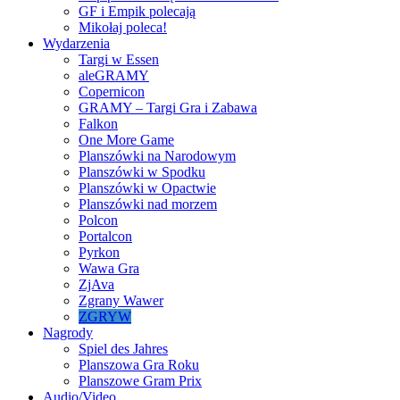
GF i Empik polecają
Mikołaj poleca!
Wydarzenia
Targi w Essen
aleGRAMY
Copernicon
GRAMY – Targi Gra i Zabawa
Falkon
One More Game
Planszówki na Narodowym
Planszówki w Spodku
Planszówki w Opactwie
Planszówki nad morzem
Polcon
Portalcon
Pyrkon
Wawa Gra
ZjAva
Zgrany Wawer
ZGRYW
Nagrody
Spiel des Jahres
Planszowa Gra Roku
Planszowe Gram Prix
Audio/Video