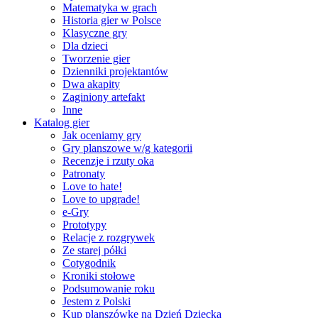
Matematyka w grach
Historia gier w Polsce
Klasyczne gry
Dla dzieci
Tworzenie gier
Dzienniki projektantów
Dwa akapity
Zaginiony artefakt
Inne
Katalog gier
Jak oceniamy gry
Gry planszowe w/g kategorii
Recenzje i rzuty oka
Patronaty
Love to hate!
Love to upgrade!
e-Gry
Prototypy
Relacje z rozgrywek
Ze starej półki
Cotygodnik
Kroniki stołowe
Podsumowanie roku
Jestem z Polski
Kup planszówkę na Dzień Dziecka