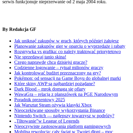
serwis funkcjonuje nieprzerwanie od 2 maja 2004 roku.
By Redakcja GF
Jak uniknąć zakupów w grach, których później żałujesz
Planowanie zakupów gier w oparciu o wyprzedaże i rabaty
Rozgrywka vs grafika: co należy traktować priorytetowo
Nie sprzedawaj tanio skina!
Czego naprawdę chcą dzisiejsi gracze?
Codzienne logowanie – rytuał milionów graczy
Jak kontrolować budżet przeznaczony na gry?
Pokémon: od sensacji na Game Boyu do globalnej marki
Które skiny AWP są najbardziej pożądane?
Dark Blood – mrok domaga się ofiary
WawaGra – relacja z planszówek na PGE Narodowym
Poradnik prezentowy 2025
Jak Warsztat Steam ożywia klasyki Xbox
Nieoczekiwane sposoby wykorzystania Binance
Nintendo Switch — najlepszy towarzysz w podróży?
„Tiltowanie”w League of Legends
Nieoczywiste zastosowania platform gamingowych
Mobilna rewolucja: cały świat w Twojej dłoni – moc