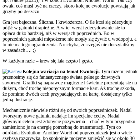
np. Nature (2025)). I w końcu Evolution: Another World. Tak czy
owak, coś musi być na rzeczy, skoro kolejne ewolucje powstają jak
grzyby po deszczu.
Gra jest bajeczna. Śliczna. I krwiożercza. O ile ktoś się zdecyduje
pójść w gatunki drapieżne. A w tej wersji zdecydowanie się to
opłaca dużo bardziej, niż w wersjach poprzednich. Bo w
poprzednich gatunki mięsożerne nie mogły się żywić u wodopoju, a
tu nie ma tego ograniczenia. No chyba, że czegoś nie doczytaliśmy
w zasadach…. ;)
W każdym razie – krew się lała często i gęsto.
Kolejna wariacja na temat Ewolucji.
Tym razem jednak
przenosimy się do fantastycznego świata pełnego dziwnych
stworzeń. Grafiki są naprawdę magiczne i świetnie prezentują się na
dużym, choć trochę nieporęcznym formacie kart. Aż trochę szkoda,
że pomimo dwóch cech przypadających na kartę, dostajemy tylko
jedną ilustrację.
Mechanicznie niewiele różni się od swoich poprzedniczek. Nadal
tworzymy nowe gatunki nadając im specjalne cechy. Nadal
głównym celem jest zdobycie pożywienia – choć w tym przypadku
zamieniono je na energię potrzebną do transmutacji. Tym co
odróżnia Evolution: Another World od poprzedniczek jest o wiele
szybsza rozgrywka, bo spokojnie możemy zmieścić się w około 30