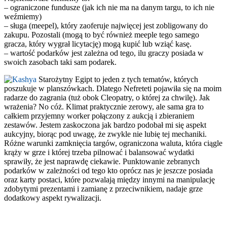
– ograniczone fundusze (jak ich nie ma na danym targu, to ich nie
weźmiemy)
– sługa (meepel), który zaoferuje najwięcej jest zobligowany do
zakupu. Pozostali (mogą to być również meeple tego samego
gracza, który wygrał licytację) mogą kupić lub wziąć kasę.
– wartość podarków jest zależna od tego, ilu graczy posiada w
swoich zasobach taki sam podarek.
Starożytny Egipt to jeden z tych tematów, których
poszukuje w planszówkach. Dlatego Nefreteti pojawiła się na moim
radarze do zagrania (tuż obok Cleopatry, o której za chwilę). Jak
wrażenia? No cóż. Klimat praktycznie zerowy, ale sama gra to
całkiem przyjemny worker połączony z aukcją i zbieraniem
zestawów. Jestem zaskoczona jak bardzo podobał mi się aspekt
aukcyjny, biorąc pod uwagę, że zwykle nie lubię tej mechaniki.
Różne warunki zamknięcia targów, ograniczona waluta, która ciągle
krąży w grze i której trzeba pilnować i balansować wydatki
sprawiły, że jest naprawdę ciekawie. Punktowanie zebranych
podarków w zależności od tego kto oprócz nas je jeszcze posiada
oraz karty postaci, które pozwalają między innymi na manipulację
zdobytymi prezentami i zamianę z przeciwnikiem, nadaje grze
dodatkowy aspekt rywalizacji.