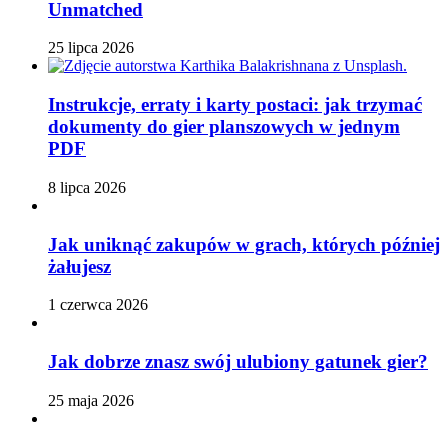
Unmatched
25 lipca 2026
Instrukcje, erraty i karty postaci: jak trzymać
dokumenty do gier planszowych w jednym
PDF
8 lipca 2026
Jak uniknąć zakupów w grach, których później
żałujesz
1 czerwca 2026
Jak dobrze znasz swój ulubiony gatunek gier?
25 maja 2026