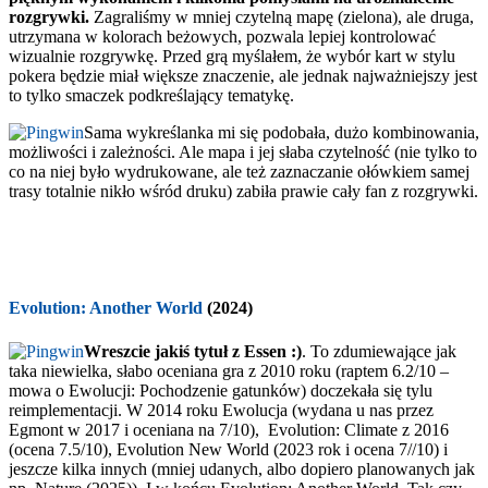
rozgrywki.
Zagraliśmy w mniej czytelną mapę (zielona), ale druga,
utrzymana w kolorach beżowych, pozwala lepiej kontrolować
wizualnie rozgrywkę. Przed grą myślałem, że wybór kart w stylu
pokera będzie miał większe znaczenie, ale jednak najważniejszy jest
to tylko smaczek podkreślający tematykę.
Sama wykreślanka mi się podobała, dużo kombinowania,
możliwości i zależności. Ale mapa i jej słaba czytelność (nie tylko to
co na niej było wydrukowane, ale też zaznaczanie ołówkiem samej
trasy totalnie nikło wśród druku) zabiła prawie cały fan z rozgrywki.
Evolution: Another World
(2024)
Wreszcie jakiś tytuł z Essen :)
. To zdumiewające jak
taka niewielka, słabo oceniana gra z 2010 roku (raptem 6.2/10 –
mowa o Ewolucji: Pochodzenie gatunków) doczekała się tylu
reimplementacji. W 2014 roku Ewolucja (wydana u nas przez
Egmont w 2017 i oceniana na 7/10), Evolution: Climate z 2016
(ocena 7.5/10), Evolution New World (2023 rok i ocena 7//10) i
jeszcze kilka innych (mniej udanych, albo dopiero planowanych jak