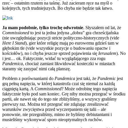
rzec – ostatnim rzutem na taśmę. Już zacieram ręce na myśl o
kolejnych, tych trudniejszych. Bo chyba nie będzie tak łatwo.
Ja mam podobnie, tylko trochę odwrotnie
. Słyszałem od lat, że
Commissioned
to jest ta jedna jedyna „dobra” gra chrześcijańska
(nie uwzględniając pozycji stricte polityczno-historycznych (vide
Here I Stand
), gier które religię mają po eurowemu gdzieś tam w
głębokim tle (vide wszystkie pozycje o budowaniu opactw i
kościołów), no i chyba jeszcze sprzed pojawienia się
Ierusalem
). No
i jest… ok. Faktycznie, widać tu wyglądającego zza rogu
Pandemica
, chociaż zamiast likwidować kosteczki w miastach
staramy się zasypać nimi całą planszę.
Problem z porównaniami do
Pandemica
jest taki, że
Pandemic
jest
grą pełną napięcia, w której katastrofa czai się niemal za każdą
ciągniętą kartą. A
Commissioned
? Może odrobinę tego napięcia
faktycznie było pod sam koniec. Grę niby można przegrać w środku
partii, ale nawet się do tego nie zbliżyliśmy, a wszyscy graliśmy
pierwszy raz. Można też przegrać nie zdążając zrealizować
warunków zwycięstwa przed wyczerpaniem się talii – ale
ponownie, nie przegraliśmy, mimo że byliśmy debiutantami i
musieliśmy wykonywać sporo nieoptymalnych ruchów.