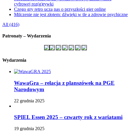
cyfrowej roz(g)rywki
Czego gry retro uczą nas o przyszłości gier online
Milczenie nie jest złotem: dźwięki w tle a zdrowie psychiczne
All (416)
Patronaty – Wydarzenia
Wydarzenia
WawaGra – relacja z planszówek na PGE
Narodowym
22 grudnia 2025
SPIEL Essen 2025 – czwarty rok z wariatami
19 grudnia 2025