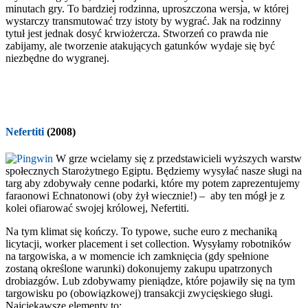
minutach gry. To bardziej rodzinna, uproszczona wersja, w której
wystarczy transmutować trzy istoty by wygrać. Jak na rodzinny
tytuł jest jednak dosyć krwiożercza. Stworzeń co prawda nie
zabijamy, ale tworzenie atakujących gatunków wydaje się być
niezbędne do wygranej.
Nefertiti
(2008)
W grze wcielamy się z przedstawicieli wyższych warstw
społecznych Starożytnego Egiptu. Będziemy wysyłać nasze sługi na
targ aby zdobywały cenne podarki, które my potem zaprezentujemy
faraonowi Echnatonowi (oby żył wiecznie!) – aby ten mógł je z
kolei ofiarować swojej królowej, Nefertiti.
Na tym klimat się kończy. To typowe, suche euro z mechaniką
licytacji, worker placement i set collection. Wysyłamy robotników
na targowiska, a w momencie ich zamknięcia (gdy spełnione
zostaną określone warunki) dokonujemy zakupu upatrzonych
drobiazgów. Lub zdobywamy pieniądze, które pojawiły się na tym
targowisku po (obowiązkowej) transakcji zwycięskiego sługi.
Najciekawsze elementy to: