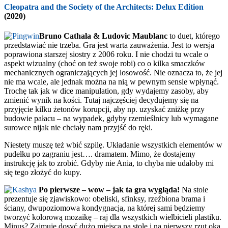
Cleopatra and the Society of the Architects: Delux Edition
(2020)
Bruno Cathala & Ludovic Maublanc
to duet, którego
przedstawiać nie trzeba. Gra jest warta zauważenia. Jest to wersja
poprawiona starszej siostry z 2006 roku. I nie chodzi tu wcale o
aspekt wizualny (choć on też swoje robi) co o kilka smaczków
mechanicznych ograniczających jej losowość. Nie oznacza to, że jej
nie ma wcale, ale jednak można na nią w pewnym sensie wpłynąć.
Trochę tak jak w dice manipulation, gdy wydajemy zasoby, aby
zmienić wynik na kości. Tutaj najczęściej decydujemy się na
przyjęcie kilku żetonów korupcji, aby np. uzyskać zniżkę przy
budowie pałacu – na wypadek, gdyby rzemieślnicy lub wymagane
surowce nijak nie chciały nam przyjść do ręki.
Niestety muszę też wbić szpilę. Układanie wszystkich elementów w
pudełku po zagraniu jest…. dramatem. Mimo, że dostajemy
instrukcję jak to zrobić. Gdyby nie Ania, to chyba nie udałoby mi
się tego złożyć do kupy.
Po pierwsze – wow – jak ta gra wygląda!
Na stole
prezentuje się zjawiskowo: obeliski, sfinksy, rzeźbiona brama i
ściany, dwupoziomowa kondygnacja, na której sami będziemy
tworzyć kolorową mozaikę – raj dla wszystkich wielbicieli plastiku.
Minus? Zajmuje dosyć dużo miejsca na stole i na pierwszy rzut oka