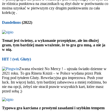
że różnica punktowa na znacznikach są zbyt duże w porównaniu co
można uzyskać w pierwszym czy drugim punktowaniu za cała
kolekcję .
Dandelions
(2022)
Temat jest świetny, a wykonanie przepiękne, ale im dłużej
gram, tym bardziej mam wrażenie, że to gra gra mną, a nie ja
w nią.
HIT ! (vel. Gluty)
Zwana również No Mercy ! – ujrzała światło dzienne w
2021 roku. To gra Rinera Knizii – w Polsce wydana przez Pink
Frog pod tytułem Gluty. Rewelacyjna gra imprezowa. Push your
luck. Im więcej ludzi, tym bardziej zabawowa a mniej rodzinna, bo
nie ma opcji, żebyś nie stracił prawie wszystkich kart, które masz
przed sobą ;)
Typowa gra karciana z prostymi zasadami i szybkim tempem