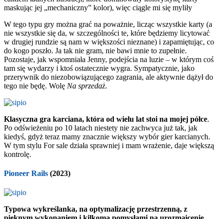
maskując jej „mechaniczny” kolor), więc ciągle mi się myliły
W tego typu gry można grać na poważnie, licząc wszystkie karty (a
nie wszystkie się da, w szczególności te, które będziemy licytować
w drugiej rundzie są nam w większości nieznane) i zapamiętując, co
do kogo poszło. Ja tak nie gram, nie bawi mnie to zupełnie.
Pozostaje, jak wspomniała Jenny, podejścia na luzie – w którym coś
tam się wydarzy i ktoś ostatecznie wygra. Sympatycznie, jako
przerywnik do niezobowiązującego zagrania, ale aktywnie dążył do
tego nie będę. Wolę
Na sprzedaż
.
Klasyczna gra karciana, która od wielu lat stoi na mojej półce
.
Po odświeżeniu po 10 latach niestety nie zachwyca już tak, jak
kiedyś, gdyż teraz mamy znacznie większy wybór gier karcianych.
W tym stylu For sale działa sprawniej i mam wrażenie, daje większą
kontrolę.
Pioneer Rails
(2023)
Typowa wykreślanka, na optymalizację przestrzenną, z
pięknym wykonaniem i kilkoma pomysłami na urozmaicenie