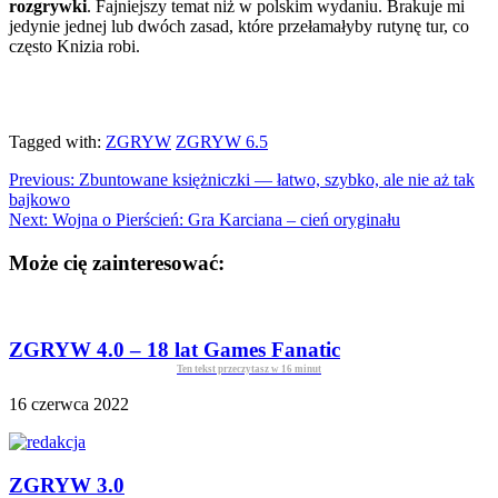
rozgrywki
. Fajniejszy temat niż w polskim wydaniu. Brakuje mi
jedynie jednej lub dwóch zasad, które przełamałyby rutynę tur, co
często Knizia robi.
Tagged with:
ZGRYW
ZGRYW 6.5
Previous:
Zbuntowane księżniczki — łatwo, szybko, ale nie aż tak
bajkowo
Next:
Wojna o Pierścień: Gra Karciana – cień oryginału
Może cię zainteresować:
ZGRYW 4.0 – 18 lat Games Fanatic
Ten tekst przeczytasz w
16
minut
16 czerwca 2022
ZGRYW 3.0