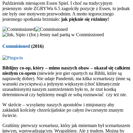
Październik miesiącem Essen Spiel. I choć na tradycyjnym
jesiennym stole ZGRYWu 6.5 zagościły pozycje z Essen, to jednak
nie były one motywem przewodnim. A motto tegorocznego
jesiennego spotkania brzmiało:
jak pięknie się różnimy!
Commisioned
(2016)
Biblijny co-op, który – mimo naszych obaw – okazał się całkiem
niezłym co-opem
(niewiele jest gier opartych na Biblii, które są
naprawdę dobre). Nie udaje Pandemii, ma kilka scenariuszy (inne są
warunki zwycięstwa) a jedynym większym (choć klimatycznie
uzasadnionym) naszym zastrzeżeniem było to, że rzut kostką
determinował czy będziemy mogli ze sobą rozmawiać czy też nie.
W skrócie – wysyłamy naszych apostołów i misjonarzy aby
zakładali kościoły chrześcijańskie po całym ówczesnym znanym
świecie.
Graliśmy pierwszy scenariusz, który jak mniemam był scenariuszem
łatwym, wprowadzającym. Wygraliśmy. Ale z trudem. Można by