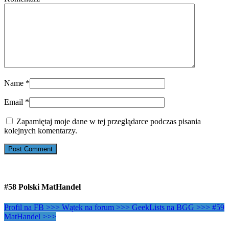
Name
*
Email
*
Zapamiętaj moje dane w tej przeglądarce podczas pisania
kolejnych komentarzy.
#58 Polski MatHandel
Profil na FB >>>
Wątek na forum >>>
GeekLists na BGG >>>
#59
MatHandel >>>