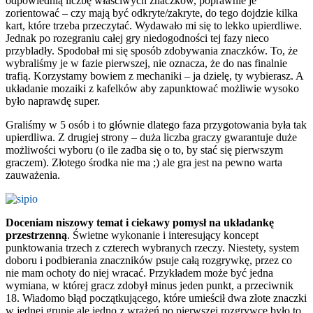
odpowiednią liczbę właściwych znaczków, poprawnie je
zorientować – czy mają być odkryte/zakryte, do tego dojdzie kilka
kart, które trzeba przeczytać. Wydawało mi się to lekko upierdliwe.
Jednak po rozegraniu całej gry niedogodności tej fazy nieco
przybladły. Spodobał mi się sposób zdobywania znaczków. To, że
wybraliśmy je w fazie pierwszej, nie oznacza, że do nas finalnie
trafią. Korzystamy bowiem z mechaniki – ja dzielę, ty wybierasz. A
układanie mozaiki z kafelków aby zapunktować możliwie wysoko
było naprawdę super.
Graliśmy w 5 osób i to głównie dlatego faza przygotowania była tak
upierdliwa. Z drugiej strony – duża liczba graczy gwarantuje duże
możliwości wyboru (o ile zadba się o to, by stać się pierwszym
graczem). Złotego środka nie ma ;) ale gra jest na pewno warta
zauważenia.
Doceniam niszowy temat i ciekawy pomysł na układankę
przestrzenną
. Świetne wykonanie i interesujący koncept
punktowania trzech z czterech wybranych rzeczy. Niestety, system
doboru i podbierania znaczników psuje całą rozgrywkę, przez co
nie mam ochoty do niej wracać. Przykładem może być jedna
wymiana, w której gracz zdobył minus jeden punkt, a przeciwnik
18.
Wiadomo błąd początkującego, które umieścił dwa złote znaczki
w jednej grupie ale jedno z wrażeń po pierwszej rozgrywce było to,