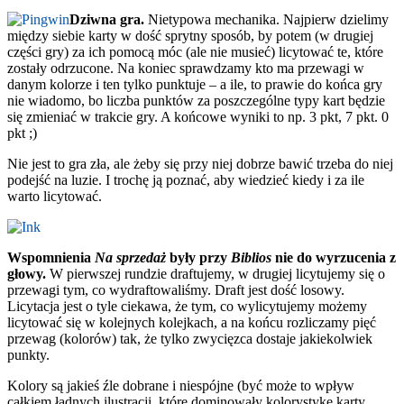
Dziwna gra.
Nietypowa mechanika. Najpierw dzielimy
między siebie karty w dość sprytny sposób, by potem (w drugiej
części gry) za ich pomocą móc (ale nie musieć) licytować te, które
zostały odrzucone. Na koniec sprawdzamy kto ma przewagi w
danym kolorze i ten tylko punktuje – a ile, to prawie do końca gry
nie wiadomo, bo liczba punktów za poszczególne typy kart będzie
się zmieniać w trakcie gry. A końcowe wyniki to np. 3 pkt, 7 pkt. 0
pkt ;)
Nie jest to gra zła, ale żeby się przy niej dobrze bawić trzeba do niej
podejść na luzie. I trochę ją poznać, aby wiedzieć kiedy i za ile
warto licytować.
Wspomnienia
Na sprzedaż
były przy
Biblios
nie do wyrzucenia z
głowy.
W pierwszej rundzie draftujemy, w drugiej licytujemy się o
przewagi tym, co wydraftowaliśmy. Draft jest dość losowy.
Licytacja jest o tyle ciekawa, że tym, co wylicytujemy możemy
licytować się w kolejnych kolejkach, a na końcu rozliczamy pięć
przewag (kolorów) tak, że tylko zwycięzca dostaje jakiekolwiek
punkty.
Kolory są jakieś źle dobrane i niespójne (być może to wpływ
całkiem ładnych ilustracji, które dominowały kolorystykę karty