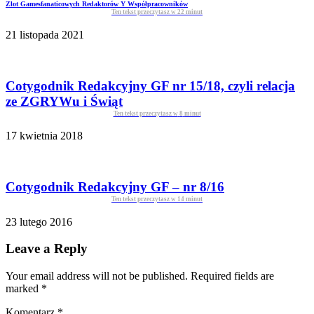
Zlot Gamesfanaticowych Redaktorów Y Współpracowników
Ten tekst przeczytasz w
22
minut
21 listopada 2021
Cotygodnik Redakcyjny GF nr 15/18, czyli relacja
ze ZGRYWu i Świąt
Ten tekst przeczytasz w
8
minut
17 kwietnia 2018
Cotygodnik Redakcyjny GF – nr 8/16
Ten tekst przeczytasz w
14
minut
23 lutego 2016
Leave a Reply
Your email address will not be published. Required fields are
marked
*
Komentarz
*