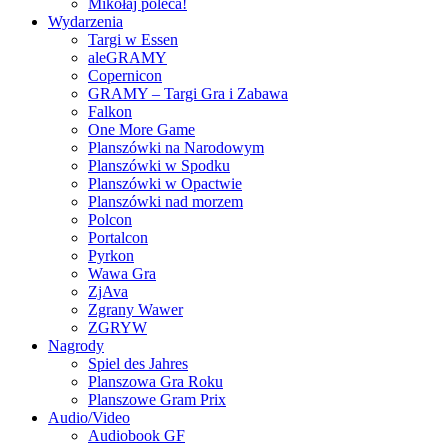
Mikołaj poleca!
Wydarzenia
Targi w Essen
aleGRAMY
Copernicon
GRAMY – Targi Gra i Zabawa
Falkon
One More Game
Planszówki na Narodowym
Planszówki w Spodku
Planszówki w Opactwie
Planszówki nad morzem
Polcon
Portalcon
Pyrkon
Wawa Gra
ZjAva
Zgrany Wawer
ZGRYW
Nagrody
Spiel des Jahres
Planszowa Gra Roku
Planszowe Gram Prix
Audio/Video
Audiobook GF