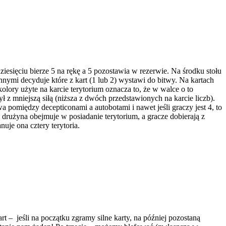
iesięciu bierze 5 na rękę a 5 pozostawia w rezerwie. Na środku stołu
innymi decyduje które z kart (1 lub 2) wystawi do bitwy. Na kartach
olory użyte na karcie terytorium oznacza to, że w walce o to
ł z mniejszą siłą (niższa z dwóch przedstawionych na karcie liczb).
 pomiędzy decepticonami a autobotami i nawet jeśli graczy jest 4, to
 drużyna obejmuje w posiadanie terytorium, a gracze dobierają z
uje ona cztery terytoria.
t – jeśli na początku zgramy silne karty, na później pozostaną