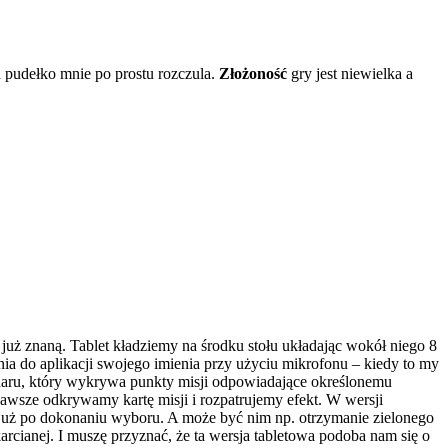
 a pudełko mnie po prostu rozczula.
Złożoność
gry jest niewielka a
 już znaną. Tablet kładziemy na środku stołu układając wokół niego 8
ia do aplikacji swojego imienia przy użyciu mikrofonu – kiedy to my
radaru, który wykrywa punkty misji odpowiadające określonemu
zawsze odkrywamy kartę misji i rozpatrujemy efekt. W wersji
est już po dokonaniu wyboru. A może być nim np. otrzymanie zielonego
rcianej. I muszę przyznać, że ta wersja tabletowa podoba nam się o