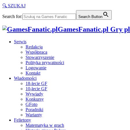
🔍 SZUKAJ
Search for:
Search Button
GamesFanatic.pl Gry pla
Serwis
Redakcja
Współpraca
Stowarzyszenie
Polityka prywatności
Logowanie
Kontakt
Wiadomości
18-lecie GF
10-lecie GF
Wywiady
Konkursy
GFoto
Poradniki
Warianty
Felietony
Matematyka w grach