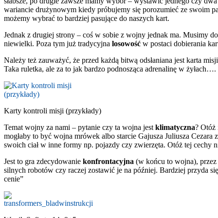
słabsze, po drugie zawsze mamy wybór – wystawić jednego czy dwa r
wariancie drużynowym kiedy próbujemy się porozumieć ze swoim part
możemy wybrać to bardziej pasujące do naszych kart.
Jednak z drugiej strony – coś w sobie z wojny jednak ma. Musimy dobi
niewielki. Poza tym już tradycyjna
losowość
w postaci dobierania kart
Należy też zauważyć, że przed każdą bitwą odsłaniana jest karta mis
Taka ruletka, ale za to jak bardzo podnosząca adrenalinę w żyłach….
Karty kontroli misji (przykłady)
Temat wojny za nami – pytanie czy ta wojna jest
klimatyczna
? Otóż 
mogłaby to być wojna mrówek albo starcie Gajusza Juliusza Cezara z
swoich ciał w inne formy np. pojazdy czy zwierzęta. Otóż tej cechy n
Jest to gra zdecydowanie
konfrontacyjna
(w końcu to wojna), przez n
silnych robotów czy raczej zostawić je na później. Bardziej przyda s
cenie”