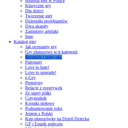
Historia gier w Polsce
Klasyczne gry
Dla dzieci
Tworzenie gier
Dzienniki projektantów
Dwa akapity
Zaginiony artefakt
Inne
Katalog gier
Jak oceniamy gry
Gry planszowe w/g kategorii
Recenzje i rzuty oka
Patronaty
Love to hate!
Love to upgrade!
e-Gry
Prototypy
Relacje z rozgrywek
Ze starej półki
Cotygodnik
Kroniki stołowe
Podsumowanie roku
Jestem z Polski
Kup planszówkę na Dzień Dziecka
GF i Empik polecają