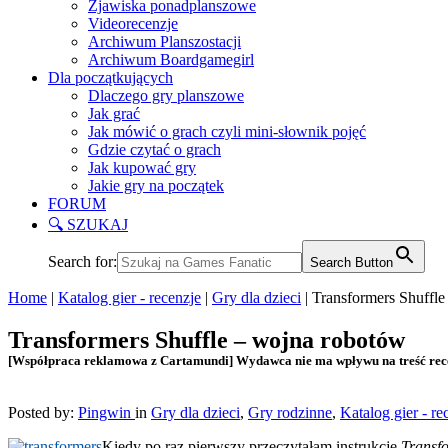
Zjawiska ponadplanszowe
Videorecenzje
Archiwum Planszostacji
Archiwum Boardgamegirl
Dla początkujących
Dlaczego gry planszowe
Jak grać
Jak mówić o grach czyli mini-słownik pojęć
Gdzie czytać o grach
Jak kupować gry
Jakie gry na początek
FORUM
🔍 SZUKAJ
Search for:
Search Button
Home
|
Katalog gier - recenzje
|
Gry dla dzieci
|
Transformers Shuffl
Transformers Shuffle – wojna robotów
[Współpraca reklamowa z Cartamundi] Wydawca nie ma wpływu na treść rec
Posted by:
Pingwin
in
Gry dla dzieci
,
Gry rodzinne
,
Katalog gier - re
Kiedy po raz pierwszy przeczytałam instrukcję
Transf