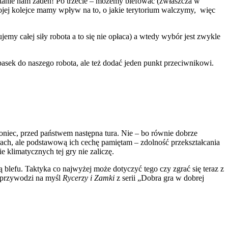
stanie nam żaden! Po trzecie – możemy blefować (zwłaszcza w
jej kolejce mamy wpływ na to, o jakie terytorium walczymy, więc
emy całej siły robota a to się nie opłaca) a wtedy wybór jest zwykle
pasek do naszego robota, ale też dodać jeden punkt przeciwnikowi.
koniec, przed państwem następna tura. Nie – bo równie dobrze
rach, ale podstawową ich cechę pamiętam – zdolność przekształcania
e klimatycznych tej gry nie zaliczę.
ą blefu. Taktyka co najwyżej może dotyczyć tego czy zgrać się teraz z
hę przywodzi na myśl
Rycerzy i Zamki
z serii „Dobra gra w dobrej