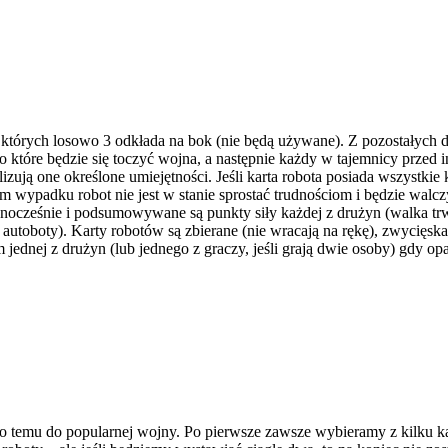
 których losowo 3 odkłada na bok (nie będą używane). Z pozostałych dz
 o które będzie się toczyć wojna, a następnie każdy w tajemnicy przed 
zują one określone umiejętności. Jeśli karta robota posiada wszystkie k
ym wypadku robot nie jest w stanie sprostać trudnościom i będzie walczy
nocześnie i podsumowywane są punkty siły każdej z drużyn (walka trwa
utoboty). Karty robotów są zbierane (nie wracają na rękę), zwycięska
jednej z drużyn (lub jednego z graczy, jeśli grają dwie osoby) gdy opan
ko temu do popularnej wojny. Po pierwsze zawsze wybieramy z kilku kar