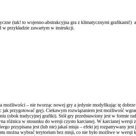
atyczne (tak! to wojenno-abstrakcyjna gra z klimatycznymi grafikami!)
d w przykładzie zawartym w instrukcji.
za możliwości – nie tworząc nowej gry a jedynie modyfikując tę dobrze
ąc jak przygotować grę). Ciekawym rozwiązaniem jest możliwość wgran
iu (obok tradycyjnej grafiki). Stół gry przedstawiony jest w formie 
a różnica w stosunku do wersji czysto karcianej. W karcianej wersji 
órego przypisana jest (lub nie) jakaś misja – efekt jej rozpatrywany j
tu można wybrać terytorium bez misji, co nie było możliwe w wersji ka