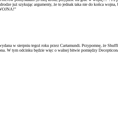
rodze już szykując argumenty, że to jednak taka nie do końca wojna, bo
 WOJNA!”
le wydana w sierpniu tegoż roku przez Cartamundi. Przypomnę, że Shuffl
tfona. W tym odcinku będzie więc o walnej bitwie pomiędzy Deceptico