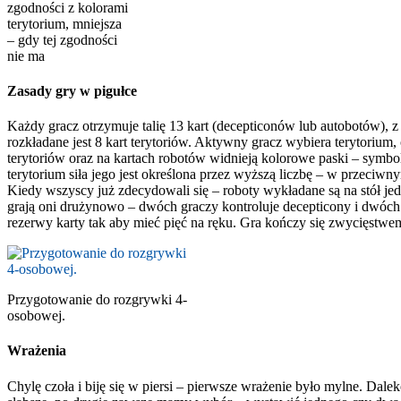
zgodności z kolorami
terytorium, mniejsza
– gdy tej zgodności
nie ma
Zasady gry w pigułce
Każdy gracz otrzymuje talię 13 kart (decepticonów lub autobotów), z
rozkładane jest 8 kart terytoriów. Aktywny gracz wybiera terytorium,
terytoriów oraz na kartach robotów widnieją kolorowe paski – symboli
terytorium siła jego jest określona przez wyższą liczbę – w przeciwn
Kiedy wszyscy już zdecydowali się – roboty wykładane są na stół jed
grają oni drużynowo – dwóch graczy kontroluje decepticony i dwóch a
rezerwy karty tak aby mieć pięć na ręku. Gra kończy się zwycięstwem 
Przygotowanie do rozgrywki 4-
osobowej.
Wrażenia
Chylę czoła i biję się w piersi – pierwsze wrażenie było mylne. Dale