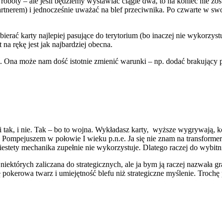
oboty – ale jeśli będziemy wystawiać ciągle dwa, to na koniec nie zo
nerem) i jednocześnie uważać na blef przeciwnika. Po czwarte w swo
erać karty najlepiej pasujące do terytorium (bo inaczej nie wykorzystuj
 na rękę jest jak najbardziej obecna.
ji. Ona może nam dość istotnie zmienić warunki – np. dodać brakujący 
i tak, i nie. Tak – bo to wojna. Wykładasz karty, wyższe wygrywają, 
 Pompejuszem w połowie I wieku p.n.e. Ja się nie znam na transforme
iestety mechanika zupełnie nie wykorzystuje. Dlatego raczej do wybitni
iektórych zaliczana do strategicznych, ale ja bym ją raczej nazwała gr
ię pokerowa twarz i umiejętność blefu niż strategiczne myślenie. Troc