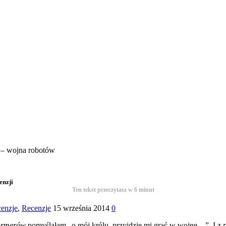
e – wojna robotów
enzji
Ten tekst przeczytasz w
6
minut
cenzje
,
Recenzje
15 września 2014
0
ormerów
pomyślałam „o mój królu, przyjdzie mi grać w wojnę…”. I z
p