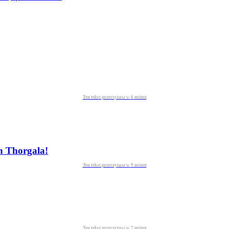
Ten tekst przeczytasz w
6
minut
n Thorgala!
Ten tekst przeczytasz w
9
minut
Ten tekst przeczytasz w
7
minut