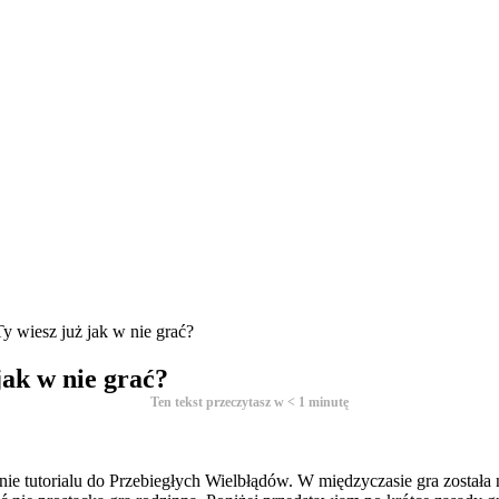
Ty wiesz już jak w nie grać?
jak w nie grać?
Ten tekst przeczytasz w
< 1
minutę
e tutorialu do Przebiegłych Wielbłądów. W międzyczasie gra została