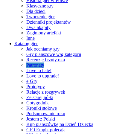
Historia gier w Polsce
Klasyczne gry
Dla dzieci
Tworzenie gier
Dzienniki projektantów
Dwa akapity
Zaginiony artefakt
Inne
Katalog gier
Jak oceniamy gry
Gry planszowe w/g kategorii
Recenzje i rzuty oka
Patronaty
Love to hate!
Love to upgrade!
e-Gry
Prototypy
Relacje z rozgrywek
Ze starej półki
Cotygodnik
Kroniki stołowe
Podsumowanie roku
Jestem z Polski
Kup planszówkę na Dzień Dziecka
GF i Empik polecają