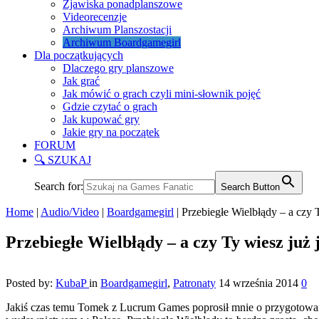
Zjawiska ponadplanszowe
Videorecenzje
Archiwum Planszostacji
Archiwum Boardgamegirl
Dla początkujących
Dlaczego gry planszowe
Jak grać
Jak mówić o grach czyli mini-słownik pojęć
Gdzie czytać o grach
Jak kupować gry
Jakie gry na początek
FORUM
🔍 SZUKAJ
Search for:
Search Button
Home
|
Audio/Video
|
Boardgamegirl
|
Przebiegłe Wielbłądy – a czy 
Przebiegłe Wielbłądy – a czy Ty wiesz już 
Posted by:
KubaP
in
Boardgamegirl
,
Patronaty
14 września 2014
0
Jakiś czas temu Tomek z Lucrum Games poprosił mnie o przygotowani