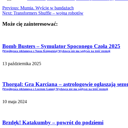
Previous:
Mumia. Wyścig w bandażach
Next:
Transformers Shuffle – wojna robotów
Może cię zainteresować:
Bomb Busters – Symulator Spoconego Czoła 2025
[Współpraca reklamowa z Nasza Księgarnia] Wydawca nie ma wpływu na treść recenzji
13 października 2025
Thorgal: Gra Karciana – astrologowie ogłaszają sezo
[Współpraca reklamowa z Lucrum Games] Wydawca nie ma wpływu na treść recenzji
10 maja 2024
Brzdęk! Katakumby – powrót do podziemi