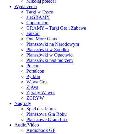
Mikołaj poleca!
Wydarzenia
Targi w Essen
aleGRAMY
Copernicon
GRAMY – Targi Gra i Zabawa
Falkon
One More Game
Planszówki na Narodowym
Planszówki w Spodku
Planszówki w Opactwie
Planszówki nad morzem
Polcon
Portalcon
Pyrkon
Wawa Gra
ZjAva
Zgrany Wawer
ZGRYW
Nagrody
Spiel des Jahres
Planszowa Gra Roku
Planszowe Gram Prix
Audio/Video
Audiobook GF