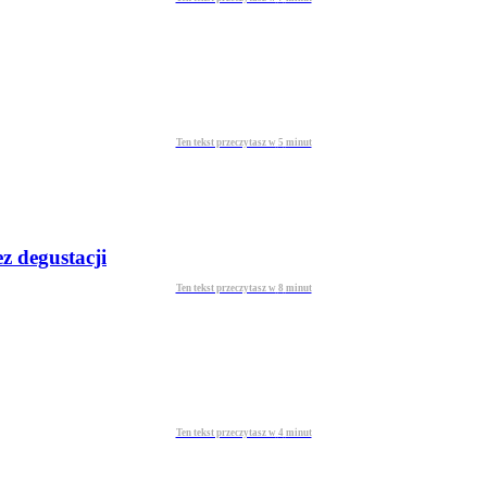
Ten tekst przeczytasz w
5
minut
ez degustacji
Ten tekst przeczytasz w
8
minut
Ten tekst przeczytasz w
4
minut