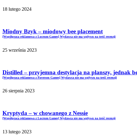
18 lutego 2024
Miodny Bzyk – miodowy bee placement
[Współpraca reklamowa z Lucrum Games] Wydawca nie ma wpływu na treść recenzji
25 września 2023
Distilled – przyjemna destylacja na planszy, jednak b
[Współpraca reklamowa z Paverson Games] Wydawca nie ma wpływu na treść recenzji
26 sierpnia 2023
Kryptyda – w chowanego z Nessie
[Współpraca reklamowa z Lucrum Games] Wydawca nie ma wpływu na treść recenzji
13 lutego 2023