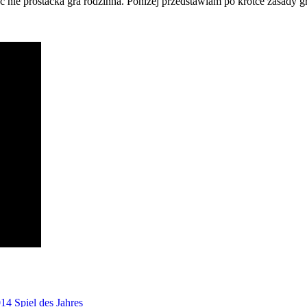
ie prostacka gra rodzinna. Poniżej przedstawiam po krótce zasady gry 
014
Spiel des Jahres