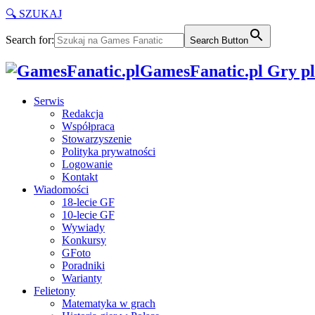
🔍 SZUKAJ
Search for:
Search Button
GamesFanatic.pl Gry pla
Serwis
Redakcja
Współpraca
Stowarzyszenie
Polityka prywatności
Logowanie
Kontakt
Wiadomości
18-lecie GF
10-lecie GF
Wywiady
Konkursy
GFoto
Poradniki
Warianty
Felietony
Matematyka w grach