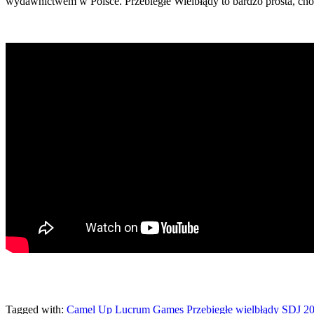
wydawnictwem w Polsce. Przebiegłe Wielbłądy to bardzo prosta, choć n
Tagged with:
Camel Up
Lucrum Games
Przebiegłe wielbłądy
SDJ 2