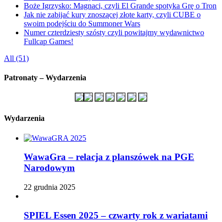
Boże Igrzysko: Magnaci, czyli El Grande spotyka Grę o Tron
Jak nie zabijać kury znoszącej złote karty, czyli CUBE o
swoim podejściu do Summoner Wars
Numer czterdziesty szósty czyli powitajmy wydawnictwo
Fullcap Games!
All (51)
Patronaty – Wydarzenia
Wydarzenia
WawaGra – relacja z planszówek na PGE
Narodowym
22 grudnia 2025
SPIEL Essen 2025 – czwarty rok z wariatami