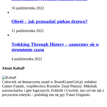
16 października 2022
Oltréé – jak przesadzić piękne drzewo?
11 października 2022
Trekking Through History – zanurzmy się w
strumieniu czasu
4 października 2022
About KubaP
Człowiek od tłumaczenia zasad w BoardGameGirl.pl, redaktor
Games Fanatic, współtwórca Rozmów Znad Planszy. Miłośnik
eurosucharów i gier logicznych, Feldofil i Uwefob, ma coś nie tak z
poczuciem estetyki – podobają mu się gry Ystari Originals.