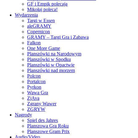
GF i Empik polecają
Mikołaj poleca!
Wydarzenia
Targi w Essen
aleGRAMY
Copernicon
GRAMY – Targi Gra i Zabawa
Falkon
One More Game
Planszówki na Narodowym
Planszówki w Spodku
Planszówki w Opactwie
Planszówki nad morzem
Polcon
Portalcon
Pyrkon
Wawa Gra
ZjAva
Zgrany Wawer
ZGRYW
Nagrody
Spiel des Jahres
Planszowa Gra Roku
Planszowe Gram Prix
Audio/Video