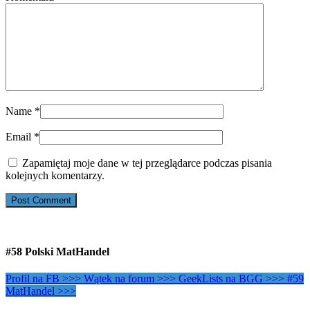
Name
*
Email
*
Zapamiętaj moje dane w tej przeglądarce podczas pisania
kolejnych komentarzy.
#58 Polski MatHandel
Profil na FB >>>
Wątek na forum >>>
GeekLists na BGG >>>
#59
MatHandel >>>