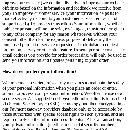
improve our website (we continually strive to improve our website
offerings based on the information and feedback we receive from
you) To improve customer service (your information helps us to
more effectively respond to your customer service requests and
support needs) To process transactions Your information, whether
public or private, will not be sold, exchanged, transferred, or given
to any other company for any reason whatsoever, without your
consent, other than for the express purpose of delivering the
purchased product or service requested. To administer a contest,
promotion, survey or other site feature To send periodic emails The
email address you provide for order processing, will only be used to
send you information and updates pertaining to your order.
How do we protect your information?
We implement a variety of security measures to maintain the safety
of your personal information when you place an order or enter,
submit, or access your personal information. We offer the use of a
secure server. All supplied sensitive/credit information is transmitted
via Secure Socket Layer (SSL) technology and then encrypted into
our Payment gateway providers database only to be accessible by
those authorized with special access rights to such systems, and are
required to?keep the information confidential. After a transaction,
your private information (credit cards, social security numbers,
financials, etc.) will not be kept on file for more than 60 days.