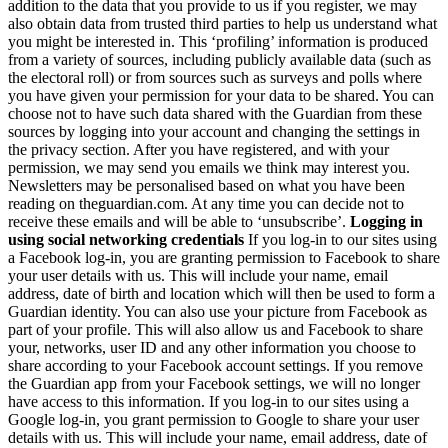
addition to the data that you provide to us if you register, we may
also obtain data from trusted third parties to help us understand what
you might be interested in. This ‘profiling’ information is produced
from a variety of sources, including publicly available data (such as
the electoral roll) or from sources such as surveys and polls where
you have given your permission for your data to be shared. You can
choose not to have such data shared with the Guardian from these
sources by logging into your account and changing the settings in
the privacy section. After you have registered, and with your
permission, we may send you emails we think may interest you.
Newsletters may be personalised based on what you have been
reading on theguardian.com. At any time you can decide not to
receive these emails and will be able to ‘unsubscribe’.
Logging in
using social networking credentials
If you log-in to our sites using
a Facebook log-in, you are granting permission to Facebook to share
your user details with us. This will include your name, email
address, date of birth and location which will then be used to form a
Guardian identity. You can also use your picture from Facebook as
part of your profile. This will also allow us and Facebook to share
your, networks, user ID and any other information you choose to
share according to your Facebook account settings. If you remove
the Guardian app from your Facebook settings, we will no longer
have access to this information. If you log-in to our sites using a
Google log-in, you grant permission to Google to share your user
details with us. This will include your name, email address, date of