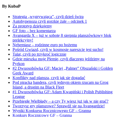
By KubaP
Strategia „wygrywająca”, czyli dzień świra
Autohypenoza czyli gorzkie żale – odcinek 1
Za prototyp dziękujemy
GF foto – bez komentarza
Avangarda X – już w sobotę 8 sierpnia planszówkowy blok
prelekcyjny!
Nehemiasz – rodzinne euro po bożemu
Pośród Gwiazd, czyli w kosmosie nareszcie jest sucho!
Talat, czyli po trzykroć logicznie
Gdzie mieszka moje Plemię, czyli dlaczego jeździmy na
Pyrkon
#2 Dwuosobówka GF: Maciej „Palmer” Obszański i Golden
Geek Award
Konflikty nad planszą, czyli jak się dogadać
Pod piracką banderą, czyli jednym okiem rzucam na Grog
Island, a drugim na Black Fleet
#1 Dwuosobówka GF: Adam Kwapiński i Polish Publishing
League
Przebiegłe Wielbłądy – a czy Ty wiesz już jak w nie grać?
Tworzysz gry planszowe? Sprawdź się na Avangardzie!
Wyniki Konkursu Rocznicowego GF – Granna
Konkurs Rocznicowy GF – Granna