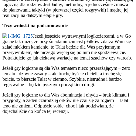
logiczną dla rodziny. Jest ładny, nietrudny, a jednocześnie zmusza
do planowania taktyki (w pierwszej części rozgrywki) i mądrej jej
realizacji na dalszym etapie gry.
Trzy wnioski na podsumowanie
Jeżeli jesteście wytrawnymi logikożercami, a w Go
gracie tak dużo, że przy śniadaniu zamiast płatków zdarza Wam się
zalać mlekiem kamienie, to Talat będzie dla Was przyjemnym
przerywnikiem, ale niczego więcej się po nim nie spodziewajcie.
Potraktujcie go jak ciekawą wariację na temat szachów czy warcab.
Jeżeli gry logiczne są dla Was tematem nieco przerażającym – zero
tematu i dziwne zasady – ale trochę byście chcieli, a trochę się
boicie, to bierzcie Talat w ciemno. Szybkie, nietrudne i bardzo
regrywalne – będzie pysznym początkiem drogi.
Jeżeli gry logiczne to dla Was abominacja i ohyda – brak klimatu i
przygody, a żaden czarodziej orków nie czai się za rogiem – Talat
tego nie zmieni. Odpuśćie sobie, choć i tak podziwiam, że
dojechaliście do końca tej recenzji.