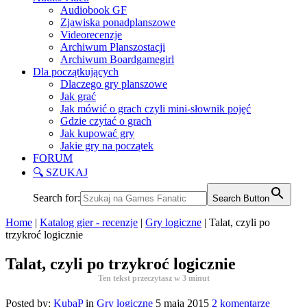
Audiobook GF
Zjawiska ponadplanszowe
Videorecenzje
Archiwum Planszostacji
Archiwum Boardgamegirl
Dla początkujących
Dlaczego gry planszowe
Jak grać
Jak mówić o grach czyli mini-słownik pojęć
Gdzie czytać o grach
Jak kupować gry
Jakie gry na początek
FORUM
🔍 SZUKAJ
Search for:
Search Button
Home
|
Katalog gier - recenzje
|
Gry logiczne
|
Talat, czyli po
trzykroć logicznie
Talat, czyli po trzykroć logicznie
Ten tekst przeczytasz w
3
minut
Posted by:
KubaP
in
Gry logiczne
5 maja 2015
2 komentarze