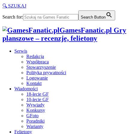
🔍 SZUKAJ
Search for:
Search Button
GamesFanatic.pl Gry
planszowe – recenzje, felietony
Serwis
Redakcja
Współpraca
Stowarzyszenie
Polityka prywatności
Logowanie
Kontakt
Wiadomości
18-lecie GF
10-lecie GF
Wywiady
Konkursy
GFoto
Poradniki
Warianty
Felietony