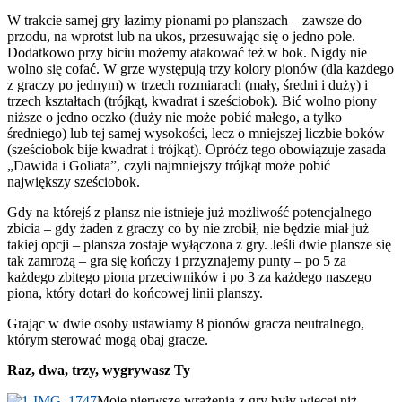
W trakcie samej gry łazimy pionami po planszach – zawsze do
przodu, na wprotst lub na ukos, przesuwając się o jedno pole.
Dodatkowo przy biciu możemy atakować też w bok. Nigdy nie
wolno się cofać. W grze występują trzy kolory pionów (dla każdego
z graczy po jednym) w trzech rozmiarach (mały, średni i duży) i
trzech kształtach (trójkąt, kwadrat i sześciobok). Bić wolno piony
niższe o jedno oczko (duży nie może pobić małego, a tylko
średniego) lub tej samej wysokości, lecz o mniejszej liczbie boków
(sześciobok bije kwadrat i trójkąt). Opróćz tego obowiązuje zasada
„Dawida i Goliata”, czyli najmniejszy trójkąt może pobić
największy sześciobok.
Gdy na którejś z plansz nie istnieje już możliwość potencjalnego
zbicia – gdy żaden z graczy co by nie zrobił, nie będzie miał już
takiej opcji – plansza zostaje wyłączona z gry. Jeśli dwie plansze się
tak zamrożą – gra się kończy i przyznajemy punty – po 5 za
każdego zbitego piona przeciwników i po 3 za każdego naszego
piona, który dotarł do końcowej linii planszy.
Grając w dwie osoby ustawiamy 8 pionów gracza neutralnego,
którym sterować mogą obaj gracze.
Raz, dwa, trzy, wygrywasz Ty
Moje pierwsze wrażenia z gry były więcej niż