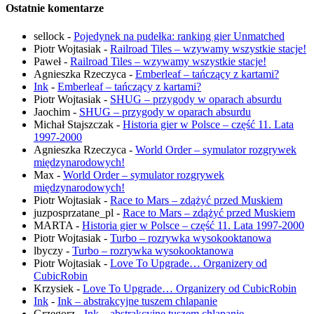
Ostatnie komentarze
sellock
-
Pojedynek na pudełka: ranking gier Unmatched
Piotr Wojtasiak
-
Railroad Tiles – wzywamy wszystkie stacje!
Paweł
-
Railroad Tiles – wzywamy wszystkie stacje!
Agnieszka Rzeczyca
-
Emberleaf – tańczący z kartami?
Ink
-
Emberleaf – tańczący z kartami?
Piotr Wojtasiak
-
SHUG – przygody w oparach absurdu
Jaochim
-
SHUG – przygody w oparach absurdu
Michał Stajszczak
-
Historia gier w Polsce – część 11. Lata
1997-2000
Agnieszka Rzeczyca
-
World Order – symulator rozgrywek
międzynarodowych!
Max
-
World Order – symulator rozgrywek
międzynarodowych!
Piotr Wojtasiak
-
Race to Mars – zdążyć przed Muskiem
juzposprzatane_pl
-
Race to Mars – zdążyć przed Muskiem
MARTA
-
Historia gier w Polsce – część 11. Lata 1997-2000
Piotr Wojtasiak
-
Turbo – rozrywka wysokooktanowa
lbyczy
-
Turbo – rozrywka wysokooktanowa
Piotr Wojtasiak
-
Love To Upgrade… Organizery od
CubicRobin
Krzysiek
-
Love To Upgrade… Organizery od CubicRobin
Ink
-
Ink – abstrakcyjne tuszem chlapanie
Grzegorz
-
Ink – abstrakcyjne tuszem chlapanie