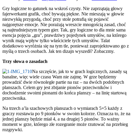
Gry logiczne to gatunek na wskroś czysty. Nie zaprzątają głowy
fajerwerkami grafik, choć bywają piękne. Nie mieszają w głowie
niezwykłą przygodą, choć przy stole potrafią się pojawić
najgorętsze emocje. Nie porażają wreszcie mnogością zasad, choć
są najtrudniejszym typem gier. Tak, gry logiczne to dla mnie sama
esencja pojęcia „gra”, prawdziwy pojedynek umysłów, na którego
wynik mają wpływ tylko właściciele tych umysłów. Talat
dodatkowo wyróżnia się na tym tle, ponieważ zaprojektowano go z
myślą o trzech osobach. Jak ten dizajn wyszedł? Zobaczmy.
Trzy słowa o zasadach
Na szczęście, jak to w grach logicznych, zasady są
banalne, więc wiele czasu Wam nie zajmę. W grze będziemy
prowadzić dwie równoległe partie na raz – na dwóch podobnych
planszach. Celem gry jest zbijanie pionów przeciwników i
dochodzenie swoimi pionami do końca planszy – na linię startową
przeciwnika.
Na trzech a’la szachowych planszach o wymiarach 5×5 każdy z
graczy rozstawia po 9 pionków w swoim kolorze. Oznacza to, że na
jednej planszy będzie miał 4, a na drugiej 5 pionów. To ważny
moment w grze, którego złe rozegranie może rzutować na przebieg
rozgrywki.