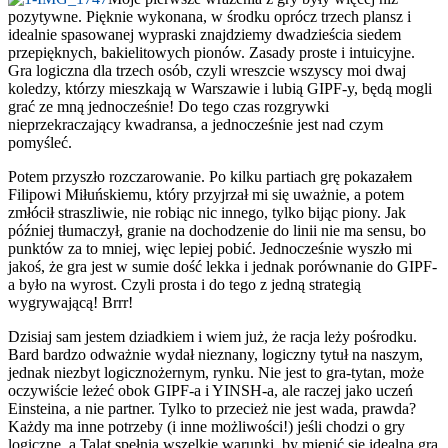
pozytywne. Pięknie wykonana, w środku oprócz trzech plansz i
idealnie spasowanej wypraski znajdziemy dwadzieścia siedem
przepięknych, bakielitowych pionów. Zasady proste i intuicyjne.
Gra logiczna dla trzech osób, czyli wreszcie wszyscy moi dwaj
koledzy, którzy mieszkają w Warszawie i lubią GIPF-y, będą mogli
grać ze mną jednocześnie! Do tego czas rozgrywki
nieprzekraczający kwadransa, a jednocześnie jest nad czym
pomyśleć.
Potem przyszło rozczarowanie. Po kilku partiach grę pokazałem
Filipowi Miłuńskiemu, który przyjrzał mi się uważnie, a potem
zmłócił straszliwie, nie robiąc nic innego, tylko bijąc piony. Jak
później tłumaczył, granie na dochodzenie do linii nie ma sensu, bo
punktów za to mniej, więc lepiej pobić. Jednocześnie wyszło mi
jakoś, że gra jest w sumie dość lekka i jednak porównanie do GIPF-
a było na wyrost. Czyli prosta i do tego z jedną strategią
wygrywającą! Brrr!
Dzisiaj sam jestem dziadkiem i wiem już, że racja leży pośrodku.
Bard bardzo odważnie wydał nieznany, logiczny tytuł na naszym,
jednak niezbyt logicznożernym, rynku. Nie jest to gra-tytan, może
oczywiście leżeć obok GIPF-a i YINSH-a, ale raczej jako uczeń
Einsteina, a nie partner. Tylko to przecież nie jest wada, prawda?
Każdy ma inne potrzeby (i inne możliwości!) jeśli chodzi o gry
logiczne, a Talat spełnia wszelkie warunki, by mienić się idealną grą