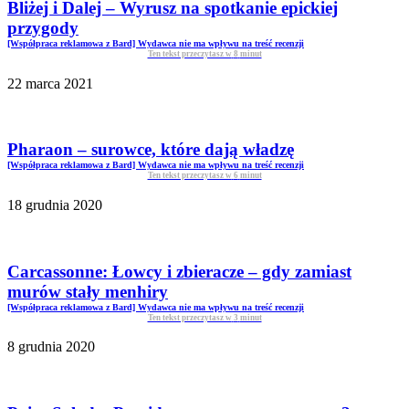
Bliżej i Dalej – Wyrusz na spotkanie epickiej
przygody
[Współpraca reklamowa z Bard] Wydawca nie ma wpływu na treść recenzji
Ten tekst przeczytasz w
8
minut
22 marca 2021
Pharaon – surowce, które dają władzę
[Współpraca reklamowa z Bard] Wydawca nie ma wpływu na treść recenzji
Ten tekst przeczytasz w
6
minut
18 grudnia 2020
Carcassonne: Łowcy i zbieracze – gdy zamiast
murów stały menhiry
[Współpraca reklamowa z Bard] Wydawca nie ma wpływu na treść recenzji
Ten tekst przeczytasz w
3
minut
8 grudnia 2020