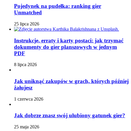
Pojedynek na pudełka: ranking gier
Unmatched
25 lipca 2026
Instrukcje, erraty i karty postaci: jak trzymać
dokumenty do gier planszowych w jednym
PDF
8 lipca 2026
Jak uniknąć zakupów w grach, których później
żałujesz
1 czerwca 2026
Jak dobrze znasz swój ulubiony gatunek gier?
25 maja 2026