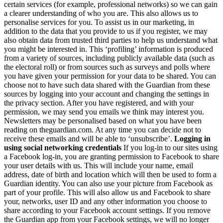
certain services (for example, professional networks) so we can gain
a clearer understanding of who you are. This also allows us to
personalise services for you. To assist us in our marketing, in
addition to the data that you provide to us if you register, we may
also obtain data from trusted third parties to help us understand what
you might be interested in. This ‘profiling’ information is produced
from a variety of sources, including publicly available data (such as
the electoral roll) or from sources such as surveys and polls where
you have given your permission for your data to be shared. You can
choose not to have such data shared with the Guardian from these
sources by logging into your account and changing the settings in
the privacy section. After you have registered, and with your
permission, we may send you emails we think may interest you.
Newsletters may be personalised based on what you have been
reading on theguardian.com. At any time you can decide not to
receive these emails and will be able to ‘unsubscribe’.
Logging in
using social networking credentials
If you log-in to our sites using
a Facebook log-in, you are granting permission to Facebook to share
your user details with us. This will include your name, email
address, date of birth and location which will then be used to form a
Guardian identity. You can also use your picture from Facebook as
part of your profile. This will also allow us and Facebook to share
your, networks, user ID and any other information you choose to
share according to your Facebook account settings. If you remove
the Guardian app from your Facebook settings, we will no longer