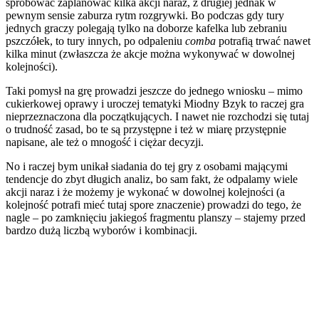
spróbować zaplanować kilka akcji naraz, z drugiej jednak w
pewnym sensie zaburza rytm rozgrywki. Bo podczas gdy tury
jednych graczy polegają tylko na doborze kafelka lub zebraniu
pszczółek, to tury innych, po odpaleniu
comba
potrafią trwać nawet
kilka minut (zwłaszcza że akcje można wykonywać w dowolnej
kolejności).
Taki pomysł na grę prowadzi jeszcze do jednego wniosku – mimo
cukierkowej oprawy i uroczej tematyki Miodny Bzyk to raczej gra
nieprzeznaczona dla początkujących. I nawet nie rozchodzi się tutaj
o trudność zasad, bo te są przystępne i też w miarę przystępnie
napisane, ale też o mnogość i ciężar decyzji.
No i raczej bym unikał siadania do tej gry z osobami mającymi
tendencje do zbyt długich analiz, bo sam fakt, że odpalamy wiele
akcji naraz i że możemy je wykonać w dowolnej kolejności (a
kolejność potrafi mieć tutaj spore znaczenie) prowadzi do tego, że
nagle – po zamknięciu jakiegoś fragmentu planszy – stajemy przed
bardzo dużą liczbą wyborów i kombinacji.