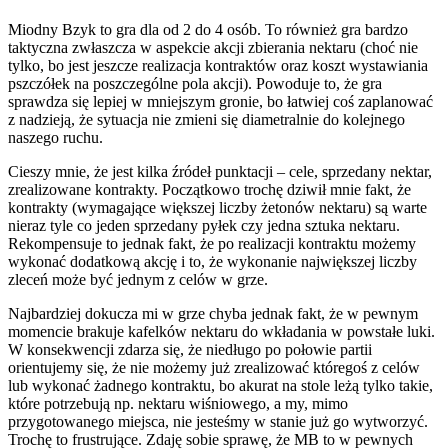
Miodny Bzyk to gra dla od 2 do 4 osób. To również gra bardzo
taktyczna zwłaszcza w aspekcie akcji zbierania nektaru (choć nie
tylko, bo jest jeszcze realizacja kontraktów oraz koszt wystawiania
pszczółek na poszczególne pola akcji). Powoduje to, że gra
sprawdza się lepiej w mniejszym gronie, bo łatwiej coś zaplanować
z nadzieją, że sytuacja nie zmieni się diametralnie do kolejnego
naszego ruchu.
Cieszy mnie, że jest kilka źródeł punktacji – cele, sprzedany nektar,
zrealizowane kontrakty. Początkowo trochę dziwił mnie fakt, że
kontrakty (wymagające większej liczby żetonów nektaru) są warte
nieraz tyle co jeden sprzedany pyłek czy jedna sztuka nektaru.
Rekompensuje to jednak fakt, że po realizacji kontraktu możemy
wykonać dodatkową akcję i to, że wykonanie największej liczby
zleceń może być jednym z celów w grze.
Najbardziej dokucza mi w grze chyba jednak fakt, że w pewnym
momencie brakuje kafelków nektaru do wkładania w powstałe luki.
W konsekwencji zdarza się, że niedługo po połowie partii
orientujemy się, że nie możemy już zrealizować któregoś z celów
lub wykonać żadnego kontraktu, bo akurat na stole leżą tylko takie,
które potrzebują np. nektaru wiśniowego, a my, mimo
przygotowanego miejsca, nie jesteśmy w stanie już go wytworzyć.
Trochę to frustrujące. Zdaję sobie sprawę, że MB to w pewnych