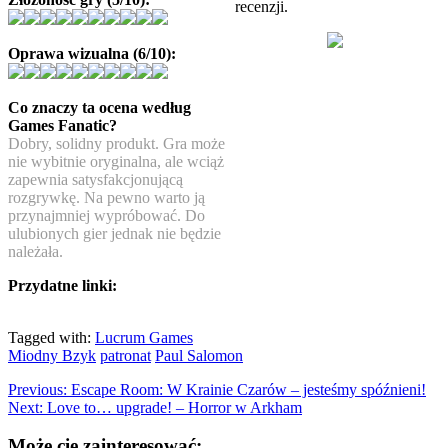
recenzji.
Oprawa wizualna (6/10):
Co znaczy ta ocena według
Games Fanatic?
Dobry, solidny produkt. Gra może
nie wybitnie oryginalna, ale wciąż
zapewnia satysfakcjonującą
rozgrywkę. Na pewno warto ją
przynajmniej wypróbować. Do
ulubionych gier jednak nie będzie
należała.
Przydatne linki:
Tagged with:
Lucrum Games
Miodny Bzyk
patronat
Paul Salomon
Previous:
Escape Room: W Krainie Czarów – jesteśmy spóźnieni!
Next:
Love to… upgrade! – Horror w Arkham
Może cię zainteresować: