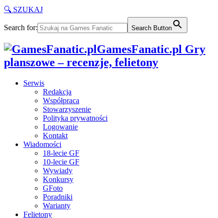
🔍 SZUKAJ
Search for:
Search Button
GamesFanatic.pl Gry
planszowe – recenzje, felietony
Serwis
Redakcja
Współpraca
Stowarzyszenie
Polityka prywatności
Logowanie
Kontakt
Wiadomości
18-lecie GF
10-lecie GF
Wywiady
Konkursy
GFoto
Poradniki
Warianty
Felietony