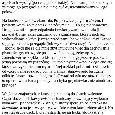
aspektach wyścig (po cele, po kontrakty). Nie mam problemu z tym,
że mogę go przegrać, ale nie lubię być dyskwalifikowany w jego
połowie.
Na koniec słowo o wykonaniu. Po pierwsze, ja gram żółtym. I
powiem Wam, żółte obrazki na żółtym tle … To się nie sprawdza.
Druga kwestia – przy odpaleniu i wykonywaniu wielu akcji
przydałyby się jakieś znaczniki do zaznaczania, które z nich już
wykonaliśmy, a które jeszcze przed nami, bo w natłoku myśli łatwo
się pogubić i coś przegapić (lub wykonać dwa razy). No i po trzecie
– ikonki akcji nie są dla mnie zbyt intuicyjne więc dla zachowania
płynności gry muszę się posiłkować pomocą, żeby np. się
zorientować na szybko na których polach mogę jeszcze postawić
jedną pozostałą mi pszczółkę. I tu moje pytanie – po jakiego cholerę
ktoś stworzył kartę pomocy na której rozkład pól zamiast stanowić
odwzorowanie rozkładu pól na planszy, stanowi jego lustrzane
odbicie. Jasne, można to ogarnąć. Czytać od tyłu też można, ale jest
to upierdliwe, a karta pomocy ma chyba grę ułatwiać, nie utrudniać,
prawda?
Wrażenia znajomych, z którymi grałem są dość ambiwalentne.
Część docenia ciekawy
twist
mechaniczny, pozwalający wykonać
kilka akcji jednocześnie. Z drugiej strony spora grupa narzeka na
downtime
, a on jest związany z właśnie z tym łańcuszkiem akcji. No
i jest też grupa osób, która nastawiła się na lekką, słodką grę, a