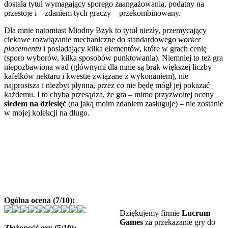
dostała tytuł wymagający sporego zaangażowania, podatny na
przestoje i – zdaniem tych graczy – przekombinowany.
Dla mnie natomiast Miodny Bzyk to tytuł niezły, przemycający
ciekawe rozwiązanie mechaniczne do standardowego
worker
placementu
i posiadający kilka elementów, które w grach cenię
(sporo wyborów, kilka sposobów punktowania). Niemniej to też gra
niepozbawiona wad (głównymi dla mnie są brak większej liczby
kafelków nektaru i kwestie związane z wykonaniem), nie
najprostsza i niezbyt płynna, przez co nie będę mógł jej pokazać
każdemu. I to chyba przesądza, że gra – mimo przyzwoitej oceny
siedem na dziesięć
(na jaką moim zdaniem zasługuje) – nie zostanie
w mojej kolekcji na długo.
Ogólna ocena (7/10):
Dziękujemy firmie
Lucrum
Games
za przekazanie gry do
Złożoność gry (5/10):