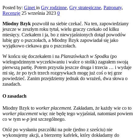
Posted by:
Ginet
in
Gry rodzinne
,
Gry strategiczne
,
Patronaty
,
Recenzje
25 września 2023
0
Miodny Bzyk
pozwolił na siebie czekać. Na ten, zapowiedziany
jeszcze w zeszłym roku tytuł, wielu graczy czekało od kilku
miesięcy. Czekałem i ja, bo z niewyjaśnionych dotąd powodów
lubię gry o pszczołach, a Miodny Bzyk zapowiadał się jako
wyjątkowo ciekawa gra o pszczołach.
W końcu się doczekałem i na
Planszówkach w Spodku
(po
wielogodzinnym wyczekiwaniu i walce o stolik) zagrałem swoją
pierwszą partię. Potem przyszła jeszcze druga i trzecia … i wydaje
mi się, że po tych trzech rozgrywkach mogę już coś o tej grze
powiedzieć. Zanim przejdziemy jednak do wrażeń, dwa słowa o
zasadach.
O zasadach
Miodny Bzyk to
worker placement.
Zakładam, że każdy wie co to
worker placement
więc nie będę tego wyjaśniał, natomiast powiem
co w tym
w-p
jest szczególnego.
Otóż po wysłaniu pszczółki na pole (jedno z sześciu) nie
wykonujemy akcji, a bierzemy kafelek, który dokładamy do