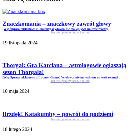
Znaczkomania – znaczkowy zawrót głowy
[Współpraca reklamowa z Phalanx] Wydawca nie ma wpływu na treść recenzji
Ten tekst przeczytasz w
8
minut
19 listopada 2024
Thorgal: Gra Karciana – astrologowie ogłaszają
sezon Thorgala!
[Współpraca reklamowa z Lucrum Games] Wydawca nie ma wpływu na treść recenzji
Ten tekst przeczytasz w
9
minut
10 maja 2024
Brzdęk! Katakumby – powrót do podziemi
Ten tekst przeczytasz w
7
minut
18 lutego 2024