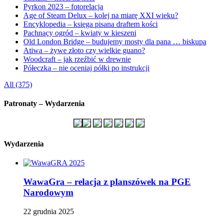
Pyrkon 2023 – fotorelacja
Age of Steam Delux – kolej na miarę XXI wieku?
Encyklopedia – księga pisana draftem kości
Pachnący ogród – kwiaty w kieszeni
Old London Bridge – budujemy mosty dla pana … biskupa
Atiwa – żywe złoto czy wielkie guano?
Woodcraft – jak rzeźbić w drewnie
Półeczka – nie oceniaj półki po instrukcji
All (375)
Patronaty – Wydarzenia
Wydarzenia
WawaGra – relacja z planszówek na PGE
Narodowym
22 grudnia 2025