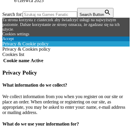
6 czerwca 2025
Search for:
Search Button
Ta strona korzysta z ciasteczek aby świadczyć usługi na najwyższym
poziomie. Dalsze korzystanie ze strony oznacza, że zgadzasz się na ich
użycie.
Cookies settings
Accept
Privacy & Cookie policy
Privacy & Cookies policy
Cookies list
Cookie name
Active
Privacy Policy
What information do we collect?
We collect information from you when you register on our site or
place an order. When ordering or registering on our site, as
appropriate, you may be asked to enter your: name, e-mail address
or mailing address.
What do we use your information for?