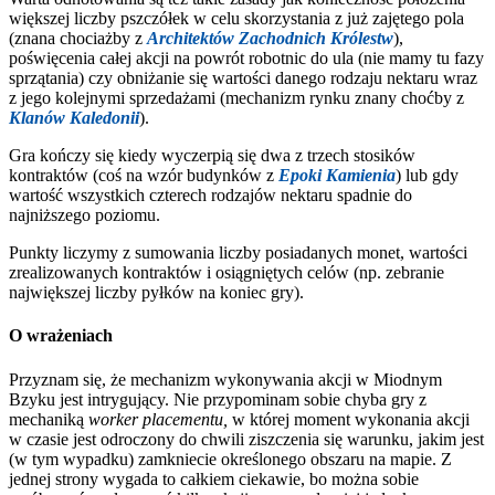
większej liczby pszczółek w celu skorzystania z już zajętego pola
(znana chociażby z
Architektów Zachodnich Królestw
),
poświęcenia całej akcji na powrót robotnic do ula (nie mamy tu fazy
sprzątania) czy obniżanie się wartości danego rodzaju nektaru wraz
z jego kolejnymi sprzedażami (mechanizm rynku znany choćby z
Klanów Kaledonii
).
Gra kończy się kiedy wyczerpią się dwa z trzech stosików
kontraktów (coś na wzór budynków z
Epoki Kamienia
) lub gdy
wartość wszystkich czterech rodzajów nektaru spadnie do
najniższego poziomu.
Punkty liczymy z sumowania liczby posiadanych monet, wartości
zrealizowanych kontraktów i osiągniętych celów (np. zebranie
największej liczby pyłków na koniec gry).
O wrażeniach
Przyznam się, że mechanizm wykonywania akcji w Miodnym
Bzyku jest intrygujący. Nie przypominam sobie chyba gry z
mechaniką
worker placementu,
w której moment wykonania akcji
w czasie jest odroczony do chwili ziszczenia się warunku, jakim jest
(w tym wypadku) zamkniecie określonego obszaru na mapie. Z
jednej strony wygada to całkiem ciekawie, bo można sobie