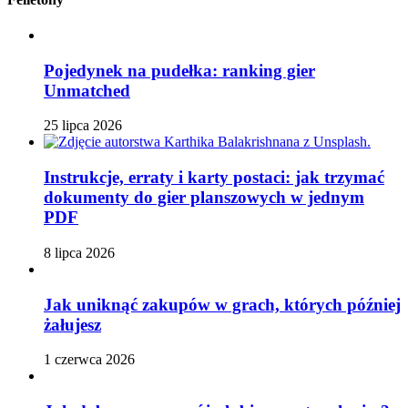
Pojedynek na pudełka: ranking gier
Unmatched
25 lipca 2026
Instrukcje, erraty i karty postaci: jak trzymać
dokumenty do gier planszowych w jednym
PDF
8 lipca 2026
Jak uniknąć zakupów w grach, których później
żałujesz
1 czerwca 2026