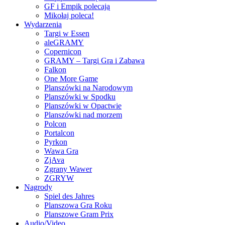
GF i Empik polecają
Mikołaj poleca!
Wydarzenia
Targi w Essen
aleGRAMY
Copernicon
GRAMY – Targi Gra i Zabawa
Falkon
One More Game
Planszówki na Narodowym
Planszówki w Spodku
Planszówki w Opactwie
Planszówki nad morzem
Polcon
Portalcon
Pyrkon
Wawa Gra
ZjAva
Zgrany Wawer
ZGRYW
Nagrody
Spiel des Jahres
Planszowa Gra Roku
Planszowe Gram Prix
Audio/Video