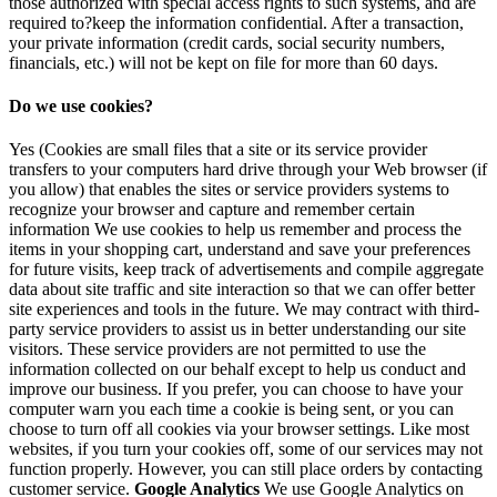
those authorized with special access rights to such systems, and are
required to?keep the information confidential. After a transaction,
your private information (credit cards, social security numbers,
financials, etc.) will not be kept on file for more than 60 days.
Do we use cookies?
Yes (Cookies are small files that a site or its service provider
transfers to your computers hard drive through your Web browser (if
you allow) that enables the sites or service providers systems to
recognize your browser and capture and remember certain
information We use cookies to help us remember and process the
items in your shopping cart, understand and save your preferences
for future visits, keep track of advertisements and compile aggregate
data about site traffic and site interaction so that we can offer better
site experiences and tools in the future. We may contract with third-
party service providers to assist us in better understanding our site
visitors. These service providers are not permitted to use the
information collected on our behalf except to help us conduct and
improve our business. If you prefer, you can choose to have your
computer warn you each time a cookie is being sent, or you can
choose to turn off all cookies via your browser settings. Like most
websites, if you turn your cookies off, some of our services may not
function properly. However, you can still place orders by contacting
customer service.
Google Analytics
We use Google Analytics on