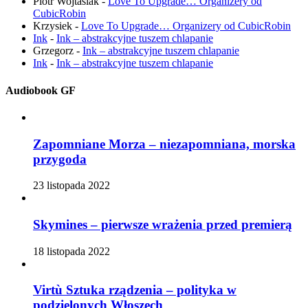
Piotr Wojtasiak
-
Love To Upgrade… Organizery od
CubicRobin
Krzysiek
-
Love To Upgrade… Organizery od CubicRobin
Ink
-
Ink – abstrakcyjne tuszem chlapanie
Grzegorz
-
Ink – abstrakcyjne tuszem chlapanie
Ink
-
Ink – abstrakcyjne tuszem chlapanie
Audiobook GF
Zapomniane Morza – niezapomniana, morska
przygoda
23 listopada 2022
Skymines – pierwsze wrażenia przed premierą
18 listopada 2022
Virtù Sztuka rządzenia – polityka w
podzielonych Włoszech