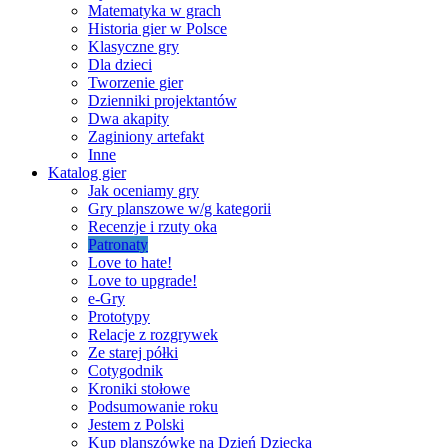
Matematyka w grach
Historia gier w Polsce
Klasyczne gry
Dla dzieci
Tworzenie gier
Dzienniki projektantów
Dwa akapity
Zaginiony artefakt
Inne
Katalog gier
Jak oceniamy gry
Gry planszowe w/g kategorii
Recenzje i rzuty oka
Patronaty
Love to hate!
Love to upgrade!
e-Gry
Prototypy
Relacje z rozgrywek
Ze starej półki
Cotygodnik
Kroniki stołowe
Podsumowanie roku
Jestem z Polski
Kup planszówkę na Dzień Dziecka