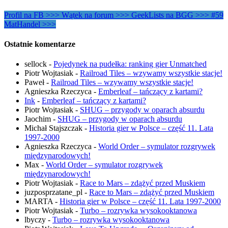
Profil na FB >>>
Wątek na forum >>>
GeekLists na BGG >>>
#59
MatHandel >>>
Ostatnie komentarze
sellock
-
Pojedynek na pudełka: ranking gier Unmatched
Piotr Wojtasiak
-
Railroad Tiles – wzywamy wszystkie stacje!
Paweł
-
Railroad Tiles – wzywamy wszystkie stacje!
Agnieszka Rzeczyca
-
Emberleaf – tańczący z kartami?
Ink
-
Emberleaf – tańczący z kartami?
Piotr Wojtasiak
-
SHUG – przygody w oparach absurdu
Jaochim
-
SHUG – przygody w oparach absurdu
Michał Stajszczak
-
Historia gier w Polsce – część 11. Lata
1997-2000
Agnieszka Rzeczyca
-
World Order – symulator rozgrywek
międzynarodowych!
Max
-
World Order – symulator rozgrywek
międzynarodowych!
Piotr Wojtasiak
-
Race to Mars – zdążyć przed Muskiem
juzposprzatane_pl
-
Race to Mars – zdążyć przed Muskiem
MARTA
-
Historia gier w Polsce – część 11. Lata 1997-2000
Piotr Wojtasiak
-
Turbo – rozrywka wysokooktanowa
lbyczy
-
Turbo – rozrywka wysokooktanowa