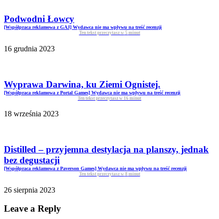
Podwodni Łowcy
[Współpraca reklamowa z GAJ] Wydawca nie ma wpływu na treść recenzji
Ten tekst przeczytasz w
5
minut
16 grudnia 2023
Wyprawa Darwina, ku Ziemi Ognistej.
[Współpraca reklamowa z Portal Games] Wydawca nie ma wpływu na treść recenzji
Ten tekst przeczytasz w
16
minut
18 września 2023
Distilled – przyjemna destylacja na planszy, jednak
bez degustacji
[Współpraca reklamowa z Paverson Games] Wydawca nie ma wpływu na treść recenzji
Ten tekst przeczytasz w
8
minut
26 sierpnia 2023
Leave a Reply