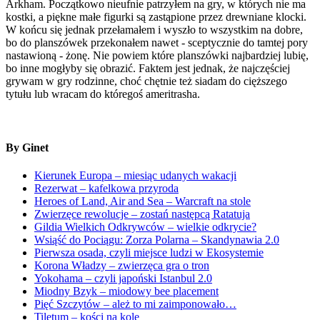
Arkham. Początkowo nieufnie patrzyłem na gry, w których nie ma
kostki, a piękne małe figurki są zastąpione przez drewniane klocki.
W końcu się jednak przełamałem i wyszło to wszystkim na dobre,
bo do planszówek przekonałem nawet - sceptycznie do tamtej pory
nastawioną - żonę. Nie powiem które planszówki najbardziej lubię,
bo inne mogłyby się obrazić. Faktem jest jednak, że najczęściej
grywam w gry rodzinne, choć chętnie też siadam do cięższego
tytułu lub wracam do któregoś ameritrasha.
By Ginet
Kierunek Europa – miesiąc udanych wakacji
Rezerwat – kafelkowa przyroda
Heroes of Land, Air and Sea – Warcraft na stole
Zwierzęce rewolucje – zostań następcą Ratatuja
Gildia Wielkich Odkrywców – wielkie odkrycie?
Wsiąść do Pociągu: Zorza Polarna – Skandynawia 2.0
Pierwsza osada, czyli miejsce ludzi w Ekosystemie
Korona Władzy – zwierzęca gra o tron
Yokohama – czyli japoński Istanbul 2.0
Miodny Bzyk – miodowy bee placement
Pięć Szczytów – ależ to mi zaimponowało…
Tiletum – kości na kole