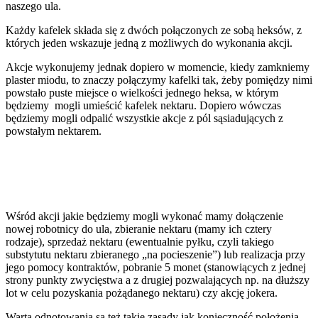
naszego ula.
Każdy kafelek składa się z dwóch połączonych ze sobą heksów, z
których jeden wskazuje jedną z możliwych do wykonania akcji.
Akcje wykonujemy jednak dopiero w momencie, kiedy zamkniemy
plaster miodu, to znaczy połączymy kafelki tak, żeby pomiędzy nimi
powstało puste miejsce o wielkości jednego heksa, w którym
będziemy mogli umieścić kafelek nektaru. Dopiero wówczas
będziemy mogli odpalić wszystkie akcje z pól sąsiadujących z
powstałym nektarem.
Wśród akcji jakie będziemy mogli wykonać mamy dołączenie
nowej robotnicy do ula, zbieranie nektaru (mamy ich cztery
rodzaje), sprzedaż nektaru (ewentualnie pyłku, czyli takiego
substytutu nektaru zbieranego „na pocieszenie”) lub realizacja przy
jego pomocy kontraktów, pobranie 5 monet (stanowiących z jednej
strony punkty zwycięstwa a z drugiej pozwalających np. na dłuższy
lot w celu pozyskania pożądanego nektaru) czy akcję jokera.
Warta odnotowania są też takie zasady jak konieczność położenia