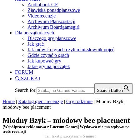
Audiobook GF
Zjawiska ponadplanszowe
Videorecenzje
Archiwum Planszostacji
Archiwum Boardgamegirl
Dla początkujących
Dlaczego gry planszowe
Jak grać
Jak mówić o grach czyli mini-słownik pojęć
Gdzie czytać o grach
Jak kupować gry
Jakie gry na początek
FORUM
🔍 SZUKAJ
Search for:
Search Button
Home
|
Katalog gier - recenzje
|
Gry rodzinne
|
Miodny Bzyk –
miodowy bee placement
Miodny Bzyk – miodowy bee placement
[Współpraca reklamowa z Lucrum Games] Wydawca nie ma wpływu na
treść recenzji
Ten tekst przeczytasz w
5
minut