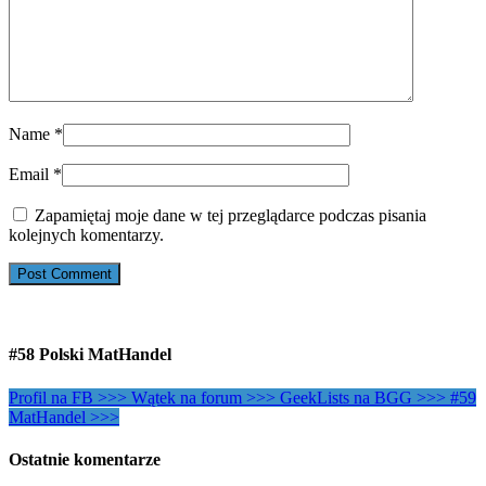
Name
*
Email
*
Zapamiętaj moje dane w tej przeglądarce podczas pisania
kolejnych komentarzy.
#58 Polski MatHandel
Profil na FB >>>
Wątek na forum >>>
GeekLists na BGG >>>
#59
MatHandel >>>
Ostatnie komentarze