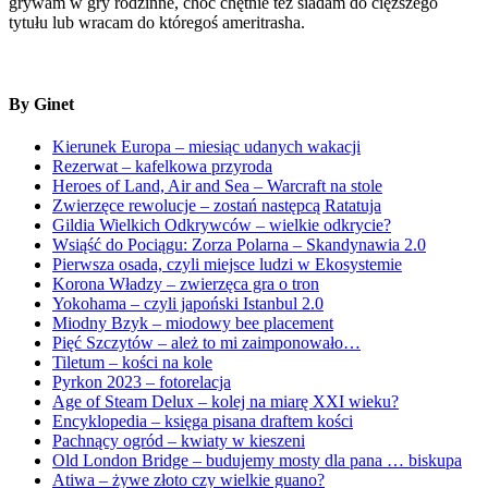
grywam w gry rodzinne, choć chętnie też siadam do cięższego
tytułu lub wracam do któregoś ameritrasha.
By Ginet
Kierunek Europa – miesiąc udanych wakacji
Rezerwat – kafelkowa przyroda
Heroes of Land, Air and Sea – Warcraft na stole
Zwierzęce rewolucje – zostań następcą Ratatuja
Gildia Wielkich Odkrywców – wielkie odkrycie?
Wsiąść do Pociągu: Zorza Polarna – Skandynawia 2.0
Pierwsza osada, czyli miejsce ludzi w Ekosystemie
Korona Władzy – zwierzęca gra o tron
Yokohama – czyli japoński Istanbul 2.0
Miodny Bzyk – miodowy bee placement
Pięć Szczytów – ależ to mi zaimponowało…
Tiletum – kości na kole
Pyrkon 2023 – fotorelacja
Age of Steam Delux – kolej na miarę XXI wieku?
Encyklopedia – księga pisana draftem kości
Pachnący ogród – kwiaty w kieszeni
Old London Bridge – budujemy mosty dla pana … biskupa
Atiwa – żywe złoto czy wielkie guano?