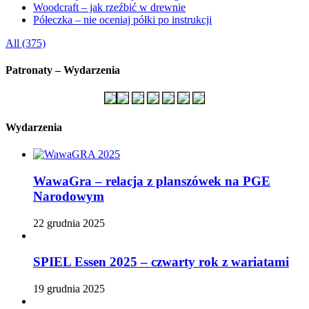
Woodcraft – jak rzeźbić w drewnie
Półeczka – nie oceniaj półki po instrukcji
All (375)
Patronaty – Wydarzenia
Wydarzenia
WawaGra – relacja z planszówek na PGE
Narodowym
22 grudnia 2025
SPIEL Essen 2025 – czwarty rok z wariatami
19 grudnia 2025