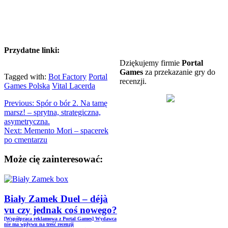
Przydatne linki:
Dziękujemy firmie
Portal
Games
za przekazanie gry do
Tagged with:
Bot Factory
Portal
recenzji.
Games Polska
Vital Lacerda
Previous:
Spór o bór 2. Na tamę
marsz! – sprytna, strategiczna,
asymetryczna.
Next:
Memento Mori – spacerek
po cmentarzu
Może cię zainteresować:
Biały Zamek Duel – déjà
vu czy jednak coś nowego?
[Współpraca reklamowa z Portal Games] Wydawca
nie ma wpływu na treść recenzji