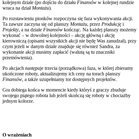
kolejnym dziale (po dojściu do działu
Finansów
w kolejnej rundzie
wraca na dział
Montażu
)
.
Po rozstawieniu pionków rozpoczyna się faza wykonywania akcji.
Ta zawsze zaczyna się od planszy
Montażu
, przez
Produkcję
i
Projekty
, a na dziale
Finansów
kończąc. Na każdej planszy możemy
wykonać – w dowolnej kolejności – akcję główną i akcję
kierowniczą (opisami wszystkich akcji nie będę Was zanudzał), przy
czym jeżeli w danym dziale znajduje się również Sandra, za
wykonanie akcji musimy zapłacić (walutą są tu znaczniki
przemówienia).
Po akcjach następuje trzecia (porządkowa) faza, w której zbieramy
ukończone roboty, aktualizujemy ich ceny na torach planszy
Finansów
, a także uzupełniamy tor dostępnych projektów.
Gra dobiega końca w momencie kiedy któryś z graczy zbuduje
swojego piątego robota lub jeżeli skończą się roboty w chociażby
jednym kolorze.
O wrażeniach