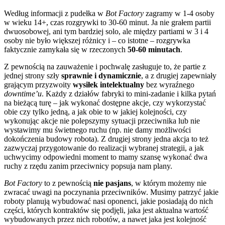
Według informacji z pudełka w
Bot Factory
zagramy w 1-4 osoby
w wieku 14+, czas rozgrywki to 30-60 minut. Ja nie grałem partii
dwuosobowej, ani tym bardziej solo, ale między partiami w 3 i 4
osoby nie było większej różnicy i – co istotne – rozgrywka
faktycznie zamykała się w rzeczonych
50-60 minutach
.
Z pewnością na zauważenie i pochwalę zasługuje to, że partie z
jednej strony szły
sprawnie i dynamicznie
, a z drugiej zapewniały
grającym przyzwoity
wysiłek intelektualny
bez wyraźnego
downtime’u
. Każdy z działów fabryki to mini-zadanie i kilka pytań
na bieżącą turę – jak wykonać dostępne akcje, czy wykorzystać
obie czy tylko jedną, a jak obie to w jakiej kolejności, czy
wykonując akcje nie polepszymy sytuacji przeciwnika lub nie
wystawimy mu świetnego ruchu (np. nie damy możliwości
dokończenia budowy robota). Z drugiej strony jedna akcja to też
zazwyczaj przygotowanie do realizacji wybranej strategii, a jak
uchwycimy odpowiedni moment to mamy szansę wykonać dwa
ruchy z rzędu zanim przeciwnicy popsuja nam plany.
Bot Factory
to z pewnością
nie pasjans
, w którym możemy nie
zwracać uwagi na poczynania przeciwników. Musimy patrzyć jakie
roboty planują wybudować nasi oponenci, jakie posiadają do nich
części, których kontraktów się podjęli, jaka jest aktualna wartość
wybudowanych przez nich robotów, a nawet jaka jest kolejność