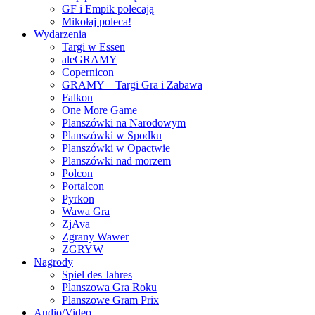
GF i Empik polecają
Mikołaj poleca!
Wydarzenia
Targi w Essen
aleGRAMY
Copernicon
GRAMY – Targi Gra i Zabawa
Falkon
One More Game
Planszówki na Narodowym
Planszówki w Spodku
Planszówki w Opactwie
Planszówki nad morzem
Polcon
Portalcon
Pyrkon
Wawa Gra
ZjAva
Zgrany Wawer
ZGRYW
Nagrody
Spiel des Jahres
Planszowa Gra Roku
Planszowe Gram Prix
Audio/Video