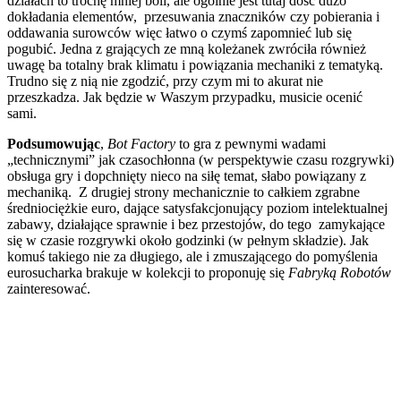
działach to trochę mniej boli, ale ogólnie jest tutaj dość dużo
dokładania elementów, przesuwania znaczników czy pobierania i
oddawania surowców więc łatwo o czymś zapomnieć lub się
pogubić. Jedna z grających ze mną koleżanek zwróciła również
uwagę ba totalny brak klimatu i powiązania mechaniki z tematyką.
Trudno się z nią nie zgodzić, przy czym mi to akurat nie
przeszkadza. Jak będzie w Waszym przypadku, musicie ocenić
sami.
Podsumowując
,
Bot Factory
to gra z pewnymi wadami
„technicznymi” jak czasochłonna (w perspektywie czasu rozgrywki)
obsługa gry i dopchnięty nieco na siłę temat, słabo powiązany z
mechaniką. Z drugiej strony mechanicznie to całkiem zgrabne
średniociężkie euro, dające satysfakcjonujący poziom intelektualnej
zabawy, działające sprawnie i bez przestojów, do tego zamykające
się w czasie rozgrywki około godzinki (w pełnym składzie). Jak
komuś takiego nie za długiego, ale i zmuszającego do pomyślenia
eurosucharka brakuje w kolekcji to proponuję się
Fabryką Robotów
zainteresować.