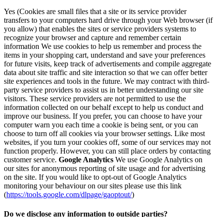
Yes (Cookies are small files that a site or its service provider
transfers to your computers hard drive through your Web browser (if
you allow) that enables the sites or service providers systems to
recognize your browser and capture and remember certain
information We use cookies to help us remember and process the
items in your shopping cart, understand and save your preferences
for future visits, keep track of advertisements and compile aggregate
data about site traffic and site interaction so that we can offer better
site experiences and tools in the future. We may contract with third-
party service providers to assist us in better understanding our site
visitors. These service providers are not permitted to use the
information collected on our behalf except to help us conduct and
improve our business. If you prefer, you can choose to have your
computer warn you each time a cookie is being sent, or you can
choose to turn off all cookies via your browser settings. Like most
websites, if you turn your cookies off, some of our services may not
function properly. However, you can still place orders by contacting
customer service.
Google Analytics
We use Google Analytics on
our sites for anonymous reporting of site usage and for advertising
on the site. If you would like to opt-out of Google Analytics
monitoring your behaviour on our sites please use this link
(
https://tools.google.com/dlpage/gaoptout/
)
Do we disclose any information to outside parties?