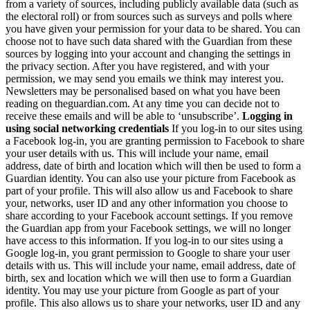
from a variety of sources, including publicly available data (such as
the electoral roll) or from sources such as surveys and polls where
you have given your permission for your data to be shared. You can
choose not to have such data shared with the Guardian from these
sources by logging into your account and changing the settings in
the privacy section. After you have registered, and with your
permission, we may send you emails we think may interest you.
Newsletters may be personalised based on what you have been
reading on theguardian.com. At any time you can decide not to
receive these emails and will be able to ‘unsubscribe’.
Logging in
using social networking credentials
If you log-in to our sites using
a Facebook log-in, you are granting permission to Facebook to share
your user details with us. This will include your name, email
address, date of birth and location which will then be used to form a
Guardian identity. You can also use your picture from Facebook as
part of your profile. This will also allow us and Facebook to share
your, networks, user ID and any other information you choose to
share according to your Facebook account settings. If you remove
the Guardian app from your Facebook settings, we will no longer
have access to this information. If you log-in to our sites using a
Google log-in, you grant permission to Google to share your user
details with us. This will include your name, email address, date of
birth, sex and location which we will then use to form a Guardian
identity. You may use your picture from Google as part of your
profile. This also allows us to share your networks, user ID and any