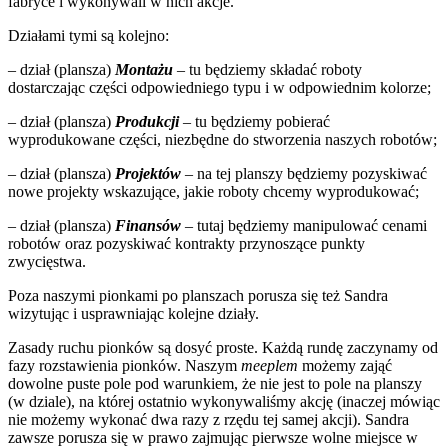
fabryce i wykonywali w nich akcje.
Działami tymi są kolejno:
– dział (plansza)
Montażu
– tu będziemy składać roboty
dostarczając części odpowiedniego typu i w odpowiednim kolorze;
– dział (plansza)
Produkcji
– tu będziemy pobierać
wyprodukowane części, niezbędne do stworzenia naszych robotów;
– dział (plansza)
Projektów
– na tej planszy będziemy pozyskiwać
nowe projekty wskazujące, jakie roboty chcemy wyprodukować;
– dział (plansza)
Finansów
– tutaj będziemy manipulować cenami
robotów oraz pozyskiwać kontrakty przynoszące punkty
zwycięstwa.
Poza naszymi pionkami po planszach porusza się też Sandra
wizytując i usprawniając kolejne działy.
Zasady ruchu pionków są dosyć proste. Każdą rundę zaczynamy od
fazy rozstawienia pionków. Naszym
meeplem
możemy zająć
dowolne puste pole pod warunkiem, że nie jest to pole na planszy
(w dziale), na której ostatnio wykonywaliśmy akcję (inaczej mówiąc
nie możemy wykonać dwa razy z rzędu tej samej akcji). Sandra
zawsze porusza się w prawo zajmując pierwsze wolne miejsce w