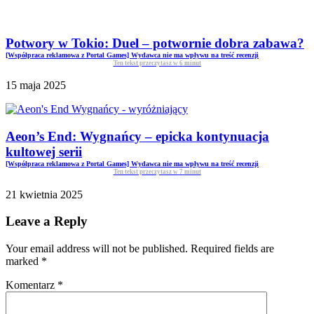
Potwory w Tokio: Duel – potwornie dobra zabawa?
[Współpraca reklamowa z Portal Games] Wydawca nie ma wpływu na treść recenzji
Ten tekst przeczytasz w
6
minut
15 maja 2025
Aeon’s End: Wygnańcy – epicka kontynuacja
kultowej serii
[Współpraca reklamowa z Portal Games] Wydawca nie ma wpływu na treść recenzji
Ten tekst przeczytasz w
7
minut
21 kwietnia 2025
Leave a Reply
Your email address will not be published. Required fields are
marked
*
Komentarz
*