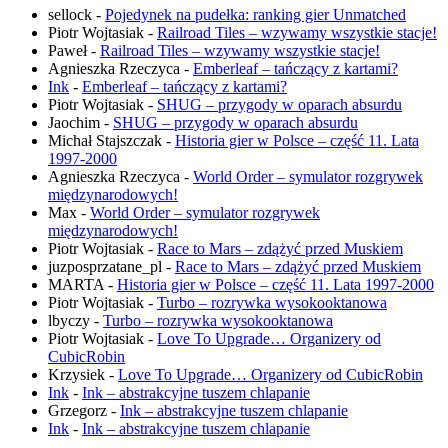
sellock
-
Pojedynek na pudełka: ranking gier Unmatched
Piotr Wojtasiak
-
Railroad Tiles – wzywamy wszystkie stacje!
Paweł
-
Railroad Tiles – wzywamy wszystkie stacje!
Agnieszka Rzeczyca
-
Emberleaf – tańczący z kartami?
Ink
-
Emberleaf – tańczący z kartami?
Piotr Wojtasiak
-
SHUG – przygody w oparach absurdu
Jaochim
-
SHUG – przygody w oparach absurdu
Michał Stajszczak
-
Historia gier w Polsce – część 11. Lata
1997-2000
Agnieszka Rzeczyca
-
World Order – symulator rozgrywek
międzynarodowych!
Max
-
World Order – symulator rozgrywek
międzynarodowych!
Piotr Wojtasiak
-
Race to Mars – zdążyć przed Muskiem
juzposprzatane_pl
-
Race to Mars – zdążyć przed Muskiem
MARTA
-
Historia gier w Polsce – część 11. Lata 1997-2000
Piotr Wojtasiak
-
Turbo – rozrywka wysokooktanowa
lbyczy
-
Turbo – rozrywka wysokooktanowa
Piotr Wojtasiak
-
Love To Upgrade… Organizery od
CubicRobin
Krzysiek
-
Love To Upgrade… Organizery od CubicRobin
Ink
-
Ink – abstrakcyjne tuszem chlapanie
Grzegorz
-
Ink – abstrakcyjne tuszem chlapanie
Ink
-
Ink – abstrakcyjne tuszem chlapanie