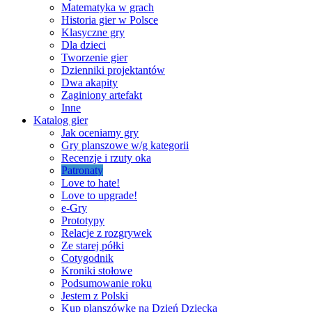
Matematyka w grach
Historia gier w Polsce
Klasyczne gry
Dla dzieci
Tworzenie gier
Dzienniki projektantów
Dwa akapity
Zaginiony artefakt
Inne
Katalog gier
Jak oceniamy gry
Gry planszowe w/g kategorii
Recenzje i rzuty oka
Patronaty
Love to hate!
Love to upgrade!
e-Gry
Prototypy
Relacje z rozgrywek
Ze starej półki
Cotygodnik
Kroniki stołowe
Podsumowanie roku
Jestem z Polski
Kup planszówkę na Dzień Dziecka