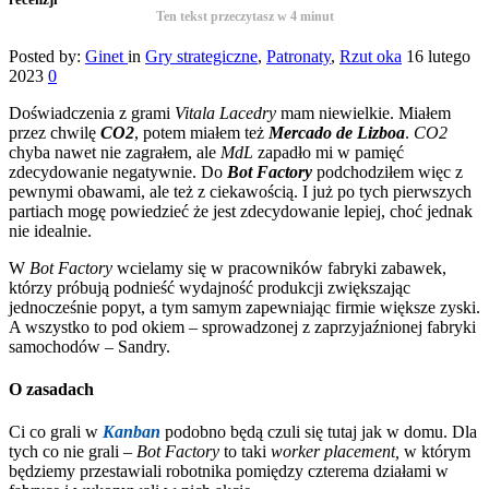
Ten tekst przeczytasz w
4
minut
Posted by:
Ginet
in
Gry strategiczne
,
Patronaty
,
Rzut oka
16 lutego
2023
0
Doświadczenia z grami
Vitala Lacedry
mam niewielkie. Miałem
przez chwilę
CO2
, potem miałem też
Mercado de Lizboa
.
CO2
chyba nawet nie zagrałem, ale
MdL
zapadło mi w pamięć
zdecydowanie negatywnie. Do
Bot Factory
podchodziłem więc z
pewnymi obawami, ale też z ciekawością. I już po tych pierwszych
partiach mogę powiedzieć że jest zdecydowanie lepiej, choć jednak
nie idealnie.
W
Bot Factory
wcielamy się w pracowników fabryki zabawek,
którzy próbują podnieść wydajność produkcji zwiększając
jednocześnie popyt, a tym samym zapewniając firmie większe zyski.
A wszystko to pod okiem – sprowadzonej z zaprzyjaźnionej fabryki
samochodów – Sandry.
O zasadach
Ci co grali w
Kanban
podobno będą czuli się tutaj jak w domu. Dla
tych co nie grali –
Bot Factory
to taki
worker placement,
w którym
będziemy przestawiali robotnika pomiędzy czterema działami w