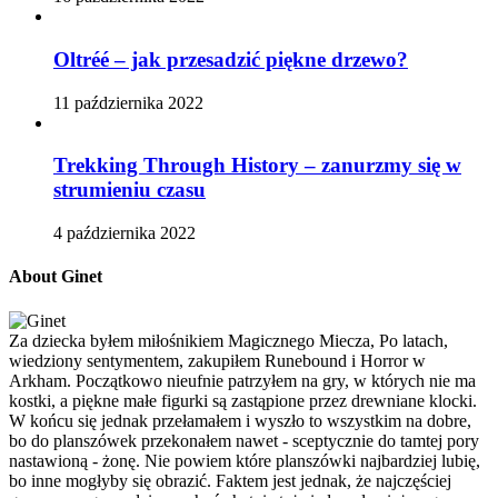
Oltréé – jak przesadzić piękne drzewo?
11 października 2022
Trekking Through History – zanurzmy się w
strumieniu czasu
4 października 2022
About Ginet
Za dziecka byłem miłośnikiem Magicznego Miecza, Po latach,
wiedziony sentymentem, zakupiłem Runebound i Horror w
Arkham. Początkowo nieufnie patrzyłem na gry, w których nie ma
kostki, a piękne małe figurki są zastąpione przez drewniane klocki.
W końcu się jednak przełamałem i wyszło to wszystkim na dobre,
bo do planszówek przekonałem nawet - sceptycznie do tamtej pory
nastawioną - żonę. Nie powiem które planszówki najbardziej lubię,
bo inne mogłyby się obrazić. Faktem jest jednak, że najczęściej