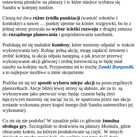
ustawienia pionków na planszy i w które miejsce wybiera się
Sandra w kolejnej rundzie.
Cieszą też dwa
różne źródła punktacji
(wartość robotów i
kontrakty) a nawet … punkty ujemne na koniec rozgrywki, bo to z
jednaj strony pozwala na
wybór ścieżki rozwoju
z drugiej zmusza
do
rozsądnego planowania
i gospodarowania zasobami.
Podobają mi się malutkie
kombosy
, które możemy odpalać w trakcie
wykonywania tury. Robiąc jedną akcję, mogę zapłacić żetonem i
zrobić kolejną, ta akcja odpala następną, a jak jeszcze przerwę
wykonywanie akcji głównej i zrobię kierowniczą to będę miał
zasoby na kolejny ruch. Przypomina mi to trochę
Zamki Burgundii
,
a to najlepsze możliwe u mnie skojarzenie.
Podoba mi się też
sposób wyboru miejsc akcji
na poszczególnych
planszetkach. Akcje bliżej lewej strony są słabsze, ale za to są
wykonywane jako pierwsze więc będąc czasem będą zbyt
łapczywym możemy się naciąć na to, że upatrzona przez nas akcja
zostanie wykonana przez kogoś innego (lub Sandra uniemożliwi jej
wykonanie).
Co mi się nie podoba? W zasadzie póki co głównie
żmudna
obsługa gry
. Szczególnie to doskwiera na planszy
Montażu,
gdzie
obracamy kołem, na którym produkowane są część. W innych