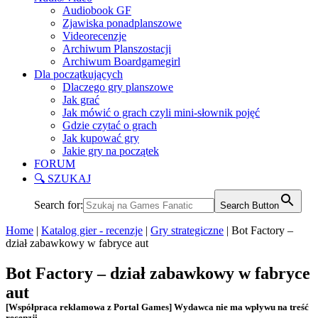
Audiobook GF
Zjawiska ponadplanszowe
Videorecenzje
Archiwum Planszostacji
Archiwum Boardgamegirl
Dla początkujących
Dlaczego gry planszowe
Jak grać
Jak mówić o grach czyli mini-słownik pojęć
Gdzie czytać o grach
Jak kupować gry
Jakie gry na początek
FORUM
🔍 SZUKAJ
Search for:
Search Button
Home
|
Katalog gier - recenzje
|
Gry strategiczne
|
Bot Factory –
dział zabawkowy w fabryce aut
Bot Factory – dział zabawkowy w fabryce
aut
[Współpraca reklamowa z Portal Games] Wydawca nie ma wpływu na treść
recenzji