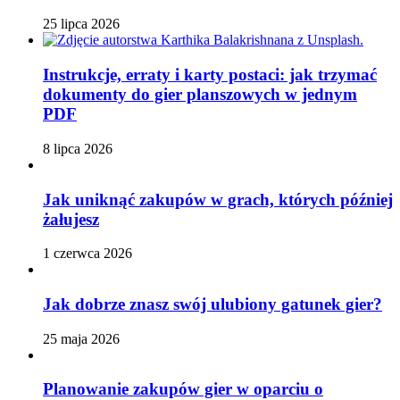
25 lipca 2026
Instrukcje, erraty i karty postaci: jak trzymać
dokumenty do gier planszowych w jednym
PDF
8 lipca 2026
Jak uniknąć zakupów w grach, których później
żałujesz
1 czerwca 2026
Jak dobrze znasz swój ulubiony gatunek gier?
25 maja 2026
Planowanie zakupów gier w oparciu o