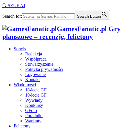
🔍 SZUKAJ
Search for:
Search Button
GamesFanatic.pl Gry
planszowe – recenzje, felietony
Serwis
Redakcja
Współpraca
Stowarzyszenie
Polityka prywatności
Logowanie
Kontakt
Wiadomości
18-lecie GF
10-lecie GF
Wywiady
Konkursy
GFoto
Poradniki
Warianty
Felietony