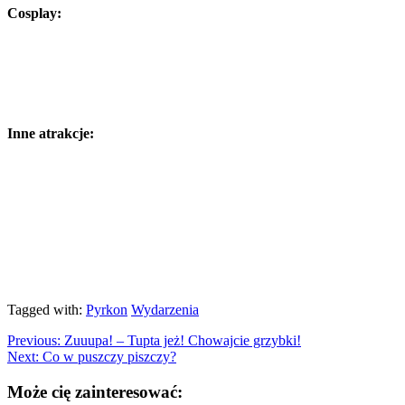
Cosplay:
Inne atrakcje:
Tagged with:
Pyrkon
Wydarzenia
Previous:
Zuuupa! – Tupta jeż! Chowajcie grzybki!
Next:
Co w puszczy piszczy?
Może cię zainteresować: