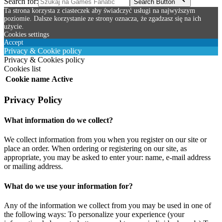
Search for:
Search Button
Ta strona korzysta z ciasteczek aby świadczyć usługi na najwyższym
poziomie. Dalsze korzystanie ze strony oznacza, że zgadzasz się na ich
użycie.
Cookies settings
Accept
Privacy & Cookie policy
Privacy & Cookies policy
Cookies list
Cookie name
Active
Privacy Policy
What information do we collect?
We collect information from you when you register on our site or
place an order. When ordering or registering on our site, as
appropriate, you may be asked to enter your: name, e-mail address
or mailing address.
What do we use your information for?
Any of the information we collect from you may be used in one of
the following ways: To personalize your experience (your