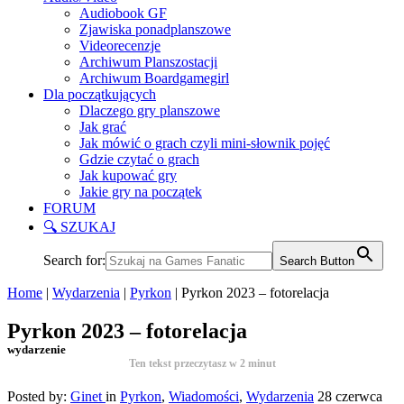
Audiobook GF
Zjawiska ponadplanszowe
Videorecenzje
Archiwum Planszostacji
Archiwum Boardgamegirl
Dla początkujących
Dlaczego gry planszowe
Jak grać
Jak mówić o grach czyli mini-słownik pojęć
Gdzie czytać o grach
Jak kupować gry
Jakie gry na początek
FORUM
🔍 SZUKAJ
Search for:
Search Button
Home
|
Wydarzenia
|
Pyrkon
|
Pyrkon 2023 – fotorelacja
Pyrkon 2023 – fotorelacja
wydarzenie
Ten tekst przeczytasz w
2
minut
Posted by:
Ginet
in
Pyrkon
,
Wiadomości
,
Wydarzenia
28 czerwca