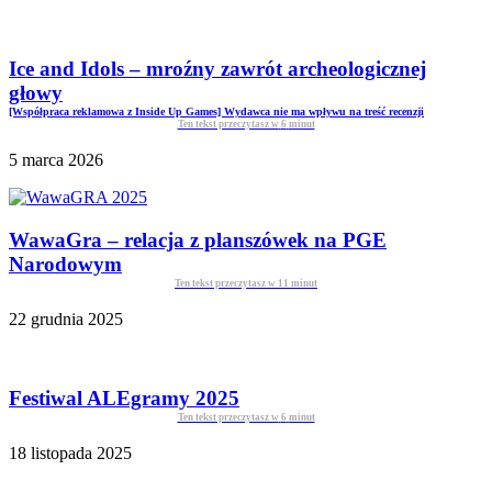
Ice and Idols – mroźny zawrót archeologicznej
głowy
[Współpraca reklamowa z Inside Up Games] Wydawca nie ma wpływu na treść recenzji
Ten tekst przeczytasz w
6
minut
5 marca 2026
WawaGra – relacja z planszówek na PGE
Narodowym
Ten tekst przeczytasz w
11
minut
22 grudnia 2025
Festiwal ALEgramy 2025
Ten tekst przeczytasz w
6
minut
18 listopada 2025