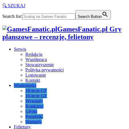
🔍 SZUKAJ
Search for:
Search Button
GamesFanatic.pl Gry
planszowe – recenzje, felietony
Serwis
Redakcja
Współpraca
Stowarzyszenie
Polityka prywatności
Logowanie
Kontakt
Wiadomości
18-lecie GF
10-lecie GF
Wywiady
Konkursy
GFoto
Poradniki
Warianty
Felietony