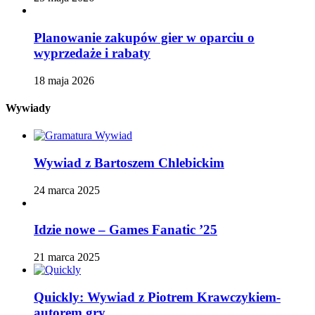
Planowanie zakupów gier w oparciu o
wyprzedaże i rabaty
18 maja 2026
Wywiady
Wywiad z Bartoszem Chlebickim
24 marca 2025
Idzie nowe – Games Fanatic ’25
21 marca 2025
Quickly: Wywiad z Piotrem Krawczykiem-
autorem gry