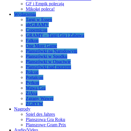
GF i Empik polecają
Mikołaj poleca!
Wydarzenia
Targi w Essen
aleGRAMY
Copernicon
GRAMY – Targi Gra i Zabawa
Falkon
One More Game
Planszówki na Narodowym
Planszówki w Spodku
Planszówki w Opactwie
Planszówki nad morzem
Polcon
Portalcon
Pyrkon
Wawa Gra
ZjAva
Zgrany Wawer
ZGRYW
Nagrody
Spiel des Jahres
Planszowa Gra Roku
Planszowe Gram Prix
Audio/Video