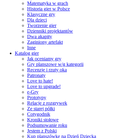
Matematyka w grach
Historia gier w Polsce
Klasyczne gry
Dla dzieci
Tworzenie gier
Dzienniki projektantów
Dwa akapity
Zaginiony artefakt
Inne
Katalog gier
Jak oceniamy gry
Gry planszowe w/g kategorii
Recenzje i rzuty oka
Patronaty
Love to hate!
Love to upgrade!
e-Gry
Prototypy
Relacje z rozgrywek
Ze starej półki
Cotygodnik
Kroniki stołowe
Podsumowanie roku
Jestem z Polski
Kup planszówkę na Dzień Dziecka