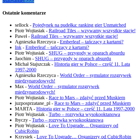
MatHandel >>>
Ostatnie komentarze
sellock
-
Pojedynek na pudełka: ranking gier Unmatched
Piotr Wojtasiak
-
Railroad Tiles – wzywamy wszystkie stacje!
Paweł
-
Railroad Tiles – wzywamy wszystkie stacje!
Agnieszka Rzeczyca
-
Emberleaf – tańczący z kartami?
Ink
-
Emberleaf – tańczący z kartami?
Piotr Wojtasiak
-
SHUG – przygody w oparach absurdu
Jaochim
-
SHUG – przygody w oparach absurdu
Michał Stajszczak
-
Historia gier w Polsce – część 11. Lata
1997-2000
Agnieszka Rzeczyca
-
World Order – symulator rozgrywek
międzynarodowych!
Max
-
World Order – symulator rozgrywek
międzynarodowych!
Piotr Wojtasiak
-
Race to Mars – zdążyć przed Muskiem
juzposprzatane_pl
-
Race to Mars – zdążyć przed Muskiem
MARTA
-
Historia gier w Polsce – część 11. Lata 1997-2000
Piotr Wojtasiak
-
Turbo – rozrywka wysokooktanowa
lbyczy
-
Turbo – rozrywka wysokooktanowa
Piotr Wojtasiak
-
Love To Upgrade… Organizery od
CubicRobin
Krzysiek
-
Love To Upgrade… Organizery od CubicRobin