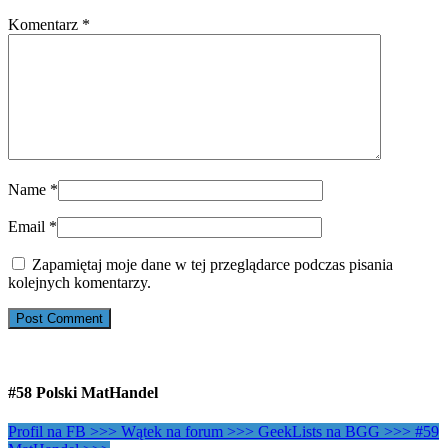
Komentarz
*
Name
*
Email
*
Zapamiętaj moje dane w tej przeglądarce podczas pisania
kolejnych komentarzy.
#58 Polski MatHandel
Profil na FB >>>
Wątek na forum >>>
GeekLists na BGG >>>
#59