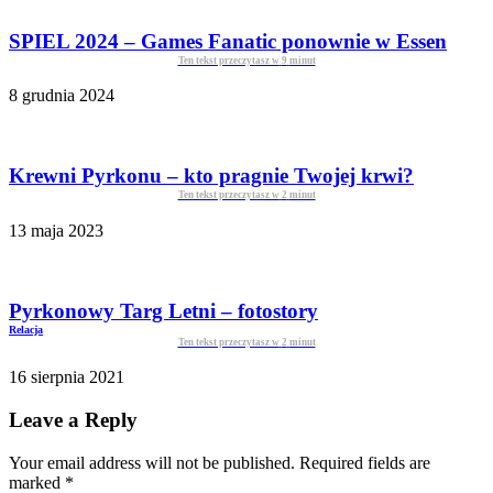
SPIEL 2024 – Games Fanatic ponownie w Essen
Ten tekst przeczytasz w
9
minut
8 grudnia 2024
Krewni Pyrkonu – kto pragnie Twojej krwi?
Ten tekst przeczytasz w
2
minut
13 maja 2023
Pyrkonowy Targ Letni – fotostory
Relacja
Ten tekst przeczytasz w
2
minut
16 sierpnia 2021
Leave a Reply
Your email address will not be published. Required fields are
marked
*