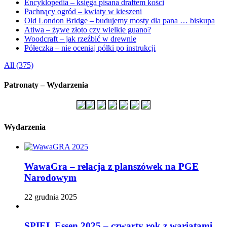
Encyklopedia – księga pisana draftem kości
Pachnący ogród – kwiaty w kieszeni
Old London Bridge – budujemy mosty dla pana … biskupa
Atiwa – żywe złoto czy wielkie guano?
Woodcraft – jak rzeźbić w drewnie
Półeczka – nie oceniaj półki po instrukcji
All (375)
Patronaty – Wydarzenia
Wydarzenia
WawaGra – relacja z planszówek na PGE
Narodowym
22 grudnia 2025
SPIEL Essen 2025 – czwarty rok z wariatami