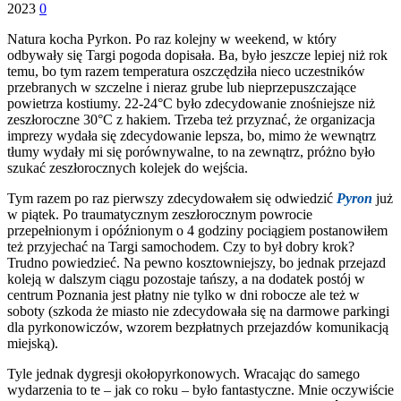
2023
0
Natura kocha Pyrkon. Po raz kolejny w weekend, w który
odbywały się Targi pogoda dopisała. Ba, było jeszcze lepiej niż rok
temu, bo tym razem temperatura oszczędziła nieco uczestników
przebranych w szczelne i nieraz grube lub nieprzepuszczające
powietrza kostiumy. 22-24°C było zdecydowanie znośniejsze niż
zeszłoroczne 30°C z hakiem. Trzeba też przyznać, że organizacja
imprezy wydała się zdecydowanie lepsza, bo, mimo że wewnątrz
tłumy wydały mi się porównywalne, to na zewnątrz, próżno było
szukać zeszłorocznych kolejek do wejścia.
Tym razem po raz pierwszy zdecydowałem się odwiedzić
Pyron
już
w piątek. Po traumatycznym zeszłorocznym powrocie
przepełnionym i opóźnionym o 4 godziny pociągiem postanowiłem
też przyjechać na Targi samochodem. Czy to był dobry krok?
Trudno powiedzieć. Na pewno kosztowniejszy, bo jednak przejazd
koleją w dalszym ciągu pozostaje tańszy, a na dodatek postój w
centrum Poznania jest płatny nie tylko w dni robocze ale też w
soboty (szkoda że miasto nie zdecydowała się na darmowe parkingi
dla pyrkonowiczów, wzorem bezpłatnych przejazdów komunikacją
miejską).
Tyle jednak dygresji okołopyrkonowych. Wracając do samego
wydarzenia to te – jak co roku – było fantastyczne. Mnie oczywiście