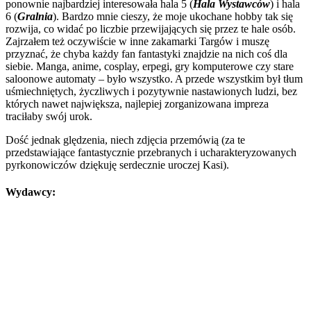
ponownie najbardziej interesowała hala 5 (
Hala Wystawców
) i hala
6 (
Gralnia
). Bardzo mnie cieszy, że moje ukochane hobby tak się
rozwija, co widać po liczbie przewijających się przez te hale osób.
Zajrzałem też oczywiście w inne zakamarki Targów i muszę
przyznać, że chyba każdy fan fantastyki znajdzie na nich coś dla
siebie. Manga, anime, cosplay, erpegi, gry komputerowe czy stare
saloonowe automaty – było wszystko. A przede wszystkim był tłum
uśmiechniętych, życzliwych i pozytywnie nastawionych ludzi, bez
których nawet największa, najlepiej zorganizowana impreza
traciłaby swój urok.
Dość jednak ględzenia, niech zdjęcia przemówią (za te
przedstawiające fantastycznie przebranych i ucharakteryzowanych
pyrkonowiczów dziękuję serdecznie uroczej Kasi).
Wydawcy: