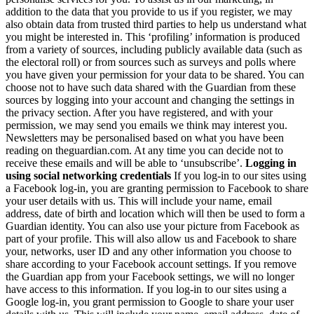
addition to the data that you provide to us if you register, we may
also obtain data from trusted third parties to help us understand what
you might be interested in. This ‘profiling’ information is produced
from a variety of sources, including publicly available data (such as
the electoral roll) or from sources such as surveys and polls where
you have given your permission for your data to be shared. You can
choose not to have such data shared with the Guardian from these
sources by logging into your account and changing the settings in
the privacy section. After you have registered, and with your
permission, we may send you emails we think may interest you.
Newsletters may be personalised based on what you have been
reading on theguardian.com. At any time you can decide not to
receive these emails and will be able to ‘unsubscribe’.
Logging in
using social networking credentials
If you log-in to our sites using
a Facebook log-in, you are granting permission to Facebook to share
your user details with us. This will include your name, email
address, date of birth and location which will then be used to form a
Guardian identity. You can also use your picture from Facebook as
part of your profile. This will also allow us and Facebook to share
your, networks, user ID and any other information you choose to
share according to your Facebook account settings. If you remove
the Guardian app from your Facebook settings, we will no longer
have access to this information. If you log-in to our sites using a
Google log-in, you grant permission to Google to share your user