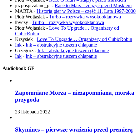
juzposprzatane_pl
-
Race to Mars – zdążyć przed Muskiem
MARTA
-
Historia gier w Polsce – część 11. Lata 1997-2000
Piotr Wojtasiak
-
Turbo – rozrywka wysokooktanowa
lbyczy
-
Turbo – rozrywka wysokooktanowa
Piotr Wojtasiak
-
Love To Upgrade… Organizery od
CubicRobin
Krzysiek
-
Love To Upgrade… Organizery od CubicRobin
Ink
-
Ink – abstrakcyjne tuszem chlapanie
Grzegorz
-
Ink – abstrakcyjne tuszem chlapanie
Ink
-
Ink – abstrakcyjne tuszem chlapanie
Audiobook GF
Zapomniane Morza – niezapomniana, morska
przygoda
23 listopada 2022
Skymines – pierwsze wrażenia przed premierą