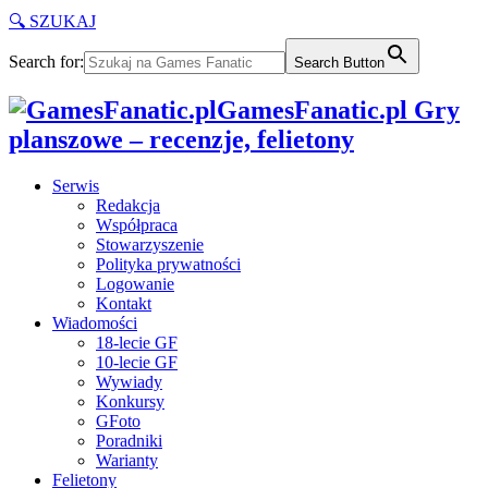
🔍 SZUKAJ
Search for:
Search Button
GamesFanatic.pl Gry
planszowe – recenzje, felietony
Serwis
Redakcja
Współpraca
Stowarzyszenie
Polityka prywatności
Logowanie
Kontakt
Wiadomości
18-lecie GF
10-lecie GF
Wywiady
Konkursy
GFoto
Poradniki
Warianty
Felietony