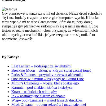
Gry planszowe towarzyszyły mi od dziecka. Nasze drogi schodziły
się i rozchodziły (często na rzecz gier komputerowych). Kilka lat
temu wpadło mi w ręce Carcassonne, które do tej pory darzę
sympatią i gry planszowe zadomowiły się u mnie na stałe. Lubię
testować różne mechaniki - choć przyznaję, że większość moich
ulubionych gier ma kafelki - jedyne czego staram się unikać to
nadmierna losowość.
By Kashya
Last Lantern – Podążając za świetlikami
Breaking Moon – dzień, w którym świat zaczął tonąć
Parks & Potions – przytulny rezerwat alchemika
One Piece w 5 minut – Przygody na Grand Line
Mimir’s Challenge – wojna, blef i boskie ego
Karnuta – pod znakiem słońca i księżyca
Knarr – na łodziach wikingów
Ink – abstrakcyjne tuszem chlapanie
Wispwood (Lumilas) – wśród leśnych duszków
Mrok Orleanu – tropem sekretów i magii tajemnej