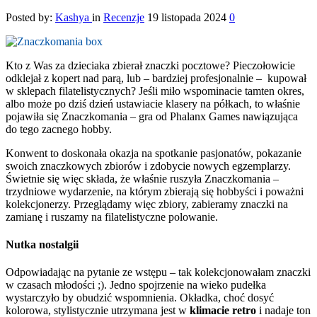
Posted by:
Kashya
in
Recenzje
19 listopada 2024
0
Kto z Was za dzieciaka zbierał znaczki pocztowe? Pieczołowicie
odklejał z kopert nad parą, lub – bardziej profesjonalnie – kupował
w sklepach filatelistycznych? Jeśli miło wspominacie tamten okres,
albo może po dziś dzień ustawiacie klasery na półkach, to właśnie
pojawiła się Znaczkomania – gra od Phalanx Games nawiązująca
do tego zacnego hobby.
Konwent to doskonała okazja na spotkanie pasjonatów, pokazanie
swoich znaczkowych zbiorów i zdobycie nowych egzemplarzy.
Świetnie się więc składa, że właśnie ruszyła Znaczkomania –
trzydniowe wydarzenie, na którym zbierają się hobbyści i poważni
kolekcjonerzy. Przeglądamy więc zbiory, zabieramy znaczki na
zamianę i ruszamy na filatelistyczne polowanie.
Nutka nostalgii
Odpowiadając na pytanie ze wstępu – tak kolekcjonowałam znaczki
w czasach młodości ;). Jedno spojrzenie na wieko pudełka
wystarczyło by obudzić wspomnienia. Okładka, choć dosyć
kolorowa, stylistycznie utrzymana jest w
klimacie retro
i nadaje ton