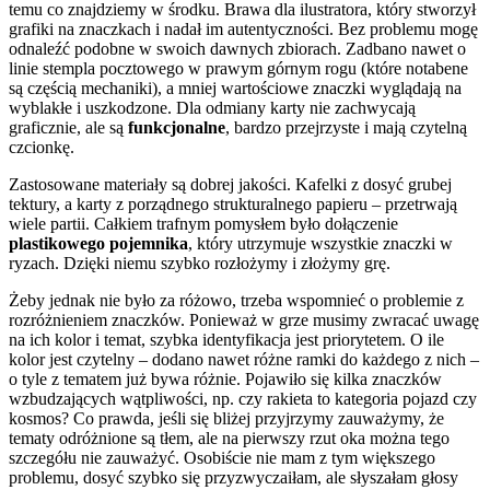
temu co znajdziemy w środku. Brawa dla ilustratora, który stworzył
grafiki na znaczkach i nadał im autentyczności. Bez problemu mogę
odnaleźć podobne w swoich dawnych zbiorach. Zadbano nawet o
linie stempla pocztowego w prawym górnym rogu (które notabene
są częścią mechaniki), a mniej wartościowe znaczki wyglądają na
wyblakłe i uszkodzone. Dla odmiany karty nie zachwycają
graficznie, ale są
funkcjonalne
, bardzo przejrzyste i mają czytelną
czcionkę.
Zastosowane materiały są dobrej jakości. Kafelki z dosyć grubej
tektury, a karty z porządnego strukturalnego papieru – przetrwają
wiele partii. Całkiem trafnym pomysłem było dołączenie
plastikowego pojemnika
, który utrzymuje wszystkie znaczki w
ryzach. Dzięki niemu szybko rozłożymy i złożymy grę.
Żeby jednak nie było za różowo, trzeba wspomnieć o problemie z
rozróżnieniem znaczków. Ponieważ w grze musimy zwracać uwagę
na ich kolor i temat, szybka identyfikacja jest priorytetem. O ile
kolor jest czytelny – dodano nawet różne ramki do każdego z nich –
o tyle z tematem już bywa różnie. Pojawiło się kilka znaczków
wzbudzających wątpliwości, np. czy rakieta to kategoria pojazd czy
kosmos? Co prawda, jeśli się bliżej przyjrzymy zauważymy, że
tematy odróżnione są tłem, ale na pierwszy rzut oka można tego
szczegółu nie zauważyć. Osobiście nie mam z tym większego
problemu, dosyć szybko się przyzwyczaiłam, ale słyszałam głosy