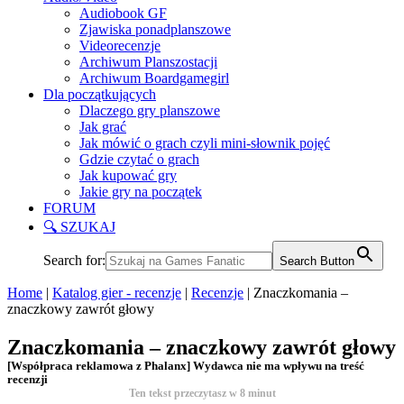
Audiobook GF
Zjawiska ponadplanszowe
Videorecenzje
Archiwum Planszostacji
Archiwum Boardgamegirl
Dla początkujących
Dlaczego gry planszowe
Jak grać
Jak mówić o grach czyli mini-słownik pojęć
Gdzie czytać o grach
Jak kupować gry
Jakie gry na początek
FORUM
🔍 SZUKAJ
Search for:
Search Button
Home
|
Katalog gier - recenzje
|
Recenzje
|
Znaczkomania –
znaczkowy zawrót głowy
Znaczkomania – znaczkowy zawrót głowy
[Współpraca reklamowa z Phalanx] Wydawca nie ma wpływu na treść
recenzji
Ten tekst przeczytasz w
8
minut