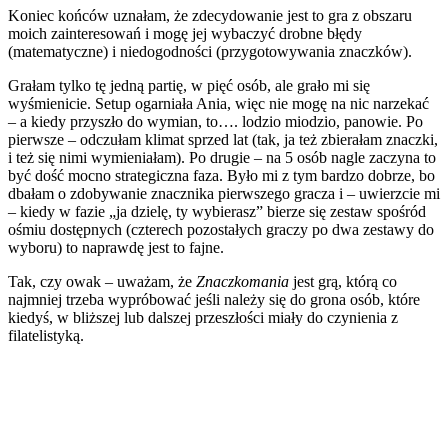
Koniec końców uznałam, że zdecydowanie jest to gra z obszaru
moich zainteresowań i mogę jej wybaczyć drobne błędy
(matematyczne) i niedogodności (przygotowywania znaczków).
Grałam tylko tę jedną partię, w pięć osób, ale grało mi się
wyśmienicie. Setup ogarniała Ania, więc nie mogę na nic narzekać
– a kiedy przyszło do wymian, to…. lodzio miodzio, panowie. Po
pierwsze – odczułam klimat sprzed lat (tak, ja też zbierałam znaczki,
i też się nimi wymieniałam). Po drugie – na 5 osób nagle zaczyna to
być dość mocno strategiczna faza. Było mi z tym bardzo dobrze, bo
dbałam o zdobywanie znacznika pierwszego gracza i – uwierzcie mi
– kiedy w fazie „ja dzielę, ty wybierasz” bierze się zestaw spośród
ośmiu dostępnych (czterech pozostałych graczy po dwa zestawy do
wyboru) to naprawdę jest to fajne.
Tak, czy owak – uważam, że
Znaczkomania
jest grą, którą co
najmniej trzeba wypróbować jeśli należy się do grona osób, które
kiedyś, w bliższej lub dalszej przeszłości miały do czynienia z
filatelistyką.