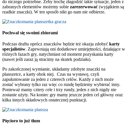
do niczego potrzebne. Żeby trochę złagodzić takie sytuacje, jeden z
zabranych elementów możemy sobie
zarezerwować
(wyjątkiem są
rzadkie znaczki). W ten sposób nikt go nam nie odbierze.
Pochwal się swoimi zbiorami
Podczas draftu oprócz znaczków będzie też okazja zdobyć
karty
specjalistów
. Zapewniają oni dodatkowe umiejętności, działające w
różnych fazach gry, natychmiast od moment pozyskania karty
(nawet jeśli zaraz ją stracimy na skutek podziału).
Po zakończonej wymianie, układamy zdobyte znaczki na
planszetce, a karty obok niej. Czas na wystawę, czyli
zapukntowanie za jeden z czterech celów. Każdy z nich może
zostać wybrany tylko raz więc co rundę będziemy wybierać inny.
Ponieważ mamy cztery cele i trzy rundy, jeden z nich nigdy nie
zostanie użyty. Na koniec gry mamy jeszcze jeden cel główny oraz
kilka innych składowych ostatecznej punktacji.
Pięcioro to już tłum