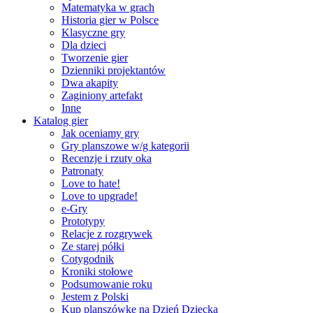
Matematyka w grach
Historia gier w Polsce
Klasyczne gry
Dla dzieci
Tworzenie gier
Dzienniki projektantów
Dwa akapity
Zaginiony artefakt
Inne
Katalog gier
Jak oceniamy gry
Gry planszowe w/g kategorii
Recenzje i rzuty oka
Patronaty
Love to hate!
Love to upgrade!
e-Gry
Prototypy
Relacje z rozgrywek
Ze starej półki
Cotygodnik
Kroniki stołowe
Podsumowanie roku
Jestem z Polski
Kup planszówkę na Dzień Dziecka