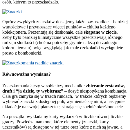
osób, którym to przeszkadzało.
Oprócz zwykłych znaczków dostajemy także tzw. rzadkie – bardziej
wartościowe i przynoszące więcej punktów – chluba każdego
kolekcjonera. Prezentują się doskonale, całe
skąpane w złocie
.
Żeby było bardziej klimatycznie wszystkie przedstawiają różnego
rodzaju słodkości (choć na potrzeby gry nie należą do żadnego
koloru i tematu), więc wyglądają jak małe czekoladki wyciągnięte
prosto z bombonierki.
Równoważna wymiana?
Znaczkomania łączy w sobie trzy mechaniki:
zbieranie zestawów,
draft i “ja dzielę, ty wybierasz”
– dosyć niespotykana kombinacja.
Cała gra zamyka się w trzech rundach, w trakcie których będziemy
wybierać znaczki z dostępnej puli, wymieniać się nimi, a następnie
układać je na swojej planszetce, starając się spełnić określone cele.
Na początku wykładamy karty wydarzeń w liczbie równej liczbie
graczy. Powiedzą nam one, które elementy (znaczki, karty
uczestników) są dostępne w tej turze oraz które z nich są jawne, a