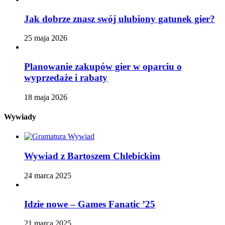
Jak dobrze znasz swój ulubiony gatunek gier?
25 maja 2026
Planowanie zakupów gier w oparciu o
wyprzedaże i rabaty
18 maja 2026
Wywiady
Wywiad z Bartoszem Chlebickim
24 marca 2025
Idzie nowe – Games Fanatic ’25
21 marca 2025