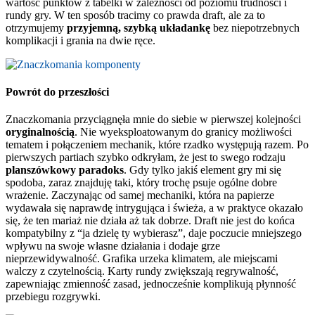
wartość punktów z tabelki w zależności od poziomu trudności i
rundy gry. W ten sposób tracimy co prawda draft, ale za to
otrzymujemy
przyjemną, szybką układankę
bez niepotrzebnych
komplikacji i grania na dwie ręce.
Powrót do przeszłości
Znaczkomania przyciągnęła mnie do siebie w pierwszej kolejności
oryginalnością
. Nie wyeksploatowanym do granicy możliwości
tematem i połączeniem mechanik, które rzadko występują razem. Po
pierwszych partiach szybko odkryłam, że jest to swego rodzaju
planszówkowy paradoks
. Gdy tylko jakiś element gry mi się
spodoba, zaraz znajduję taki, który trochę psuje ogólne dobre
wrażenie. Zaczynając od samej mechaniki, która na papierze
wydawała się naprawdę intrygująca i świeża, a w praktyce okazało
się, że ten mariaż nie działa aż tak dobrze. Draft nie jest do końca
kompatybilny z “ja dzielę ty wybierasz”, daje poczucie mniejszego
wpływu na swoje własne działania i dodaje grze
nieprzewidywalność. Grafika urzeka klimatem, ale miejscami
walczy z czytelnością. Karty rundy zwiększają regrywalność,
zapewniając zmienność zasad, jednocześnie komplikują płynność
przebiegu rozgrywki.