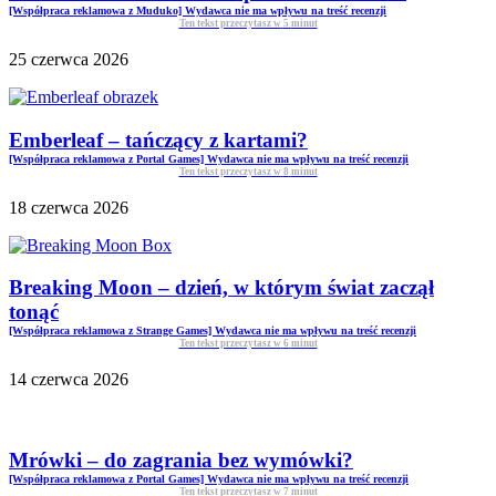
[Współpraca reklamowa z Muduko] Wydawca nie ma wpływu na treść recenzji
Ten tekst przeczytasz w
5
minut
25 czerwca 2026
Emberleaf – tańczący z kartami?
[Współpraca reklamowa z Portal Games] Wydawca nie ma wpływu na treść recenzji
Ten tekst przeczytasz w
8
minut
18 czerwca 2026
Breaking Moon – dzień, w którym świat zaczął
tonąć
[Współpraca reklamowa z Strange Games] Wydawca nie ma wpływu na treść recenzji
Ten tekst przeczytasz w
6
minut
14 czerwca 2026
Mrówki – do zagrania bez wymówki?
[Współpraca reklamowa z Portal Games] Wydawca nie ma wpływu na treść recenzji
Ten tekst przeczytasz w
7
minut