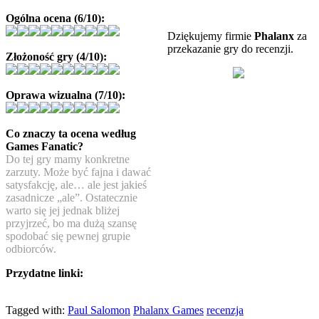
Ogólna ocena (6/10):
Dziękujemy firmie
Phalanx
za
przekazanie gry do recenzji.
Złożoność gry (4/10):
Oprawa wizualna (7/10):
Co znaczy ta ocena według
Games Fanatic?
Do tej gry mamy konkretne
zarzuty. Może być fajna i dawać
satysfakcję, ale… ale jest jakieś
zasadnicze „ale”. Ostatecznie
warto się jej jednak bliżej
przyjrzeć, bo ma dużą szansę
spodobać się pewnej grupie
odbiorców.
Przydatne linki:
Tagged with:
Paul Salomon
Phalanx Games
recenzja