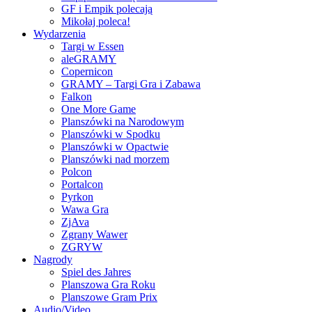
GF i Empik polecają
Mikołaj poleca!
Wydarzenia
Targi w Essen
aleGRAMY
Copernicon
GRAMY – Targi Gra i Zabawa
Falkon
One More Game
Planszówki na Narodowym
Planszówki w Spodku
Planszówki w Opactwie
Planszówki nad morzem
Polcon
Portalcon
Pyrkon
Wawa Gra
ZjAva
Zgrany Wawer
ZGRYW
Nagrody
Spiel des Jahres
Planszowa Gra Roku
Planszowe Gram Prix
Audio/Video