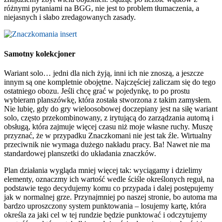
różnymi pytaniami na BGG, nie jest to problem tłumaczenia, a
niejasnych i słabo zredagowanych zasady.
Samotny kolekcjoner
Wariant solo… jedni dla nich żyją, inni ich nie znoszą, a jeszcze
innym są one kompletnie obojętne. Najczęściej zaliczam się do tego
ostatniego obozu. Jeśli chcę grać w pojedynkę, to po prostu
wybieram planszówkę, która została stworzona z takim zamysłem.
Nie lubię, gdy do gry wieloosobowej doczepiany jest na siłę wariant
solo, często przekombinowany, z irytującą do zarządzania automą i
obsługą, która zajmuje więcej czasu niż moje własne ruchy. Muszę
przyznać, że w przypadku Znaczkomani nie jest tak źle. Wirtualny
przeciwnik nie wymaga dużego nakładu pracy. Ba! Nawet nie ma
standardowej planszetki do układania znaczków.
Plan działania wygląda mniej więcej tak: wyciągamy i dzielimy
elementy, oznaczmy ich wartość wedle ściśle określonych reguł, na
podstawie tego decydujemy komu co przypada i dalej postępujemy
jak w normalnej grze. Przynajmniej po naszej stronie, bo automa ma
bardzo uproszczony system punktowania – losujemy kartę, która
określa za jaki cel w tej rundzie będzie punktować i odczytujemy