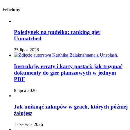
Felietony
Pojedynek na pudełka: ranking gier
Unmatched
25 lipca 2026
Instrukcje, erraty i karty postaci: jak trzymać
dokumenty do gier planszowych w jednym
PDF
8 lipca 2026
Jak uniknąć zakupów w grach, których później
żałujesz
1 czerwca 2026