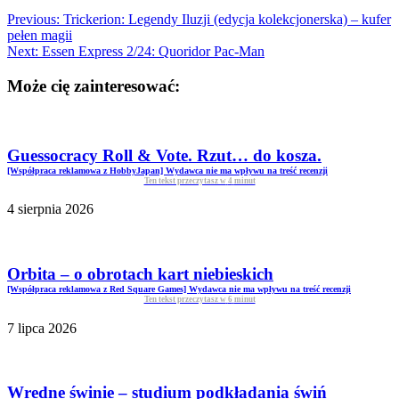
Previous:
Trickerion: Legendy Iluzji (edycja kolekcjonerska) – kufer
pełen magii
Next:
Essen Express 2/24: Quoridor Pac-Man
Może cię zainteresować:
Guessocracy Roll & Vote. Rzut… do kosza.
[Współpraca reklamowa z HobbyJapan] Wydawca nie ma wpływu na treść recenzji
Ten tekst przeczytasz w
4
minut
4 sierpnia 2026
Orbita – o obrotach kart niebieskich
[Współpraca reklamowa z Red Square Games] Wydawca nie ma wpływu na treść recenzji
Ten tekst przeczytasz w
6
minut
7 lipca 2026
Wredne świnie – studium podkładania świń