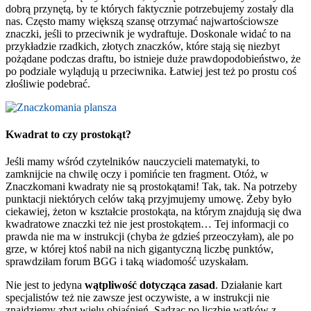
dobrą przynętą, by te których faktycznie potrzebujemy zostały dla
nas. Często mamy większą szansę otrzymać najwartościowsze
znaczki, jeśli to przeciwnik je wydraftuje. Doskonale widać to na
przykładzie rzadkich, złotych znaczków, które stają się niezbyt
pożądane podczas draftu, bo istnieje duże prawdopodobieństwo, że
po podziale wylądują u przeciwnika. Łatwiej jest też po prostu coś
złośliwie podebrać.
Kwadrat to czy prostokąt?
Jeśli mamy wśród czytelników nauczycieli matematyki, to
zamknijcie na chwilę oczy i pomińcie ten fragment. Otóż, w
Znaczkomani kwadraty nie są prostokątami! Tak, tak. Na potrzeby
punktacji niektórych celów taką przyjmujemy umowę. Żeby było
ciekawiej, żeton w kształcie prostokąta, na którym znajdują się dwa
kwadratowe znaczki też nie jest prostokątem… Tej informacji co
prawda nie ma w instrukcji (chyba że gdzieś przeoczyłam), ale po
grze, w której ktoś nabił na nich gigantyczną liczbę punktów,
sprawdziłam forum BGG i taką wiadomość uzyskałam.
Nie jest to jedyna
wątpliwość dotycząca zasad
. Działanie kart
specjalistów też nie zawsze jest oczywiste, a w instrukcji nie
znajdziemy zbyt wielu objaśnień. Sądząc po liczbie wątków z