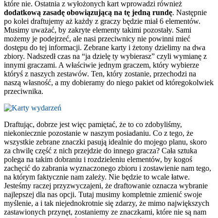
które nie. Ostatnia z wyłożonych kart wprowadzi również
dodatkową zasadę obowiązującą na tę jedną rundę
. Następnie
po kolei draftujemy aż każdy z graczy będzie miał 6 elementów.
Musimy uważać, by zakryte elementy takimi pozostały. Sami
możemy je podejrzeć, ale nasi przeciwnicy nie powinni mieć
dostępu do tej informacji. Zebrane karty i żetony dzielimy na dwa
zbiory. Nadszedł czas na “ja dzielę ty wybierasz” czyli wymianę z
innymi graczami. A właściwie jednym graczem, który wybierze
któryś z naszych zestawów. Ten, który zostanie, przechodzi na
naszą własność, a my dobieramy do niego pakiet od któregokolwiek
przeciwnika.
Draftując, dobrze jest więc pamiętać, że to co zdobyliśmy,
niekoniecznie pozostanie w naszym posiadaniu. Co z tego, że
wszystkie zebrane znaczki pasują idealnie do mojego planu, skoro
za chwilę część z nich przejdzie do innego gracza? Cała sztuka
polega na takim dobraniu i rozdzieleniu elementów, by kogoś
zachęcić do zabrania wyznaczonego zbioru i zostawienie nam tego,
na którym faktycznie nam zależy. Nie będzie to wcale łatwe.
Jesteśmy raczej przyzwyczajeni, że draftowanie oznacza wybranie
najlepszej dla nas opcji. Tutaj musimy kompletnie zmienić swoje
myślenie, a i tak niejednokrotnie się zdarzy, że mimo największych
zastawionych przynęt, zostaniemy ze znaczkami, które nie są nam