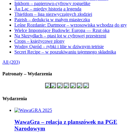
Inkborn – papierowo-cyfrowy roguelike
Âu Lạc – między historią a legendą
Thiefdom – liga niezwyczajnych złodziei
Pairish – dedukcja w małym miasteczku
Leśne Rozdanie: Dartmoor – wrzosowiska wchodzą do gry
Wielce Imponujące Budowle: Europa — Rzut oka
Na Skrzydłach – ptasi lot w cyfrowej przestrzeni
Crops – księżycowe plony
Wodny Ogród – rybki i lilie w dziwnym tetrisie
Secret Recipe – w poszukiwaniu tajemnego składnika
All (203)
Patronaty – Wydarzenia
Wydarzenia
WawaGra – relacja z planszówek na PGE
Narodowym