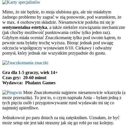
Mimo, że nie będzie, to moja ulubiona gra, ale nie miałabym
żadnego problemu by zagrać w nią ponownie, pod warunkiem, że
w max. 4 osobowym składzie. Niesamowicie podoba mi się je
sentymentalna estetyka
, a także niektóre rozwiązania mechaniczne
(jak choćby możliwość punktowania celów tylko jeden raz).
Gdybym miała oceniać Znaczkomanię tylko pod swoim kątem, to
pewnie nota byłaby trochę wyższa. Biorąc jednak pod uwagę
odczucia współgraczy wystawiam 6/10. Ciekawy i odważny
pomysł, który jednak nie wszystkim przypadnie do gustu.
Gra dla 1-5 graczy, wiek 14+
Czas gry: 20-60 minut
Wydawca: Phalanx Games
Mnie
Znaczkomania
najpierw niesamowicie wkurzyła (a
może przeraziła). To jest to, o czym napisała Ania – byłam jedną z
tych pięciu osób i przygotowywanie rund wydawało mi się co
najmniej upierdliwe.
Jednakowoż po paru dniach za nią zatęskniłam. Uznałam, że być
może setup nie jest taki straszny jak się go robi po raz kolejny.