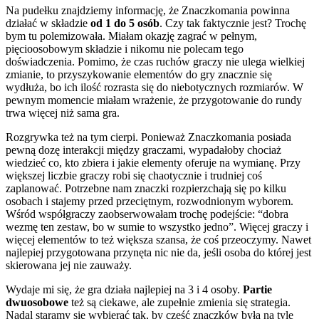
Na pudełku znajdziemy informację, że Znaczkomania powinna
działać w składzie
od 1 do 5 osób
. Czy tak faktycznie jest? Trochę
bym tu polemizowała. Miałam okazję zagrać w pełnym,
pięcioosobowym składzie i nikomu nie polecam tego
doświadczenia. Pomimo, że czas ruchów graczy nie ulega wielkiej
zmianie, to przyszykowanie elementów do gry znacznie się
wydłuża, bo ich ilość rozrasta się do niebotycznych rozmiarów. W
pewnym momencie miałam wrażenie, że przygotowanie do rundy
trwa więcej niż sama gra.
Rozgrywka też na tym cierpi. Ponieważ Znaczkomania posiada
pewną dozę interakcji między graczami, wypadałoby chociaż
wiedzieć co, kto zbiera i jakie elementy oferuje na wymianę. Przy
większej liczbie graczy robi się chaotycznie i trudniej coś
zaplanować. Potrzebne nam znaczki rozpierzchają się po kilku
osobach i stajemy przed przeciętnym, rozwodnionym wyborem.
Wśród współgraczy zaobserwowałam trochę podejście: “dobra
wezmę ten zestaw, bo w sumie to wszystko jedno”. Więcej graczy i
więcej elementów to też większa szansa, że coś przeoczymy. Nawet
najlepiej przygotowana przynęta nic nie da, jeśli osoba do której jest
skierowana jej nie zauważy.
Wydaje mi się, że gra działa najlepiej na 3 i 4 osoby.
Partie
dwuosobowe
też są ciekawe, ale zupełnie zmienia się strategia.
Nadal staramy się wybierać tak, by część znaczków była na tyle