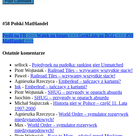
#58 Polski MatHandel
Profil na FB >>>
Wątek na forum >>>
GeekLists na BGG >>>
#59
MatHandel >>>
Ostatnie komentarze
sellock
-
Pojedynek na pudełka: ranking gier Unmatched
Piotr Wojtasiak
-
Railroad Tiles – wzywamy wszystkie stacje!
Paweł
-
Railroad Tiles – wzywamy wszystkie stacje!
Agnieszka Rzeczyca
-
Emberleaf – tańczący z kartami?
Ink
-
Emberleaf – tańczący z kartami?
Piotr Wojtasiak
-
SHUG – przygody w oparach absurdu
Jaochim
-
SHUG – przygody w oparach absurdu
Michał Stajszczak
-
Historia gier w Polsce – część 11. Lata
1997-2000
Agnieszka Rzeczyca
-
World Order – symulator rozgrywek
międzynarodowych!
Max
-
World Order – symulator rozgrywek
międzynarodowych!
Piotr Wojtasiak
-
Race to Mars – zdążyć przed Muskiem