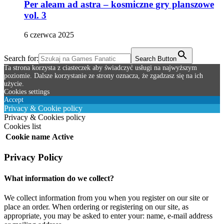
Per aleam ad astra – kosmiczne gry planszowe
vol. 3
6 czerwca 2025
Search for:
Search Button
Ta strona korzysta z ciasteczek aby świadczyć usługi na najwyższym
poziomie. Dalsze korzystanie ze strony oznacza, że zgadzasz się na ich
użycie.
Cookies settings
Accept
Privacy & Cookie policy
Privacy & Cookies policy
Cookies list
Cookie name
Active
Privacy Policy
What information do we collect?
We collect information from you when you register on our site or
place an order. When ordering or registering on our site, as
appropriate, you may be asked to enter your: name, e-mail address