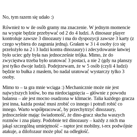
No, tym razem się udało :)
Również to w ile osób gramy ma znaczenie. W jednym momencie
na wyspie będzie przebywać od 2 do 4 ludzi. A dinosaur player
kontroluje zawsze 3 dinozaury i ma do dyspozycji zawsze 3 karty (z
czego wybiera do zagrania jedną). Grałam w 3 i 4 osoby (co się
przelożyło na 2 i 3 ludzi kontra dinozaury) i zdecydowanie łatwiej
było uciec gdy była nas jednocześnie trójka. Mimo, że do
zwycięstwa trzeba było uratować 3 postaci, a nie 2 (gdy na planszy
jest tylko dwoje ludzi). Podejrzewam, że w 5 osób (czyli 4 ludzi)
będzie to bułka z masłem, bo nadal uratować wystarczy tylko 3
osoby.
Mimo to – ta gra mnie wciąga :) Mechanicznie może nie jest
najwyższych lotów, bo ma niedociągnięcia – głównie z powodu
balansu – ale jest mocno osadzona w klimacie. Talia każdego gracza
jest inna, każda postać musi zrobić co innego i potrafi robić co
innego. Warto współpracować, by przechytrzyć dinozaury,
jednocześnie mając świadomość, że dino-gracz słucha waszych
rozmów i zna plany. Podobnie też dinozaury – każdy z nich ma
jakąś szczególną umiejętność – raptor jest mobilny, t-rex podwójnie
atakuje, a dilofozaur może pluć na odległość.