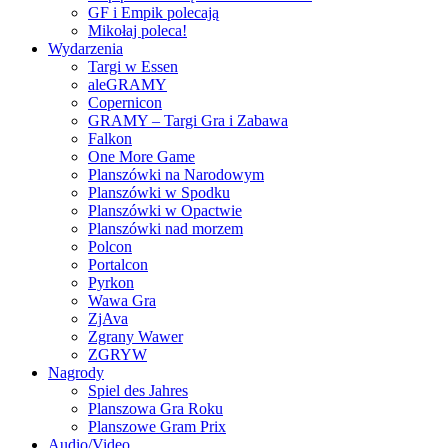
GF i Empik polecają
Mikołaj poleca!
Wydarzenia
Targi w Essen
aleGRAMY
Copernicon
GRAMY – Targi Gra i Zabawa
Falkon
One More Game
Planszówki na Narodowym
Planszówki w Spodku
Planszówki w Opactwie
Planszówki nad morzem
Polcon
Portalcon
Pyrkon
Wawa Gra
ZjAva
Zgrany Wawer
ZGRYW
Nagrody
Spiel des Jahres
Planszowa Gra Roku
Planszowe Gram Prix
Audio/Video