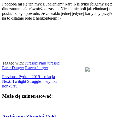
I podoba mi się ten myk z „paleniem” kart. Nie tylko ścigamy się z
dinozaurami ale również z czasem. Nic tak nie boli jak eliminacja
postaci z tego powodu, że zabrakło jednej jedynej karty aby przejść
na to ostatnie pole z helikopterem :)
Tagged with:
Jurassic Park
jurassic
Park: Danger
Ravensburger
Previous:
Pyrkon 2019 – relacja
Next:
Twilight Struggle – wyniki
konkursu
Może cię zainteresować:
Archiwum Zbrodni Cold