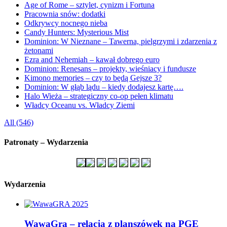
Age of Rome – sztylet, cynizm i Fortuna
Pracownia snów: dodatki
Odkrywcy nocnego nieba
Candy Hunters: Mysterious Mist
Dominion: W Nieznane – Tawerna, pielgrzymi i zdarzenia z
żetonami
Ezra and Nehemiah – kawał dobrego euro
Dominion: Renesans – projekty, wieśniacy i fundusze
Kimono memories – czy to będą Gejsze 3?
Dominion: W głąb lądu – kiedy dodajesz kartę….
Halo Wieża – strategiczny co-op pełen klimatu
Władcy Oceanu vs. Władcy Ziemi
All (546)
Patronaty – Wydarzenia
Wydarzenia
WawaGra – relacja z planszówek na PGE