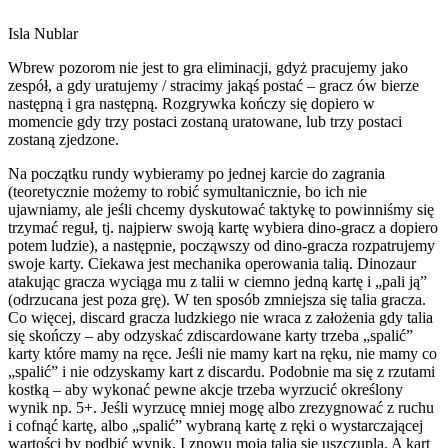
Isla Nublar
Wbrew pozorom nie jest to gra eliminacji, gdyż pracujemy jako
zespół, a gdy uratujemy / stracimy jakąś postać – gracz ów bierze
następną i gra następną. Rozgrywka kończy się dopiero w
momencie gdy trzy postaci zostaną uratowane, lub trzy postaci
zostaną zjedzone.
Na początku rundy wybieramy po jednej karcie do zagrania
(teoretycznie możemy to robić symultanicznie, bo ich nie
ujawniamy, ale jeśli chcemy dyskutować taktykę to powinniśmy się
trzymać reguł, tj. najpierw swoją kartę wybiera dino-gracz a dopiero
potem ludzie), a następnie, począwszy od dino-gracza rozpatrujemy
swoje karty. Ciekawa jest mechanika operowania talią. Dinozaur
atakując gracza wyciąga mu z talii w ciemno jedną kartę i „pali ją”
(odrzucana jest poza grę). W ten sposób zmniejsza się talia gracza.
Co więcej, discard gracza ludzkiego nie wraca z założenia gdy talia
się skończy – aby odzyskać zdiscardowane karty trzeba „spalić”
karty które mamy na ręce. Jeśli nie mamy kart na ręku, nie mamy co
„spalić” i nie odzyskamy kart z discardu. Podobnie ma się z rzutami
kostką – aby wykonać pewne akcje trzeba wyrzucić określony
wynik np. 5+. Jeśli wyrzucę mniej mogę albo zrezygnować z ruchu
i cofnąć kartę, albo „spalić” wybraną kartę z ręki o wystarczającej
wartości by podbić wynik. I znowu moja talia się uszczupla. A kart