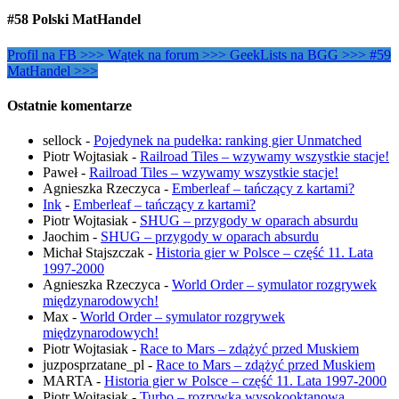
#58 Polski MatHandel
Profil na FB >>>
Wątek na forum >>>
GeekLists na BGG >>>
#59
MatHandel >>>
Ostatnie komentarze
sellock
-
Pojedynek na pudełka: ranking gier Unmatched
Piotr Wojtasiak
-
Railroad Tiles – wzywamy wszystkie stacje!
Paweł
-
Railroad Tiles – wzywamy wszystkie stacje!
Agnieszka Rzeczyca
-
Emberleaf – tańczący z kartami?
Ink
-
Emberleaf – tańczący z kartami?
Piotr Wojtasiak
-
SHUG – przygody w oparach absurdu
Jaochim
-
SHUG – przygody w oparach absurdu
Michał Stajszczak
-
Historia gier w Polsce – część 11. Lata
1997-2000
Agnieszka Rzeczyca
-
World Order – symulator rozgrywek
międzynarodowych!
Max
-
World Order – symulator rozgrywek
międzynarodowych!
Piotr Wojtasiak
-
Race to Mars – zdążyć przed Muskiem
juzposprzatane_pl
-
Race to Mars – zdążyć przed Muskiem
MARTA
-
Historia gier w Polsce – część 11. Lata 1997-2000
Piotr Wojtasiak
-
Turbo – rozrywka wysokooktanowa