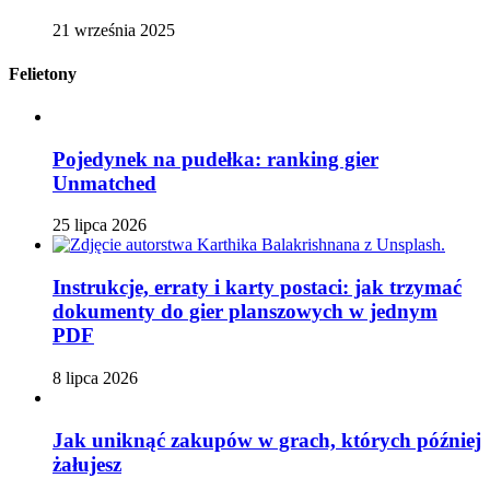
21 września 2025
Felietony
Pojedynek na pudełka: ranking gier
Unmatched
25 lipca 2026
Instrukcje, erraty i karty postaci: jak trzymać
dokumenty do gier planszowych w jednym
PDF
8 lipca 2026
Jak uniknąć zakupów w grach, których później
żałujesz