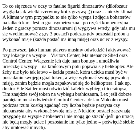
To co się rzuca w oczy to fatalne figurki dinozaurów (dilofozaur
wygląda jak wielki czerwony kot z grzywą ;)) oraz… niezły klimat.
A klimat w tym przypadku to nie tylko wyspa i zdjęcia bohaterów
na taliach kart. Jest to gra asymetryczna i po części kooperacyjna.
Jeden z graczy porusza dinozaurami (i wygrywa wtedy, gdy uda mu
się wyeliminować z gry 3 postaci) podczas gdy pozostali próbują
wykonać misje (każda postać ma inną misję) oraz uciec z wyspy.
Po pierwsze, jako human players musimy odwiedzić i aktywować
trzy lokacje na wyspie – Visitors Center, Maintenance Shed oraz
Control Center. Włączenie ich daje nam bonusy i umożliwia
ucieczkę z wyspy – na krańcowym polu pojawia się helikopter. Ale
żeby nie było tak łatwo – każda postać, która ucieka musi być w
posiadaniu swojego goal token, a więc wykonać swoją prywatną
misję, zanim będzie mogła zapakować się do helikoptera. I tak np.
doktor Elle Sattler musi odwiedzić kafelek wybiegu triceratopsa,
Tim znajdzie swój token na wybiegu brahiozaura, Lex jeśli dobrze
pamiętam musi odwiedzić Control Center a dr Ian Malcolm musi
podczas rzutu kostką zgadnąć czy liczba będzie parzysta czy
nieparzysta aby wykonać swoją misję. Niektóre postaci zaczynają
przygodę na wyspie z tokenem i nie mogą go stracić (jeśli go utracą
nie będą mogły uciec i pozostanie im tylko jedno – poświęcić siebie
aby uratować innych).