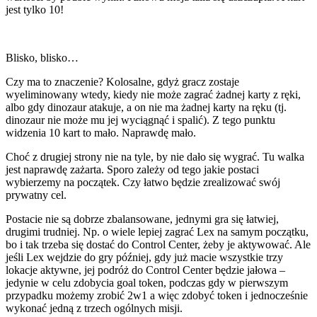
jest tylko 10!
Blisko, blisko…
Czy ma to znaczenie? Kolosalne, gdyż gracz zostaje
wyeliminowany wtedy, kiedy nie może zagrać żadnej karty z ręki,
albo gdy dinozaur atakuje, a on nie ma żadnej karty na ręku (tj.
dinozaur nie może mu jej wyciągnąć i spalić). Z tego punktu
widzenia 10 kart to mało. Naprawdę mało.
Choć z drugiej strony nie na tyle, by nie dało się wygrać. Tu walka
jest naprawdę zażarta. Sporo zależy od tego jakie postaci
wybierzemy na początek. Czy łatwo będzie zrealizować swój
prywatny cel.
Postacie nie są dobrze zbalansowane, jednymi gra się łatwiej,
drugimi trudniej. Np. o wiele lepiej zagrać Lex na samym początku,
bo i tak trzeba się dostać do Control Center, żeby je aktywować. Ale
jeśli Lex wejdzie do gry później, gdy już macie wszystkie trzy
lokacje aktywne, jej podróż do Control Center będzie jałowa –
jedynie w celu zdobycia goal token, podczas gdy w pierwszym
przypadku możemy zrobić 2w1 a więc zdobyć token i jednocześnie
wykonać jedną z trzech ogólnych misji.