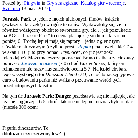
Posted by:
Pingwin
in
Gry strategiczne
,
Katalog gier - recenzje
,
Rzut oka
13 maja 2019
0
Jurassic Park
to jeden z moich ulubionych filmów, książek
(zwłaszcza książek!) i w ogóle tematów. Wydawałoby się, że to
również wdzięczny obiekt to stworzenia gry, ale… jak poszukacie
na BGG „Jurassic Park” to ocena plasuje się średnio tak istotnie
poniżej 6. Trochę lepiej mają się raptory – jedna z gier z tym
słówkiem kluczowym (czyli po prostu
Raptor
) ma nawet jakieś 7.4
w skali 1-10 (i to przy ponad 5 tys. ocen, co już jest dość
miarodajne). Możemy jeszcze pomachać Bruno Cathala za ciekawy
pomysł z
Jurassic Snackiem
(7.0) choć
War & Sheep
, który on
reimplementuje raczy nas zaledwie oceną 5.7. Najlepiej chyba z
tego wszystkiego stoi
Dinosaur Island
(7.9) , choć to raczej typowe
euro o budowaniu parku niż walka o przetrwanie wśród tych
przedpotopowych kreatur.
Na tym tle
Jurassic Park: Danger
przedstawia się nie najlepiej, ale
też nie najgorzej – 6.6, choć i tak ocenie tej nie można zbytnio ufać
(niecałe 300 ocen).
Figurki dinozaurów. To
dilofozaur czy czerwony lew? ;)