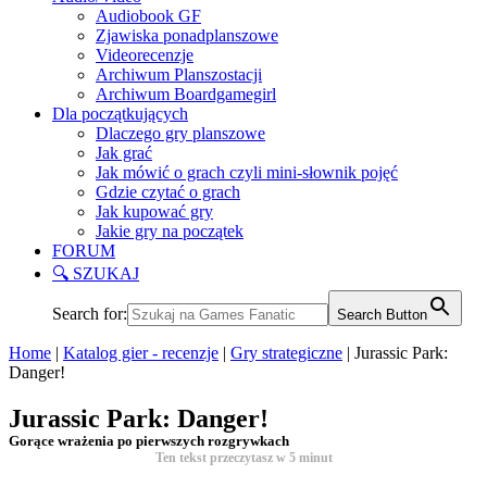
Audiobook GF
Zjawiska ponadplanszowe
Videorecenzje
Archiwum Planszostacji
Archiwum Boardgamegirl
Dla początkujących
Dlaczego gry planszowe
Jak grać
Jak mówić o grach czyli mini-słownik pojęć
Gdzie czytać o grach
Jak kupować gry
Jakie gry na początek
FORUM
🔍 SZUKAJ
Search for:
Search Button
Home
|
Katalog gier - recenzje
|
Gry strategiczne
|
Jurassic Park:
Danger!
Jurassic Park: Danger!
Gorące wrażenia po pierwszych rozgrywkach
Ten tekst przeczytasz w
5
minut