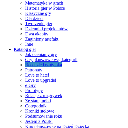
Matematyka w grach
Historia gier w Polsce
Klasyczne gry
Dla dzieci
Tworzenie gier
Dzienniki projektantów
Dwa akapity
Zaginiony artefakt
Inne
Katalog gier
Jak oceniamy gry
Gry planszowe w/g kategorii
Recenzje i rzuty oka
Patronaty
Love to hate!
Love to upgrade!
e-Gry
Prototypy
Relacje z rozgrywek
Ze starej półki
Cotygodnik
Kroniki stołowe
Podsumowanie roku
Jestem z Polski
Kup planszówkę na Dzień Dziecka