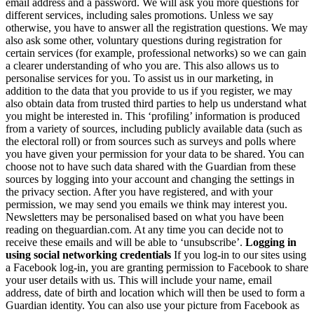
email address and a password. We will ask you more questions for
different services, including sales promotions. Unless we say
otherwise, you have to answer all the registration questions. We may
also ask some other, voluntary questions during registration for
certain services (for example, professional networks) so we can gain
a clearer understanding of who you are. This also allows us to
personalise services for you. To assist us in our marketing, in
addition to the data that you provide to us if you register, we may
also obtain data from trusted third parties to help us understand what
you might be interested in. This ‘profiling’ information is produced
from a variety of sources, including publicly available data (such as
the electoral roll) or from sources such as surveys and polls where
you have given your permission for your data to be shared. You can
choose not to have such data shared with the Guardian from these
sources by logging into your account and changing the settings in
the privacy section. After you have registered, and with your
permission, we may send you emails we think may interest you.
Newsletters may be personalised based on what you have been
reading on theguardian.com. At any time you can decide not to
receive these emails and will be able to ‘unsubscribe’.
Logging in
using social networking credentials
If you log-in to our sites using
a Facebook log-in, you are granting permission to Facebook to share
your user details with us. This will include your name, email
address, date of birth and location which will then be used to form a
Guardian identity. You can also use your picture from Facebook as