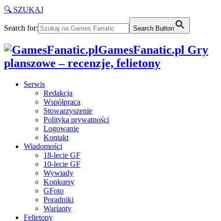
🔍 SZUKAJ
Search for:
Search Button
GamesFanatic.pl Gry
planszowe – recenzje, felietony
Serwis
Redakcja
Współpraca
Stowarzyszenie
Polityka prywatności
Logowanie
Kontakt
Wiadomości
18-lecie GF
10-lecie GF
Wywiady
Konkursy
GFoto
Poradniki
Warianty
Felietony