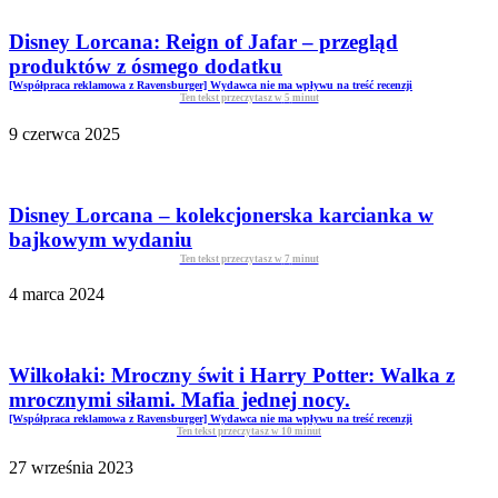
Disney Lorcana: Reign of Jafar – przegląd
produktów z ósmego dodatku
[Współpraca reklamowa z Ravensburger] Wydawca nie ma wpływu na treść recenzji
Ten tekst przeczytasz w
5
minut
9 czerwca 2025
Disney Lorcana – kolekcjonerska karcianka w
bajkowym wydaniu
Ten tekst przeczytasz w
7
minut
4 marca 2024
Wilkołaki: Mroczny świt i Harry Potter: Walka z
mrocznymi siłami. Mafia jednej nocy.
[Współpraca reklamowa z Ravensburger] Wydawca nie ma wpływu na treść recenzji
Ten tekst przeczytasz w
10
minut
27 września 2023