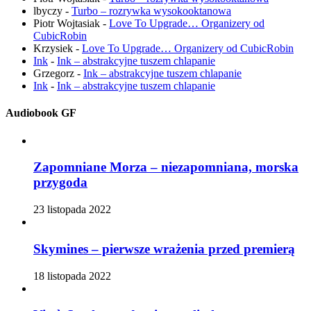
lbyczy
-
Turbo – rozrywka wysokooktanowa
Piotr Wojtasiak
-
Love To Upgrade… Organizery od
CubicRobin
Krzysiek
-
Love To Upgrade… Organizery od CubicRobin
Ink
-
Ink – abstrakcyjne tuszem chlapanie
Grzegorz
-
Ink – abstrakcyjne tuszem chlapanie
Ink
-
Ink – abstrakcyjne tuszem chlapanie
Audiobook GF
Zapomniane Morza – niezapomniana, morska
przygoda
23 listopada 2022
Skymines – pierwsze wrażenia przed premierą
18 listopada 2022