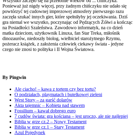
Wszystko zaczęło się na przełomie wieków od ... chińczyka.
Ponieważ już nigdy więcej, przy żadnym chińczyku nie udało się
powtórzyć tej cudownej imprezowej atmosfery pierwszego razu
zaczęła szukać innych gier, które spełniłyby jej oczekiwania. Dziś
gra niemal we wszystko, poczynając od Pędzących Żółwi a kończąc
na Posiadłości Szaleństwa. Zawodowo informatyk, na co dzień
matka dzieciom, użytkownik Linuxa, fan Star Treka, miłośnik
dinozaurów, niedoszły biolog, wielbiciel starożytnego Rzymu,
pożeracz książek, z założenia człowiek ciekawy świata - jedyne
czego nie znosi to polityka i II Wojna Światowa.
By Pingwin
Ale ciacho! – kawa z tortem czy bez tortu?
O podziałach, playmatach i butelkowej zieleni
West Story – za garść dolarów
Akta tajemnic – Kobieta nad stawem
Fossilium – kawał dobrego euro
7 cudów świata: gra kościana – jest uroczo, ale nie najlepiej
Biblia w grze cz.2 – Nowy Testament
Biblia w grze cz.1 – Stary Testament
Azul Pojedynek