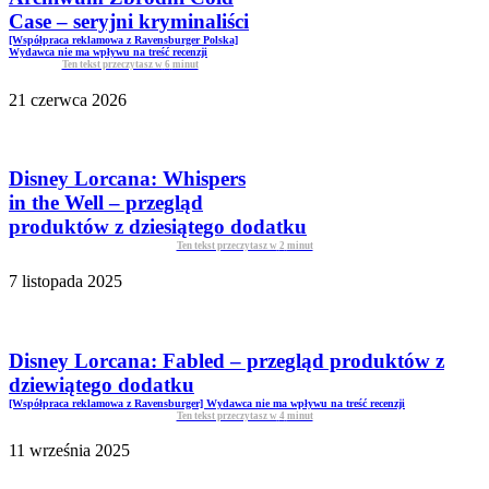
Case – seryjni kryminaliści
[Współpraca reklamowa z Ravensburger Polska]
Wydawca nie ma wpływu na treść recenzji
Ten tekst przeczytasz w
6
minut
21 czerwca 2026
Disney Lorcana: Whispers
in the Well – przegląd
produktów z dziesiątego dodatku
Ten tekst przeczytasz w
2
minut
7 listopada 2025
Disney Lorcana: Fabled – przegląd produktów z
dziewiątego dodatku
[Współpraca reklamowa z Ravensburger] Wydawca nie ma wpływu na treść recenzji
Ten tekst przeczytasz w
4
minut
11 września 2025