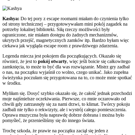
Kashya:
Do tej pory z escape roomami miałam do czynienia tylko
od strony technicznej – przygotowywałam mini pokój zagadek na
potrzeby lokalnej biblioteki. Siłą rzeczy możliwości były
ograniczone, nie miałam dostępu do żadnych mechanizmów,
ukrytych przejść, magnetycznych zamków itp. Bardzo byłam więc
ciekawa jak wygląda escape room z prawdziwego zdarzenia.
Legenda miecza jest pokojem dla początkujących. Okazało się
również, że jest to
pokój otwarty
, więc jeśli boicie się całkowitego
zamknięcia, to może to być dla was rozwiązanie. Mistrz gry zadbał
o nas, na początku wyjaśnił co wolno, czego unikać. Jako zupełna
świeżynka poczułam się przygotowana na to, co może mnie spotkać
w środku.
Myliłam się. Dosyć szybko okazało się, że całość jednak przechodzi
moje najśmielsze oczekiwania. Pierwsze, co mnie oczarowało od
chwili gdy zatrzasnęły się za nami drzwi, to klimat. Twórcy pokoju
zadbali nie tylko o rekwizyty, ale i wystrój całego pomieszczenia.
Oprawa muzyczna była naprawdę dobrze dobrana i można było
pomyśleć, że przenieśliśmy się do innego świata.
Trochę szkoda, że prawie na początku zaciął się jeden z