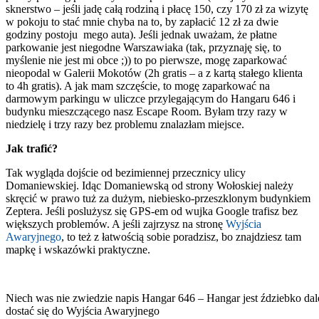
sknerstwo – jeśli jadę całą rodziną i płacę 150, czy 170 zł za wizytę
w pokoju to stać mnie chyba na to, by zapłacić 12 zł za dwie
godziny postoju mego auta). Jeśli jednak uważam, że płatne
parkowanie jest niegodne Warszawiaka (tak, przyznaję się, to
myślenie nie jest mi obce ;)) to po pierwsze, mogę zaparkować
nieopodal w Galerii Mokotów (2h gratis – a z kartą stałego klienta
to 4h gratis). A jak mam szczęście, to mogę zaparkować na
darmowym parkingu w uliczce przylegającym do Hangaru 646 i
budynku mieszczącego nasz Escape Room. Byłam trzy razy w
niedzielę i trzy razy bez problemu znalazłam miejsce.
Jak trafić?
Tak wygląda dojście od bezimiennej przecznicy ulicy
Domaniewskiej. Idąc Domaniewską od strony Wołoskiej należy
skręcić w prawo tuż za dużym, niebiesko-przeszklonym budynkiem
Zeptera. Jeśli poslużysz się GPS-em od wujka Google trafisz bez
większych problemów. A jeśli zajrzysz na stronę
Wyjścia
Awaryjnego
, to też z łatwością sobie poradzisz, bo znajdziesz tam
mapkę i wskazówki praktyczne.
Niech was nie zwiedzie napis Hangar 646 – Hangar jest ździebko dale
dostać się do Wyjścia Awaryjnego