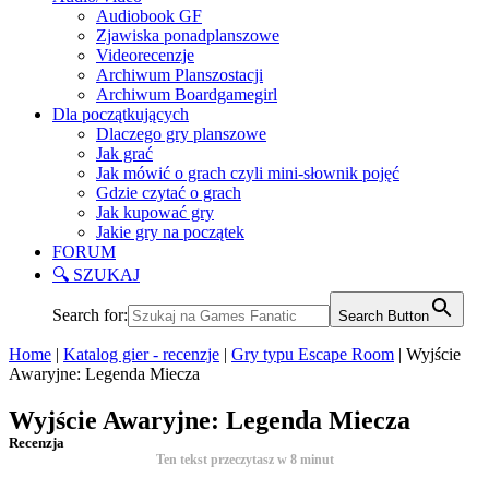
Audiobook GF
Zjawiska ponadplanszowe
Videorecenzje
Archiwum Planszostacji
Archiwum Boardgamegirl
Dla początkujących
Dlaczego gry planszowe
Jak grać
Jak mówić o grach czyli mini-słownik pojęć
Gdzie czytać o grach
Jak kupować gry
Jakie gry na początek
FORUM
🔍 SZUKAJ
Search for:
Search Button
Home
|
Katalog gier - recenzje
|
Gry typu Escape Room
|
Wyjście
Awaryjne: Legenda Miecza
Wyjście Awaryjne: Legenda Miecza
Recenzja
Ten tekst przeczytasz w
8
minut