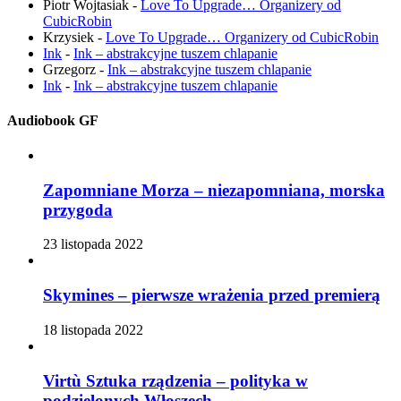
Piotr Wojtasiak
-
Love To Upgrade… Organizery od
CubicRobin
Krzysiek
-
Love To Upgrade… Organizery od CubicRobin
Ink
-
Ink – abstrakcyjne tuszem chlapanie
Grzegorz
-
Ink – abstrakcyjne tuszem chlapanie
Ink
-
Ink – abstrakcyjne tuszem chlapanie
Audiobook GF
Zapomniane Morza – niezapomniana, morska
przygoda
23 listopada 2022
Skymines – pierwsze wrażenia przed premierą
18 listopada 2022
Virtù Sztuka rządzenia – polityka w
podzielonych Włoszech