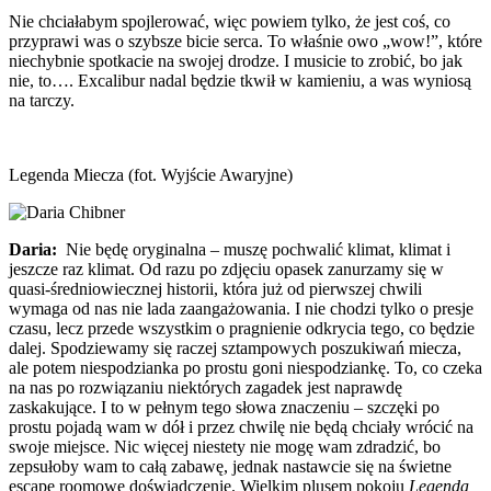
Nie chciałabym spojlerować, więc powiem tylko, że jest coś, co
przyprawi was o szybsze bicie serca. To właśnie owo „wow!”, które
niechybnie spotkacie na swojej drodze. I musicie to zrobić, bo jak
nie, to…. Excalibur nadal będzie tkwił w kamieniu, a was wyniosą
na tarczy.
Legenda Miecza (fot. Wyjście Awaryjne)
Daria:
Nie będę oryginalna – muszę pochwalić klimat, klimat i
jeszcze raz klimat. Od razu po zdjęciu opasek zanurzamy się w
quasi-średniowiecznej historii, która już od pierwszej chwili
wymaga od nas nie lada zaangażowania. I nie chodzi tylko o presje
czasu, lecz przede wszystkim o pragnienie odkrycia tego, co będzie
dalej. Spodziewamy się raczej sztampowych poszukiwań miecza,
ale potem niespodzianka po prostu goni niespodziankę. To, co czeka
na nas po rozwiązaniu niektórych zagadek jest naprawdę
zaskakujące. I to w pełnym tego słowa znaczeniu – szczęki po
prostu pojadą wam w dół i przez chwilę nie będą chciały wrócić na
swoje miejsce. Nic więcej niestety nie mogę wam zdradzić, bo
zepsułoby wam to całą zabawę, jednak nastawcie się na świetne
escape roomowe doświadczenie. Wielkim plusem pokoju
Legenda