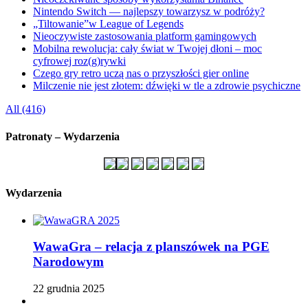
Nintendo Switch — najlepszy towarzysz w podróży?
„Tiltowanie”w League of Legends
Nieoczywiste zastosowania platform gamingowych
Mobilna rewolucja: cały świat w Twojej dłoni – moc
cyfrowej roz(g)rywki
Czego gry retro uczą nas o przyszłości gier online
Milczenie nie jest złotem: dźwięki w tle a zdrowie psychiczne
All (416)
Patronaty – Wydarzenia
Wydarzenia
WawaGra – relacja z planszówek na PGE
Narodowym
22 grudnia 2025