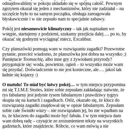
odnajdowaliśmy w pokoju układało się w spójną całość. Pewnym
zgrzytem okazał się jeden z mechanizmów, który nie zadziałał – na
szczęście było to na samym początku, obsługa zareagowała
błyskawicznie i w nie zepsuło nam to specjalnie zabawy.
Pokój jest
niesamowicie
klimatyczny
– tak jak napisałam we
wstępie, startujemy z podziemi, szukamy przejścia dalej…. po to, by
okazać się godnymi wyciągnąć miec
z, Excalibur.
Czy planszówki pomogą wam w rozwiązaniu zagadki? Przewrotne
pytanie, przecież wiadomo, że planszówka jest dobra na wszystko ;)
Pamiętacie
Teomachię
, albo inne gry z żywiołami przyrody?
przygotujcie się: woda, powietrze, ogień – to wszystko może wam
się przydać. Doświadczenie to nie jest konieczne, ale…. jakoś tak
ładnie się kojarzy :)
O matulu! To miał być łatwy pokój…
w tym miejscu przypomina
mi się T.I.M.E Stories, które sobie zepsułam zakładając naiwnie, że
rys fabularny jest jedynie rysem fabularnym i prawdziwy tygrys
skupia się na kartach i zagadkach. Otóż, okazało się, że klucz do
rozwiązania zagadki znajdował się w opisie fabularnym. Zepsułam
sobie całe
Światło wiary
– nie rozwiązałam jej, bo nie wpadłam na
to, że kluczem do zagadki może być fabuła. I w tym miejscu dam
wam dobrą radę – czytajcie ze zrozumieniem teksty na wszystkich
gadżetach, które znajdziecie. Róbcie, co wam mówią a nie