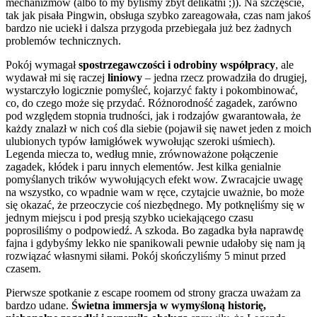
mechanizmów (albo to my byliśmy zbyt delikatni ;)). Na szczęście,
tak jak pisała Pingwin, obsługa szybko zareagowała, czas nam jakoś
bardzo nie uciekł i dalsza przygoda przebiegała już bez żadnych
problemów technicznych.
Pokój wymagał
spostrzegawczości i odrobiny współpracy
, ale
wydawał mi się raczej
liniowy
– jedna rzecz prowadziła do drugiej,
wystarczyło logicznie pomyśleć, kojarzyć fakty i pokombinować,
co, do czego może się przydać. Różnorodność zagadek, zarówno
pod względem stopnia trudności, jak i rodzajów gwarantowała, że
każdy znalazł w nich coś dla siebie (pojawił się nawet jeden z moich
ulubionych typów łamigłówek wywołując szeroki uśmiech).
Legenda miecza to, według mnie, zrównoważone połączenie
zagadek, kłódek i paru innych elementów. Jest kilka genialnie
pomyślanych trików wywołujących efekt wow. Zwracajcie uwagę
na wszystko, co wpadnie wam w ręce, czytajcie uważnie, bo może
się okazać, że przeoczycie coś niezbędnego. My potknęliśmy się w
jednym miejscu i pod presją szybko uciekającego czasu
poprosiliśmy o podpowiedź. A szkoda. Bo zagadka była naprawdę
fajna i gdybyśmy lekko nie spanikowali pewnie udałoby się nam ją
rozwiązać własnymi siłami. Pokój skończyliśmy 5 minut przed
czasem.
Pierwsze spotkanie z escape roomem od strony gracza uważam za
bardzo udane.
Świetna immersja w wymyśloną historię,