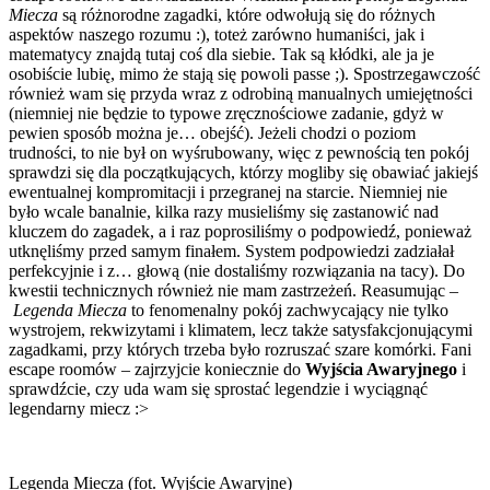
Miecza
są różnorodne zagadki, które odwołują się do różnych
aspektów naszego rozumu :), toteż zarówno humaniści, jak i
matematycy znajdą tutaj coś dla siebie. Tak są kłódki, ale ja je
osobiście lubię, mimo że stają się powoli passe ;). Spostrzegawczość
również wam się przyda wraz z odrobiną manualnych umiejętności
(niemniej nie będzie to typowe zręcznościowe zadanie, gdyż w
pewien sposób można je… obejść). Jeżeli chodzi o poziom
trudności, to nie był on wyśrubowany, więc z pewnością ten pokój
sprawdzi się dla początkujących, którzy mogliby się obawiać jakiejś
ewentualnej kompromitacji i przegranej na starcie. Niemniej nie
było wcale banalnie, kilka razy musieliśmy się zastanowić nad
kluczem do zagadek, a i raz poprosiliśmy o podpowiedź, ponieważ
utknęliśmy przed samym finałem. System podpowiedzi zadziałał
perfekcyjnie i z… głową (nie dostaliśmy rozwiązania na tacy). Do
kwestii technicznych również nie mam zastrzeżeń. Reasumując –
Legenda Miecza
to fenomenalny pokój zachwycający nie tylko
wystrojem, rekwizytami i klimatem, lecz także satysfakcjonującymi
zagadkami, przy których trzeba było rozruszać szare komórki. Fani
escape roomów – zajrzyjcie koniecznie do
Wyjścia Awaryjnego
i
sprawdźcie, czy uda wam się sprostać legendzie i wyciągnąć
legendarny miecz :>
Legenda Miecza (fot. Wyjście Awaryjne)