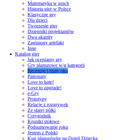
Matematyka w grach
Historia gier w Polsce
Klasyczne gry
Dla dzieci
Tworzenie gier
Dzienniki projektantów
Dwa akapity
Zaginiony artefakt
Inne
Katalog gier
Jak oceniamy gry
Gry planszowe w/g kategorii
Recenzje i rzuty oka
Patronaty
Love to hate!
Love to upgrade!
e-Gry
Prototypy
Relacje z rozgrywek
Ze starej półki
Cotygodnik
Kroniki stołowe
Podsumowanie roku
Jestem z Polski
Kup planszówkę na Dzień Dziecka