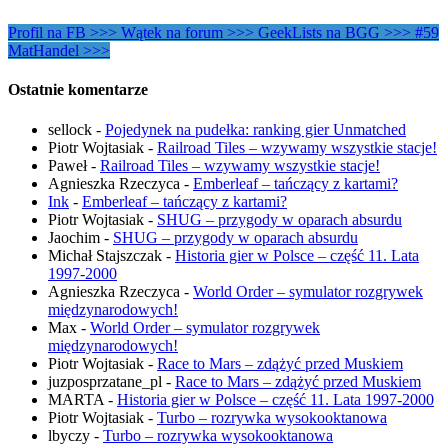
Profil na FB >>>
Wątek na forum >>>
GeekLists na BGG >>>
#59
MatHandel >>>
Ostatnie komentarze
sellock
-
Pojedynek na pudełka: ranking gier Unmatched
Piotr Wojtasiak
-
Railroad Tiles – wzywamy wszystkie stacje!
Paweł
-
Railroad Tiles – wzywamy wszystkie stacje!
Agnieszka Rzeczyca
-
Emberleaf – tańczący z kartami?
Ink
-
Emberleaf – tańczący z kartami?
Piotr Wojtasiak
-
SHUG – przygody w oparach absurdu
Jaochim
-
SHUG – przygody w oparach absurdu
Michał Stajszczak
-
Historia gier w Polsce – część 11. Lata
1997-2000
Agnieszka Rzeczyca
-
World Order – symulator rozgrywek
międzynarodowych!
Max
-
World Order – symulator rozgrywek
międzynarodowych!
Piotr Wojtasiak
-
Race to Mars – zdążyć przed Muskiem
juzposprzatane_pl
-
Race to Mars – zdążyć przed Muskiem
MARTA
-
Historia gier w Polsce – część 11. Lata 1997-2000
Piotr Wojtasiak
-
Turbo – rozrywka wysokooktanowa
lbyczy
-
Turbo – rozrywka wysokooktanowa