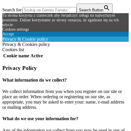
Search for:
Search Button
Ta strona korzysta z ciasteczek aby świadczyć usługi na najwyższym
poziomie. Dalsze korzystanie ze strony oznacza, że zgadzasz się na ich
użycie.
Cookies settings
Accept
Privacy & Cookie policy
Privacy & Cookies policy
Cookies list
Cookie name
Active
Privacy Policy
What information do we collect?
We collect information from you when you register on our site or
place an order. When ordering or registering on our site, as
appropriate, you may be asked to enter your: name, e-mail address
or mailing address.
What do we use your information for?
Any of the information we collect from you may be used in one of