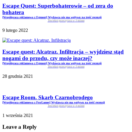
Escape Quest: Superbohaterowie – od zera do
bohatera
[Współpraca reklamowa z Egmont] Wydawca nie ma wpływu na treść recenzji
Ten tekst przeczytasz w
3
minut
9 lutego 2022
Escape quest: Alcatraz. Infiltracja – wyjdziesz stąd
nogami do przodu, czy może inaczej?
[Współpraca reklamowa z Egmont] Wydawca nie ma wpływu na treść recenzji
Ten tekst przeczytasz w
3
minut
28 grudnia 2021
Escape Room. Skarb Czarnobrodego
[Współpraca reklamowa z FoxGames] Wydawca nie ma wpływu na treść recenzji
Ten tekst przeczytasz w
4
minut
1 września 2021
Leave a Reply