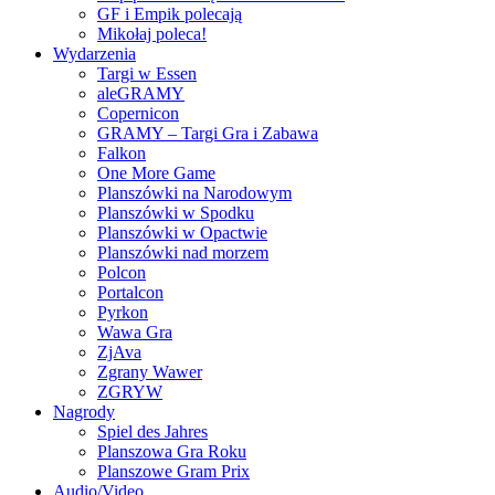
GF i Empik polecają
Mikołaj poleca!
Wydarzenia
Targi w Essen
aleGRAMY
Copernicon
GRAMY – Targi Gra i Zabawa
Falkon
One More Game
Planszówki na Narodowym
Planszówki w Spodku
Planszówki w Opactwie
Planszówki nad morzem
Polcon
Portalcon
Pyrkon
Wawa Gra
ZjAva
Zgrany Wawer
ZGRYW
Nagrody
Spiel des Jahres
Planszowa Gra Roku
Planszowe Gram Prix
Audio/Video