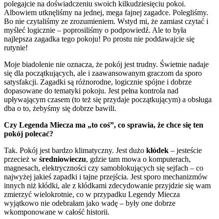
polegajcie na doświadczeniu swoich kilkudziesięciu pokoi.
Albowiem utknęliśmy na jednej, mega fajnej zagadce. Polegliśmy.
Bo nie czytaliśmy ze zrozumieniem. Wstyd mi, że zamiast czytać i
myśleć logicznie – poprosiliśmy o podpowiedź. Ale to była
najlepsza zagadka tego pokoju! Po prostu nie poddawajcie się
rutynie!
Moje biadolenie nie oznacza, że pokój jest trudny. Świetnie nadaje
się dla początkujących, ale i zaawansowanym graczom da sporo
satysfakcji. Zagadki są różnorodne, logicznie spójne i dobrze
dopasowane do tematyki pokoju. Jest pełna kontrola nad
upływającym czasem (to też się przydaje początkującym) a obsługa
dba o to, żebyśmy się dobrze bawili.
Czy Legenda Miecza ma „to coś”, co sprawia, że chce się ten
pokój polecać?
Tak. Pokój jest bardzo klimatyczny. Jest dużo
kłódek
– jesteście
przecież w
średniowieczu
, gdzie tam mowa o komputerach,
magnesach, elektryczności czy samoblokujących się sejfach – co
najwyżej jakieś zapadki i tajne przejścia. Jest sporo mechanizmów
innych niż kłódki, ale z kłódkami zdecydowanie przyjdzie się wam
zmierzyć wielokrotnie, co w przypadku Legendy Miecza
wyjątkowo nie odebrałam jako wadę – były one dobrze
wkomponowane w całość historii.