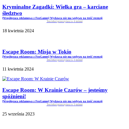
Kryminalne Zagadki: Wielka gra – karciane
śledztwo
[Współpraca reklamowa z FoxGames] Wydawca nie ma wpływu na treść recenzji
Ten tekst przeczytasz w
4
minut
18 kwietnia 2024
Escape Room: Misja w Tokio
[Współpraca reklamowa z FoxGames] Wydawca nie ma wpływu na treść recenzji
Ten tekst przeczytasz w
3
minut
11 kwietnia 2024
Escape Room: W Krainie Czarów – jesteśmy
spóźnieni!
[Współpraca reklamowa z FoxGames] Wydawca nie ma wpływu na treść recenzji
Ten tekst przeczytasz w
3
minut
25 września 2023