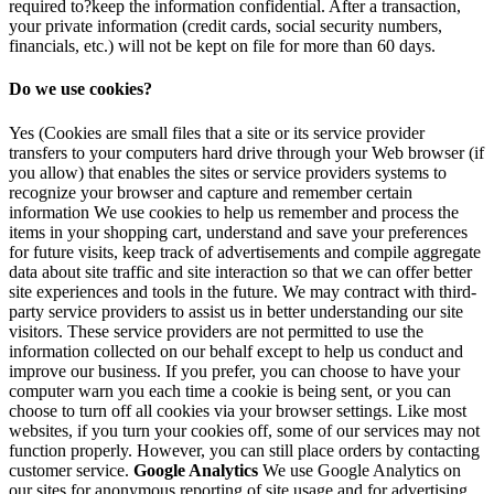
required to?keep the information confidential. After a transaction,
your private information (credit cards, social security numbers,
financials, etc.) will not be kept on file for more than 60 days.
Do we use cookies?
Yes (Cookies are small files that a site or its service provider
transfers to your computers hard drive through your Web browser (if
you allow) that enables the sites or service providers systems to
recognize your browser and capture and remember certain
information We use cookies to help us remember and process the
items in your shopping cart, understand and save your preferences
for future visits, keep track of advertisements and compile aggregate
data about site traffic and site interaction so that we can offer better
site experiences and tools in the future. We may contract with third-
party service providers to assist us in better understanding our site
visitors. These service providers are not permitted to use the
information collected on our behalf except to help us conduct and
improve our business. If you prefer, you can choose to have your
computer warn you each time a cookie is being sent, or you can
choose to turn off all cookies via your browser settings. Like most
websites, if you turn your cookies off, some of our services may not
function properly. However, you can still place orders by contacting
customer service.
Google Analytics
We use Google Analytics on
our sites for anonymous reporting of site usage and for advertising