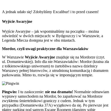
A jednak udało się! Zdobyliśmy Excalibur! i to przed czasem!
Wyjście Awaryjne
Wyjście Awaryjne – jak wspominaliśmy na początku – można
odwiedzić w dwóch miejscach: w Bydgoszczy i w Warszawie, a
Legenda Miecza dostępna jest w obu miastach.
Mordor, czyli uwagi praktyczne dla Warszawiaków
W Warszawie
Wyjście Awaryjne
znajduje się na Mordorze (czyt.
ul. Domaniewskiej). Info dla nie-Warszawiaków: Mordor (kraina zła
z tolkienowskiego uniwersum) to żartobliwa nazwa dzielnicy
Warszawy pełnej biurowców, z utrudnioną komunikacją i dramatem
parkowania. Mimo to, rozwija się w imponującym tempie.
Pingwin:
I tu zaskoczenie:
nie ma dramatu!
Normalnie odmawiam
wyprawy samochodem na Mordor, bo zaparkować na Mordorze
zwykłemu śmiertelnikowi graniczy z cudem. Jednak w tym
przypadku (Domaniewska 37A) wyjątkowo da się. Po pierwsze jest
płatny parking pod samym Escape Roomem (darujmy sobie