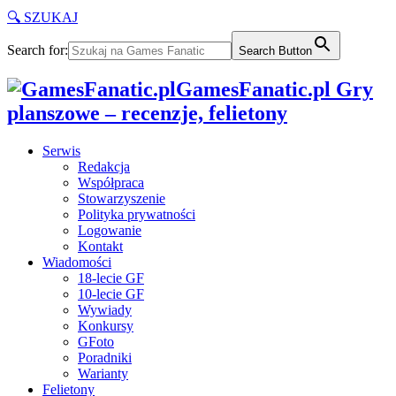
🔍 SZUKAJ
Search for:
Search Button
GamesFanatic.pl Gry
planszowe – recenzje, felietony
Serwis
Redakcja
Współpraca
Stowarzyszenie
Polityka prywatności
Logowanie
Kontakt
Wiadomości
18-lecie GF
10-lecie GF
Wywiady
Konkursy
GFoto
Poradniki
Warianty
Felietony