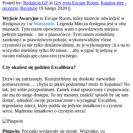
Posted by:
Redakcja GF
in
Gry typu Escape Room
,
Katalog gier -
recenzje
,
Recenzje
19 lutego 2020
0
Wyjście Awaryjne
to Escape Room, który możecie odwiedzić w
Bydgoszczy i w
Warszawie
. Legenda Miecza dostępna jest w obu
miastach. Tym razem opowiemy wam o prawdziwym miejscu
pełnym tajemnic – nie o planszówce. Tym razem zostaliśmy
zamknięci w prawdziwym pokoju, wykonywaliśmy różne
czynności (a nie tylko deklarowaliśmy, że je wykonujemy ;)) a na to
wszystko mieliśmy tylko 60 minut… aby wygrać tę jedyną w
swoim rodzaju grę czasu rzeczywistego.
Czy okażesz się godzien Excalibura?
Drzwi się zatrzasnęły. Rozejrzeliśmy się dookoła: niewielkie
pomieszczenie…. chyba to jakieś podziemia? może to kopalnia? No
tak, już sobie przypominam. Zamek zotał opuszczony i zrujnowany,
nie ma do niego dostępu. To my musimy znaleźć sposób by się tam
dostać, odnaleźć swoje przeznaczenie i wyciągnąć Excalibur,
legendarny miecz, który podda się jedynie śmiałkowi o czystym
sercu. Mądremu śmiałkowi o czystym sercu!
Pingwin:
Początki wydawały się proste. Wszystko, co