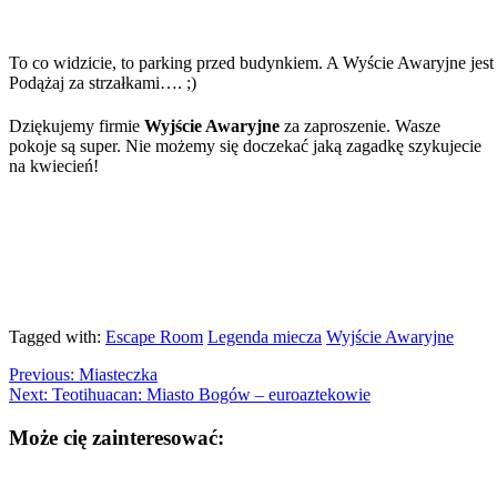
To co widzicie, to parking przed budynkiem. A Wyście Awaryjne jest
Podążaj za strzałkami…. ;)
Dziękujemy firmie
Wyjście Awaryjne
za zaproszenie. Wasze
pokoje są super. Nie możemy się doczekać jaką zagadkę szykujecie
na kwiecień!
Tagged with:
Escape Room
Legenda miecza
Wyjście Awaryjne
Previous:
Miasteczka
Next:
Teotihuacan: Miasto Bogów – euroaztekowie
Może cię zainteresować: