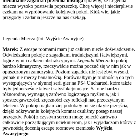
niebanalne zagadki i przemiła obsługa
sprawiły, że Legenda
miecza wysoko postawiła poprzeczkę. Chcę więcej i niecierpliwie
czekam na wypróbowanie kolejnych pokoi. Któż wie, jakie
przygody i zadania jeszcze na nas czekają.
Legenda Miecza (fot. Wyjście Awaryjne)
Marek:
Z escape roomami mam już całkiem niezłe doświadczenie.
Odwiedzałem pokoje z zagadkami trudniejszymi i łatwiejszymi,
logicznymi i całkiem abstrakcyjnymi.
Legenda Miecza
to pokój
bardzo klimatyczny, rzeczywiście można poczuć się w nim jak w
opuszczonym zamczysku. Poziom zagadek nie jest zbyt wysoki,
jednak nie męczy banalnością. Porównałbym je trudnością do tych
występujących w słynnej serii gier na PS4 Uncharted, które także
były jednocześnie łatwe i satysfakcjonujące. Są one bardzo
różnorodne, wymagają zarówno logicznego myślenia, jak i
spostrzegawczości, zręczności czy refleksji nad przeczytanym
tekstem. W pokoju najbardziej podobały mi się ukryte przejścia,
dzięki odkrywaniu kolejnych komnat czuliśmy postęp naszej
przygody. Pokój z czystym sercem mogę polecić zarówno
całkowicie początkującym uciekinierom, jak i wyjadaczom którzy z
pewnością docenią escape roomowe rzemiosło
Wyjścia
Awaryjnego
.