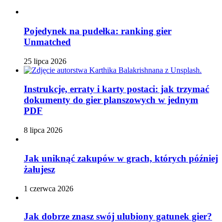
Pojedynek na pudełka: ranking gier
Unmatched
25 lipca 2026
Instrukcje, erraty i karty postaci: jak trzymać
dokumenty do gier planszowych w jednym
PDF
8 lipca 2026
Jak uniknąć zakupów w grach, których później
żałujesz
1 czerwca 2026
Jak dobrze znasz swój ulubiony gatunek gier?