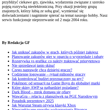
przybliżyć ciekawe gry, zjawiska, wydarzenia związane z szeroko
pojętą rozrywką nieelektroniczną. Przy okazji jesteśmy grupą
znajomych, którzy lubią ze sobą grać, wymieniać się
doświadczeniami i nagminnie spierać na temat naszego hobby. Nasz
serwis funkcjonuje nieprzerwanie od 2 maja 2004 roku.
By Redakcja GF
Jak uniknąć zakupów w grach, których później żałujesz
Planowanie zakupów gier w oparciu o wyprzedaże i rabaty
Rozgrywka vs grafika: co należy traktować priorytetowo
Nie sprzedawaj tanio skina!
Czego naprawdę chcą dzisiejsi gracze?
Codzienne logowanie – rytuał milionów graczy
Jak kontrolować budżet przeznaczony na gry?
Pokémon: od sensacji na Game Boyu do globalnej marki
Które skiny AWP są najbardziej pożądane?
Dark Blood – mrok domaga się ofiary
WawaGra – relacja z planszówek na PGE Narodowym
Poradnik prezentowy 2025
Jak Warsztat Steam ożywia klasyki Xbox
Nieoczekiwane sposoby wykorzystania Binance