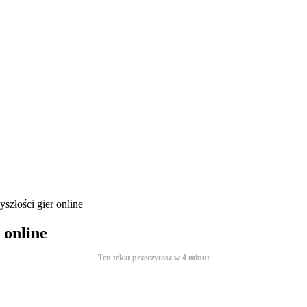
yszłości gier online
 online
Ten tekst przeczytasz w
4
minut