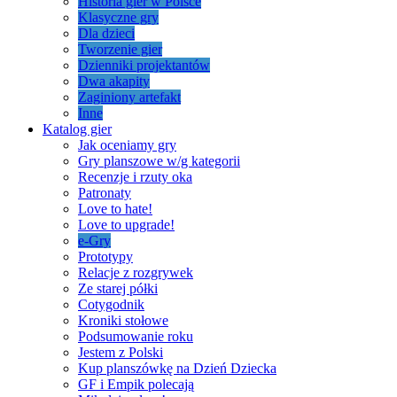
Historia gier w Polsce
Klasyczne gry
Dla dzieci
Tworzenie gier
Dzienniki projektantów
Dwa akapity
Zaginiony artefakt
Inne
Katalog gier
Jak oceniamy gry
Gry planszowe w/g kategorii
Recenzje i rzuty oka
Patronaty
Love to hate!
Love to upgrade!
e-Gry
Prototypy
Relacje z rozgrywek
Ze starej półki
Cotygodnik
Kroniki stołowe
Podsumowanie roku
Jestem z Polski
Kup planszówkę na Dzień Dziecka
GF i Empik polecają