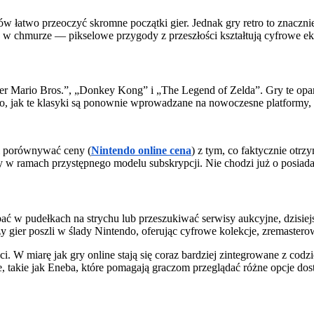
w łatwo przeoczyć skromne początki gier. Jednak gry retro to znacznie
 w chmurze — pikselowe przygody z przeszłości kształtują cyfrowe ek
r Mario Bros.”, „Donkey Kong” i „The Legend of Zelda”. Gry te opa
to, jak te klasyki są ponownie wprowadzane na nowoczesne platformy,
li porównywać ceny (
Nintendo online cena
) z tym, co faktycznie otrz
 ramach przystępnego modelu subskrypcji. Nie chodzi już o posiadanie 
zebać w pudełkach na strychu lub przeszukiwać serwisy aukcyjne, dzisi
ży gier poszli w ślady Nintendo, oferując cyfrowe kolekcje, zremastero
i. W miarę jak gry online stają się coraz bardziej zintegrowane z co
e, takie jak Eneba, które pomagają graczom przeglądać różne opcje d