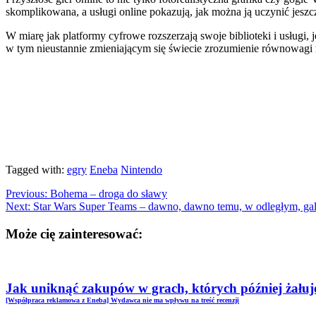
skomplikowana, a usługi online pokazują, jak można ją uczynić jeszcz
W miarę jak platformy cyfrowe rozszerzają swoje biblioteki i usługi, 
w tym nieustannie zmieniającym się świecie zrozumienie równowagi
Tagged with:
egry
Eneba
Nintendo
Previous:
Bohema – droga do sławy
Next:
Star Wars Super Teams – dawno, dawno temu, w odległym, g
Może cię zainteresować:
Jak uniknąć zakupów w grach, których później żałuj
[Współpraca reklamowa z Eneba] Wydawca nie ma wpływu na treść recenzji