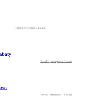
Ten tekst przeczytasz w
4
minut
rabaty
Ten tekst przeczytasz w
3
minut
towo
Ten tekst przeczytasz w
3
minut