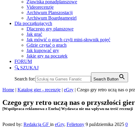
Zjawiska ponadplanszowe
Videorecenzje
Archiwum Planszostacji
Archiwum Boardgamegirl
Dla początkujących
Dlaczego gry planszowe
Jak grać
Jak mówić o grach czyli mini-słownik pojęć
Gdzie czytać o grach
Jak kupować gry
Jakie gry na początek
FORUM
🔍 SZUKAJ
Search for:
Search Button
Home
|
Katalog gier - recenzje
|
eGry
|
Czego gry retro uczą nas o prz
Czego gry retro uczą nas o przyszłości gier
[Współpraca reklamowa z Eneba] Wydawca nie ma wpływu na treść recenzji
Posted by:
Redakcja GF
in
eGry
,
Felietony
9 października 2025
0