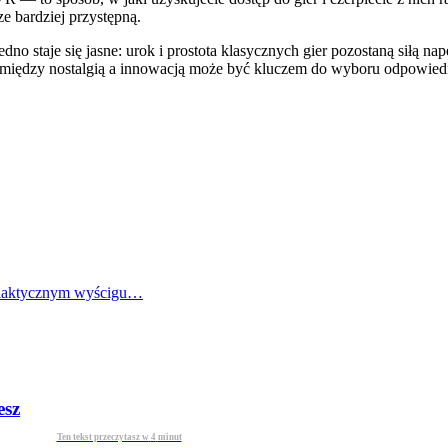
e bardziej przystępną.
jedno staje się jasne: urok i prostota klasycznych gier pozostaną siłą n
 między nostalgią a innowacją może być kluczem do wyboru odpowiedni
alaktycznym wyścigu…
esz
Ten tekst przeczytasz w
4
minut