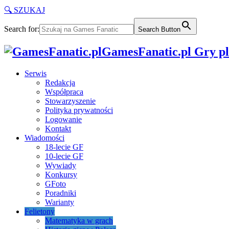
🔍 SZUKAJ
Search for:
Search Button
GamesFanatic.pl Gry pla
Serwis
Redakcja
Współpraca
Stowarzyszenie
Polityka prywatności
Logowanie
Kontakt
Wiadomości
18-lecie GF
10-lecie GF
Wywiady
Konkursy
GFoto
Poradniki
Warianty
Felietony
Matematyka w grach