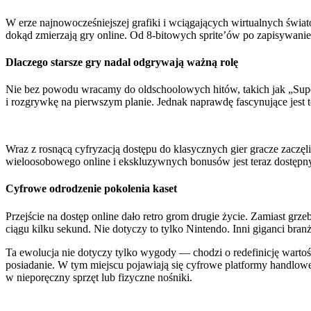
W erze najnowocześniejszej grafiki i wciągających wirtualnych świató
dokąd zmierzają gry online. Od 8-bitowych sprite’ów po zapisywanie
Dlaczego starsze gry nadal odgrywają ważną rolę
Nie bez powodu wracamy do oldschoolowych hitów, takich jak „Supe
i rozgrywkę na pierwszym planie. Jednak naprawdę fascynujące jest 
Wraz z rosnącą cyfryzacją dostępu do klasycznych gier gracze zaczę
wieloosobowego online i ekskluzywnych bonusów jest teraz dostępny w
Cyfrowe odrodzenie pokolenia kaset
Przejście na dostęp online dało retro grom drugie życie. Zamiast gr
ciągu kilku sekund. Nie dotyczy to tylko Nintendo. Inni giganci bran
Ta ewolucja nie dotyczy tylko wygody — chodzi o redefinicję wartośc
posiadanie. W tym miejscu pojawiają się cyfrowe platformy handlow
w nieporęczny sprzęt lub fizyczne nośniki.