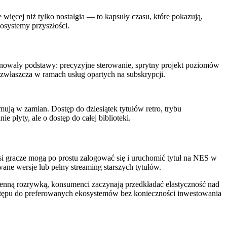
 więcej niż tylko nostalgia — to kapsuły czasu, które pokazują,
osystemy przyszłości.
nowały podstawy: precyzyjne sterowanie, sprytny projekt poziomów
 zwłaszcza w ramach usług opartych na subskrypcji.
ymują w zamian. Dostęp do dziesiątek tytułów retro, trybu
płyty, ale o dostęp do całej biblioteki.
ejsi gracze mogą po prostu zalogować się i uruchomić tytuł na NES w
wane wersje lub pełny streaming starszych tytułów.
dzienną rozrywką, konsumenci zaczynają przedkładać elastyczność nad
ostępu do preferowanych ekosystemów bez konieczności inwestowania