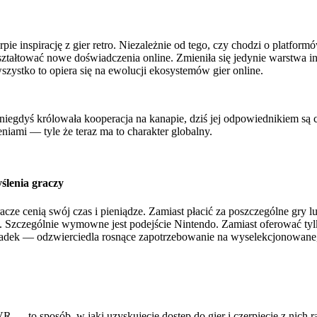
ie inspirację z gier retro. Niezależnie od tego, czy chodzi o platform
ształtować nowe doświadczenia online. Zmieniła się jedynie warstwa i
szystko to opiera się na ewolucji ekosystemów gier online.
e niegdyś królowała kooperacja na kanapie, dziś jej odpowiednikiem są
eniami — tyle że teraz ma to charakter globalny.
ślenia graczy
acze cenią swój czas i pieniądze. Zamiast płacić za poszczególne gry l
i. Szczególnie wymowne jest podejście Nintendo. Zamiast oferować tyl
zypadek — odzwierciedla rosnące zapotrzebowanie na wyselekcjonowane, 
e VR — to sposób, w jaki uzyskujecie dostęp do gier i czerpiecie z nic