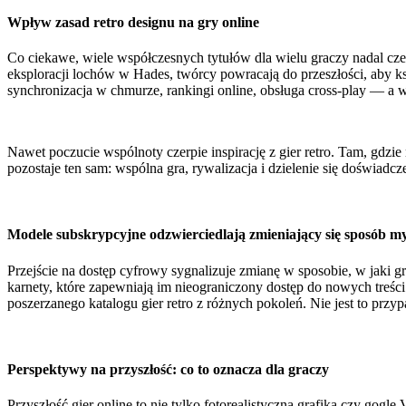
Wpływ zasad retro designu na gry online
Co ciekawe, wiele współczesnych tytułów dla wielu graczy nadal czerp
eksploracji lochów w Hades, twórcy powracają do przeszłości, aby k
synchronizacja w chmurze, rankingi online, obsługa cross-play — a w
Nawet poczucie wspólnoty czerpie inspirację z gier retro. Tam, gdzi
pozostaje ten sam: wspólna gra, rywalizacja i dzielenie się doświadcz
Modele subskrypcyjne odzwierciedlają zmieniający się sposób my
Przejście na dostęp cyfrowy sygnalizuje zmianę w sposobie, w jaki gr
karnety, które zapewniają im nieograniczony dostęp do nowych treśc
poszerzanego katalogu gier retro z różnych pokoleń. Nie jest to pr
Perspektywy na przyszłość: co to oznacza dla graczy
Przyszłość gier online to nie tylko fotorealistyczna grafika czy gogl