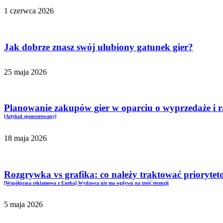
1 czerwca 2026
Jak dobrze znasz swój ulubiony gatunek gier?
25 maja 2026
Planowanie zakupów gier w oparciu o wyprzedaże i 
[Artykuł sponsorowany]
18 maja 2026
Rozgrywka vs grafika: co należy traktować prioryte
[Współpraca reklamowa z Eneba] Wydawca nie ma wpływu na treść recenzji
5 maja 2026