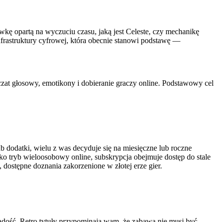
ówkę opartą na wyczuciu czasu, jaką jest Celeste, czy mechanikę
nfrastruktury cyfrowej, która obecnie stanowi podstawę —
 czat głosowy, emotikony i dobieranie graczy online. Podstawowy cel
ub dodatki, wielu z was decyduje się na miesięczne lub roczne
ko tryb wieloosobowy online, subskrypcja obejmuje dostęp do stale
dostępne doznania zakorzenione w złotej erze gier.
h radość. Retro tytuły przypominają wam, że zabawa nie musi być