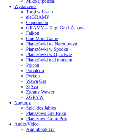
Mikołaj poleca!
Wydarzenia
Targi w Essen
aleGRAMY
Copernicon
GRAMY – Targi Gra i Zabawa
Falkon
One More Game
Planszówki na Narodowym
Planszówki w Spodku
Planszówki w Opactwie
Planszówki nad morzem
Polcon
Portalcon
Pyrkon
Wawa Gra
ZjAva
Zgrany Wawer
ZGRYW
Nagrody
Spiel des Jahres
Planszowa Gra Roku
Planszowe Gram Prix
Audio/Video
Audiobook GF