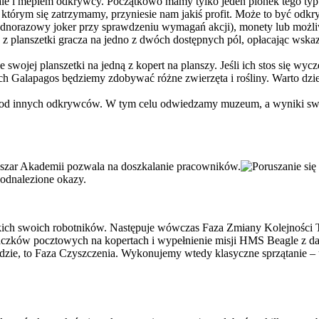
ale i meplem odkrywcy. Początkowo mamy tylko jeden pionek tego typu,
 którym się zatrzymamy, przyniesie nam jakiś profit. Może to być odkr
ednorazowy joker przy sprawdzeniu wymagań akcji), monety lub możli
 z planszetki gracza na jedno z dwóch dostępnych pól, opłacając ws
wojej planszetki na jedną z kopert na planszy. Jeśli ich stos się wyc
 Galapagos będziemy zdobywać różne zwierzęta i rośliny. Warto dzie
od innych odkrywców. W tym celu odwiedzamy muzeum, a wyniki swo
ch swoich robotników. Następuje wówczas Faza Zmiany Kolejności Tury
czków pocztowych na kopertach i wypełnienie misji HMS Beagle z dane
dzie, to Faza Czyszczenia. Wykonujemy wtedy klasyczne sprzątanie –