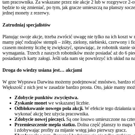
tam pracownika. Za wskazane przez nie akcje 2 lub w rozgrywce 2-os
będzie to się zmieniać, po tym, jak gracze umieszczą na planszy soc
jednej monety z rezerwy.
Zatrudniaj specjalistów
Planując swoje akcje, trzeba zwrócić uwagę nie tylko na ich koszt w
mamy pięć rodzajów stempli – żółty, zielony, niebieski, czerwony i f
czasem możemy liczbę tę zwiększyć, sprawiając, że robotnik stanie si
wymagania. Trzech z naszych robotników może posiadać aż do 6 pieczę
posiadanych karty załogi. Jeśli uda nam się powtórzyć ich układ na 
Droga do wiedzy usiana jest… akcjami
W grze Wyprawa Darwina możemy podejmować mnóstwo, bardzo różn
Większość z nich jest w zasadzie bardzo prosta. Oto, jakie mamy moż
Zdobycie punktów
zwycięstwa.
Zyskanie monet
we wskazanej liczbie.
Odblokowanie nowego pola akcji.
W efekcie tego działania 
wykonać akcję bez użycia pracownika.
Zdobycie nowej pieczęci.
Są one losowo umieszczone na czte
Przemieszczenie mepla statku.
Dolna część planszy to mapa W
i zdobywając profity za mijanie wstęg jako pierwszy gracz.