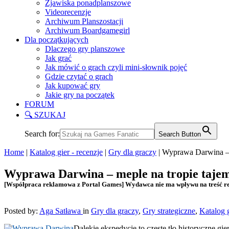
Zjawiska ponadplanszowe
Videorecenzje
Archiwum Planszostacji
Archiwum Boardgamegirl
Dla początkujących
Dlaczego gry planszowe
Jak grać
Jak mówić o grach czyli mini-słownik pojęć
Gdzie czytać o grach
Jak kupować gry
Jakie gry na początek
FORUM
🔍 SZUKAJ
Search for:
Search Button
Home
|
Katalog gier - recenzje
|
Gry dla graczy
|
Wyprawa Darwina – m
Wyprawa Darwina – meple na tropie taje
[Współpraca reklamowa z Portal Games] Wydawca nie ma wpływu na treść re
Posted by:
Aga Satława
in
Gry dla graczy
,
Gry strategiczne
,
Katalog g
Dalekie ekspedycje to częste tło historyczne gi