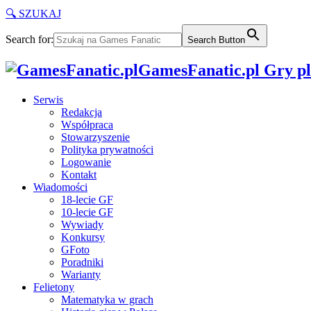
🔍 SZUKAJ
Search for:
Search Button
GamesFanatic.pl Gry pla
Serwis
Redakcja
Współpraca
Stowarzyszenie
Polityka prywatności
Logowanie
Kontakt
Wiadomości
18-lecie GF
10-lecie GF
Wywiady
Konkursy
GFoto
Poradniki
Warianty
Felietony
Matematyka w grach