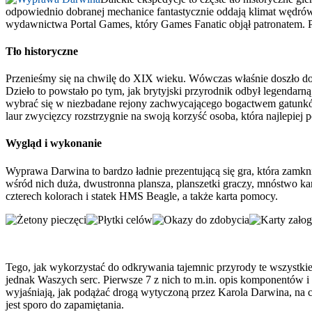
odpowiednio dobranej mechanice fantastycznie oddają klimat wędró
wydawnictwa Portal Games, który Games Fanatic objął patronatem. P
Tło historyczne
Przenieśmy się na chwilę do XIX wieku. Wówczas właśnie doszło do 
Dzieło to powstało po tym, jak brytyjski przyrodnik odbył legendarn
wybrać się w niezbadane rejony zachwycającego bogactwem gatunków 
laur zwycięzcy rozstrzygnie na swoją korzyść osoba, która najlepiej
Wygląd i wykonanie
Wyprawa Darwina to bardzo ładnie prezentującą się gra, która zamkn
wśród nich duża, dwustronna plansza, planszetki graczy, mnóstwo k
czterech kolorach i statek HMS Beagle, a także karta pomocy.
Tego, jak wykorzystać do odkrywania tajemnic przyrody te wszystkie, 
jednak Waszych serc. Pierwsze 7 z nich to m.in. opis komponentów i 
wyjaśniają, jak podążać drogą wytyczoną przez Karola Darwina, na co
jest sporo do zapamiętania.