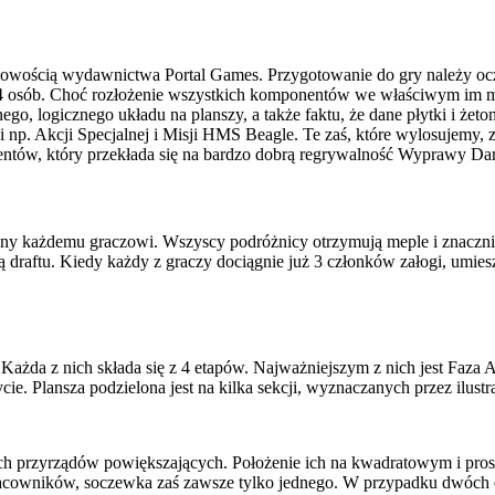
 z nowością wydawnictwa Portal Games. Przygotowanie do gry należy o
dla 4 osób. Choć rozłożenie wszystkich komponentów we właściwym im m
lnego, logicznego układu na planszy, a także faktu, że dane płytki i że
i np. Akcji Specjalnej i Misji HMS Beagle. Te zaś, które wylosujemy,
entów, który przekłada się na bardzo dobrą regrywalność Wyprawy Da
sany każdemu graczowi. Wszyscy podróżnicy otrzymują meple i znaczn
dą draftu. Kiedy każdy z graczy dociągnie już 3 członków załogi, umies
Każda z nich składa się z 4 etapów. Najważniejszym z nich jest Faza 
e. Plansza podzielona jest na kilka sekcji, wyznaczanych przez ilustr
ch przyrządów powiększających. Położenie ich na kwadratowym i prost
 pracowników, soczewka zaś zawsze tylko jednego. W przypadku dwóch 