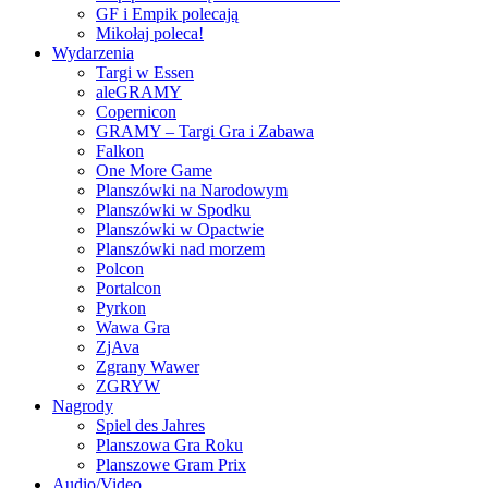
GF i Empik polecają
Mikołaj poleca!
Wydarzenia
Targi w Essen
aleGRAMY
Copernicon
GRAMY – Targi Gra i Zabawa
Falkon
One More Game
Planszówki na Narodowym
Planszówki w Spodku
Planszówki w Opactwie
Planszówki nad morzem
Polcon
Portalcon
Pyrkon
Wawa Gra
ZjAva
Zgrany Wawer
ZGRYW
Nagrody
Spiel des Jahres
Planszowa Gra Roku
Planszowe Gram Prix
Audio/Video