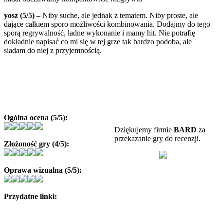
yosz (5/5) –
Niby suche, ale jednak z tematem. Niby proste, ale
dające całkiem sporo możliwości kombinowania. Dodajmy do tego
sporą regrywalność, ładne wykonanie i mamy hit. Nie potrafię
dokładnie napisać co mi się w tej grze tak bardzo podoba, ale
siadam do niej z przyjemnością.
Ogólna ocena (5/5):
Dziękujemy firmie
BARD
za
przekazanie gry do recenzji.
Złożoność gry (4/5):
Oprawa wizualna (5/5):
Przydatne linki: