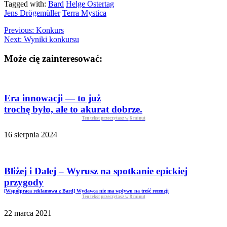
Tagged with:
Bard
Helge Ostertag
Jens Drögemüller
Terra Mystica
Previous:
Konkurs
Next:
Wyniki konkursu
Może cię zainteresować:
Era innowacji — to już
trochę było, ale to akurat dobrze.
Ten tekst przeczytasz w
6
minut
16 sierpnia 2024
Bliżej i Dalej – Wyrusz na spotkanie epickiej
przygody
[Współpraca reklamowa z Bard] Wydawca nie ma wpływu na treść recenzji
Ten tekst przeczytasz w
8
minut
22 marca 2021