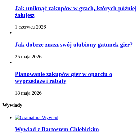
Jak uniknąć zakupów w grach, których później
żałujesz
1 czerwca 2026
Jak dobrze znasz swój ulubiony gatunek gier?
25 maja 2026
Planowanie zakupów gier w oparciu o
wyprzedaże i rabaty
18 maja 2026
Wywiady
Wywiad z Bartoszem Chlebickim