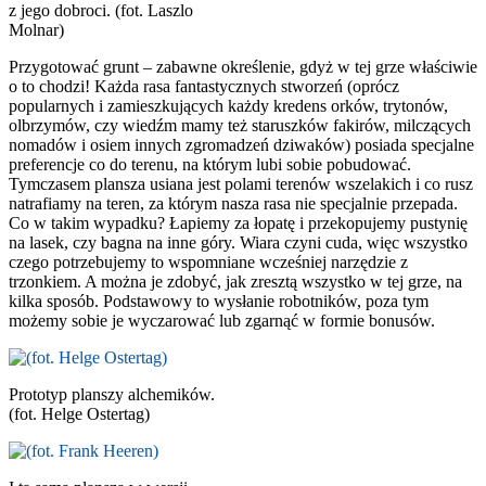
z jego dobroci. (fot. Laszlo
Molnar)
Przygotować grunt – zabawne określenie, gdyż w tej grze właściwie
o to chodzi! Każda rasa fantastycznych stworzeń (oprócz
popularnych i zamieszkujących każdy kredens orków, trytonów,
olbrzymów, czy wiedźm mamy też staruszków fakirów, milczących
nomadów i osiem innych zgromadzeń dziwaków) posiada specjalne
preferencje co do terenu, na którym lubi sobie pobudować.
Tymczasem plansza usiana jest polami terenów wszelakich i co rusz
natrafiamy na teren, za którym nasza rasa nie specjalnie przepada.
Co w takim wypadku? Łapiemy za łopatę i przekopujemy pustynię
na lasek, czy bagna na inne góry. Wiara czyni cuda, więc wszystko
czego potrzebujemy to wspomniane wcześniej narzędzie z
trzonkiem. A można je zdobyć, jak zresztą wszystko w tej grze, na
kilka sposób. Podstawowy to wysłanie robotników, poza tym
możemy sobie je wyczarować lub zgarnąć w formie bonusów.
Prototyp planszy alchemików.
(fot. Helge Ostertag)