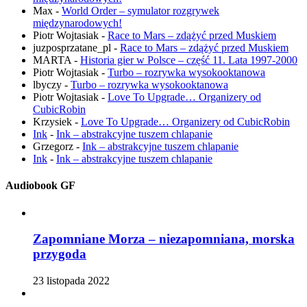
Max
-
World Order – symulator rozgrywek
międzynarodowych!
Piotr Wojtasiak
-
Race to Mars – zdążyć przed Muskiem
juzposprzatane_pl
-
Race to Mars – zdążyć przed Muskiem
MARTA
-
Historia gier w Polsce – część 11. Lata 1997-2000
Piotr Wojtasiak
-
Turbo – rozrywka wysokooktanowa
lbyczy
-
Turbo – rozrywka wysokooktanowa
Piotr Wojtasiak
-
Love To Upgrade… Organizery od
CubicRobin
Krzysiek
-
Love To Upgrade… Organizery od CubicRobin
Ink
-
Ink – abstrakcyjne tuszem chlapanie
Grzegorz
-
Ink – abstrakcyjne tuszem chlapanie
Ink
-
Ink – abstrakcyjne tuszem chlapanie
Audiobook GF
Zapomniane Morza – niezapomniana, morska
przygoda
23 listopada 2022