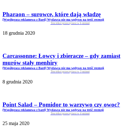
Pharaon – surowce, które dają władzę
[Współpraca reklamowa z Bard] Wydawca nie ma wpływu na treść recenzji
Ten tekst przeczytasz w
6
minut
18 grudnia 2020
Carcassonne: Łowcy i zbieracze – gdy zamiast
murów stały menhiry
[Współpraca reklamowa z Bard] Wydawca nie ma wpływu na treść recenzji
Ten tekst przeczytasz w
3
minut
8 grudnia 2020
Point Salad – Pomidor to warzywo czy owoc?
[Współpraca reklamowa z bard] Wydawca nie ma wpływu na treść recenzji
Ten tekst przeczytasz w
4
minut
25 maja 2020