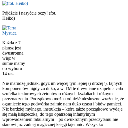
Pójdźcie i nasyćcie oczy! (fot.
Heiko)
Każda z 7
plansz jest
dwustronna,
więc w
sumie mamy
do wyboru
14 ras.
Nie marudzę jednak, gdyż im więcej tym lepiej (i drożej?), fajnych
komponentów nigdy za dużo, a w TM te drewniane uzupełnia cała
szufelka tekturowych żetonów o różnych kształtach i różnym
przeznaczeniu. Początkowo można odnieść niesłuszne wrażenie, że
ogarnięcie tego podwórka zajmie nam dużo czasu i bitów pamięci.
Nic bardziej mylnego, instrukcja – która także początkowo wydaje
się małą książeczką, do tego opatrzoną infantylnym
wprowadzeniem fabularnym – po dwukrotnym przeczytaniu nie
stanowi już żadnej magicznej księgi tajemnic. Wszystko