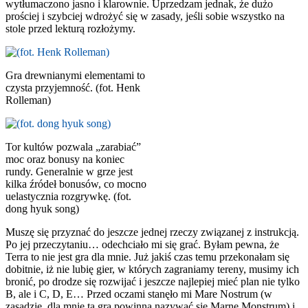
wytłumaczono jasno i klarownie. Uprzedzam jednak, że dużo
prościej i szybciej wdrożyć się w zasady, jeśli sobie wszystko na
stole przed lekturą rozłożymy.
Gra drewnianymi elementami to
czysta przyjemność. (fot. Henk
Rolleman)
Tor kultów pozwala „zarabiać”
moc oraz bonusy na koniec
rundy. Generalnie w grze jest
kilka źródeł bonusów, co mocno
uelastycznia rozgrywkę. (fot.
dong hyuk song)
Muszę się przyznać do jeszcze jednej rzeczy związanej z instrukcją.
Po jej przeczytaniu… odechciało mi się grać. Byłam pewna, że
Terra to nie jest gra dla mnie. Już jakiś czas temu przekonałam się
dobitnie, iż nie lubię gier, w których zagraniamy tereny, musimy ich
bronić, po drodze się rozwijać i jeszcze najlepiej mieć plan nie tylko
B, ale i C, D, E… Przed oczami stanęło mi Mare Nostrum (w
zasadzie, dla mnie ta gra powinna nazywać się Marne Monstrum) i