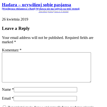
Hadara – ucywilizuj sobie pasjansa
[Współpraca reklamowa z Bard] Wydawca nie ma wpływu na treść recenzji
Ten tekst przeczytasz w
6
minut
26 kwietnia 2019
Leave a Reply
Your email address will not be published. Required fields are
marked
*
Komentarz
*
Name
*
Email
*