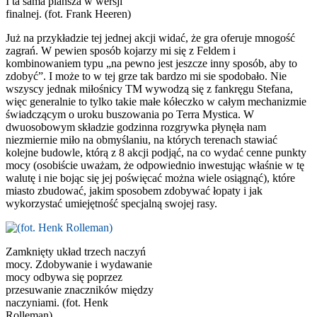
I ta sama plansza w wersji
finalnej. (fot. Frank Heeren)
Już na przykładzie tej jednej akcji widać, że gra oferuje mnogość
zagrań. W pewien sposób kojarzy mi się z Feldem i
kombinowaniem typu „na pewno jest jeszcze inny sposób, aby to
zdobyć”. I może to w tej grze tak bardzo mi sie spodobało. Nie
wszyscy jednak miłośnicy TM wywodzą się z fankręgu Stefana,
więc generalnie to tylko takie małe kółeczko w całym mechanizmie
świadczącym o uroku buszowania po Terra Mystica. W
dwuosobowym składzie godzinna rozgrywka płynęła nam
niezmiernie miło na obmyślaniu, na których terenach stawiać
kolejne budowle, którą z 8 akcji podjąć, na co wydać cenne punkty
mocy (osobiście uważam, że odpowiednio inwestując właśnie w tę
walutę i nie bojąc się jej poświęcać można wiele osiągnąć), które
miasto zbudować, jakim sposobem zdobywać łopaty i jak
wykorzystać umiejętność specjalną swojej rasy.
Zamknięty układ trzech naczyń
mocy. Zdobywanie i wydawanie
mocy odbywa się poprzez
przesuwanie znaczników między
naczyniami. (fot. Henk
Rolleman)