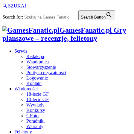
🔍 SZUKAJ
Search for:
Search Button
GamesFanatic.pl Gry
planszowe – recenzje, felietony
Serwis
Redakcja
Współpraca
Stowarzyszenie
Polityka prywatności
Logowanie
Kontakt
Wiadomości
18-lecie GF
10-lecie GF
Wywiady
Konkursy
GFoto
Poradniki
Warianty
Felietony