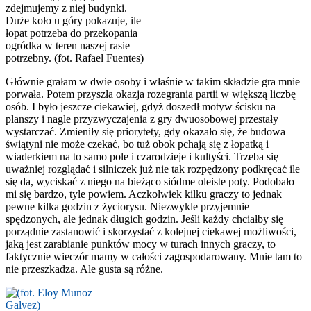
zdejmujemy z niej budynki.
Duże koło u góry pokazuje, ile
łopat potrzeba do przekopania
ogródka w teren naszej rasie
potrzebny. (fot. Rafael Fuentes)
Głównie grałam w dwie osoby i właśnie w takim składzie gra mnie
porwała. Potem przyszła okazja rozegrania partii w większą liczbę
osób. I było jeszcze ciekawiej, gdyż doszedł motyw ścisku na
planszy i nagle przyzwyczajenia z gry dwuosobowej przestały
wystarczać. Zmieniły się priorytety, gdy okazało się, że budowa
świątyni nie może czekać, bo tuż obok pchają się z łopatką i
wiaderkiem na to samo pole i czarodzieje i kultyści. Trzeba się
uważniej rozglądać i silniczek już nie tak rozpędzony podkręcać ile
się da, wyciskać z niego na bieżąco siódme oleiste poty. Podobało
mi się bardzo, tyle powiem. Aczkolwiek kilku graczy to jednak
pewne kilka godzin z życiorysu. Niezwykle przyjemnie
spędzonych, ale jednak długich godzin. Jeśli każdy chciałby się
porządnie zastanowić i skorzystać z kolejnej ciekawej możliwości,
jaką jest zarabianie punktów mocy w turach innych graczy, to
faktycznie wieczór mamy w całości zagospodarowany. Mnie tam to
nie przeszkadza. Ale gusta są różne.