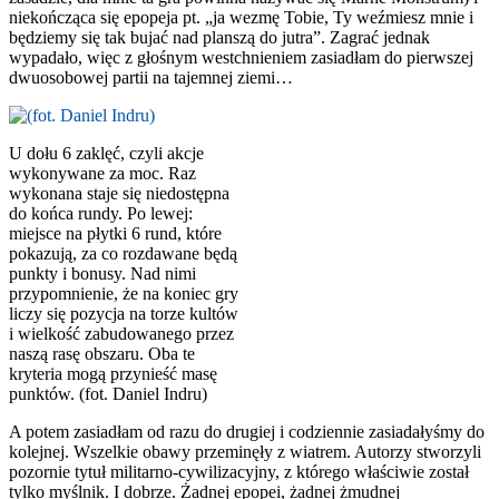
niekończąca się epopeja pt. „ja wezmę Tobie, Ty weźmiesz mnie i
będziemy się tak bujać nad planszą do jutra”. Zagrać jednak
wypadało, więc z głośnym westchnieniem zasiadłam do pierwszej
dwuosobowej partii na tajemnej ziemi…
U dołu 6 zaklęć, czyli akcje
wykonywane za moc. Raz
wykonana staje się niedostępna
do końca rundy. Po lewej:
miejsce na płytki 6 rund, które
pokazują, za co rozdawane będą
punkty i bonusy. Nad nimi
przypomnienie, że na koniec gry
liczy się pozycja na torze kultów
i wielkość zabudowanego przez
naszą rasę obszaru. Oba te
kryteria mogą przynieść masę
punktów. (fot. Daniel Indru)
A potem zasiadłam od razu do drugiej i codziennie zasiadałyśmy do
kolejnej. Wszelkie obawy przeminęły z wiatrem. Autorzy stworzyli
pozornie tytuł militarno-cywilizacyjny, z którego właściwie został
tylko myślnik. I dobrze. Żadnej epopei, żadnej żmudnej