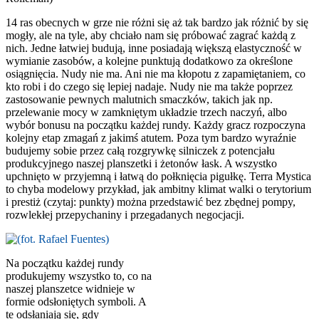
14 ras obecnych w grze nie różni się aż tak bardzo jak różnić by się
mogły, ale na tyle, aby chciało nam się próbować zagrać każdą z
nich. Jedne łatwiej budują, inne posiadają większą elastyczność w
wymianie zasobów, a kolejne punktują dodatkowo za określone
osiągnięcia. Nudy nie ma. Ani nie ma kłopotu z zapamiętaniem, co
kto robi i do czego się lepiej nadaje. Nudy nie ma także poprzez
zastosowanie pewnych malutnich smaczków, takich jak np.
przelewanie mocy w zamkniętym układzie trzech naczyń, albo
wybór bonusu na początku każdej rundy. Każdy gracz rozpoczyna
kolejny etap zmagań z jakimś atutem. Poza tym bardzo wyraźnie
budujemy sobie przez całą rozgrywkę silniczek z potencjału
produkcyjnego naszej planszetki i żetonów łask. A wszystko
upchnięto w przyjemną i łatwą do połknięcia pigułkę. Terra Mystica
to chyba modelowy przykład, jak ambitny klimat walki o terytorium
i prestiż (czytaj: punkty) można przedstawić bez zbędnej pompy,
rozwlekłej przepychaniny i przegadanych negocjacji.
Na początku każdej rundy
produkujemy wszystko to, co na
naszej planszetce widnieje w
formie odsłoniętych symboli. A
te odsłaniają się, gdy