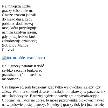
Na mniejszą liczbe
graczy ścisku nie ma.
Gracze czasem jednak
do niego dążą, żeby
pobierać dodatkową
moc, która przysługuje
nam za każdym razem,
gdy po sąsiedzku ktoś
zabudowuje działeczkę.
(fot. Eloy Munoz
Galvez)
Na 5 graczy natomiast dość
szybko zaczyna brakować
przestrzeni. (fot. maeddes
maeddison)
Czy kupować, jeśli będziemy grać tylko we dwójkę? Zależy, czy
zależy Wam na solidnej dawce interakcji, bo takowej w parze aż tak
nie uświadczycie. Bardziej będzie to wtedy gra optymalizacyjna.
Chociaż, jeśli ktoś się uprze, to może przeciwnika blokować nawet
na w połowie pustej planszy. Na więcej graczy tłok jest już bardziej