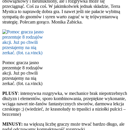
obowiązkowy i nieunukniony, ale i rozgrywka może się
przeciągnąć. Coś za coś. W jakimkolwiek jednak składzie, Terra
Mystica to naprawdę dobra gra. I nawet jeśli nie pałacie wybitną
sympatią do gnomów i syren warto zagrać w tę trójwymiarową
strategię. Polecam gorąco. Monika Żabicka.
Pomoc gracza jasno
prezentuje 8 rodzajów
akcji. Już po chwili
przestajemy na nią
zerkać. (fot. r.a.vinck)
PLUSY
: intensywna rozgrywka, w mechanice brak niepotrzebnych
dłużyzn i elementów, sporo kombinowania, przepiękne wykonanie,
wciąga nawet nie-fanów fantastycznych stworów, darmowa lekcja
czeskiego ;) (wiedzieć, że krasnoludy to trpaslici a niziołki pulcici –
bezcenne)
MINUSY:
na większą liczbę graczy może trwać bardzo długo, ale
nadal odczuwamy kompaktowość rozgrywki