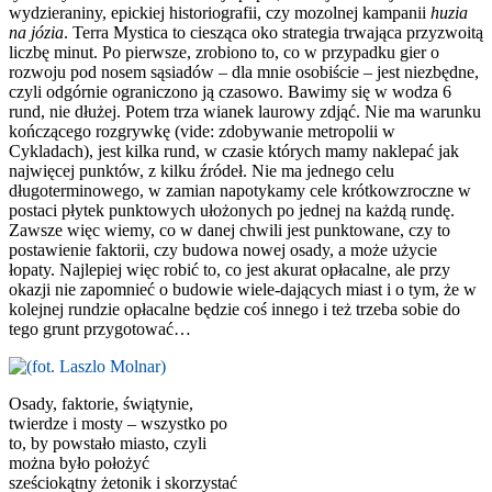
wydzieraniny, epickiej historiografii, czy mozolnej kampanii
huzia
na józia
. Terra Mystica to ciesząca oko strategia trwająca przyzwoitą
liczbę minut. Po pierwsze, zrobiono to, co w przypadku gier o
rozwoju pod nosem sąsiadów – dla mnie osobiście – jest niezbędne,
czyli odgórnie ograniczono ją czasowo. Bawimy się w wodza 6
rund, nie dłużej. Potem trza wianek laurowy zdjąć. Nie ma warunku
kończącego rozgrywkę (vide: zdobywanie metropolii w
Cykladach), jest kilka rund, w czasie których mamy naklepać jak
najwięcej punktów, z kilku źródeł. Nie ma jednego celu
długoterminowego, w zamian napotykamy cele krótkowzroczne w
postaci płytek punktowych ułożonych po jednej na każdą rundę.
Zawsze więc wiemy, co w danej chwili jest punktowane, czy to
postawienie faktorii, czy budowa nowej osady, a może użycie
łopaty. Najlepiej więc robić to, co jest akurat opłacalne, ale przy
okazji nie zapomnieć o budowie wiele-dających miast i o tym, że w
kolejnej rundzie opłacalne będzie coś innego i też trzeba sobie do
tego grunt przygotować…
Osady, faktorie, świątynie,
twierdze i mosty – wszystko po
to, by powstało miasto, czyli
można było położyć
sześciokątny żetonik i skorzystać