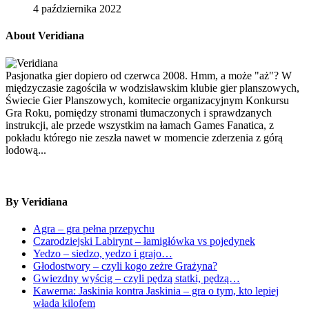
4 października 2022
About Veridiana
Pasjonatka gier dopiero od czerwca 2008. Hmm, a może "aż"? W
międzyczasie zagościła w wodzisławskim klubie gier planszowych,
Świecie Gier Planszowych, komitecie organizacyjnym Konkursu
Gra Roku, pomiędzy stronami tłumaczonych i sprawdzanych
instrukcji, ale przede wszystkim na łamach Games Fanatica, z
pokładu którego nie zeszła nawet w momencie zderzenia z górą
lodową...
By Veridiana
Agra – gra pełna przepychu
Czarodziejski Labirynt – łamigłówka vs pojedynek
Yedzo – siedzo, yedzo i grajo…
Głodostwory – czyli kogo zeżre Grażyna?
Gwiezdny wyścig – czyli pędzą statki, pędzą…
Kawerna: Jaskinia kontra Jaskinia – gra o tym, kto lepiej
włada kilofem