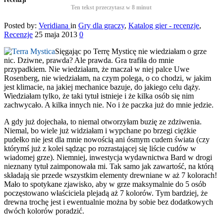
Ten tekst przeczytasz w
8
minut
Posted by:
Veridiana
in
Gry dla graczy
,
Katalog gier - recenzje
,
Recenzje
25 maja 2013
0
Sięgając po Terrę Mysticę nie wiedziałam o grze
nic. Dziwne, prawda? Ale prawda. Gra trafiła do mnie
przypadkiem. Nie wiedziałam, że maczał w niej palce Uwe
Rosenberg, nie wiedziałam, na czym polega, o co chodzi, w jakim
jest klimacie, na jakiej mechanice bazuje, do jakiego celu dąży.
Wiedziałam tylko, że taki tytuł istnieje i że kilka osób się nim
zachwycało. A kilka innych nie. No i że paczka już do mnie jedzie.
A gdy już dojechała, to niemal otworzyłam buzię ze zdziwenia.
Niemal, bo wiele już widziałam i wypchane po brzegi ciężkie
pudełko nie jest dla mnie nowością ani ósmym cudem świata (czy
którymś już z kolei sądząc po rozrastającej się liście cudów w
wiadomej grze). Niemniej, inwestycja wydawnictwa Bard w drogi
nieznany tytuł zaimponowała mi. Tak samo jak zawartość, na którą
składają sie przede wszystkim elementy drewniane w aż 7 kolorach!
Mało to spotykane zjawisko, aby w grze maksymalnie do 5 osób
poczęstowano właściciela plejadą aż 7 kolorów. Tym bardziej, że
drewna trochę jest i ewentualnie można by sobie bez dodatkowych
dwóch kolorów poradzić.