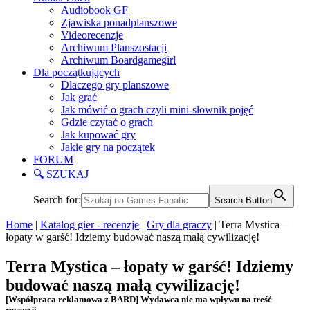
Audiobook GF
Zjawiska ponadplanszowe
Videorecenzje
Archiwum Planszostacji
Archiwum Boardgamegirl
Dla początkujących
Dlaczego gry planszowe
Jak grać
Jak mówić o grach czyli mini-słownik pojęć
Gdzie czytać o grach
Jak kupować gry
Jakie gry na początek
FORUM
🔍 SZUKAJ
Search for:
Search Button
Home
|
Katalog gier - recenzje
|
Gry dla graczy
|
Terra Mystica –
łopaty w garść! Idziemy budować naszą małą cywilizację!
Terra Mystica – łopaty w garść! Idziemy
budować naszą małą cywilizację!
[Współpraca reklamowa z BARD] Wydawca nie ma wpływu na treść
recenzji