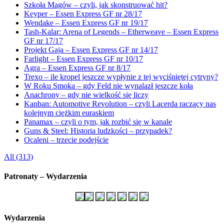
Szkoła Magów – czyli, jak skonstruować hit?
Keyper – Essen Express GF nr 28/17
Wendake – Essen Express GF nr 19/17
Tash-Kalar: Arena of Legends – Etherweave – Essen Express
GF nr 17/17
Projekt Gaja – Essen Express GF nr 14/17
Farlight – Essen Express GF nr 10/17
Agra – Essen Express GF nr 8/17
Trexo – ile kropel jeszcze wypłynie z tej wyciśniętej cytryny?
W Roku Smoka – gdy Feld nie wynalazł jeszcze koła
Anachrony – gdy nie wielkość się liczy
Kanban: Automotive Revolution – czyli Lacerda raczący nas
kolejnym ciężkim euraskiem
Panamax – czyli o tym, jak rozbić się w kanale
Guns & Steel: Historia ludzkości – przypadek?
Ocaleni – trzecie podejście
All (313)
Patronaty – Wydarzenia
Wydarzenia