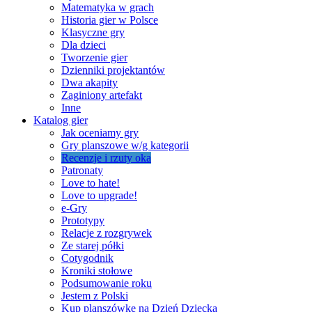
Matematyka w grach
Historia gier w Polsce
Klasyczne gry
Dla dzieci
Tworzenie gier
Dzienniki projektantów
Dwa akapity
Zaginiony artefakt
Inne
Katalog gier
Jak oceniamy gry
Gry planszowe w/g kategorii
Recenzje i rzuty oka
Patronaty
Love to hate!
Love to upgrade!
e-Gry
Prototypy
Relacje z rozgrywek
Ze starej półki
Cotygodnik
Kroniki stołowe
Podsumowanie roku
Jestem z Polski
Kup planszówkę na Dzień Dziecka