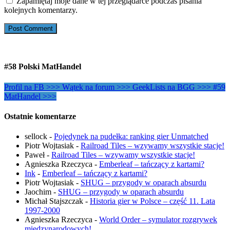
Zapamiętaj moje dane w tej przeglądarce podczas pisania
kolejnych komentarzy.
#58 Polski MatHandel
Profil na FB >>>
Wątek na forum >>>
GeekLists na BGG >>>
#59
MatHandel >>>
Ostatnie komentarze
sellock
-
Pojedynek na pudełka: ranking gier Unmatched
Piotr Wojtasiak
-
Railroad Tiles – wzywamy wszystkie stacje!
Paweł
-
Railroad Tiles – wzywamy wszystkie stacje!
Agnieszka Rzeczyca
-
Emberleaf – tańczący z kartami?
Ink
-
Emberleaf – tańczący z kartami?
Piotr Wojtasiak
-
SHUG – przygody w oparach absurdu
Jaochim
-
SHUG – przygody w oparach absurdu
Michał Stajszczak
-
Historia gier w Polsce – część 11. Lata
1997-2000
Agnieszka Rzeczyca
-
World Order – symulator rozgrywek
międzynarodowych!