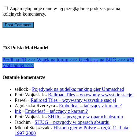
Zapamiętaj moje dane w tej przeglądarce podczas pisania
kolejnych komentarzy.
#58 Polski MatHandel
Profil na FB >>>
Wątek na forum >>>
GeekLists na BGG >>>
#59
MatHandel >>>
Ostatnie komentarze
sellock
-
Pojedynek na pudełka: ranking gier Unmatched
Piotr Wojtasiak
-
Railroad Tiles – wzywamy wszystkie stacje!
Paweł
-
Railroad Tiles – wzywamy wszystkie stacje!
Agnieszka Rzeczyca
-
Emberleaf – tańczący z kartami?
Ink
-
Emberleaf – tańczący z kartami?
Piotr Wojtasiak
-
SHUG – przygody w oparach absurdu
Jaochim
-
SHUG – przygody w oparach absurdu
Michał Stajszczak
-
Historia gier w Polsce – część 11. Lata
1997-2000