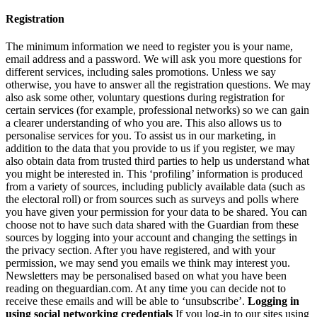
Registration
The minimum information we need to register you is your name,
email address and a password. We will ask you more questions for
different services, including sales promotions. Unless we say
otherwise, you have to answer all the registration questions. We may
also ask some other, voluntary questions during registration for
certain services (for example, professional networks) so we can gain
a clearer understanding of who you are. This also allows us to
personalise services for you. To assist us in our marketing, in
addition to the data that you provide to us if you register, we may
also obtain data from trusted third parties to help us understand what
you might be interested in. This ‘profiling’ information is produced
from a variety of sources, including publicly available data (such as
the electoral roll) or from sources such as surveys and polls where
you have given your permission for your data to be shared. You can
choose not to have such data shared with the Guardian from these
sources by logging into your account and changing the settings in
the privacy section. After you have registered, and with your
permission, we may send you emails we think may interest you.
Newsletters may be personalised based on what you have been
reading on theguardian.com. At any time you can decide not to
receive these emails and will be able to ‘unsubscribe’.
Logging in
using social networking credentials
If you log-in to our sites using