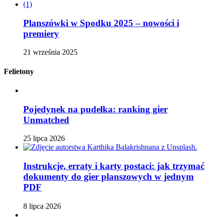
Planszówki w Spodku 2025 – nowości i
premiery
21 września 2025
Felietony
Pojedynek na pudełka: ranking gier
Unmatched
25 lipca 2026
Instrukcje, erraty i karty postaci: jak trzymać
dokumenty do gier planszowych w jednym
PDF
8 lipca 2026