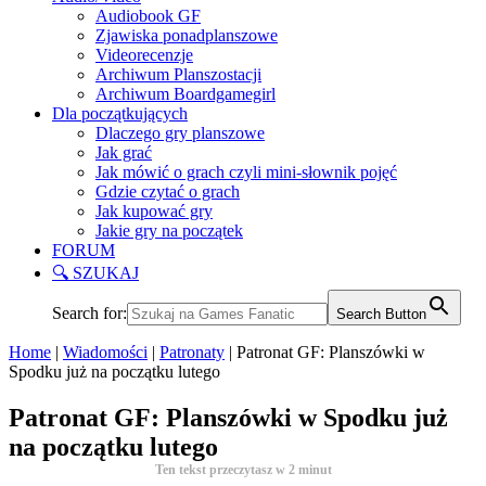
Audiobook GF
Zjawiska ponadplanszowe
Videorecenzje
Archiwum Planszostacji
Archiwum Boardgamegirl
Dla początkujących
Dlaczego gry planszowe
Jak grać
Jak mówić o grach czyli mini-słownik pojęć
Gdzie czytać o grach
Jak kupować gry
Jakie gry na początek
FORUM
🔍 SZUKAJ
Search for:
Search Button
Home
|
Wiadomości
|
Patronaty
|
Patronat GF: Planszówki w
Spodku już na początku lutego
Patronat GF: Planszówki w Spodku już
na początku lutego
Ten tekst przeczytasz w
2
minut