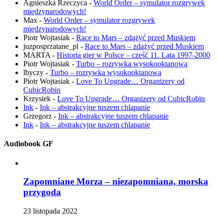
Agnieszka Rzeczyca
-
World Order – symulator rozgrywek
międzynarodowych!
Max
-
World Order – symulator rozgrywek
międzynarodowych!
Piotr Wojtasiak
-
Race to Mars – zdążyć przed Muskiem
juzposprzatane_pl
-
Race to Mars – zdążyć przed Muskiem
MARTA
-
Historia gier w Polsce – część 11. Lata 1997-2000
Piotr Wojtasiak
-
Turbo – rozrywka wysokooktanowa
lbyczy
-
Turbo – rozrywka wysokooktanowa
Piotr Wojtasiak
-
Love To Upgrade… Organizery od
CubicRobin
Krzysiek
-
Love To Upgrade… Organizery od CubicRobin
Ink
-
Ink – abstrakcyjne tuszem chlapanie
Grzegorz
-
Ink – abstrakcyjne tuszem chlapanie
Ink
-
Ink – abstrakcyjne tuszem chlapanie
Audiobook GF
Zapomniane Morza – niezapomniana, morska
przygoda
23 listopada 2022