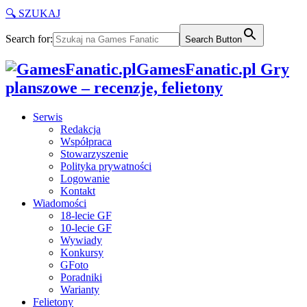
🔍 SZUKAJ
Search for:
Search Button
GamesFanatic.pl Gry
planszowe – recenzje, felietony
Serwis
Redakcja
Współpraca
Stowarzyszenie
Polityka prywatności
Logowanie
Kontakt
Wiadomości
18-lecie GF
10-lecie GF
Wywiady
Konkursy
GFoto
Poradniki
Warianty
Felietony