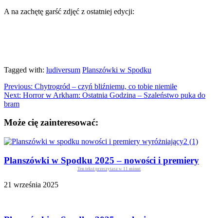
A na zachętę garść zdjęć z ostatniej edycji:
Tagged with:
ludiversum
Planszówki w Spodku
Previous:
Chytrogród – czyń bliźniemu, co tobie niemiłe
Next:
Horror w Arkham: Ostatnia Godzina – Szaleństwo puka do
bram
Może cię zainteresować:
Planszówki w Spodku 2025 – nowości i premiery
Ten tekst przeczytasz w
11
minut
21 września 2025