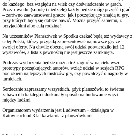
do każdego, bez względu na wiek czy doświadczenie w grach.
Przez dwa dni (sobotę i niedzielę) każdy będzie mógł przyjść i grać
– zarówno zaawansowani gracze, jak i początkujący znajdą tu gry,
przy których będą się dobrze bawić. Można przyjść samemu, z
przyjaciółmi albo całą rodziną!
Na uczestników Planszówek w Spodku czekać będą też wydawcy z
całej Polski, którzy przyjadą zaprezentować najnowsze gry ze
swojej oferty. Na chwilę obecną swój udział potwierdziło już 12
wystawców, a lista z pewnością nie jest jeszcze zamknięta.
Podczas wydarzenia będzie można też zagrać w najciekawsze
prototypy początkujących autorów, wziąć udział w sesjach RPG
pod okiem najlepszych mistrzów gry, czy powalczyć o nagrody w
turniejach.
Serdecznie zapraszamy wszystkich, gdyż planszówki to świetna
zabawa dla każdego i doskonały sposób na budowanie więzi
między ludźmi.
Organizatorem wydarzenia jest Ludiversum – działająca w
Katowicach od 3 lat kawiarnia z planszówkami.