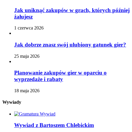
Jak uniknąć zakupów w grach, których później
żałujesz
1 czerwca 2026
Jak dobrze znasz swój ulubiony gatunek gier?
25 maja 2026
Planowanie zakupów gier w oparciu o
wyprzedaże i rabaty
18 maja 2026
Wywiady
Wywiad z Bartoszem Chlebickim