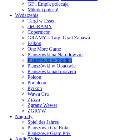
GF i Empik polecają
Mikołaj poleca!
Wydarzenia
Targi w Essen
aleGRAMY
Copernicon
GRAMY – Targi Gra i Zabawa
Falkon
One More Game
Planszówki na Narodowym
Planszówki w Spodku
Planszówki w Opactwie
Planszówki nad morzem
Polcon
Portalcon
Pyrkon
Wawa Gra
ZjAva
Zgrany Wawer
ZGRYW
Nagrody
Spiel des Jahres
Planszowa Gra Roku
Planszowe Gram Prix
Audio/Video