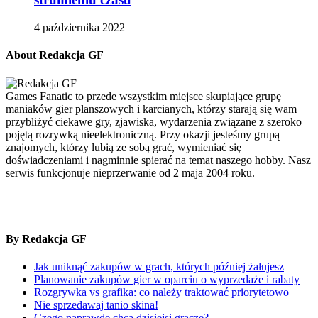
4 października 2022
About Redakcja GF
Games Fanatic to przede wszystkim miejsce skupiające grupę
maniaków gier planszowych i karcianych, którzy starają się wam
przybliżyć ciekawe gry, zjawiska, wydarzenia związane z szeroko
pojętą rozrywką nieelektroniczną. Przy okazji jesteśmy grupą
znajomych, którzy lubią ze sobą grać, wymieniać się
doświadczeniami i nagminnie spierać na temat naszego hobby. Nasz
serwis funkcjonuje nieprzerwanie od 2 maja 2004 roku.
By Redakcja GF
Jak uniknąć zakupów w grach, których później żałujesz
Planowanie zakupów gier w oparciu o wyprzedaże i rabaty
Rozgrywka vs grafika: co należy traktować priorytetowo
Nie sprzedawaj tanio skina!
Czego naprawdę chcą dzisiejsi gracze?