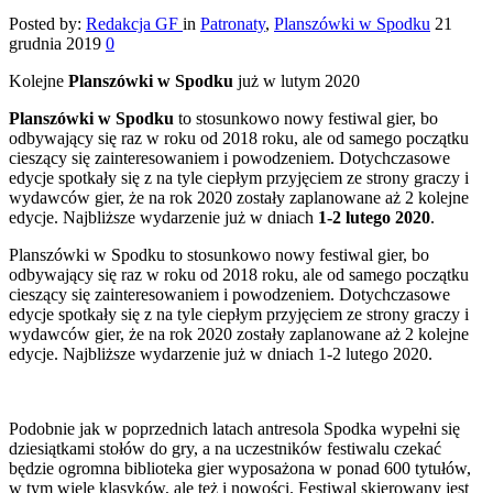
Posted by:
Redakcja GF
in
Patronaty
,
Planszówki w Spodku
21
grudnia 2019
0
Kolejne
Planszówki w Spodku
już w lutym 2020
Planszówki w Spodku
to stosunkowo nowy festiwal gier, bo
odbywający się raz w roku od 2018 roku, ale od samego początku
cieszący się zainteresowaniem i powodzeniem. Dotychczasowe
edycje spotkały się z na tyle ciepłym przyjęciem ze strony graczy i
wydawców gier, że na rok 2020 zostały zaplanowane aż 2 kolejne
edycje. Najbliższe wydarzenie już w dniach
1-2 lutego 2020
.
Planszówki w Spodku to stosunkowo nowy festiwal gier, bo
odbywający się raz w roku od 2018 roku, ale od samego początku
cieszący się zainteresowaniem i powodzeniem. Dotychczasowe
edycje spotkały się z na tyle ciepłym przyjęciem ze strony graczy i
wydawców gier, że na rok 2020 zostały zaplanowane aż 2 kolejne
edycje. Najbliższe wydarzenie już w dniach 1-2 lutego 2020.
Podobnie jak w poprzednich latach antresola Spodka wypełni się
dziesiątkami stołów do gry, a na uczestników festiwalu czekać
będzie ogromna biblioteka gier wyposażona w ponad 600 tytułów,
w tym wiele klasyków, ale też i nowości. Festiwal skierowany jest