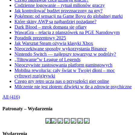
Codzienne logowanie – rytuał milionów graczy
Jak kontrolować budżet przeznaczony na gry?
Pokémon: od sensacji na Game Boyu do globalnej marki
Które skiny AWP są najbardziej pożądane?
Dark Blood – mrok domaga się ofiary
WawaGra – relacja z planszówek na PGE Narodowym
Poradnik prezentowy 2025
Jak Warsztat Steam ożywia klasyki Xbox
Nieoczekiwane sposoby wykorzystania Binance
Nintendo Switch — najlepszy towarzysz w podróży?
„Tiltowanie”w League of Legends
Nieoczywiste zastosowania platform gamingowych
Mobilna rewolucja: cały świat w Twojej dłoni – moc
cyfrowej roz(g)rywki
Czego gry retro uczą nas o przyszłości gier online
Milczenie nie jest złotem: dźwięki w tle a zdrowie psychiczne
All (416)
Patronaty – Wydarzenia
Wydarzenia