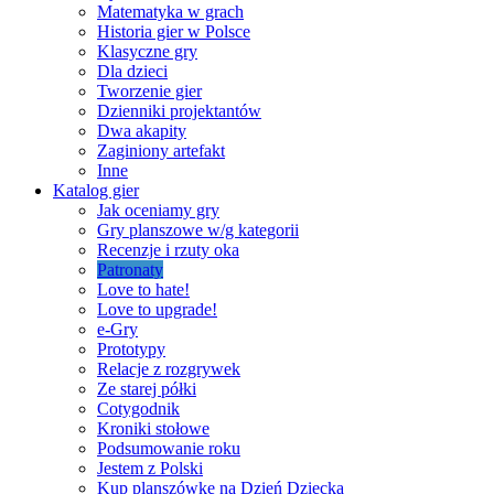
Matematyka w grach
Historia gier w Polsce
Klasyczne gry
Dla dzieci
Tworzenie gier
Dzienniki projektantów
Dwa akapity
Zaginiony artefakt
Inne
Katalog gier
Jak oceniamy gry
Gry planszowe w/g kategorii
Recenzje i rzuty oka
Patronaty
Love to hate!
Love to upgrade!
e-Gry
Prototypy
Relacje z rozgrywek
Ze starej półki
Cotygodnik
Kroniki stołowe
Podsumowanie roku
Jestem z Polski
Kup planszówkę na Dzień Dziecka