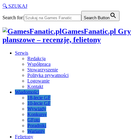
🔍 SZUKAJ
Search for:
Search Button
GamesFanatic.pl Gry
planszowe – recenzje, felietony
Serwis
Redakcja
Współpraca
Stowarzyszenie
Polityka prywatności
Logowanie
Kontakt
Wiadomości
18-lecie GF
10-lecie GF
Wywiady
Konkursy
GFoto
Poradniki
Warianty
Felietony