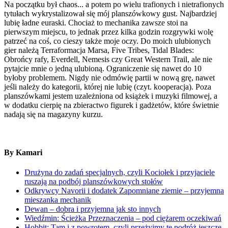
Na początku był chaos... a potem po wielu trafionych i nietrafionych
tytułach wykrystalizował się mój planszówkowy gust. Najbardziej
lubię ładne euraski. Chociaż to mechanika zawsze stoi na
pierwszym miejscu, to jednak przez kilka godzin rozgrywki wolę
patrzeć na coś, co cieszy także moje oczy. Do moich ulubionych
gier należą Terraformacja Marsa, Five Tribes, Tidal Blades:
Obrońcy rafy, Everdell, Nemesis czy Great Western Trail, ale nie
pytajcie mnie o jedną ulubioną. Ograniczenie się nawet do 10
byłoby problemem. Nigdy nie odmówię partii w nową grę, nawet
jeśli należy do kategorii, której nie lubię (czyt. kooperacja). Poza
planszówkami jestem uzależniona od książek i muzyki filmowej, a
w dodatku cierpię na zbieractwo figurek i gadżetów, które świetnie
nadają się na magazyny kurzu.
By Kamari
Drużyna do zadań specjalnych, czyli Kociołek i przyjaciele
ruszają na podbój planszówkowych stołów
Odkrywcy Navorii i dodatek Zapomniane ziemie – przyjemna
mieszanka mechanik
Dewan – dobra i przyjemna jak sto innych
Wiedźmin: Ścieżka Przeznaczenia – pod ciężarem oczekiwań
Hobbit: Tam i z powrotem, czyli przeżyjmy tę podróż jeszcze