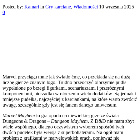
Posted by:
Kamari
in
Gry karciane
,
Wiadomości
10 września 2025
0
Marvel przyciąga mnie jak światło ćmę, co przekłada się na dużą
liczbę gier ze znanym logo. Trudno przeoczyć olbrzymie pudła
wypełnione po brzegi figurkami, scenariuszami i przeróżnymi
komponentami, nierzadko w otoczeniu wielu dodatków. Są jednak i
mniejsze pudełka, najczęściej z karciankami, na które warto zwrócić
uwagę, szczególnie gdy jest się fanem danego uniwersum.
Marvel Mayhem
to gra oparta na niewielkiej grze ze świata
Dungeons & Dragons –
Dungeon Mayhem
. Z D&D nie mam zbyt
wiele wspólnego, dlatego oczywistym wyborem spośród tych
dwóch pudełek była wersja z superbohaterami. Na ogół mam
problem z grafikami w marvelowskich grach, ponieważ nie