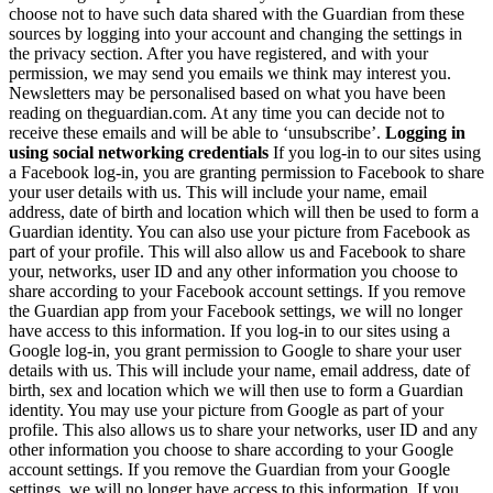
choose not to have such data shared with the Guardian from these
sources by logging into your account and changing the settings in
the privacy section. After you have registered, and with your
permission, we may send you emails we think may interest you.
Newsletters may be personalised based on what you have been
reading on theguardian.com. At any time you can decide not to
receive these emails and will be able to ‘unsubscribe’.
Logging in
using social networking credentials
If you log-in to our sites using
a Facebook log-in, you are granting permission to Facebook to share
your user details with us. This will include your name, email
address, date of birth and location which will then be used to form a
Guardian identity. You can also use your picture from Facebook as
part of your profile. This will also allow us and Facebook to share
your, networks, user ID and any other information you choose to
share according to your Facebook account settings. If you remove
the Guardian app from your Facebook settings, we will no longer
have access to this information. If you log-in to our sites using a
Google log-in, you grant permission to Google to share your user
details with us. This will include your name, email address, date of
birth, sex and location which we will then use to form a Guardian
identity. You may use your picture from Google as part of your
profile. This also allows us to share your networks, user ID and any
other information you choose to share according to your Google
account settings. If you remove the Guardian from your Google
settings, we will no longer have access to this information. If you