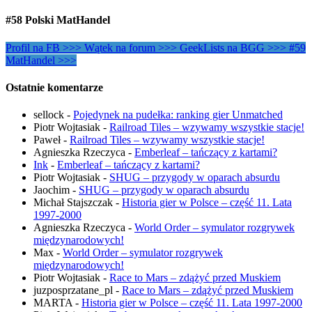
#58 Polski MatHandel
Profil na FB >>>
Wątek na forum >>>
GeekLists na BGG >>>
#59
MatHandel >>>
Ostatnie komentarze
sellock
-
Pojedynek na pudełka: ranking gier Unmatched
Piotr Wojtasiak
-
Railroad Tiles – wzywamy wszystkie stacje!
Paweł
-
Railroad Tiles – wzywamy wszystkie stacje!
Agnieszka Rzeczyca
-
Emberleaf – tańczący z kartami?
Ink
-
Emberleaf – tańczący z kartami?
Piotr Wojtasiak
-
SHUG – przygody w oparach absurdu
Jaochim
-
SHUG – przygody w oparach absurdu
Michał Stajszczak
-
Historia gier w Polsce – część 11. Lata
1997-2000
Agnieszka Rzeczyca
-
World Order – symulator rozgrywek
międzynarodowych!
Max
-
World Order – symulator rozgrywek
międzynarodowych!
Piotr Wojtasiak
-
Race to Mars – zdążyć przed Muskiem
juzposprzatane_pl
-
Race to Mars – zdążyć przed Muskiem
MARTA
-
Historia gier w Polsce – część 11. Lata 1997-2000