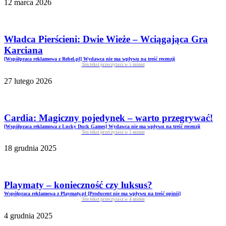
12 marca 2026
Władca Pierścieni: Dwie Wieże – Wciągająca Gra
Karciana
[Współpraca reklamowa z Rebel.pl] Wydawca nie ma wpływu na treść recenzji
Ten tekst przeczytasz w
5
minut
27 lutego 2026
Cardia: Magiczny pojedynek – warto przegrywać!
[Współpraca reklamowa z Lucky Duck Games] Wydawca nie ma wpływu na treść recenzji
Ten tekst przeczytasz w
5
minut
18 grudnia 2025
Playmaty – konieczność czy luksus?
Współpraca reklamowa z Playmaty.pl [Producent nie ma wpływu na treść opinii]
Ten tekst przeczytasz w
4
minut
4 grudnia 2025