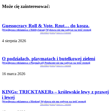
Może cię zainteresować:
Guessocracy Roll & Vote. Rzut… do kosza.
[Współpraca reklamowa z HobbyJapan] Wydawca nie ma wpływu na treść recenzji
Ten tekst przeczytasz w
4
minut
4 sierpnia 2026
O podziałach, playmatach i butelkowej zieleni
[Współpraca reklamowa z Playmaty.pl] Producent nie ma wpływu na treść recenzji
Ten tekst przeczytasz w
5
minut
16 marca 2026
KINGs: TRICKTAKERs – królewskie lewy z prawej
i lewej
[Współpraca reklamowa z Hiroken] Wydawca nie ma wpływu na treść recenzji
Ten tekst przeczytasz w
7
minut