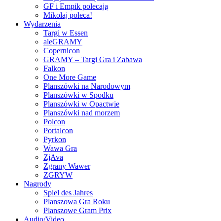
GF i Empik polecają
Mikołaj poleca!
Wydarzenia
Targi w Essen
aleGRAMY
Copernicon
GRAMY – Targi Gra i Zabawa
Falkon
One More Game
Planszówki na Narodowym
Planszówki w Spodku
Planszówki w Opactwie
Planszówki nad morzem
Polcon
Portalcon
Pyrkon
Wawa Gra
ZjAva
Zgrany Wawer
ZGRYW
Nagrody
Spiel des Jahres
Planszowa Gra Roku
Planszowe Gram Prix
Audio/Video