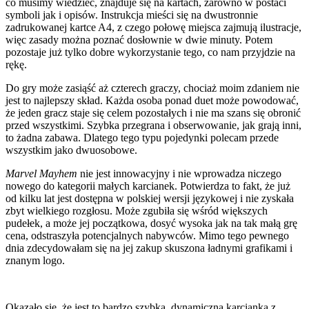
co musimy wiedzieć, znajduje się na kartach, zarówno w postaci
symboli jak i opisów. Instrukcja mieści się na dwustronnie
zadrukowanej kartce A4, z czego połowę miejsca zajmują ilustracje,
więc zasady można poznać dosłownie w dwie minuty. Potem
pozostaje już tylko dobre wykorzystanie tego, co nam przyjdzie na
rękę.
Do gry może zasiąść aż czterech graczy, chociaż moim zdaniem nie
jest to najlepszy skład. Każda osoba ponad duet może powodować,
że jeden gracz staje się celem pozostałych i nie ma szans się obronić
przed wszystkimi. Szybka przegrana i obserwowanie, jak grają inni,
to żadna zabawa. Dlatego tego typu pojedynki polecam przede
wszystkim jako dwuosobowe.
Marvel Mayhem
nie jest innowacyjny i nie wprowadza niczego
nowego do kategorii małych karcianek. Potwierdza to fakt, że już
od kilku lat jest dostępna w polskiej wersji językowej i nie zyskała
zbyt wielkiego rozgłosu. Może zgubiła się wśród większych
pudełek, a może jej początkowa, dosyć wysoka jak na tak małą grę
cena, odstraszyła potencjalnych nabywców. Mimo tego pewnego
dnia zdecydowałam się na jej zakup skuszona ładnymi grafikami i
znanym logo.
Okazało się, że jest to bardzo szybka, dynamiczna karcianka z