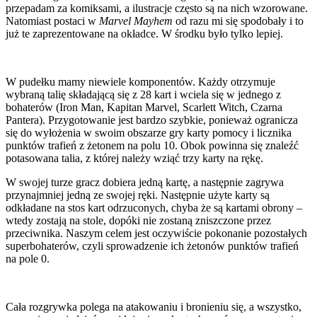
przepadam za komiksami, a ilustracje często są na nich wzorowane.
Natomiast postaci w
Marvel Mayhem
od razu mi się spodobały i to
już te zaprezentowane na okładce. W środku było tylko lepiej.
W pudełku mamy niewiele komponentów. Każdy otrzymuje
wybraną talię składającą się z 28 kart i wciela się w jednego z
bohaterów (Iron Man, Kapitan Marvel, Scarlett Witch, Czarna
Pantera). Przygotowanie jest bardzo szybkie, ponieważ ogranicza
się do wyłożenia w swoim obszarze gry karty pomocy i licznika
punktów trafień z żetonem na polu 10. Obok powinna się znaleźć
potasowana talia, z której należy wziąć trzy karty na rękę.
W swojej turze gracz dobiera jedną kartę, a następnie zagrywa
przynajmniej jedną ze swojej ręki. Następnie użyte karty są
odkładane na stos kart odrzuconych, chyba że są kartami obrony –
wtedy zostają na stole, dopóki nie zostaną zniszczone przez
przeciwnika. Naszym celem jest oczywiście pokonanie pozostałych
superbohaterów, czyli sprowadzenie ich żetonów punktów trafień
na pole 0.
Cała rozgrywka polega na atakowaniu i bronieniu się, a wszystko,