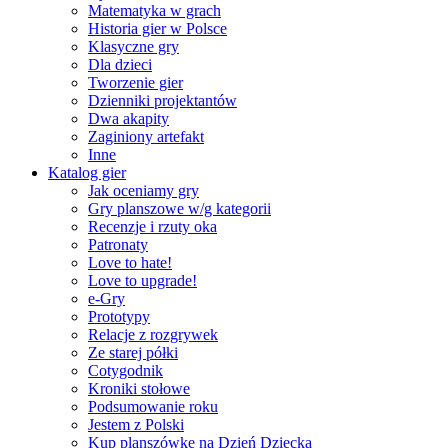
Matematyka w grach
Historia gier w Polsce
Klasyczne gry
Dla dzieci
Tworzenie gier
Dzienniki projektantów
Dwa akapity
Zaginiony artefakt
Inne
Katalog gier
Jak oceniamy gry
Gry planszowe w/g kategorii
Recenzje i rzuty oka
Patronaty
Love to hate!
Love to upgrade!
e-Gry
Prototypy
Relacje z rozgrywek
Ze starej półki
Cotygodnik
Kroniki stołowe
Podsumowanie roku
Jestem z Polski
Kup planszówkę na Dzień Dziecka