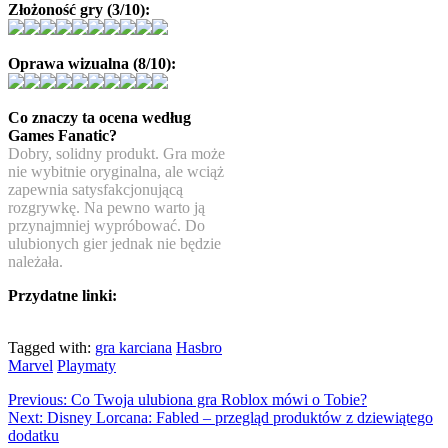
Złożoność gry (3/10):
Oprawa wizualna (8/10):
Co znaczy ta ocena według
Games Fanatic?
Dobry, solidny produkt. Gra może
nie wybitnie oryginalna, ale wciąż
zapewnia satysfakcjonującą
rozgrywkę. Na pewno warto ją
przynajmniej wypróbować. Do
ulubionych gier jednak nie będzie
należała.
Przydatne linki:
Tagged with:
gra karciana
Hasbro
Marvel
Playmaty
Previous:
Co Twoja ulubiona gra Roblox mówi o Tobie?
Next:
Disney Lorcana: Fabled – przegląd produktów z dziewiątego
dodatku