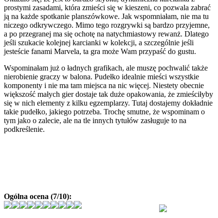
prostymi zasadami, która zmieści się w kieszeni, co pozwala zabrać
ją na każde spotkanie planszówkowe. Jak wspomniałam, nie ma tu
niczego odkrywczego. Mimo tego rozgrywki są bardzo przyjemne,
a po przegranej ma się ochotę na natychmiastowy rewanż. Dlatego
jeśli szukacie kolejnej karcianki w kolekcji, a szczególnie jeśli
jesteście fanami Marvela, ta gra może Wam przypaść do gustu.
Wspominałam już o ładnych grafikach, ale muszę pochwalić także
nierobienie graczy w balona. Pudełko idealnie mieści wszystkie
komponenty i nie ma tam miejsca na nic więcej. Niestety obecnie
większość małych gier dostaje tak duże opakowania, że zmieściłyby
się w nich elementy z kilku egzemplarzy. Tutaj dostajemy dokładnie
takie pudełko, jakiego potrzeba. Trochę smutne, że wspominam o
tym jako o zalecie, ale na tle innych tytułów zasługuje to na
podkreślenie.
Ogólna ocena (7/10):