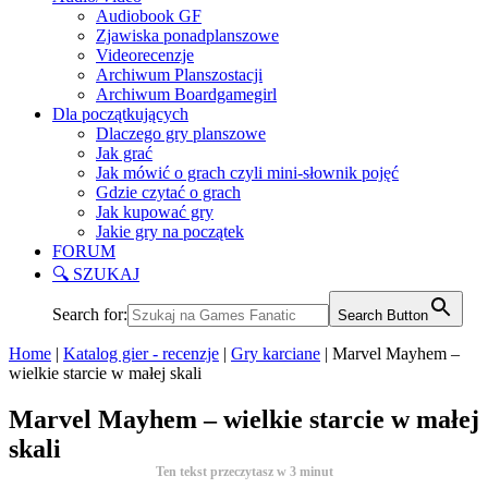
Audiobook GF
Zjawiska ponadplanszowe
Videorecenzje
Archiwum Planszostacji
Archiwum Boardgamegirl
Dla początkujących
Dlaczego gry planszowe
Jak grać
Jak mówić o grach czyli mini-słownik pojęć
Gdzie czytać o grach
Jak kupować gry
Jakie gry na początek
FORUM
🔍 SZUKAJ
Search for:
Search Button
Home
|
Katalog gier - recenzje
|
Gry karciane
|
Marvel Mayhem –
wielkie starcie w małej skali
Marvel Mayhem – wielkie starcie w małej
skali
Ten tekst przeczytasz w
3
minut