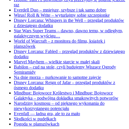
raz
Everdell Duo – mniejsze, szybsze i tak samo dobre
Wirus! Roll & Write – wyturlajmy sobie szczepionkę
Disney Lorcana: Whispers in the Well – przegląd produktów
z dziesiątego dodatku
Star Wars Super Teams – dawno, dawno temu, w odległym,
galaktycznym wyścigu…
World of Warcraft – z monitora do filmu, książek i
planszówek
Disney Lorcana: Fabled – przegląd produktów z dziewiątego
dodatku
Marvel Mayhem – wielkie starcie w małej skali
Babilon – cud na stole, czyli budujemy Wiszące Ogrody
Semiramidy
Na dnie morza – nurkowanie to samotne zajęcie
Disney Lorcana: Reign of Jafar – przegląd produktów z
ósmego dodatku
Mindbug: Bojowoce Królestwo i Mindbug: Bojowoce
Galaktyka – podwójna dokładka smakowitych potworów
Narodziny kosmosu – od pięknego wykonania do
niewykorzystanego potencjału
Evenfall — ładna gra, ale to za mało
Słodkości w pudełkach
Pogoda w planszówkach