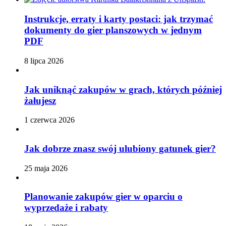
Instrukcje, erraty i karty postaci: jak trzymać
dokumenty do gier planszowych w jednym
PDF
8 lipca 2026
Jak uniknąć zakupów w grach, których później
żałujesz
1 czerwca 2026
Jak dobrze znasz swój ulubiony gatunek gier?
25 maja 2026
Planowanie zakupów gier w oparciu o
wyprzedaże i rabaty