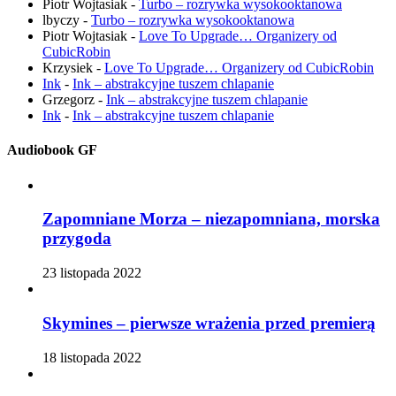
Piotr Wojtasiak
-
Turbo – rozrywka wysokooktanowa
lbyczy
-
Turbo – rozrywka wysokooktanowa
Piotr Wojtasiak
-
Love To Upgrade… Organizery od
CubicRobin
Krzysiek
-
Love To Upgrade… Organizery od CubicRobin
Ink
-
Ink – abstrakcyjne tuszem chlapanie
Grzegorz
-
Ink – abstrakcyjne tuszem chlapanie
Ink
-
Ink – abstrakcyjne tuszem chlapanie
Audiobook GF
Zapomniane Morza – niezapomniana, morska
przygoda
23 listopada 2022
Skymines – pierwsze wrażenia przed premierą
18 listopada 2022