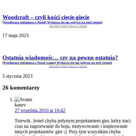
Woodcraft – czyli kości cięcie-gięcie
[Współpraca reklamowa z Portal] Wydawca nie ma wpływu na treść recenzji
Ten tekst przeczytasz w
7
minut
17 maja 2023
Ostatnia wiadomośc… czy na pewno ostatnia?
[Współpraca reklamowa z Portal Games] Wydawca nie ma wpływu na treść recenzji
Ten tekst przeczytasz w
5
minut
5 stycznia 2023
26 komentarzy
konev
27 września 2010 at 10:42
Trzewik. Jesteś chyba jedynym projektantem gier, który traci
czas na zagrzewanie do boju, motywowanie i inspirowanie
innych projektantów gier ;). Przy tym wszystkim chyba