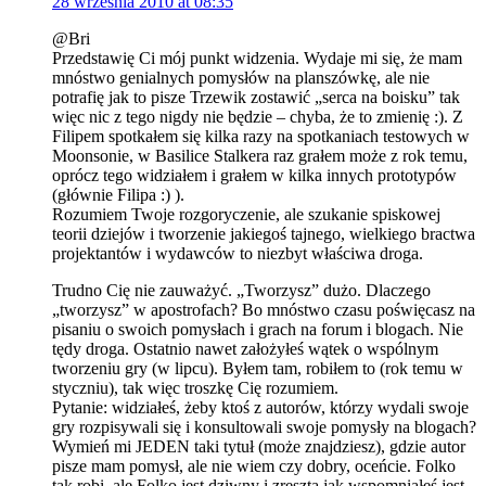
28 września 2010 at 08:35
@Bri
Przedstawię Ci mój punkt widzenia. Wydaje mi się, że mam
mnóstwo genialnych pomysłów na planszówkę, ale nie
potrafię jak to pisze Trzewik zostawić „serca na boisku” tak
więc nic z tego nigdy nie będzie – chyba, że to zmienię :). Z
Filipem spotkałem się kilka razy na spotkaniach testowych w
Moonsonie, w Basilice Stalkera raz grałem może z rok temu,
oprócz tego widziałem i grałem w kilka innych prototypów
(głównie Filipa :) ).
Rozumiem Twoje rozgoryczenie, ale szukanie spiskowej
teorii dziejów i tworzenie jakiegoś tajnego, wielkiego bractwa
projektantów i wydawców to niezbyt właściwa droga.
Trudno Cię nie zauważyć. „Tworzysz” dużo. Dlaczego
„tworzysz” w apostrofach? Bo mnóstwo czasu poświęcasz na
pisaniu o swoich pomysłach i grach na forum i blogach. Nie
tędy droga. Ostatnio nawet założyłeś wątek o wspólnym
tworzeniu gry (w lipcu). Byłem tam, robiłem to (rok temu w
styczniu), tak więc troszkę Cię rozumiem.
Pytanie: widziałeś, żeby ktoś z autorów, którzy wydali swoje
gry rozpisywali się i konsultowali swoje pomysły na blogach?
Wymień mi JEDEN taki tytuł (może znajdziesz), gdzie autor
pisze mam pomysł, ale nie wiem czy dobry, oceńcie. Folko
tak robi, ale Folko jest dziwny i zresztą jak wspomniałeś jest