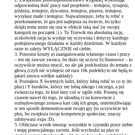
odpowiednią ilość pracy nad projektem – testujesz, rysujesz,
jeździsz, testujesz, dzwonisz, testujesz, piszesz, testujesz,
wysyłasz maile i testujesz. Najważniejsze, żeby to robić z
przekonaniem, że gra jest najlepsza na świecie, bo tylko
dzięki temu może się ona w efekcie taką stać (w swojej
kategorii na początek :) ). Tu Trzewik ma absolutną rację,
aczkolwiek racja ta wydaje się oczywista i dotyczy każdego
podejmowanego działania w każdej dziedzinie. W każdym
razie to zależy WYŁĄCZNIE od ciebie.
3. Ponosisz koszty a) zaangażowania własnego czasu i pracy
– ten się zawsze zwraca, bo dużo się uczysz b) finansowe – tu
oczywiście można stracić, no ale jak podchodzisz do tematu z
głową (czyli nie wydajesz od razu 10k pudełek) to nie będą to
jakieś znowu wielkie nakłady)
4. Poznajesz X świetnych ludzi, którzy lubią robić to co ty (to
plus) i Y buraków, którzy nie lubią nikogo i niczego, a już
zwłaszcza tego, że ktoś inny coś w ogóle robi. Posuną się
czasem nawet do tego, że ukradną ci na konwencie z
rozbudowanego zestawu kart całą ich grupę, uniemożliwiając
w ten sposób demonstrowanie twojej gry (to oczywiście też
plus, bo zwiększa twoje kompetencje społeczne, znaczy
zdobywasz expa :D).
5. Obliczasz wynik mnożąc wszystkie te czynniki przez siebie
i stopę potencjalnego zwrotu. Jeśli wychodzi na plus to