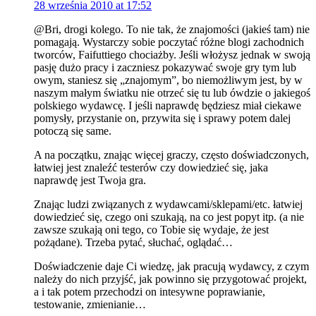
28 września 2010 at 17:52
@Bri, drogi kolego. To nie tak, że znajomości (jakieś tam) nie
pomagają. Wystarczy sobie poczytać różne blogi zachodnich
tworców, Faifuttiego chociażby. Jeśli włożysz jednak w swoją
pasję dużo pracy i zaczniesz pokazywać swoje gry tym lub
owym, staniesz się „znajomym”, bo niemożliwym jest, by w
naszym małym światku nie otrzeć się tu lub ówdzie o jakiegoś
polskiego wydawcę. I jeśli naprawdę będziesz miał ciekawe
pomysły, przystanie on, przywita się i sprawy potem dalej
potoczą się same.
A na początku, znając więcej graczy, często doświadczonych,
łatwiej jest znaleźć testerów czy dowiedzieć się, jaka
naprawdę jest Twoja gra.
Znając ludzi związanych z wydawcami/sklepami/etc. łatwiej
dowiedzieć się, czego oni szukają, na co jest popyt itp. (a nie
zawsze szukają oni tego, co Tobie się wydaje, że jest
pożądane). Trzeba pytać, słuchać, oglądać…
Doświadczenie daje Ci wiedzę, jak pracują wydawcy, z czym
należy do nich przyjść, jak powinno się przygotować projekt,
a i tak potem przechodzi on intesywne poprawianie,
testowanie, zmienianie…