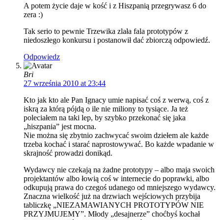
A potem życie daje w kość i z Hiszpanią przegrywasz 6 do
zera :)
Tak serio to pewnie Trzewika zlała fala prototypów z
niedoszłego konkursu i postanowił dać zbiorczą odpowiedź.
Odpowiedz
Bri
27 września 2010 at 23:44
Kto jak kto ale Pan Ignacy umie napisać coś z werwą, coś z
iskrą za którą pójdą o ile nie miliony to tysiące. Ja też
poleciałem na taki lep, by szybko przekonać się jaka
„hiszpania” jest mocna.
Nie można się zbytnio zachwycać swoim dziełem ale każde
trzeba kochać i starać naprostowywać. Bo każde wpadanie w
skrajność prowadzi donikąd.
Wydawcy nie czekają na żadne prototypy – albo maja swoich
projektantów albo łowią coś w internecie do poprawki, albo
odkupują prawa do czegoś udanego od mniejszego wydawcy.
Znaczna wielkość już na drzwiach wejściowych przybija
tabliczkę „NIEZAMAWIANYCH PROTOTYPÓW NIE
PRZYJMUJEMY”. Młody „desajnerze” choćbyś kochał