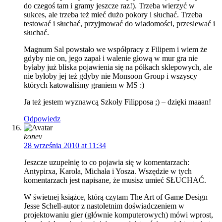
do czegoś tam i gramy jeszcze raz!). Trzeba wierzyć w
sukces, ale trzeba też mieć dużo pokory i słuchać. Trzeba
testować i słuchać, przyjmować do wiadomości, przesiewać i
słuchać.
Magnum Sal powstało we współpracy z Filipem i wiem że
gdyby nie on, jego zapał i walenie głową w mur gra nie
byłaby już bliska pojawienia się na półkach sklepowych, ale
nie byłoby jej też gdyby nie Monsoon Group i wszyscy
których katowaliśmy graniem w MS :)
Ja też jestem wyznawcą Szkoły Filipposa ;) – dzięki maaan!
Odpowiedz
konev
28 września 2010 at 11:34
Jeszcze uzupełnię to co pojawia się w komentarzach:
Antypirxa, Karola, Michała i Yosza. Wszędzie w tych
komentarzach jest napisane, że musisz umieć SŁUCHAĆ.
W świetnej książce, którą czytam The Art of Game Design
Jesse Schell-autor z nastoletnim doświadczeniem w
projektowaniu gier (głównie komputerowych) mówi wprost,