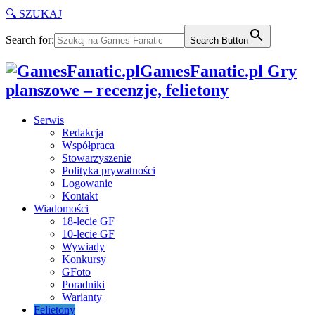
🔍 SZUKAJ
Search for:
Search Button
GamesFanatic.pl Gry
planszowe – recenzje, felietony
Serwis
Redakcja
Współpraca
Stowarzyszenie
Polityka prywatności
Logowanie
Kontakt
Wiadomości
18-lecie GF
10-lecie GF
Wywiady
Konkursy
GFoto
Poradniki
Warianty
Felietony