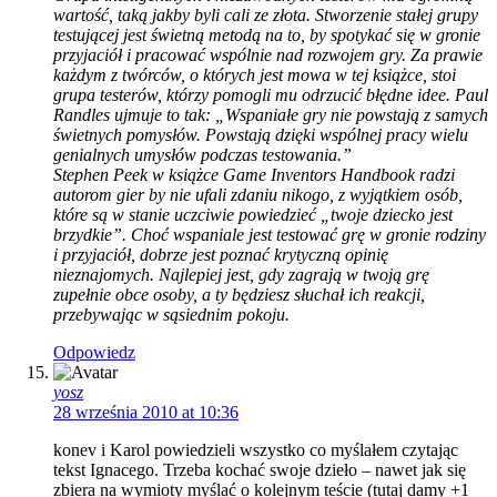
wartość, taką jakby byli cali ze złota. Stworzenie stałej grupy
testującej jest świetną metodą na to, by spotykać się w gronie
przyjaciół i pracować wspólnie nad rozwojem gry. Za prawie
każdym z twórców, o których jest mowa w tej książce, stoi
grupa testerów, którzy pomogli mu odrzucić błędne idee. Paul
Randles ujmuje to tak: „Wspaniałe gry nie powstają z samych
świetnych pomysłów. Powstają dzięki wspólnej pracy wielu
genialnych umysłów podczas testowania.”
Stephen Peek w książce Game Inventors Handbook radzi
autorom gier by nie ufali zdaniu nikogo, z wyjątkiem osób,
które są w stanie uczciwie powiedzieć „twoje dziecko jest
brzydkie”. Choć wspaniale jest testować grę w gronie rodziny
i przyjaciół, dobrze jest poznać krytyczną opinię
nieznajomych. Najlepiej jest, gdy zagrają w twoją grę
zupełnie obce osoby, a ty będziesz słuchał ich reakcji,
przebywając w sąsiednim pokoju.
Odpowiedz
yosz
28 września 2010 at 10:36
konev i Karol powiedzieli wszystko co myślałem czytając
tekst Ignacego. Trzeba kochać swoje dzieło – nawet jak się
zbiera na wymioty myślać o kolejnym teście (tutaj damy +1