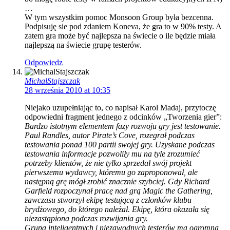
…
W tym wszystkim pomoc Monsoon Group była bezcenna.
Podpisuję sie pod zdaniem Koneva, że gra to w 90% testy. A
zatem gra może być najlepsza na świecie o ile będzie miała
najlepszą na świecie grupę testerów.
Odpowiedz
MichalStajszczak
28 września 2010 at 10:35
Niejako uzupełniając to, co napisał Karol Madaj, przytoczę
odpowiedni fragment jednego z odcinków „Tworzenia gier”:
Bardzo istotnym elementem fazy rozwoju gry jest testowanie.
Paul Randles, autor Pirate’s Cove, rozegrał podczas
testowania ponad 100 partii swojej gry. Uzyskane podczas
testowania informacje pozwoliły mu na tyle zrozumieć
potrzeby klientów, że nie tylko sprzedał swój projekt
pierwszemu wydawcy, któremu go zaproponował, ale
następną grę mógł zrobić znacznie szybciej. Gdy Richard
Garfield rozpoczynał pracę nad grą Magic the Gathering,
zawczasu stworzył ekipę testującą z członków klubu
brydżowego, do którego należał. Ekipę, która okazała się
niezastąpiona podczas rozwijania gry.
Grupa inteligentnych i niezawodnych testerów ma ogromną