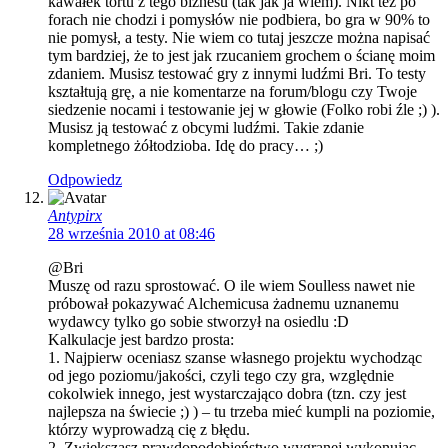
kawałek tortu z tego biznesu (tak jak ja wiem). Nikt też po
forach nie chodzi i pomysłów nie podbiera, bo gra w 90% to
nie pomysł, a testy. Nie wiem co tutaj jeszcze można napisać
tym bardziej, że to jest jak rzucaniem grochem o ścianę moim
zdaniem. Musisz testować gry z innymi ludźmi Bri. To testy
kształtują grę, a nie komentarze na forum/blogu czy Twoje
siedzenie nocami i testowanie jej w głowie (Folko robi źle ;) ).
Musisz ją testować z obcymi ludźmi. Takie zdanie
kompletnego żółtodzioba. Idę do pracy… ;)
Odpowiedz
Antypirx
28 września 2010 at 08:46
@Bri
Muszę od razu sprostować. O ile wiem Soulless nawet nie
próbował pokazywać Alchemicusa żadnemu uznanemu
wydawcy tylko go sobie stworzył na osiedlu :D
Kalkulacje jest bardzo prosta:
1. Najpierw oceniasz szanse własnego projektu wychodząc
od jego poziomu/jakości, czyli tego czy gra, względnie
cokolwiek innego, jest wystarczająco dobra (tzn. czy jest
najlepsza na świecie ;) ) – tu trzeba mieć kumpli na poziomie,
którzy wyprowadzą cię z błędu.
2. Zwiększasz prawdopodobieństwo wygranej wykonując