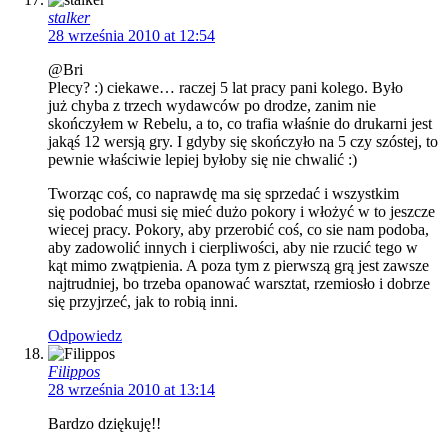
stalker
28 września 2010 at 12:54
@Bri
Plecy? :) ciekawe… raczej 5 lat pracy pani kolego. Było
już chyba z trzech wydawców po drodze, zanim nie
skończyłem w Rebelu, a to, co trafia właśnie do drukarni jest
jakąś 12 wersją gry. I gdyby się skończyło na 5 czy szóstej, to
pewnie właściwie lepiej byłoby się nie chwalić :)
Tworząc coś, co naprawdę ma się sprzedać i wszystkim
się podobać musi się mieć dużo pokory i włożyć w to jeszcze
wiecej pracy. Pokory, aby przerobić coś, co sie nam podoba,
aby zadowolić innych i cierpliwości, aby nie rzucić tego w
kąt mimo zwątpienia. A poza tym z pierwszą grą jest zawsze
najtrudniej, bo trzeba opanować warsztat, rzemiosło i dobrze
się przyjrzeć, jak to robią inni.
Odpowiedz
Filippos
28 września 2010 at 13:14
Bardzo dziękuję!!