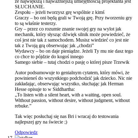
że największą i najważniejszą umiejętnością projektanta jest
SŁUCHANIE.
Zespołu – jeżeli tworzysz grę wspólnie z kimś
Graczy – bo oni będą grali w Twoją grę. Przy tworzeniu gry
to są właśnie testerzy.
Gry – przez co rozumie znanie swojej gry na wylot jak
mechanik, który słysząc dźwięk silnik może powiedzieć, że
coś jest nie tak z samochodem. Musisz wiedzieć co jest nie
tak z Twoją grą obserwując jak „chodzi”
Wydawcy – bo on daje pieniądze. Jeżeli Ty mu nie dasz tego
co chce to pójdzie do kogoś innego
Samego siebie – tutaj chodzi o pasję o której pisze Trzewik
Autor podsumowuje to genialnym cytatem, który mówi, że
powinieneś do wszystkiego podchodzić jak dziecko. Nic nie
zakładając, obserwując wszystko, słuchając jak Herman
Hesse opisuje to w Siddhartha:
„To listen with a silent heart, with a waiting, open soul.
Without passion, without desire, without judgment, without
rebuke.”
Tak więc posłuchaj się nas Bri i wracaj do testowania
najlepszej gry na świecie ;)
Odpowiedz