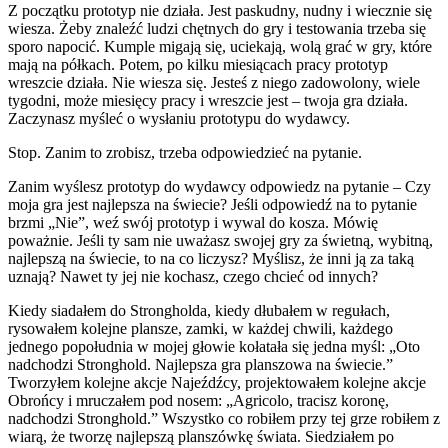
Z początku prototyp nie działa. Jest paskudny, nudny i wiecznie się
wiesza. Żeby znaleźć ludzi chętnych do gry i testowania trzeba się
sporo napocić. Kumple migają się, uciekają, wolą grać w gry, które
mają na półkach. Potem, po kilku miesiącach pracy prototyp
wreszcie działa. Nie wiesza się. Jesteś z niego zadowolony, wiele
tygodni, może miesięcy pracy i wreszcie jest – twoja gra działa.
Zaczynasz myśleć o wysłaniu prototypu do wydawcy.
Stop. Zanim to zrobisz, trzeba odpowiedzieć na pytanie.
Zanim wyślesz prototyp do wydawcy odpowiedz na pytanie – Czy
moja gra jest najlepsza na świecie? Jeśli odpowiedź na to pytanie
brzmi „Nie”, weź swój prototyp i wywal do kosza. Mówię
poważnie. Jeśli ty sam nie uważasz swojej gry za świetną, wybitną,
najlepszą na świecie, to na co liczysz? Myślisz, że inni ją za taką
uznają? Nawet ty jej nie kochasz, czego chcieć od innych?
Kiedy siadałem do Strongholda, kiedy dłubałem w regułach,
rysowałem kolejne plansze, zamki, w każdej chwili, każdego
jednego popołudnia w mojej głowie kołatała się jedna myśl: „Oto
nadchodzi Stronghold. Najlepsza gra planszowa na świecie.”
Tworzyłem kolejne akcje Najeźdźcy, projektowałem kolejne akcje
Obrońcy i mruczałem pod nosem: „Agricolo, tracisz koronę,
nadchodzi Stronghold.” Wszystko co robiłem przy tej grze robiłem z
wiarą, że tworzę najlepszą planszówkę świata. Siedziałem po