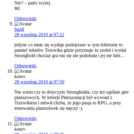
Nie? – patrz wyżej.
Itd.
Odpowiedz
bazik
28 września 2010 at 07:22
jedyne co mnie się wydaje podejrzane w tym felietonie to
pamieć tekstów Trzewika gdzie przyznaje że zrobił i wydał
Stronghold chociaż gra mu się nie podobała i jej nie lubi…
Odpowiedz
konev
28 września 2010 at 07:50
Nie wiem czy to dotyczyło Strongholda, czy też ogólnie gier
planszowych. W którejś Planszostacji był wywiad z
Trzewikiem i mówił chyba, że jego pasja to RPG, a przy
testowaniu planszówek się męczy :).
Odpowiedz
konev