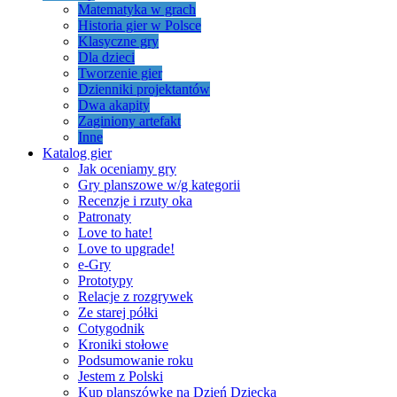
Matematyka w grach
Historia gier w Polsce
Klasyczne gry
Dla dzieci
Tworzenie gier
Dzienniki projektantów
Dwa akapity
Zaginiony artefakt
Inne
Katalog gier
Jak oceniamy gry
Gry planszowe w/g kategorii
Recenzje i rzuty oka
Patronaty
Love to hate!
Love to upgrade!
e-Gry
Prototypy
Relacje z rozgrywek
Ze starej półki
Cotygodnik
Kroniki stołowe
Podsumowanie roku
Jestem z Polski
Kup planszówkę na Dzień Dziecka