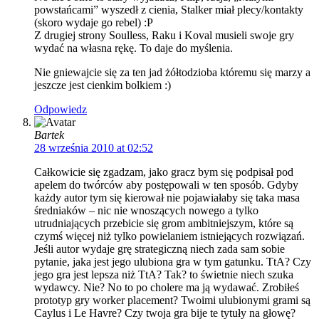
powstańcami” wyszedł z cienia, Stalker miał plecy/kontakty
(skoro wydaje go rebel) :P
Z drugiej strony Soulless, Raku i Koval musieli swoje gry
wydać na własna rękę. To daje do myślenia.
Nie gniewajcie się za ten jad żółtodzioba któremu się marzy a
jeszcze jest cienkim bolkiem :)
Odpowiedz
Bartek
28 września 2010 at 02:52
Całkowicie się zgadzam, jako gracz bym się podpisał pod
apelem do twórców aby postępowali w ten sposób. Gdyby
każdy autor tym się kierował nie pojawiałaby się taka masa
średniaków – nic nie wnoszących nowego a tylko
utrudniających przebicie się grom ambitniejszym, które są
czymś więcej niż tylko powielaniem istniejących rozwiązań.
Jeśli autor wydaje grę strategiczną niech zada sam sobie
pytanie, jaka jest jego ulubiona gra w tym gatunku. TtA? Czy
jego gra jest lepsza niż TtA? Tak? to świetnie niech szuka
wydawcy. Nie? No to po cholere ma ją wydawać. Zrobiłeś
prototyp gry worker placement? Twoimi ulubionymi grami są
Caylus i Le Havre? Czy twoja gra bije te tytuły na głowę?