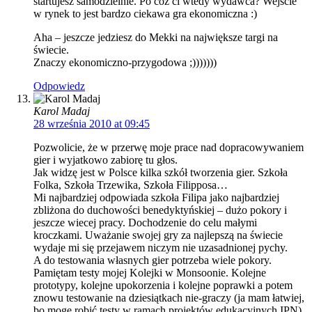
startujesz samodzielnie. Po cóż ci wtedy wydawca? Wejście
w rynek to jest bardzo ciekawa gra ekonomiczna :)
Aha – jeszcze jedziesz do Mekki na największe targi na
świecie.
Znaczy ekonomiczno-przygodowa ;)))))))
Odpowiedz
Karol Madaj
28 września 2010 at 09:45
Pozwolicie, że w przerwę moje prace nad dopracowywaniem
gier i wyjatkowo zabiorę tu głos.
Jak widzę jest w Polsce kilka szkół tworzenia gier. Szkoła
Folka, Szkoła Trzewika, Szkoła Filipposa…
Mi najbardziej odpowiada szkoła Filipa jako najbardziej
zbliżona do duchowości benedyktyńskiej – dużo pokory i
jeszcze wiecej pracy. Dochodzenie do celu małymi
kroczkami. Uważanie swojej gry za najlepszą na świecie
wydaje mi się przejawem niczym nie uzasadnionej pychy.
A do testowania własnych gier potrzeba wiele pokory.
Pamiętam testy mojej Kolejki w Monsoonie. Kolejne
prototypy, kolejne upokorzenia i kolejne poprawki a potem
znowu testowanie na dziesiątkach nie-graczy (ja mam łatwiej,
bo mogę robić testy w ramach projektów edukacyjnych IPN)