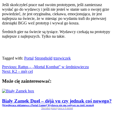
Jeśli skończyłeś prace nad swoim prototypem, jeśli zamierzasz
wysłać go do wydawcy i jeśli nie jesteś w stanie sam o swojej grze
powiedzieć, że jest oryginalna, ciekawa, emocjonująca, że jest
najlepsza na świecie, że w miesiąc po wydaniu trafi do pierwszej
dziesiątki BGG weź prototyp i wywal go kosza.
Średnich gier na świecie są tysiące. Wydawcy czekają na prototypy
najlepsze z najlepszych. Tylko na takie.
Tagged with:
Portal
Stronghold
trzewiczek
Previous:
Rattus – „Mortal Kombat” w średniowieczu
Next:
K2 – mój cel
Może cię zainteresować:
Biały Zamek Duel – déjà vu czy jednak coś nowego?
[Współpraca reklamowa z Portal Games] Wydawca nie ma wpływu na treść recenzji
Ten tekst przeczytasz w
6
minut