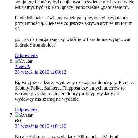
swoja grę i choćby była najlepsza na świecie nie licz na wiele.
Musiałbyś być jak Pan Ignacy jednocześnie „pabliszerem”.
Panie Michale – świetny wątek pan przytoczył, czytałem z
przyjemnością. Ciekawe co jeszcze skrywa archiwum forum
:D
ps. Tak na marginesie czy właśnie w handlu nie wylądował
dodruk Strongholda?
Odpowiedz
Trzewik
28 września 2010 at 00:12
Ej, Bri, przesadzasz, wydawcy czekają na dobre gry. Przecież
debiuty Folka, Stalkera, Filipposa czy innych autorów to
właśnie przykład na to, że dobry prototyp wysłany do
wydawcy ma szansę na wydanie.
Odpowiedz
Bri
28 września 2010 at 01:16
No ale Folko to stary wyjadacz, Filip, racja, „Małymi