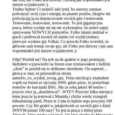
starym wyjadaczem ;).
Trudno będzie Ci znaleźć taki tytuł, bo autorzy zamiast
poświęcać swój czas i energię na pisanie postów, blogów itd.
poświęcają ją na dopracowanie swoich gier i testowanie.
Testowanie, testowanie, testowanie. To jest gigantyczna
praca, której wydaje mi się nie wykonujesz, bo jesteś zajęty
opisywanie NOWYCH pomysłów. Folko latami siedział w
grach i próbował swoich sił zanim coś wydał (zobacz
pierwsze wydane gry Folka). Co prawda Folko twierdzi, że
głównie sam testuje swoje gry, ale Folko jest dziwny i jak sam
wspomniałeś jest starym wyjadaczem ;).
Filip? Przebił się? Na tyle na ile grałem w jego prototypy,
śledziłem wypowiedzi na forum oraz rozmawiałem z ludźmi
„obok” to przebił się to delikatne określenie. On napierd…
głową w mur, aż przeszedł na stronę
autorów_co_wydali_swoją_grę. Teraz niechcący znalazłem
wątek na forum ze stycznia 2009, gdzie pisze, że potrzebuje
testerów do karcianki BSG. Ma za sobą jakieś 40 testów i
jeszcze chce ją „doszlifować”. WTF?! Przecież kilka miesięcy
temu jeszcze ją testował z Mustafą i chyba wtedy rozegrali
kilkadziesiąt partii. Przez te 2 lata to będzie tego powyżej 100
pewnie. Czy Bri grałeś w jakąkolwiek ze swoich gier z kimś
INNYM ponad 100 razy? To jest ta praca o której pisze
Trzewik, którą trzeba wykonać. Jak ktoś chodzi do Moonsona