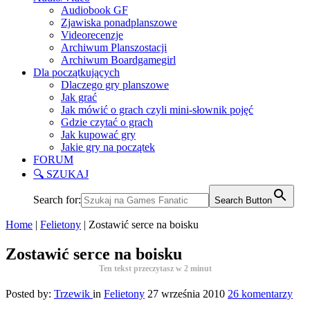
Audiobook GF
Zjawiska ponadplanszowe
Videorecenzje
Archiwum Planszostacji
Archiwum Boardgamegirl
Dla początkujących
Dlaczego gry planszowe
Jak grać
Jak mówić o grach czyli mini-słownik pojęć
Gdzie czytać o grach
Jak kupować gry
Jakie gry na początek
FORUM
🔍 SZUKAJ
Search for:
Search Button
Home
|
Felietony
|
Zostawić serce na boisku
Zostawić serce na boisku
Ten tekst przeczytasz w
2
minut
Posted by:
Trzewik
in
Felietony
27 września 2010
26 komentarzy