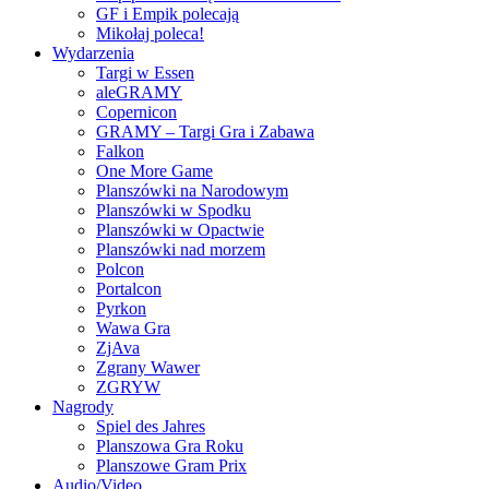
GF i Empik polecają
Mikołaj poleca!
Wydarzenia
Targi w Essen
aleGRAMY
Copernicon
GRAMY – Targi Gra i Zabawa
Falkon
One More Game
Planszówki na Narodowym
Planszówki w Spodku
Planszówki w Opactwie
Planszówki nad morzem
Polcon
Portalcon
Pyrkon
Wawa Gra
ZjAva
Zgrany Wawer
ZGRYW
Nagrody
Spiel des Jahres
Planszowa Gra Roku
Planszowe Gram Prix
Audio/Video