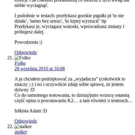
siebie wyciagnąć.
I podobnie w testach: przełykasz gorzkie pigułki pt 'to nie
działa’, 'tamto bez sensu’, 'to lepiej wyrzucić’ itp
Przełykasz je, wyciagasz wnioski, wprowadzasz zmiany i
próbujesz dalej.
Powodzenia :)
Odpowiedz
Folko
28 września 2010 at 16:08
A ja chciałem podziękować za „wyjadacza” (cokolwiek to
znaczy ;-) ) no i oczywiście zdaję sobie sprawę, że jestem
dziwny :D
Co do samotnego testowania, to dzisiaj/jutro wrzucę ostatnią
część opisu o powstawaniu K2… a tam również o testerach…
folkista Adam :D
Odpowiedz
stalker