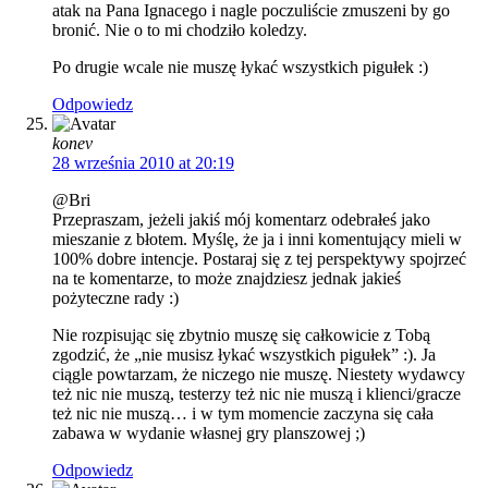
atak na Pana Ignacego i nagle poczuliście zmuszeni by go
bronić. Nie o to mi chodziło koledzy.
Po drugie wcale nie muszę łykać wszystkich pigułek :)
Odpowiedz
konev
28 września 2010 at 20:19
@Bri
Przepraszam, jeżeli jakiś mój komentarz odebrałeś jako
mieszanie z błotem. Myślę, że ja i inni komentujący mieli w
100% dobre intencje. Postaraj się z tej perspektywy spojrzeć
na te komentarze, to może znajdziesz jednak jakieś
pożyteczne rady :)
Nie rozpisując się zbytnio muszę się całkowicie z Tobą
zgodzić, że „nie musisz łykać wszystkich pigułek” :). Ja
ciągle powtarzam, że niczego nie muszę. Niestety wydawcy
też nic nie muszą, testerzy też nic nie muszą i klienci/gracze
też nic nie muszą… i w tym momencie zaczyna się cała
zabawa w wydanie własnej gry planszowej ;)
Odpowiedz