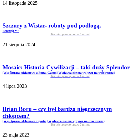
14 listopada 2025
Szczury z Wistar- roboty pod podłogą.
Recenzja •••
Ten tekst przeczytasz w
5
minut
21 sierpnia 2024
Mosaic: Historia Cywilizacji – taki duży Splendor
[Współpraca reklamowa z Portal Games] Wydawca nie ma wpływu na treść recenzji
Ten tekst przeczytasz w
6
minut
4 lipca 2023
Brian Boru – czy był bardzo niegrzecznym
chłopcem?
[Współpraca reklamowa z portal] Wydawca nie ma wpływu na treść recenzji
Ten tekst przeczytasz w
7
minut
23 maja 2023