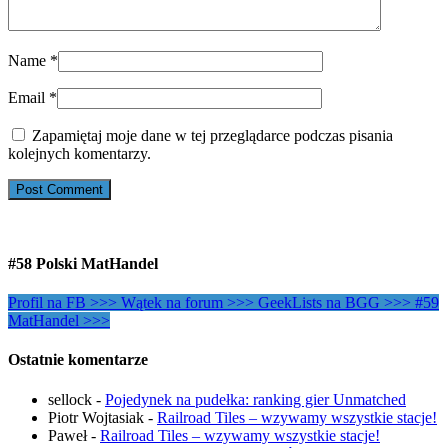
Name
*
Email
*
Zapamiętaj moje dane w tej przeglądarce podczas pisania
kolejnych komentarzy.
#58 Polski MatHandel
Profil na FB >>>
Wątek na forum >>>
GeekLists na BGG >>>
#59
MatHandel >>>
Ostatnie komentarze
sellock
-
Pojedynek na pudełka: ranking gier Unmatched
Piotr Wojtasiak
-
Railroad Tiles – wzywamy wszystkie stacje!
Paweł
-
Railroad Tiles – wzywamy wszystkie stacje!