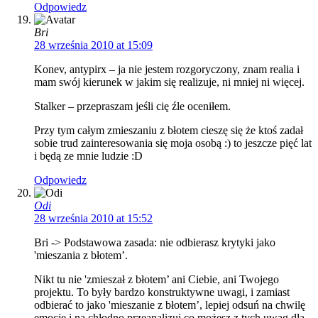
Odpowiedz
Bri
28 września 2010 at 15:09
Konev, antypirx – ja nie jestem rozgoryczony, znam realia i
mam swój kierunek w jakim się realizuje, ni mniej ni więcej.
Stalker – przepraszam jeśli cię źle oceniłem.
Przy tym całym zmieszaniu z błotem cieszę się że ktoś zadał
sobie trud zainteresowania się moja osobą :) to jeszcze pięć lat
i będą ze mnie ludzie :D
Odpowiedz
Odi
28 września 2010 at 15:52
Bri -> Podstawowa zasada: nie odbierasz krytyki jako
'mieszania z błotem’.
Nikt tu nie 'zmieszał z błotem’ ani Ciebie, ani Twojego
projektu. To były bardzo konstruktywne uwagi, i zamiast
odbierać to jako 'mieszanie z błotem’, lepiej odsuń na chwilę
emocje i na chłodno przeanalizuj co możesz z tych uwag dla