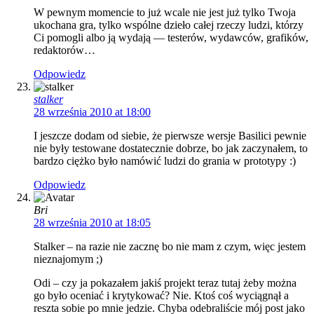
W pewnym momencie to już wcale nie jest już tylko Twoja
ukochana gra, tylko wspólne dzieło całej rzeczy ludzi, którzy
Ci pomogli albo ją wydają — testerów, wydawców, grafików,
redaktorów…
Odpowiedz
stalker
28 września 2010 at 18:00
I jeszcze dodam od siebie, że pierwsze wersje Basilici pewnie
nie były testowane dostatecznie dobrze, bo jak zaczynałem, to
bardzo ciężko było namówić ludzi do grania w prototypy :)
Odpowiedz
Bri
28 września 2010 at 18:05
Stalker – na razie nie zacznę bo nie mam z czym, więc jestem
nieznajomym ;)
Odi – czy ja pokazałem jakiś projekt teraz tutaj żeby można
go było oceniać i krytykować? Nie. Ktoś coś wyciągnął a
reszta sobie po mnie jedzie. Chyba odebraliście mój post jako