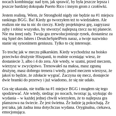
nocach kombinując nad tym, jak sprawić, by była jeszcze lepsza i
jeszcze bardziej dokopała Puerto Rico i innym grom z czołówki.
Jestem realistą. Wiem, że Stronghold nigdy nie będzie na #1 miejscu
rankingu BGG. Ba! Kiedy go tworzyłem też to wiedziałem. Ale
realizm nie ma tu nic do rzeczy. Kiedy projektujesz grę, zagryzasz
zęby i robisz wszystko, by stworzyć najlepszą rzecz na tej planecie.
Nie ma innej rady. Twoja gra zrewolucjonizuje rynek, dostaniesz za
nią Spiel des Jahres i DeutcheSpielPreis naraz, a twoje nazwisko
stanie się synonimem geniuszu. Tylko to cię interesuje.
To trochę jak w meczu piłkarskim. Kiedy wychodzisz na boisko
przeciwko drużynie Hiszpanii, to realnie oceniając wiesz, że
dostaniecie 3, albo i 4 do zera. Ale wtedy, w szatni, przed meczem,
wierzysz w zwycięstwo. Trenowałeś na maksa, masz zgraną
drużynę, masz dobrego trenera i wtedy, przed meczem wierzysz, że
jakoś to będzie, że zdołacie wygrać. Zaczyna się mecz, dostajecie
dwie bramki do przerwy i już wiadomo, że się nie udało.
Gra się ukazała, nie trafiła na #1 miejsce BGG i mogłem się tego
spodziewać. Ale wtedy, siedząc po nocach, tworząc ją, szykując do
wydania – w każdej jednej chwili wierzyłem, że to najlepsza gra
planszowa na świecie. Że jest świetna. Że ludzie ją pokochają. Że
jest taka, jak żadna inna dotychczas wydana. Oryginalna, ciekawa,
emocjonująca.