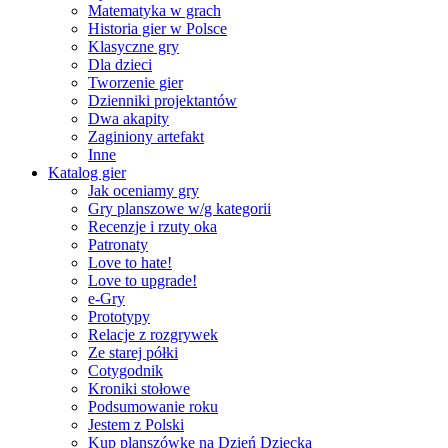
Matematyka w grach
Historia gier w Polsce
Klasyczne gry
Dla dzieci
Tworzenie gier
Dzienniki projektantów
Dwa akapity
Zaginiony artefakt
Inne
Katalog gier
Jak oceniamy gry
Gry planszowe w/g kategorii
Recenzje i rzuty oka
Patronaty
Love to hate!
Love to upgrade!
e-Gry
Prototypy
Relacje z rozgrywek
Ze starej półki
Cotygodnik
Kroniki stołowe
Podsumowanie roku
Jestem z Polski
Kup planszówkę na Dzień Dziecka