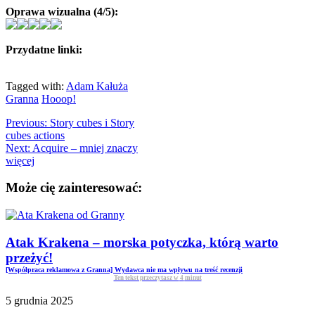
Oprawa wizualna (4/5):
Przydatne linki:
Tagged with:
Adam Kałuża
Granna
Hooop!
Previous:
Story cubes i Story
cubes actions
Next:
Acquire – mniej znaczy
więcej
Może cię zainteresować:
Atak Krakena – morska potyczka, którą warto
przeżyć!
[Współpraca reklamowa z Granna] Wydawca nie ma wpływu na treść recenzji
Ten tekst przeczytasz w
4
minut
5 grudnia 2025