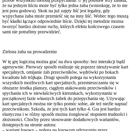
przede wszystkim metodą przepychania. U jej podstaw leży zasada,
że na jednym liściu może być tylko jedna żaba (wnioskuję, że to nie
jest pora godowa). Skok na już zajęty liść jest legalny, gdy
wypychana żaba może przenieść się na inny liść. Wobec tego muszą
być kładki łączące odpowiednie liście. Dzięki tej metodzie można
tworzyć bardzo złożone ruchy, których efektu końcowego czasem
sami nie potrafimy przewidzieć.
Zielona żaba na prowadzeniu
W tę grę logiczną można grać na dwa sposoby: bez interakcji bądź
agresywnie. Pierwszy sposób realizuje się poprzez nieużywanie kart
specjalnych, omijanie żab przeciwników, wędrówki po bokach
kwadratu lub trójkąta. Drugi sposób polega na wykorzystaniu
wszystkich możliwych kart specjalnych, przemieszczaniu się w
obszarze środka planszy, ciągłym atakowaniu przeciwników i
spychaniu ich w niewłaściwych kierunkach, wykorzystaniu w
początkowej fazie własnych żabek do przepychania się. Używając
kart specjalnych można nie tylko pomóc sobie, ale też nieźle napsuć
przeciwnikom. Szkoda, że jest tych kart tylko 4. Gra jest bardzo
elastyczna i w różny sposób można żonglować stopniem trudności i
złożoności. Choćby przez stosowanie dodatkowych wariantów,
dostępnych na stronie autora:
– wariant losowy – polega na losowym odrzuceniu przez