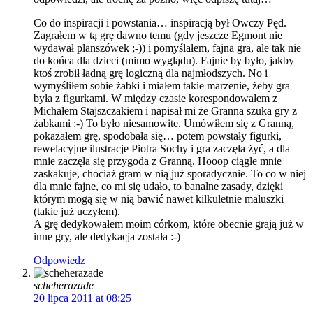
Co do inspiracji i powstania… inspiracją był Owczy Pęd.
Zagrałem w tą grę dawno temu (gdy jeszcze Egmont nie
wydawał planszówek ;-)) i pomyślałem, fajna gra, ale tak nie
do końca dla dzieci (mimo wyglądu). Fajnie by było, jakby
ktoś zrobił ładną grę logiczną dla najmłodszych. No i
wymyśliłem sobie żabki i miałem takie marzenie, żeby gra
była z figurkami. W między czasie korespondowałem z
Michałem Stajszczakiem i napisał mi że Granna szuka gry z
żabkami :-) To było niesamowite. Umówiłem się z Granną,
pokazałem grę, spodobała się… potem powstały figurki,
rewelacyjne ilustracje Piotra Sochy i gra zaczęła żyć, a dla
mnie zaczęła się przygoda z Granną. Hooop ciągle mnie
zaskakuje, chociaż gram w nią już sporadycznie. To co w niej
dla mnie fajne, co mi się udało, to banalne zasady, dzięki
którym mogą się w nią bawić nawet kilkuletnie maluszki
(takie już uczyłem).
A grę dedykowałem moim córkom, które obecnie grają już w
inne gry, ale dedykacja została :-)
Odpowiedz
scheherazade
20 lipca 2011 at 08:25