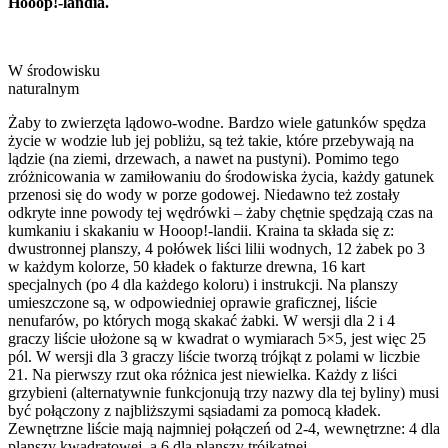
Hooop!-landia.
W środowisku
naturalnym
Żaby to zwierzęta lądowo-wodne. Bardzo wiele gatunków spędza
życie w wodzie lub jej pobliżu, są też takie, które przebywają na
lądzie (na ziemi, drzewach, a nawet na pustyni). Pomimo tego
zróżnicowania w zamiłowaniu do środowiska życia, każdy gatunek
przenosi się do wody w porze godowej. Niedawno też zostały
odkryte inne powody tej wędrówki – żaby chętnie spędzają czas na
kumkaniu i skakaniu w Hooop!-landii. Kraina ta składa się z:
dwustronnej planszy, 4 połówek liści lilii wodnych, 12 żabek po 3
w każdym kolorze, 50 kładek o fakturze drewna, 16 kart
specjalnych (po 4 dla każdego koloru) i instrukcji. Na planszy
umieszczone są, w odpowiedniej oprawie graficznej, liście
nenufarów, po których mogą skakać żabki. W wersji dla 2 i 4
graczy liście ułożone są w kwadrat o wymiarach 5×5, jest więc 25
pól. W wersji dla 3 graczy liście tworzą trójkąt z polami w liczbie
21. Na pierwszy rzut oka różnica jest niewielka. Każdy z liści
grzybieni (alternatywnie funkcjonują trzy nazwy dla tej byliny) musi
być połączony z najbliższymi sąsiadami za pomocą kładek.
Zewnętrzne liście mają najmniej połączeń od 2-4, wewnętrzne: 4 dla
planszy kwadratowej, a 6 dla planszy trójkątnej.