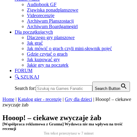
Audiobook GF
Zjawiska ponadplanszowe
Videorecenzje
Archiwum Planszostacji
Archiwum Boardgamegirl
Dla początkujących
Dlaczego gry planszowe
Jak grać
Jak mówić o grach czyli mini-słownik pojęć
Gdzie czytać o grach
Jak kupować gry
Jakie gry na początek
FORUM
🔍 SZUKAJ
Search for:
Search Button
Home
|
Katalog gier - recenzje
|
Gry dla dzieci
|
Hooop! – ciekawe
zwyczaje żab
Hooop! – ciekawe zwyczaje żab
[Współpraca reklamowa z Granna] Wydawca nie ma wpływu na treść
recenzji
Ten tekst przeczytasz w
7
minut