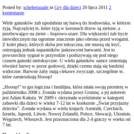
Posted by:
scheherazade
in
Gry dla dzieci
20 lipca 2011
2
komentarze
Wiele gatunków żab upodabnia się barwą do środowiska, w którym
żyją. Najczęściej te, które żyją w koronach drzew są zielone, a
przebywające na ziemi – brązowo-szare. Dla większości żab bycie
niewidocznym ma ogromne znaczenie jako obrona przed wrogami.
Z kolei płazy, których skóra jest toksyczna, nie muszą się kryć,
ostrzegają jednak napastników jaskrawymi barwami. Jest to
powszechny sygnał w przyrodzie i podszywają się pod niego
czasem gatunki nietoksyczne. U wielu gatunków samce zmieniają
również barwę w porze godowej, dzięki czemu stają się bardziej
widoczne. Barwne żaby mają ciekawe zwyczaje, szczególnie te,
które zamieszkują Hooop!
„Hooop!” to gra logiczna i familijna, która miała swoją premierę w
październiku 2008 r. Została wydana przez Grannę, a jej autorem
jest Adam Kałuża. W 2009 r. otrzymała wyróżnienie w kategorii
zabawki dla dzieci w wieku 7-12 lat w konkursie „Świat przyjazny
dziecku”. Została wydana w wielu krajach: Australii, Czechach,
Izraelu, Japonii, Litwie, Nowej Zelandii, Polsce, Słowacji, Ukrainie,
Węgrzech, Włoszech. Jest przeznaczona dla 2-4 graczy w wieku od
7 lat.