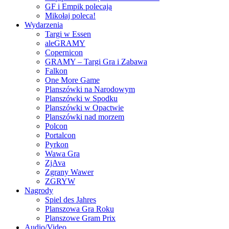
GF i Empik polecają
Mikołaj poleca!
Wydarzenia
Targi w Essen
aleGRAMY
Copernicon
GRAMY – Targi Gra i Zabawa
Falkon
One More Game
Planszówki na Narodowym
Planszówki w Spodku
Planszówki w Opactwie
Planszówki nad morzem
Polcon
Portalcon
Pyrkon
Wawa Gra
ZjAva
Zgrany Wawer
ZGRYW
Nagrody
Spiel des Jahres
Planszowa Gra Roku
Planszowe Gram Prix
Audio/Video