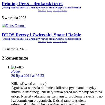
Printing Press – drukarski tetris
[Współpraca reklamowa z Granna] Wydawca nie ma wpływu na treść recenzji
Ten tekst przeczytasz w
6
minut
5 września 2023
DUOS Rzeczy i Zwierzaki, Sport i Baśnie
[Współpraca reklamowa z Granna] Wydawca nie ma wpływu na treść recenzji
Ten tekst przeczytasz w
3
minut
10 sierpnia 2023
2 komentarze
Folko
20 lipca 2011 at 07:53
Kilka słów od autora ;-)
Agnieszka napisała do mnie z kilkoma pytaniami, między
innymi o inspirację. Niestety trafiła przed moim wyjazdem na
urlop. Niestety okazało się, że mam tu problemy z siecią… no
i zapomniałem o pytaniach. Dzisiaj rano wysłałem
odpowiedzi, ale trochę za późno, więc odpiszę tutaj…