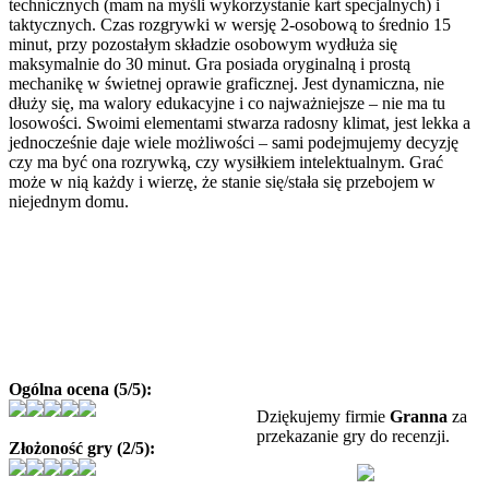
technicznych (mam na myśli wykorzystanie kart specjalnych) i
taktycznych. Czas rozgrywki w wersję 2-osobową to średnio 15
minut, przy pozostałym składzie osobowym wydłuża się
maksymalnie do 30 minut. Gra posiada oryginalną i prostą
mechanikę w świetnej oprawie graficznej. Jest dynamiczna, nie
dłuży się, ma walory edukacyjne i co najważniejsze – nie ma tu
losowości. Swoimi elementami stwarza radosny klimat, jest lekka a
jednocześnie daje wiele możliwości – sami podejmujemy decyzję
czy ma być ona rozrywką, czy wysiłkiem intelektualnym. Grać
może w nią każdy i wierzę, że stanie się/stała się przebojem w
niejednym domu.
Ogólna ocena (5/5):
Dziękujemy firmie
Granna
za
przekazanie gry do recenzji.
Złożoność gry (2/5):