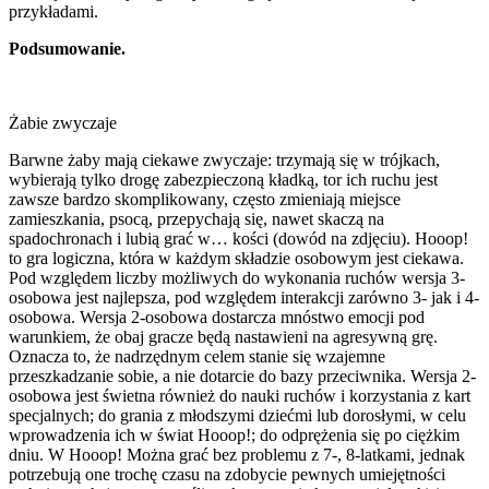
przykładami.
Podsumowanie.
Żabie zwyczaje
Barwne żaby mają ciekawe zwyczaje: trzymają się w trójkach,
wybierają tylko drogę zabezpieczoną kładką, tor ich ruchu jest
zawsze bardzo skomplikowany, często zmieniają miejsce
zamieszkania, psocą, przepychają się, nawet skaczą na
spadochronach i lubią grać w… kości (dowód na zdjęciu). Hooop!
to gra logiczna, która w każdym składzie osobowym jest ciekawa.
Pod względem liczby możliwych do wykonania ruchów wersja 3-
osobowa jest najlepsza, pod względem interakcji zarówno 3- jak i 4-
osobowa. Wersja 2-osobowa dostarcza mnóstwo emocji pod
warunkiem, że obaj gracze będą nastawieni na agresywną grę.
Oznacza to, że nadrzędnym celem stanie się wzajemne
przeszkadzanie sobie, a nie dotarcie do bazy przeciwnika. Wersja 2-
osobowa jest świetna również do nauki ruchów i korzystania z kart
specjalnych; do grania z młodszymi dziećmi lub dorosłymi, w celu
wprowadzenia ich w świat Hooop!; do odprężenia się po ciężkim
dniu. W Hooop! Można grać bez problemu z 7-, 8-latkami, jednak
potrzebują one trochę czasu na zdobycie pewnych umiejętności