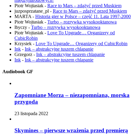
międzynarodowych!
Piotr Wojtasiak
-
Race to Mars – zdążyć przed Muskiem
juzposprzatane_pl
-
Race to Mars – zdążyć przed Muskiem
MARTA
-
Historia gier w Polsce – część 11. Lata 1997-2000
Piotr Wojtasiak
-
Turbo – rozrywka wysokooktanowa
lbyczy
-
Turbo – rozrywka wysokooktanowa
Piotr Wojtasiak
-
Love To Upgrade… Organizery od
CubicRobin
Krzysiek
-
Love To Upgrade… Organizery od CubicRobin
Ink
-
Ink – abstrakcyjne tuszem chlapanie
Grzegorz
-
Ink – abstrakcyjne tuszem chlapanie
Ink
-
Ink – abstrakcyjne tuszem chlapanie
Audiobook GF
Zapomniane Morza – niezapomniana, morska
przygoda
23 listopada 2022
Skymines – pierwsze wrażenia przed premierą