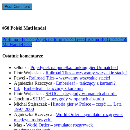
#58 Polski MatHandel
Profil na FB >>>
Wątek na forum >>>
GeekLists na BGG >>>
#59
MatHandel >>>
Ostatnie komentarze
sellock
-
Pojedynek na pudełka: ranking gier Unmatched
Piotr Wojtasiak
-
Railroad Tiles – wzywamy wszystkie stacje!
Paweł
-
Railroad Tiles – wzywamy wszystkie stacje!
Agnieszka Rzeczyca
-
Emberleaf – tańczący z kartami?
Ink
-
Emberleaf – tańczący z kartami?
Piotr Wojtasiak
-
SHUG – przygody w oparach absurdu
Jaochim
-
SHUG – przygody w oparach absurdu
Michał Stajszczak
-
Historia gier w Polsce – część 11. Lata
1997-2000
Agnieszka Rzeczyca
-
World Order – symulator rozgrywek
międzynarodowych!
Max
-
World Order – symulator rozgrywek