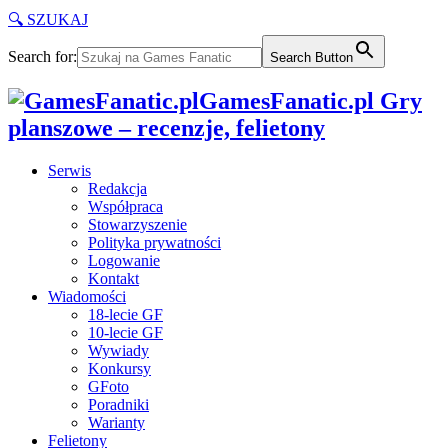
🔍 SZUKAJ
Search for:
Search Button
GamesFanatic.pl Gry
planszowe – recenzje, felietony
Serwis
Redakcja
Współpraca
Stowarzyszenie
Polityka prywatności
Logowanie
Kontakt
Wiadomości
18-lecie GF
10-lecie GF
Wywiady
Konkursy
GFoto
Poradniki
Warianty
Felietony