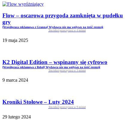
Flow – oscarowa przygoda zamknięta w pudełku
gry
[Współpraca reklamowa z Granna] Wydawca nie ma wpływu na treść recenzji
Ten tekst przeczytasz w
4
minut
19 maja 2025
K2 Digital Edition – wspinamy się cyfrowo
[Współpraca reklamowa z Rebel] Wydawca nie ma wpływu na treść recenzji
Ten tekst przeczytasz w
3
minut
9 marca 2024
Kroniki Stołowe – Luty 2024
Ten tekst przeczytasz w
9
minut
29 lutego 2024