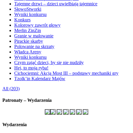
Tajemne drzwi – dzieci uwielbiają tajemnice
SłowoStworki
Wyniki konkursu
Konkurs
Kolorowy zawrót głowy
Merlin ZinZin
Granie w malowanie
Pirackie skarby
Polowanie na skrzaty
Władca Areny
Wyniki konkursu
Czym zająć dzieci, by się nie nudziły
Hej, to moja ryba!
Cichociemni: Akcja Most III – podstawy mechaniki gry
Tzolk’in Kalendarz Majów
All (203)
Patronaty – Wydarzenia
Wydarzenia