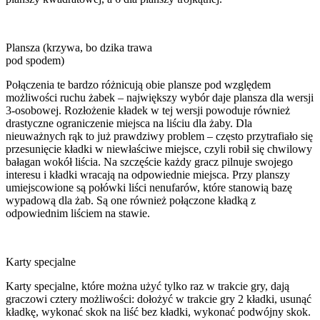
Plansza (krzywa, bo dzika trawa
pod spodem)
Połączenia te bardzo różnicują obie plansze pod względem
możliwości ruchu żabek – największy wybór daje plansza dla wersji
3-osobowej. Rozłożenie kładek w tej wersji powoduje również
drastyczne ograniczenie miejsca na liściu dla żaby. Dla
nieuważnych rąk to już prawdziwy problem – często przytrafiało się
przesunięcie kładki w niewłaściwe miejsce, czyli robił się chwilowy
bałagan wokół liścia. Na szczęście każdy gracz pilnuje swojego
interesu i kładki wracają na odpowiednie miejsca. Przy planszy
umiejscowione są połówki liści nenufarów, które stanowią bazę
wypadową dla żab. Są one również połączone kładką z
odpowiednim liściem na stawie.
Karty specjalne
Karty specjalne, które można użyć tylko raz w trakcie gry, dają
graczowi cztery możliwości: dołożyć w trakcie gry 2 kładki, usunąć
kładkę, wykonać skok na liść bez kładki, wykonać podwójny skok.