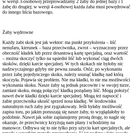
w wersji 3-osobowej przeprowadzamy 2 żaby do jednej bazy i 1
żabę do drugiej; w wersji 4-osobowej każda żaba musi powędrować
do innego liścia bazowego.
Żaby wędrowne
Każdy żabi skok jest jak wektor: ma punkt przyłożenia – liść
nenufaru, kierunek – baza przeciwnika, zwrot – wyznaczony przez
obecność kładek lub przez desantową kartę specjalną, oraz wartość
– można skoczyć tylko na sąsiedni liść lub wykonać ciąg dwóch
skoków, dzięki karcie specjalnej. W tych skokach nie byłoby nic
nadzwyczajnego gdyby nie pewna zasada. Otóż, po wykonaniu
przez żabę pojedynczego skoku, należy usunąć kładkę nad którą
skoczyła. Pojawia się problem. Nie ma kładki, to nie ma możliwości
wykonania skoku. Nasze żaby są jednak pracowite i w swojej turze,
zamiast skoku, mogą połączyć kładką pożądany liść. Mogą położyć
nawet dwie kładki dzięki karcie specjalnej. Mogą też napsocić i
żabie przeciwnika ukraść sprzed nosa kładkę. W środowisku
naturalnym ruch żaby jest zygzakowaty. Jeśli byłaby możliwość
zapisu toru, po jakim poruszają się nasze żaby, to wyglądałoby to
podobnie. Nawet jak sobie zaplanujemy prostą drogę, to nagle się
okazuje, że przeciwnicy krzyżują nam plany i schodzimy na
manowce. Odbywa się to nie tylko przy użyciu kart specjalnych, ale