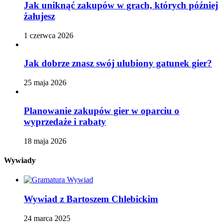
Jak uniknąć zakupów w grach, których później
żałujesz
1 czerwca 2026
Jak dobrze znasz swój ulubiony gatunek gier?
25 maja 2026
Planowanie zakupów gier w oparciu o
wyprzedaże i rabaty
18 maja 2026
Wywiady
Wywiad z Bartoszem Chlebickim
24 marca 2025