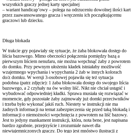
wszystkich graczy jednej karty specjalnej
– wariant handicap’owy – polega na odrzuceniu dowolnej ilości kart
przez zaawansowanego gracza i wręczeniu ich początkującemu
graczowi lub dziecku.
Długa blokada
W trakcie gry pojawiały się sytuacje, że żaba blokowała dostęp do
liścia bazowego. Mimo obecności połączenia pomiędzy bazą a
pierwszym liściem nenufaru, nie można wepchnąć żaby z powrotem
do domku. Przy pewnym ułożeniu kładek istniałaby możliwość
wzajemnego wpychania i wypychania 2 żab w innych kolorach
do/z domku. W wersji 3-osobowej pojawiła się też sytuacja
podobna (patrz zdjęcie): 1 żaba blokowała dostęp do swojego liścia
bazowego, a 2 czyhały na ów wolny liść. Nikt nie chciał ustąpić i
wybudować odpowiedniej kładki. Sprawa musiała się rozwiązać w
momencie, gdy pozostałe żaby zajmowały już domki przeciwników
i trzeba było wykonać jakiś ruch. Niestety w instrukcji nie ma
żadnych informacji na temat zabezpieczenia się przed taką blokadą i
informacji o niemożności wepchnięcia z powrotem na liść bazowy.
Jest to jedyny mankament instrukcji, która, nota bene, jest napisana
bardzo zgrabnie, przejrzyście i zrozumiale nawet dla
niewtajemniczonych graczy. Do tego jest mnóstwo ilustracji z