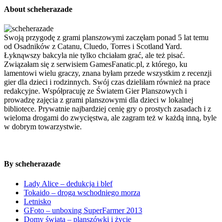
About scheherazade
Swoją przygodę z grami planszowymi zaczęłam ponad 5 lat temu
od Osadników z Catanu, Cluedo, Torres i Scotland Yard.
Łyknąwszy bakcyla nie tylko chciałam grać, ale też pisać.
Związałam się z serwisiem GamesFanatic.pl, z którego, ku
lamentowi wielu graczy, znana byłam przede wszystkim z recenzji
gier dla dzieci i rodzinnych. Swój czas dzieliłam również na prace
redakcyjne. Współpracuję ze Światem Gier Planszowych i
prowadzę zajęcia z grami planszowymi dla dzieci w lokalnej
bibliotece. Prywatnie najbardziej cenię gry o prostych zasadach i z
wieloma drogami do zwycięstwa, ale zagram też w każdą inną, byle
w dobrym towarzystwie.
By scheherazade
Lady Alice – dedukcja i blef
Tokaido – droga wschodniego morza
Letnisko
GFoto – unboxing SuperFarmer 2013
Domy świata – planszówki i życie