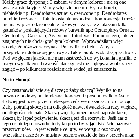
Każdy gracz dysponuje 3 żabami w danym kolorze i nie są one
wcale abstrakcyjne. Mamy więc zielone np. Hyla arboreta,
niebieskie np. Dendrobates azureus, czerwone np. Dendrobates
pumilio i różowe… Tak, te ostatnie wzbudzają kontrowersje i może
nie ma w przyrodzie idealnie różowych żab, ale znalazłam kilka
gatunków posiadających różowy barwnik np.: Ceratophrys Ornata,
Ceratophrys Calcarata, Agalychnis Litodryas. Pomimo tego, nikt ze
znajomych nie chciał grać tym kolorem. Wprowadziłam więc
zasadę, że różowe zaczynają. Pojawili się chętni. Żaby są
przepiękne i dobrze się je chwyta. Takie pionki wzbudzają zachwyt.
Pod względem jakości nie mam zastrzeżeń do wykonania i grafiki, z
małym wyjątkiem. Trwałość planszy jest nie najlepsza w obszarze
zagięć – po kilkunastu rozłożeniach widać już zniszczenia.
No to Hooop!
Czy zastanawialiście się dlaczego żaby skaczą? Wynika to na
pewno z budowy anatomicznej kończyn i sposobu walki o życie.
Łatwiej jest uciec przed niebezpieczeństwem skacząc niż chodząc.
Żaby potrafią skoczyć na odległość nawet dwadzieścia razy większą
od długości ich ciała. Skaczą więc by uciec przed napastnikiem,
skaczą by łapać pożywienie, skaczą też dla rozrywki. Jeśli zaś z
tego ostatniego powodu, to tylko po to by zająć liść/liście bazowe
przeciwników. To jest właśnie cel gry. W wersji 2-osobowej
wszystkie nasze żaby musimy przeprowadzić do bazy przeciwnika;