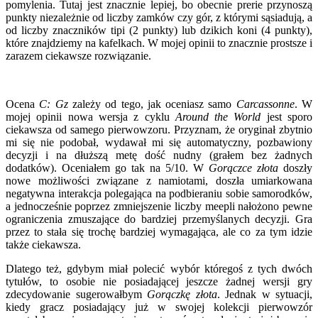
pomylenia. Tutaj jest znacznie lepiej, bo obecnie prerie przynoszą
punkty niezależnie od liczby zamków czy gór, z którymi sąsiadują, a
od liczby znaczników tipi (2 punkty) lub dzikich koni (4 punkty),
które znajdziemy na kafelkach. W mojej opinii to znacznie prostsze i
zarazem ciekawsze rozwiązanie.
Ocena
C: Gz
zależy od tego, jak oceniasz samo
Carcassonne
. W
mojej opinii nowa wersja z cyklu
Around the World
jest sporo
ciekawsza od samego pierwowzoru. Przyznam, że oryginał zbytnio
mi się nie podobał, wydawał mi się automatyczny, pozbawiony
decyzji i na dłuższą metę dość nudny (grałem bez żadnych
dodatków). Oceniałem go tak na 5/10. W
Gorączce złota
doszły
nowe możliwości związane z namiotami, doszła umiarkowana
negatywna interakcja polegająca na podbieraniu sobie samorodków,
a jednocześnie poprzez zmniejszenie liczby meepli nałożono pewne
ograniczenia zmuszające do bardziej przemyślanych decyzji. Gra
przez to stała się trochę bardziej wymagająca, ale co za tym idzie
także ciekawsza.
Dlatego też, gdybym miał polecić wybór któregoś z tych dwóch
tytułów, to osobie nie posiadającej jeszcze żadnej wersji gry
zdecydowanie sugerowałbym
Gorączkę złota
. Jednak w sytuacji,
kiedy gracz posiadający już w swojej kolekcji pierwowzór