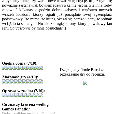
zapytałaby mnie, czy warto inwestować w tę edycję, to już bym się
poważnie zastanawiał, bowiem rozgrywka nie jest na tyle inna, żeby
zapewnić kilkanaście godzin dobrej zabawy i mnóstwo nowych
wrażeń ludziom, którzy ograli już porządnie swój egzemplarz
podstawowy. Bo mimo, że lifting okazał się bardzo udany, to jednak
wciąż to ta sama gra. No ale z drugiej strony, który prawdziwy fan
serii
Carcassonne
by mnie posłuchał? ;)
Ogólna ocena (7/10):
Dziękujemy firmie
Bard
za
przekazanie gry do recenzji.
Złożoność gry (4/10):
Oprawa wizualna (7/10):
Co znaczy ta ocena według
Games Fanatic?
Dobry, solidny produkt. Gra może