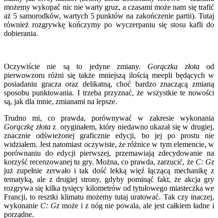
możemy wykopać nic nie warty gruz, a czasami może nam się trafić
aż 5 samorodków, wartych 5 punktów na zakończenie partii). Tutaj
również rozgrywkę kończymy po wyczerpaniu się stosu kafli do
dobierania.
Oczywiście nie są to jedyne zmiany.
Gorączka złota
od
pierwowzoru różni się także mniejszą ilością meepli będących w
posiadaniu gracza oraz delikatną, choć bardzo znaczącą zmianą
sposobu punktowania. I trzeba przyznać, że wszystkie te nowości
są, jak dla mnie, zmianami na lepsze.
Trudno mi, co prawda, porównywać w zakresie wykonania
Gorączkę złota
z oryginałem, który niedawno ukazał się w drugiej,
znacznie odświeżonej graficznie edycji, bo jej po prostu nie
widziałem. Jest natomiast oczywiste, że różnice w tym elemencie, w
porównaniu do edycji pierwszej, przemawiają zdecydowanie na
korzyść recenzowanej tu gry. Można, co prawda, zarzucić, że
C: Gz
już zupełnie zerwało i tak dość lekką więź łączącą mechanikę z
tematyką, ale z drugiej strony, gdyby pominąć fakt, że akcja gry
rozgrywa się kilka tysięcy kilometrów od tytułowego miasteczka we
Francji, to resztki klimatu możemy tutaj uratować. Tak czy inaczej,
wykonanie
C: Gz
może i z nóg nie powala, ale jest całkiem ładne i
porządne.