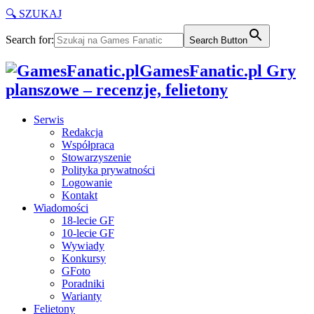
🔍 SZUKAJ
Search for:
Search Button
GamesFanatic.pl Gry
planszowe – recenzje, felietony
Serwis
Redakcja
Współpraca
Stowarzyszenie
Polityka prywatności
Logowanie
Kontakt
Wiadomości
18-lecie GF
10-lecie GF
Wywiady
Konkursy
GFoto
Poradniki
Warianty
Felietony