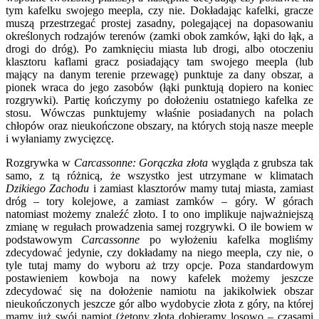
tym kafelku swojego meepla, czy nie. Dokładając kafelki, gracze
muszą przestrzegać prostej zasadny, polegającej na dopasowaniu
określonych rodzajów terenów (zamki obok zamków, łąki do łąk, a
drogi do dróg). Po zamknięciu miasta lub drogi, albo otoczeniu
klasztoru kaflami gracz posiadający tam swojego meepla (lub
mający na danym terenie przewagę) punktuje za dany obszar, a
pionek wraca do jego zasobów (łąki punktują dopiero na koniec
rozgrywki). Partię kończymy po dołożeniu ostatniego kafelka ze
stosu. Wówczas punktujemy właśnie posiadanych na polach
chłopów oraz nieukończone obszary, na których stoją nasze meeple
i wyłaniamy zwycięzcę.
Rozgrywka w
Carcassonne: Gorączka złota
wygląda z grubsza tak
samo, z tą różnicą, że wszystko jest utrzymane w klimatach
Dzikiego Zachodu
i zamiast klasztorów mamy tutaj miasta, zamiast
dróg – tory kolejowe, a zamiast zamków – góry. W górach
natomiast możemy znaleźć złoto. I to ono implikuje najważniejszą
zmianę w regułach prowadzenia samej rozgrywki. O ile bowiem w
podstawowym
Carcassonne
po wyłożeniu kafelka mogliśmy
zdecydować jedynie, czy dokładamy na niego meepla, czy nie, o
tyle tutaj mamy do wyboru aż trzy opcje. Poza standardowym
postawieniem kowboja na nowy kafelek możemy jeszcze
zdecydować się na dołożenie namiotu na jakikolwiek obszar
nieukończonych jeszcze gór albo wydobycie złota z góry, na której
mamy już swój namiot (żetony złota dobieramy losowo – czasami