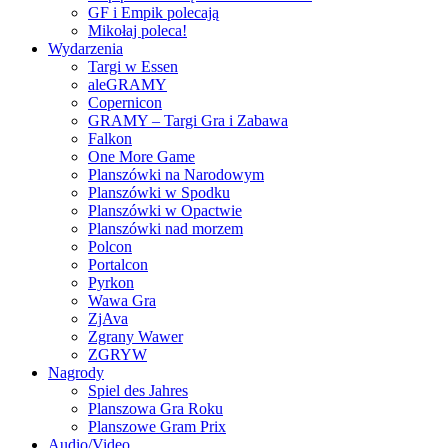
GF i Empik polecają
Mikołaj poleca!
Wydarzenia
Targi w Essen
aleGRAMY
Copernicon
GRAMY – Targi Gra i Zabawa
Falkon
One More Game
Planszówki na Narodowym
Planszówki w Spodku
Planszówki w Opactwie
Planszówki nad morzem
Polcon
Portalcon
Pyrkon
Wawa Gra
ZjAva
Zgrany Wawer
ZGRYW
Nagrody
Spiel des Jahres
Planszowa Gra Roku
Planszowe Gram Prix
Audio/Video