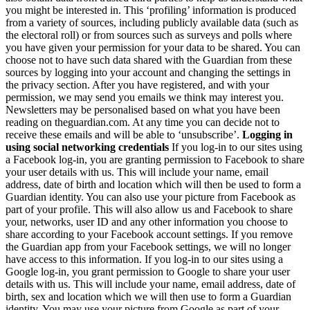
you might be interested in. This ‘profiling’ information is produced
from a variety of sources, including publicly available data (such as
the electoral roll) or from sources such as surveys and polls where
you have given your permission for your data to be shared. You can
choose not to have such data shared with the Guardian from these
sources by logging into your account and changing the settings in
the privacy section. After you have registered, and with your
permission, we may send you emails we think may interest you.
Newsletters may be personalised based on what you have been
reading on theguardian.com. At any time you can decide not to
receive these emails and will be able to ‘unsubscribe’.
Logging in
using social networking credentials
If you log-in to our sites using
a Facebook log-in, you are granting permission to Facebook to share
your user details with us. This will include your name, email
address, date of birth and location which will then be used to form a
Guardian identity. You can also use your picture from Facebook as
part of your profile. This will also allow us and Facebook to share
your, networks, user ID and any other information you choose to
share according to your Facebook account settings. If you remove
the Guardian app from your Facebook settings, we will no longer
have access to this information. If you log-in to our sites using a
Google log-in, you grant permission to Google to share your user
details with us. This will include your name, email address, date of
birth, sex and location which we will then use to form a Guardian
identity. You may use your picture from Google as part of your