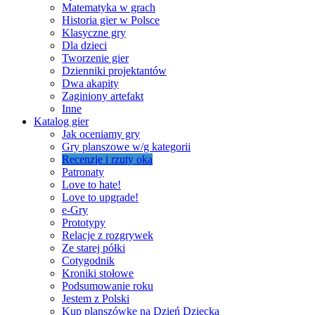
Matematyka w grach
Historia gier w Polsce
Klasyczne gry
Dla dzieci
Tworzenie gier
Dzienniki projektantów
Dwa akapity
Zaginiony artefakt
Inne
Katalog gier
Jak oceniamy gry
Gry planszowe w/g kategorii
Recenzje i rzuty oka
Patronaty
Love to hate!
Love to upgrade!
e-Gry
Prototypy
Relacje z rozgrywek
Ze starej półki
Cotygodnik
Kroniki stołowe
Podsumowanie roku
Jestem z Polski
Kup planszówkę na Dzień Dziecka