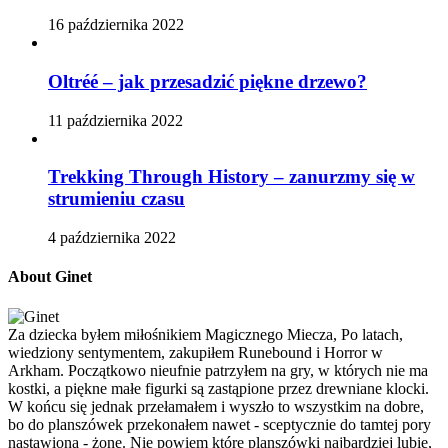
16 października 2022
Oltréé – jak przesadzić piękne drzewo?
11 października 2022
Trekking Through History – zanurzmy się w
strumieniu czasu
4 października 2022
About Ginet
Za dziecka byłem miłośnikiem Magicznego Miecza, Po latach,
wiedziony sentymentem, zakupiłem Runebound i Horror w
Arkham. Początkowo nieufnie patrzyłem na gry, w których nie ma
kostki, a piękne małe figurki są zastąpione przez drewniane klocki.
W końcu się jednak przełamałem i wyszło to wszystkim na dobre,
bo do planszówek przekonałem nawet - sceptycznie do tamtej pory
nastawioną - żonę. Nie powiem które planszówki najbardziej lubię,