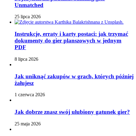
Unmatched
25 lipca 2026
Instrukcje, erraty i karty postaci: jak trzymać
dokumenty do gier planszowych w jednym
PDF
8 lipca 2026
Jak uniknąć zakupów w grach, których później
żałujesz
1 czerwca 2026
Jak dobrze znasz swój ulubiony gatunek gier?
25 maja 2026