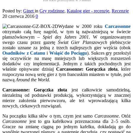
Posted by:
Ginet
in
Gry rodzinne
,
Katalog gier - recenzje
,
Recenzje
20 czerwca 2016
0
Wydane w 2000 roku
Carcassonne
otrzymało całą furę nagród, w tym tą najważniejszą w świecie
planszówkowym –
Spiel des Jahres 2001
. W organizowanym
swego czasu przez gazetę
Świat Gier Planszowych
plebiscycie
zostało uznane za jedną z trzech najlepszych gier wejścia (obok
Osadników z Catanu
i
Wsiąść do Pociągu
). Sukces gry przełożył
się oczywiście na masę mniejszych lub większych rozszerzeń
dodatków czy implementacji. Jednym z takich pochodnych jest
właśnie opisywane dzisiaj
Carcassonne: Gorączka złota
, które
rozpoczyna nową serię gier z tym francuskim miastem w tytule, pod
nazwą
Around the World
.
Carcassonne: Gorączka złota
jest całkowicie samodzielną,
niezależną od podstawki produkcją, wykorzystującą w znacznej
mierze założenia pierwowzoru, ale też wprowadzającą kilka
nowych, ciekawych rozwiązań.
Na początku kilka słów o tym, czym jest samo
Carcassonne
. Otóż
Carcassonne
jest to gra kafelkowa przeznaczona dla 2–5 osób.
Gracze na zmianę ciągną po jednym kafelku, dokładają go do
wspólnie tworzonej planszy, a następnie decydują, czy postawić na