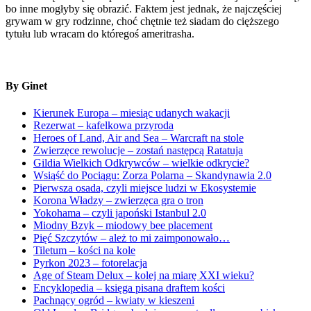
bo inne mogłyby się obrazić. Faktem jest jednak, że najczęściej
grywam w gry rodzinne, choć chętnie też siadam do cięższego
tytułu lub wracam do któregoś ameritrasha.
By Ginet
Kierunek Europa – miesiąc udanych wakacji
Rezerwat – kafelkowa przyroda
Heroes of Land, Air and Sea – Warcraft na stole
Zwierzęce rewolucje – zostań następcą Ratatuja
Gildia Wielkich Odkrywców – wielkie odkrycie?
Wsiąść do Pociągu: Zorza Polarna – Skandynawia 2.0
Pierwsza osada, czyli miejsce ludzi w Ekosystemie
Korona Władzy – zwierzęca gra o tron
Yokohama – czyli japoński Istanbul 2.0
Miodny Bzyk – miodowy bee placement
Pięć Szczytów – ależ to mi zaimponowało…
Tiletum – kości na kole
Pyrkon 2023 – fotorelacja
Age of Steam Delux – kolej na miarę XXI wieku?
Encyklopedia – księga pisana draftem kości
Pachnący ogród – kwiaty w kieszeni