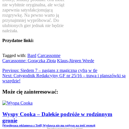
nie wybitnie oryginalna, ale wciąż
zapewnia satysfakcjonującą
rozgrywkę. Na pewno warto ją
przynajmniej wypróbować. Do
ulubionych gier jednak nie będzie
należała.
Przydatne linki:
Tagged with:
Bard
Carcassonne
Carcassonne: Gorączka Złota
Klaus-Jürgen Wrede
Previous:
Siedem 7 – pasjans z magiczną cyfrą w tle
Next:
Cotygodnik Redakcyjny GF nr 25/16 – trawa i planszówki są
wszędzie!
Może cię zainteresować:
Wyspy Cooka – Dalekie podróże w rodzinnym
gronie
[Współpraca reklamowa z Trefl] Wydawca nie ma wpływu na treść recenzji
Ten tekst przeczytasz w
5
minut