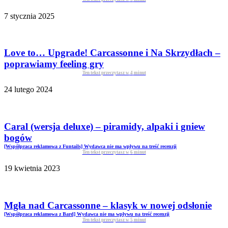
7 stycznia 2025
Love to… Upgrade! Carcassonne i Na Skrzydłach –
poprawiamy feeling gry
Ten tekst przeczytasz w
4
minut
24 lutego 2024
Caral (wersja deluxe) – piramidy, alpaki i gniew
bogów
[Współpraca reklamowa z Funtails] Wydawca nie ma wpływu na treść recenzji
Ten tekst przeczytasz w
6
minut
19 kwietnia 2023
Mgła nad Carcassonne – klasyk w nowej odsłonie
[Współpraca reklamowa z Bard] Wydawca nie ma wpływu na treść recenzji
Ten tekst przeczytasz w
5
minut