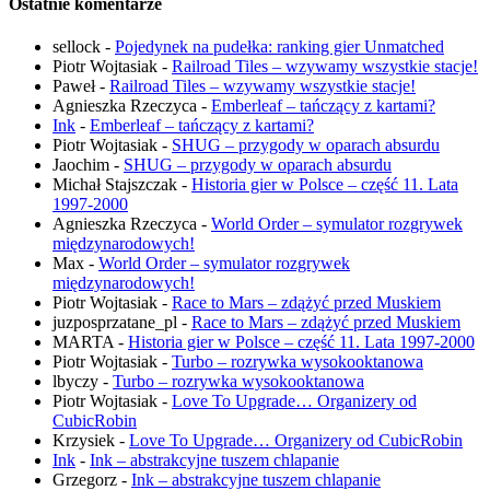
Ostatnie komentarze
sellock
-
Pojedynek na pudełka: ranking gier Unmatched
Piotr Wojtasiak
-
Railroad Tiles – wzywamy wszystkie stacje!
Paweł
-
Railroad Tiles – wzywamy wszystkie stacje!
Agnieszka Rzeczyca
-
Emberleaf – tańczący z kartami?
Ink
-
Emberleaf – tańczący z kartami?
Piotr Wojtasiak
-
SHUG – przygody w oparach absurdu
Jaochim
-
SHUG – przygody w oparach absurdu
Michał Stajszczak
-
Historia gier w Polsce – część 11. Lata
1997-2000
Agnieszka Rzeczyca
-
World Order – symulator rozgrywek
międzynarodowych!
Max
-
World Order – symulator rozgrywek
międzynarodowych!
Piotr Wojtasiak
-
Race to Mars – zdążyć przed Muskiem
juzposprzatane_pl
-
Race to Mars – zdążyć przed Muskiem
MARTA
-
Historia gier w Polsce – część 11. Lata 1997-2000
Piotr Wojtasiak
-
Turbo – rozrywka wysokooktanowa
lbyczy
-
Turbo – rozrywka wysokooktanowa
Piotr Wojtasiak
-
Love To Upgrade… Organizery od
CubicRobin
Krzysiek
-
Love To Upgrade… Organizery od CubicRobin
Ink
-
Ink – abstrakcyjne tuszem chlapanie
Grzegorz
-
Ink – abstrakcyjne tuszem chlapanie