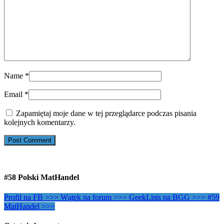
Name
*
Email
*
Zapamiętaj moje dane w tej przeglądarce podczas pisania
kolejnych komentarzy.
#58 Polski MatHandel
Profil na FB >>>
Wątek na forum >>>
GeekLists na BGG >>>
#59
MatHandel >>>