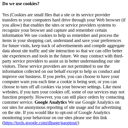
Do we use cookies?
Yes (Cookies are small files that a site or its service provider
transfers to your computers hard drive through your Web browser (if
you allow) that enables the sites or service providers systems to
recognize your browser and capture and remember certain
information We use cookies to help us remember and process the
items in your shopping cart, understand and save your preferences
for future visits, keep track of advertisements and compile aggregate
data about site traffic and site interaction so that we can offer better
site experiences and tools in the future. We may contract with third-
party service providers to assist us in better understanding our site
visitors. These service providers are not permitted to use the
information collected on our behalf except to help us conduct and
improve our business. If you prefer, you can choose to have your
computer warn you each time a cookie is being sent, or you can
choose to turn off all cookies via your browser settings. Like most
websites, if you turn your cookies off, some of our services may not
function properly. However, you can still place orders by contacting
customer service.
Google Analytics
We use Google Analytics on
our sites for anonymous reporting of site usage and for advertising
on the site. If you would like to opt-out of Google Analytics
monitoring your behaviour on our sites please use this link
(
https://tools.google.com/dlpage/gaoptout/
)