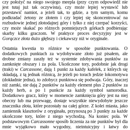
czy położyć na niego swojego meepla (przy czym odpowiedź nie
jest tutaj już tak oczywista), czy może lepiej wystawić lub
przestawić namiot, a jeżeli tak, to gdzie, a tym samym, komu
podkradać żetony ze złotem i czy lepiej się skoncentrować na
rozbudowie jednej złotodajnej góry i tylko z niej czerpać korzyści,
czy może skakać po różnych pomniejszych górkach podbierając
skarby kilku graczom. W praktyce proces decyzyjny jest w
Gorączce złota
dużo głębszy i ciekawszy niż w oryginale.
Ostatnia kwestia to różnice w sposobie punktowania. O
dodatkowych punktach za wydobywane złoto już pisałem, ale
drobne zmiany zaszły też w systemie zdobywania punktów za
zamknięte obszary i za pola. Ukończone tory, podobnie jak drogi
(traki) w
Carcassone,
dają 1 punkt za każdy kafelek, z których się
składają, z tą jednak różnicą, że jeżeli po torach jedzie lokomotywa
(dokładnie jedna), to zdobycz punktowa się podwaja. Góry, inaczej
niż zamki, nie dają 2 punktów za każdy element plus 2 punktów za
każdy herb, a po 1 punkcie za każdy symbol samorodka.
Dodatkowo gracz, który w momencie zamknięcia góry jest na niej
obecny lub ma przewagę, dostaje wszystkie niewydobyte jeszcze
znacznika złota, które pozostały na całej górze. Z kolei miasta, jako
zamiennik klasztorów z oryginału, przynoszą po 3 punkty za każde
ukończone tory, które z niego wychodzą. Na koniec pola. W
podstawowym
Carcassonne
sposób liczenia za nie punktów był dla
mnie wyjątkowo mało wygodny, nieintuicyjny i łatwy do