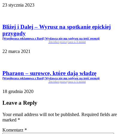
23 stycznia 2023
Bliżej i Dalej – Wyrusz na spotkanie epickiej
przygody
[Współpraca reklamowa z Bard] Wydawca nie ma wpływu na treść recenzji
Ten tekst przeczytasz w
8
minut
22 marca 2021
Pharaon – surowce, które dają władzę
[Współpraca reklamowa z Bard] Wydawca nie ma wpływu na treść recenzji
Ten tekst przeczytasz w
6
minut
18 grudnia 2020
Leave a Reply
Your email address will not be published. Required fields are
marked
*
Komentarz
*