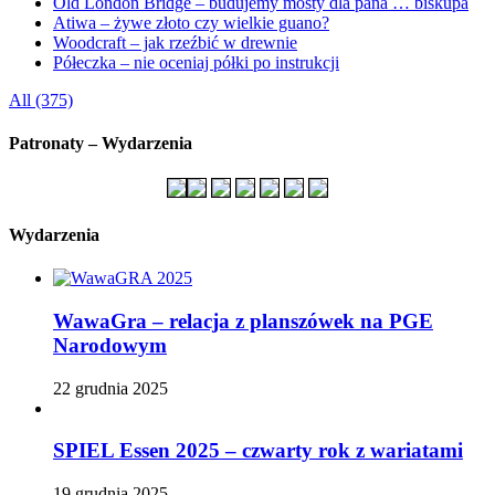
Old London Bridge – budujemy mosty dla pana … biskupa
Atiwa – żywe złoto czy wielkie guano?
Woodcraft – jak rzeźbić w drewnie
Półeczka – nie oceniaj półki po instrukcji
All (375)
Patronaty – Wydarzenia
Wydarzenia
WawaGra – relacja z planszówek na PGE
Narodowym
22 grudnia 2025
SPIEL Essen 2025 – czwarty rok z wariatami
19 grudnia 2025