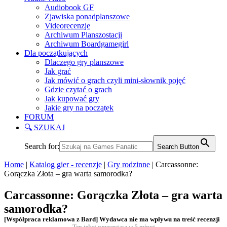
Audiobook GF
Zjawiska ponadplanszowe
Videorecenzje
Archiwum Planszostacji
Archiwum Boardgamegirl
Dla początkujących
Dlaczego gry planszowe
Jak grać
Jak mówić o grach czyli mini-słownik pojęć
Gdzie czytać o grach
Jak kupować gry
Jakie gry na początek
FORUM
🔍 SZUKAJ
Search for:
Search Button
Home
|
Katalog gier - recenzje
|
Gry rodzinne
|
Carcassonne:
Gorączka Złota – gra warta samorodka?
Carcassonne: Gorączka Złota – gra warta
samorodka?
[Współpraca reklamowa z Bard] Wydawca nie ma wpływu na treść recenzji
Ten tekst przeczytasz w
5
minut