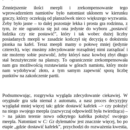
Zmniejszenie ilości meepli i zrekompensowanie tego
wprowadzeniem namiotów było natomiast ukłonem w kierunku
graczy, którzy oczekują od planszówek nieco większego wyzwania.
Żeby było jasne – to dalej pozostaje lekka i prosta gra rodzinna, z
tym, że nie ogranicza się już ona jedynie do wyboru „postawić
ludzika czy nie postawić”, który i tak wobec dużej liczby
posiadanych meepli w zasadzie kończył się decyzją o dołożeniu
pionka na kafel. Teraz meepli mamy o połowę mniej (jedynie
czterech), więc musimy zdecydowanie rozsądniej nimi zarządzać i
nie możemy sobie pozwolić, żeby któryś nasz kowboj zbyt długo
stał bezużytecznie na planszy. To ograniczenie zrekompensowała
nam gra możliwością rozstawiania w górach namiotu, który może
nam wydobywać złoto, a tym samym zapewnić sporą liczbę
punktów na zakończenie partii.
Podsumowując, rozgrywka wygląda zdecydowanie ciekawiej. W
oryginale gra szła niemal z automatu, a nasz proces decyzyjny
wyglądał mniej więcej tak: gdzie dostawić kafelek –> czy położyć
na niego swojego meepla (zazwyczaj odpowiedź była twierdząca) –
> na jakim terenie nowo odkrytego kafelka położyć swojego
meepla. Natomiast w
C: Gz
dylematów jest znacznie więcej, bo po
etapie „gdzie dostawić kafelek”, przychodzi do rozważenia kwestia,