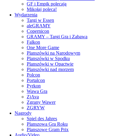
GF i Empik polecają
Mikołaj poleca!
Wydarzenia
Targi w Essen
aleGRAMY
Copernicon
GRAMY – Targi Gra i Zabawa
Falkon
One More Game
Planszówki na Narodowym
Planszówki w Spodku
Planszówki w Opactwie
Planszówki nad morzem
Polcon
Portalcon
Pyrkon
Wawa Gra
ZjAva
Zgrany Wawer
ZGRYW
Nagrody
Spiel des Jahres
Planszowa Gra Roku
Planszowe Gram Prix
Audio/Video