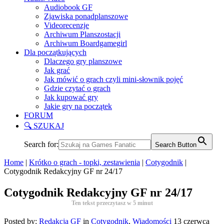
Audiobook GF
Zjawiska ponadplanszowe
Videorecenzje
Archiwum Planszostacji
Archiwum Boardgamegirl
Dla początkujących
Dlaczego gry planszowe
Jak grać
Jak mówić o grach czyli mini-słownik pojęć
Gdzie czytać o grach
Jak kupować gry
Jakie gry na początek
FORUM
🔍 SZUKAJ
Search for:
Search Button
Home
|
Krótko o grach - topki, zestawienia
|
Cotygodnik
|
Cotygodnik Redakcyjny GF nr 24/17
Cotygodnik Redakcyjny GF nr 24/17
Ten tekst przeczytasz w
5
minut
Posted by:
Redakcja GF
in
Cotygodnik
,
Wiadomości
13 czerwca