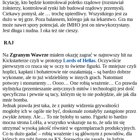
licytację, kto będzie kontrolował poletko rządowe (rozstawiał
żołnierzy, kontrolował rynki lub budował rządowy przemysł).
Ciekawy pomysł, ale … trochę upierdliwy. Wszystkiego jest za
dużo w tej grze. Poza balansem, którego jak na lekarstwo. Gra ma
może nawet spory potencjał, ale IMHO jest on niewykorzystany.
Jest długa i nudna. I oka też nie cieszy.
RAJ
Na
Zgranym Wawrze
miałem okazję zagrać w najnowszy hit na
Kickstarterze czyli w prototyp
Lords of Hellas
. Oczywiście
pierwszym co rzuca się w oczy to świetne figurki. Te mniejsze czyli
hoplici, kapłani i bohaterowie nie oszałamiają – są bardzo dobrze
wykonane, ale to już widzieliśmy w innych grach. Natomiast
potwory i monumenty… Oooo… One robią wrażenie… Co prawda
stylistyka (przemieszanie antycznych mitów i technologii) jest dość
specyficzna i pewnie są tacy, którym się to nie podejdzie, ale jak dla
mnie bomba.
Jednak prawda jest taka, że z punkty widzenia grywalności
mogłoby ich w ogóle nie być, doskonale zostałyby zastąpione przez
zwykłe żetony. Ale… To nie byłoby to samo. Figurki to bardzo
mocna strona LoHa, a wszystko wskazuje na to, że uda im się
utrzymać wysoką jakość również w egzemplarzach produkcyjnych.
Co tu dużo gadać – robią wrażenie i są głównym z powodów, dla
których gra robi furorę na KS. Sprawdza się zasada, że ludzie