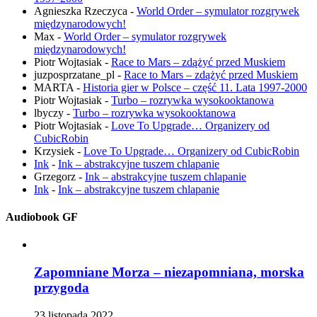
Agnieszka Rzeczyca
-
World Order – symulator rozgrywek
międzynarodowych!
Max
-
World Order – symulator rozgrywek
międzynarodowych!
Piotr Wojtasiak
-
Race to Mars – zdążyć przed Muskiem
juzposprzatane_pl
-
Race to Mars – zdążyć przed Muskiem
MARTA
-
Historia gier w Polsce – część 11. Lata 1997-2000
Piotr Wojtasiak
-
Turbo – rozrywka wysokooktanowa
lbyczy
-
Turbo – rozrywka wysokooktanowa
Piotr Wojtasiak
-
Love To Upgrade… Organizery od
CubicRobin
Krzysiek
-
Love To Upgrade… Organizery od CubicRobin
Ink
-
Ink – abstrakcyjne tuszem chlapanie
Grzegorz
-
Ink – abstrakcyjne tuszem chlapanie
Ink
-
Ink – abstrakcyjne tuszem chlapanie
Audiobook GF
Zapomniane Morza – niezapomniana, morska
przygoda
23 listopada 2022