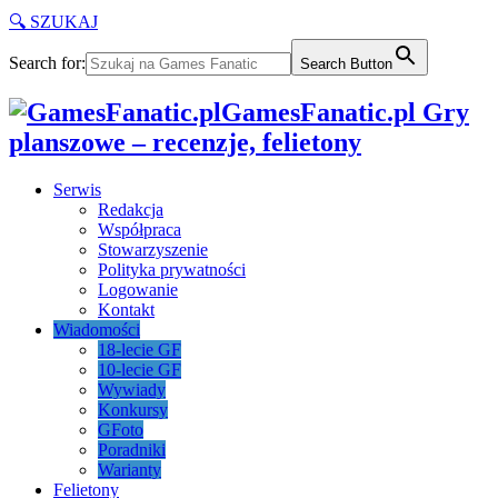
🔍 SZUKAJ
Search for:
Search Button
GamesFanatic.pl Gry
planszowe – recenzje, felietony
Serwis
Redakcja
Współpraca
Stowarzyszenie
Polityka prywatności
Logowanie
Kontakt
Wiadomości
18-lecie GF
10-lecie GF
Wywiady
Konkursy
GFoto
Poradniki
Warianty
Felietony