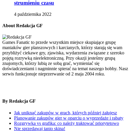
strumieniu czasu
4 października 2022
About Redakcja GF
Games Fanatic to przede wszystkim miejsce skupiające grupę
maniaków gier planszowych i karcianych, którzy starają się wam
przybliżyć ciekawe gry, zjawiska, wydarzenia związane z szeroko
pojętą rozrywką nieelektroniczną. Przy okazji jesteśmy grupą
znajomych, którzy lubią ze sobą grać, wymieniać się
doświadczeniami i nagminnie spierać na temat naszego hobby. Nasz
serwis funkcjonuje nieprzerwanie od 2 maja 2004 roku.
By Redakcja GF
Jak uniknąć zakupów w grach, których później żałujesz
Planowanie zakupów gier w oparciu o wyprzedaże i rabaty
Rozgrywka vs grafika: co należy traktować priorytetowo
Nie sprzedawaj tanio skina!