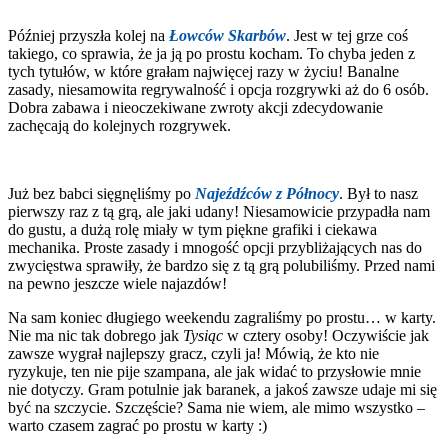
Później przyszła kolej na
Łowców Skarbów
. Jest w tej grze coś
takiego, co sprawia, że ja ją po prostu kocham. To chyba jeden z
tych tytułów, w które grałam najwięcej razy w życiu! Banalne
zasady, niesamowita regrywalność i opcja rozgrywki aż do 6 osób.
Dobra zabawa i nieoczekiwane zwroty akcji zdecydowanie
zachęcają do kolejnych rozgrywek.
Już bez babci sięgnęliśmy po
Najeźdźców z Północy
. Był to nasz
pierwszy raz z tą grą, ale jaki udany! Niesamowicie przypadła nam
do gustu, a dużą rolę miały w tym piękne grafiki i ciekawa
mechanika. Proste zasady i mnogość opcji przybliżających nas do
zwycięstwa sprawiły, że bardzo się z tą grą polubiliśmy. Przed nami
na pewno jeszcze wiele najazdów!
Na sam koniec długiego weekendu zagraliśmy po prostu… w karty.
Nie ma nic tak dobrego jak
Tysiąc
w cztery osoby! Oczywiście jak
zawsze wygrał najlepszy gracz, czyli ja! Mówią, że kto nie
ryzykuje, ten nie pije szampana, ale jak widać to przysłowie mnie
nie dotyczy. Gram potulnie jak baranek, a jakoś zawsze udaje mi się
być na szczycie. Szczęście? Sama nie wiem, ale mimo wszystko –
warto czasem zagrać po prostu w karty :)