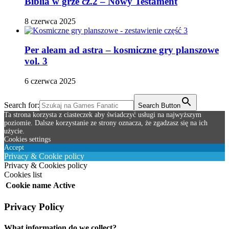
Biblia w grze cz.2 – Nowy Testament
8 czerwca 2025
Per aleam ad astra – kosmiczne gry planszowe
vol. 3
6 czerwca 2025
Search for:
Search Button
Ta strona korzysta z ciasteczek aby świadczyć usługi na najwyższym
poziomie. Dalsze korzystanie ze strony oznacza, że zgadzasz się na ich
użycie.
Cookies settings
Accept
Privacy & Cookie policy
Privacy & Cookies policy
Cookies list
Cookie name
Active
Privacy Policy
What information do we collect?