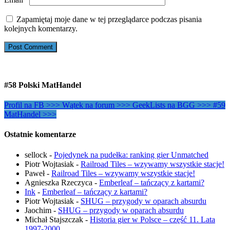
Zapamiętaj moje dane w tej przeglądarce podczas pisania
kolejnych komentarzy.
#58 Polski MatHandel
Profil na FB >>>
Wątek na forum >>>
GeekLists na BGG >>>
#59
MatHandel >>>
Ostatnie komentarze
sellock
-
Pojedynek na pudełka: ranking gier Unmatched
Piotr Wojtasiak
-
Railroad Tiles – wzywamy wszystkie stacje!
Paweł
-
Railroad Tiles – wzywamy wszystkie stacje!
Agnieszka Rzeczyca
-
Emberleaf – tańczący z kartami?
Ink
-
Emberleaf – tańczący z kartami?
Piotr Wojtasiak
-
SHUG – przygody w oparach absurdu
Jaochim
-
SHUG – przygody w oparach absurdu
Michał Stajszczak
-
Historia gier w Polsce – część 11. Lata
1997-2000