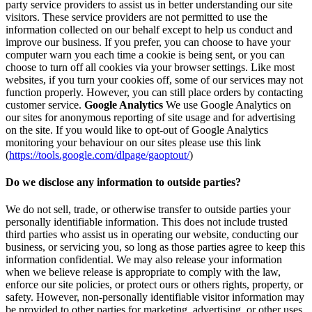
party service providers to assist us in better understanding our site
visitors. These service providers are not permitted to use the
information collected on our behalf except to help us conduct and
improve our business. If you prefer, you can choose to have your
computer warn you each time a cookie is being sent, or you can
choose to turn off all cookies via your browser settings. Like most
websites, if you turn your cookies off, some of our services may not
function properly. However, you can still place orders by contacting
customer service.
Google Analytics
We use Google Analytics on
our sites for anonymous reporting of site usage and for advertising
on the site. If you would like to opt-out of Google Analytics
monitoring your behaviour on our sites please use this link
(
https://tools.google.com/dlpage/gaoptout/
)
Do we disclose any information to outside parties?
We do not sell, trade, or otherwise transfer to outside parties your
personally identifiable information. This does not include trusted
third parties who assist us in operating our website, conducting our
business, or servicing you, so long as those parties agree to keep this
information confidential. We may also release your information
when we believe release is appropriate to comply with the law,
enforce our site policies, or protect ours or others rights, property, or
safety. However, non-personally identifiable visitor information may
be provided to other parties for marketing, advertising, or other uses.