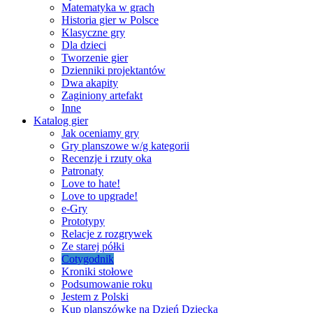
Matematyka w grach
Historia gier w Polsce
Klasyczne gry
Dla dzieci
Tworzenie gier
Dzienniki projektantów
Dwa akapity
Zaginiony artefakt
Inne
Katalog gier
Jak oceniamy gry
Gry planszowe w/g kategorii
Recenzje i rzuty oka
Patronaty
Love to hate!
Love to upgrade!
e-Gry
Prototypy
Relacje z rozgrywek
Ze starej półki
Cotygodnik
Kroniki stołowe
Podsumowanie roku
Jestem z Polski
Kup planszówkę na Dzień Dziecka