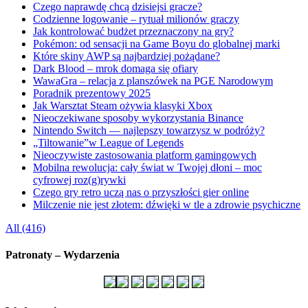
Czego naprawdę chcą dzisiejsi gracze?
Codzienne logowanie – rytuał milionów graczy
Jak kontrolować budżet przeznaczony na gry?
Pokémon: od sensacji na Game Boyu do globalnej marki
Które skiny AWP są najbardziej pożądane?
Dark Blood – mrok domaga się ofiary
WawaGra – relacja z planszówek na PGE Narodowym
Poradnik prezentowy 2025
Jak Warsztat Steam ożywia klasyki Xbox
Nieoczekiwane sposoby wykorzystania Binance
Nintendo Switch — najlepszy towarzysz w podróży?
„Tiltowanie”w League of Legends
Nieoczywiste zastosowania platform gamingowych
Mobilna rewolucja: cały świat w Twojej dłoni – moc
cyfrowej roz(g)rywki
Czego gry retro uczą nas o przyszłości gier online
Milczenie nie jest złotem: dźwięki w tle a zdrowie psychiczne
All (416)
Patronaty – Wydarzenia