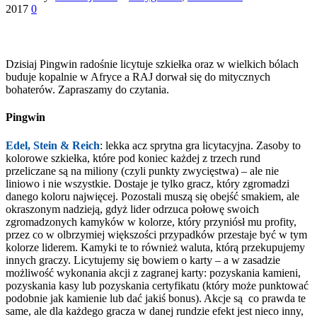
2017
0
Dzisiaj Pingwin radośnie licytuje szkiełka oraz w wielkich bólach
buduje kopalnie w Afryce a RAJ dorwał się do mitycznych
bohaterów. Zapraszamy do czytania.
Pingwin
Edel, Stein & Reich
: lekka acz sprytna gra licytacyjna. Zasoby to
kolorowe szkiełka, które pod koniec każdej z trzech rund
przeliczane są na miliony (czyli punkty zwycięstwa) – ale nie
liniowo i nie wszystkie. Dostaje je tylko gracz, który zgromadzi
danego koloru najwięcej. Pozostali muszą się obejść smakiem, ale
okraszonym nadzieją, gdyż lider odrzuca połowę swoich
zgromadzonych kamyków w kolorze, który przyniósł mu profity,
przez co w olbrzymiej większości przypadków przestaje być w tym
kolorze liderem. Kamyki te to również waluta, którą przekupujemy
innych graczy.
Licytujemy się bowiem o karty – a w zasadzie
możliwość wykonania akcji z zagranej karty: pozyskania kamieni,
pozyskania kasy lub pozyskania certyfikatu (który może punktować
podobnie jak kamienie lub dać jakiś bonus). Akcje są co prawda te
same, ale dla każdego gracza w danej rundzie efekt jest nieco inny,