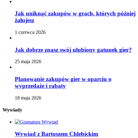
Jak uniknąć zakupów w grach, których później
żałujesz
1 czerwca 2026
Jak dobrze znasz swój ulubiony gatunek gier?
25 maja 2026
Planowanie zakupów gier w oparciu o
wyprzedaże i rabaty
18 maja 2026
Wywiady
Wywiad z Bartoszem Chlebickim