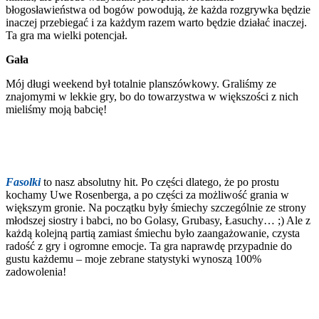
błogosławieństwa od bogów powodują, że każda rozgrywka będzie
inaczej przebiegać i za każdym razem warto będzie działać inaczej.
Ta gra ma wielki potencjał.
Gała
Mój długi weekend był totalnie planszówkowy. Graliśmy ze
znajomymi w lekkie gry, bo do towarzystwa w większości z nich
mieliśmy moją babcię!
Fasolki
to nasz absolutny hit. Po części dlatego, że po prostu
kochamy Uwe Rosenberga, a po części za możliwość grania w
większym gronie. Na początku były śmiechy szczególnie ze strony
młodszej siostry i babci, no bo Golasy, Grubasy, Łasuchy… ;) Ale z
każdą kolejną partią zamiast śmiechu było zaangażowanie, czysta
radość z gry i ogromne emocje. Ta gra naprawdę przypadnie do
gustu każdemu – moje zebrane statystyki wynoszą 100%
zadowolenia!