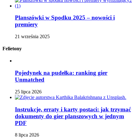
Planszówki w Spodku 2025 – nowości i
premiery
21 września 2025
Felietony
Pojedynek na pudełka: ranking gier
Unmatched
25 lipca 2026
Instrukcje, erraty i karty postaci: jak trzymać
dokumenty do gier planszowych w jednym
PDF
8 lipca 2026