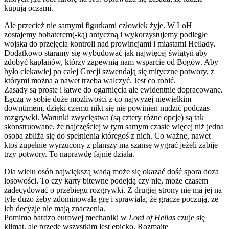
kupują oczami.
Ale przecież nie samymi figurkami człowiek żyje. W LoH
zostajemy bohaterem(-ką) antyczną i wykorzystujemy podległe
wojska do przejęcia kontroli nad prowincjami i miastami Hellady.
Dodatkowo staramy się wybudować jak najwięcej świątyń aby
zdobyć kapłanów, którzy zapewnią nam wsparcie od Bogów. Aby
było ciekawiej po całej Grecji szwendają się mityczne potwory, z
którymi można a nawet trzeba walczyć. Jest co robić.
Zasady są proste i łatwe do ogarnięcia ale ewidentnie dopracowane.
Łączą w sobie duże możliwości z co najwyżej niewielkim
downtimem, dzięki czemu nikt się nie powinien nudzić podczas
rozgrywki. Warunki zwycięstwa (są cztery różne opcje) są tak
skonstruowane, że najczęściej w tym samym czasie więcej niż jedna
osoba zbliża się do spełnienia któregoś z nich. Co ważne, nawet
ktoś zupełnie wyrzucony z planszy ma szansę wygrać jeżeli zabije
trzy potwory. To naprawdę fajnie działa.
Dla wielu osób największą wadą może się okazać dość spora doza
losowości. To czy karty bitewne podejdą czy nie, może czasem
zadecydować o przebiegu rozgrywki. Z drugiej strony nie ma jej na
tyle dużo żeby zdominowała grę i sprawiała, że gracze poczują, że
ich decyzje nie mają znaczenia.
Pomimo bardzo eurowej mechaniki w
Lord of Hellas
czuje się
klimat, ale przede wszystkim jest epicko. Rozmaite