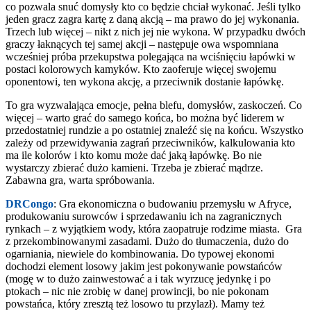
co pozwala snuć domysły kto co będzie chciał wykonać. Jeśli tylko
jeden gracz zagra kartę z daną akcją – ma prawo do jej wykonania.
Trzech lub więcej – nikt z nich jej nie wykona. W przypadku dwóch
graczy łaknących tej samej akcji – następuje owa wspomniana
wcześniej próba przekupstwa polegająca na wciśnięciu łapówki w
postaci kolorowych kamyków. Kto zaoferuje więcej swojemu
oponentowi, ten wykona akcję, a przeciwnik dostanie łapówkę.
To gra wyzwalająca emocje, pełna blefu, domysłów, zaskoczeń. Co
więcej – warto grać do samego końca, bo można być liderem w
przedostatniej rundzie a po ostatniej znaleźć się na końcu. Wszystko
zależy od przewidywania zagrań przeciwników, kalkulowania kto
ma ile kolorów i kto komu może dać jaką łapówkę. Bo nie
wystarczy zbierać dużo kamieni. Trzeba je zbierać mądrze.
Zabawna gra, warta spróbowania.
DRCongo
:
Gra ekonomiczna o budowaniu przemysłu w Afryce,
produkowaniu surowców i sprzedawaniu ich na zagranicznych
rynkach – z wyjątkiem wody, która zaopatruje rodzime miasta. Gra
z przekombinowanymi zasadami. Dużo do tłumaczenia, dużo do
ogarniania, niewiele do kombinowania. Do typowej ekonomi
dochodzi element losowy jakim jest pokonywanie powstańców
(mogę w to dużo zainwestować a i tak wyrzucę jedynkę i po
ptokach – nic nie zrobię w danej prowincji, bo nie pokonam
powstańca, który zresztą też losowo tu przylazł). Mamy też