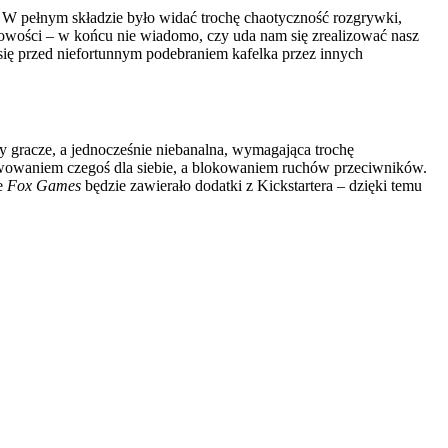
. W pełnym składzie było widać trochę chaotyczność rozgrywki,
owości – w końcu nie wiadomo, czy uda nam się zrealizować nasz
się przed niefortunnym podebraniem kafelka przez innych
ący gracze, a jednocześnie niebanalna, wymagająca trochę
wowaniem czegoś dla siebie, a blokowaniem ruchów przeciwników.
ie
Fox Games
będzie zawierało dodatki z Kickstartera – dzięki temu