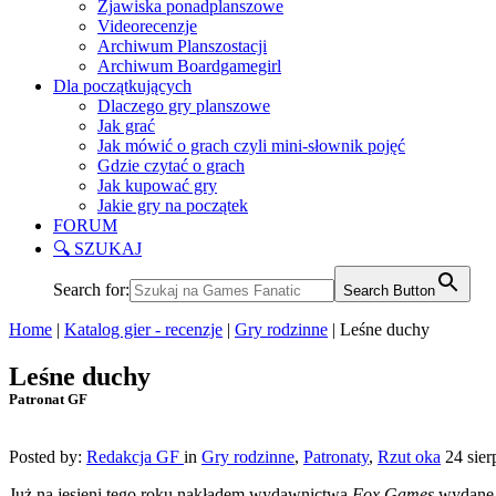
Zjawiska ponadplanszowe
Videorecenzje
Archiwum Planszostacji
Archiwum Boardgamegirl
Dla początkujących
Dlaczego gry planszowe
Jak grać
Jak mówić o grach czyli mini-słownik pojęć
Gdzie czytać o grach
Jak kupować gry
Jakie gry na początek
FORUM
🔍 SZUKAJ
Search for:
Search Button
Home
|
Katalog gier - recenzje
|
Gry rodzinne
|
Leśne duchy
Leśne duchy
Patronat GF
Posted by:
Redakcja GF
in
Gry rodzinne
,
Patronaty
,
Rzut oka
24 sier
Już na jesieni tego roku nakładem wydawnictwa
Fox Games
wydane 