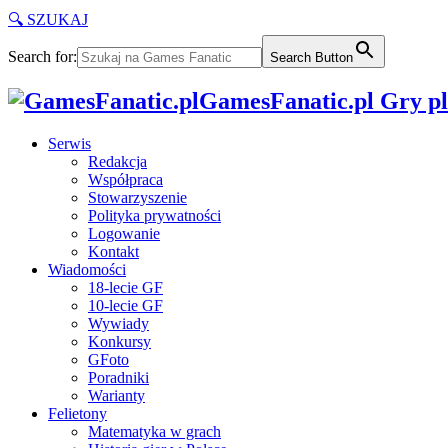
🔍 SZUKAJ
Search for:
Search Button
GamesFanatic.pl Gry pla
Serwis
Redakcja
Współpraca
Stowarzyszenie
Polityka prywatności
Logowanie
Kontakt
Wiadomości
18-lecie GF
10-lecie GF
Wywiady
Konkursy
GFoto
Poradniki
Warianty
Felietony
Matematyka w grach