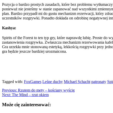
Pozycja o bardzo prostych zasadach, które bez problemu wytłumaczym
ponieważ nie jesteśmy w stanie zapanować nad wszystkimi zmiennym
plan. Bardzo przypadł mi do gustu mechanizm rezerwacji, który zdra
uczestników rozgrywki. Ponadto dokłada on odrobinę negatywnej int
Kashya:
Spirits of the Forest to ten typ gry, które naprawdę lubię. Proste d
zastanowienia rozgrywka. Zwłaszcza mechanizm rezerwowania kafel
Gra urzekła mnie stonowaną estetyką, lekkością rozgrywki przy je
gra będzie jeszcze bardziej urozmaicona.
Tagged with:
FoxGames
Leśne duchy
Michael Schacht
patronaty
Spi
Previous:
Rzutem do mety – kościany wyścig
Next:
The Mind – rzut okiem
Może cię zainteresować: