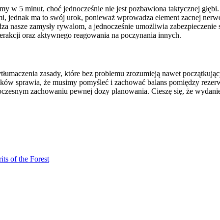
y w 5 minut, choć jednocześnie nie jest pozbawiona taktycznej głębi
i, jednak ma to swój urok, ponieważ wprowadza element zacnej nerw
dza nasze zamysły rywalom, a jednocześnie umożliwia zabezpieczenie 
erakcji oraz aktywnego reagowania na poczynania innych.
o wytłumaczenia zasady, które bez problemu zrozumieją nawet początkuj
ków sprawia, że musimy pomyśleć i zachować balans pomiędzy rezer
dnoczesnym zachowaniu pewnej dozy planowania. Cieszę się, że wydan
rits of the Forest