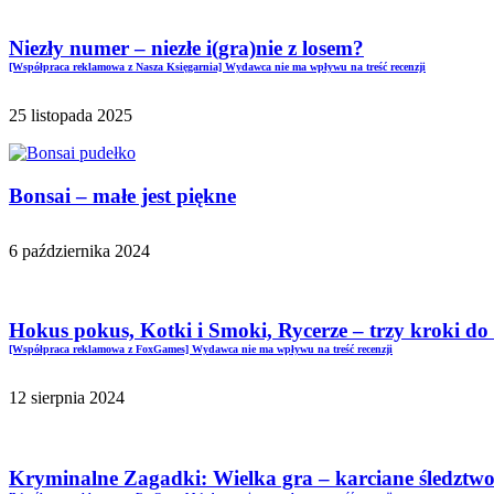
Niezły numer – niezłe i(gra)nie z losem?
[Współpraca reklamowa z Nasza Księgarnia] Wydawca nie ma wpływu na treść recenzji
25 listopada 2025
Bonsai – małe jest piękne
6 października 2024
Hokus pokus, Kotki i Smoki, Rycerze – trzy kroki d
[Współpraca reklamowa z FoxGames] Wydawca nie ma wpływu na treść recenzji
12 sierpnia 2024
Kryminalne Zagadki: Wielka gra – karciane śledztw