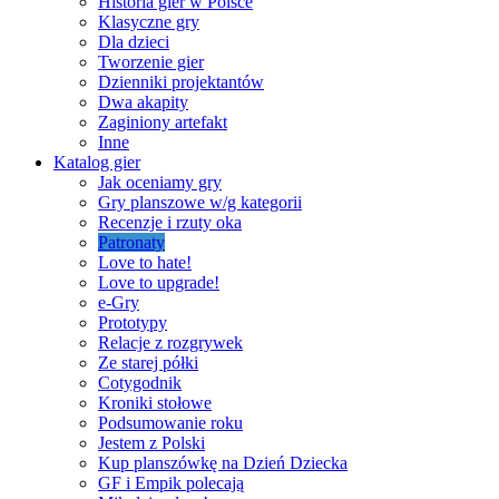
Historia gier w Polsce
Klasyczne gry
Dla dzieci
Tworzenie gier
Dzienniki projektantów
Dwa akapity
Zaginiony artefakt
Inne
Katalog gier
Jak oceniamy gry
Gry planszowe w/g kategorii
Recenzje i rzuty oka
Patronaty
Love to hate!
Love to upgrade!
e-Gry
Prototypy
Relacje z rozgrywek
Ze starej półki
Cotygodnik
Kroniki stołowe
Podsumowanie roku
Jestem z Polski
Kup planszówkę na Dzień Dziecka
GF i Empik polecają