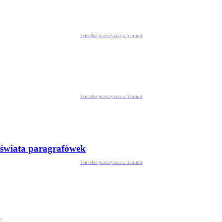
Ten tekst przeczytasz w
5
minut
Ten tekst przeczytasz w
5
minut
o świata paragrafówek
Ten tekst przeczytasz w
3
minut
o