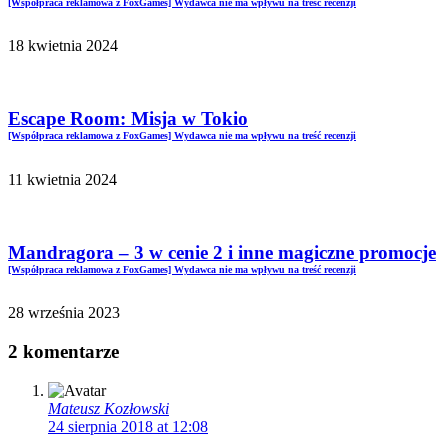
[Współpraca reklamowa z FoxGames] Wydawca nie ma wpływu na treść recenzji
18 kwietnia 2024
Escape Room: Misja w Tokio
[Współpraca reklamowa z FoxGames] Wydawca nie ma wpływu na treść recenzji
11 kwietnia 2024
Mandragora – 3 w cenie 2 i inne magiczne promocje
[Współpraca reklamowa z FoxGames] Wydawca nie ma wpływu na treść recenzji
28 września 2023
2 komentarze
Mateusz Kozłowski
24 sierpnia 2018 at 12:08