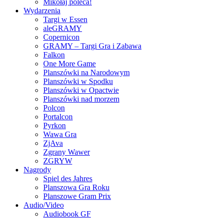
Mikołaj poleca!
Wydarzenia
Targi w Essen
aleGRAMY
Copernicon
GRAMY – Targi Gra i Zabawa
Falkon
One More Game
Planszówki na Narodowym
Planszówki w Spodku
Planszówki w Opactwie
Planszówki nad morzem
Polcon
Portalcon
Pyrkon
Wawa Gra
ZjAva
Zgrany Wawer
ZGRYW
Nagrody
Spiel des Jahres
Planszowa Gra Roku
Planszowe Gram Prix
Audio/Video
Audiobook GF