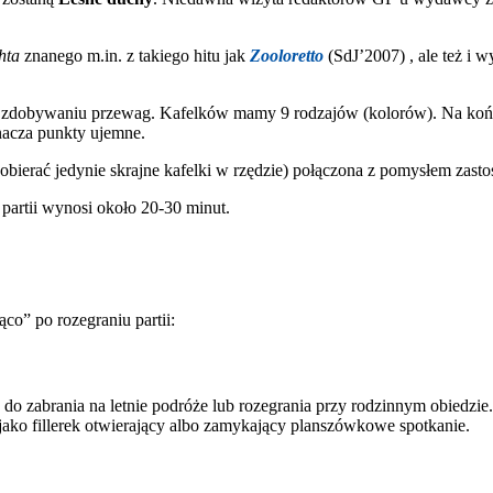
hta
znanego m.in. z takiego hitu jak
Zooloretto
(SdJ’2007) , ale też i 
i zdobywaniu przewag. Kafelków mamy 9 rodzajów (kolorów). Na końc
znacza punkty ujemne.
bierać jedynie skrajne kafelki w rzędzie) połączona z pomysłem za
 partii wynosi około 20-30 minut.
ąco” po rozegraniu partii:
z do zabrania na letnie podróże lub rozegrania przy rodzinnym obiedzi
jako fillerek otwierający albo zamykający planszówkowe spotkanie.