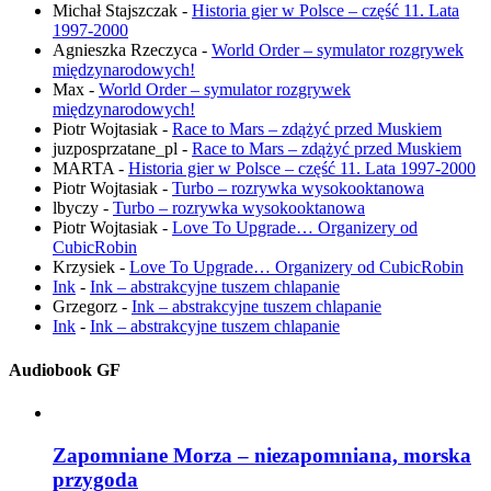
Michał Stajszczak
-
Historia gier w Polsce – część 11. Lata
1997-2000
Agnieszka Rzeczyca
-
World Order – symulator rozgrywek
międzynarodowych!
Max
-
World Order – symulator rozgrywek
międzynarodowych!
Piotr Wojtasiak
-
Race to Mars – zdążyć przed Muskiem
juzposprzatane_pl
-
Race to Mars – zdążyć przed Muskiem
MARTA
-
Historia gier w Polsce – część 11. Lata 1997-2000
Piotr Wojtasiak
-
Turbo – rozrywka wysokooktanowa
lbyczy
-
Turbo – rozrywka wysokooktanowa
Piotr Wojtasiak
-
Love To Upgrade… Organizery od
CubicRobin
Krzysiek
-
Love To Upgrade… Organizery od CubicRobin
Ink
-
Ink – abstrakcyjne tuszem chlapanie
Grzegorz
-
Ink – abstrakcyjne tuszem chlapanie
Ink
-
Ink – abstrakcyjne tuszem chlapanie
Audiobook GF
Zapomniane Morza – niezapomniana, morska
przygoda