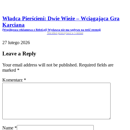
Władca Pierścieni: Dwie Wieże – Wciągająca Gra
Karciana
[Współpraca reklamowa z Rebel.pl] Wydawca nie ma wpływu na treść recenzji
Ten tekst przeczytasz w
5
minut
27 lutego 2026
Leave a Reply
Your email address will not be published. Required fields are
marked
*
Komentarz
*
Name
*