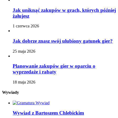
Jak uniknąć zakupów w grach, których później
żałujesz
1 czerwca 2026
Jak dobrze znasz swój ulubiony gatunek gier?
25 maja 2026
Planowanie zakupów gier w oparciu o
wyprzedaże i rabaty
18 maja 2026
Wywiady
Wywiad z Bartoszem Chlebickim