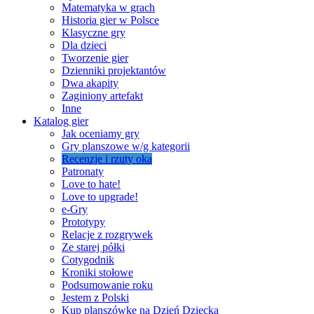
Matematyka w grach
Historia gier w Polsce
Klasyczne gry
Dla dzieci
Tworzenie gier
Dzienniki projektantów
Dwa akapity
Zaginiony artefakt
Inne
Katalog gier
Jak oceniamy gry
Gry planszowe w/g kategorii
Recenzje i rzuty oka
Patronaty
Love to hate!
Love to upgrade!
e-Gry
Prototypy
Relacje z rozgrywek
Ze starej półki
Cotygodnik
Kroniki stołowe
Podsumowanie roku
Jestem z Polski
Kup planszówkę na Dzień Dziecka