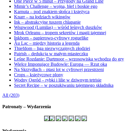
One Piece w 5 minut – Przygody na Grand Line
Mimir’s Challenge – wojna, blef i boskie ego
Karnuta – pod znakiem słońca i księżyca
Knarr – na łodziach wikingów
Ink – abstrakcyjne tuszem chlapanie
Wispwood (Lumilas) – wśród leśnych duszków
Mrok Orleanu – tropem sekretów i magii tajemnej
Inkborn – papierowo-cyfrowy roguelike
Âu Lạc – między historią a legendą
Thiefdom – liga niezwyczajnych złodziei
Pairish – dedukcja w małym miasteczku
Leśne Rozdanie: Dartmoor – wrzosowiska wchodzą do gry
Wielce Imponujące Budowle: Europa — Rzut oka
Na Skrzydłach – ptasi lot w cyfrowej przestrzeni
Crops – księżycowe plony
Wodny Ogród – rybki i lilie w dziwnym tetrisie
Secret Recipe – w poszukiwaniu tajemnego składnika
All (203)
Patronaty – Wydarzenia
Wydarzenia