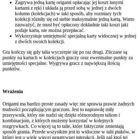
Zagrywa jedną kartę origami opłacając jej koszt innymi
kartami z ręki i układa ją przed sobą w jednej z dwóch
kolumn (kolekcjach) w taki sposób, aby rozmiary tych
kolekcji różniły się od siebie maksymalnie jedną kartą. Warto
zauważyć, że musi być opłacony dokładnie taki koszt jaki
podaje karta, nie można przepłacać.
Wykorzystuje umiejętność specjalną karty widocznej w jednej
z dwóch swoich kolekcji.
Gra kończy się gdy talia wyczerpie się po raz drugi. Zliczane są
punkty na kartach w kolekcjach graczy oraz ewentualne punkty za
umiejętności specjalne. Wygrywa gracz z największą ilością
punktów.
Wrażenia
Origami ma bardzo proste zasady więc nie sprawia prawie żadnych
trudności początkującym graczom. Jest to naprawdę miły
przerywnik, który nie nudzi się dzięki różnorodnym taliom i
kombinacjom, z których możemy korzystać w kolejnych
rozgrywkach. Co więcej są to talie, które faktycznie zmieniają
sposób grania. Przede wszystkim jest to widoczne w talii ptaków, w
której jest o wiele więcej negatywnej interakcji. Jeśli zaś ktoś tej