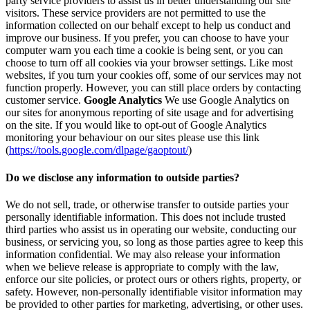
party service providers to assist us in better understanding our site
visitors. These service providers are not permitted to use the
information collected on our behalf except to help us conduct and
improve our business. If you prefer, you can choose to have your
computer warn you each time a cookie is being sent, or you can
choose to turn off all cookies via your browser settings. Like most
websites, if you turn your cookies off, some of our services may not
function properly. However, you can still place orders by contacting
customer service.
Google Analytics
We use Google Analytics on
our sites for anonymous reporting of site usage and for advertising
on the site. If you would like to opt-out of Google Analytics
monitoring your behaviour on our sites please use this link
(
https://tools.google.com/dlpage/gaoptout/
)
Do we disclose any information to outside parties?
We do not sell, trade, or otherwise transfer to outside parties your
personally identifiable information. This does not include trusted
third parties who assist us in operating our website, conducting our
business, or servicing you, so long as those parties agree to keep this
information confidential. We may also release your information
when we believe release is appropriate to comply with the law,
enforce our site policies, or protect ours or others rights, property, or
safety. However, non-personally identifiable visitor information may
be provided to other parties for marketing, advertising, or other uses.