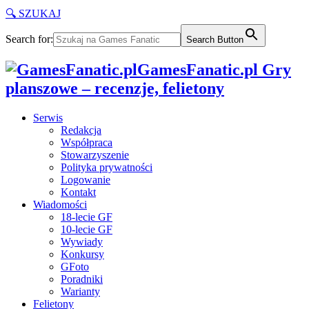
🔍 SZUKAJ
Search for:
Search Button
GamesFanatic.pl Gry
planszowe – recenzje, felietony
Serwis
Redakcja
Współpraca
Stowarzyszenie
Polityka prywatności
Logowanie
Kontakt
Wiadomości
18-lecie GF
10-lecie GF
Wywiady
Konkursy
GFoto
Poradniki
Warianty
Felietony