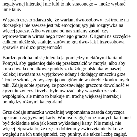
negatywnej interakcji nie lubi to nic straconego – może wybrać
inne talie.
W grach często zdarza się, że wariant dwuosobowy jest trochę na
doczepkę i nie zawsze jest tak emocjonujący jak rozgrywka na
więcej graczy. Albo wymaga od nas zmiany zasad, czy
wprowadzania wirtualnego trzeciego gracza. Origami na szczęście
całkiem nieźle się skaluje, zarówno gra dwu- jak i trzyosobowa
sprawiła mi dużo przyjemności.
Bardzo podoba mi się interakcja pomiędzy niektórymi kartami.
Pomysł, aby gąsienicę dało się przekształcić w motyla, albo aby
kura dawała dodatkowe punkty za każdego pisklaka w naszej
kolekcji uważam za wyjątkowo udany i dodający smaczku grze.
Trochę szkoda, że występują one głównie w obrębie konkretnych
talii. Zdaję sobie sprawę, że pozostawiając graczom dowolność w
łączeniu zwierząt trzeba było uważać, aby wszystko ze sobą
współgrało, ale mimo to brakuje mi trochę większej interakcji
pomiędzy różnymi kategoriami.
Grze dodaje smaczku wcześniej wspomniana zasada dotycząca
opłacania zagrywanej karty. Wartość zagięć odrzucanych kart musi
być dokładnie taka jak koszt wykładanej karty. Nie mniej, nie
więcej. Sprawia to, że często dobieramy zwierzęta nie tylko ze
względu na ich umiejętności, czy punkty, ale także liczbę zagięć.