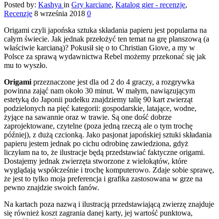
Posted by:
Kashya
in
Gry karciane
,
Katalog gier - recenzje
,
Recenzje
8 września 2018
0
Origami czyli japońska sztuka składania papieru jest popularna na
całym świecie. Jak jednak przełożyć ten temat na grę planszową (a
właściwie karcianą)? Pokusił się o to Christian Giove, a my w
Polsce za sprawą wydawnictwa Rebel możemy przekonać się jak
mu to wyszło.
Origami
przeznaczone jest dla od 2 do 4 graczy, a rozgrywka
powinna zająć nam około 30 minut. W małym, nawiązującym
estetyką do Japonii pudełku znajdziemy talię 90 kart zwierząt
podzielonych na pięć kategorii: gospodarskie, latające, wodne,
żyjące na sawannie oraz w trawie. Są one dość dobrze
zaprojektowane, czytelne (poza jedną rzeczą ale o tym trochę
później), z dużą czcionką. Jako pasjonat japońskiej sztuki składania
papieru jestem jednak po cichu odrobinę zawiedziona, gdyż
liczyłam na to, że ilustracje będą przedstawiać faktyczne origami.
Dostajemy jednak zwierzęta stworzone z wielokątów, które
wyglądają współcześnie i trochę komputerowo. Zdaje sobie sprawę,
że jest to tylko moja preferencja i grafika zastosowana w grze na
pewno znajdzie swoich fanów.
Na kartach poza nazwą i ilustracją przedstawiającą zwierzę znajduje
się również koszt zagrania danej karty, jej wartość punktowa,