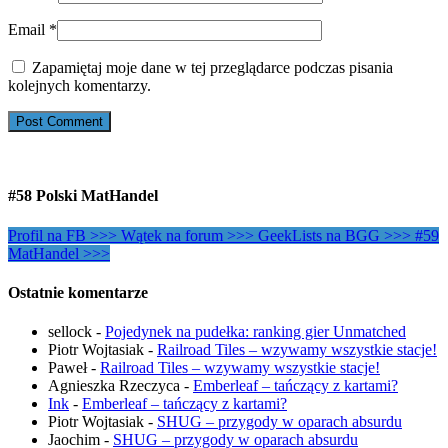
Email
*
Zapamiętaj moje dane w tej przeglądarce podczas pisania
kolejnych komentarzy.
#58 Polski MatHandel
Profil na FB >>>
Wątek na forum >>>
GeekLists na BGG >>>
#59
MatHandel >>>
Ostatnie komentarze
sellock
-
Pojedynek na pudełka: ranking gier Unmatched
Piotr Wojtasiak
-
Railroad Tiles – wzywamy wszystkie stacje!
Paweł
-
Railroad Tiles – wzywamy wszystkie stacje!
Agnieszka Rzeczyca
-
Emberleaf – tańczący z kartami?
Ink
-
Emberleaf – tańczący z kartami?
Piotr Wojtasiak
-
SHUG – przygody w oparach absurdu
Jaochim
-
SHUG – przygody w oparach absurdu