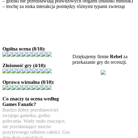
– grafiki nie przedstawiają prawdziwych origami (malutki minusik)
– trochę za niska interakcja pomiędzy różnymi typami zwierząt
Ogólna ocena (8/10):
Dziękujemy firmie
Rebel
za
przekazanie gry do recenzji.
Złożoność gry (4/10):
Oprawa wizualna (8/10):
Co znaczy ta ocena według
Games Fanatic?
Bardzo dobry przedstawiciel
swojego gatunku, godny
polecania. Wady mało znaczące,
nie przesłaniające mocno
pozytywnego odbioru całości. Gra
daje dużo satysfakcji.