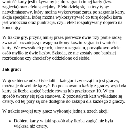
wartość karty jeśli używamy jej do zagrania innej karty (tzw.
zagięcia) oraz efekt specjalny. Efekt dzielą się na trzy typy:
natychmiastowy, który można wykorzystać zaraz po zagraniu karty,
akcja specjalna, którą można wykorzystywać co turę dopóki karta
jest widoczna oraz punktacja, czyli efekt rozpatrywany dopiero na
końcu gry.
W trakcie gry, przynajmniej przez pierwsze dwie-trzy partie radzę
zwracać baczniejszą uwagę na ikony kosztu zagrania i wartości
karty. We wszystkich grach, które rozegrałam, początkowo wiele
osób myliło te dwie liczby. Szkoda, że nie zostały one bardziej
rozróżnione czy chociażby oddzielone od siebie.
Jak grać?
W grze bierze udział tyle talii – kategorii zwierząt ilu jest graczy,
można je dowolnie łączyć. Po potasowaniu każdy z graczy wykłada
karty aż liczba zagięć będzie równa lub przekroczy 10. W ten
sposób tworzy się ręka startowa. Z pozostałych kart wykładane są
cztery, od tej pory są one dostępne do zakupu dla każdego z graczy.
W trakcie swojej tury gracz wykonuje jedną z trzech akcji:
Dobiera karty w taki sposób aby liczba zagięć nie była
większa niż cztery.