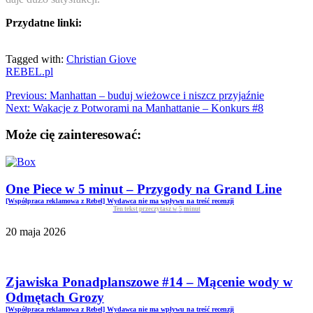
Przydatne linki:
Tagged with:
Christian Giove
REBEL.pl
Previous:
Manhattan – buduj wieżowce i niszcz przyjaźnie
Next:
Wakacje z Potworami na Manhattanie – Konkurs #8
Może cię zainteresować:
One Piece w 5 minut – Przygody na Grand Line
[Współpraca reklamowa z Rebel] Wydawca nie ma wpływu na treść recenzji
Ten tekst przeczytasz w
5
minut
20 maja 2026
Zjawiska Ponadplanszowe #14 – Mącenie wody w
Odmętach Grozy
[Współpraca reklamowa z Rebel] Wydawca nie ma wpływu na treść recenzji