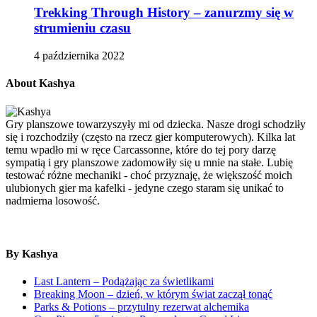
Trekking Through History – zanurzmy się w
strumieniu czasu
4 października 2022
About Kashya
Gry planszowe towarzyszyły mi od dziecka. Nasze drogi schodziły
się i rozchodziły (często na rzecz gier komputerowych). Kilka lat
temu wpadło mi w ręce Carcassonne, które do tej pory darzę
sympatią i gry planszowe zadomowiły się u mnie na stałe. Lubię
testować różne mechaniki - choć przyznaję, że większość moich
ulubionych gier ma kafelki - jedyne czego staram się unikać to
nadmierna losowość.
By Kashya
Last Lantern – Podążając za świetlikami
Breaking Moon – dzień, w którym świat zaczął tonąć
Parks & Potions – przytulny rezerwat alchemika