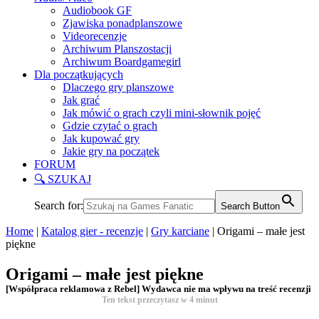
Audiobook GF
Zjawiska ponadplanszowe
Videorecenzje
Archiwum Planszostacji
Archiwum Boardgamegirl
Dla początkujących
Dlaczego gry planszowe
Jak grać
Jak mówić o grach czyli mini-słownik pojęć
Gdzie czytać o grach
Jak kupować gry
Jakie gry na początek
FORUM
🔍 SZUKAJ
Search for:
Search Button
Home
|
Katalog gier - recenzje
|
Gry karciane
|
Origami – małe jest
piękne
Origami – małe jest piękne
[Współpraca reklamowa z Rebel] Wydawca nie ma wpływu na treść recenzji
Ten tekst przeczytasz w
4
minut