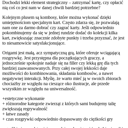
Dochodzi lekki element strategiczny – zatrzymać kartę, czy opłacić
nią coś co jest nam w danej chwili bardziej potrzebne?
Kolejnym plusem są kombosy, które można wykonać dzięki
umiejętnościom specjalnym kart. Często zdarza się, że pozwalają
nam one za darmo dobrać czy zagrać karty. Jeśli odpowiednio
pokombinujemy da się w jednej rundzie dodać do kolekcji kilka
kart, zwiększając znacznie zdobyte punkty i trzeba przyznać, że jest
to niesamowicie satysfakcjonujące.
Origami jest małą, acz sympatyczną grą, które oferuje wciągającą
rozgrywkę. Jest przystępna dla początkujących graczy, a
jednocześnie spokojnie nadaje się na filler czy lekką grę dla tych
bardziej zaawansowanych. Przy całej swojej lekkości daje
możliwości do kombinowania, składania kombosów, a nawet
negatywnej interakcji. Myślę, że warto mieć ją w swoich zbiorach
chociażby ze względu na cieszące oko ilustracje, ale przede
wszystkim ze względu na uniwersalność.
+estetyczne wykonanie
+ różnorodne kategorie zwierząt z których sami budujemy talię
zwiększają regrywalność
+ łatwe zasady
+ czas rozgrywki odpowiednio dopasowany do ciężkości gry