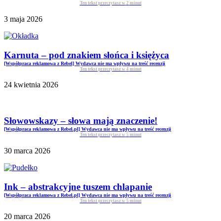
Ten tekst przeczytasz w
2
minut
3 maja 2026
Karnuta – pod znakiem słońca i księżyca
[Współpraca reklamowa z Rebel] Wydawca nie ma wpływu na treść recenzji
Ten tekst przeczytasz w
4
minut
24 kwietnia 2026
Słowowskazy – słowa mają znaczenie!
[Współpraca reklamowa z Rebel.pl] Wydawca nie ma wpływu na treść recenzji
Ten tekst przeczytasz w
5
minut
30 marca 2026
Ink – abstrakcyjne tuszem chlapanie
[Współpraca reklamowa z Rebel.pl] Wydawca nie ma wpływu na treść recenzji
Ten tekst przeczytasz w
5
minut
20 marca 2026