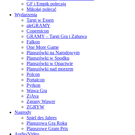
GF i Empik polecają
Mikołaj poleca!
Wydarzenia
Targi w Essen
aleGRAMY
Copernicon
GRAMY – Targi Gra i Zabawa
Falkon
One More Game
Planszówki na Narodowym
Planszówki w Spodku
Planszówki w Opactwie
Planszówki nad morzem
Polcon
Portalcon
Pyrkon
Wawa Gra
ZjAva
Zgrany Wawer
ZGRYW
Nagrody
Spiel des Jahres
Planszowa Gra Roku
Planszowe Gram Prix
Audio/Video