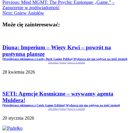
Previous:
Mind MGMT: The Psychic Espionage „Game.” –
Zanurzenie w podświadomość
Next:
Gniew Aniołów
Może cię zainteresować:
Diuna: Imperium – Więzy Krwi – powrót na
pustynną planszę
[Współpraca reklamowa z Lucky Duck Games Polska] Wydawca nie ma wpływu na treść recenzji
Ten tekst przeczytasz w
6
minut
28 kwietnia 2026
SETI: Agencje Kosmiczne – wzywamy agenta
Muldera!
[Współpraca reklamowa z Czech Games Edition] Wydawca nie ma wpływu na treść recenzji
Ten tekst przeczytasz w
5
minut
20 stycznia 2026