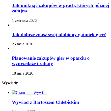
Jak uniknąć zakupów w grach, których później
żałujesz
1 czerwca 2026
Jak dobrze znasz swój ulubiony gatunek gier?
25 maja 2026
Planowanie zakupów gier w oparciu o
wyprzedaże i rabaty
18 maja 2026
Wywiady
Wywiad z Bartoszem Chlebickim