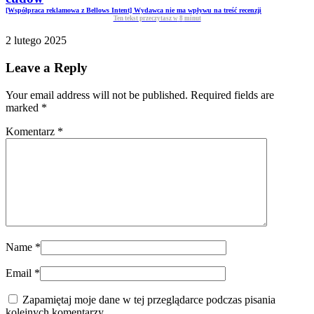
[Współpraca reklamowa z Bellows Intent] Wydawca nie ma wpływu na treść recenzji
Ten tekst przeczytasz w
8
minut
2 lutego 2025
Leave a Reply
Your email address will not be published. Required fields are
marked
*
Komentarz
*
Name
*
Email
*
Zapamiętaj moje dane w tej przeglądarce podczas pisania
kolejnych komentarzy.