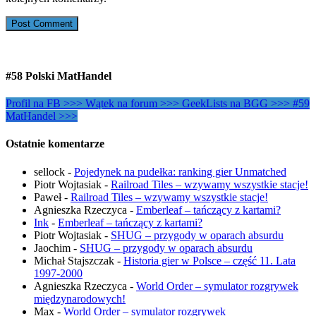
#58 Polski MatHandel
Profil na FB >>>
Wątek na forum >>>
GeekLists na BGG >>>
#59
MatHandel >>>
Ostatnie komentarze
sellock
-
Pojedynek na pudełka: ranking gier Unmatched
Piotr Wojtasiak
-
Railroad Tiles – wzywamy wszystkie stacje!
Paweł
-
Railroad Tiles – wzywamy wszystkie stacje!
Agnieszka Rzeczyca
-
Emberleaf – tańczący z kartami?
Ink
-
Emberleaf – tańczący z kartami?
Piotr Wojtasiak
-
SHUG – przygody w oparach absurdu
Jaochim
-
SHUG – przygody w oparach absurdu
Michał Stajszczak
-
Historia gier w Polsce – część 11. Lata
1997-2000
Agnieszka Rzeczyca
-
World Order – symulator rozgrywek
międzynarodowych!
Max
-
World Order – symulator rozgrywek