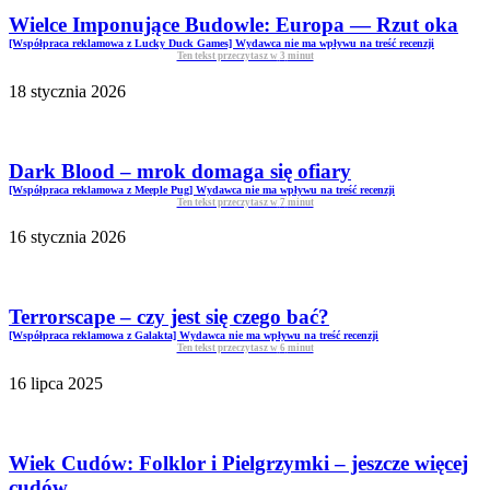
Wielce Imponujące Budowle: Europa — Rzut oka
[Współpraca reklamowa z Lucky Duck Games] Wydawca nie ma wpływu na treść recenzji
Ten tekst przeczytasz w
3
minut
18 stycznia 2026
Dark Blood – mrok domaga się ofiary
[Współpraca reklamowa z Meeple Pug] Wydawca nie ma wpływu na treść recenzji
Ten tekst przeczytasz w
7
minut
16 stycznia 2026
Terrorscape – czy jest się czego bać?
[Współpraca reklamowa z Galakta] Wydawca nie ma wpływu na treść recenzji
Ten tekst przeczytasz w
6
minut
16 lipca 2025
Wiek Cudów: Folklor i Pielgrzymki – jeszcze więcej
cudów