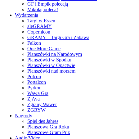
GF i Empik polecają
Mikołaj poleca!
Wydarzenia
Targi w Essen
aleGRAMY
Copernicon
GRAMY – Targi Gra i Zabawa
Falkon
One More Game
Planszówki na Narodowym
Planszówki w Spodku
Planszówki w Opactwie
Planszówki nad morzem
Polcon
Portalcon
Pyrkon
Wawa Gra
ZjAva
Zgrany Wawer
ZGRYW
Nagrody
Spiel des Jahres
Planszowa Gra Roku
Planszowe Gram Prix
Audio/Video