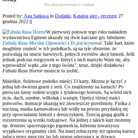
Ten tekst przeczytasz w
2
minut
Posted by:
Aga Satława
in
Dodatki
,
Katalog gier - recenzje
27
grudnia 2022
0
W pierwszej połowie tego roku nakładem
wydawnictwa Egmont ukazały się dwie karciane gry fabularne:
Fabula Rasa Morskie Opowieści
i
To jest kryminał
.
Talie kart, które
mogliśmy znaleźć w ich pudełkach, są na tyle obszerne, że
pozwalają na snucie barwnych, pełnych zwrotów akcji historii. Jeśli
jednak podczas rozgrywek w któryś z nich marzyło Wam się, aby
wprowadzić wątki „nie z tego świata”, teraz, dzięki dodatkowi
Fabula Rasa Horror
możecie to zrobić.
Maleńkie, fioletowe pudełko mieści 33 karty. Można je łączyć z
jedną lub dwiema grami z serii. Co znajdziemy na kartach? Po
pierwsze istoty rodem wyjęte z tytułowego horroru. Są wśród nich
m.in. duch, zombie, wilkołak i wampir. Oprócz różnej maści
potworów, ilustracje ukazują też złowieszcze przedmioty. Fiolka z
trucizną, maska karnawałowa lub widły na pewno przydadzą się
przy opowiadaniu historii z dreszczykiem. Trzecią grupą grafik z
rozszerzenia są scenki rodzajowe. Na jednej z takich kart możemy
np. dostrzec spacerującego jegomościa, któremu towarzyszy
wyjątkowo oryginalny cień. Na innej zobaczymy też upiorną karocę
jadącą przez mroczny las lub piorun uderzający w drzewo.