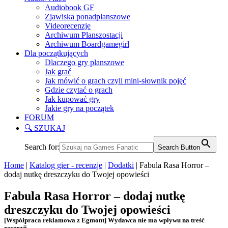
Audiobook GF
Zjawiska ponadplanszowe
Videorecenzje
Archiwum Planszostacji
Archiwum Boardgamegirl
Dla początkujących
Dlaczego gry planszowe
Jak grać
Jak mówić o grach czyli mini-słownik pojęć
Gdzie czytać o grach
Jak kupować gry
Jakie gry na początek
FORUM
🔍 SZUKAJ
Search for:
Search Button
Home
|
Katalog gier - recenzje
|
Dodatki
|
Fabula Rasa Horror –
dodaj nutkę dreszczyku do Twojej opowieści
Fabula Rasa Horror – dodaj nutkę
dreszczyku do Twojej opowieści
[Współpraca reklamowa z Egmont] Wydawca nie ma wpływu na treść
recenzji