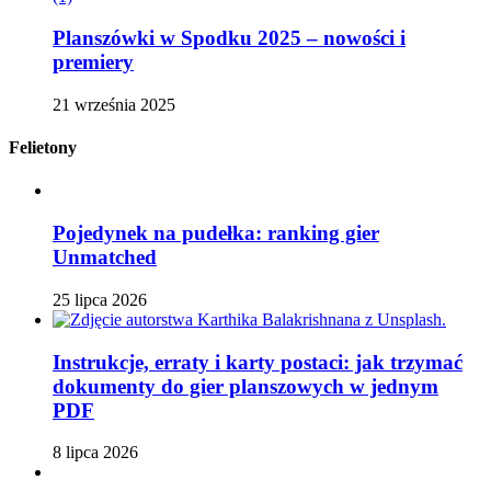
Planszówki w Spodku 2025 – nowości i
premiery
21 września 2025
Felietony
Pojedynek na pudełka: ranking gier
Unmatched
25 lipca 2026
Instrukcje, erraty i karty postaci: jak trzymać
dokumenty do gier planszowych w jednym
PDF
8 lipca 2026