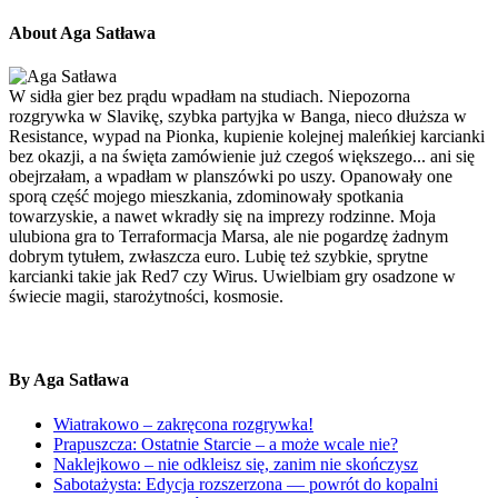
About Aga Satława
W sidła gier bez prądu wpadłam na studiach. Niepozorna
rozgrywka w Slavikę, szybka partyjka w Banga, nieco dłuższa w
Resistance, wypad na Pionka, kupienie kolejnej maleńkiej karcianki
bez okazji, a na święta zamówienie już czegoś większego... ani się
obejrzałam, a wpadłam w planszówki po uszy. Opanowały one
sporą część mojego mieszkania, zdominowały spotkania
towarzyskie, a nawet wkradły się na imprezy rodzinne. Moja
ulubiona gra to Terraformacja Marsa, ale nie pogardzę żadnym
dobrym tytułem, zwłaszcza euro. Lubię też szybkie, sprytne
karcianki takie jak Red7 czy Wirus. Uwielbiam gry osadzone w
świecie magii, starożytności, kosmosie.
By Aga Satława
Wiatrakowo – zakręcona rozgrywka!
Prapuszcza: Ostatnie Starcie – a może wcale nie?
Naklejkowo – nie odkleisz się, zanim nie skończysz
Sabotażysta: Edycja rozszerzona — powrót do kopalni