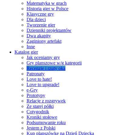
Matematyka w grach
Historia gier w Polsce
Klasyczne gry
Dla dzieci
Tworzenie gier
Dzienniki projektantów
Dwa akapity
Zaginiony artefakt
Inne
Katalog gier
Jak oceniamy gry
Gry planszowe w/g kategorii
Recenzje i rzuty oka
Patronaty
Love to hate!
Love to upgrade!
e-Gry
Prototypy
Relacje z rozgrywek
Ze starej półki
Cotygodnik
Kroniki stołowe
Podsumowanie roku
Jestem z Polski
Kup planszówkę na Dzień Dziecka