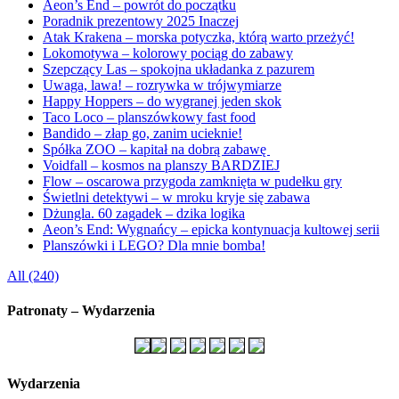
Aeon’s End – powrót do początku
Poradnik prezentowy 2025 Inaczej
Atak Krakena – morska potyczka, którą warto przeżyć!
Lokomotywa – kolorowy pociąg do zabawy
Szepczący Las – spokojna układanka z pazurem
Uwaga, lawa! – rozrywka w trójwymiarze
Happy Hoppers – do wygranej jeden skok
Taco Loco – planszówkowy fast food
Bandido – złap go, zanim ucieknie!
Spółka ZOO – kapitał na dobrą zabawę
Voidfall – kosmos na planszy BARDZIEJ
Flow – oscarowa przygoda zamknięta w pudełku gry
Świetlni detektywi – w mroku kryje się zabawa
Dżungla. 60 zagadek – dzika logika
Aeon’s End: Wygnańcy – epicka kontynuacja kultowej serii
Planszówki i LEGO? Dla mnie bomba!
All (240)
Patronaty – Wydarzenia
Wydarzenia