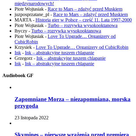
międzynarodowych!
Piotr Wojtasiak
-
Race to Mars – zdążyć przed Muskiem
juzposprzatane_pl
-
Race to Mars – zdążyć przed Muskiem
MARTA
-
Historia gier w Polsce – część 11. Lata 1997-2000
Piotr Wojtasiak
-
Turbo – rozrywka wysokooktanowa
lbyczy
-
Turbo – rozrywka wysokooktanowa
Piotr Wojtasiak
-
Love To Upgrade… Organizery od
CubicRobin
Krzysiek
-
Love To Upgrade… Organizery od CubicRobin
Ink
-
Ink – abstrakcyjne tuszem chlapanie
Grzegorz
-
Ink – abstrakcyjne tuszem chlapanie
Ink
-
Ink – abstrakcyjne tuszem chlapanie
Audiobook GF
Zapomniane Morza – niezapomniana, morska
przygoda
23 listopada 2022
Skymines – pierwsze wrażenia przed premierą