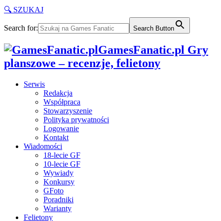
🔍 SZUKAJ
Search for:
Search Button
GamesFanatic.pl Gry
planszowe – recenzje, felietony
Serwis
Redakcja
Współpraca
Stowarzyszenie
Polityka prywatności
Logowanie
Kontakt
Wiadomości
18-lecie GF
10-lecie GF
Wywiady
Konkursy
GFoto
Poradniki
Warianty
Felietony