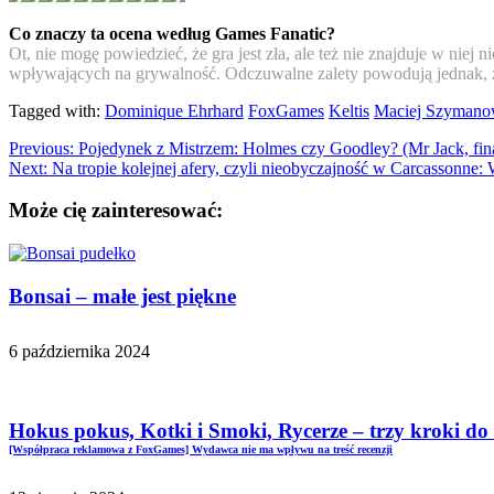
Co znaczy ta ocena według Games Fanatic?
Ot, nie mogę powiedzieć, że gra jest zła, ale też nie znajduje w niej 
wpływających na grywalność. Odczuwalne zalety powodują jednak, że
Tagged with:
Dominique Ehrhard
FoxGames
Keltis
Maciej Szymano
Previous:
Pojedynek z Mistrzem: Holmes czy Goodley? (Mr Jack, fin
Next:
Na tropie kolejnej afery, czyli nieobyczajność w Carcassonne: 
Może cię zainteresować:
Bonsai – małe jest piękne
6 października 2024
Hokus pokus, Kotki i Smoki, Rycerze – trzy kroki d
[Współpraca reklamowa z FoxGames] Wydawca nie ma wpływu na treść recenzji