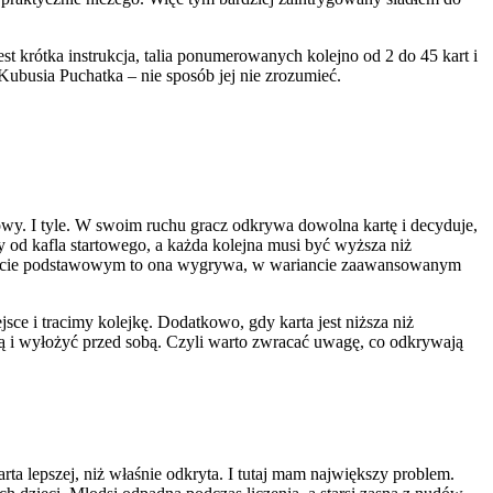
t krótka instrukcja, talia ponumerowanych kolejno od 2 do 45 kart i
 Kubusia Puchatka – nie sposób jej nie zrozumieć.
owy. I tyle. W swoim ruchu gracz odkrywa dowolna kartę i decyduje,
 od kafla startowego, a każda kolejna musi być wyższa niż
riancie podstawowym to ona wygrywa, w wariancie zaawansowanym
sce i tracimy kolejkę. Dodatkowo, gdy karta jest niższa niż
ą i wyłożyć przed sobą. Czyli warto zwracać uwagę, co odkrywają
a lepszej, niż właśnie odkryta. I tutaj mam największy problem.