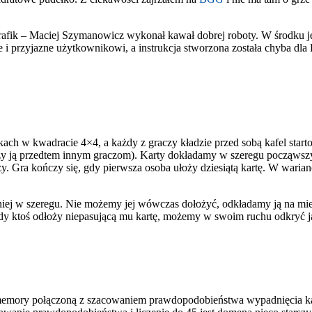
 grafik – Maciej Szymanowicz wykonał kawał dobrej roboty. W środku jes
ne i przyjazne użytkownikowi, a instrukcja stworzona została chyba dla
kach w kwadracie 4×4, a każdy z graczy kładzie przed sobą kafel start
szy ją przedtem innym graczom). Karty dokładamy w szeregu począwszy
y. Gra kończy się, gdy pierwsza osoba ułoży dziesiątą kartę. W wa
tatniej w szeregu. Nie możemy jej wówczas dołożyć, odkładamy ją na miej
dy ktoś odłoży niepasującą mu kartę, możemy w swoim ruchu odkryć j
t memory połączoną z szacowaniem prawdopodobieństwa wypadnięcia kart