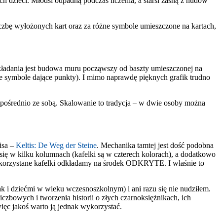
 dzieci. Młodsi odpadną podczas liczenia, a starsi zasną z nudów
czbę wyłożonych kart oraz za różne symbole umieszczone na kartach,
kładania jest budowa muru począwszy od baszty umieszczonej na
żne symbole dające punkty). I mimo naprawdę pięknych grafik trudno
bezpośrednio ze sobą. Skalowanie to tradycja – w dwie osoby można
isa –
Keltis: De Weg der Steine
. Mechanika tamtej jest dość podobna
ę w kilku kolumnach (kafelki są w czterech kolorach), a dodatkowo
wykorzystane kafelki odkładamy na środek ODKRYTE. I właśnie to
k i dziećmi w wieku wczesnoszkolnym) i ani razu się nie nudziłem.
czbowych i tworzenia historii o złych czarnoksiężnikach, ich
ięc jakoś warto ją jednak wykorzystać.