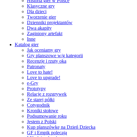
Historia gier w Polsce
Klasyczne gry
Dla dzieci
Tworzenie gier
Dzienniki projektantów
Dwa akapity
Zaginiony artefakt
Inne
Katalog gier
Jak oceniamy gry
Gry planszowe w/g kategorii
Recenzje i rzuty oka
Patronaty
Love to hate!
Love to upgrade!
e-Gry
Prototypy
Relacje z rozgrywek
Ze starej półki
Cotygodnik
Kroniki stołowe
Podsumowanie roku
Jestem z Polski
Kup planszówkę na Dzień Dziecka
GF i Empik polecają