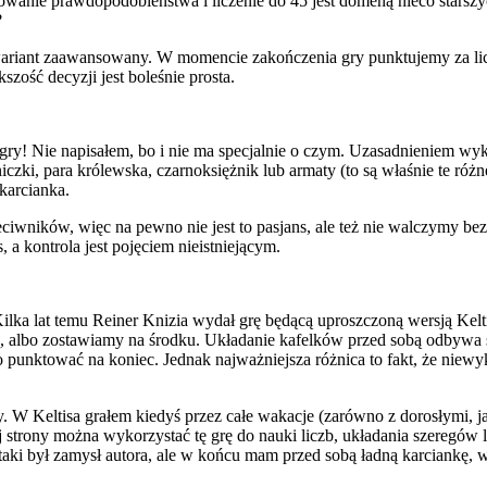
anie prawdopodobieństwa i liczenie do 45 jest domeną nieco starszych
?
e wariant zaawansowany. W momencie zakończenia gry punktujemy za li
szość decyzji jest boleśnie prosta.
ry! Nie napisałem, bo i nie ma specjalnie o czym. Uzasadnieniem wy
niczki, para królewska, czarnoksiężnik lub armaty (to są właśnie te ró
 karcianka.
rzeciwników, więc na pewno nie jest to pasjans, ale też nie walczymy 
a kontrola jest pojęciem nieistniejącym.
lka lat temu Reiner Knizia wydał grę będącą uproszczoną wersją Kelt
 albo zostawiamy na środku. Układanie kafelków przed sobą odbywa si
 punktować na koniec. Jednak najważniejsza różnica to fakt, że nie
. W Keltisa grałem kiedyś przez całe wakacje (zarówno z dorosłymi, ja
trony można wykorzystać tę grę do nauki liczb, układania szeregów li
aki był zamysł autora, ale w końcu mam przed sobą ładną karciankę, w