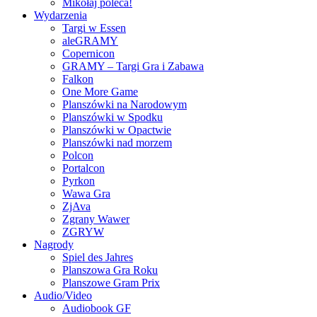
Mikołaj poleca!
Wydarzenia
Targi w Essen
aleGRAMY
Copernicon
GRAMY – Targi Gra i Zabawa
Falkon
One More Game
Planszówki na Narodowym
Planszówki w Spodku
Planszówki w Opactwie
Planszówki nad morzem
Polcon
Portalcon
Pyrkon
Wawa Gra
ZjAva
Zgrany Wawer
ZGRYW
Nagrody
Spiel des Jahres
Planszowa Gra Roku
Planszowe Gram Prix
Audio/Video
Audiobook GF