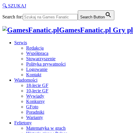
🔍 SZUKAJ
Search for:
Search Button
GamesFanatic.pl Gry pla
Serwis
Redakcja
Współpraca
Stowarzyszenie
Polityka prywatności
Logowanie
Kontakt
Wiadomości
18-lecie GF
10-lecie GF
Wywiady
Konkursy
GFoto
Poradniki
Warianty
Felietony
Matematyka w grach