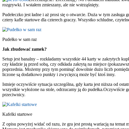
rozgrywki. I wstałem zmieszany, ale nie wstrząśnięty.
Pudełeczko jest ładne i aż prosi się o otwarcie. Duża w tym zasługa
cztery kafle startowe dla czterech graczy. Wszystko schludne, czytel
Pudełko w sam raz
Jak zbudować zamek?
Setup jest banalny – rozkładamy wszystkie 44 karty w zakrytych kup
czy kładzie ją przed sobą, czy odkłada zakrytą na miejsce (pokazaw
poprzednia. Możemy przy tym pominąć dowolnie dużo liczb pomiędz
liczone są dodatkowo punkty i zwycięzcą może być ktoś inny.
Istnieje oczywiście sytuacja szczególna, gdy karta jest niższa od os
wszystkie wyłożone na stole, odrzucamy ją do pudełka.Oczywiście g
przeciwnicy.
Kafelki startowe
Z opisu powyżej widać od razu, że gra jest prostą wariacją na tema