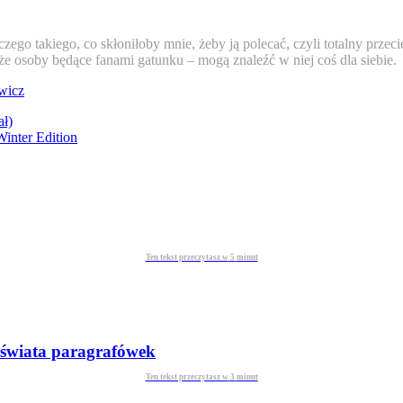
niczego takiego, co skłoniłoby mnie, żeby ją polecać, czyli totalny przec
 osoby będące fanami gatunku – mogą znaleźć w niej coś dla siebie.
wicz
ał)
Winter Edition
Ten tekst przeczytasz w
5
minut
o świata paragrafówek
Ten tekst przeczytasz w
3
minut