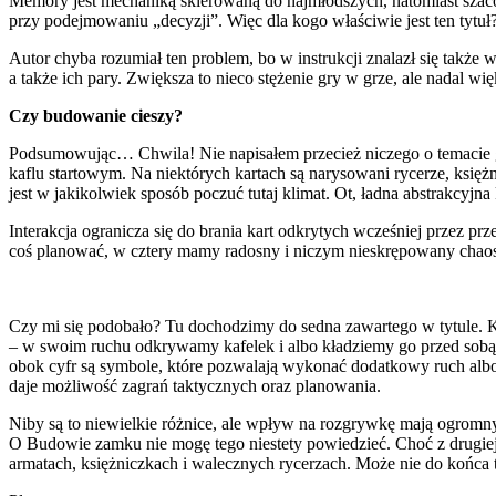
Memory jest mechaniką skierowaną do najmłodszych, natomiast szacow
przy podejmowaniu „decyzji”. Więc dla kogo właściwie jest ten tytuł
Autor chyba rozumiał ten problem, bo w instrukcji znalazł się takż
a także ich pary. Zwiększa to nieco stężenie gry w grze, ale nadal więk
Czy budowanie cieszy?
Podsumowując… Chwila! Nie napisałem przecież niczego o temacie g
kaflu startowym. Na niektórych kartach są narysowani rycerze, księż
jest w jakikolwiek sposób poczuć tutaj klimat. Ot, ładna abstrakcyjna
Interakcja ogranicza się do brania kart odkrytych wcześniej przez p
coś planować, w cztery mamy radosny i niczym nieskrępowany chaos, 
Czy mi się podobało? Tu dochodzimy do sedna zawartego w tytule. Ki
– w swoim ruchu odkrywamy kafelek i albo kładziemy go przed sobą,
obok cyfr są symbole, które pozwalają wykonać dodatkowy ruch albo
daje możliwość zagrań taktycznych oraz planowania.
Niby są to niewielkie różnice, ale wpływ na rozgrywkę mają ogromny
O Budowie zamku nie mogę tego niestety powiedzieć. Choć z drugiej s
armatach, księżniczkach i walecznych rycerzach. Może nie do końca t