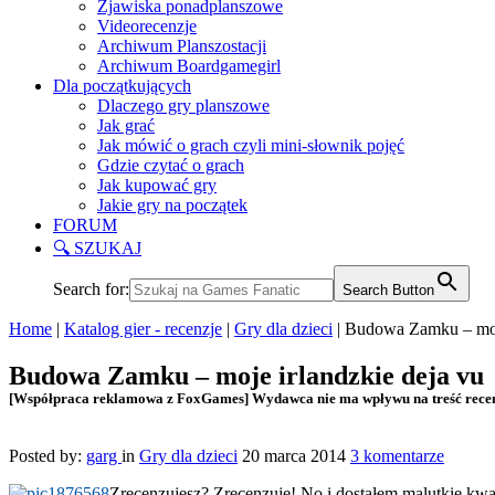
Zjawiska ponadplanszowe
Videorecenzje
Archiwum Planszostacji
Archiwum Boardgamegirl
Dla początkujących
Dlaczego gry planszowe
Jak grać
Jak mówić o grach czyli mini-słownik pojęć
Gdzie czytać o grach
Jak kupować gry
Jakie gry na początek
FORUM
🔍 SZUKAJ
Search for:
Search Button
Home
|
Katalog gier - recenzje
|
Gry dla dzieci
|
Budowa Zamku – moje
Budowa Zamku – moje irlandzkie deja vu
[Współpraca reklamowa z FoxGames] Wydawca nie ma wpływu na treść recen
Posted by:
garg
in
Gry dla dzieci
20 marca 2014
3 komentarze
Zrecenzujesz? Zrecenzuję! No i dostałem malutkie kw