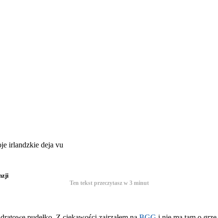
 irlandzkie deja vu
zji
Ten tekst przeczytasz w
3
minut
adratowe pudełko. Z ciekawości zajrzałem na
BGG
i nie ma tam o grze