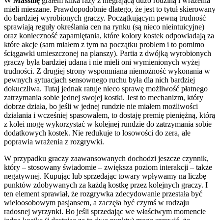
W
Massilię
grałem kilka razy z niegrającą dużo rodziną i wrażenia
mieli mieszane. Prawdopodobnie dlatego, że jest to tytuł skierowany
do bardziej wyrobionych graczy. Początkującym pewną trudność
sprawiają reguły określania cen na rynku (są nieco nieintuicyjne)
oraz konieczność zapamiętania, które kolory kostek odpowiadają za
które akcje (sam miałem z tym na początku problem i to pomimo
ściągawki umieszczonej na planszy). Partia z dwójką wyrobionych
graczy była bardziej udana i nie mieli oni wymienionych wyżej
trudności. Z drugiej strony wspomniana niemożność wykonania w
pewnych sytuacjach sensownego ruchu była dla nich bardziej
dokuczliwa. Tutaj jednak ratuje nieco sprawę możliwość płatnego
zatrzymania sobie jednej swojej kostki. Jest to mechanizm, który
dobrze działa, bo jeśli w jednej rundzie nie miałem możliwości
działania i wcześniej spasowałem, to dostaję premię pieniężną, którą
z kolei mogę wykorzystać w kolejnej rundzie do zatrzymania sobie
dodatkowych kostek. Nie redukuje to losowości do zera, ale
poprawia wrażenia z rozgrywki.
W przypadku graczy zaawansowanych dochodzi jeszcze czynnik,
który – stosowany świadomie – zwiększa poziom interakcji – także
negatywnej. Kupując lub sprzedając towary wpływamy na liczbę
punktów zdobywanych za każdą kostkę przez kolejnych graczy. I
ten element sprawiał, że rozgrywka zdecydowanie przestała być
wieloosobowym pasjansem, a zaczęła być czymś w rodzaju
radosnej wyrzynki. Bo jeśli sprzedając we właściwym momencie