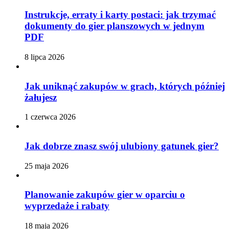
Instrukcje, erraty i karty postaci: jak trzymać
dokumenty do gier planszowych w jednym
PDF
8 lipca 2026
Jak uniknąć zakupów w grach, których później
żałujesz
1 czerwca 2026
Jak dobrze znasz swój ulubiony gatunek gier?
25 maja 2026
Planowanie zakupów gier w oparciu o
wyprzedaże i rabaty
18 maja 2026