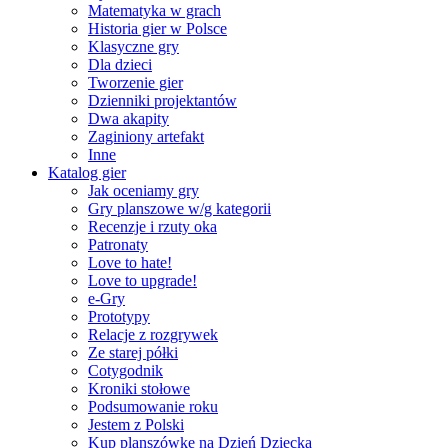
Matematyka w grach
Historia gier w Polsce
Klasyczne gry
Dla dzieci
Tworzenie gier
Dzienniki projektantów
Dwa akapity
Zaginiony artefakt
Inne
Katalog gier
Jak oceniamy gry
Gry planszowe w/g kategorii
Recenzje i rzuty oka
Patronaty
Love to hate!
Love to upgrade!
e-Gry
Prototypy
Relacje z rozgrywek
Ze starej półki
Cotygodnik
Kroniki stołowe
Podsumowanie roku
Jestem z Polski
Kup planszówkę na Dzień Dziecka