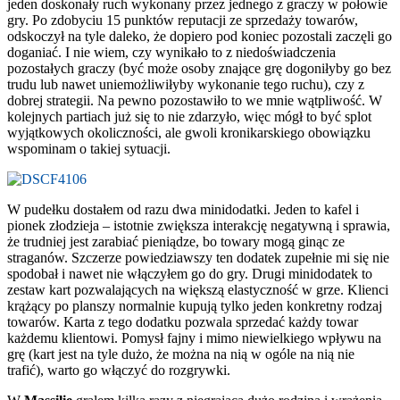
jeden doskonały ruch wykonany przez jednego z graczy w połowie
gry. Po zdobyciu 15 punktów reputacji ze sprzedaży towarów,
odskoczył na tyle daleko, że dopiero pod koniec pozostali zaczęli go
doganiać. I nie wiem, czy wynikało to z niedoświadczenia
pozostałych graczy (być może osoby znające grę dogoniłyby go bez
trudu lub nawet uniemożliwiłyby wykonanie tego ruchu), czy z
dobrej strategii. Na pewno pozostawiło to we mnie wątpliwość. W
kolejnych partiach już się to nie zdarzyło, więc mógł to być splot
wyjątkowych okoliczności, ale gwoli kronikarskiego obowiązku
wspominam o takiej sytuacji.
W pudełku dostałem od razu dwa minidodatki. Jeden to kafel i
pionek złodzieja – istotnie zwiększa interakcję negatywną i sprawia,
że trudniej jest zarabiać pieniądze, bo towary mogą ginąc ze
straganów. Szczerze powiedziawszy ten dodatek zupełnie mi się nie
spodobał i nawet nie włączyłem go do gry. Drugi minidodatek to
zestaw kart pozwalających na większą elastyczność w grze. Klienci
krążący po planszy normalnie kupują tylko jeden konkretny rodzaj
towarów. Karta z tego dodatku pozwala sprzedać każdy towar
każdemu klientowi. Pomysł fajny i mimo niewielkiego wpływu na
grę (kart jest na tyle dużo, że można na nią w ogóle na nią nie
trafić), warto go włączyć do rozgrywki.