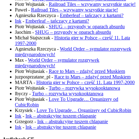
Piotr Wojtasiak
-
Railroad Tiles – wzywamy wszystkie stacje!
Paweł
-
Railroad Tiles – wzywamy wszystkie stacje!
Agnieszka Rzeczyca
-
Emberleaf – tańczący z kartami?
Ink
-
Emberleaf – tańczący z kartami?
Piotr Wojtasiak
-
SHUG – przygody w oparach absurdu
Jaochim
-
SHUG – przygody w oparach absurdu
Michał Stajszczak
-
Historia gier w Polsce – część 11. Lata
1997-2000
Agnieszka Rzeczyca
-
World Order – symulator rozgrywek
międzynarodowych!
Max
-
World Order – symulator rozgrywek
międzynarodowych!
Piotr Wojtasiak
-
Race to Mars – zdążyć przed Muskiem
juzposprzatane_pl
-
Race to Mars – zdążyć przed Muskiem
MARTA
-
Historia gier w Polsce – część 11. Lata 1997-2000
Piotr Wojtasiak
-
Turbo – rozrywka wysokooktanowa
lbyczy
-
Turbo – rozrywka wysokooktanowa
Piotr Wojtasiak
-
Love To Upgrade… Organizery od
CubicRobin
Krzysiek
-
Love To Upgrade… Organizery od CubicRobin
Ink
-
Ink – abstrakcyjne tuszem chlapanie
Grzegorz
-
Ink – abstrakcyjne tuszem chlapanie
Ink
-
Ink – abstrakcyjne tuszem chlapanie