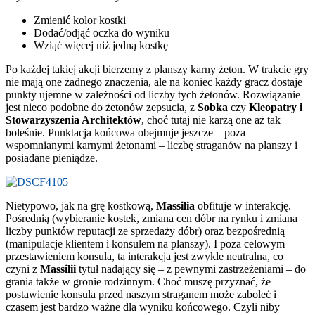
Zmienić kolor kostki
Dodać/odjąć oczka do wyniku
Wziąć więcej niż jedną kostkę
Po każdej takiej akcji bierzemy z planszy karny żeton. W trakcie gry
nie mają one żadnego znaczenia, ale na koniec każdy gracz dostaje
punkty ujemne w zależności od liczby tych żetonów. Rozwiązanie
jest nieco podobne do żetonów zepsucia, z
Sobka
czy
Kleopatry
i
Stowarzyszenia Architektów
, choć tutaj nie karzą one aż tak
boleśnie. Punktacja końcowa obejmuje jeszcze – poza
wspomnianymi karnymi żetonami – liczbę straganów na planszy i
posiadane pieniądze.
Nietypowo, jak na grę kostkową,
Massilia
obfituje w interakcję.
Pośrednią (wybieranie kostek, zmiana cen dóbr na rynku i zmiana
liczby punktów reputacji ze sprzedaży dóbr) oraz bezpośrednią
(manipulacje klientem i konsulem na planszy). I poza celowym
przestawieniem konsula, ta interakcja jest zwykle neutralna, co
czyni z
Massilii
tytuł nadający się – z pewnymi zastrzeżeniami – do
grania także w gronie rodzinnym. Choć muszę przyznać, że
postawienie konsula przed naszym straganem może zaboleć i
czasem jest bardzo ważne dla wyniku końcowego. Czyli niby