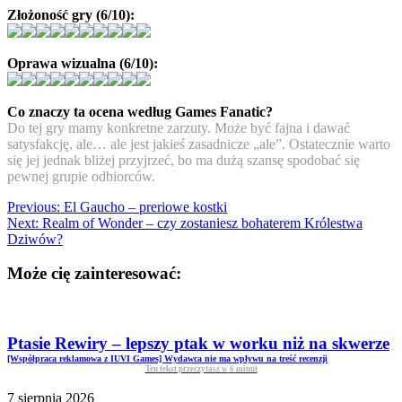
Złożoność gry (6/10):
Oprawa wizualna (6/10):
Co znaczy ta ocena według Games Fanatic?
Do tej gry mamy konkretne zarzuty. Może być fajna i dawać
satysfakcję, ale… ale jest jakieś zasadnicze „ale”. Ostatecznie warto
się jej jednak bliżej przyjrzeć, bo ma dużą szansę spodobać się
pewnej grupie odbiorców.
Previous:
El Gaucho – preriowe kostki
Next:
Realm of Wonder – czy zostaniesz bohaterem Królestwa
Dziwów?
Może cię zainteresować:
Ptasie Rewiry – lepszy ptak w worku niż na skwerze
[Współpraca reklamowa z IUVI Games] Wydawca nie ma wpływu na treść recenzji
Ten tekst przeczytasz w
6
minut
7 sierpnia 2026