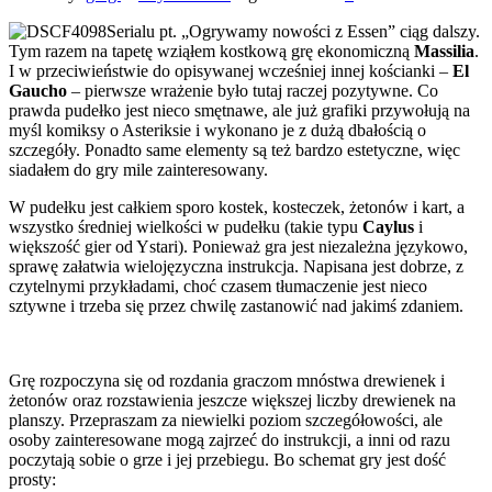
Serialu pt. „Ogrywamy nowości z Essen” ciąg dalszy.
Tym razem na tapetę wziąłem kostkową grę ekonomiczną
Massilia
.
I w przeciwieństwie do opisywanej wcześniej innej kościanki –
El
Gaucho
– pierwsze wrażenie było tutaj raczej pozytywne. Co
prawda pudełko jest nieco smętnawe, ale już grafiki przywołują na
myśl komiksy o Asteriksie i wykonano je z dużą dbałością o
szczegóły. Ponadto same elementy są też bardzo estetyczne, więc
siadałem do gry mile zainteresowany.
W pudełku jest całkiem sporo kostek, kosteczek, żetonów i kart, a
wszystko średniej wielkości w pudełku (takie typu
Caylus
i
większość gier od Ystari). Ponieważ gra jest niezależna językowo,
sprawę załatwia wielojęzyczna instrukcja. Napisana jest dobrze, z
czytelnymi przykładami, choć czasem tłumaczenie jest nieco
sztywne i trzeba się przez chwilę zastanowić nad jakimś zdaniem.
Grę rozpoczyna się od rozdania graczom mnóstwa drewienek i
żetonów oraz rozstawienia jeszcze większej liczby drewienek na
planszy. Przepraszam za niewielki poziom szczegółowości, ale
osoby zainteresowane mogą zajrzeć do instrukcji, a inni od razu
poczytają sobie o grze i jej przebiegu. Bo schemat gry jest dość
prosty: