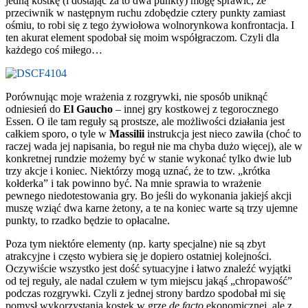
jedną kostkę (i dostając za to dwa punkty) mogę sprawić, że
przeciwnik w następnym ruchu zdobędzie cztery punkty zamiast
ośmiu, to robi się z tego żywiołowa wolnorynkowa konfrontacja. I
ten akurat element spodobał się moim współgraczom. Czyli dla
każdego coś miłego…
Porównując moje wrażenia z rozgrywki, nie sposób uniknąć
odniesień do
El Gaucho
– innej gry kostkowej z tegorocznego
Essen. O ile tam reguły są prostsze, ale możliwości działania jest
całkiem sporo, o tyle w
Massilii
instrukcja jest nieco zawiła (choć to
raczej wada jej napisania, bo reguł nie ma chyba dużo więcej), ale w
konkretnej rundzie możemy być w stanie wykonać tylko dwie lub
trzy akcje i koniec. Niektórzy mogą uznać, że to tzw. „krótka
kołderka” i tak powinno być. Na mnie sprawia to wrażenie
pewnego niedotestowania gry. Bo jeśli do wykonania jakiejś akcji
muszę wziąć dwa karne żetony, a te na koniec warte są trzy ujemne
punkty, to rzadko będzie to opłacalne.
Poza tym niektóre elementy (np. karty specjalne) nie są zbyt
atrakcyjne i często wybiera się je dopiero ostatniej kolejności.
Oczywiście wszystko jest dość sytuacyjne i łatwo znaleźć wyjątki
od tej reguły, ale nadal czułem w tym miejscu jakąś „chropawość”
podczas rozgrywki. Czyli z jednej strony bardzo spodobał mi się
pomysł wykorzystania kostek w grze
de facto
ekonomicznej, ale z