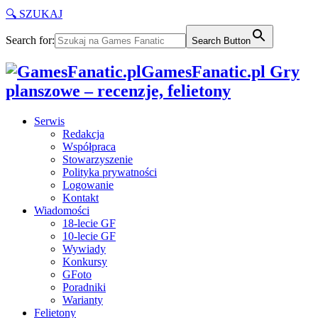
🔍 SZUKAJ
Search for:
Search Button
GamesFanatic.pl Gry
planszowe – recenzje, felietony
Serwis
Redakcja
Współpraca
Stowarzyszenie
Polityka prywatności
Logowanie
Kontakt
Wiadomości
18-lecie GF
10-lecie GF
Wywiady
Konkursy
GFoto
Poradniki
Warianty
Felietony