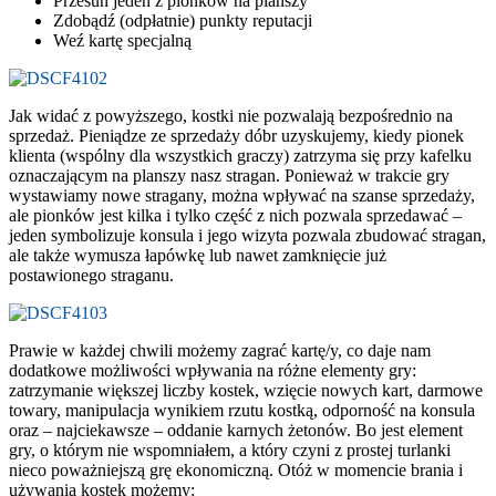
Przesuń jeden z pionków na planszy
Zdobądź (odpłatnie) punkty reputacji
Weź kartę specjalną
Jak widać z powyższego, kostki nie pozwalają bezpośrednio na
sprzedaż. Pieniądze ze sprzedaży dóbr uzyskujemy, kiedy pionek
klienta (wspólny dla wszystkich graczy) zatrzyma się przy kafelku
oznaczającym na planszy nasz stragan. Ponieważ w trakcie gry
wystawiamy nowe stragany, można wpływać na szanse sprzedaży,
ale pionków jest kilka i tylko część z nich pozwala sprzedawać –
jeden symbolizuje konsula i jego wizyta pozwala zbudować stragan,
ale także wymusza łapówkę lub nawet zamknięcie już
postawionego straganu.
Prawie w każdej chwili możemy zagrać kartę/y, co daje nam
dodatkowe możliwości wpływania na różne elementy gry:
zatrzymanie większej liczby kostek, wzięcie nowych kart, darmowe
towary, manipulacja wynikiem rzutu kostką, odporność na konsula
oraz – najciekawsze – oddanie karnych żetonów. Bo jest element
gry, o którym nie wspomniałem, a który czyni z prostej turlanki
nieco poważniejszą grę ekonomiczną. Otóż w momencie brania i
używania kostek możemy: