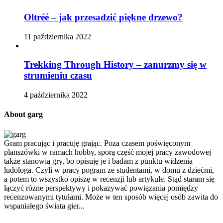
Oltréé – jak przesadzić piękne drzewo?
11 października 2022
Trekking Through History – zanurzmy się w
strumieniu czasu
4 października 2022
About garg
Gram pracując i pracuję grając. Poza czasem poświęconym
planszówki w ramach hobby, sporą część mojej pracy zawodowej
także stanowią gry, bo opisuję je i badam z punktu widzenia
ludologa. Czyli w pracy pogram ze studentami, w domu z dziećmi,
a potem to wszystko opiszę w recenzji lub artykule. Stąd staram się
łączyć różne perspektywy i pokazywać powiązania pomiędzy
recenzowanymi tytułami. Może w ten sposób więcej osób zawita do
wspaniałego świata gier...