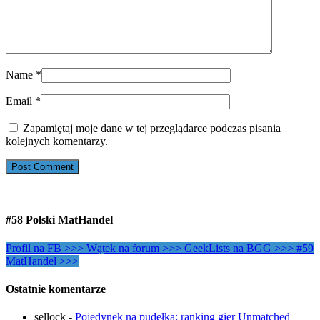
Name
*
Email
*
Zapamiętaj moje dane w tej przeglądarce podczas pisania
kolejnych komentarzy.
#58 Polski MatHandel
Profil na FB >>>
Wątek na forum >>>
GeekLists na BGG >>>
#59
MatHandel >>>
Ostatnie komentarze
sellock
-
Pojedynek na pudełka: ranking gier Unmatched