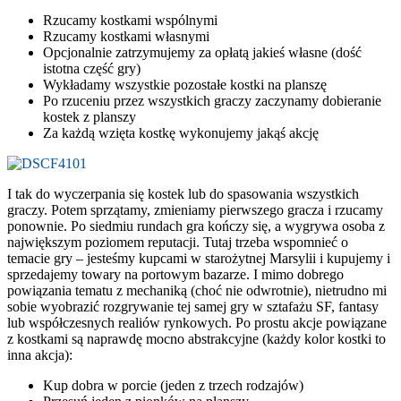
Rzucamy kostkami wspólnymi
Rzucamy kostkami własnymi
Opcjonalnie zatrzymujemy za opłatą jakieś własne (dość
istotna część gry)
Wykładamy wszystkie pozostałe kostki na planszę
Po rzuceniu przez wszystkich graczy zaczynamy dobieranie
kostek z planszy
Za każdą wzięta kostkę wykonujemy jakąś akcję
I tak do wyczerpania się kostek lub do spasowania wszystkich
graczy. Potem sprzątamy, zmieniamy pierwszego gracza i rzucamy
ponownie. Po siedmiu rundach gra kończy się, a wygrywa osoba z
największym poziomem reputacji. Tutaj trzeba wspomnieć o
temacie gry – jesteśmy kupcami w starożytnej Marsylii i kupujemy i
sprzedajemy towary na portowym bazarze. I mimo dobrego
powiązania tematu z mechaniką (choć nie odwrotnie), nietrudno mi
sobie wyobrazić rozgrywanie tej samej gry w sztafażu SF, fantasy
lub współczesnych realiów rynkowych. Po prostu akcje powiązane
z kostkami są naprawdę mocno abstrakcyjne (każdy kolor kostki to
inna akcja):
Kup dobra w porcie (jeden z trzech rodzajów)