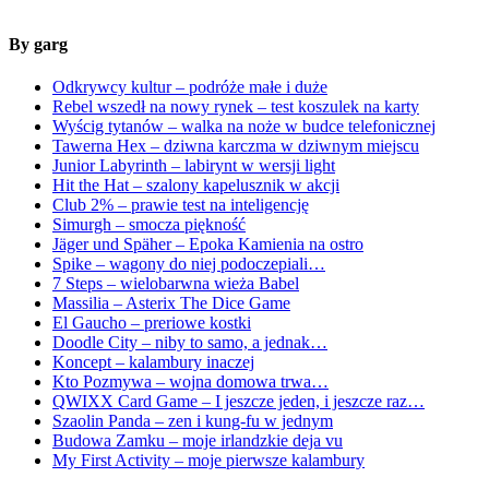
By garg
Odkrywcy kultur – podróże małe i duże
Rebel wszedł na nowy rynek – test koszulek na karty
Wyścig tytanów – walka na noże w budce telefonicznej
Tawerna Hex – dziwna karczma w dziwnym miejscu
Junior Labyrinth – labirynt w wersji light
Hit the Hat – szalony kapelusznik w akcji
Club 2% – prawie test na inteligencję
Simurgh – smocza piękność
Jäger und Späher – Epoka Kamienia na ostro
Spike – wagony do niej podoczepiali…
7 Steps – wielobarwna wieża Babel
Massilia – Asterix The Dice Game
El Gaucho – preriowe kostki
Doodle City – niby to samo, a jednak…
Koncept – kalambury inaczej
Kto Pozmywa – wojna domowa trwa…
QWIXX Card Game – I jeszcze jeden, i jeszcze raz…
Szaolin Panda – zen i kung-fu w jednym
Budowa Zamku – moje irlandzkie deja vu
My First Activity – moje pierwsze kalambury