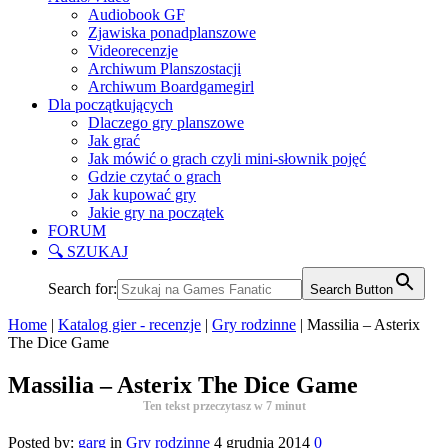
Audiobook GF
Zjawiska ponadplanszowe
Videorecenzje
Archiwum Planszostacji
Archiwum Boardgamegirl
Dla początkujących
Dlaczego gry planszowe
Jak grać
Jak mówić o grach czyli mini-słownik pojęć
Gdzie czytać o grach
Jak kupować gry
Jakie gry na początek
FORUM
🔍 SZUKAJ
Search for:
Search Button
Home
|
Katalog gier - recenzje
|
Gry rodzinne
|
Massilia – Asterix
The Dice Game
Massilia – Asterix The Dice Game
Ten tekst przeczytasz w
7
minut
Posted by:
garg
in
Gry rodzinne
4 grudnia 2014
0