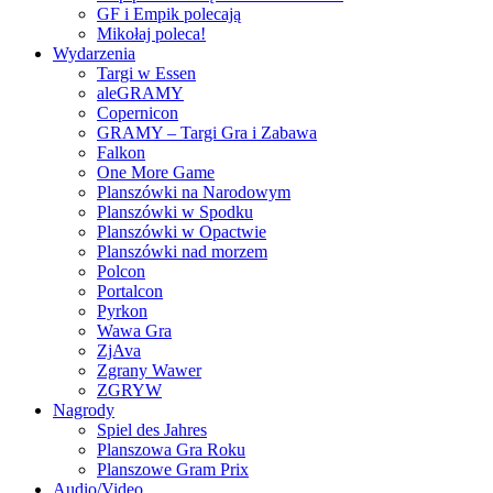
GF i Empik polecają
Mikołaj poleca!
Wydarzenia
Targi w Essen
aleGRAMY
Copernicon
GRAMY – Targi Gra i Zabawa
Falkon
One More Game
Planszówki na Narodowym
Planszówki w Spodku
Planszówki w Opactwie
Planszówki nad morzem
Polcon
Portalcon
Pyrkon
Wawa Gra
ZjAva
Zgrany Wawer
ZGRYW
Nagrody
Spiel des Jahres
Planszowa Gra Roku
Planszowe Gram Prix
Audio/Video