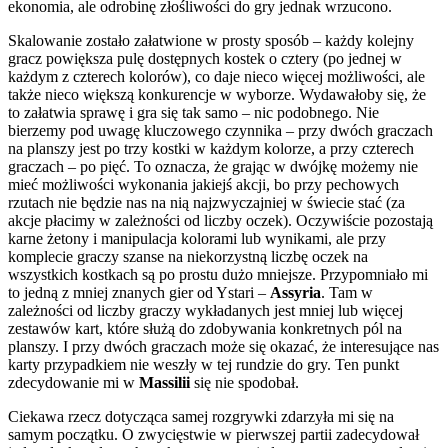
ekonomia, ale odrobinę złośliwości do gry jednak wrzucono.
Skalowanie zostało załatwione w prosty sposób – każdy kolejny
gracz powiększa pulę dostępnych kostek o cztery (po jednej w
każdym z czterech kolorów), co daje nieco więcej możliwości, ale
także nieco większą konkurencje w wyborze. Wydawałoby się, że
to załatwia sprawę i gra się tak samo – nic podobnego. Nie
bierzemy pod uwagę kluczowego czynnika – przy dwóch graczach
na planszy jest po trzy kostki w każdym kolorze, a przy czterech
graczach – po pięć. To oznacza, że grając w dwójkę możemy nie
mieć możliwości wykonania jakiejś akcji, bo przy pechowych
rzutach nie będzie nas na nią najzwyczajniej w świecie stać (za
akcje płacimy w zależności od liczby oczek). Oczywiście pozostają
karne żetony i manipulacja kolorami lub wynikami, ale przy
komplecie graczy szanse na niekorzystną liczbę oczek na
wszystkich kostkach są po prostu dużo mniejsze. Przypomniało mi
to jedną z mniej znanych gier od Ystari –
Assyria
. Tam w
zależności od liczby graczy wykładanych jest mniej lub więcej
zestawów kart, które służą do zdobywania konkretnych pól na
planszy. I przy dwóch graczach może się okazać, że interesujące nas
karty przypadkiem nie weszły w tej rundzie do gry. Ten punkt
zdecydowanie mi w
Massilii
się nie spodobał.
Ciekawa rzecz dotycząca samej rozgrywki zdarzyła mi się na
samym początku. O zwycięstwie w pierwszej partii zadecydował