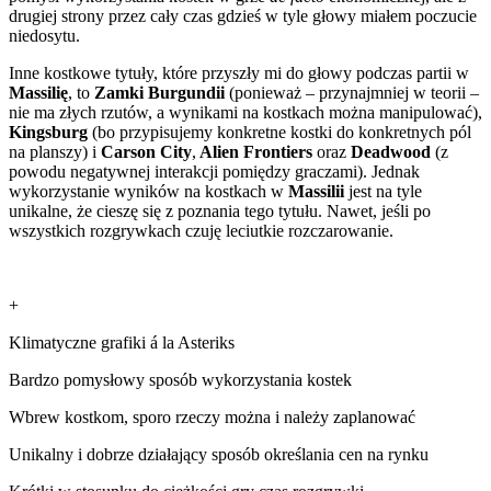
drugiej strony przez cały czas gdzieś w tyle głowy miałem poczucie
niedosytu.
Inne kostkowe tytuły, które przyszły mi do głowy podczas partii w
Massilię
, to
Zamki Burgundii
(ponieważ – przynajmniej w teorii –
nie ma złych rzutów, a wynikami na kostkach można manipulować),
Kingsburg
(bo przypisujemy konkretne kostki do konkretnych pól
na planszy) i
Carson City
,
Alien Frontiers
oraz
Deadwood
(z
powodu negatywnej interakcji pomiędzy graczami). Jednak
wykorzystanie wyników na kostkach w
Massilii
jest na tyle
unikalne, że cieszę się z poznania tego tytułu. Nawet, jeśli po
wszystkich rozgrywkach czuję leciutkie rozczarowanie.
+
Klimatyczne grafiki á la Asteriks
Bardzo pomysłowy sposób wykorzystania kostek
Wbrew kostkom, sporo rzeczy można i należy zaplanować
Unikalny i dobrze działający sposób określania cen na rynku