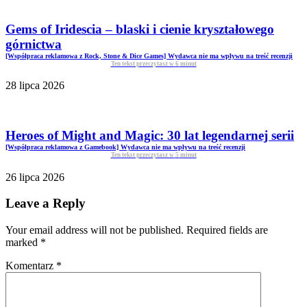
Gems of Iridescia – blaski i cienie kryształowego
górnictwa
[Współpraca reklamowa z Rock, Stone & Dice Games] Wydawca nie ma wpływu na treść recenzji
Ten tekst przeczytasz w
6
minut
28 lipca 2026
Heroes of Might and Magic: 30 lat legendarnej serii
[Współpraca reklamowa z Gamebook] Wydawca nie ma wpływu na treść recenzji
Ten tekst przeczytasz w
5
minut
26 lipca 2026
Leave a Reply
Your email address will not be published. Required fields are
marked
*
Komentarz
*