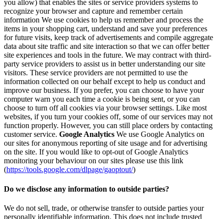
you allow) that enables the sites or service providers systems to
recognize your browser and capture and remember certain
information We use cookies to help us remember and process the
items in your shopping cart, understand and save your preferences
for future visits, keep track of advertisements and compile aggregate
data about site traffic and site interaction so that we can offer better
site experiences and tools in the future. We may contract with third-
party service providers to assist us in better understanding our site
visitors. These service providers are not permitted to use the
information collected on our behalf except to help us conduct and
improve our business. If you prefer, you can choose to have your
computer warn you each time a cookie is being sent, or you can
choose to turn off all cookies via your browser settings. Like most
websites, if you turn your cookies off, some of our services may not
function properly. However, you can still place orders by contacting
customer service.
Google Analytics
We use Google Analytics on
our sites for anonymous reporting of site usage and for advertising
on the site. If you would like to opt-out of Google Analytics
monitoring your behaviour on our sites please use this link
(
https://tools.google.com/dlpage/gaoptout/
)
Do we disclose any information to outside parties?
We do not sell, trade, or otherwise transfer to outside parties your
personally identifiable information. This does not include trusted