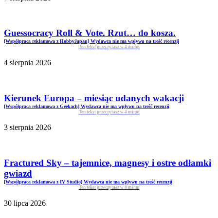
Guessocracy Roll & Vote. Rzut… do kosza.
[Współpraca reklamowa z HobbyJapan] Wydawca nie ma wpływu na treść recenzji
Ten tekst przeczytasz w
4
minut
4 sierpnia 2026
Kierunek Europa – miesiąc udanych wakacji
[Współpraca reklamowa z Geekach] Wydawca nie ma wpływu na treść recenzji
Ten tekst przeczytasz w
4
minut
3 sierpnia 2026
Fractured Sky – tajemnice, magnesy i ostre odłamki
gwiazd
[Współpraca reklamowa z IV Studio] Wydawca nie ma wpływu na treść recenzji
Ten tekst przeczytasz w
8
minut
30 lipca 2026