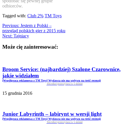
spodobać się pewnej grupie
odbiorców.
Tagged with:
Club 2%
TM Toys
Previous:
Jestem z Polski –
przegląd polskich gier z 2015 roku
Next:
Tajniacy
Może cię zainteresować:
Broom Service: (najbardziej) Szalone Czarownice,
jakie widziałem
[Współpraca reklamowa z TM Toys] Wydawca nie ma wpływu na treść recenzji
Ten tekst przeczytasz w
5
minut
15 grudnia 2016
Junior Labyrinth – labirynt w wersji light
[Współpraca reklamowa z TM Toys] Wydawca nie ma wpływu na treść recenzji
Ten tekst przeczytasz w
5
minut