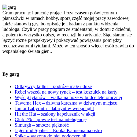
Gram pracując i pracuję grając. Poza czasem poświęconym
planszówki w ramach hobby, sporą część mojej pracy zawodowej
także stanowią gry, bo opisuję je i badam z punktu widzenia
ludologa. Czyli w pracy pogram ze studentami, w domu z dziećmi,
a potem to wszystko opiszę w recenzji lub artykule. Stąd staram się
łączyć różne perspektywy i pokazywać powiązania pomiędzy
recenzowanymi tytułami. Może w ten sposób więcej osób zawita do
wspaniałego świata gier...
By garg
Odkrywcy kultur – podróże małe i duże
Rebel wszedł na nowy rynek – test koszulek na karty
Wyścig tytanów – walka na noże w budce telefonicznej
Tawerna Hex – dziwna karczma w dziwnym miejscu
Junior Labyrinth – labirynt w wersji light
Hit the Hat – szalony kapelusznik w akcji
Club 2% – prawie test na inteligencję
Simurgh – smocza piękność
Jäger und Späher – Epoka Kamienia na ostro
Spike – wagony do niej podoczepiali…