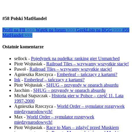
#58 Polski MatHandel
Profil na FB >>>
Wątek na forum >>>
GeekLists na BGG >>>
#59
MatHandel >>>
Ostatnie komentarze
sellock
-
Pojedynek na pudełka: ranking gier Unmatched
Piotr Wojtasiak
-
Railroad Tiles – wzywamy wszystkie stacje!
Paweł
-
Railroad Tiles – wzywamy wszystkie stacje!
Agnieszka Rzeczyca
-
Emberleaf – tańczący z kartami?
Ink
-
Emberleaf – tańczący z kartami?
Piotr Wojtasiak
-
SHUG – przygody w oparach absurdu
Jaochim
-
SHUG – przygody w oparach absurdu
Michał Stajszczak
-
Historia gier w Polsce – część 11. Lata
1997-2000
Agnieszka Rzeczyca
-
World Order – symulator rozgrywek
międzynarodowych!
Max
-
World Order – symulator rozgrywek
międzynarodowych!
Piotr Wojtasiak
-
Race to Mars – zdążyć przed Muskiem