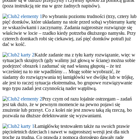
podane są w bardzo przejrzysty i czytelny sposób za pomocą grafik
(poza instrukcją nie ma w grze żadnych napisów).
Po wybraniu poziomu trudności (trzy, cztery lub
pięć domków, które układamy na stole przed sobą) wybieramy kartę
ze wskazówkami i zaczynamy. Zadania najprostsze rozwiązuje się
właściwie w locie – rzadko kiedy potrzeba dłuższego namysłu. Przy
czterech domkach robi się ciekawiej, zaś pięć domków potrafi już
dać w kość.
Każde zadanie ma z tyłu karty rozwiązanie, więc w
sytuacjach skrajnych (gdy walimy już głową w ścianę) można sobie
podejrzeć obrazek i zadumać się nad własną głupotą – że też
wcześniej na to nie wpadliśmy… Mogę sobie wyobrazić, że
siadamy do rozwiązywania tej łamigłówki we dwójkę lub w trójkę,
ale jest to raczej sytuacja ekstremalna, bo grupowe rozwiązywanie
tego typu zadań jest czynnością nader wątpliwą.
Przy czym od razu lojalnie ostrzegam – zadań
jest tak dużo, że w pewnym momencie na pewno pojawi się
znużenie lub przesyt. Co z kolei nie jest znowu taką złą rzeczą, bo
pozwala na dłuższe delektowanie się wyzwaniami.
Łamigłówkę testowałem także na swoich prawie
pięcioletnich dzieciach i nawet w najprostszej wersji jest dla nich
trochę za trudna. Co prawda z pomocą dorosłego dawały radę