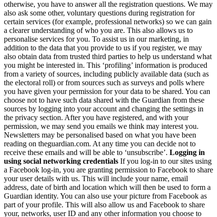
otherwise, you have to answer all the registration questions. We may
also ask some other, voluntary questions during registration for
certain services (for example, professional networks) so we can gain
a clearer understanding of who you are. This also allows us to
personalise services for you. To assist us in our marketing, in
addition to the data that you provide to us if you register, we may
also obtain data from trusted third parties to help us understand what
you might be interested in. This ‘profiling’ information is produced
from a variety of sources, including publicly available data (such as
the electoral roll) or from sources such as surveys and polls where
you have given your permission for your data to be shared. You can
choose not to have such data shared with the Guardian from these
sources by logging into your account and changing the settings in
the privacy section. After you have registered, and with your
permission, we may send you emails we think may interest you.
Newsletters may be personalised based on what you have been
reading on theguardian.com. At any time you can decide not to
receive these emails and will be able to ‘unsubscribe’.
Logging in
using social networking credentials
If you log-in to our sites using
a Facebook log-in, you are granting permission to Facebook to share
your user details with us. This will include your name, email
address, date of birth and location which will then be used to form a
Guardian identity. You can also use your picture from Facebook as
part of your profile. This will also allow us and Facebook to share
your, networks, user ID and any other information you choose to