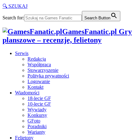
🔍 SZUKAJ
Search for:
Search Button
GamesFanatic.pl Gry
planszowe – recenzje, felietony
Serwis
Redakcja
Współpraca
Stowarzyszenie
Polityka prywatności
Logowanie
Kontakt
Wiadomości
18-lecie GF
10-lecie GF
Wywiady
Konkursy
GFoto
Poradniki
Warianty
Felietony