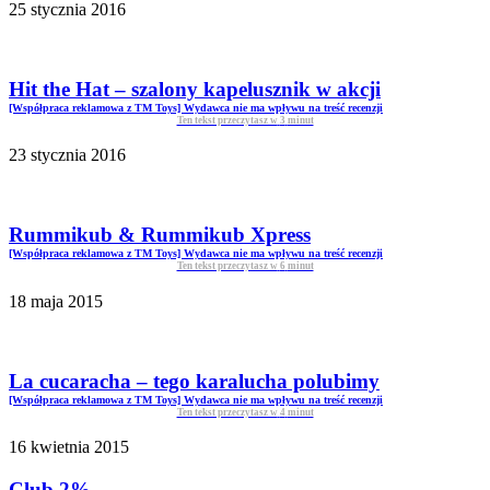
25 stycznia 2016
Hit the Hat – szalony kapelusznik w akcji
[Współpraca reklamowa z TM Toys] Wydawca nie ma wpływu na treść recenzji
Ten tekst przeczytasz w
3
minut
23 stycznia 2016
Rummikub & Rummikub Xpress
[Współpraca reklamowa z TM Toys] Wydawca nie ma wpływu na treść recenzji
Ten tekst przeczytasz w
6
minut
18 maja 2015
La cucaracha – tego karalucha polubimy
[Współpraca reklamowa z TM Toys] Wydawca nie ma wpływu na treść recenzji
Ten tekst przeczytasz w
4
minut
16 kwietnia 2015
Club 2%