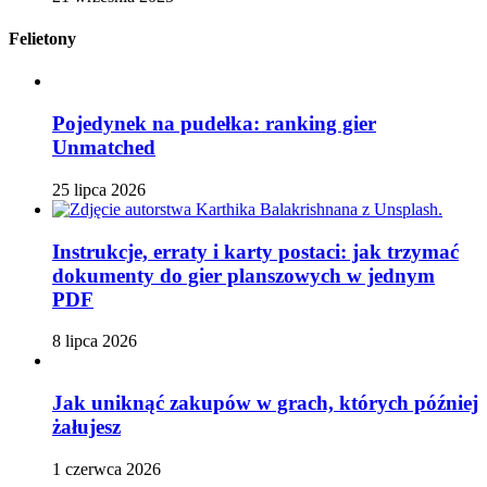
Felietony
Pojedynek na pudełka: ranking gier
Unmatched
25 lipca 2026
Instrukcje, erraty i karty postaci: jak trzymać
dokumenty do gier planszowych w jednym
PDF
8 lipca 2026
Jak uniknąć zakupów w grach, których później
żałujesz
1 czerwca 2026