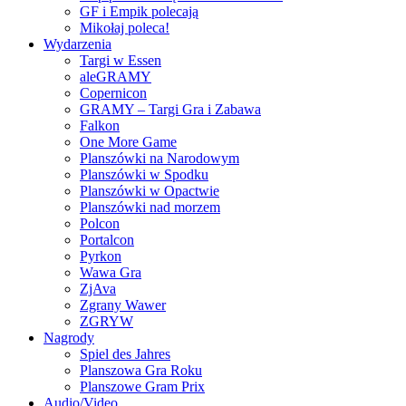
GF i Empik polecają
Mikołaj poleca!
Wydarzenia
Targi w Essen
aleGRAMY
Copernicon
GRAMY – Targi Gra i Zabawa
Falkon
One More Game
Planszówki na Narodowym
Planszówki w Spodku
Planszówki w Opactwie
Planszówki nad morzem
Polcon
Portalcon
Pyrkon
Wawa Gra
ZjAva
Zgrany Wawer
ZGRYW
Nagrody
Spiel des Jahres
Planszowa Gra Roku
Planszowe Gram Prix
Audio/Video