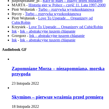
juzposprzatane_pl
-
Race to Mars – zdążyć przed Muskiem
MARTA
-
Historia gier w Polsce – część 11. Lata 1997-2000
Piotr Wojtasiak
-
Turbo – rozrywka wysokooktanowa
lbyczy
-
Turbo – rozrywka wysokooktanowa
Piotr Wojtasiak
-
Love To Upgrade… Organizery od
CubicRobin
Krzysiek
-
Love To Upgrade… Organizery od CubicRobin
Ink
-
Ink – abstrakcyjne tuszem chlapanie
Grzegorz
-
Ink – abstrakcyjne tuszem chlapanie
Ink
-
Ink – abstrakcyjne tuszem chlapanie
Audiobook GF
Zapomniane Morza – niezapomniana, morska
przygoda
23 listopada 2022
Skymines – pierwsze wrażenia przed premierą
18 listopada 2022