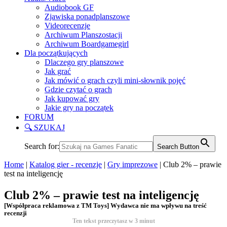
Audiobook GF
Zjawiska ponadplanszowe
Videorecenzje
Archiwum Planszostacji
Archiwum Boardgamegirl
Dla początkujących
Dlaczego gry planszowe
Jak grać
Jak mówić o grach czyli mini-słownik pojęć
Gdzie czytać o grach
Jak kupować gry
Jakie gry na początek
FORUM
🔍 SZUKAJ
Search for:
Search Button
Home
|
Katalog gier - recenzje
|
Gry imprezowe
|
Club 2% – prawie
test na inteligencję
Club 2% – prawie test na inteligencję
[Współpraca reklamowa z TM Toys] Wydawca nie ma wpływu na treść
recenzji
Ten tekst przeczytasz w
3
minut