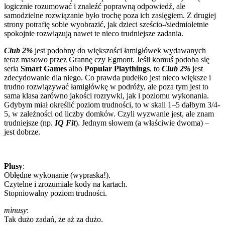
logicznie rozumować i znaleźć poprawną odpowiedź, ale
samodzielne rozwiązanie było trochę poza ich zasięgiem. Z drugiej
strony potrafię sobie wyobrazić, jak dzieci sześcio-/siedmioletnie
spokojnie rozwiązują nawet te nieco trudniejsze zadania.
Club 2%
jest podobny do większości łamigłówek wydawanych
teraz masowo przez Grannę czy Egmont. Jeśli komuś podoba się
seria
Smart Games
albo
Popular Playthings
, to
Club 2%
jest
zdecydowanie dla niego. Co prawda pudełko jest nieco większe i
trudno rozwiązywać łamigłówkę w podróży, ale poza tym jest to
sama klasa zarówno jakości rozrywki, jak i poziomu wykonania.
Gdybym miał określić poziom trudności, to w skali 1–5 dałbym 3/4-
5, w zależności od liczby domków. Czyli wyzwanie jest, ale znam
trudniejsze (np.
IQ Fit
). Jednym słowem (a właściwie dwoma) –
jest dobrze.
Plusy
:
Obłędne wykonanie (wypraska!).
Czytelne i zrozumiałe kody na kartach.
Stopniowalny poziom trudności.
minusy
:
Tak dużo zadań, że aż za dużo.