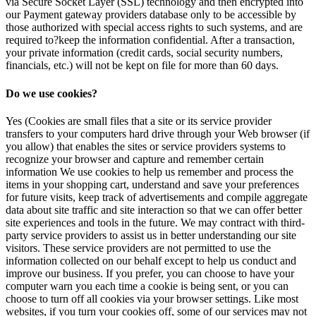
via Secure Socket Layer (SSL) technology and then encrypted into
our Payment gateway providers database only to be accessible by
those authorized with special access rights to such systems, and are
required to?keep the information confidential. After a transaction,
your private information (credit cards, social security numbers,
financials, etc.) will not be kept on file for more than 60 days.
Do we use cookies?
Yes (Cookies are small files that a site or its service provider
transfers to your computers hard drive through your Web browser (if
you allow) that enables the sites or service providers systems to
recognize your browser and capture and remember certain
information We use cookies to help us remember and process the
items in your shopping cart, understand and save your preferences
for future visits, keep track of advertisements and compile aggregate
data about site traffic and site interaction so that we can offer better
site experiences and tools in the future. We may contract with third-
party service providers to assist us in better understanding our site
visitors. These service providers are not permitted to use the
information collected on our behalf except to help us conduct and
improve our business. If you prefer, you can choose to have your
computer warn you each time a cookie is being sent, or you can
choose to turn off all cookies via your browser settings. Like most
websites, if you turn your cookies off, some of our services may not