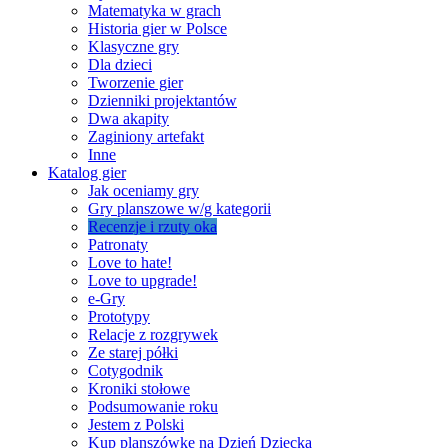
Matematyka w grach
Historia gier w Polsce
Klasyczne gry
Dla dzieci
Tworzenie gier
Dzienniki projektantów
Dwa akapity
Zaginiony artefakt
Inne
Katalog gier
Jak oceniamy gry
Gry planszowe w/g kategorii
Recenzje i rzuty oka
Patronaty
Love to hate!
Love to upgrade!
e-Gry
Prototypy
Relacje z rozgrywek
Ze starej półki
Cotygodnik
Kroniki stołowe
Podsumowanie roku
Jestem z Polski
Kup planszówkę na Dzień Dziecka