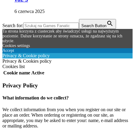
6 czerwca 2025
Search for:
Search Button
Ta strona korzysta z ciasteczek aby świadczyć usługi na najwyższym
poziomie. Dalsze korzystanie ze strony oznacza, że zgadzasz się na ich
użycie.
Cookies settings
Accept
Privacy & Cookie policy
Privacy & Cookies policy
Cookies list
Cookie name
Active
Privacy Policy
What information do we collect?
We collect information from you when you register on our site or
place an order. When ordering or registering on our site, as
appropriate, you may be asked to enter your: name, e-mail address
or mailing address.