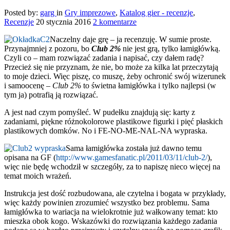
Posted by:
garg
in
Gry imprezowe
,
Katalog gier - recenzje
,
Recenzje
20 stycznia 2016
2 komentarze
Naczelny daje grę – ja recenzuję. W sumie proste.
Przynajmniej z pozoru, bo
Club 2%
nie jest grą, tylko łamigłówką.
Czyli co – mam rozwiązać zadania i napisać, czy dałem radę?
Przecież się nie przyznam, że nie, bo może za kilka lat przeczytają
to moje dzieci. Więc piszę, co muszę, żeby ochronić swój wizerunek
i samoocenę –
Club 2%
to świetna łamigłówka i tylko najlepsi (w
tym ja) potrafią ją rozwiązać.
A jest nad czym pomyśleć. W pudełku znajdują się: karty z
zadaniami, piękne różnokolorowe plastikowe figurki i pięć płaskich
plastikowych domków. No i FE-NO-ME-NAL-NA wypraska.
Sama łamigłówka została już dawno temu
opisana na GF (
http://www.gamesfanatic.pl/2011/03/11/club-2/
),
więc nie będę wchodził w szczegóły, za to napiszę nieco więcej na
temat moich wrażeń.
Instrukcja jest dość rozbudowana, ale czytelna i bogata w przykłady,
więc każdy powinien zrozumieć wszystko bez problemu. Sama
łamigłówka to wariacja na wielokrotnie już wałkowany temat: kto
mieszka obok kogo. Wskazówki do rozwiązania każdego zadania