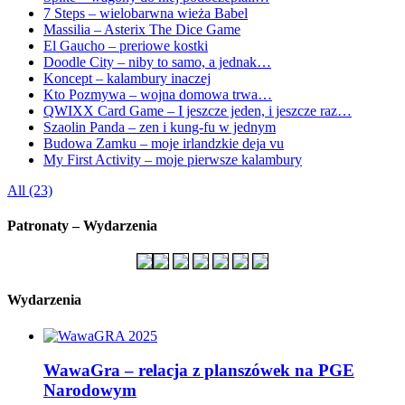
7 Steps – wielobarwna wieża Babel
Massilia – Asterix The Dice Game
El Gaucho – preriowe kostki
Doodle City – niby to samo, a jednak…
Koncept – kalambury inaczej
Kto Pozmywa – wojna domowa trwa…
QWIXX Card Game – I jeszcze jeden, i jeszcze raz…
Szaolin Panda – zen i kung-fu w jednym
Budowa Zamku – moje irlandzkie deja vu
My First Activity – moje pierwsze kalambury
All (23)
Patronaty – Wydarzenia
Wydarzenia
WawaGra – relacja z planszówek na PGE
Narodowym