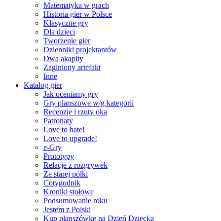
Matematyka w grach
Historia gier w Polsce
Klasyczne gry
Dla dzieci
Tworzenie gier
Dzienniki projektantów
Dwa akapity
Zaginiony artefakt
Inne
Katalog gier
Jak oceniamy gry
Gry planszowe w/g kategorii
Recenzje i rzuty oka
Patronaty
Love to hate!
Love to upgrade!
e-Gry
Prototypy
Relacje z rozgrywek
Ze starej półki
Cotygodnik
Kroniki stołowe
Podsumowanie roku
Jestem z Polski
Kup planszówkę na Dzień Dziecka