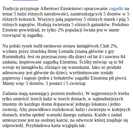
Tradycja przypisuje Albertowi Einsteinowi opracowanie
zagadki
na
temat 5 ludzi różnych narodowości, zamieszkujących 5 domów w 5
różnych kolorach. Wszyscy palą papierosy 5 różnych marek i piją 5
różnych napojów. Hodują zwierzęta 5 różnych gatunków. Podobno
Einstein powiedział, że tylko 2% populacji świata jest w stanie
rozwiązać tę zagadkę.
Na polski rynek trafił niedawno zestaw łamigłówek Club 2%,
wydany przez izraelską firmę Lemada (znaną głównie z gry
Rummikub). Jest on przeznaczony dla dzieci od lat 4 i zawiera 84
zadania, inspirowane zagadką Einsteina. Ściślej mówiąc są to 84
wersje tej łamigłówki, różniące się warunkami. Jako że produkt
adresowany jest głównie do dzieci, wyeliminowane zostały
papierosy i napoje (jeden z bohaterów zagadki Einsteina pił piwo).
Mamy więc 5 domów, 5 postaci i 5 zwierząt.
Zadania mają narastający poziom trudności. W najprostszych trzeba
tylko umieścić trzech ludzi w trzech domach, w najtrudniejszych
musimy do każdego domu dopasować jednego lokatora i jedno
zwierzę. Aby prawidłowo rozlokować ludzi i zwierzęta w kolejnych
domach, trzeba spełnić warunki danego zadania. Każde z zadań
umieszczone jest na osobnej karcie, na odwrocie której znajduje się
odpowiedź. Przykładowa karta wygląda tak: