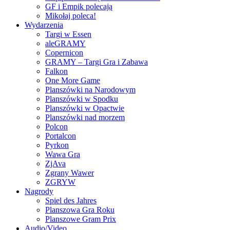
GF i Empik polecają
Mikołaj poleca!
Wydarzenia
Targi w Essen
aleGRAMY
Copernicon
GRAMY – Targi Gra i Zabawa
Falkon
One More Game
Planszówki na Narodowym
Planszówki w Spodku
Planszówki w Opactwie
Planszówki nad morzem
Polcon
Portalcon
Pyrkon
Wawa Gra
ZjAva
Zgrany Wawer
ZGRYW
Nagrody
Spiel des Jahres
Planszowa Gra Roku
Planszowe Gram Prix
Audio/Video