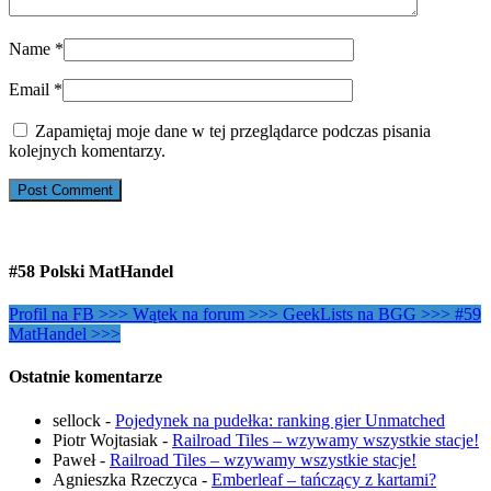
Name
*
Email
*
Zapamiętaj moje dane w tej przeglądarce podczas pisania
kolejnych komentarzy.
#58 Polski MatHandel
Profil na FB >>>
Wątek na forum >>>
GeekLists na BGG >>>
#59
MatHandel >>>
Ostatnie komentarze
sellock
-
Pojedynek na pudełka: ranking gier Unmatched
Piotr Wojtasiak
-
Railroad Tiles – wzywamy wszystkie stacje!
Paweł
-
Railroad Tiles – wzywamy wszystkie stacje!
Agnieszka Rzeczyca
-
Emberleaf – tańczący z kartami?