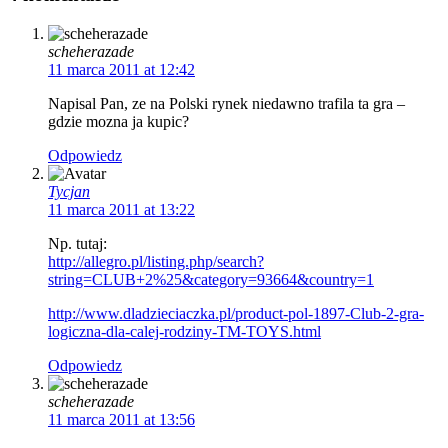
scheherazade
11 marca 2011 at 12:42
Napisal Pan, ze na Polski rynek niedawno trafila ta gra –
gdzie mozna ja kupic?
Odpowiedz
Tycjan
11 marca 2011 at 13:22
Np. tutaj:
http://allegro.pl/listing.php/search?
string=CLUB+2%25&category=93664&country=1
http://www.dladzieciaczka.pl/product-pol-1897-Club-2-gra-
logiczna-dla-calej-rodziny-TM-TOYS.html
Odpowiedz
scheherazade
11 marca 2011 at 13:56