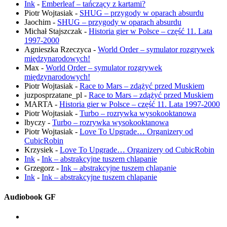
Ink
-
Emberleaf – tańczący z kartami?
Piotr Wojtasiak
-
SHUG – przygody w oparach absurdu
Jaochim
-
SHUG – przygody w oparach absurdu
Michał Stajszczak
-
Historia gier w Polsce – część 11. Lata
1997-2000
Agnieszka Rzeczyca
-
World Order – symulator rozgrywek
międzynarodowych!
Max
-
World Order – symulator rozgrywek
międzynarodowych!
Piotr Wojtasiak
-
Race to Mars – zdążyć przed Muskiem
juzposprzatane_pl
-
Race to Mars – zdążyć przed Muskiem
MARTA
-
Historia gier w Polsce – część 11. Lata 1997-2000
Piotr Wojtasiak
-
Turbo – rozrywka wysokooktanowa
lbyczy
-
Turbo – rozrywka wysokooktanowa
Piotr Wojtasiak
-
Love To Upgrade… Organizery od
CubicRobin
Krzysiek
-
Love To Upgrade… Organizery od CubicRobin
Ink
-
Ink – abstrakcyjne tuszem chlapanie
Grzegorz
-
Ink – abstrakcyjne tuszem chlapanie
Ink
-
Ink – abstrakcyjne tuszem chlapanie
Audiobook GF