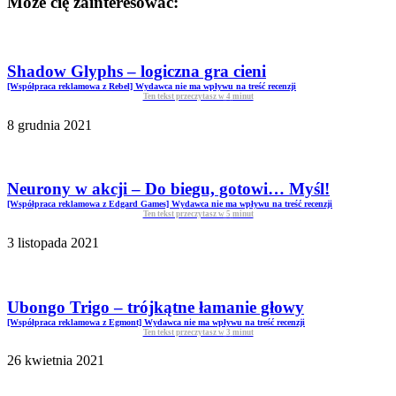
Może cię zainteresować:
Shadow Glyphs – logiczna gra cieni
[Współpraca reklamowa z Rebel] Wydawca nie ma wpływu na treść recenzji
Ten tekst przeczytasz w
4
minut
8 grudnia 2021
Neurony w akcji – Do biegu, gotowi… Myśl!
[Współpraca reklamowa z Edgard Games] Wydawca nie ma wpływu na treść recenzji
Ten tekst przeczytasz w
5
minut
3 listopada 2021
Ubongo Trigo – trójkątne łamanie głowy
[Współpraca reklamowa z Egmont] Wydawca nie ma wpływu na treść recenzji
Ten tekst przeczytasz w
3
minut
26 kwietnia 2021