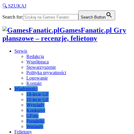
🔍 SZUKAJ
Search for:
Search Button
GamesFanatic.pl Gry
planszowe – recenzje, felietony
Serwis
Redakcja
Współpraca
Stowarzyszenie
Polityka prywatności
Logowanie
Kontakt
Wiadomości
18-lecie GF
10-lecie GF
Wywiady
Konkursy
GFoto
Poradniki
Warianty
Felietony