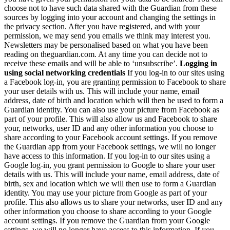
choose not to have such data shared with the Guardian from these
sources by logging into your account and changing the settings in
the privacy section. After you have registered, and with your
permission, we may send you emails we think may interest you.
Newsletters may be personalised based on what you have been
reading on theguardian.com. At any time you can decide not to
receive these emails and will be able to ‘unsubscribe’.
Logging in
using social networking credentials
If you log-in to our sites using
a Facebook log-in, you are granting permission to Facebook to share
your user details with us. This will include your name, email
address, date of birth and location which will then be used to form a
Guardian identity. You can also use your picture from Facebook as
part of your profile. This will also allow us and Facebook to share
your, networks, user ID and any other information you choose to
share according to your Facebook account settings. If you remove
the Guardian app from your Facebook settings, we will no longer
have access to this information. If you log-in to our sites using a
Google log-in, you grant permission to Google to share your user
details with us. This will include your name, email address, date of
birth, sex and location which we will then use to form a Guardian
identity. You may use your picture from Google as part of your
profile. This also allows us to share your networks, user ID and any
other information you choose to share according to your Google
account settings. If you remove the Guardian from your Google
settings, we will no longer have access to this information. If you