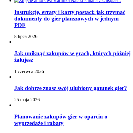
Instrukcje, erraty i karty postaci: jak trzymać
dokumenty do gier planszowych w jednym
PDF
8 lipca 2026
Jak uniknąć zakupów w grach, których później
żałujesz
1 czerwca 2026
Jak dobrze znasz swój ulubiony gatunek gier?
25 maja 2026
Planowanie zakupów gier w oparciu o
wyprzedaże i rabaty