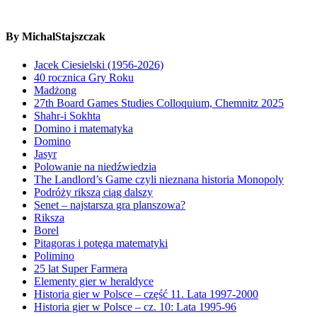
By MichalStajszczak
Jacek Ciesielski (1956-2026)
40 rocznica Gry Roku
Madżong
27th Board Games Studies Colloquium, Chemnitz 2025
Shahr-i Sokhta
Domino i matematyka
Domino
Jasyr
Polowanie na niedźwiedzia
The Landlord’s Game czyli nieznana historia Monopoly
Podróży rikszą ciąg dalszy
Senet – najstarsza gra planszowa?
Riksza
Borel
Pitagoras i potęga matematyki
Polimino
25 lat Super Farmera
Elementy gier w heraldyce
Historia gier w Polsce – część 11. Lata 1997-2000
Historia gier w Polsce – cz. 10: Lata 1995-96