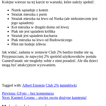
Kolejne wiersze na tej karcie to warunki, które należy spełnić:
Nurek sąsiaduje z kotem
Strażak mieszka z psem
Strażak mieszka na lewo od Nurka (ale niekoniecznie jest
jego sąsiadem)
Kot mieszka w drugim domu od lewej
Ptak nie jest sąsiadem królika
Strażak jest sąsiadem kucharza
Ptak mieszka na lewo od Budowniczego
Pilot nie hoduje żółwia
Jak widać, zadania w zestawie Club 2% bardzo trudne nie są.
Przypuszczam, że najwyżej 2% spośród użytkowników portalu
GamesFanatic nie mogłoby sobie z nimi poradzić. Ale dla dzieci
mogą być atrakcyjnym wyzwaniem.
Tagged with:
Albert Einstein
Club 2%
łamigłówki
Previous:
GFoto – bez komentarza
Next:
Kamień Gromu – stwórz swoją drużynę kamienia!