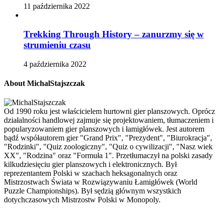
11 października 2022
Trekking Through History – zanurzmy się w
strumieniu czasu
4 października 2022
About MichalStajszczak
Od 1990 roku jest właścicielem hurtowni gier planszowych. Oprócz
działalności handlowej zajmuje się projektowaniem, tłumaczeniem i
popularyzowaniem gier planszowych i łamigłówek. Jest autorem
bądź współautorem gier "Grand Prix", "Prezydent", "Biurokracja",
"Rodzinki", "Quiz zoologiczny", "Quiz o cywilizacji", "Nasz wiek
XX", "Rodzina" oraz "Formuła 1". Przetłumaczył na polski zasady
kilkudziesięciu gier planszowych i elektronicznych. Był
reprezentantem Polski w szachach heksagonalnych oraz
Mistrzostwach Świata w Rozwiązywaniu Łamigłówek (World
Puzzle Championships). Był sędzią głównym wszystkich
dotychczasowych Mistrzostw Polski w Monopoly.