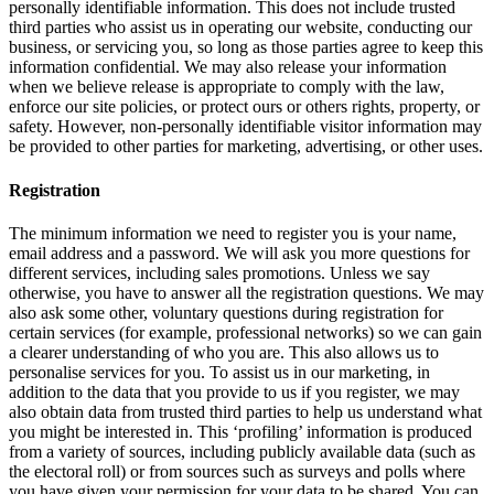
personally identifiable information. This does not include trusted
third parties who assist us in operating our website, conducting our
business, or servicing you, so long as those parties agree to keep this
information confidential. We may also release your information
when we believe release is appropriate to comply with the law,
enforce our site policies, or protect ours or others rights, property, or
safety. However, non-personally identifiable visitor information may
be provided to other parties for marketing, advertising, or other uses.
Registration
The minimum information we need to register you is your name,
email address and a password. We will ask you more questions for
different services, including sales promotions. Unless we say
otherwise, you have to answer all the registration questions. We may
also ask some other, voluntary questions during registration for
certain services (for example, professional networks) so we can gain
a clearer understanding of who you are. This also allows us to
personalise services for you. To assist us in our marketing, in
addition to the data that you provide to us if you register, we may
also obtain data from trusted third parties to help us understand what
you might be interested in. This ‘profiling’ information is produced
from a variety of sources, including publicly available data (such as
the electoral roll) or from sources such as surveys and polls where
you have given your permission for your data to be shared. You can