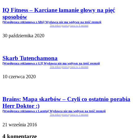
IQ Fitness – Karciane łamanie głowy na pięć
sposobów
[Współpraca reklamowa z Albi] Wydawca nie ma wpływu na treść recenzji
Ten tekst przeczytasz w
8
minut
30 października 2020
Skarb Tutenchamona
[Współpraca reklamowa z G3] Wydawca nie ma wpływu na treść recenzji
Ten tekst przeczytasz w
5
minut
10 czerwca 2020
Brains: Mapa skarbów – Czyli co ostatnio porabia
Herr Doktor :)
[Współpraca reklamowa z Lacerta] Wydawca nie ma wpływu na treść recenzji
Ten tekst przeczytasz w
3
minut
21 września 2016
4 komentarze