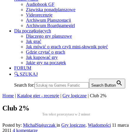
Audiobook GF
Zjawiska ponadplanszowe
Videorecenzje
Archiwum Planszostacji
Archiwum Boardgamegirl
Dla początkujących
Dlaczego gry planszowe
Jak grać
Jak mówić o grach czyli mini-słownik pojęć
Gdzie czytać o grach
Jak kupować gry
Jakie gry na początek
FORUM
🔍 SZUKAJ
Search for:
Search Button
Home
|
Katalog gier - recenzje
|
Gry logiczne
|
Club 2%
Club 2%
Ten tekst przeczytasz w
2
minut
Posted by:
MichalStajszczak
in
Gry logiczne
,
Wiadomości
11 marca
2011
4 komentarze