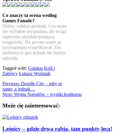
Co znaczy ta ocena według
Games Fanatic?
Dobry, solidny produkt. Gra może
nie wybitnie oryginalna, ale wciąż
zapewnia satysfakcjonującą
rozgrywkę. Na pewno warto ją
przynajmniej wypróbować. Do
ulubionych gier jednak nie będzie
należała.
Tagged with:
Galakta
Król i
Zabójcy
Łukasz Woźniak
Previous:
Doodle City – niby to
samo, a jednak…
Next:
Wojna Narodów – wyniki konkursu
Może cię zainteresować:
Leśnicy – gdzie drwa rąbią, tam punkty lecą!