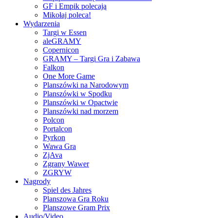
GF i Empik polecają
Mikołaj poleca!
Wydarzenia
Targi w Essen
aleGRAMY
Copernicon
GRAMY – Targi Gra i Zabawa
Falkon
One More Game
Planszówki na Narodowym
Planszówki w Spodku
Planszówki w Opactwie
Planszówki nad morzem
Polcon
Portalcon
Pyrkon
Wawa Gra
ZjAva
Zgrany Wawer
ZGRYW
Nagrody
Spiel des Jahres
Planszowa Gra Roku
Planszowe Gram Prix
Audio/Video