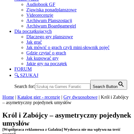
Audiobook GF
Zjawiska ponadplanszowe
Videorecenzje
Archiwum Planszostacji
Archiwum Boardgamegirl
Dla początkujących
Dlaczego gry planszowe
Jak grać
Jak mówić o grach czyli mini-słownik pojęć
Gdzie czytać o grach
Jak kupować gry
Jakie gry na początek
FORUM
🔍 SZUKAJ
Search for:
Search Button
Home
|
Katalog gier - recenzje
|
Gry dwuosobowe
|
Król i Zabójcy
– asymetryczny pojedynek umysłów
Król i Zabójcy – asymetryczny pojedynek
umysłów
[Współpraca reklamowa z Galakta] Wydawca nie ma wpływu na treść
recenzji