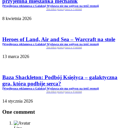
przyjemna mieszanka mechanik
[Współpraca reklamowa z Galakta] Wydawca nie ma wpływu na treść recenzji
Ten tekst przeczytasz w
5
minut
8 kwietnia 2026
Heroes of Land, Air and Sea – Warcraft na stole
[Współpraca reklamowa z Galakta] Wydawca nie ma wpływu na treść recenzji
Ten tekst przeczytasz w
4
minut
13 marca 2026
Baza Shackleton: Podbój Księżyca – galaktyczna
gra, która podbije serca?
[Współpraca reklamowa z Galakta] Wydawca nie ma wpływu na treść recenzji
Ten tekst przeczytasz w
8
minut
14 stycznia 2026
One comment