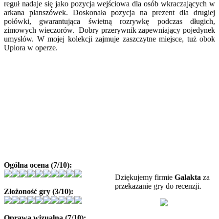
reguł nadaje się jako pozycja wejściowa dla osób wkraczających w
arkana planszówek. Doskonała pozycja na prezent dla drugiej
połówki, gwarantująca świetną rozrywkę podczas długich,
zimowych wieczorów. Dobry przerywnik zapewniający pojedynek
umysłów. W mojej kolekcji zajmuje zaszczytne miejsce, tuż obok
Upiora w operze.
Ogólna ocena (7/10):
Dziękujemy firmie
Galakta
za
przekazanie gry do recenzji.
Złożoność gry (3/10):
Oprawa wizualna (7/10):