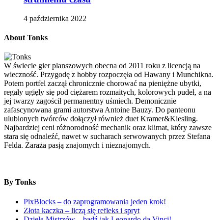
4 października 2022
About Tonks
W świecie gier planszowych obecna od 2011 roku z licencją na
wieczność. Przygodę z hobby rozpoczęła od Hawany i Munchikna.
Potem portfel zaczął chronicznie chorować na pieniężne ubytki,
regały ugięły się pod ciężarem rozmaitych, kolorowych pudeł, a na
jej twarzy zagościł permanentny uśmiech. Demonicznie
zafascynowana grami autorstwa Antoine Bauzy. Do panteonu
ulubionych twórców dołączył również duet Kramer&Kiesling.
Najbardziej ceni różnorodność mechanik oraz klimat, który zawsze
stara się odnaleźć, nawet w sucharach serwowanych przez Stefana
Felda. Zaraża pasją znajomych i nieznajomych.
By Tonks
PixBlocks – do zaprogramowania jeden krok!
Złota kaczka – liczą się refleks i spryt
Dzieła Mistrzów – bądź jak Leonardo da Vinci!