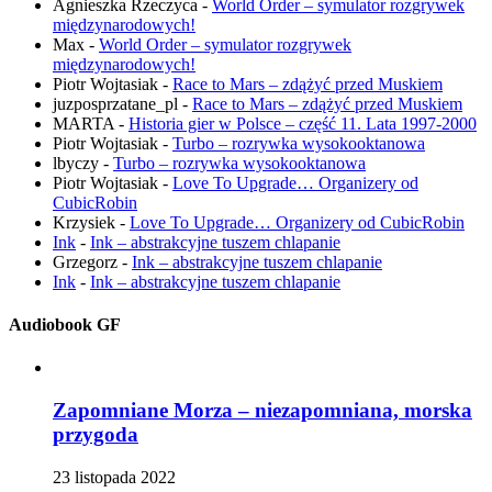
Agnieszka Rzeczyca
-
World Order – symulator rozgrywek
międzynarodowych!
Max
-
World Order – symulator rozgrywek
międzynarodowych!
Piotr Wojtasiak
-
Race to Mars – zdążyć przed Muskiem
juzposprzatane_pl
-
Race to Mars – zdążyć przed Muskiem
MARTA
-
Historia gier w Polsce – część 11. Lata 1997-2000
Piotr Wojtasiak
-
Turbo – rozrywka wysokooktanowa
lbyczy
-
Turbo – rozrywka wysokooktanowa
Piotr Wojtasiak
-
Love To Upgrade… Organizery od
CubicRobin
Krzysiek
-
Love To Upgrade… Organizery od CubicRobin
Ink
-
Ink – abstrakcyjne tuszem chlapanie
Grzegorz
-
Ink – abstrakcyjne tuszem chlapanie
Ink
-
Ink – abstrakcyjne tuszem chlapanie
Audiobook GF
Zapomniane Morza – niezapomniana, morska
przygoda
23 listopada 2022