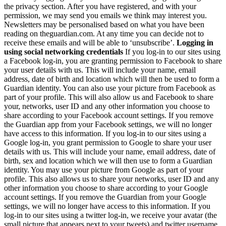
the privacy section. After you have registered, and with your
permission, we may send you emails we think may interest you.
Newsletters may be personalised based on what you have been
reading on theguardian.com. At any time you can decide not to
receive these emails and will be able to ‘unsubscribe’.
Logging in
using social networking credentials
If you log-in to our sites using
a Facebook log-in, you are granting permission to Facebook to share
your user details with us. This will include your name, email
address, date of birth and location which will then be used to form a
Guardian identity. You can also use your picture from Facebook as
part of your profile. This will also allow us and Facebook to share
your, networks, user ID and any other information you choose to
share according to your Facebook account settings. If you remove
the Guardian app from your Facebook settings, we will no longer
have access to this information. If you log-in to our sites using a
Google log-in, you grant permission to Google to share your user
details with us. This will include your name, email address, date of
birth, sex and location which we will then use to form a Guardian
identity. You may use your picture from Google as part of your
profile. This also allows us to share your networks, user ID and any
other information you choose to share according to your Google
account settings. If you remove the Guardian from your Google
settings, we will no longer have access to this information. If you
log-in to our sites using a twitter log-in, we receive your avatar (the
small picture that appears next to your tweets) and twitter username.