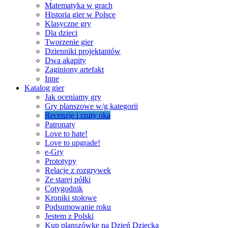
Matematyka w grach
Historia gier w Polsce
Klasyczne gry
Dla dzieci
Tworzenie gier
Dzienniki projektantów
Dwa akapity
Zaginiony artefakt
Inne
Katalog gier
Jak oceniamy gry
Gry planszowe w/g kategorii
Recenzje i rzuty oka
Patronaty
Love to hate!
Love to upgrade!
e-Gry
Prototypy
Relacje z rozgrywek
Ze starej półki
Cotygodnik
Kroniki stołowe
Podsumowanie roku
Jestem z Polski
Kup planszówkę na Dzień Dziecka