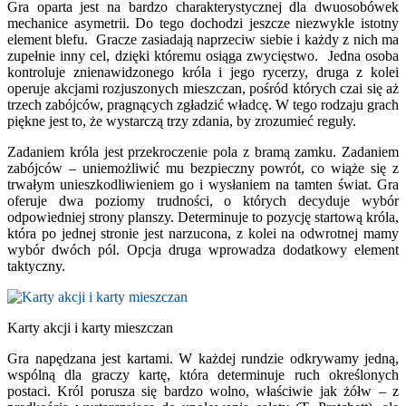
Gra oparta jest na bardzo charakterystycznej dla dwuosobówek
mechanice asymetrii. Do tego dochodzi jeszcze niezwykle istotny
element blefu. Gracze zasiadają naprzeciw siebie i każdy z nich ma
zupełnie inny cel, dzięki któremu osiąga zwycięstwo. Jedna osoba
kontroluje znienawidzonego króla i jego rycerzy, druga z kolei
operuje akcjami rozjuszonych mieszczan, pośród których czai się aż
trzech zabójców, pragnących zgładzić władcę. W tego rodzaju grach
piękne jest to, że wystarczą trzy zdania, by zrozumieć reguły.
Zadaniem króla jest przekroczenie pola z bramą zamku. Zadaniem
zabójców – uniemożliwić mu bezpieczny powrót, co wiąże się z
trwałym unieszkodliwieniem go i wysłaniem na tamten świat. Gra
oferuje dwa poziomy trudności, o których decyduje wybór
odpowiedniej strony planszy. Determinuje to pozycję startową króla,
która po jednej stronie jest narzucona, z kolei na odwrotnej mamy
wybór dwóch pól. Opcja druga wprowadza dodatkowy element
taktyczny.
Karty akcji i karty mieszczan
Gra napędzana jest kartami. W każdej rundzie odkrywamy jedną,
wspólną dla graczy kartę, która determinuje ruch określonych
postaci. Król porusza się bardzo wolno, właściwie jak żółw – z