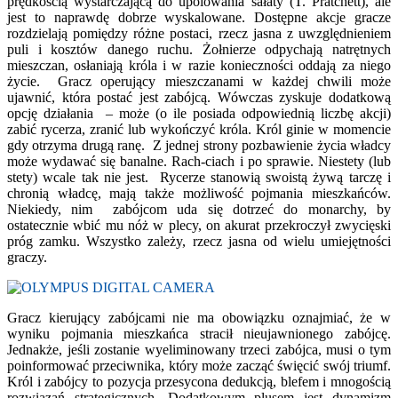
prędkością wystarczającą do upolowania sałaty (T. Pratchett), ale
jest to naprawdę dobrze wyskalowane. Dostępne akcje gracze
rozdzielają pomiędzy różne postaci, rzecz jasna z uwzględnieniem
puli i kosztów danego ruchu. Żołnierze odpychają natrętnych
mieszczan, osłaniają króla i w razie konieczności oddają za niego
życie. Gracz operujący mieszczanami w każdej chwili może
ujawnić, która postać jest zabójcą. Wówczas zyskuje dodatkową
opcję działania – może (o ile posiada odpowiednią liczbę akcji)
zabić rycerza, zranić lub wykończyć króla. Król ginie w momencie
gdy otrzyma drugą ranę. Z jednej strony pozbawienie życia władcy
może wydawać się banalne. Rach-ciach i po sprawie. Niestety (lub
stety) wcale tak nie jest. Rycerze stanowią swoistą żywą tarczę i
chronią władcę, mają także możliwość pojmania mieszkańców.
Niekiedy, nim zabójcom uda się dotrzeć do monarchy, by
ostatecznie wbić mu nóż w plecy, on akurat przekroczył zwycięski
próg zamku. Wszystko zależy, rzecz jasna od wielu umiejętności
graczy.
Gracz kierujący zabójcami nie ma obowiązku oznajmiać, że w
wyniku pojmania mieszkańca stracił nieujawnionego zabójcę.
Jednakże, jeśli zostanie wyeliminowany trzeci zabójca, musi o tym
poinformować przeciwnika, który może zacząć święcić swój triumf.
Król i zabójcy to pozycja przesycona dedukcją, blefem i mnogością
rozwiązań strategicznych. Dodatkowym plusem jest dynamizm