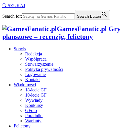
🔍 SZUKAJ
Search for:
Search Button
GamesFanatic.pl Gry
planszowe – recenzje, felietony
Serwis
Redakcja
Współpraca
Stowarzyszenie
Polityka prywatności
Logowanie
Kontakt
Wiadomości
18-lecie GF
10-lecie GF
Wywiady
Konkursy
GFoto
Poradniki
Warianty
Felietony