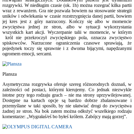
rozgrywki. W niedługim czasie (ok. 1h) można rozegrać kilka partii
wraz z rewanżem. Gra nie pozwala bowiem na stosowanie strategii
uników i odwlekania w czasie rozstrzygnięcia danej partii, bowiem
jej kres jest z góry narzucony. Kończy się albo w momencie
zwycięstwa jednej ze stron, albo w sytuacji wykorzystania
wszystkich kart akcji. Wyczerpanie talii w momencie, w którym
król nie przekroczył zwycięskiego pola, oznacza zwycięstwo
spiskowców. Narzucone ograniczenia czasowe sprawiają, że
pojedynek toczy się sprawnie i z dwoma bijącymi, napędzanymi
ogromem emocji, sercami.
Plansza
Asymetryczna rozgrywka oferuje szereg różnorodnych doznań, w
zależności od postaci, którymi kierujemy. Co jednak niezwykle
istotne przy tego rodzaju grach – nie ma strony uprzywilejowanej.
Dostępne na kartach opcje są bardzo dobrze zbalansowane i
przemyślane w taki sposób, by nie ułatwiać drogi do zwycięstwa
żadnej ze stron. Na bok zatem można odłożyć wszelkiego rodzaju
komentarze: „Wygrałaś/eś bo byłeś królem. Zabójcy mają gorzej”.