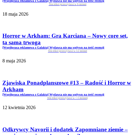
[Współpraca reklamowa z Galakta] Wydawca nie ma wpływu na treść recenzji
Ten tekst przeczytasz w
6
minut
18 maja 2026
Horror w Arkham: Gra Karciana – Nowy core set,
ta sama trwoga
[Współpraca reklamowa z Galakta] Wydawca nie ma wpływu na treść recenzji
Ten tekst przeczytasz w
12
minut
8 maja 2026
Zjawiska Ponadplanszowe #13 – Radość i Horror w
Arkham
[Współpraca reklamowa z Galakta] Wydawca nie ma wpływu na treść recenzji
Ten tekst przeczytasz w
< 1
minutę
12 kwietnia 2026
Odkrywcy Navorii i dodatek Zapomniane ziemie –