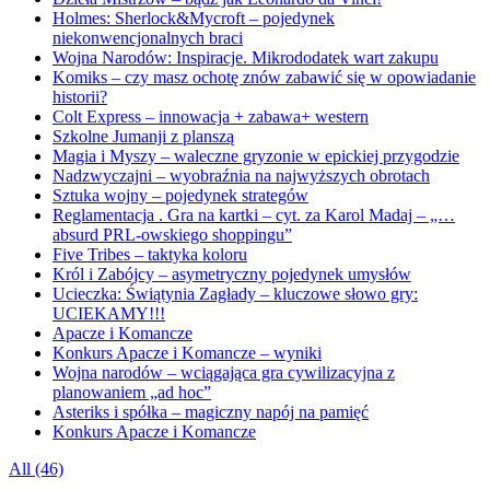
Holmes: Sherlock&Mycroft – pojedynek
niekonwencjonalnych braci
Wojna Narodów: Inspiracje. Mikrododatek wart zakupu
Komiks – czy masz ochotę znów zabawić się w opowiadanie
historii?
Colt Express – innowacja + zabawa+ western
Szkolne Jumanji z planszą
Magia i Myszy – waleczne gryzonie w epickiej przygodzie
Nadzwyczajni – wyobraźnia na najwyższych obrotach
Sztuka wojny – pojedynek strategów
Reglamentacja . Gra na kartki – cyt. za Karol Madaj – „…
absurd PRL-owskiego shoppingu”
Five Tribes – taktyka koloru
Król i Zabójcy – asymetryczny pojedynek umysłów
Ucieczka: Świątynia Zagłady – kluczowe słowo gry:
UCIEKAMY!!!
Apacze i Komancze
Konkurs Apacze i Komancze – wyniki
Wojna narodów – wciągająca gra cywilizacyjna z
planowaniem „ad hoc”
Asteriks i spółka – magiczny napój na pamięć
Konkurs Apacze i Komancze
All (46)