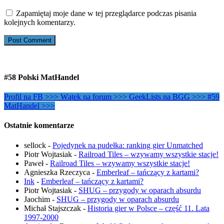
Zapamiętaj moje dane w tej przeglądarce podczas pisania
kolejnych komentarzy.
#58 Polski MatHandel
Profil na FB >>>
Wątek na forum >>>
GeekLists na BGG >>>
#59
MatHandel >>>
Ostatnie komentarze
sellock
-
Pojedynek na pudełka: ranking gier Unmatched
Piotr Wojtasiak
-
Railroad Tiles – wzywamy wszystkie stacje!
Paweł
-
Railroad Tiles – wzywamy wszystkie stacje!
Agnieszka Rzeczyca
-
Emberleaf – tańczący z kartami?
Ink
-
Emberleaf – tańczący z kartami?
Piotr Wojtasiak
-
SHUG – przygody w oparach absurdu
Jaochim
-
SHUG – przygody w oparach absurdu
Michał Stajszczak
-
Historia gier w Polsce – część 11. Lata
1997-2000