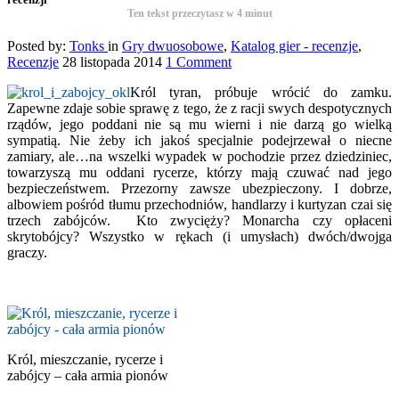
Ten tekst przeczytasz w
4
minut
Posted by:
Tonks
in
Gry dwuosobowe
,
Katalog gier - recenzje
,
Recenzje
28 listopada 2014
1 Comment
Król tyran, próbuje wrócić do zamku.
Zapewne zdaje sobie sprawę z tego, że z racji swych despotycznych
rządów, jego poddani nie są mu wierni i nie darzą go wielką
sympatią. Nie żeby ich jakoś specjalnie podejrzewał o niecne
zamiary, ale…na wszelki wypadek w pochodzie przez dziedziniec,
towarzyszą mu oddani rycerze, którzy mają czuwać nad jego
bezpieczeństwem. Przezorny zawsze ubezpieczony. I dobrze,
albowiem pośród tłumu przechodniów, handlarzy i kurtyzan czai się
trzech zabójców. Kto zwycięży? Monarcha czy opłaceni
skrytobójcy? Wszystko w rękach (i umysłach) dwóch/dwojga
graczy.
Król, mieszczanie, rycerze i
zabójcy – cała armia pionów