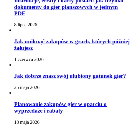
Instrukcje, erraty i karty postaci: jak trzymać
dokumenty do gier planszowych w jednym
PDF
8 lipca 2026
Jak uniknąć zakupów w grach, których później
żałujesz
1 czerwca 2026
Jak dobrze znasz swój ulubiony gatunek gier?
25 maja 2026
Planowanie zakupów gier w oparciu o
wyprzedaże i rabaty
18 maja 2026