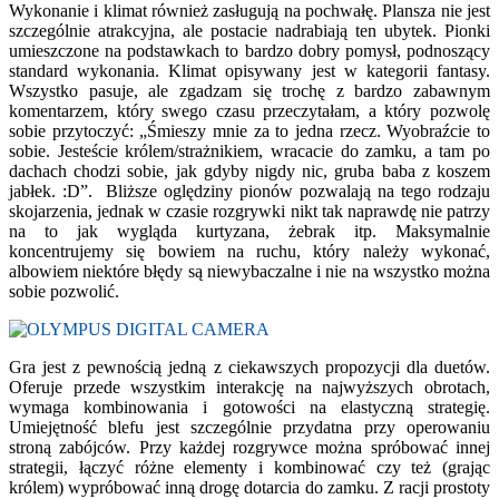
Wykonanie i klimat również zasługują na pochwałę. Plansza nie jest
szczególnie atrakcyjna, ale postacie nadrabiają ten ubytek. Pionki
umieszczone na podstawkach to bardzo dobry pomysł, podnoszący
standard wykonania. Klimat opisywany jest w kategorii fantasy.
Wszystko pasuje, ale zgadzam się trochę z bardzo zabawnym
komentarzem, który swego czasu przeczytałam, a który pozwolę
sobie przytoczyć: „Śmieszy mnie za to jedna rzecz. Wyobraźcie to
sobie. Jesteście królem/strażnikiem, wracacie do zamku, a tam po
dachach chodzi sobie, jak gdyby nigdy nic, gruba baba z koszem
jabłek. :D”. Bliższe oględziny pionów pozwalają na tego rodzaju
skojarzenia, jednak w czasie rozgrywki nikt tak naprawdę nie patrzy
na to jak wygląda kurtyzana, żebrak itp. Maksymalnie
koncentrujemy się bowiem na ruchu, który należy wykonać,
albowiem niektóre błędy są niewybaczalne i nie na wszystko można
sobie pozwolić.
Gra jest z pewnością jedną z ciekawszych propozycji dla duetów.
Oferuje przede wszystkim interakcję na najwyższych obrotach,
wymaga kombinowania i gotowości na elastyczną strategię.
Umiejętność blefu jest szczególnie przydatna przy operowaniu
stroną zabójców. Przy każdej rozgrywce można spróbować innej
strategii, łączyć różne elementy i kombinować czy też (grając
królem) wypróbować inną drogę dotarcia do zamku. Z racji prostoty