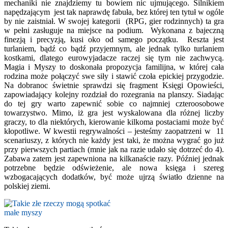
mechaniki nie znajdziemy tu bowiem nic ujmującego. Silnikiem
napędzającym jest tak naprawdę fabuła, bez której ten tytuł w ogóle
by nie zaistniał. W swojej kategorii (RPG, gier rodzinnych) ta gra
w pełni zasługuje na miejsce na podium. Wykonana z bajeczną
finezją i precyzją, kusi oko od samego początku. Reszta jest
turlaniem, bądź co bądź przyjemnym, ale jednak tylko turlaniem
kostkami, dlatego eurowyjadacze raczej się tym nie zachwycą.
Magia i Myszy to doskonała propozycja familijna, w której cała
rodzina może połączyć swe siły i stawić czoła epickiej przygodzie.
Na dobranoc świetnie sprawdzi się fragment Księgi Opowieści,
zapowiadający kolejny rozdział do rozegrania na planszy. Siadając
do tej gry warto zapewnić sobie co najmniej czteroosobowe
towarzystwo. Mimo, iż gra jest wyskalowana dla różnej liczby
graczy, to dla niektórych, kierowanie kilkoma postaciami może być
kłopotliwe. W kwestii regrywalności – jesteśmy zaopatrzeni w 11
scenariuszy, z których nie każdy jest taki, że można wygrać go już
przy pierwszych partiach (mnie jak na razie udało się dotrzeć do 4).
Zabawa zatem jest zapewniona na kilkanaście razy. Później jednak
potrzebne będzie odświeżenie, ale nowa księga i szereg
wzbogacających dodatków, być może ujrzą światło dzienne na
polskiej ziemi.