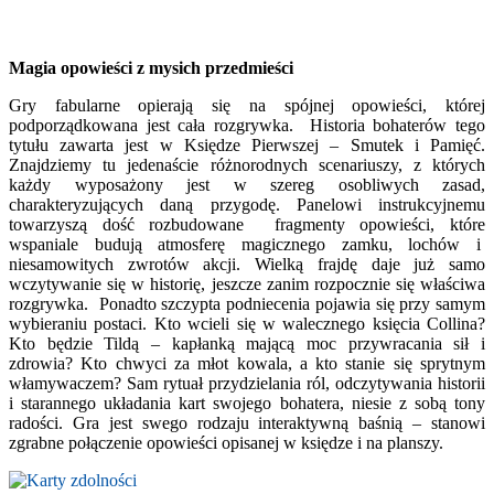
Magia opowieści z mysich przedmieści
Gry fabularne opierają się na spójnej opowieści, której
podporządkowana jest cała rozgrywka. Historia bohaterów tego
tytułu zawarta jest w Księdze Pierwszej – Smutek i Pamięć.
Znajdziemy tu jedenaście różnorodnych scenariuszy, z których
każdy wyposażony jest w szereg osobliwych zasad,
charakteryzujących daną przygodę. Panelowi instrukcyjnemu
towarzyszą dość rozbudowane fragmenty opowieści, które
wspaniale budują atmosferę magicznego zamku, lochów i
niesamowitych zwrotów akcji. Wielką frajdę daje już samo
wczytywanie się w historię, jeszcze zanim rozpocznie się właściwa
rozgrywka. Ponadto szczypta podniecenia pojawia się przy samym
wybieraniu postaci. Kto wcieli się w walecznego księcia Collina?
Kto będzie Tildą – kapłanką mającą moc przywracania sił i
zdrowia? Kto chwyci za młot kowala, a kto stanie się sprytnym
włamywaczem? Sam rytuał przydzielania ról, odczytywania historii
i starannego układania kart swojego bohatera, niesie z sobą tony
radości. Gra jest swego rodzaju interaktywną baśnią – stanowi
zgrabne połączenie opowieści opisanej w księdze i na planszy.