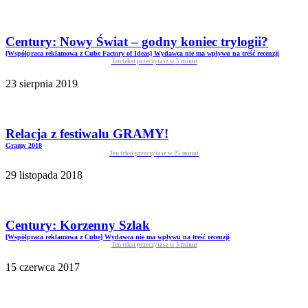
Century: Nowy Świat – godny koniec trylogii?
[Współpraca reklamowa z Cube Factory of Ideas] Wydawca nie ma wpływu na treść recenzji
Ten tekst przeczytasz w
5
minut
23 sierpnia 2019
Relacja z festiwalu GRAMY!
Gramy 2018
Ten tekst przeczytasz w
25
minut
29 listopada 2018
Century: Korzenny Szlak
[Współpraca reklamowa z Cube] Wydawca nie ma wpływu na treść recenzji
Ten tekst przeczytasz w
5
minut
15 czerwca 2017