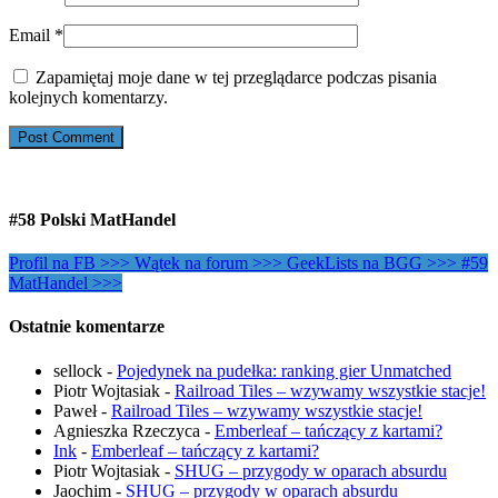
Email
*
Zapamiętaj moje dane w tej przeglądarce podczas pisania
kolejnych komentarzy.
#58 Polski MatHandel
Profil na FB >>>
Wątek na forum >>>
GeekLists na BGG >>>
#59
MatHandel >>>
Ostatnie komentarze
sellock
-
Pojedynek na pudełka: ranking gier Unmatched
Piotr Wojtasiak
-
Railroad Tiles – wzywamy wszystkie stacje!
Paweł
-
Railroad Tiles – wzywamy wszystkie stacje!
Agnieszka Rzeczyca
-
Emberleaf – tańczący z kartami?
Ink
-
Emberleaf – tańczący z kartami?
Piotr Wojtasiak
-
SHUG – przygody w oparach absurdu
Jaochim
-
SHUG – przygody w oparach absurdu