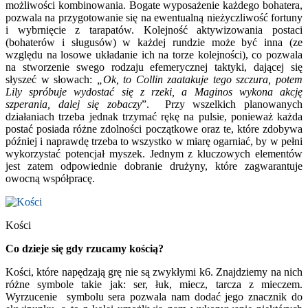
możliwości kombinowania. Bogate wyposażenie każdego bohatera,
pozwala na przygotowanie się na ewentualną nieżyczliwość fortuny
i wybrnięcie z tarapatów. Kolejność aktywizowania postaci
(bohaterów i sługusów) w każdej rundzie może być inna (ze
względu na losowe układanie ich na torze kolejności), co pozwala
na stworzenie swego rodzaju efemerycznej taktyki, dającej się
słyszeć w słowach:
„Ok, to Collin zaatakuje tego szczura, potem
Lily spróbuje wydostać się z rzeki, a Maginos wykona akcję
szperania, dalej się zobaczy
”. Przy wszelkich planowanych
działaniach trzeba jednak trzymać rękę na pulsie, ponieważ każda
postać posiada różne zdolności początkowe oraz te, które zdobywa
później i naprawdę trzeba to wszystko w miarę ogarniać, by w pełni
wykorzystać potencjał myszek. Jednym z kluczowych elementów
jest zatem odpowiednie dobranie drużyny, które zagwarantuje
owocną współpracę.
Kości
Co dzieje się gdy rzucamy kością?
Kości, które napędzają grę nie są zwykłymi k6. Znajdziemy na nich
różne symbole takie jak: ser, łuk, miecz, tarcza z mieczem.
Wyrzucenie symbolu sera pozwala nam dodać jego znacznik do