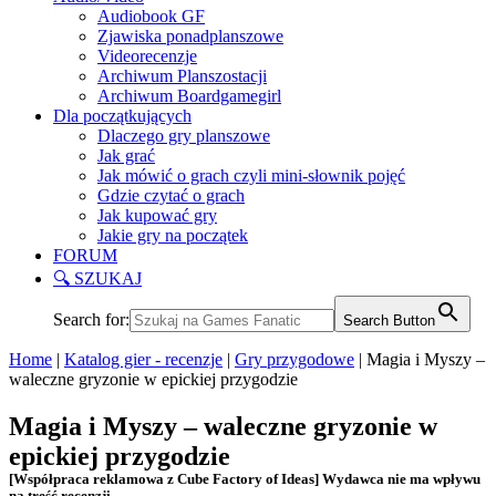
Audiobook GF
Zjawiska ponadplanszowe
Videorecenzje
Archiwum Planszostacji
Archiwum Boardgamegirl
Dla początkujących
Dlaczego gry planszowe
Jak grać
Jak mówić o grach czyli mini-słownik pojęć
Gdzie czytać o grach
Jak kupować gry
Jakie gry na początek
FORUM
🔍 SZUKAJ
Search for:
Search Button
Home
|
Katalog gier - recenzje
|
Gry przygodowe
|
Magia i Myszy –
waleczne gryzonie w epickiej przygodzie
Magia i Myszy – waleczne gryzonie w
epickiej przygodzie
[Współpraca reklamowa z Cube Factory of Ideas] Wydawca nie ma wpływu
na treść recenzji