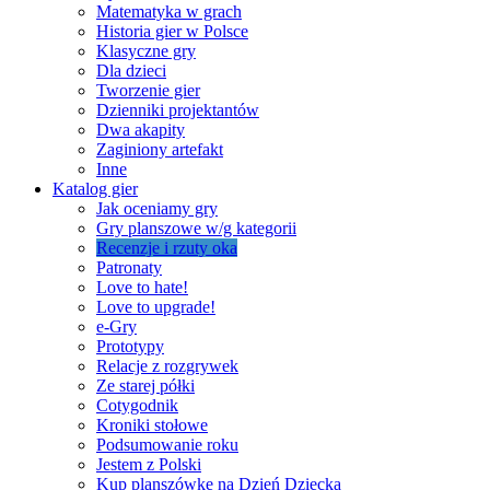
Matematyka w grach
Historia gier w Polsce
Klasyczne gry
Dla dzieci
Tworzenie gier
Dzienniki projektantów
Dwa akapity
Zaginiony artefakt
Inne
Katalog gier
Jak oceniamy gry
Gry planszowe w/g kategorii
Recenzje i rzuty oka
Patronaty
Love to hate!
Love to upgrade!
e-Gry
Prototypy
Relacje z rozgrywek
Ze starej półki
Cotygodnik
Kroniki stołowe
Podsumowanie roku
Jestem z Polski
Kup planszówkę na Dzień Dziecka