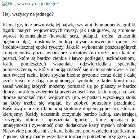
Hej, wszyscy na jednego?
Klimat gry to z pewnością jej największy atut. Komponenty, grafiki,
figurki małych wojowniczych myszy, jak i sługusów, są zrobione
wprost fenomenalnie (kawałki sera, pułapki, trofea, znaczniki
opętania itp.), doskonale budują mysie uniwersum rodem ze
średniowiecznej epoki rycerzy. Jakość wykonania poszczególnych
komponentów pozostawiam bez zarzutów (no może poza kartami
postaci, które są bardzo cienkie i łatwo podlegają uszkodzeniom).
Kafle pomieszczeń wspaniale odzwierciedlają specyfikę
pomieszczenia, w którym mogą znaleźć się mali bohaterowie. Czuć
nurt rwącej rzeki, która spycha biedne gryzonie coraz dalej i dalej
jeżeli kości nie dają upragnionego symbolu, z kolei konstrukcja
zasad według których możemy poruszać się po planszy w bardzo
dobry sposób odzwierciedla przeciwności losu, jakie mogą na swej
drodze napotkać mysi wojownicy (np. w postaci wysokiego stołu,
na który trzeba się wspiąć, by zdobyć potrzebny przedmiot).
Baśniową otoczkę i fabularną strukturę dopełniają postaci, którymi
kierujemy. Każdy uczestnik otrzymuje bardzo ładną, zawierającą
szczegóły ubioru i uposażenia figurkę , kartę opisującą jej
umiejętności i żywotność oraz dodatkowe karty mysich zdolności.
Niezwykle podoba mi się karta bohatera pod względem graficznym.
Z jednej strony mamy wszelkie informacje potrzebne przy grze, a po