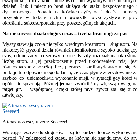
ekwipunku, a to z kolei umożliwia nam wykonywanie niektórych
działań. Łuk i miecz to broń służąca do ataku bezpośredniego i
dystansowego. Ponadto na kościach cyfry od 1 do 3 – numery
przydatne w trakcie ruchu i gwiazdki wykorzystywane przy
określaniu sukcesu/porażki przy poszczególnych akcjach.
Na niekorzyść działa sługus i czas – trzeba brać nogi za pas
Myszy stawiają czoła nie tylko wrednym kreaturom – sługusom. Na
niekorzyść gryzoni działa również niemiłosiernie szybko uciekający
czas, odmierzany na serowym kole. Każdy rozdział ma określoną
liczbę stron, a jej przekroczenie przed ukończeniem misji jest
równoznaczne z porażką. Przy pierwszej partii wydawało mi się, że
brakuje tu odpowiedniego balansu, że czas płynie zdecydowanie za
szybko, co uniemożliwia wykonanie misji, w sytuacji gdy kości w
ogóle nie sprzyjają. Później jednak zwróciliśmy większą uwagę na
target gry – współpracę, dzięki której mysi żywot stał się dużo
łatwiejszy.
A teraz wszyscy razem: Seeeeer!
Wracając jeszcze do sługusów – są to bardzo dobrze wykreowane
postaci. W zależności od etapu, na którym się znajdujemy, do gry