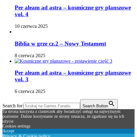
Per aleam ad astra – kosmiczne gry planszowe
vol. 4
10 czerwca 2025
Biblia w grze cz.2 – Nowy Testament
8 czerwca 2025
Per aleam ad astra – kosmiczne gry planszowe
vol. 3
6 czerwca 2025
Search for:
Search Button
Ta strona korzysta z ciasteczek aby świadczyć usługi na najwyższym
poziomie. Dalsze korzystanie ze strony oznacza, że zgadzasz się na ich
użycie.
Cookies settings
Accept
Privacy & Cookie policy