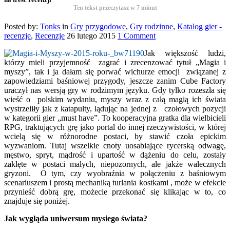
Ten tekst przeczytasz w
7
minut
Posted by:
Tonks
in
Gry przygodowe
,
Gry rodzinne
,
Katalog gier -
recenzje
,
Recenzje
26 lutego 2015
1 Comment
Jak większość ludzi,
którzy mieli przyjemność zagrać i zrecenzować tytuł „Magia i
myszy”, tak i ja dałam się porwać wichurze emocji związanej z
zapowiedziami baśniowej przygody, jeszcze zanim Cube Factory
uraczył nas wersją gry w rodzimym języku. Gdy tylko rozeszła się
wieść o polskim wydaniu, myszy wraz z całą magią ich świata
wystrzeliły jak z katapulty, lądując na jednej z czołowych pozycji
w kategorii gier „must have”. To kooperacyjna gratka dla wielbicieli
RPG, traktujących grę jako portal do innej rzeczywistości, w której
wcielą się w różnorodne postaci, by stawić czoła epickim
wyzwaniom. Tutaj wszelkie cnoty uosabiające rycerską odwagę,
męstwo, spryt, mądrość i upartość w dążeniu do celu, zostały
zaklęte w postaci małych, niepozornych, ale jakże walecznych
gryzoni. O tym, czy wyobraźnia w połączeniu z baśniowym
scenariuszem i prostą mechaniką turlania kostkami , może w efekcie
przynieść dobrą grę, możecie przekonać się klikając w to, co
znajduje się poniżej.
Jak wygląda uniwersum mysiego świata?