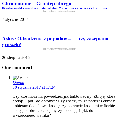
Chromosome – Genotyp obcego
[Współpraca reklamowa z Cube Factory of Ideas] Wydawca nie ma wpływu na treść recenzji
Ten tekst przeczytasz w
6
minut
7 stycznia 2017
Ashes: Odrodzenie z popiołów – … czy zasypianie
gruszek?
Ten tekst przeczytasz w
4
minut
26 sierpnia 2016
One comment
Domin
30 stycznia 2017 at 17:24
Czy ktoś może mi powiedzieć jak traktować np. Zbroję, która
dodaje 1 pkt „do obrony”? Czy znaczy to, że podczas obrony
dobieram dodatkową kostkę czy po rzucie kostkami w liczbie
takiej jak obrona danej myszy – dodaję 1 pkt. do
wyrzuconego wyniku?