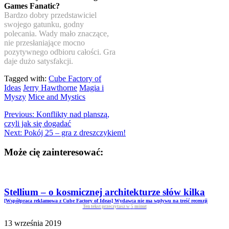
Games Fanatic?
Bardzo dobry przedstawiciel
swojego gatunku, godny
polecania. Wady mało znaczące,
nie przesłaniające mocno
pozytywnego odbioru całości. Gra
daje dużo satysfakcji.
Tagged with:
Cube Factory of
Ideas
Jerry Hawthorne
Magia i
Myszy
Mice and Mystics
Previous:
Konflikty nad planszą,
czyli jak się dogadać
Next:
Pokój 25 – gra z dreszczykiem!
Może cię zainteresować:
Stellium – o kosmicznej architekturze słów kilka
[Współpraca reklamowa z Cube Factory of Ideas] Wydawca nie ma wpływu na treść recenzji
Ten tekst przeczytasz w
5
minut
13 września 2019