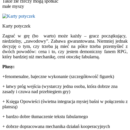
Takie złe rzeczy mogą spotkać
małe myszy
Karty potyczek
Zagrać w grę (bo warto) może każdy – gracz początkujący,
niedzielny, „zawodowy”. Zabawa gwarantowana. Niemniej jednak
decyzję o tym, czy trzeba ją mieć na półce trzeba przemyśleć z
dwóch powodów: cena i to, czy jestem demoniczny fanem RPG,
który bardziej niż mechanikę, ceni otoczkę fabularną.
Plusy:
+fenomenalne, bajeczne wykonanie (szczegółowość figurek)
+ łatwy próg wejścia (wystarczy jedna osoba, która dobrze zna
zasady i czuwa nad przebiegiem gry)
+ Księga Opowieści (świetna integracja mysiej baśni w połączeniu z
planszą)
+ bardzo dobre tłumaczenie tekstu fabularnego
+ dobrze dopracowana mechanika działań kooperacyjnych