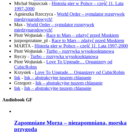
Michał Stajszczak
-
Historia gier w Polsce – część 11. Lata
1997-2000
Agnieszka Rzeczyca
-
World Order – symulator rozgrywek
międzynarodowych!
Max
-
World Order – symulator rozgrywek
międzynarodowych!
Piotr Wojtasiak
-
Race to Mars – zdążyć przed Muskiem
juzposprzatane_pl
-
Race to Mars – zdążyć przed Muskiem
MARTA
-
Historia gier w Polsce – część 11. Lata 1997-2000
Piotr Wojtasiak
-
Turbo – rozrywka wysokooktanowa
lbyczy
-
Turbo – rozrywka wysokooktanowa
Piotr Wojtasiak
-
Love To Upgrade… Organizery od
CubicRobin
Krzysiek
-
Love To Upgrade… Organizery od CubicRobin
Ink
-
Ink – abstrakcyjne tuszem chlapanie
Grzegorz
-
Ink – abstrakcyjne tuszem chlapanie
Ink
-
Ink – abstrakcyjne tuszem chlapanie
Audiobook GF
Zapomniane Morza – niezapomniana, morska
przygoda