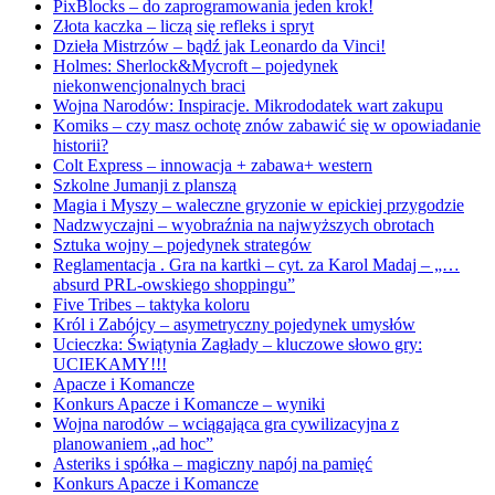
PixBlocks – do zaprogramowania jeden krok!
Złota kaczka – liczą się refleks i spryt
Dzieła Mistrzów – bądź jak Leonardo da Vinci!
Holmes: Sherlock&Mycroft – pojedynek
niekonwencjonalnych braci
Wojna Narodów: Inspiracje. Mikrododatek wart zakupu
Komiks – czy masz ochotę znów zabawić się w opowiadanie
historii?
Colt Express – innowacja + zabawa+ western
Szkolne Jumanji z planszą
Magia i Myszy – waleczne gryzonie w epickiej przygodzie
Nadzwyczajni – wyobraźnia na najwyższych obrotach
Sztuka wojny – pojedynek strategów
Reglamentacja . Gra na kartki – cyt. za Karol Madaj – „…
absurd PRL-owskiego shoppingu”
Five Tribes – taktyka koloru
Król i Zabójcy – asymetryczny pojedynek umysłów
Ucieczka: Świątynia Zagłady – kluczowe słowo gry:
UCIEKAMY!!!
Apacze i Komancze
Konkurs Apacze i Komancze – wyniki
Wojna narodów – wciągająca gra cywilizacyjna z
planowaniem „ad hoc”
Asteriks i spółka – magiczny napój na pamięć
Konkurs Apacze i Komancze