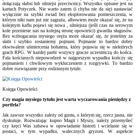
dołączają słabsi lub silniejsi przeciwnicy. Wszystko opisane jest na
kartach Potyczek. Nie warto zatem (i chyba nie da się) nastawiać
wyłącznie na szybki zwiad bez eksplorowania pomieszczenia, w
którym nikt nam już nie zagraża, albowiem może okazać się, że na
kolejnym kaflu pojawi się nowa , silniejsza (jeśli czas na serowym
kole przeniesie nas na kolejną stronę opowieści) gwardia sługusów.
Bez wzbogacania mysiego oręża może okazać się, że jesteśmy za
słabi i szybko zostaniemy pojmani. Pojmanie to bardzo dobry
ekwiwalent uśmiercenia bohatera, który pojawia się w niektórych
grach RPG. W każdej partii wszyscy gracze uczestniczą do końca.
Fala kościanych niepowodzeń w najgorszym wypadku kończy się
pojmaniem i chwilowym wykluczeniem z rozgrywki. To bardzo
dobre rozwiązanie przy rodzinnym tytule.
Księga Opowieści
Czy magia mysiego tytułu jest warta wyczarowania pieniędzy z
portfela?
Jak zawsze wszystko zależy od gustu, o którym się, rzecz jasna, nie
dyskutuje. Rozważając kupno Magii i Myszy, należy przemyśleć
czy kręci Was zabawa w opowiadanie historii i wcielanie się w
postaci, w tym wypadku, walecznych gryzoni. W aspekcie