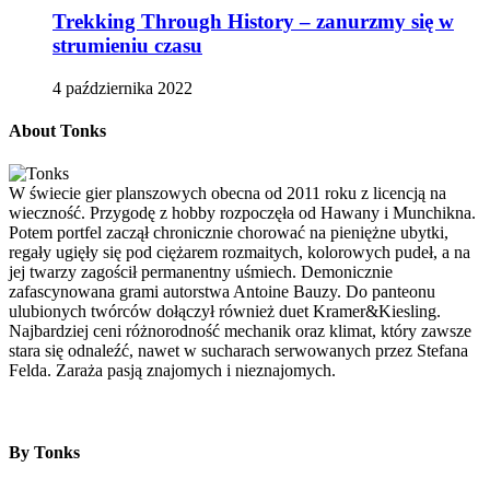
Trekking Through History – zanurzmy się w
strumieniu czasu
4 października 2022
About Tonks
W świecie gier planszowych obecna od 2011 roku z licencją na
wieczność. Przygodę z hobby rozpoczęła od Hawany i Munchikna.
Potem portfel zaczął chronicznie chorować na pieniężne ubytki,
regały ugięły się pod ciężarem rozmaitych, kolorowych pudeł, a na
jej twarzy zagościł permanentny uśmiech. Demonicznie
zafascynowana grami autorstwa Antoine Bauzy. Do panteonu
ulubionych twórców dołączył również duet Kramer&Kiesling.
Najbardziej ceni różnorodność mechanik oraz klimat, który zawsze
stara się odnaleźć, nawet w sucharach serwowanych przez Stefana
Felda. Zaraża pasją znajomych i nieznajomych.
By Tonks