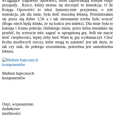
wciągające fragmenty opowieści, które zapowiadają kolejne etapy
przygody. Rzecz, której można się doczepić to instrukcja. O ile
Księga Opowieści to tekst fantastycznie przyjemny, o tyle
instrukcja, jak dla mnie, była dość mozolną lekturą. Przedzierałam
się przez nią dobre 1,5h a i tak nieustannie trzeba było wracać
(Bogu niech będą dzięki, że na końcu jest indeks). Dla mnie była to
katorga i ściana pokroju chińskiego muru, przez którą musiałam się
przebić, by wreszcie móc zagrać w upragnioną grę. Jeśli nie macie
dość cierpliwości, lepiej żeby ktoś Wam tę grę wytłumaczył. Choć
liczba możliwych rzeczy, które mogą tu zaistnieć jest tak duża, że
tak czy siak, do pełnego zrozumienia, potrzebna jest samodzielna
lektura.
Multum bajecznych
komponentów
Oręż, wyposażenie,
dodatkowe
możliwości