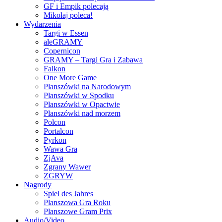
GF i Empik polecają
Mikołaj poleca!
Wydarzenia
Targi w Essen
aleGRAMY
Copernicon
GRAMY – Targi Gra i Zabawa
Falkon
One More Game
Planszówki na Narodowym
Planszówki w Spodku
Planszówki w Opactwie
Planszówki nad morzem
Polcon
Portalcon
Pyrkon
Wawa Gra
ZjAva
Zgrany Wawer
ZGRYW
Nagrody
Spiel des Jahres
Planszowa Gra Roku
Planszowe Gram Prix
Audio/Video