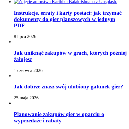
Instrukcje, erraty i karty postaci: jak trzymać
dokumenty do gier planszowych w jednym
PDF
8 lipca 2026
Jak uniknąć zakupów w grach, których później
żałujesz
1 czerwca 2026
Jak dobrze znasz swój ulubiony gatunek gier?
25 maja 2026
Planowanie zakupów gier w oparciu o
wyprzedaże i rabaty