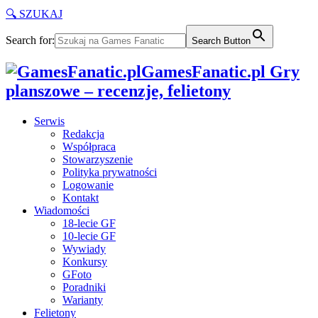
🔍 SZUKAJ
Search for:
Search Button
GamesFanatic.pl Gry
planszowe – recenzje, felietony
Serwis
Redakcja
Współpraca
Stowarzyszenie
Polityka prywatności
Logowanie
Kontakt
Wiadomości
18-lecie GF
10-lecie GF
Wywiady
Konkursy
GFoto
Poradniki
Warianty
Felietony