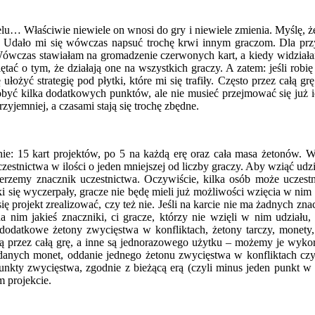
 Właściwie niewiele on wnosi do gry i niewiele zmienia. Myślę, że j
ę. Udało mi się wówczas napsuć trochę krwi innym graczom. Dla prz
y. Wówczas stawiałam na gromadzenie czerwonych kart, a kiedy widzia
tać o tym, że działają one na wszystkich graczy. A zatem: jeśli robię
ożyć strategię pod płytki, które mi się trafiły. Często przez całą grę
obyć kilka dodatkowych punktów, ale nie musieć przejmować się już i
zyjemniej, a czasami stają się trochę zbędne.
 nie: 15 kart projektów, po 5 na każdą erę oraz cała masa żetonów.
estnictwa w ilości o jeden mniejszej od liczby graczy. Aby wziąć udzia
ierzemy znacznik uczestnictwa. Oczywiście, kilka osób może uczes
ki się wyczerpały, gracze nie będę mieli już możliwości wzięcia w nim
ę projekt zrealizować, czy też nie. Jeśli na karcie nie ma żadnych z
 nim jakieś znaczniki, ci gracze, którzy nie wzięli w nim udziału, p
 dodatkowe żetony zwycięstwa w konfliktach, żetony tarczy, monety
ają przez całą grę, a inne są jednorazowego użytku – możemy je wyk
anych monet, oddanie jednego żetonu zwycięstwa w konfliktach czy t
nkty zwycięstwa, zgodnie z bieżącą erą (czyli minus jeden punkt w p
 projekcie.