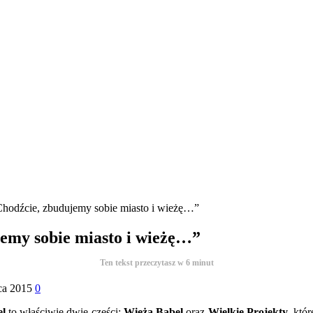
Chodźcie, zbudujemy sobie miasto i wieżę…”
jemy sobie miasto i wieżę…”
Ten tekst przeczytasz w
6
minut
ca 2015
0
l
to właściwie dwie części:
Wieża Babel
oraz
Wielkie Projekty
, któ