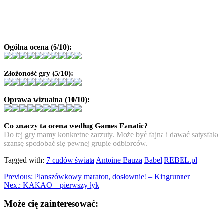
Ogólna ocena (6/10):
Złożoność gry (5/10):
Oprawa wizualna (10/10):
Co znaczy ta ocena według Games Fanatic?
Do tej gry mamy konkretne zarzuty. Może być fajna i dawać satysfakcję
szansę spodobać się pewnej grupie odbiorców.
Tagged with:
7 cudów świata
Antoine Bauza
Babel
REBEL.pl
Previous:
Planszówkowy maraton, dosłownie! – Kingrunner
Next:
KAKAO – pierwszy łyk
Może cię zainteresować: