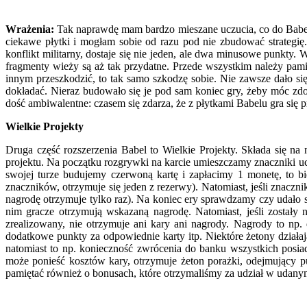
Wrażenia:
Tak naprawdę mam bardzo mieszane uczucia, co do Babelu…
ciekawe płytki i mogłam sobie od razu pod nie zbudować strategi
konflikt militarny, dostaje się nie jeden, ale dwa minusowe punkt
fragmenty wieży są aż tak przydatne. Przede wszystkim należy pamię
innym przeszkodzić, to tak samo szkodzę sobie. Nie zawsze dało się uł
dokładać. Nieraz budowało się je pod sam koniec gry, żeby móc zd
dość ambiwalentne: czasem się zdarza, że z płytkami Babelu gra się pr
Wielkie Projekty
Druga część rozszerzenia Babel to Wielkie Projekty. Składa się na
projektu. Na początku rozgrywki na karcie umieszczamy znaczniki ucz
swojej turze budujemy czerwoną kartę i zapłacimy 1 monetę, to b
znaczników, otrzymuje się jeden z rezerwy). Natomiast, jeśli znaczni
nagrodę otrzymuje tylko raz). Na koniec ery sprawdzamy czy udało si
nim gracze otrzymują wskazaną nagrodę. Natomiast, jeśli zostały na
zrealizowany, nie otrzymuje ani kary ani nagrody. Nagrody to np.
dodatkowe punkty za odpowiednie karty itp. Niektóre żetony dział
natomiast to np. konieczność zwrócenia do banku wszystkich posiad
może ponieść kosztów kary, otrzymuje żeton porażki, odejmujący pu
pamiętać również o bonusach, które otrzymaliśmy za udział w udanym