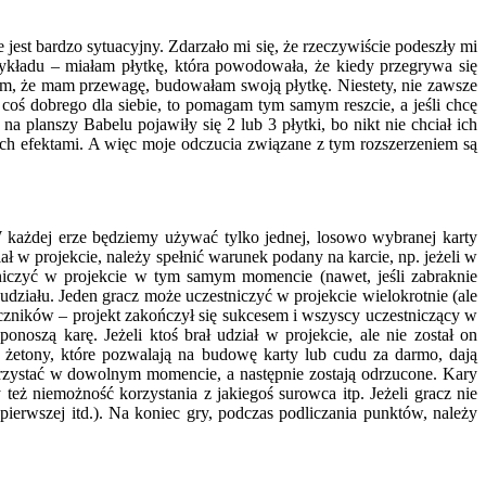
est bardzo sytuacyjny. Zdarzało mi się, że rzeczywiście podeszły mi
ykładu – miałam płytkę, która powodowała, że kiedy przegrywa się
łam, że mam przewagę, budowałam swoją płytkę. Niestety, nie zawsze
 coś dobrego dla siebie, to pomagam tym samym reszcie, a jeśli chcę
 na planszy Babelu pojawiły się 2 lub 3 płytki, bo nikt nie chciał ich
ch efektami. A więc moje odczucia związane z tym rozszerzeniem są
 W każdej erze będziemy używać tylko jednej, losowo wybranej karty
ł w projekcie, należy spełnić warunek podany na karcie, np. jeżeli w
tniczyć w projekcie w tym samym momencie (nawet, jeśli zabraknie
 udziału. Jeden gracz może uczestniczyć w projekcie wielokrotnie (ale
naczników – projekt zakończył się sukcesem i wszyscy uczestniczący w
onoszą karę. Jeżeli ktoś brał udział w projekcie, ale nie został on
, żetony, które pozwalają na budowę karty lub cudu za darmo, dają
orzystać w dowolnym momencie, a następnie zostają odrzucone. Kary
eż niemożność korzystania z jakiegoś surowca itp. Jeżeli gracz nie
ierwszej itd.). Na koniec gry, podczas podliczania punktów, należy