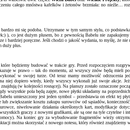
czeniu całego mnóstwa kafelków i żetonów brzmiała: no nieźle… roz
 bardzo mi się podoba. Utrzymane w tym samym stylu, co podstawka,
ek:) ), co jest dużym plusem, bo z pewnością Babelu nie zapakujem
ze i bardziej poręczne. Jeśli chodzi o jakość wydania, to myślę, że ni
m duży plus.
l, które będziemy budować w trakcie gry. Przed rozpoczęciem rozgryw
przekazuje w prawo – tak do momentu, aż wszyscy znów będą mieli 
ykonać w swojej turze. Od teraz mamy możliwość odrzucenia jedn
na niej dopiero wtedy, kiedy wszyscy wykonali już swoje akcje. J
ich znajdują (w kolejności rosnącej). Na planszy zostało oznaczone p
ji, gdy wszystkie pola będą zajęte, nowe płytki układamy na poprzed
belu umieszczony jest jeden symbol – przedstawia on efekt tej płytki
nie lub zwiększanie kosztu zakupu surowców od sąsiadów, koniecznoś
owce, niwelowanie działania określonych kart, modyfikacje dotyczą
zystkich graczy z nowymi grafikami, ale są one na tyle czytelne i intu
pomocy). Na koniec gry za wybudowanie fragmentów wieży otrzymu
nktacji można skorzystać z nowego notesu, który również znajdziemy 