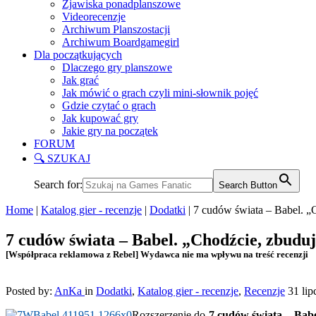
Zjawiska ponadplanszowe
Videorecenzje
Archiwum Planszostacji
Archiwum Boardgamegirl
Dla początkujących
Dlaczego gry planszowe
Jak grać
Jak mówić o grach czyli mini-słownik pojęć
Gdzie czytać o grach
Jak kupować gry
Jakie gry na początek
FORUM
🔍 SZUKAJ
Search for:
Search Button
Home
|
Katalog gier - recenzje
|
Dodatki
|
7 cudów świata – Babel. „
7 cudów świata – Babel. „Chodźcie, zbudu
[Współpraca reklamowa z Rebel] Wydawca nie ma wpływu na treść recenzji
Posted by:
AnKa
in
Dodatki
,
Katalog gier - recenzje
,
Recenzje
31 lip
Rozszerzenie do
7 cudów świata
–
Babe