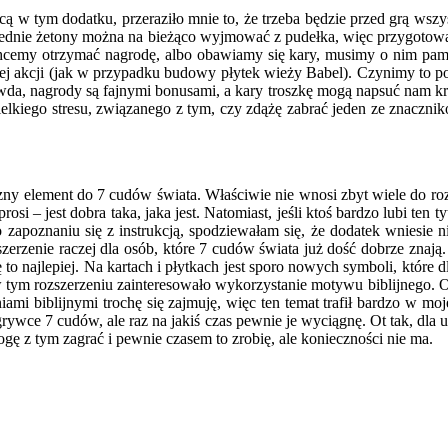
w tym dodatku, przeraziło mnie to, że trzeba będzie przed grą wszystk
dnie żetony można na bieżąco wyjmować z pudełka, więc przygotowanie
 chcemy otrzymać nagrodę, albo obawiamy się kary, musimy o nim pami
całej akcji (jak w przypadku budowy płytek wieży Babel). Czynimy to
awda, nagrody są fajnymi bonusami, a kary troszkę mogą napsuć nam krw
ielkiego stresu, związanego z tym, czy zdążę zabrać jeden ze znacznik
ieczny element do 7 cudów świata. Właściwie nie wnosi zbyt wiele do r
rosi – jest dobra taka, jaka jest. Natomiast, jeśli ktoś bardzo lubi ten
apoznaniu się z instrukcją, spodziewałam się, że dodatek wniesie nie
rozszerzenie raczej dla osób, które 7 cudów świata już dość dobrze zn
ę to najlepiej. Na kartach i płytkach jest sporo nowych symboli, które 
tym rozszerzeniu zainteresowało wykorzystanie motywu biblijnego. Ocz
aniami biblijnymi trochę się zajmuję, więc ten temat trafił bardzo w m
rywce 7 cudów, ale raz na jakiś czas pewnie je wyciągnę. Ot tak, dla
ogę z tym zagrać i pewnie czasem to zrobię, ale konieczności nie ma.