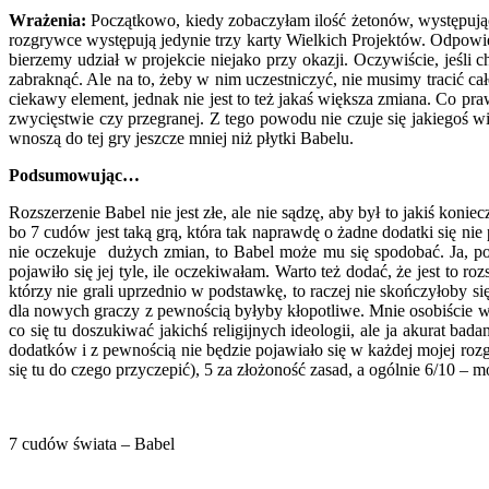
Wrażenia:
Początkowo, kiedy zobaczyłam ilość żetonów, występującą 
rozgrywce występują jedynie trzy karty Wielkich Projektów. Odpowie
bierzemy udział w projekcie niejako przy okazji. Oczywiście, jeśli
zabraknąć. Ale na to, żeby w nim uczestniczyć, nie musimy tracić 
ciekawy element, jednak nie jest to też jakaś większa zmiana. Co pr
zwycięstwie czy przegranej. Z tego powodu nie czuje się jakiegoś w
wnoszą do tej gry jeszcze mniej niż płytki Babelu.
Podsumowując…
Rozszerzenie Babel nie jest złe, ale nie sądzę, aby był to jakiś kon
bo 7 cudów jest taką grą, która tak naprawdę o żadne dodatki się nie p
nie oczekuje dużych zmian, to Babel może mu się spodobać. Ja, po z
pojawiło się jej tyle, ile oczekiwałam. Warto też dodać, że jest to 
którzy nie grali uprzednio w podstawkę, to raczej nie skończyłoby si
dla nowych graczy z pewnością byłyby kłopotliwe. Mnie osobiście w 
co się tu doszukiwać jakichś religijnych ideologii, ale ja akurat bad
dodatków i z pewnością nie będzie pojawiało się w każdej mojej rozg
się tu do czego przyczepić), 5 za złożoność zasad, a ogólnie 6/10 – m
7 cudów świata – Babel