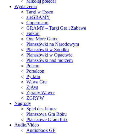
Mikołaj poleca!
Wydarzenia
Targi w Essen
aleGRAMY
Copernicon
GRAMY – Targi Gra i Zabawa
Falkon
One More Game
Planszówki na Narodowym
Planszówki w Spodku
Planszówki w Opactwie
Planszówki nad morzem
Polcon
Portalcon
Pyrkon
Wawa Gra
ZjAva
Zgrany Wawer
ZGRYW
Nagrody
Spiel des Jahres
Planszowa Gra Roku
Planszowe Gram Prix
Audio/Video
Audiobook GF