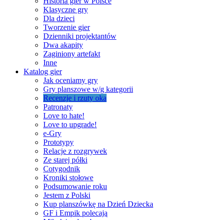
Historia gier w Polsce
Klasyczne gry
Dla dzieci
Tworzenie gier
Dzienniki projektantów
Dwa akapity
Zaginiony artefakt
Inne
Katalog gier
Jak oceniamy gry
Gry planszowe w/g kategorii
Recenzje i rzuty oka
Patronaty
Love to hate!
Love to upgrade!
e-Gry
Prototypy
Relacje z rozgrywek
Ze starej półki
Cotygodnik
Kroniki stołowe
Podsumowanie roku
Jestem z Polski
Kup planszówkę na Dzień Dziecka
GF i Empik polecają