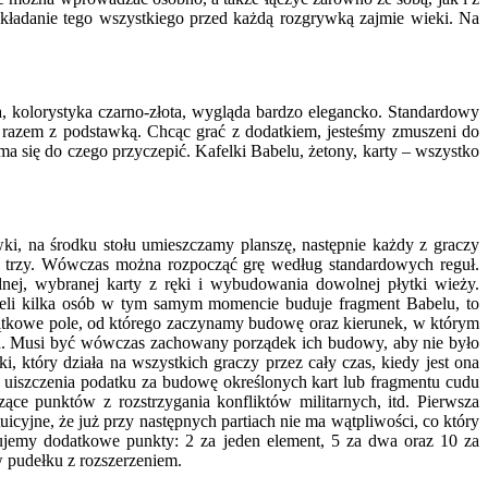
kładanie tego wszystkiego przed każdą rozgrywką zajmie wieki. Na
 kolorystyka czarno-złota, wygląda bardzo elegancko. Standardowy
y razem z podstawką. Chcąc grać z dodatkiem, jesteśmy zmuszeni do
e ma się do czego przyczepić. Kafelki Babelu, żetony, karty – wszystko
ki, na środku stołu umieszczamy planszę, następnie każdy z graczy
po trzy. Wówczas można rozpocząć grę według standardowych reguł.
ej, wybranej karty z ręki i wybudowania dowolnej płytki wieży.
eżeli kilka osób w tym samym momencie buduje fragment Babelu, to
oczątkowe pole, od którego zaczynamy budowę oraz kierunek, w którym
nich. Musi być wówczas zachowany porządek ich budowy, aby nie było
, który działa na wszystkich graczy przez cały czas, kiedy jest ona
ć uiszczenia podatku za budowę określonych kart lub fragmentu cudu
ce punktów z rozstrzygania konfliktów militarnych, itd. Pierwsza
icyjne, że już przy następnych partiach nie ma wątpliwości, co który
jemy dodatkowe punkty: 2 za jeden element, 5 za dwa oraz 10 za
w pudełku z rozszerzeniem.