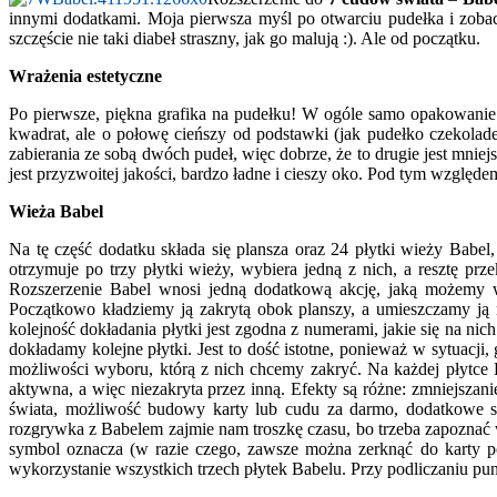
innymi dodatkami. Moja pierwsza myśl po otwarciu pudełka i zoba
szczęście nie taki diabeł straszny, jak go malują :). Ale od początku.
Wrażenia estetyczne
Po pierwsze, piękna grafika na pudełku! W ogóle samo opakowanie
kwadrat, ale o połowę cieńszy od podstawki (jak pudełko czekolad
zabierania ze sobą dwóch pudeł, więc dobrze, że to drugie jest mniejs
jest przyzwoitej jakości, bardzo ładne i cieszy oko. Pod tym względe
Wieża Babel
Na tę część dodatku składa się plansza oraz 24 płytki wieży Babe
otrzymuje po trzy płytki wieży, wybiera jedną z nich, a resztę 
Rozszerzenie Babel wnosi jedną dodatkową akcję, jaką możemy w
Początkowo kładziemy ją zakrytą obok planszy, a umieszczamy ją 
kolejność dokładania płytki jest zgodna z numerami, jakie się na n
dokładamy kolejne płytki. Jest to dość istotne, ponieważ w sytuac
możliwości wyboru, którą z nich chcemy zakryć. Na każdej płytce Ba
aktywna, a więc niezakryta przez inną. Efekty są różne: zmniejsza
świata, możliwość budowy karty lub cudu za darmo, dodatkowe sur
rozgrywka z Babelem zajmie nam troszkę czasu, bo trzeba zapoznać ws
symbol oznacza (w razie czego, zawsze można zerknąć do karty 
wykorzystanie wszystkich trzech płytek Babelu. Przy podliczaniu pu