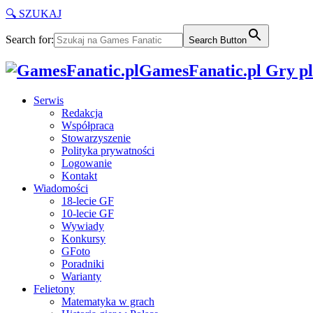
🔍 SZUKAJ
Search for:
Search Button
GamesFanatic.pl Gry pla
Serwis
Redakcja
Współpraca
Stowarzyszenie
Polityka prywatności
Logowanie
Kontakt
Wiadomości
18-lecie GF
10-lecie GF
Wywiady
Konkursy
GFoto
Poradniki
Warianty
Felietony
Matematyka w grach