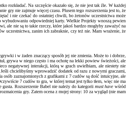
o rozkładać. Na szczęście okazało się, że nie jest tak źle. W każdej
 gry nie zajmuje więcej czasu. Plusem tego rozszerzenia jest to, że
ętać i nie czekać do ostatniej chwili, bo żetonów uczestnictwa może
 po wybudowaniu odpowiedniej karty. Wielkie Projekty wnoszą pewien
i, ale nie są to takie rzeczy, które jakoś bardzo mogłyby zaważyć na
ów uczestnictwa, zanim ich zabraknie, czy też nie. Mam wrażenie, że
ozgrywki i w żaden znaczący sposób jej nie zmienia. Może to i dobrze,
 tytuł, grywa w niego często i ma ochotę na lekki powiew świeżości, ale
co negatywnej interakcji, którą w grach uwielbiam, ale niestety nie
ają. Jeśli chcielibyśmy wprowadzić dodatek od razu z nowymi graczami,
dla osób zaznajomionych z grafikami z 7 cudów są dość intuicyjne, ale
ywiście 7 cudów to gra, w której temat jest tylko tłem, więc nie ma
oje gusta. Rozszerzenie Babel nie należy do kategorii
must have
wśród
 urozmaicenia gry. Zatem ocena z mojej strony: 10 za wygląd (nie mam