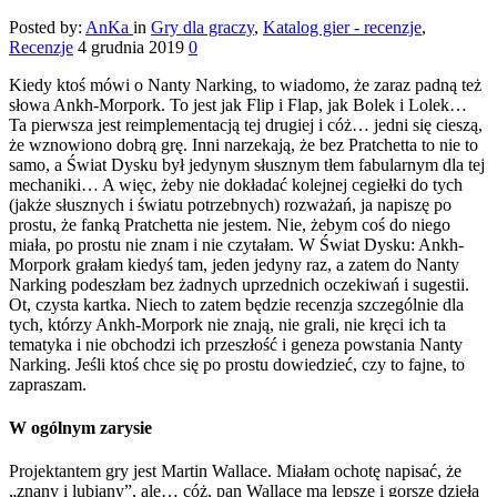
Posted by:
AnKa
in
Gry dla graczy
,
Katalog gier - recenzje
,
Recenzje
4 grudnia 2019
0
Kiedy ktoś mówi o Nanty Narking, to wiadomo, że zaraz padną też
słowa Ankh-Morpork. To jest jak Flip i Flap, jak Bolek i Lolek…
Ta pierwsza jest reimplementacją tej drugiej i cóż… jedni się cieszą,
że wznowiono dobrą grę. Inni narzekają, że bez Pratchetta to nie to
samo, a Świat Dysku był jedynym słusznym tłem fabularnym dla tej
mechaniki… A więc, żeby nie dokładać kolejnej cegiełki do tych
(jakże słusznych i światu potrzebnych) rozważań, ja napiszę po
prostu, że fanką Pratchetta nie jestem. Nie, żebym coś do niego
miała, po prostu nie znam i nie czytałam. W Świat Dysku: Ankh-
Morpork grałam kiedyś tam, jeden jedyny raz, a zatem do Nanty
Narking podeszłam bez żadnych uprzednich oczekiwań i sugestii.
Ot, czysta kartka. Niech to zatem będzie recenzja szczególnie dla
tych, którzy Ankh-Morpork nie znają, nie grali, nie kręci ich ta
tematyka i nie obchodzi ich przeszłość i geneza powstania Nanty
Narking. Jeśli ktoś chce się po prostu dowiedzieć, czy to fajne, to
zapraszam.
W ogólnym zarysie
Projektantem gry jest Martin Wallace. Miałam ochotę napisać, że
„znany i lubiany”, ale… cóż, pan Wallace ma lepsze i gorsze dzieła