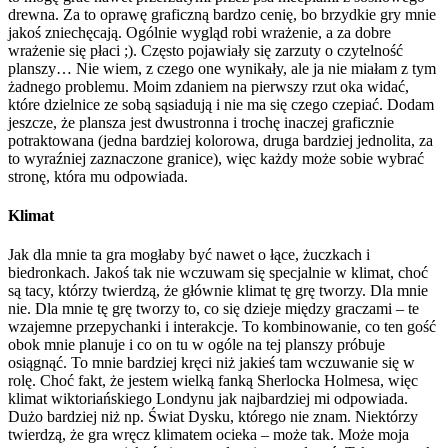
drewna. Za to oprawę graficzną bardzo cenię, bo brzydkie gry mnie
jakoś zniechęcają. Ogólnie wygląd robi wrażenie, a za dobre
wrażenie się płaci ;). Często pojawiały się zarzuty o czytelność
planszy… Nie wiem, z czego one wynikały, ale ja nie miałam z tym
żadnego problemu. Moim zdaniem na pierwszy rzut oka widać,
które dzielnice ze sobą sąsiadują i nie ma się czego czepiać. Dodam
jeszcze, że plansza jest dwustronna i trochę inaczej graficznie
potraktowana (jedna bardziej kolorowa, druga bardziej jednolita, za
to wyraźniej zaznaczone granice), więc każdy może sobie wybrać
stronę, która mu odpowiada.
Klimat
Jak dla mnie ta gra mogłaby być nawet o łące, żuczkach i
biedronkach. Jakoś tak nie wczuwam się specjalnie w klimat, choć
są tacy, którzy twierdzą, że głównie klimat tę grę tworzy. Dla mnie
nie. Dla mnie tę grę tworzy to, co się dzieje między graczami – te
wzajemne przepychanki i interakcje. To kombinowanie, co ten gość
obok mnie planuje i co on tu w ogóle na tej planszy próbuje
osiągnąć. To mnie bardziej kręci niż jakieś tam wczuwanie się w
rolę. Choć fakt, że jestem wielką fanką Sherlocka Holmesa, więc
klimat wiktoriańskiego Londynu jak najbardziej mi odpowiada.
Dużo bardziej niż np. Świat Dysku, którego nie znam. Niektórzy
twierdzą, że gra wręcz klimatem ocieka – może tak. Może moja