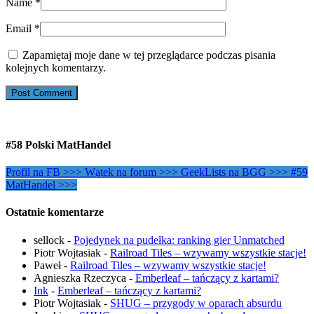
Name
*
Email
*
Zapamiętaj moje dane w tej przeglądarce podczas pisania
kolejnych komentarzy.
#58 Polski MatHandel
Profil na FB >>>
Wątek na forum >>>
GeekLists na BGG >>>
#59
MatHandel >>>
Ostatnie komentarze
sellock
-
Pojedynek na pudełka: ranking gier Unmatched
Piotr Wojtasiak
-
Railroad Tiles – wzywamy wszystkie stacje!
Paweł
-
Railroad Tiles – wzywamy wszystkie stacje!
Agnieszka Rzeczyca
-
Emberleaf – tańczący z kartami?
Ink
-
Emberleaf – tańczący z kartami?
Piotr Wojtasiak
-
SHUG – przygody w oparach absurdu