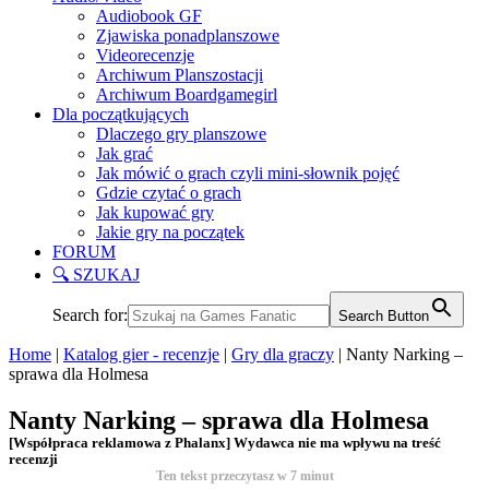
Audiobook GF
Zjawiska ponadplanszowe
Videorecenzje
Archiwum Planszostacji
Archiwum Boardgamegirl
Dla początkujących
Dlaczego gry planszowe
Jak grać
Jak mówić o grach czyli mini-słownik pojęć
Gdzie czytać o grach
Jak kupować gry
Jakie gry na początek
FORUM
🔍 SZUKAJ
Search for:
Search Button
Home
|
Katalog gier - recenzje
|
Gry dla graczy
|
Nanty Narking –
sprawa dla Holmesa
Nanty Narking – sprawa dla Holmesa
[Współpraca reklamowa z Phalanx] Wydawca nie ma wpływu na treść
recenzji
Ten tekst przeczytasz w
7
minut