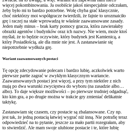
więcej pokombinowania. Ja osobiście jakoś niespecjalnie odczułam,
żeby było mi to bardzo potrzebne. Wolę chyba grać klasycznie,
choć niektórzy moi współgracze twierdzili, że fajnie to urozmaiciło
grę i raczej na stałe wprowadzą te właśnie zaawansowane zasady.
Jeden mały minus – brak karty pomocy gracza, która zawierałaby
obrazki agentów i budynków oraz ich nazwy. Nie wiem, może ktoś
myślał, że to będzie oczywiste, który budynek jest Kamienicą, a
który Posiadłością, ale dla mnie nie jest. A zastanawianie się
niepotrzebnie wydłuża grę.
Wariant zaawansowanych postaci
Tę opcję zdecydowanie polecam i bardzo lubię, aczkolwiek warto
pierwsze partie zagrać w zwykłym klasycznym wariancie.
Zaawansowanych postaci jest więcej, a przy tym niektóre z nich
mają po dwa warunki zwycięstwa do wyboru (na zasadzie albo…
albo). To daje większe możliwości – po pierwsze trudniej odgadnąć,
kto kim gra, a po drugie można w trakcie gry zmieniać delikatnie
taktykę.
Zastanawiam się czasem, czy postacie są zbalansowane. Czy np.
jest tak, że jedną postacią łatwiej wygrać niż inną. Nie potrafię teraz
odpowiedzieć na to pytanie, jeszcze za mało partii rozegrałam, aby
to stwierdzić. Ale mam swoje ulubione postacie i te, które lubię