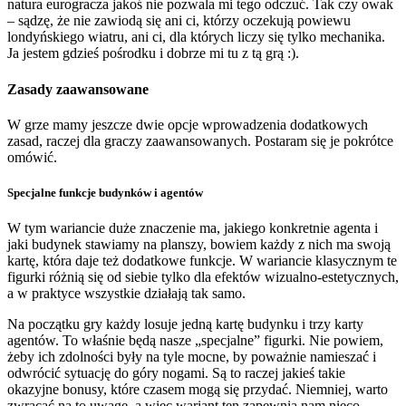
natura eurogracza jakoś nie pozwala mi tego odczuć. Tak czy owak
– sądzę, że nie zawiodą się ani ci, którzy oczekują powiewu
londyńskiego wiatru, ani ci, dla których liczy się tylko mechanika.
Ja jestem gdzieś pośrodku i dobrze mi tu z tą grą :).
Zasady zaawansowane
W grze mamy jeszcze dwie opcje wprowadzenia dodatkowych
zasad, raczej dla graczy zaawansowanych. Postaram się je pokrótce
omówić.
Specjalne funkcje budynków i agentów
W tym wariancie duże znaczenie ma, jakiego konkretnie agenta i
jaki budynek stawiamy na planszy, bowiem każdy z nich ma swoją
kartę, która daje też dodatkowe funkcje. W wariancie klasycznym te
figurki różnią się od siebie tylko dla efektów wizualno-estetycznych,
a w praktyce wszystkie działają tak samo.
Na początku gry każdy losuje jedną kartę budynku i trzy karty
agentów. To właśnie będą nasze „specjalne” figurki. Nie powiem,
żeby ich zdolności były na tyle mocne, by poważnie namieszać i
odwrócić sytuację do góry nogami. Są to raczej jakieś takie
okazyjne bonusy, które czasem mogą się przydać. Niemniej, warto
zwracać na to uwagę, a więc wariant ten zapewnia nam nieco