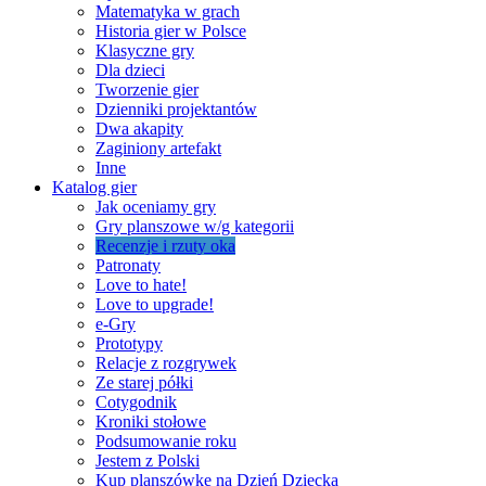
Matematyka w grach
Historia gier w Polsce
Klasyczne gry
Dla dzieci
Tworzenie gier
Dzienniki projektantów
Dwa akapity
Zaginiony artefakt
Inne
Katalog gier
Jak oceniamy gry
Gry planszowe w/g kategorii
Recenzje i rzuty oka
Patronaty
Love to hate!
Love to upgrade!
e-Gry
Prototypy
Relacje z rozgrywek
Ze starej półki
Cotygodnik
Kroniki stołowe
Podsumowanie roku
Jestem z Polski
Kup planszówkę na Dzień Dziecka