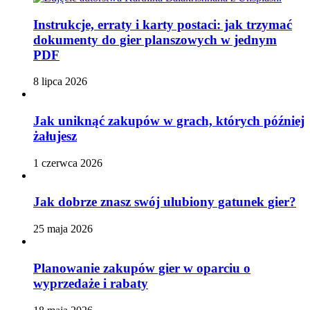
Instrukcje, erraty i karty postaci: jak trzymać
dokumenty do gier planszowych w jednym
PDF
8 lipca 2026
Jak uniknąć zakupów w grach, których później
żałujesz
1 czerwca 2026
Jak dobrze znasz swój ulubiony gatunek gier?
25 maja 2026
Planowanie zakupów gier w oparciu o
wyprzedaże i rabaty