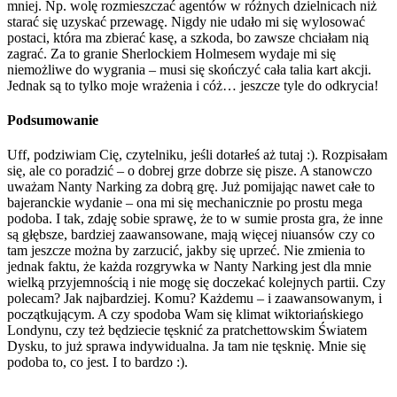
mniej. Np. wolę rozmieszczać agentów w różnych dzielnicach niż
starać się uzyskać przewagę. Nigdy nie udało mi się wylosować
postaci, która ma zbierać kasę, a szkoda, bo zawsze chciałam nią
zagrać. Za to granie Sherlockiem Holmesem wydaje mi się
niemożliwe do wygrania – musi się skończyć cała talia kart akcji.
Jednak są to tylko moje wrażenia i cóż… jeszcze tyle do odkrycia!
Podsumowanie
Uff, podziwiam Cię, czytelniku, jeśli dotarłeś aż tutaj :). Rozpisałam
się, ale co poradzić – o dobrej grze dobrze się pisze. A stanowczo
uważam Nanty Narking za dobrą grę. Już pomijając nawet całe to
bajeranckie wydanie – ona mi się mechanicznie po prostu mega
podoba. I tak, zdaję sobie sprawę, że to w sumie prosta gra, że inne
są głębsze, bardziej zaawansowane, mają więcej niuansów czy co
tam jeszcze można by zarzucić, jakby się uprzeć. Nie zmienia to
jednak faktu, że każda rozgrywka w Nanty Narking jest dla mnie
wielką przyjemnością i nie mogę się doczekać kolejnych partii. Czy
polecam? Jak najbardziej. Komu? Każdemu – i zaawansowanym, i
początkującym. A czy spodoba Wam się klimat wiktoriańskiego
Londynu, czy też będziecie tęsknić za pratchettowskim Światem
Dysku, to już sprawa indywidualna. Ja tam nie tęsknię. Mnie się
podoba to, co jest. I to bardzo :).