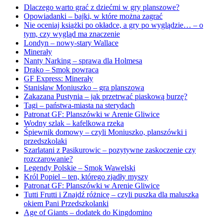
Dlaczego warto grać z dziećmi w gry planszowe?
Opowiadanki – bajki, w które można zagrać
Nie oceniaj książki po okładce, a gry po wyglądzie… – o
tym, czy wygląd ma znaczenie
Londyn – nowy-stary Wallace
Minerały
Nanty Narking – sprawa dla Holmesa
Drako – Smok powraca
GF Express: Minerały
Stanisław Moniuszko – gra planszowa
Zakazana Pustynia – jak przetrwać piaskową burzę?
Tagi – państwa-miasta na sterydach
Patronat GF: Planszówki w Arenie Gliwice
Wodny szlak – kafelkowa rzeka
Śpiewnik domowy – czyli Moniuszko, planszówki i
przedszkolaki
Szarlatani z Pasikurowic – pozytywne zaskoczenie czy
rozczarowanie?
Legendy Polskie – Smok Wawelski
Król Popiel – ten, którego zjadły myszy
Patronat GF: Planszówki w Arenie Gliwice
Tutti Frutti i Znajdź różnicę – czyli puszka dla maluszka
okiem Pani Przedszkolanki
Age of Giants – dodatek do Kingdomino