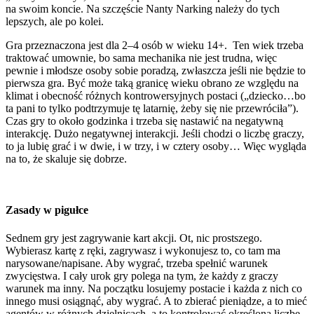
na
swoim koncie. Na szczęście Nanty Narking należy do tych
lepszych, ale po kolei.
Gra przeznaczona jest dla 2–4 osób w wieku 14+. Ten wiek trzeba
traktować umownie, bo sama mechanika nie jest trudna, więc
pewnie i młodsze osoby sobie poradzą, zwłaszcza jeśli nie będzie to
pierwsza gra. Być może taką granicę wieku obrano ze względu na
klimat i obecność różnych kontrowersyjnych postaci („dziecko…bo
ta pani to tylko podtrzymuje tę latarnię, żeby się nie przewróciła”).
Czas gry to około godzinka i trzeba się nastawić na negatywną
interakcję. Dużo negatywnej interakcji. Jeśli chodzi o liczbę graczy,
to ja lubię grać i w dwie, i w trzy, i w cztery osoby… Więc wygląda
na to, że skaluje się dobrze.
Zasady w pigułce
Sednem gry jest zagrywanie kart akcji. Ot, nic prostszego.
Wybierasz kartę z ręki, zagrywasz i wykonujesz to, co tam ma
narysowane/napisane. Aby wygrać, trzeba spełnić warunek
zwycięstwa. I cały urok gry polega na tym, że każdy z graczy
warunek ma inny. Na początku losujemy postacie i każda z nich co
innego musi osiągnąć, aby wygrać. A to zbierać pieniądze, a to mieć
agentów w różnych dzielnicach, a to kontrolować określoną liczbę