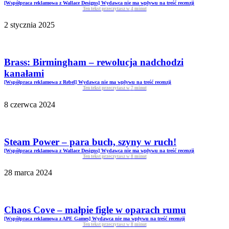
[Współpraca reklamowa z Wallace Designs] Wydawca nie ma wpływu na treść recenzji
Ten tekst przeczytasz w
4
minut
2 stycznia 2025
Brass: Birmingham – rewolucja nadchodzi
kanałami
[Współpraca reklamowa z Rebel] Wydawca nie ma wpływu na treść recenzji
Ten tekst przeczytasz w
7
minut
8 czerwca 2024
Steam Power – para buch, szyny w ruch!
[Współpraca reklamowa z Wallace Designs] Wydawca nie ma wpływu na treść recenzji
Ten tekst przeczytasz w
8
minut
28 marca 2024
Chaos Cove – małpie figle w oparach rumu
[Współpraca reklamowa z APE Games] Wydawca nie ma wpływu na treść recenzji
Ten tekst przeczytasz w
8
minut