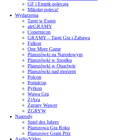
GF i Empik polecają
Mikołaj poleca!
Wydarzenia
Targi w Essen
aleGRAMY
Copernicon
GRAMY – Targi Gra i Zabawa
Falkon
One More Game
Planszówki na Narodowym
Planszówki w Spodku
Planszówki w Opactwie
Planszówki nad morzem
Polcon
Portalcon
Pyrkon
Wawa Gra
ZjAva
Zgrany Wawer
ZGRYW
Nagrody
Spiel des Jahres
Planszowa Gra Roku
Planszowe Gram Prix
Audio/Video