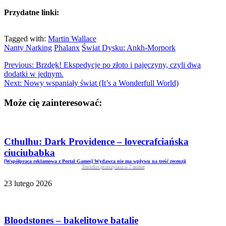
Przydatne linki:
Tagged with:
Martin Wallace
Nanty Narking
Phalanx
Świat Dysku: Ankh-Morpork
Previous:
Brzdęk! Ekspedycje po złoto i pajęczyny, czyli dwa
dodatki w jednym.
Next:
Nowy wspaniały świat (It’s a Wonderfull World)
Może cię zainteresować:
Cthulhu: Dark Providence – lovecrafciańska
ciuciubabka
[Współpraca reklamowa z Portal Games] Wydawca nie ma wpływu na treść recenzji
Ten tekst przeczytasz w
7
minut
23 lutego 2026
Bloodstones – bakelitowe batalie