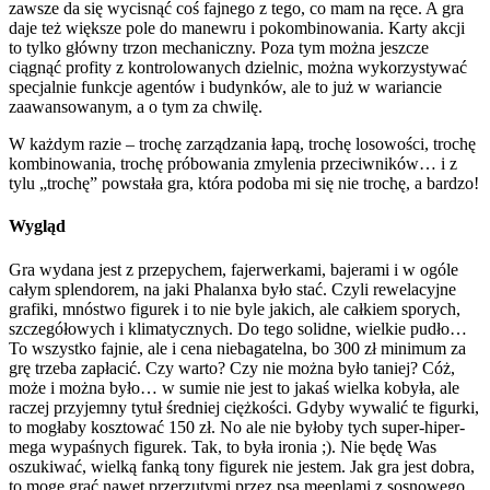
zawsze da się wycisnąć coś fajnego z tego, co mam na ręce. A gra
daje też większe pole do manewru i pokombinowania. Karty akcji
to tylko główny trzon mechaniczny. Poza tym można jeszcze
ciągnąć profity z kontrolowanych dzielnic, można wykorzystywać
specjalnie funkcje agentów i budynków, ale to już w wariancie
zaawansowanym, a o tym za chwilę.
W każdym razie – trochę zarządzania łapą, trochę losowości, trochę
kombinowania, trochę próbowania zmylenia przeciwników… i z
tylu „trochę” powstała gra, która podoba mi się nie trochę, a bardzo!
Wygląd
Gra wydana jest z przepychem, fajerwerkami, bajerami i w ogóle
całym splendorem, na jaki Phalanxa było stać. Czyli rewelacyjne
grafiki, mnóstwo figurek i to nie byle jakich, ale całkiem sporych,
szczegółowych i klimatycznych. Do tego solidne, wielkie pudło…
To wszystko fajnie, ale i cena niebagatelna, bo 300 zł minimum za
grę trzeba zapłacić. Czy warto? Czy nie można było taniej? Cóż,
może i można było… w sumie nie jest to jakaś wielka kobyła, ale
raczej przyjemny tytuł średniej ciężkości. Gdyby wywalić te figurki,
to mogłaby kosztować 150 zł. No ale nie byłoby tych super-hiper-
mega wypaśnych figurek. Tak, to była ironia ;). Nie będę Was
oszukiwać, wielką fanką tony figurek nie jestem. Jak gra jest dobra,
to mogę grać nawet przerzutymi przez psa meeplami z sosnowego