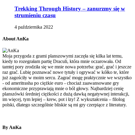
Trekking Through History – zanurzmy się w
strumieniu czasu
4 października 2022
About AnKa
Moja przygoda z grami planszowymi zaczęła się kilka lat temu,
kiedy to rozegrałam partię Draculi, która mnie oczarowała. Od
tamtej pory zrodziła się we mnie nowa potrzeba: grać, grać i jeszcze
raz grać. Lubię poznawać nowe tytuły i ogrywać w kółko te, które
już zagościły w moim sercu. Zagrać mogę praktycznie we wszystko
- od ameritrasha po ciężkie euro - chociaż zaawansowane gry
ekonomiczne przyprawiają mnie o ból głowy. Najbardziej cenię
planszówki średniej ciężkości z dużą dawką negatywnej interakcji,
im więcej, tym lepiej – krew, pot i łzy! Z wykształcenia – filolog
polski, dlatego szczególnie bliskie są mi gry czerpiące z literatury.
By AnKa