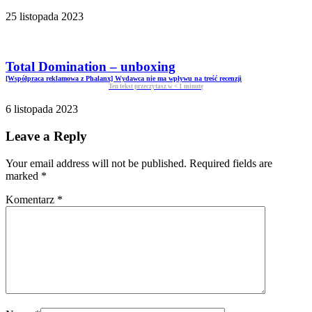
25 listopada 2023
Total Domination – unboxing
[Współpraca reklamowa z Phalanx] Wydawca nie ma wpływu na treść recenzji
Ten tekst przeczytasz w
< 1
minutę
6 listopada 2023
Leave a Reply
Your email address will not be published. Required fields are
marked
*
Komentarz
*