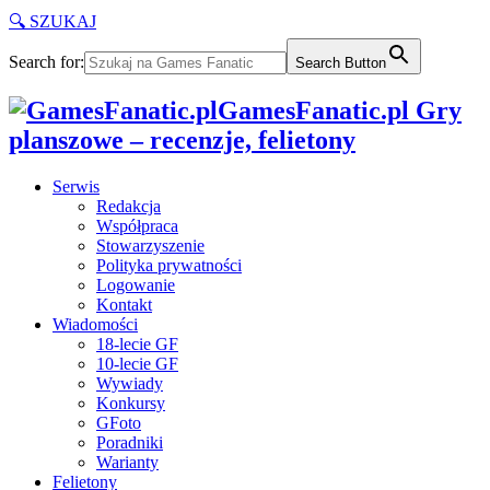
🔍 SZUKAJ
Search for:
Search Button
GamesFanatic.pl Gry
planszowe – recenzje, felietony
Serwis
Redakcja
Współpraca
Stowarzyszenie
Polityka prywatności
Logowanie
Kontakt
Wiadomości
18-lecie GF
10-lecie GF
Wywiady
Konkursy
GFoto
Poradniki
Warianty
Felietony