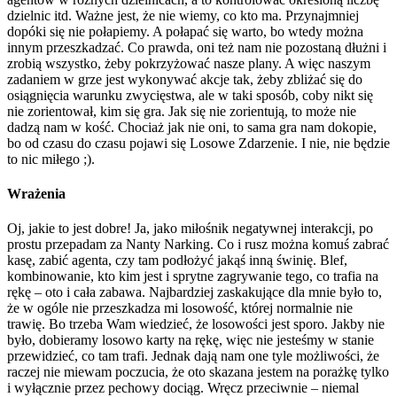
dzielnic itd. Ważne jest, że nie wiemy, co kto ma. Przynajmniej
dopóki się nie połapiemy. A połapać się warto, bo wtedy można
innym przeszkadzać. Co prawda, oni też nam nie pozostaną dłużni i
zrobią wszystko, żeby pokrzyżować nasze plany. A więc naszym
zadaniem w grze jest wykonywać akcje tak, żeby zbliżać się do
osiągnięcia warunku zwycięstwa, ale w taki sposób, coby nikt się
nie zorientował, kim się gra. Jak się nie zorientują, to może nie
dadzą nam w kość. Chociaż jak nie oni, to sama gra nam dokopie,
bo od czasu do czasu pojawi się Losowe Zdarzenie. I nie, nie będzie
to nic miłego ;).
Wrażenia
Oj, jakie to jest dobre! Ja, jako miłośnik negatywnej interakcji, po
prostu przepadam za Nanty Narking. Co i rusz można komuś zabrać
kasę, zabić agenta, czy tam podłożyć jakąś inną świnię. Blef,
kombinowanie, kto kim jest i sprytne zagrywanie tego, co trafia na
rękę – oto i cała zabawa. Najbardziej zaskakujące dla mnie było to,
że w ogóle nie przeszkadza mi losowość, której normalnie nie
trawię. Bo trzeba Wam wiedzieć, że losowości jest sporo. Jakby nie
było, dobieramy losowo karty na rękę, więc nie jesteśmy w stanie
przewidzieć, co tam trafi. Jednak dają nam one tyle możliwości, że
raczej nie miewam poczucia, że oto skazana jestem na porażkę tylko
i wyłącznie przez pechowy dociąg. Wręcz przeciwnie – niemal