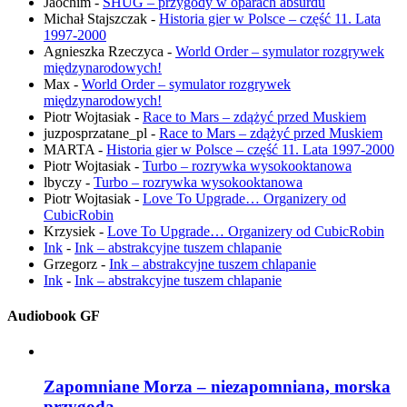
Jaochim
-
SHUG – przygody w oparach absurdu
Michał Stajszczak
-
Historia gier w Polsce – część 11. Lata
1997-2000
Agnieszka Rzeczyca
-
World Order – symulator rozgrywek
międzynarodowych!
Max
-
World Order – symulator rozgrywek
międzynarodowych!
Piotr Wojtasiak
-
Race to Mars – zdążyć przed Muskiem
juzposprzatane_pl
-
Race to Mars – zdążyć przed Muskiem
MARTA
-
Historia gier w Polsce – część 11. Lata 1997-2000
Piotr Wojtasiak
-
Turbo – rozrywka wysokooktanowa
lbyczy
-
Turbo – rozrywka wysokooktanowa
Piotr Wojtasiak
-
Love To Upgrade… Organizery od
CubicRobin
Krzysiek
-
Love To Upgrade… Organizery od CubicRobin
Ink
-
Ink – abstrakcyjne tuszem chlapanie
Grzegorz
-
Ink – abstrakcyjne tuszem chlapanie
Ink
-
Ink – abstrakcyjne tuszem chlapanie
Audiobook GF
Zapomniane Morza – niezapomniana, morska
przygoda