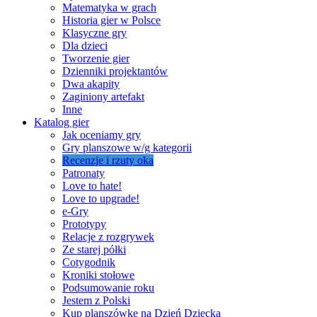
Matematyka w grach
Historia gier w Polsce
Klasyczne gry
Dla dzieci
Tworzenie gier
Dzienniki projektantów
Dwa akapity
Zaginiony artefakt
Inne
Katalog gier
Jak oceniamy gry
Gry planszowe w/g kategorii
Recenzje i rzuty oka
Patronaty
Love to hate!
Love to upgrade!
e-Gry
Prototypy
Relacje z rozgrywek
Ze starej półki
Cotygodnik
Kroniki stołowe
Podsumowanie roku
Jestem z Polski
Kup planszówkę na Dzień Dziecka