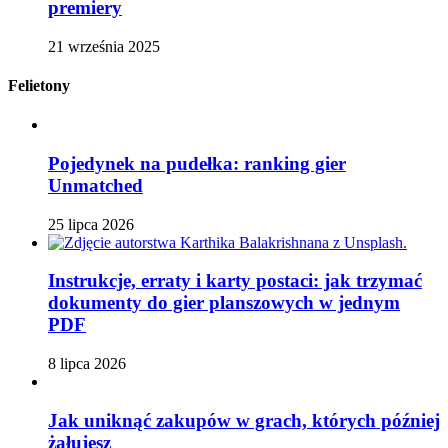
premiery
21 września 2025
Felietony
Pojedynek na pudełka: ranking gier
Unmatched
25 lipca 2026
Instrukcje, erraty i karty postaci: jak trzymać
dokumenty do gier planszowych w jednym
PDF
8 lipca 2026
Jak uniknąć zakupów w grach, których później
żałujesz