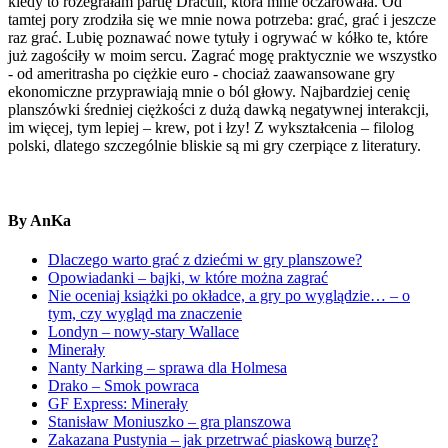
kiedy to rozegrałam partię Draculi, która mnie oczarowała. Od
tamtej pory zrodziła się we mnie nowa potrzeba: grać, grać i jeszcze
raz grać. Lubię poznawać nowe tytuły i ogrywać w kółko te, które
już zagościły w moim sercu. Zagrać mogę praktycznie we wszystko
- od ameritrasha po ciężkie euro - chociaż zaawansowane gry
ekonomiczne przyprawiają mnie o ból głowy. Najbardziej cenię
planszówki średniej ciężkości z dużą dawką negatywnej interakcji,
im więcej, tym lepiej – krew, pot i łzy! Z wykształcenia – filolog
polski, dlatego szczególnie bliskie są mi gry czerpiące z literatury.
By AnKa
Dlaczego warto grać z dziećmi w gry planszowe?
Opowiadanki – bajki, w które można zagrać
Nie oceniaj książki po okładce, a gry po wyglądzie… – o
tym, czy wygląd ma znaczenie
Londyn – nowy-stary Wallace
Minerały
Nanty Narking – sprawa dla Holmesa
Drako – Smok powraca
GF Express: Minerały
Stanisław Moniuszko – gra planszowa
Zakazana Pustynia – jak przetrwać piaskową burzę?