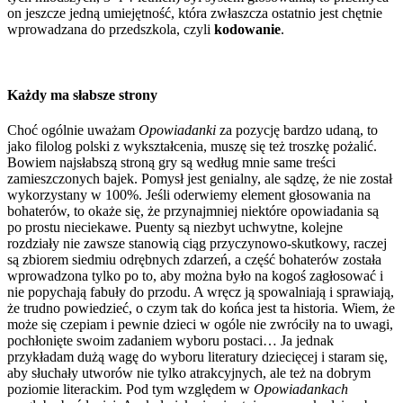
on jeszcze jedną umiejętność, która zwłaszcza ostatnio jest chętnie
wprowadzana do przedszkola, czyli
kodowanie
.
Każdy ma słabsze strony
Choć ogólnie uważam
Opowiadanki
za pozycję bardzo udaną, to
jako filolog polski z wykształcenia, muszę się też troszkę pożalić.
Bowiem najsłabszą stroną gry są według mnie same treści
zamieszczonych bajek. Pomysł jest genialny, ale sądzę, że nie został
wykorzystany w 100%. Jeśli oderwiemy element głosowania na
bohaterów, to okaże się, że przynajmniej niektóre opowiadania są
po prostu nieciekawe. Puenty są niezbyt uchwytne, kolejne
rozdziały nie zawsze stanowią ciąg przyczynowo-skutkowy, raczej
są zbiorem siedmiu odrębnych zdarzeń, a część bohaterów została
wprowadzona tylko po to, aby można było na kogoś zagłosować i
nie popychają fabuły do przodu. A wręcz ją spowalniają i sprawiają,
że trudno powiedzieć, o czym tak do końca jest ta historia. Wiem, że
może się czepiam i pewnie dzieci w ogóle nie zwróciły na to uwagi,
pochłonięte swoim zadaniem wyboru postaci… Ja jednak
przykładam dużą wagę do wyboru literatury dziecięcej i staram się,
aby słuchały utworów nie tylko atrakcyjnych, ale też na dobrym
poziomie literackim. Pod tym względem w
Opowiadankach