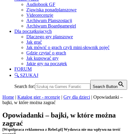
Audiobook GF
Zjawiska ponadplanszowe
Videorecenzje
Archiwum Planszostacji
Archiwum Boardgamegirl
Dla początkujących
Dlaczego gry planszowe
Jak grać
Jak mówić o grach czyli mini-słownik pojęć
Gdzie czytać o grach
Jak kupować gry
Jakie gry na początek
FORUM
🔍 SZUKAJ
Search for:
Search Button
Home
|
Katalog gier - recenzje
|
Gry dla dzieci
|
Opowiadanki –
bajki, w które można zagrać
Opowiadanki – bajki, w które można
zagrać
[Współpraca reklamowa z Rebel.pl] Wydawca nie ma wpływu na treść
recenzji