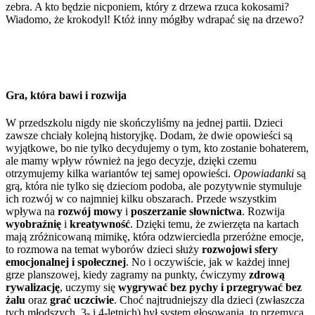
zebra. A kto będzie nicponiem, który z drzewa rzuca kokosami?
Wiadomo, że krokodyl! Któż inny mógłby wdrapać się na drzewo?
Gra, która bawi i rozwija
W przedszkolu nigdy nie skończyliśmy na jednej partii. Dzieci
zawsze chciały kolejną historyjkę. Dodam, że dwie opowieści są
wyjątkowe, bo nie tylko decydujemy o tym, kto zostanie bohaterem,
ale mamy wpływ również na jego decyzje, dzięki czemu
otrzymujemy kilka wariantów tej samej opowieści.
Opowiadanki
są
grą, która nie tylko się dzieciom podoba, ale pozytywnie stymuluje
ich rozwój w co najmniej kilku obszarach. Przede wszystkim
wpływa na
rozwój mowy
i
poszerzanie słownictwa
. Rozwija
wyobraźnię
i
kreatywność
. Dzięki temu, że zwierzęta na kartach
mają zróżnicowaną mimikę, która odzwierciedla przeróżne emocje,
to rozmowa na temat wyborów dzieci służy
rozwojowi sfery
emocjonalnej i społecznej
. No i oczywiście, jak w każdej innej
grze planszowej, kiedy zagramy na punkty, ćwiczymy
zdrową
rywalizację
, uczymy się
wygrywać bez pychy i przegrywać bez
żalu
oraz
grać uczciwie
. Choć najtrudniejszy dla dzieci (zwłaszcza
tych młodszych, 3- i 4-letnich) był system głosowania, to przemyca