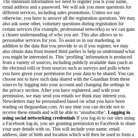
The minimum information we need to register you is your name,
email address and a password. We will ask you more questions for
different services, including sales promotions. Unless we say
otherwise, you have to answer all the registration questions. We may
also ask some other, voluntary questions during registration for
certain services (for example, professional networks) so we can gain
a clearer understanding of who you are. This also allows us to
personalise services for you. To assist us in our marketing, in
addition to the data that you provide to us if you register, we may
also obtain data from trusted third parties to help us understand what
you might be interested in. This ‘profiling’ information is produced
from a variety of sources, including publicly available data (such as
the electoral roll) or from sources such as surveys and polls where
you have given your permission for your data to be shared. You can
choose not to have such data shared with the Guardian from these
sources by logging into your account and changing the settings in
the privacy section. After you have registered, and with your
permission, we may send you emails we think may interest you.
Newsletters may be personalised based on what you have been
reading on theguardian.com. At any time you can decide not to
receive these emails and will be able to ‘unsubscribe’.
Logging in
using social networking credentials
If you log-in to our sites using
a Facebook log-in, you are granting permission to Facebook to share
your user details with us. This will include your name, email
address, date of birth and location which will then be used to form a