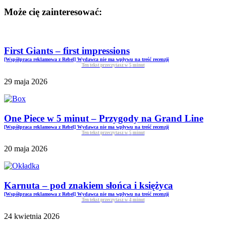
Może cię zainteresować:
First Giants – first impressions
[Współpraca reklamowa z Rebel] Wydawca nie ma wpływu na treść recenzji
Ten tekst przeczytasz w
5
minut
29 maja 2026
One Piece w 5 minut – Przygody na Grand Line
[Współpraca reklamowa z Rebel] Wydawca nie ma wpływu na treść recenzji
Ten tekst przeczytasz w
5
minut
20 maja 2026
Karnuta – pod znakiem słońca i księżyca
[Współpraca reklamowa z Rebel] Wydawca nie ma wpływu na treść recenzji
Ten tekst przeczytasz w
4
minut
24 kwietnia 2026