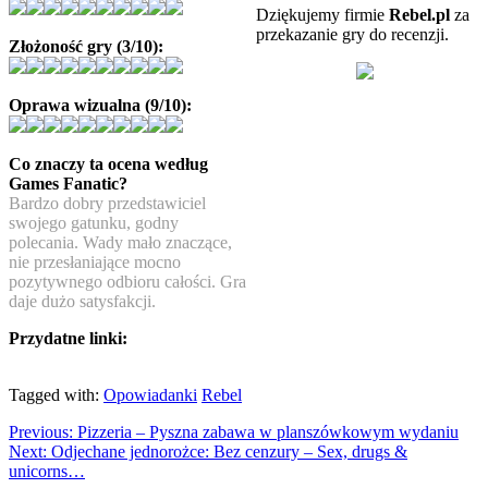
Dziękujemy firmie
Rebel.pl
za
przekazanie gry do recenzji.
Złożoność gry (3/10):
Oprawa wizualna (9/10):
Co znaczy ta ocena według
Games Fanatic?
Bardzo dobry przedstawiciel
swojego gatunku, godny
polecania. Wady mało znaczące,
nie przesłaniające mocno
pozytywnego odbioru całości. Gra
daje dużo satysfakcji.
Przydatne linki:
Tagged with:
Opowiadanki
Rebel
Previous:
Pizzeria – Pyszna zabawa w planszówkowym wydaniu
Next:
Odjechane jednorożce: Bez cenzury – Sex, drugs &
unicorns…