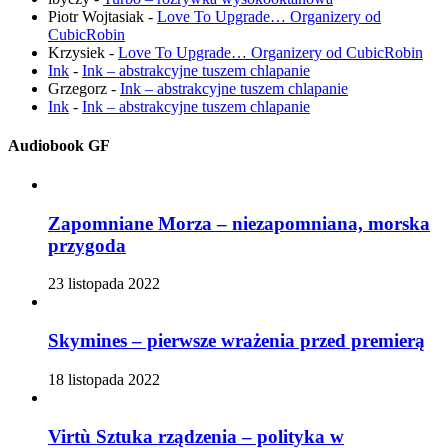
Piotr Wojtasiak
-
Love To Upgrade… Organizery od
CubicRobin
Krzysiek
-
Love To Upgrade… Organizery od CubicRobin
Ink
-
Ink – abstrakcyjne tuszem chlapanie
Grzegorz
-
Ink – abstrakcyjne tuszem chlapanie
Ink
-
Ink – abstrakcyjne tuszem chlapanie
Audiobook GF
Zapomniane Morza – niezapomniana, morska
przygoda
23 listopada 2022
Skymines – pierwsze wrażenia przed premierą
18 listopada 2022
Virtù Sztuka rządzenia – polityka w