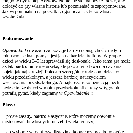
mogłoby być lepiej. Aczkolwiek nic nie stoi na przeszkodzie, aby
dołożyć do gry własne historie lub pozmieniać te zaproponowane.
Jak wspomniałam na początku, ogranicza nas tylko własna
wyobraźnia.
Podsumowanie
Opowiadanki
uważam za pozycję bardzo udaną, choć z małym
minusem. Jednak pomysł jest jak najbardziej trafiony. W grupie
dzieci w wieku 3–5 lat sprawdził się doskonale. Jako sama gra może
aż tak bardzo mnie nie urzeka, ale jako alternatywa dla czytania
bajek, jak najbardziej! Polecam szczególnie rodzicom dzieci w
wieku przedszkolnym, a jeszcze bardziej nauczycielom
wychowania przedszkolnego. A najlepszą rekomendacją niech
będzie to, że dzieci w moim przedszkolu kilka razy w tygodniu
potrafią pytać, kiedy zagramy w
Opowiadanki
:).
Plusy:
+ proste zasady, bardzo elastyczne, które możemy dowolnie
dostosować do własnych potrzeb i wieku graczy,
+ do wyboru: wariant rywalizacyjny, kooperacyjny albo w ogóle