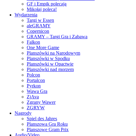
GF i Empik polecają
Mikołaj poleca!
Wydarzenia
Targi w Essen
aleGRAMY
Copernicon
GRAMY – Targi Gra i Zabawa
Falkon
One More Game
Planszówki na Narodowym
Planszówki w Spodku
Planszówki w Opactwie
Planszówki nad morzem
Polcon
Portalcon
Pyrkon
Wawa Gra
ZjAva
Zgrany Wawer
ZGRYW
Nagrody
Spiel des Jahres
Planszowa Gra Roku
Planszowe Gram Prix
Audio/Video