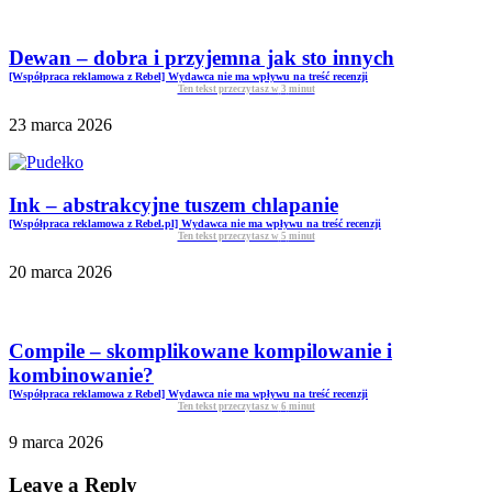
Dewan – dobra i przyjemna jak sto innych
[Współpraca reklamowa z Rebel] Wydawca nie ma wpływu na treść recenzji
Ten tekst przeczytasz w
3
minut
23 marca 2026
Ink – abstrakcyjne tuszem chlapanie
[Współpraca reklamowa z Rebel.pl] Wydawca nie ma wpływu na treść recenzji
Ten tekst przeczytasz w
5
minut
20 marca 2026
Compile – skomplikowane kompilowanie i
kombinowanie?
[Współpraca reklamowa z Rebel] Wydawca nie ma wpływu na treść recenzji
Ten tekst przeczytasz w
6
minut
9 marca 2026
Leave a Reply