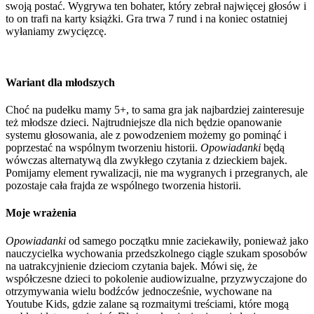
swoją postać. Wygrywa ten bohater, który zebrał najwięcej głosów i
to on trafi na karty książki. Gra trwa 7 rund i na koniec ostatniej
wyłaniamy zwycięzcę.
Wariant dla młodszych
Choć na pudełku mamy 5+, to sama gra jak najbardziej zainteresuje
też młodsze dzieci. Najtrudniejsze dla nich będzie opanowanie
systemu głosowania, ale z powodzeniem możemy go pominąć i
poprzestać na wspólnym tworzeniu historii.
Opowiadanki
będą
wówczas alternatywą dla zwykłego czytania z dzieckiem bajek.
Pomijamy element rywalizacji, nie ma wygranych i przegranych, ale
pozostaje cała frajda ze wspólnego tworzenia historii.
Moje wrażenia
Opowiadanki
od samego początku mnie zaciekawiły, ponieważ jako
nauczycielka wychowania przedszkolnego ciągle szukam sposobów
na uatrakcyjnienie dzieciom czytania bajek. Mówi się, że
współczesne dzieci to pokolenie audiowizualne, przyzwyczajone do
otrzymywania wielu bodźców jednocześnie, wychowane na
Youtube Kids, gdzie zalane są rozmaitymi treściami, które mogą