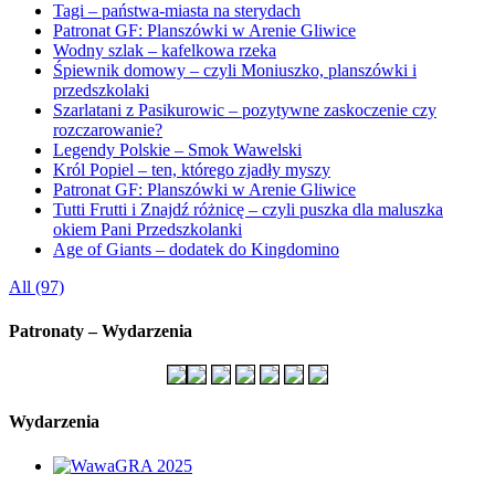
Tagi – państwa-miasta na sterydach
Patronat GF: Planszówki w Arenie Gliwice
Wodny szlak – kafelkowa rzeka
Śpiewnik domowy – czyli Moniuszko, planszówki i
przedszkolaki
Szarlatani z Pasikurowic – pozytywne zaskoczenie czy
rozczarowanie?
Legendy Polskie – Smok Wawelski
Król Popiel – ten, którego zjadły myszy
Patronat GF: Planszówki w Arenie Gliwice
Tutti Frutti i Znajdź różnicę – czyli puszka dla maluszka
okiem Pani Przedszkolanki
Age of Giants – dodatek do Kingdomino
All (97)
Patronaty – Wydarzenia
Wydarzenia