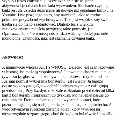
szybko i łatwo zmieniać. Dłuższe skupienie się na jednej
aktywności jest dla nich nie lada wyzwaniem. Słuchanie czytanej
bajki jest dla dziecka dużo mniej atrakcyjne niż oglądanie filmiku na
Youtube. I nie piszę tego po to, aby narzekać, jakie to trudne
pokolenie przyszło mi wychowywać. Taki jest współczesny świat i
trzeba się do niego zaadaptować. Dlatego też z wielkim
zaciekawieniem i radością przyjmuję takie pomysły, jak
Opowiadanki
, które wnoszą coś bardzo ważnego do tej pozornie
monotonnej czynności, jaką jest słuchanie czytanej bajki.
Aktywność!
A mianowicie wnoszą AKTYWNOŚĆ! Dziecko jest zaangażowane
w historię, bo może ją współtworzyć. I nawet nie chodzi mi tutaj o
rywalizację, głosowanie, zdobywanie punktów. To tylko dodatek.
Już sam pomysł wybierania bohaterów jest świetny. Ja bardzo
często wykorzystuję
Opowiadanki
podczas czytania z całą grupą
przedszkolną. Przy każdym rozdziale rozkładam przed dziećmi kilka
kart z bohaterami i zapraszam do dyskusji, kto najlepiej pasuje do
całej historii. Dzieci najbardziej lubią wybierać postaci, które
pozornie najmniej się nadają, bo dzięki temu mają kupę śmiechu. A
więc odważnym rycerzem zostanie gołąb, który wygląda na
nieszczególnie rozgarniętego, choć do wyboru był również lew albo