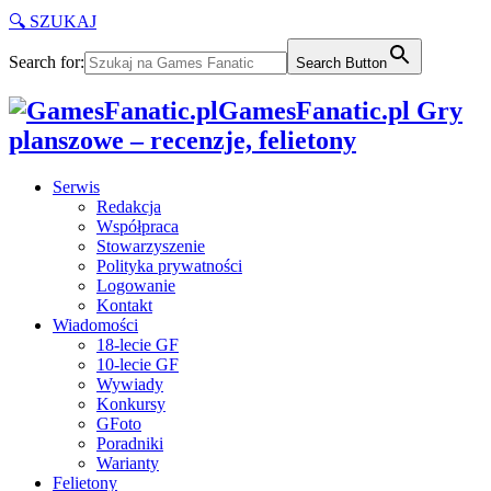
🔍 SZUKAJ
Search for:
Search Button
GamesFanatic.pl Gry
planszowe – recenzje, felietony
Serwis
Redakcja
Współpraca
Stowarzyszenie
Polityka prywatności
Logowanie
Kontakt
Wiadomości
18-lecie GF
10-lecie GF
Wywiady
Konkursy
GFoto
Poradniki
Warianty
Felietony