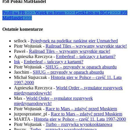
#58 Polski MatHandel
Profil na FB >>>
Wątek na forum >>>
GeekLists na BGG >>>
#59
MatHandel >>>
Ostatnie komentarze
sellock
-
Pojedynek na pudełka: ranking gier Unmatched
Piotr Wojtasiak
-
Railroad Tiles – wzywamy wszystkie stacje!
Paweł
-
Railroad Tiles – wzywamy wszystkie stacje!
Agnieszka Rzeczyca
-
Emberleaf – tańczący z kartami?
Ink
-
Emberleaf – tańczący z kartami?
Piotr Wojtasiak
-
SHUG – przygody w oparach absurdu
Jaochim
-
SHUG – przygody w oparach absurdu
Michał Stajszczak
-
Historia gier w Polsce – część 11. Lata
1997-2000
Agnieszka Rzeczyca
-
World Order – symulator rozgrywek
międzynarodowych!
Max
-
World Order – symulator rozgrywek
międzynarodowych!
Piotr Wojtasiak
-
Race to Mars – zdążyć przed Muskiem
juzposprzatane_pl
-
Race to Mars – zdążyć przed Muskiem
MARTA
-
Historia gier w Polsce – część 11. Lata 1997-2000
Piotr Wojtasiak
-
Turbo – rozrywka wysokooktanowa
lbyczy
-
Turbo – rozrywka wysokooktanowa