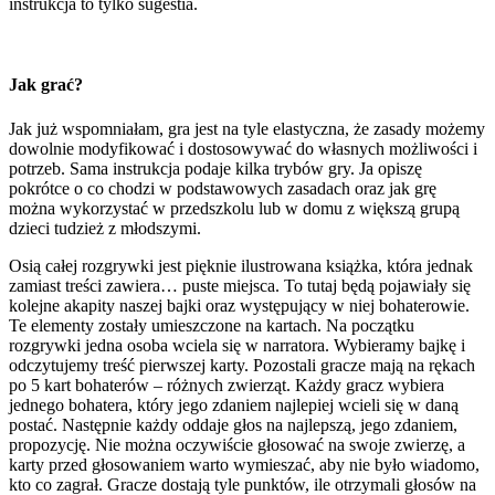
instrukcja to tylko sugestia.
Jak grać?
Jak już wspomniałam, gra jest na tyle elastyczna, że zasady możemy
dowolnie modyfikować i dostosowywać do własnych możliwości i
potrzeb. Sama instrukcja podaje kilka trybów gry. Ja opiszę
pokrótce o co chodzi w podstawowych zasadach oraz jak grę
można wykorzystać w przedszkolu lub w domu z większą grupą
dzieci tudzież z młodszymi.
Osią całej rozgrywki jest pięknie ilustrowana książka, która jednak
zamiast treści zawiera… puste miejsca. To tutaj będą pojawiały się
kolejne akapity naszej bajki oraz występujący w niej bohaterowie.
Te elementy zostały umieszczone na kartach. Na początku
rozgrywki jedna osoba wciela się w narratora. Wybieramy bajkę i
odczytujemy treść pierwszej karty. Pozostali gracze mają na rękach
po 5 kart bohaterów – różnych zwierząt. Każdy gracz wybiera
jednego bohatera, który jego zdaniem najlepiej wcieli się w daną
postać. Następnie każdy oddaje głos na najlepszą, jego zdaniem,
propozycję. Nie można oczywiście głosować na swoje zwierzę, a
karty przed głosowaniem warto wymieszać, aby nie było wiadomo,
kto co zagrał. Gracze dostają tyle punktów, ile otrzymali głosów na