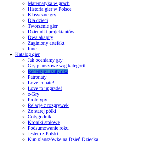
Matematyka w grach
Historia gier w Polsce
Klasyczne gry
Dla dzieci
Tworzenie gier
Dzienniki projektantów
Dwa akapity
Zaginiony artefakt
Inne
Katalog gier
Jak oceniamy gry
Gry planszowe w/g kategorii
Recenzje i rzuty oka
Patronaty
Love to hate!
Love to upgrade!
e-Gry
Prototypy
Relacje z rozgrywek
Ze starej półki
Cotygodnik
Kroniki stołowe
Podsumowanie roku
Jestem z Polski
Kup planszówkę na Dzień Dziecka