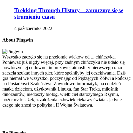
Trekking Through History – zanurzmy się w
strumieniu czasu
4 października 2022
About Pingwin
Wszystko zaczęło się na przełomie wieków od ... chińczyka.
Ponieważ już nigdy więcej, przy żadnym chińczyku nie udało się
powtórzyć tej cudownej imprezowej atmosfery pierwszego razu
zaczęła szukać innych gier, które spełniłyby jej oczekiwania. Dziś
gra niemal we wszystko, poczynając od Pędzących Żółwi a kończąc
na Posiadłości Szaleństwa. Zawodowo informatyk, na co dzień
matka dzieciom, użytkownik Linuxa, fan Star Treka, miłośnik
dinozaurów, niedoszły biolog, wielbiciel starożytnego Rzymu,
pożeracz książek, z założenia człowiek ciekawy świata - jedyne
czego nie znosi to polityka i II Wojna Światowa.
By Pingwin