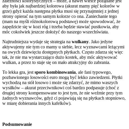
zależności kolorystycznych – może, a nawet wielce pożądane jest
aby była jak najbardziej kolorowa (akurat mamy pięć kolorów w
grze) gdyż każda następna płytka musi się przynajmniej z jednej
strony opierać na tym samym kolorze co ona. Zaniechanie tego
(mam na myśli różnokolorową podstawę) może spowodować, że
zapędzicie się w kozi róg i trzeba będzie stawiać pustkowia, aby
móc cokolwiek jeszcze dołożyć do naszego wszechświata.
Najtrudniejsza wydaje się strategia na
wulkany
. Jako jedyne
aktywujemy nie tym co mamy u siebie, lecz wyznawcami leżącymi
na owych dziewięciu dostępnych płytkach. Często zdarza się więc
tak, że nie ma wystarczająco dużo kostek, aby móc aktywować
wulkan, a przez to staje się on mało atrakcyjny do zabrania.
To lekka gra, jest
sporo kombinowania
, ale fani typowego,
pozbawionego losowości euro mogą być lekko zawiedzeni. Płytki
wychodzą na stół losowo i może się zdarzyć, że mimo waszych
wysiłków – akurat przeciwnikowi coś bardzo podpasuje (choć z
drugiej strony kompensowane to jest tym, że nie weźmie przy tym
żadnych wyznawców, gdyż ci pojawiają się na płytkach stopniowo,
w miarę dobierania innych kafelków).
Podsumowanie