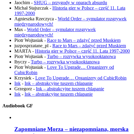
Jaochim
-
SHUG – przygody w oparach absurdu
Michał Stajszczak
-
Historia gier w Polsce – część 11. Lata
1997-2000
Agnieszka Rzeczyca
-
World Order – symulator rozgrywek
międzynarodowych!
Max
-
World Order – symulator rozgrywek
międzynarodowych!
Piotr Wojtasiak
-
Race to Mars – zdążyć przed Muskiem
juzposprzatane_pl
-
Race to Mars – zdążyć przed Muskiem
MARTA
-
Historia gier w Polsce – część 11. Lata 1997-2000
Piotr Wojtasiak
-
Turbo – rozrywka wysokooktanowa
lbyczy
-
Turbo – rozrywka wysokooktanowa
Piotr Wojtasiak
-
Love To Upgrade… Organizery od
CubicRobin
Krzysiek
-
Love To Upgrade… Organizery od CubicRobin
Ink
-
Ink – abstrakcyjne tuszem chlapanie
Grzegorz
-
Ink – abstrakcyjne tuszem chlapanie
Ink
-
Ink – abstrakcyjne tuszem chlapanie
Audiobook GF
Zapomniane Morza – niezapomniana, morska