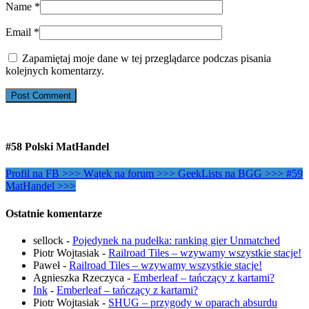
Name
*
Email
*
Zapamiętaj moje dane w tej przeglądarce podczas pisania
kolejnych komentarzy.
#58 Polski MatHandel
Profil na FB >>>
Wątek na forum >>>
GeekLists na BGG >>>
#59
MatHandel >>>
Ostatnie komentarze
sellock
-
Pojedynek na pudełka: ranking gier Unmatched
Piotr Wojtasiak
-
Railroad Tiles – wzywamy wszystkie stacje!
Paweł
-
Railroad Tiles – wzywamy wszystkie stacje!
Agnieszka Rzeczyca
-
Emberleaf – tańczący z kartami?
Ink
-
Emberleaf – tańczący z kartami?
Piotr Wojtasiak
-
SHUG – przygody w oparach absurdu