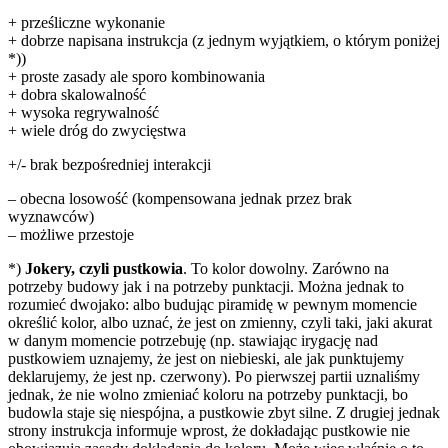
+ prześliczne wykonanie
+ dobrze napisana instrukcja (z jednym wyjątkiem, o którym poniżej
*))
+ proste zasady ale sporo kombinowania
+ dobra skalowalność
+ wysoka regrywalność
+ wiele dróg do zwycięstwa
+/- brak bezpośredniej interakcji
– obecna losowość (kompensowana jednak przez brak
wyznawców)
– możliwe przestoje
*)
Jokery, czyli pustkowia
. To kolor dowolny. Zarówno na
potrzeby budowy jak i na potrzeby punktacji. Można jednak to
rozumieć dwojako: albo budując piramidę w pewnym momencie
określić kolor, albo uznać, że jest on zmienny, czyli taki, jaki akurat
w danym momencie potrzebuję (np. stawiając irygację nad
pustkowiem uznajemy, że jest on niebieski, ale jak punktujemy
deklarujemy, że jest np. czerwony). Po pierwszej partii uznaliśmy
jednak, że nie wolno zmieniać koloru na potrzeby punktacji, bo
budowla staje się niespójna, a pustkowie zbyt silne. Z drugiej jednak
strony instrukcja informuje wprost, że dokładając pustkowie nie