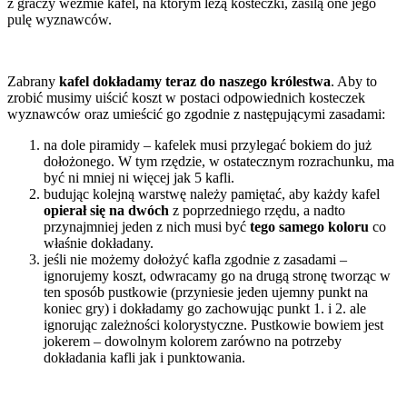
z graczy weźmie kafel, na którym leżą kosteczki, zasilą one jego
pulę wyznawców.
Zabrany
kafel dokładamy teraz do naszego królestwa
. Aby to
zrobić musimy uiścić koszt w postaci odpowiednich kosteczek
wyznawców oraz umieścić go zgodnie z następującymi zasadami:
na dole piramidy – kafelek musi przylegać bokiem do już
dołożonego. W tym rzędzie, w ostatecznym rozrachunku, ma
być ni mniej ni więcej jak 5 kafli.
budując kolejną warstwę należy pamiętać, aby każdy kafel
opierał się na dwóch
z poprzedniego rzędu, a nadto
przynajmniej jeden z nich musi być
tego samego koloru
co
właśnie dokładany.
jeśli nie możemy dołożyć kafla zgodnie z zasadami –
ignorujemy koszt, odwracamy go na drugą stronę tworząc w
ten sposób pustkowie (przyniesie jeden ujemny punkt na
koniec gry) i dokładamy go zachowując punkt 1. i 2. ale
ignorując zależności kolorystyczne. Pustkowie bowiem jest
jokerem – dowolnym kolorem zarówno na potrzeby
dokładania kafli jak i punktowania.