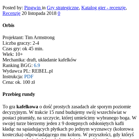
Posted by:
Pingwin
in
Gry strategiczne
,
Katalog gier - recenzje
,
Recenzje
20 listopada 2018
0
Orbis
Projektant: Tim Armstrong
Liczba graczy: 2-4
Czas gry: ok 45 min.
Wiek: 10+
Mechanika: draft, układanie kafelków
Ranking BGG:
6.9
Wydawca PL: REBEL.pl
Instrukcja:
PDF
Cena: ok. 100 zł
Przebieg rundy
To gra
kafelkowa
o dość prostych zasadach ale sporym poziomie
decyzyjnym. W trakcie 15 rund budujemy swój wszechświat w
postaci piramidy, na szczycie, której umieścimy wybranego boga. W
swojej turze bierzemy jeden z 9 dostępnych odsłoniętych kafli
kładąc na sąsiadujących płytkach po jednym wyznawcy (kolorowa
kosteczka) odpowiadającego mu koloru. W przyszłości, gdy któryś