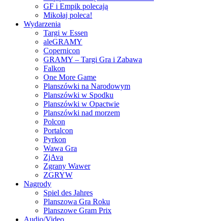
GF i Empik polecają
Mikołaj poleca!
Wydarzenia
Targi w Essen
aleGRAMY
Copernicon
GRAMY – Targi Gra i Zabawa
Falkon
One More Game
Planszówki na Narodowym
Planszówki w Spodku
Planszówki w Opactwie
Planszówki nad morzem
Polcon
Portalcon
Pyrkon
Wawa Gra
ZjAva
Zgrany Wawer
ZGRYW
Nagrody
Spiel des Jahres
Planszowa Gra Roku
Planszowe Gram Prix
Audio/Video