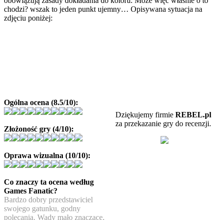
obowiązują zasady dokładania do koloru. Może więc właśnie o to
chodzi? wszak to jeden punkt ujemny… Opisywana sytuacja na
zdjęciu poniżej:
Ogólna ocena (8.5/10):
Dziękujemy firmie
REBEL.pl
za przekazanie gry do recenzji.
Złożoność gry (4/10):
Oprawa wizualna (10/10):
Co znaczy ta ocena według
Games Fanatic?
Bardzo dobry przedstawiciel
swojego gatunku, godny
polecania. Wady mało znaczące,