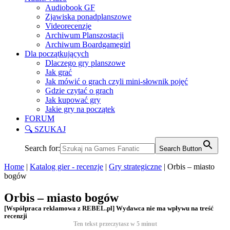
Audiobook GF
Zjawiska ponadplanszowe
Videorecenzje
Archiwum Planszostacji
Archiwum Boardgamegirl
Dla początkujących
Dlaczego gry planszowe
Jak grać
Jak mówić o grach czyli mini-słownik pojęć
Gdzie czytać o grach
Jak kupować gry
Jakie gry na początek
FORUM
🔍 SZUKAJ
Search for:
Search Button
Home
|
Katalog gier - recenzje
|
Gry strategiczne
|
Orbis – miasto
bogów
Orbis – miasto bogów
[Współpraca reklamowa z REBEL.pl] Wydawca nie ma wpływu na treść
recenzji
Ten tekst przeczytasz w
5
minut