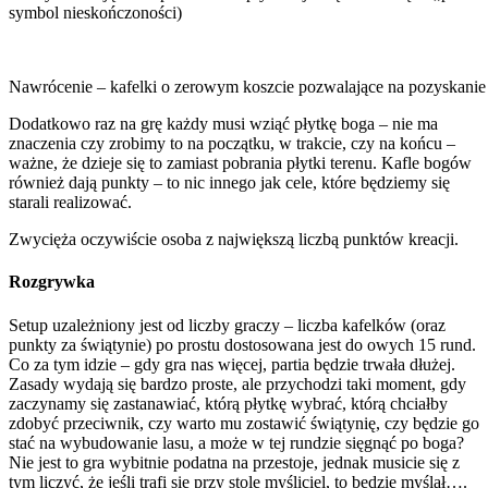
symbol nieskończoności)
Nawrócenie – kafelki o zerowym koszcie pozwalające na pozyskan
Dodatkowo raz na grę każdy musi wziąć płytkę boga – nie ma
znaczenia czy zrobimy to na początku, w trakcie, czy na końcu –
ważne, że dzieje się to zamiast pobrania płytki terenu. Kafle bogów
również dają punkty – to nic innego jak cele, które będziemy się
starali realizować.
Zwycięża oczywiście osoba z największą liczbą punktów kreacji.
Rozgrywka
Setup uzależniony jest od liczby graczy – liczba kafelków (oraz
punkty za świątynie) po prostu dostosowana jest do owych 15 rund.
Co za tym idzie – gdy gra nas więcej, partia będzie trwała dłużej.
Zasady wydają się bardzo proste, ale przychodzi taki moment, gdy
zaczynamy się zastanawiać, którą płytkę wybrać, którą chciałby
zdobyć przeciwnik, czy warto mu zostawić świątynię, czy będzie go
stać na wybudowanie lasu, a może w tej rundzie sięgnąć po boga?
Nie jest to gra wybitnie podatna na przestoje, jednak musicie się z
tym liczyć, że jeśli trafi się przy stole myśliciel, to będzie myślał….