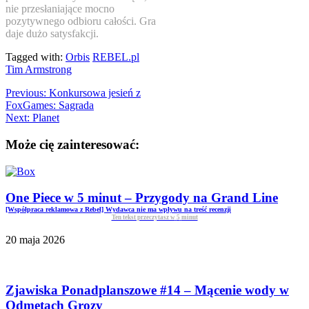
nie przesłaniające mocno
pozytywnego odbioru całości. Gra
daje dużo satysfakcji.
Tagged with:
Orbis
REBEL.pl
Tim Armstrong
Previous:
Konkursowa jesień z
FoxGames: Sagrada
Next:
Planet
Może cię zainteresować:
One Piece w 5 minut – Przygody na Grand Line
[Współpraca reklamowa z Rebel] Wydawca nie ma wpływu na treść recenzji
Ten tekst przeczytasz w
5
minut
20 maja 2026
Zjawiska Ponadplanszowe #14 – Mącenie wody w
Odmętach Grozy