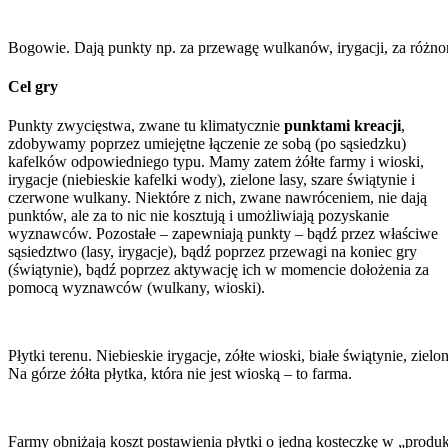
Bogowie. Dają punkty np. za przewagę wulkanów, irygacji, za różnor
Cel gry
Punkty zwycięstwa, zwane tu klimatycznie
punktami kreacji
,
zdobywamy poprzez umiejętne łączenie ze sobą (po sąsiedzku)
kafelków odpowiedniego typu. Mamy zatem żółte farmy i wioski,
irygacje (niebieskie kafelki wody), zielone lasy, szare świątynie i
czerwone wulkany. Niektóre z nich, zwane nawróceniem, nie dają
punktów, ale za to nic nie kosztują i umożliwiają pozyskanie
wyznawców. Pozostałe – zapewniają punkty – bądź przez właściwe
sąsiedztwo (lasy, irygacje), bądź poprzez przewagi na koniec gry
(świątynie), bądź poprzez aktywację ich w momencie dołożenia za
pomocą wyznawców (wulkany, wioski).
Płytki terenu. Niebieskie irygacje, zółte wioski, białe świątynie, ziel
Na górze żółta płytka, która nie jest wioską – to farma.
Farmy obniżają koszt postawienia płytki o jedną kosteczkę w „produ