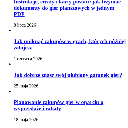
Instrukcje, erraty i karty postaci: jak trzymać
dokumenty do gier planszowych w jednym
PDF
8 lipca 2026
Jak uniknąć zakupów w grach, których później
żałujesz
1 czerwca 2026
Jak dobrze znasz swój ulubiony gatunek gier?
25 maja 2026
Planowanie zakupów gier w oparciu o
wyprzedaże i rabaty
18 maja 2026