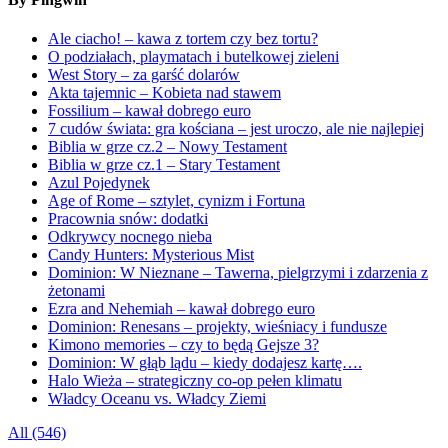
Ale ciacho! – kawa z tortem czy bez tortu?
O podziałach, playmatach i butelkowej zieleni
West Story – za garść dolarów
Akta tajemnic – Kobieta nad stawem
Fossilium – kawał dobrego euro
7 cudów świata: gra kościana – jest uroczo, ale nie najlepiej
Biblia w grze cz.2 – Nowy Testament
Biblia w grze cz.1 – Stary Testament
Azul Pojedynek
Age of Rome – sztylet, cynizm i Fortuna
Pracownia snów: dodatki
Odkrywcy nocnego nieba
Candy Hunters: Mysterious Mist
Dominion: W Nieznane – Tawerna, pielgrzymi i zdarzenia z
żetonami
Ezra and Nehemiah – kawał dobrego euro
Dominion: Renesans – projekty, wieśniacy i fundusze
Kimono memories – czy to będą Gejsze 3?
Dominion: W głąb lądu – kiedy dodajesz kartę….
Halo Wieża – strategiczny co-op pełen klimatu
Władcy Oceanu vs. Władcy Ziemi
All (546)