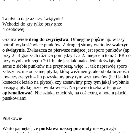
Ta płytka daje aż trzy świątynie!
Wchodzi do gry tylko przy grze
4-osobowej.
Gra ma
wiele dróg do zwycięstwa
. Umiejętne pójście np. w lasy
potrafi wykosić wiele punktów. Z drugiej strony warto też
walczyć
o świątynie
. Zwłaszcza za pierwsze miejsce jest sporo punktów (np.
przy 2 i 3 graczach różnica pomiędzy 1. a 2. miejscem to aż 5 PK co
przy wynikach rzędu 20 PK nie jest tak mało. Jednak świątynie
same z siebie punktów nie przynoszą, więc … tak naprawdę sporo
zależy też nie od samej płytki, którą weźmiemy, ale od okoliczności
towarzyszących – ilu pozyskamy przy tym wyznawców (ile i jakich
kosteczek leżało na płytce), czy zostawimy przy tym jakąś wybitnie
pasującą płytkę przeciwnikowi etc. Na pewno trzeba w tej grze
optymalizować
. Nie sztuka rzucić się na coś extra, a potem płacić
pustkowiami.
Pustkowie
Warto pamiętać, że
podstawa naszej piramidy
nie wymaga