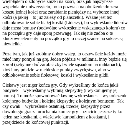
wielbłądem o zdobycie zniżki na kości, oraz jak najszybsze
wypełnianie uniwersytetu, bo to pozwala na obniżenie do zera
kosztu jednej kości oraz zarabianie pieniędzy na wyborze innej
kości (a jakiej – to już zależy od planszetki). Ważne jest też
odblokowanie sobie białej kostki (Liderzy), bo wykreślanie liderów
daje mega bonusy (podwójne wykreślenie wskazanego koloru) co
na początku gry daje sporą przewagę. Jak się nie zadba o te
kluczowe elementy na początku gry to raczej szanse na sukces są
niewielkie.
Poza tym, jak już zrobimy dobry wstęp, to oczywiście każdy może
mieć inny pomysł na grę. Jeden pójdzie w militaria, inny będzie się
zbroił (żeby nie dać zarobić zbyt wiele sąsiadom na militariach),
ktoś inny pójdzie w niebieskie punkty zwycięstwa, albo w
odblokowanie sobie fioletowej kostki i wykreślanie gildii.
Ciekawy jest triger końca gry. Gdy wykreślimy do końca jakiś
budynek – wykreślamy wybraną klepsydrę (i wykonujemy jej
bonus). To może spowodować lawinę wykreślanek – wykończenie
kolejnego budynku i kolejną klepsydrę z kolejnym bonusem. Tak
czy owak – wykreślenie ostatniej, trzeciej klepsydry przez
dowolnego gracza uruchamia koniec gry – rzucicie jeszcze tylko
jeden raz kostkami, a właściwie kartonikiem z kostkami, i
przejdziecie do końcowej punktacji.