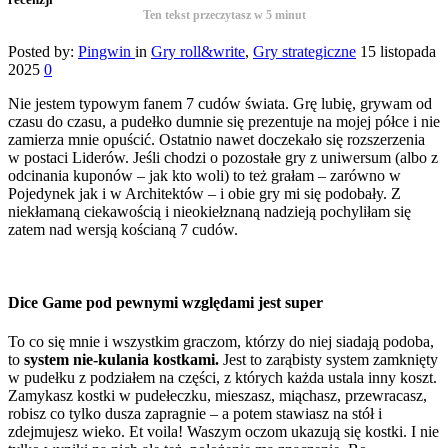
Ten tekst przeczytasz w
5
minut
Posted by:
Pingwin
in
Gry roll&write
,
Gry strategiczne
15 listopada
2025
0
Nie jestem typowym fanem 7 cudów świata. Grę lubię, grywam od
czasu do czasu, a pudełko dumnie się prezentuje na mojej półce i nie
zamierza mnie opuścić. Ostatnio nawet doczekało się rozszerzenia
w postaci Liderów. Jeśli chodzi o pozostałe gry z uniwersum (albo z
odcinania kuponów – jak kto woli) to też grałam – zarówno w
Pojedynek jak i w Architektów – i obie gry mi się podobały. Z
niekłamaną ciekawością i nieokiełznaną nadzieją pochyliłam się
zatem nad wersją kościaną 7 cudów.
Dice Game pod pewnymi względami jest super
To co się mnie i wszystkim graczom, którzy do niej siadają podoba,
to
system nie-kulania kostkami.
Jest to zarąbisty system zamknięty
w pudełku z podziałem na części, z których każda ustala inny koszt.
Zamykasz kostki w pudełeczku, mieszasz, miąchasz, przewracasz,
robisz co tylko dusza zapragnie – a potem stawiasz na stół i
zdejmujesz wieko. Et voila! Waszym oczom ukazują się kostki. I nie