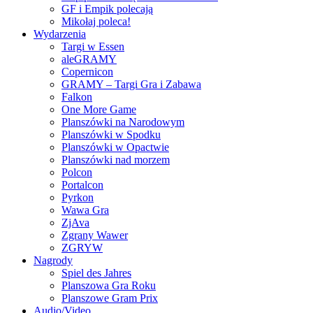
GF i Empik polecają
Mikołaj poleca!
Wydarzenia
Targi w Essen
aleGRAMY
Copernicon
GRAMY – Targi Gra i Zabawa
Falkon
One More Game
Planszówki na Narodowym
Planszówki w Spodku
Planszówki w Opactwie
Planszówki nad morzem
Polcon
Portalcon
Pyrkon
Wawa Gra
ZjAva
Zgrany Wawer
ZGRYW
Nagrody
Spiel des Jahres
Planszowa Gra Roku
Planszowe Gram Prix
Audio/Video