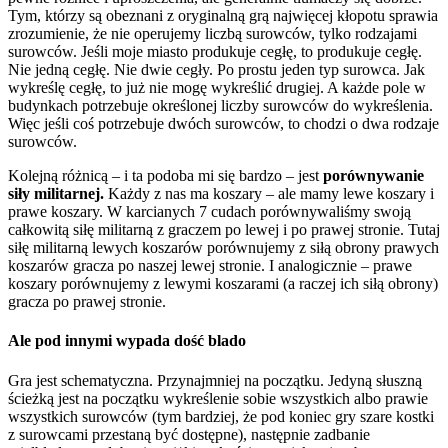
Tym, którzy są obeznani z oryginalną grą najwięcej kłopotu sprawia
zrozumienie, że nie operujemy liczbą surowców, tylko rodzajami
surowców. Jeśli moje miasto produkuje cegłę, to produkuje cegłę.
Nie jedną cegłę. Nie dwie cegły. Po prostu jeden typ surowca. Jak
wykreślę cegłę, to już nie mogę wykreślić drugiej. A każde pole w
budynkach potrzebuje określonej liczby surowców do wykreślenia.
Więc jeśli coś potrzebuje dwóch surowców, to chodzi o dwa rodzaje
surowców.
Kolejną różnicą – i ta podoba mi się bardzo – jest
porównywanie
siły militarnej.
Każdy z nas ma koszary – ale mamy lewe koszary i
prawe koszary. W karcianych 7 cudach porównywaliśmy swoją
całkowitą siłę militarną z graczem po lewej i po prawej stronie. Tutaj
siłę militarną lewych koszarów porównujemy z siłą obrony prawych
koszarów gracza po naszej lewej stronie. I analogicznie – prawe
koszary porównujemy z lewymi koszarami (a raczej ich siłą obrony)
gracza po prawej stronie.
Ale pod innymi wypada dość blado
Gra jest schematyczna. Przynajmniej na początku. Jedyną słuszną
ścieżką jest na początku wykreślenie sobie wszystkich albo prawie
wszystkich surowców (tym bardziej, że pod koniec gry szare kostki
z surowcami przestaną być dostępne), następnie zadbanie