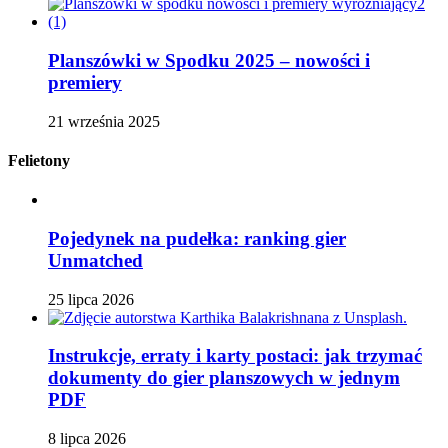
Planszówki w Spodku 2025 – nowości i
premiery
21 września 2025
Felietony
Pojedynek na pudełka: ranking gier
Unmatched
25 lipca 2026
Instrukcje, erraty i karty postaci: jak trzymać
dokumenty do gier planszowych w jednym
PDF
8 lipca 2026