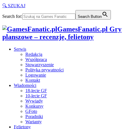
🔍 SZUKAJ
Search for:
Search Button
GamesFanatic.pl Gry
planszowe – recenzje, felietony
Serwis
Redakcja
Współpraca
Stowarzyszenie
Polityka prywatności
Logowanie
Kontakt
Wiadomości
18-lecie GF
10-lecie GF
Wywiady
Konkursy
GFoto
Poradniki
Warianty
Felietony