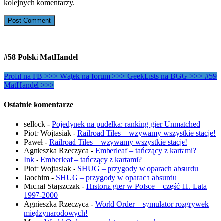
kolejnych komentarzy.
#58 Polski MatHandel
Profil na FB >>>
Wątek na forum >>>
GeekLists na BGG >>>
#59
MatHandel >>>
Ostatnie komentarze
sellock
-
Pojedynek na pudełka: ranking gier Unmatched
Piotr Wojtasiak
-
Railroad Tiles – wzywamy wszystkie stacje!
Paweł
-
Railroad Tiles – wzywamy wszystkie stacje!
Agnieszka Rzeczyca
-
Emberleaf – tańczący z kartami?
Ink
-
Emberleaf – tańczący z kartami?
Piotr Wojtasiak
-
SHUG – przygody w oparach absurdu
Jaochim
-
SHUG – przygody w oparach absurdu
Michał Stajszczak
-
Historia gier w Polsce – część 11. Lata
1997-2000
Agnieszka Rzeczyca
-
World Order – symulator rozgrywek
międzynarodowych!