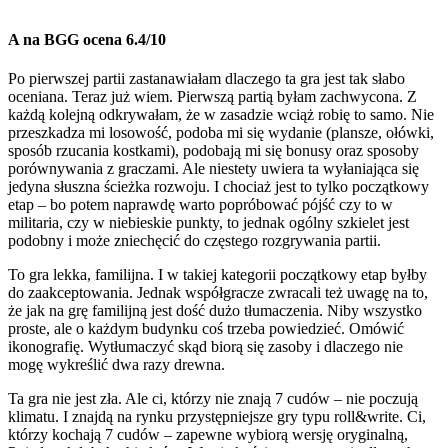
A na BGG ocena 6.4/10
Po pierwszej partii zastanawiałam dlaczego ta gra jest tak słabo
oceniana. Teraz już wiem. Pierwszą partią byłam zachwycona. Z
każdą kolejną odkrywałam, że w zasadzie wciąż robię to samo. Nie
przeszkadza mi losowość, podoba mi się wydanie (plansze, ołówki,
sposób rzucania kostkami), podobają mi się bonusy oraz sposoby
porównywania z graczami. Ale niestety uwiera ta wyłaniająca się
jedyna słuszna ścieżka rozwoju. I chociaż jest to tylko początkowy
etap – bo potem naprawdę warto popróbować pójść czy to w
militaria, czy w niebieskie punkty, to jednak ogólny szkielet jest
podobny i może zniechęcić do częstego rozgrywania partii.
To gra lekka, familijna. I w takiej kategorii początkowy etap byłby
do zaakceptowania. Jednak współgracze zwracali też uwagę na to,
że jak na grę familijną jest dość dużo tłumaczenia. Niby wszystko
proste, ale o każdym budynku coś trzeba powiedzieć. Omówić
ikonografię. Wytłumaczyć skąd biorą się zasoby i dlaczego nie
mogę wykreślić dwa razy drewna.
Ta gra nie jest zła. Ale ci, którzy nie znają 7 cudów – nie poczują
klimatu. I znajdą na rynku przystępniejsze gry typu roll&write. Ci,
którzy kochają 7 cudów – zapewne wybiorą wersję oryginalną,