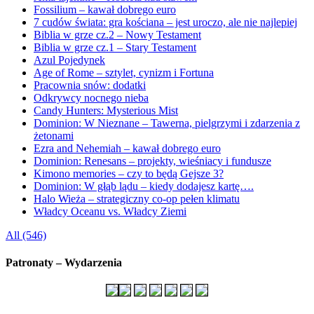
Fossilium – kawał dobrego euro
7 cudów świata: gra kościana – jest uroczo, ale nie najlepiej
Biblia w grze cz.2 – Nowy Testament
Biblia w grze cz.1 – Stary Testament
Azul Pojedynek
Age of Rome – sztylet, cynizm i Fortuna
Pracownia snów: dodatki
Odkrywcy nocnego nieba
Candy Hunters: Mysterious Mist
Dominion: W Nieznane – Tawerna, pielgrzymi i zdarzenia z
żetonami
Ezra and Nehemiah – kawał dobrego euro
Dominion: Renesans – projekty, wieśniacy i fundusze
Kimono memories – czy to będą Gejsze 3?
Dominion: W głąb lądu – kiedy dodajesz kartę….
Halo Wieża – strategiczny co-op pełen klimatu
Władcy Oceanu vs. Władcy Ziemi
All (546)
Patronaty – Wydarzenia