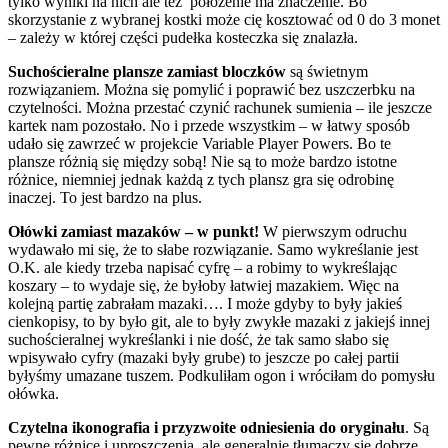
tylko wyniki na nich ale też położenie ma znaczenie. Bo
skorzystanie z wybranej kostki może cię kosztować od 0 do 3 monet
– zależy w której części pudełka kosteczka się znalazła.
Suchościeralne plansze zamiast bloczków
są świetnym
rozwiązaniem. Można się pomylić i poprawić bez uszczerbku na
czytelności. Można przestać czynić rachunek sumienia – ile jeszcze
kartek nam pozostało. No i przede wszystkim – w łatwy sposób
udało się zawrzeć w projekcie Variable Player Powers. Bo te
plansze różnią się między sobą! Nie są to może bardzo istotne
różnice, niemniej jednak każdą z tych plansz gra się odrobinę
inaczej. To jest bardzo na plus.
Ołówki zamiast mazaków – w punkt!
W pierwszym odruchu
wydawało mi się, że to słabe rozwiązanie. Samo wykreślanie jest
O.K. ale kiedy trzeba napisać cyfrę – a robimy to wykreślając
koszary – to wydaje się, że byłoby łatwiej mazakiem. Więc na
kolejną partię zabrałam mazaki…. I może gdyby to były jakieś
cienkopisy, to by było git, ale to były zwykłe mazaki z jakiejś innej
suchościeralnej wykreślanki i nie dość, że tak samo słabo się
wpisywało cyfry (mazaki były grube) to jeszcze po całej partii
byłyśmy umazane tuszem. Podkuliłam ogon i wróciłam do pomysłu
ołówka.
Czytelna ikonografia i przyzwoite odniesienia do oryginału
. Są
pewne różnice i uproszczenia, ale generalnie tłumaczy się dobrze.