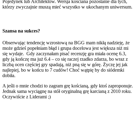
Pojedynek lub Architektów. Wersja kościana pozostanie dla tych,
którzy zwyczajnie muszą mieć wszystko w ukochanym uniwersum.
Szansa na sukces?
Obserwując tendencję wzrostową na BGG mam nikłą nadzieję, że
może gdzieś popełniam błąd i grupa docelowa jest większa niż mi
się wydaje. Gdy zaczynałam pisać recenzję gra miała ocenę 6.3,
gdy ją kończę ma już 6.4 – co się raczej rzadko zdarza, bo wraz z
liczbą ocen częściej gry spadają, niż pną się w górę. Życzę jej jak
najlepiej, bo w końcu to 7 cudów! Choć wątpię by do siódemki
dobiła.
A jeśli o mnie chodzi to zagram grę kościaną, gdy ktoś zaproponuje.
Jednak sama wyciągnę na stół oryginalną grę karcianą z 2010 roku.
Oczywiście z Liderami ;)