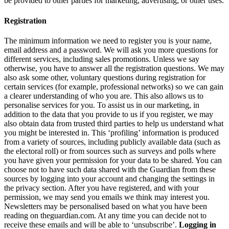
be provided to other parties for marketing, advertising, or other uses.
Registration
The minimum information we need to register you is your name,
email address and a password. We will ask you more questions for
different services, including sales promotions. Unless we say
otherwise, you have to answer all the registration questions. We may
also ask some other, voluntary questions during registration for
certain services (for example, professional networks) so we can gain
a clearer understanding of who you are. This also allows us to
personalise services for you. To assist us in our marketing, in
addition to the data that you provide to us if you register, we may
also obtain data from trusted third parties to help us understand what
you might be interested in. This ‘profiling’ information is produced
from a variety of sources, including publicly available data (such as
the electoral roll) or from sources such as surveys and polls where
you have given your permission for your data to be shared. You can
choose not to have such data shared with the Guardian from these
sources by logging into your account and changing the settings in
the privacy section. After you have registered, and with your
permission, we may send you emails we think may interest you.
Newsletters may be personalised based on what you have been
reading on theguardian.com. At any time you can decide not to
receive these emails and will be able to ‘unsubscribe’.
Logging in