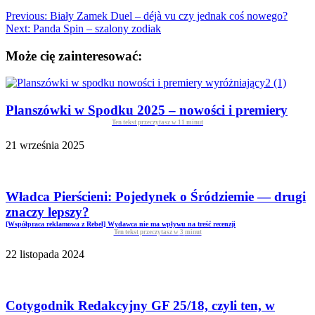
Previous:
Biały Zamek Duel – déjà vu czy jednak coś nowego?
Next:
Panda Spin – szalony zodiak
Może cię zainteresować:
Planszówki w Spodku 2025 – nowości i premiery
Ten tekst przeczytasz w
11
minut
21 września 2025
Władca Pierścieni: Pojedynek o Śródziemie — drugi
znaczy lepszy?
[Współpraca reklamowa z Rebel] Wydawca nie ma wpływu na treść recenzji
Ten tekst przeczytasz w
3
minut
22 listopada 2024
Cotygodnik Redakcyjny GF 25/18, czyli ten, w