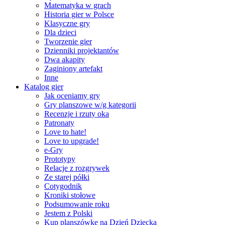
Matematyka w grach
Historia gier w Polsce
Klasyczne gry
Dla dzieci
Tworzenie gier
Dzienniki projektantów
Dwa akapity
Zaginiony artefakt
Inne
Katalog gier
Jak oceniamy gry
Gry planszowe w/g kategorii
Recenzje i rzuty oka
Patronaty
Love to hate!
Love to upgrade!
e-Gry
Prototypy
Relacje z rozgrywek
Ze starej półki
Cotygodnik
Kroniki stołowe
Podsumowanie roku
Jestem z Polski
Kup planszówkę na Dzień Dziecka