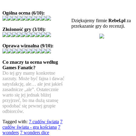
Ogólna ocena (6/10):
Dziękujemy firmie
Rebel.pl
za
przekazanie gry do recenzji.
Złożoność gry (3/10):
Oprawa wizualna (9/10):
Co znaczy ta ocena według
Games Fanatic?
Do tej gry mamy konkretne
zarzuty. Może być fajna i dawać
satysfakcję, ale… ale jest jakieś
zasadnicze „ale”. Ostatecznie
warto się jej jednak bliżej
przyjrzeć, bo ma dużą szansę
spodobać się pewnej grupie
odbiorców.
Tagged with:
7 cudów świata
7
cudów świata - gra kościana
7
wonders
7 wonders dice