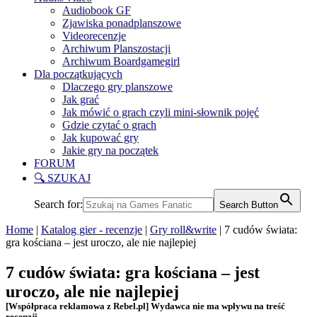
Audiobook GF
Zjawiska ponadplanszowe
Videorecenzje
Archiwum Planszostacji
Archiwum Boardgamegirl
Dla początkujących
Dlaczego gry planszowe
Jak grać
Jak mówić o grach czyli mini-słownik pojęć
Gdzie czytać o grach
Jak kupować gry
Jakie gry na początek
FORUM
🔍 SZUKAJ
Search for:
Search Button
Home
|
Katalog gier - recenzje
|
Gry roll&write
|
7 cudów świata:
gra kościana – jest uroczo, ale nie najlepiej
7 cudów świata: gra kościana – jest
uroczo, ale nie najlepiej
[Współpraca reklamowa z Rebel.pl] Wydawca nie ma wpływu na treść
recenzji