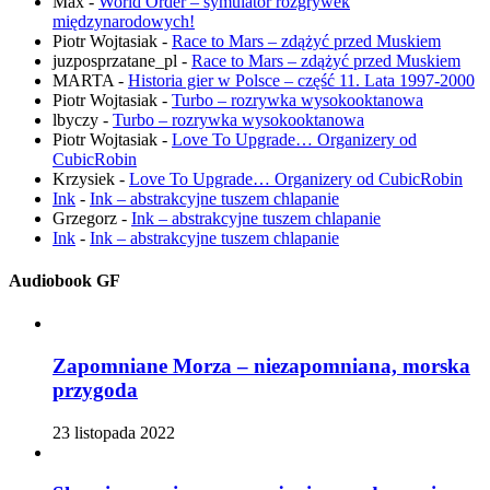
Max
-
World Order – symulator rozgrywek
międzynarodowych!
Piotr Wojtasiak
-
Race to Mars – zdążyć przed Muskiem
juzposprzatane_pl
-
Race to Mars – zdążyć przed Muskiem
MARTA
-
Historia gier w Polsce – część 11. Lata 1997-2000
Piotr Wojtasiak
-
Turbo – rozrywka wysokooktanowa
lbyczy
-
Turbo – rozrywka wysokooktanowa
Piotr Wojtasiak
-
Love To Upgrade… Organizery od
CubicRobin
Krzysiek
-
Love To Upgrade… Organizery od CubicRobin
Ink
-
Ink – abstrakcyjne tuszem chlapanie
Grzegorz
-
Ink – abstrakcyjne tuszem chlapanie
Ink
-
Ink – abstrakcyjne tuszem chlapanie
Audiobook GF
Zapomniane Morza – niezapomniana, morska
przygoda
23 listopada 2022