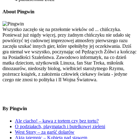
About Pingwin
Wszystko zaczęło się na przełomie wieków od ... chińczyka.
Ponieważ już nigdy więcej, przy żadnym chińczyku nie udało się
powtórzyć tej cudownej imprezowej atmosfery pierwszego razu
zaczęła szukać innych gier, które spełniłyby jej oczekiwania. Dziś
gra niemal we wszystko, poczynając od Pędzących Żółwi a kończąc
na Posiadłości Szaleństwa. Zawodowo informatyk, na co dzień
matka dzieciom, użytkownik Linuxa, fan Star Treka, miłośnik
dinozaurów, niedoszły biolog, wielbiciel starożytnego Rzymu,
pożeracz książek, z założenia człowiek ciekawy świata - jedyne
czego nie znosi to polityka i II Wojna Światowa.
By Pingwin
Ale ciacho! – kawa z tortem czy bez tortu?
O podziałach, playmatach i butelkowej zieleni
West Story – za garść dolarów
Akta tajemnic – Kobieta nad stawem