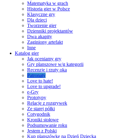
Matematyka w grach
Historia gier w Polsce
Klasyczne gry
Dla dzieci
Tworzenie gier
Dzienniki projektantów
Dwa akapity
Zaginiony artefakt
Inne
Katalog gier
Jak oceniamy gry
Gry planszowe w/g kategorii
Recenzje i rzuty oka
Patronaty
Love to hate!
Love to upgrade!
e-Gry
Prototypy
Relacje z rozgrywek
Ze starej półki
Cotygodnik
Kroniki stołowe
Podsumowanie roku
Jestem z Polski
Kup planszówkę na Dzień Dziecka