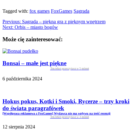
Tagged with:
fox games
FoxGames
Sagrada
Previous:
Sagrada – piękna gra z pięknym wnętrzem
Next:
Orbis – miasto bogów
Może cię zainteresować:
Bonsai – małe jest piękne
Ten tekst przeczytasz w
5
minut
6 października 2024
Hokus pokus, Kotki i Smoki, Rycerze – trzy kroki
do świata paragrafówek
[Współpraca reklamowa z FoxGames] Wydawca nie ma wpływu na treść recenzji
Ten tekst przeczytasz w
3
minut
12 sierpnia 2024