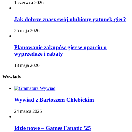
1 czerwca 2026
Jak dobrze znasz swój ulubiony gatunek gier?
25 maja 2026
Planowanie zakupów gier w oparciu o
wyprzedaże i rabaty
18 maja 2026
Wywiady
Wywiad z Bartoszem Chlebickim
24 marca 2025
Idzie nowe – Games Fanatic ’25