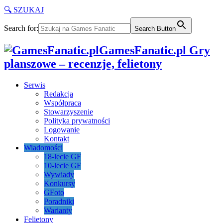
🔍 SZUKAJ
Search for:
Search Button
GamesFanatic.pl Gry
planszowe – recenzje, felietony
Serwis
Redakcja
Współpraca
Stowarzyszenie
Polityka prywatności
Logowanie
Kontakt
Wiadomości
18-lecie GF
10-lecie GF
Wywiady
Konkursy
GFoto
Poradniki
Warianty
Felietony