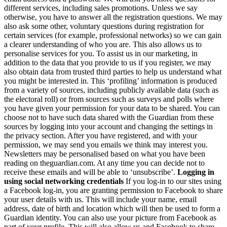
different services, including sales promotions. Unless we say
otherwise, you have to answer all the registration questions. We may
also ask some other, voluntary questions during registration for
certain services (for example, professional networks) so we can gain
a clearer understanding of who you are. This also allows us to
personalise services for you. To assist us in our marketing, in
addition to the data that you provide to us if you register, we may
also obtain data from trusted third parties to help us understand what
you might be interested in. This ‘profiling’ information is produced
from a variety of sources, including publicly available data (such as
the electoral roll) or from sources such as surveys and polls where
you have given your permission for your data to be shared. You can
choose not to have such data shared with the Guardian from these
sources by logging into your account and changing the settings in
the privacy section. After you have registered, and with your
permission, we may send you emails we think may interest you.
Newsletters may be personalised based on what you have been
reading on theguardian.com. At any time you can decide not to
receive these emails and will be able to ‘unsubscribe’.
Logging in
using social networking credentials
If you log-in to our sites using
a Facebook log-in, you are granting permission to Facebook to share
your user details with us. This will include your name, email
address, date of birth and location which will then be used to form a
Guardian identity. You can also use your picture from Facebook as
part of your profile. This will also allow us and Facebook to share