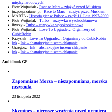
międzynarodowych!
Piotr Wojtasiak
-
Race to Mars – zdążyć przed Muskiem
juzposprzatane_pl
-
Race to Mars – zdążyć przed Muskiem
MARTA
-
Historia gier w Polsce – część 11. Lata 1997-2000
Piotr Wojtasiak
-
Turbo – rozrywka wysokooktanowa
lbyczy
-
Turbo – rozrywka wysokooktanowa
Piotr Wojtasiak
-
Love To Upgrade… Organizery od
CubicRobin
Krzysiek
-
Love To Upgrade… Organizery od CubicRobin
Ink
-
Ink – abstrakcyjne tuszem chlapanie
Grzegorz
-
Ink – abstrakcyjne tuszem chlapanie
Ink
-
Ink – abstrakcyjne tuszem chlapanie
Audiobook GF
Zapomniane Morza – niezapomniana, morska
przygoda
23 listopada 2022
Skymines – pierwsze wrażenia przed premierą