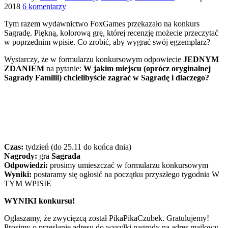
2018
6 komentarzy
Tym razem wydawnictwo FoxGames przekazało na konkurs
Sagradę. Piękną, kolorową grę, której recenzję możecie przeczytać
w poprzednim wpisie. Co zrobić, aby wygrać swój egzemplarz?
Wystarczy, że w formularzu konkursowym odpowiecie
JEDNYM
ZDANIEM
na pytanie:
W jakim miejscu (oprócz oryginalnej
Sagrady Familii) chcielibyście zagrać w Sagradę i dlaczego?
Czas:
tydzień (do 25.11 do końca dnia)
Nagrody:
gra
Sagrada
Odpowiedzi:
prosimy umieszczać w formularzu konkursowym
Wyniki:
postaramy się ogłosić na początku przyszłego tygodnia W
TYM WPISIE
WYNIKI konkursu!
Ogłaszamy, że zwycięzcą został PikaPikaCzubek. Gratulujemy!
Prosimy o przesłanie adresu do wysyłki nagrody na adres mailowy