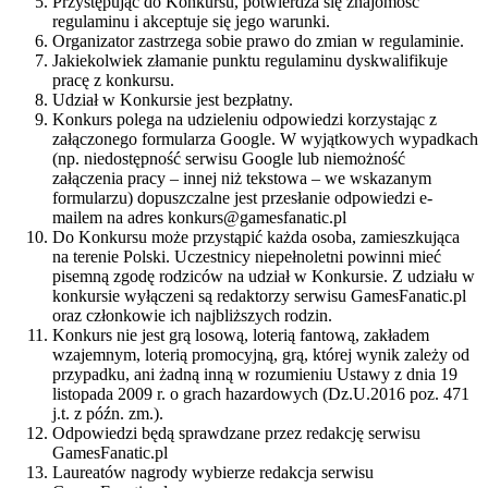
Przystępując do Konkursu, potwierdza się znajomość
regulaminu i akceptuje się jego warunki.
Organizator zastrzega sobie prawo do zmian w regulaminie.
Jakiekolwiek złamanie punktu regulaminu dyskwalifikuje
pracę z konkursu.
Udział w Konkursie jest bezpłatny.
Konkurs polega na udzieleniu odpowiedzi korzystając z
załączonego formularza Google. W wyjątkowych wypadkach
(np. niedostępność serwisu Google lub niemożność
załączenia pracy – innej niż tekstowa – we wskazanym
formularzu) dopuszczalne jest przesłanie odpowiedzi e-
mailem na adres konkurs@gamesfanatic.pl
Do Konkursu może przystąpić każda osoba, zamieszkująca
na terenie Polski. Uczestnicy niepełnoletni powinni mieć
pisemną zgodę rodziców na udział w Konkursie. Z udziału w
konkursie wyłączeni są redaktorzy serwisu GamesFanatic.pl
oraz członkowie ich najbliższych rodzin.
Konkurs nie jest grą losową, loterią fantową, zakładem
wzajemnym, loterią promocyjną, grą, której wynik zależy od
przypadku, ani żadną inną w rozumieniu Ustawy z dnia 19
listopada 2009 r. o grach hazardowych (Dz.U.2016 poz. 471
j.t. z późn. zm.).
Odpowiedzi będą sprawdzane przez redakcję serwisu
GamesFanatic.pl
Laureatów nagrody wybierze redakcja serwisu