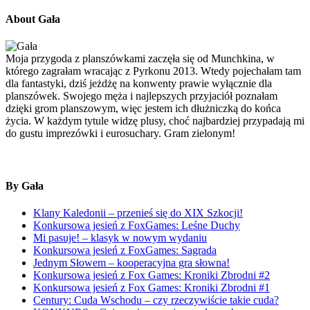
About Gała
Moja przygoda z planszówkami zaczęła się od Munchkina, w
którego zagrałam wracając z Pyrkonu 2013. Wtedy pojechałam tam
dla fantastyki, dziś jeżdżę na konwenty prawie wyłącznie dla
planszówek. Swojego męża i najlepszych przyjaciół poznałam
dzięki grom planszowym, więc jestem ich dłużniczką do końca
życia. W każdym tytule widzę plusy, choć najbardziej przypadają mi
do gustu imprezówki i eurosuchary. Gram zielonym!
By Gała
Klany Kaledonii – przenieś się do XIX Szkocji!
Konkursowa jesień z FoxGames: Leśne Duchy
Mi pasuje! – klasyk w nowym wydaniu
Konkursowa jesień z FoxGames: Sagrada
Jednym Słowem – kooperacyjna gra słowna!
Konkursowa jesień z Fox Games: Kroniki Zbrodni #2
Konkursowa jesień z Fox Games: Kroniki Zbrodni #1
Century: Cuda Wschodu – czy rzeczywiście takie cuda?