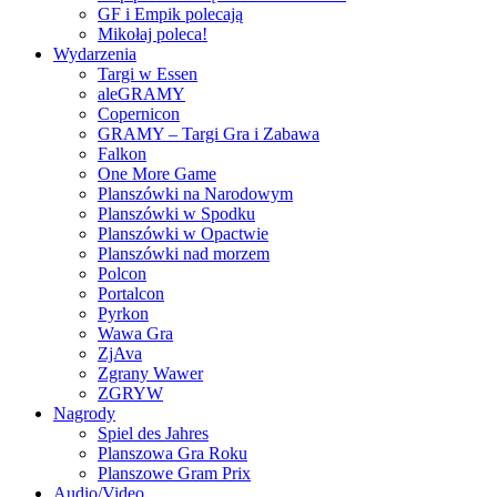
GF i Empik polecają
Mikołaj poleca!
Wydarzenia
Targi w Essen
aleGRAMY
Copernicon
GRAMY – Targi Gra i Zabawa
Falkon
One More Game
Planszówki na Narodowym
Planszówki w Spodku
Planszówki w Opactwie
Planszówki nad morzem
Polcon
Portalcon
Pyrkon
Wawa Gra
ZjAva
Zgrany Wawer
ZGRYW
Nagrody
Spiel des Jahres
Planszowa Gra Roku
Planszowe Gram Prix
Audio/Video