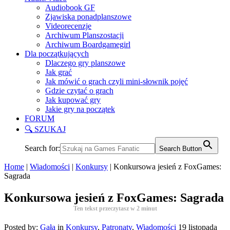
Audiobook GF
Zjawiska ponadplanszowe
Videorecenzje
Archiwum Planszostacji
Archiwum Boardgamegirl
Dla początkujących
Dlaczego gry planszowe
Jak grać
Jak mówić o grach czyli mini-słownik pojęć
Gdzie czytać o grach
Jak kupować gry
Jakie gry na początek
FORUM
🔍 SZUKAJ
Search for:
Search Button
Home
|
Wiadomości
|
Konkursy
|
Konkursowa jesień z FoxGames:
Sagrada
Konkursowa jesień z FoxGames: Sagrada
Ten tekst przeczytasz w
2
minut
Posted by:
Gała
in
Konkursy
,
Patronaty
,
Wiadomości
19 listopada