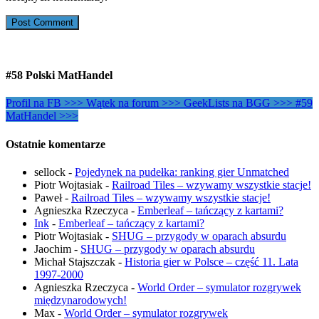
#58 Polski MatHandel
Profil na FB >>>
Wątek na forum >>>
GeekLists na BGG >>>
#59
MatHandel >>>
Ostatnie komentarze
sellock
-
Pojedynek na pudełka: ranking gier Unmatched
Piotr Wojtasiak
-
Railroad Tiles – wzywamy wszystkie stacje!
Paweł
-
Railroad Tiles – wzywamy wszystkie stacje!
Agnieszka Rzeczyca
-
Emberleaf – tańczący z kartami?
Ink
-
Emberleaf – tańczący z kartami?
Piotr Wojtasiak
-
SHUG – przygody w oparach absurdu
Jaochim
-
SHUG – przygody w oparach absurdu
Michał Stajszczak
-
Historia gier w Polsce – część 11. Lata
1997-2000
Agnieszka Rzeczyca
-
World Order – symulator rozgrywek
międzynarodowych!
Max
-
World Order – symulator rozgrywek