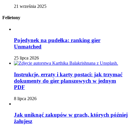
21 września 2025
Felietony
Pojedynek na pudełka: ranking gier
Unmatched
25 lipca 2026
Instrukcje, erraty i karty postaci: jak trzymać
dokumenty do gier planszowych w jednym
PDF
8 lipca 2026
Jak uniknąć zakupów w grach, których później
żałujesz