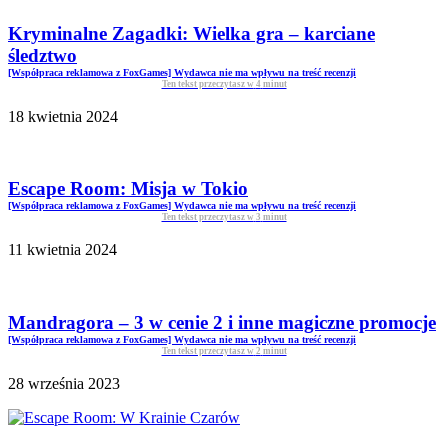
Kryminalne Zagadki: Wielka gra – karciane
śledztwo
[Współpraca reklamowa z FoxGames] Wydawca nie ma wpływu na treść recenzji
Ten tekst przeczytasz w
4
minut
18 kwietnia 2024
Escape Room: Misja w Tokio
[Współpraca reklamowa z FoxGames] Wydawca nie ma wpływu na treść recenzji
Ten tekst przeczytasz w
3
minut
11 kwietnia 2024
Mandragora – 3 w cenie 2 i inne magiczne promocje
[Współpraca reklamowa z FoxGames] Wydawca nie ma wpływu na treść recenzji
Ten tekst przeczytasz w
2
minut
28 września 2023