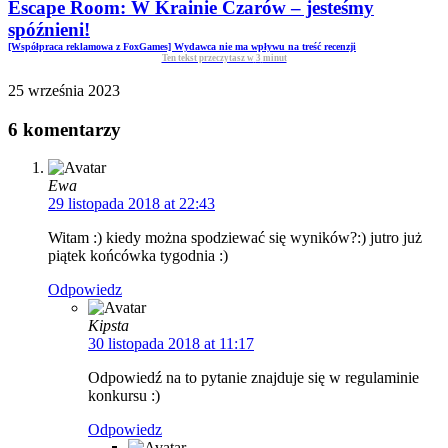
Escape Room: W Krainie Czarów – jesteśmy
spóźnieni!
[Współpraca reklamowa z FoxGames] Wydawca nie ma wpływu na treść recenzji
Ten tekst przeczytasz w
3
minut
25 września 2023
6 komentarzy
Ewa
29 listopada 2018 at 22:43
Witam :) kiedy można spodziewać się wyników?:) jutro już
piątek końcówka tygodnia :)
Odpowiedz
Kipsta
30 listopada 2018 at 11:17
Odpowiedź na to pytanie znajduje się w regulaminie
konkursu :)
Odpowiedz