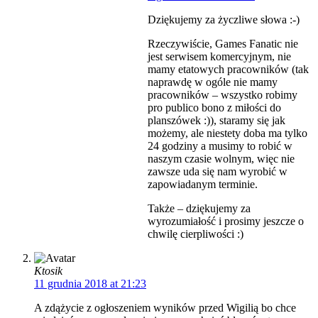
Dziękujemy za życzliwe słowa :-)
Rzeczywiście, Games Fanatic nie
jest serwisem komercyjnym, nie
mamy etatowych pracowników (tak
naprawdę w ogóle nie mamy
pracowników – wszystko robimy
pro publico bono z miłości do
planszówek :)), staramy się jak
możemy, ale niestety doba ma tylko
24 godziny a musimy to robić w
naszym czasie wolnym, więc nie
zawsze uda się nam wyrobić w
zapowiadanym terminie.
Także – dziękujemy za
wyrozumiałość i prosimy jeszcze o
chwilę cierpliwości :)
Ktosik
11 grudnia 2018 at 21:23
A zdążycie z ogłoszeniem wyników przed Wigilią bo chce