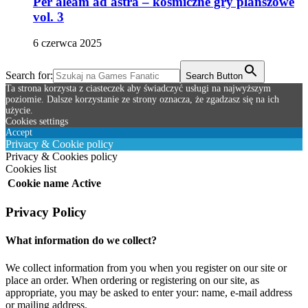
Per aleam ad astra – kosmiczne gry planszowe
vol. 3
6 czerwca 2025
Search for:
Search Button
Ta strona korzysta z ciasteczek aby świadczyć usługi na najwyższym
poziomie. Dalsze korzystanie ze strony oznacza, że zgadzasz się na ich
użycie.
Cookies settings
Accept
Privacy & Cookie policy
Privacy & Cookies policy
Cookies list
Cookie name
Active
Privacy Policy
What information do we collect?
We collect information from you when you register on our site or
place an order. When ordering or registering on our site, as
appropriate, you may be asked to enter your: name, e-mail address
or mailing address.